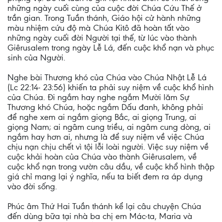
những ngày cuối cùng của cuộc đời Chúa Cứu Thế ở
trần gian. Trong Tuần thánh, Giáo hội cử hành những
màu nhiệm cứu độ mà Chúa Kitô đã hoàn tất vào
những ngày cuối đời Người tại thế, từ lúc vào thành
Giêrusalem trong ngày Lễ Lá, đến cuộc khổ nạn và phục
sinh của Người.
Nghe bài Thương khó của Chúa vào Chúa Nhật Lễ Lá
(Lc 22:14- 23:56) khiến ta phải suy niệm về cuộc khổ hình
của Chúa. Ði ngắm hay nghe ngắm Mười lăm Sự
Thương khó Chúa, hoặc ngắm Dấu đanh, không phải
để nghe xem ai ngắm giọng Bắc, ai giọng Trung, ai
giọng Nam; ai ngâm cung triều, ai ngâm cung dòng, ai
ngắm hay hơn ai, nhưng là để suy niệm về việc Chúa
chịu nạn chịu chết vì tội lỗi loài người. Việc suy niệm về
cuộc khải hoàn của Chúa vào thành Giêrusalem, về
cuộc khổ nạn trong vườn câu dầu, về cuộc khổ hình thập
giá chỉ mang lại ý nghĩa, nếu ta biết đem ra áp dụng
vào đời sống.
Phúc âm Thứ Hai Tuần thánh kể lại câu chuyện Chúa
đến dùng bữa tại nhà ba chị em Mác-ta, Maria và