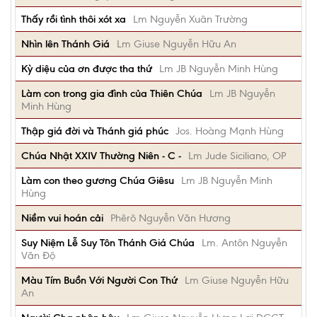
Thấy rồi tình thôi xót xa
Lm Nguyễn Xuân Trường
Nhìn lên Thánh Giá
Lm Giuse Nguyễn Hữu An
Kỳ diệu của ơn được tha thứ
Lm JB Nguyễn Minh Hùng
Làm con trong gia đình của Thiên Chúa
Lm JB Nguyễn
Minh Hùng
Thập giá đời và Thánh giá phúc
Jos. Hoàng Mạnh Hùng
Chúa Nhật XXIV Thường Niên - C -
Lm Jude Siciliano, OP
Làm con theo gương Chúa Giêsu
Lm JB Nguyễn Minh
Hùng
Niềm vui hoán cải
Phêrô Nguyễn Văn Hương
Suy Niệm Lễ Suy Tôn Thánh Giá Chúa
Lm. Antôn Nguyễn
Văn Độ
Màu Tím Buồn Với Người Con Thứ
Lm Giuse Nguyễn Hữu
An