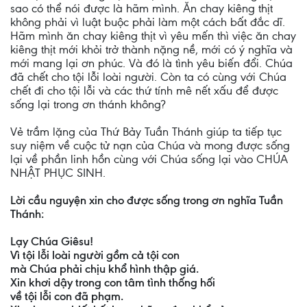
sao có thể nói được là hãm mình. Ăn chay kiêng thịt
không phải vì luật buộc phải làm một cách bất đắc dĩ.
Hãm mình ăn chay kiêng thịt vì yêu mến thì việc ăn chay
kiêng thịt mới khỏi trở thành nặng nề, mới có ý nghĩa và
mới mang lại ơn phúc. Và đó là tình yêu biến đổi. Chúa
đã chết cho tội lỗi loài người. Còn ta có cùng với Chúa
chết đi cho tội lỗi và các thứ tính mê nết xấu để được
sống lại trong ơn thánh không?
Vẻ trầm lặng của Thứ Bảy Tuần Thánh giúp ta tiếp tục
suy niệm về cuộc tử nạn của Chúa và mong được sống
lại về phần linh hồn cùng với Chúa sống lại vào CHÚA
NHẬT PHỤC SINH.
Lời cầu nguyện xin cho được sống trong ơn nghĩa Tuần
Thánh:
Lạy Chúa Giêsu!
Vì tội lỗi loài người gồm cả tội con
mà Chúa phải chịu khổ hình thập giá.
Xin khơi dậy trong con tâm tình thống hối
về tội lỗi con đã phạm.