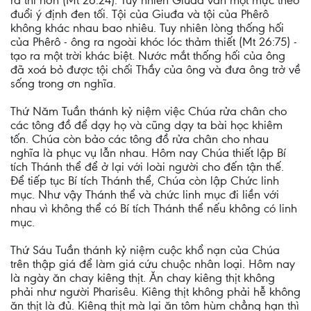
ra thì hơn (Mt 26:24). Tuy nhiên Giuđa vẫn một mực theo
đuổi ý định đen tối. Tội của Giuđa và tội của Phêrô
không khác nhau bao nhiêu. Tuy nhiên lòng thống hối
của Phêrô - ông ra ngoài khóc lóc thảm thiết (Mt 26:75) -
tạo ra một trời khác biệt. Nước mắt thống hối của ông
đã xoá bỏ được tội chối Thầy của ông và đưa ông trở về
sống trong ơn nghĩa.
Thứ Năm Tuần thánh kỷ niệm việc Chúa rửa chân cho
các tông đồ để dạy họ và cũng dạy ta bài học khiêm
tốn. Chúa còn bảo các tông đồ rửa chân cho nhau
nghĩa là phục vụ lẫn nhau. Hôm nay Chúa thiết lập Bí
tích Thánh thể để ở lại với loài người cho đến tận thế.
Ðể tiếp tục Bí tích Thánh thể, Chúa còn lập Chức linh
mục. Như vậy Thánh thể và chức linh mục đi liền với
nhau vì không thể có Bí tích Thánh thể nếu không có linh
mục.
Thứ Sáu Tuần thánh kỷ niệm cuộc khổ nạn của Chúa
trên thập giá để làm giá cứu chuộc nhân loại. Hôm nay
là ngày ăn chay kiêng thịt. Ăn chay kiêng thịt không
phải như người Pharisêu. Kiêng thịt không phải hễ không
ăn thịt là đủ. Kiêng thịt mà lại ăn tôm hùm chẳng hạn thì