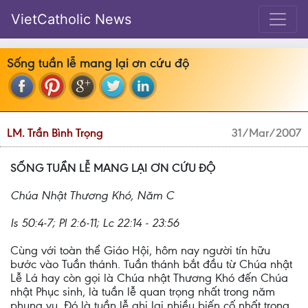
VietCatholic News
Sống tuần lễ mang lại ơn cứu độ
LM. Trần Bình Trọng
31/Mar/2007
SỐNG TUẦN LỄ MANG LẠI ƠN CỨU ÐỘ
Chúa Nhật Thương Khó, Năm C
Is 50:4-7; Pl 2:6-11; Lc 22:14 - 23:56
Cùng với toàn thể Giáo Hội, hôm nay người tín hữu
bước vào Tuần thánh. Tuần thánh bắt đầu từ Chúa nhật
Lễ Lá hay còn gọi là Chúa nhật Thương Khó đến Chúa
nhật Phục sinh, là tuần lễ quan trọng nhất trong năm
phụng vụ. Ðó là tuần lễ ghi lại nhiều biến cố nhất trong