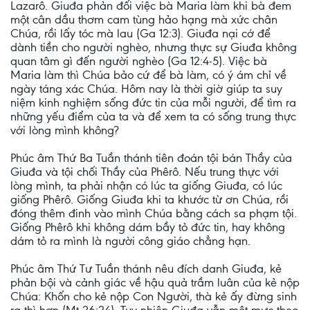
Lazarô. Giuđa phản đối việc bà Maria làm khi bà đem
một cân dầu thơm cam tùng hảo hạng mà xức chân
Chúa, rồi lấy tóc mà lau (Ga 12:3). Giuđa nại cớ để
dành tiền cho người nghèo, nhưng thực sự Giuđa không
quan tâm gì đến người nghèo (Ga 12:4-5). Việc bà
Maria làm thì Chúa bảo cứ để bà làm, có ý ám chỉ về
ngày táng xác Chúa. Hôm nay là thời giờ giúp ta suy
niệm kinh nghiệm sống đức tin của mỗi người, để tìm ra
những yếu điểm của ta và để xem ta có sống trung thực
với lòng mình không?
Phúc âm Thứ Ba Tuần thánh tiên đoán tội bán Thầy của
Giuđa và tội chối Thầy của Phêrô. Nếu trung thực với
lòng mình, ta phải nhận có lúc ta giống Giuđa, có lúc
giống Phêrô. Giống Giuđa khi ta khước từ ơn Chúa, rồi
đóng thêm đinh vào mình Chúa bằng cách sa phạm tội.
Giống Phêrô khi không dám bầy tỏ đức tin, hay không
dám tỏ ra mình là người công giáo chẳng hạn.
Phúc âm Thứ Tư Tuần thánh nêu đích danh Giuđa, kẻ
phản bội và cảnh giác về hậu quả trầm luân của kẻ nộp
Chúa: Khốn cho kẻ nộp Con Người, thà kẻ ấy đừng sinh