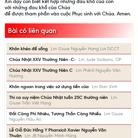
Xin dạy con biết kết hợp những đau khổ của con
với những đau khổ của Chúa
để được tham phần vào cuộc Phục sinh với Chúa. Amen.
Bài có liên quan
Khôn khéo để sống
Lm Giuse Nguyễn Hưng Lợi DCCT
Chúa Nhật XXV Thường Niên -C-
Lm Jude Siciliano, OP
Chúa Nhật XXV Thường Niên C
Lm Phêrô Nguyễn Văn
Hương
Khôn ngoan trong việc sử dụng tiền của
Lm Đan Vinh
Thi ca suy niệm Chúa Nhật tuần 25C thường niên
Lm.
Giuse Trần Việt Hùng
Đất Càng Phì Nhiêu, Tượng Thần Càng Nhiều
Lm Giuse
Nguyễn Hữu An
Lễ Giỗ Đức Hồng Y Phanxicô Xavier Nguyễn Văn
Thuận
Lm JB Nguyễn Minh Hùng