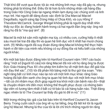
Thật khó để vượt qua được tội ác mà những linh mục này đã gây ra, nhưng
không phải là không thể. Điều tồi tệ hơn là khi những nhân vật hàng đầu
trong Giáo Hội Công Giáo lại ngang nhiên lạm dụng các chủng sinh và linh
mục trẻ. Hai người dễ dàng được xác định là Cha Marcial Maciel
Degollado, người sáng lập Dòng Hiệp sĩ Chúa Kitô, và cựu Hồng Y
Theodore McCarrick. George Weigel không phải là người duy nhất nhìn
thấy sự độc ác đang hoành hành trong cả hai người đàn ông này: ông nói
rằng họ đã bị “ma quỷ ám”. (8)
Maciel là một kẻ săn mồi nghiện ma túy, có nhiều con, cưỡng hiếp ít nhất
sáu mươi bé trai đã dậy thì và quan hệ tình dục với ít nhất hai mươi chủng
sinh. (9) Nhiều người đã suy đoán đúng rằng Maciel không thể thực hiện
hành vi đê tiện của mình nếu không có sự đồng lõa và hiểu biết của những
người khác.
Khi một bài báo được đăng trên tờ
Hartford Courant
năm 1997 cáo buộc
rằng “một số [người tố cáo] nói rằng Maciel đã nói với họ rằng ông ta được
Đức Giáo Hoàng Pius XII cho phép tìm kiếm họ về mặt tình dục để giải tỏa
nỗi đau thể xác”, (10) tôi đã phản hồi bằng một lá thư gửi tòa soạn. “Việc
nghĩ rằng bất cứ linh mục nào lại nói với một linh mục khác rằng Giáo
hoàng đã bật đèn xanh cho ông ta quan hệ tình dục với một linh mục khác
—tất cả chỉ nhằm mục đích giúp người kia khỏi một căn bệnh nào đó—thật
là chuyện nhảm nhí đến mức không thể thuyết phục được cả những biên
tập viên vô lương tâm nhất ở bất cứ tờ báo lá cải hàng tuần nào. Thật đáng
ngạc nhiên là tờ
The Courant
lại thấy đủ giá trị để in nó.” (11)
Một trong những tác giả của bài báo trên tờ
Hartford Courant
là Jason
Berry. Trong cuốn sách của ông về vụ tai tiếng, ông đã liệt kê tôi là người
ủng hộ Maciel. Nhưng lá thư của tôi là lời chỉ trích những người tin rằng