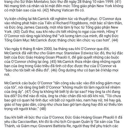
trang cho Sứ thần Montalvo; bức thư đề ngày 28 tháng 10 năm 1999. (41)
Nó mang tính cá nhân và bí mật đến mức Tổng giáo phận New York không
có một bản sao của nó. (42) Nhưng Vatican thì có.
Vụ kiện chống lại McCarrick rất nghiêm túc và thuyết phục. O’Connor dựa
vào những phát hiện của Tiến sĩ Richard Fitzgibbons, một bác sĩ tâm thần,
và Đức ông James Cassidy, một nhà tâm lý học từ Tổng giáo phận New
York. (43) Cuối thư, sau khi nêu chi tiết những lo ngại của mình, Hồng Y
O’Connor nói rằng ngài không thể “với lương tâm của mình, đề nghị Đức
Tổng Giám Mục McCarrick được thăng chức lên chức vụ cao hơn”. (44)
Vào ngày 6 tháng 8 năm 2000, ba tháng sau khi O’Connor qua đời,
McCarrick đã viết thư cho Giám mục Stanislaw Dziwisz lúc đó, thư ký đặc
biệt của Đức Giáo Hoàng Gioan Phaolô II, để giải quyết những cáo buộc
của O’Connor chống lại ông. (45) McCarrick thừa nhận rằng những người
bạn của ông trong Giáo triều đã tình cờ đọc được thư của O’Connor và
“báo cho tôi biết về điều đó”. (46) Ông dường như có bạn bè ở khắp mọi
nơi.
McCarrick cáo buộc O’Connor “tấn công sâu sắc vào đời sống giám mục
của tôi”, nói rằng ông biết O’Connor “không muốn tôi làm người kế nhiệm
của ông ấy”. (47) Ông ta không hề biết lý do tại sao? Hay ông ta chỉ đang
lừa dối? Dù thế nào đi nữa, ông ta chắc chắn đã nói dối khi nói, “Tôi chưa
bao giờ có quan hệ tình dục với bất cứ người nào, nam hay nữ, trẻ hay già,
giáo sĩ hay giáo dân, cũng như chưa bao giờ lạm dụng hay đối xử thiếu tôn
trọng với người khác.” (48)
Sau khi biết về bức thư của O’Connor, Đức Giáo Hoàng Gioan Phaolô II đã
yêu cầu Cacciavillan, khi đó là chủ tịch Cơ quan Quản lý Tài sản của Tòa
Thánh, và Giám mục Giovanni Battista Re, người thay thế phụ trách các