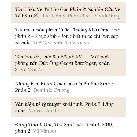
Tìm Hiểu Về Tế Bào Gốc Phần 2: Nghiên Cứu Về
Tế Bào Gốc
Lm Tiến Sĩ Phêrô Trần Mạnh Hùng
Tin vui: Cuốn phim Cuộc Thương Khó Chúa Kitô
phần 2 – Phục sinh - lớn nhất từ cổ chí kim sắp
ra mắt
Thế Giới Nhìn Từ Vatican
‘Em trai tôi, Đức Bênêđíctô XVI’ — Một cuộc
phỏng vấn Đức Ông Georg Ratzinger, phần
2
Vũ Văn An
Những Khó Khăn Của Cuộc Chiến Phò Sinh -
Phần 2
Dominic Truong
Văn kiện về lý thuyết phái tính: Phần 2: Lắng
nghe
Vũ Văn An dịch
Đàng Thánh Giá, Thứ Sáu Tuần Thánh 2019,
phần 2
Vũ Văn An