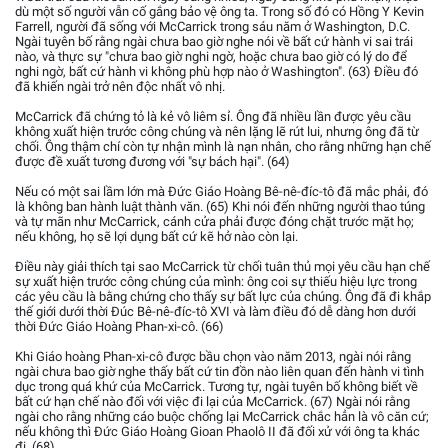
dù một số người vẫn cố gắng bảo vệ ông ta. Trong số đó có Hồng Y Kevin
Farrell, người đã sống với McCarrick trong sáu năm ở Washington, D.C.
Ngài tuyên bố rằng ngài chưa bao giờ nghe nói về bất cứ hành vi sai trái
nào, và thực sự "chưa bao giờ nghi ngờ, hoặc chưa bao giờ có lý do để
nghi ngờ, bất cứ hành vi không phù hợp nào ở Washington". (63) Điều đó
đã khiến ngài trở nên độc nhất vô nhị.
McCarrick đã chứng tỏ là kẻ vô liêm sỉ. Ông đã nhiều lần được yêu cầu
không xuất hiện trước công chúng và nên lặng lẽ rút lui, nhưng ông đã từ
chối. Ông thậm chí còn tự nhận mình là nạn nhân, cho rằng những hạn chế
được đề xuất tương đương với "sự bách hại". (64)
Nếu có một sai lầm lớn mà Đức Giáo Hoàng Bê-nê-đíc-tô đã mắc phải, đó
là không ban hành luật thành văn. (65) Khi nói đến những người thao túng
và tự mãn như McCarrick, cánh cửa phải được đóng chặt trước mặt họ;
nếu không, họ sẽ lợi dụng bất cứ kẽ hở nào còn lại.
Điều này giải thích tại sao McCarrick từ chối tuân thủ mọi yêu cầu hạn chế
sự xuất hiện trước công chúng của mình: ông coi sự thiếu hiệu lực trong
các yêu cầu là bằng chứng cho thấy sự bất lực của chúng. Ông đã đi khắp
thế giới dưới thời Đúc Bê-nê-đíc-tô XVI và làm điều đó dễ dàng hơn dưới
thời Đức Giáo Hoàng Phan-xi-cô. (66)
Khi Giáo hoàng Phan-xi-cô được bầu chọn vào năm 2013, ngài nói rằng
ngài chưa bao giờ nghe thấy bất cứ tin đồn nào liên quan đến hành vi tình
dục trong quá khứ của McCarrick. Tương tự, ngài tuyên bố không biết về
bất cứ hạn chế nào đối với việc đi lại của McCarrick. (67) Ngài nói rằng
ngài cho rằng những cáo buộc chống lại McCarrick chắc hẳn là vô căn cứ;
nếu không thì Đức Giáo Hoàng Gioan Phaolô II đã đối xử với ông ta khác
đi. (68)