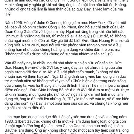
quan hệ tình dục với các chủng sinh—cưỡng hiếp họ cả về tâm lý lẫn thể lý
—thì không có ý nghĩa gì khi nói rằng ông ta là một linh hồn bất ổn. Không,
những gì ông ta đã làm là hiện thân của ác quỷ. Đây là việc làm của ma
quỷ.
Năm 1995, Hồng Y John O’Connor, tổng giám mục New York, đã viết một
bài báo về bộ phim chống Công Giáo Priest, ủng hộ sự chỉ trích của Liên
đoàn Công Giáo đối với bộ phim này. Ngài nói rằng trong khi hầu hết các
linh mục là những người tốt, thì một số lại là ác quỷ. (1) Lúc đó, tôi không
chắc ngài muốn nói đến ai. Bây giờ tôi đã biết. Đức Giáo Hoàng Phan-xi-cô
cũng biết. Năm 2019, ngài nói với các phóng viên rằng có một số điều,
chẳng hạn như cuộc khủng hoảng lạm dụng và khiêu dâm trẻ em, mà
“không thể hiểu được nếu không có sự mầu nhiệm là tên ác”. (2)
Vấn đề ngày nay là nhiều người phủ nhận sự hiện hữu của tên ác. Đức
Giáo Hoàng Bê-nê-đíc-tô XVI lưu ý rằng đây là một chức năng của chủ
nghĩa tương đối đạo đức. Khi điều đó phát triển mạnh, “không có tiêu
chuẩn nào về thiện hay ác”. Ngài khẳng định rằng việc lạm dụng tình dục
trẻ vị thành niên sẽ không thể xảy ra nếu Chúa hiện diện trong cuộc sống
của chúng ta; việc hạ thấp giá trị của Bí tích Thánh Thể minh họa cho quan
điểm của ngài. Đức Giáo Hoàng Bê-nê-đíc-tô XVI đã đưa ra một ví dụ thực
tế kinh hoàng: một người phụ nữ nói với ngài rằng khi một linh mục lạm
dụng cô, ông ta đã thốt lên những lời, “Đây là thân thể của ta, sẽ được hiến
dâng cho con”. (3) Đây là một biểu hiện của cái ác, và chúng ta không nên
sợ hãi khi nói ra điều đó.
Linh mục lạm dụng tình dục đầu tiên gây xôn xao dư luận vào những năm
1980, Gilbert Gauthe, không chỉ là một kẻ lạm dụng hàng loạt; ông ta còn
là một người đàn ông độc ác, theo Glenn Gastal, cha của một cậu bé bị
Gauthe lạm dụng. Ông ấy không chọn từ đó một cách tùy tiện: con trai ông