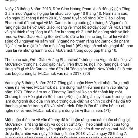
Ngày 23 tháng 6 năm 2013, Đức Giáo Hoàng Phan-xi-cô đồng ý gặp Tổng
Giám mục Viganô; họ gặp lại nhau vào ngày 10 tháng 10. Năm năm sau,
vào ngày 22 tháng 8 năm 2018, Viganô tuyên bố rằng Đức Giáo Hoàng
Phan-xi-cô đã hỏi ngài về McCarrick trong cuộc gặp tháng 6. Viganô nói
rằng ngài đã kể với Đức Giáo Hoàng về “một hồ sơ dày cộp” về McCarrick
và giải thích rằng “ông ta đã làm hư hỏng nhiều thế hệ chủng sinh và linh
mục và Đức Giáo Hoàng Bê-nê-đíc-tô đã ra lệnh cho ông ta rút lui về đời
sống cầu nguyện và sám hối”. Viganô nói thêm rằng McCarrick đã phạm
“tội ác” và là một “kẻ săn mồi hàng loạt”. (69) Viganô nói rằng ngài đã thảo
luận lại về những hành vi của McCarrick trong cuộc gặp tháng 10.
Theo báo cáo, Đức Giáo Hoàng Phan-xi-cô “không nhớ Viganô đã nói gì về
McCarrick trong hai cuộc gặp này”. Trên thực tế, ngài nói rằng ngài chưa
từng biết gì về McCarrick cho đến khi Tổng giáo phận New York tiết lộ các
cáo buộc chống lại McCarrick vào năm 2017. (70)
Vào ngày 8 tháng 6 năm 2017, Tổng giáo phận New York nhận được một
khiếu nại về việc McCarrick đã lạm dụng một thiếu niên nam vào những
năm 1970. Tổng giám mục Timothy Cardinal Dolan đã thành lập một
Chương trình Hòa giải và Bồi thường Độc lập để giải quyết các trường hợp
lạm dụng tình dục của linh mục trong quá khứ, và chính cơ chế này đã trở
thành giọt nước tràn ly đối với McCarrick. Đây là lần đầu tiên bất cứ ai
nghe nói về việc McCarrick đã lạm dụng trẻ vị thành niên. (71)
Một cuộc điều tra về vấn đề này đã kết luận rằng các cáo buộc chống lại
McCarrick là “đáng tin cậy và có căn cứ”.(72) Theo chính sách của tổng
giáo phận, Dolan đã khuyến nghị rằng vụ việc nên được công khai. Việc đó
được thực hiện vào ngày 20 tháng 6 năm 2018, và vào ngày 28 tháng 7,