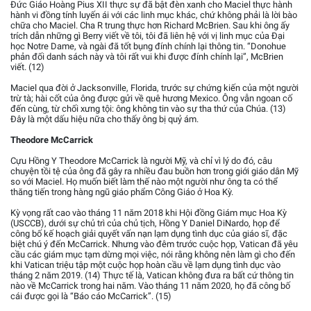
Đức Giáo Hoàng Pius XII thực sự đã bật đèn xanh cho Maciel thực hành
hành vi đồng tính luyến ái với các linh mục khác, chứ không phải là lời bào
chữa cho Maciel. Cha R trung thực hơn Richard McBrien. Sau khi ông ấy
trích dẫn những gì Berry viết về tôi, tôi đã liên hệ với vị linh mục của Đại
học Notre Dame, và ngài đã tốt bụng đính chính lại thông tin. “Donohue
phản đối danh sách này và tôi rất vui khi được đính chính lại”, McBrien
viết. (12)
Maciel qua đời ở Jacksonville, Florida, trước sự chứng kiến của một người
trừ tà; hài cốt của ông được gửi về quê hương Mexico. Ông vẫn ngoan cố
đến cùng, từ chối xưng tội: ông không tin vào sự tha thứ của Chúa. (13)
Đây là một dấu hiệu nữa cho thấy ông bị quỷ ám.
Theodore McCarrick
Cựu Hồng Y Theodore McCarrick là người Mỹ, và chỉ vì lý do đó, câu
chuyện tồi tệ của ông đã gây ra nhiều đau buồn hơn trong giới giáo dân Mỹ
so với Maciel. Họ muốn biết làm thế nào một người như ông ta có thể
thăng tiến trong hàng ngũ giáo phẩm Công Giáo ở Hoa Kỳ.
Kỳ vọng rất cao vào tháng 11 năm 2018 khi Hội đồng Giám mục Hoa Kỳ
(USCCB), dưới sự chủ trì của chủ tịch, Hồng Y Daniel DiNardo, họp để
công bố kế hoạch giải quyết vấn nạn lạm dụng tình dục của giáo sĩ, đặc
biệt chú ý đến McCarrick. Nhưng vào đêm trước cuộc họp, Vatican đã yêu
cầu các giám mục tạm dừng mọi việc, nói rằng không nên làm gì cho đến
khi Vatican triệu tập một cuộc họp hoàn cầu về lạm dụng tình dục vào
tháng 2 năm 2019. (14) Thực tế là, Vatican không đưa ra bất cứ thông tin
nào về McCarrick trong hai năm. Vào tháng 11 năm 2020, họ đã công bố
cái được gọi là “Báo cáo McCarrick”. (15)