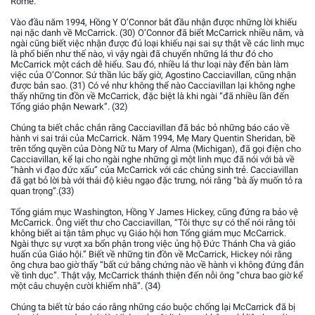
Rome.
Vào đầu năm 1994, Hồng Y O’Connor bắt đầu nhận được những lời khiếu
nại nặc danh về McCarrick. (30) O’Connor đã biết McCarrick nhiều năm, và
ngài cũng biết việc nhận được đủ loại khiếu nại sai sự thật về các linh mục
là phổ biến như thế nào, vì vậy ngài đã chuyển những lá thư đó cho
McCarrick một cách dễ hiểu. Sau đó, nhiều lá thư loại này đến bàn làm
việc của O’Connor. Sứ thần lúc bấy giờ, Agostino Cacciavillan, cũng nhận
được bản sao. (31) Có vẻ như không thể nào Cacciavillan lại không nghe
thấy những tin đồn về McCarrick, đặc biệt là khi ngài “đã nhiều lần đến
Tổng giáo phận Newark”. (32)
Chúng ta biết chắc chắn rằng Cacciavillan đã bác bỏ những báo cáo về
hành vi sai trái của McCarrick. Năm 1994, Mẹ Mary Quentin Sheridan, bề
trên tổng quyền của Dòng Nữ tu Mary of Alma (Michigan), đã gọi điện cho
Cacciavillan, kể lại cho ngài nghe những gì một linh mục đã nói với bà về
“hành vi đạo đức xấu” của McCarrick với các chủng sinh trẻ. Cacciavillan
đã gạt bỏ lời bà với thái độ kiêu ngạo đặc trưng, nói rằng “bà ấy muốn tỏ ra
quan trọng”.(33)
Tổng giám mục Washington, Hồng Y James Hickey, cũng đứng ra bảo vệ
McCarrick. Ông viết thư cho Cacciavillan, “Tôi thực sự có thể nói rằng tôi
không biết ai tận tâm phục vụ Giáo hội hơn Tổng giám mục McCarrick.
Ngài thực sự vượt xa bổn phận trong việc ủng hộ Đức Thánh Cha và giáo
huấn của Giáo hội.” Biết về những tin đồn về McCarrick, Hickey nói rằng
ông chưa bao giờ thấy “bất cứ bằng chứng nào về hành vi không đứng đắn
về tình dục”. Thật vậy, McCarrick thánh thiện đến nỗi ông “chưa bao giờ kể
một câu chuyện cười khiếm nhã”. (34)
Chúng ta biết từ báo cáo rằng những cáo buộc chống lại McCarrick đã bị