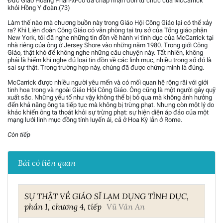
Đức Giáo Hoàng Phan-xi-cô đã chấp nhận đơn từ chức của McCarrick
khỏi Hồng Y đoàn.(73)
Làm thế nào mà chương buồn này trong Giáo Hội Công Giáo lại có thể xảy
ra? Khi Liên đoàn Công Giáo có văn phòng tại trụ sở của Tổng giáo phận
New York, tôi đã nghe những tin đồn về hành vi tình dục của McCarrick tại
nhà riêng của ông ở Jersey Shore vào những năm 1980. Trong giới Công
Giáo, thật khó để không nghe những câu chuyện này. Tất nhiên, không
phải là hiếm khi nghe đủ loại tin đồn về các linh mục, nhiều trong số đó là
sai sự thật. Trong trường hợp này, chúng đã được chứng minh là đúng.
McCarrick được nhiều người yêu mến và có mối quan hệ rộng rãi với giới
tinh hoa trong và ngoài Giáo Hội Công Giáo. Ông cũng là một người gây quỹ
xuất sắc. Những yếu tố như vậy không thể bị bỏ qua mà không ảnh hưởng
đến khả năng ông ta tiếp tục mà không bị trừng phạt. Nhưng còn một lý do
khác khiến ông ta thoát khỏi sự trừng phạt: sự hiện diện áp đảo của một
mạng lưới linh mục đồng tính luyến ái, cả ở Hoa Kỳ lẫn ở Rome.
Còn tiếp
Bài có liên quan
SỰ THẬT VỀ GIÁO SĨ LẠM DỤNG TÌNH DỤC,
phần 1, chương 4, tiếp
Vũ Văn An