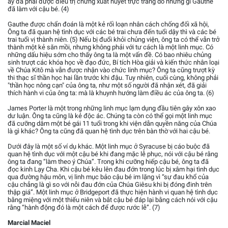
ấy đã phải được điều trị chứng xuất huyết trực tràng do những gì Gauthe
đã làm với cậu bé. (4)
Gauthe được chẩn đoán là một kẻ rối loạn nhân cách chống đối xã hội,
Ông ta đã quan hệ tình dục với các bé trai chưa đến tuổi dậy thì và các bé
trai tuổi vị thành niên. (5) Nếu bị đuổi khỏi chủng viện, ông ta có thể vẫn trở
thành một kẻ săn mồi, nhưng không phải với tư cách là một linh mục. Có
những dấu hiệu sớm cho thấy ông ta là một vấn đề. Có bao nhiêu chủng
sinh trượt các khóa học về đạo đức, Bí tích Hòa giải và kiến thức nhân loại
về Chúa Kitô mà vẫn được nhận vào chức linh mục? Ông ta cũng trượt kỳ
thi thạc sĩ thần học hai lần trước khi đậu. Tuy nhiên, cuối cùng, không phải
"thần học nông cạn" của ông ta, như một số người đã nhận xét, đã giải
thích hành vi của ông ta: mà là khuynh hướng làm điều ác của ông ta. (6)
James Porter là một trong những linh mục lạm dụng đầu tiên gây xôn xao
dư luận. Ông ta cũng là kẻ độc ác. Chúng ta còn có thể gọi một linh mục
đã cưỡng dâm một bé gái 11 tuổi trong khi viện dẫn quyền năng của Chúa
là gì khác? Ông ta cũng đã quan hệ tình dục trên bàn thờ với hai cậu bé.
Dưới đây là một số ví dụ khác. Một linh mục ở Syracuse bị cáo buộc đã
quan hệ tình dục với một cậu bé khi đang mặc lễ phục, nói với cậu bé rằng
ông ta đang “làm theo ý Chúa”. Trong khi cưỡng hiếp cậu bé, ông ta đã
đọc kinh Lạy Cha. Khi cậu bé kêu lên đau đớn trong lúc bị xâm hại tình dục
qua đường hậu môn, vị linh mục bảo cậu bé im lặng vì “sự đau khổ của
cậu chẳng là gì so với nỗi đau đớn của Chúa Giêsu khi bị đóng đinh trên
thập giá”. Một linh mục ở Bridgeport đã thực hiện hành vi quan hệ tình dục
bằng miệng với một thiếu niên và bắt cậu bé đáp lại bằng cách nói với cậu
rằng “hành động đó là một cách để được rước lễ”. (7)
Marcial Maciel