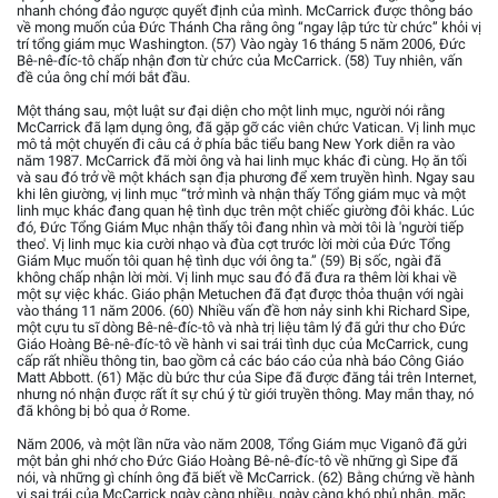
nhanh chóng đảo ngược quyết định của mình. McCarrick được thông báo
về mong muốn của Đức Thánh Cha rằng ông “ngay lập tức từ chức” khỏi vị
trí tổng giám mục Washington. (57) Vào ngày 16 tháng 5 năm 2006, Đức
Bê-nê-đíc-tô chấp nhận đơn từ chức của McCarrick. (58) Tuy nhiên, vấn
đề của ông chỉ mới bắt đầu.
Một tháng sau, một luật sư đại diện cho một linh mục, người nói rằng
McCarrick đã lạm dụng ông, đã gặp gỡ các viên chức Vatican. Vị linh mục
mô tả một chuyến đi câu cá ở phía bắc tiểu bang New York diễn ra vào
năm 1987. McCarrick đã mời ông và hai linh mục khác đi cùng. Họ ăn tối
và sau đó trở về một khách sạn địa phương để xem truyền hình. Ngay sau
khi lên giường, vị linh mục “trở mình và nhận thấy Tổng giám mục và một
linh mục khác đang quan hệ tình dục trên một chiếc giường đôi khác. Lúc
đó, Đức Tổng Giám Mục nhận thấy tôi đang nhìn và mời tôi là 'người tiếp
theo'. Vị linh mục kia cười nhạo và đùa cợt trước lời mời của Đức Tổng
Giám Mục muốn tôi quan hệ tình dục với ông ta.” (59) Bị sốc, ngài đã
không chấp nhận lời mời. Vị linh mục sau đó đã đưa ra thêm lời khai về
một sự việc khác. Giáo phận Metuchen đã đạt được thỏa thuận với ngài
vào tháng 11 năm 2006. (60) Nhiều vấn đề hơn nảy sinh khi Richard Sipe,
một cựu tu sĩ dòng Bê-nê-đíc-tô và nhà trị liệu tâm lý đã gửi thư cho Đức
Giáo Hoàng Bê-nê-đíc-tô về hành vi sai trái tình dục của McCarrick, cung
cấp rất nhiều thông tin, bao gồm cả các báo cáo của nhà báo Công Giáo
Matt Abbott. (61) Mặc dù bức thư của Sipe đã được đăng tải trên Internet,
nhưng nó nhận được rất ít sự chú ý từ giới truyền thông. May mắn thay, nó
đã không bị bỏ qua ở Rome.
Năm 2006, và một lần nữa vào năm 2008, Tổng Giám mục Viganô đã gửi
một bản ghi nhớ cho Đức Giáo Hoàng Bê-nê-đíc-tô về những gì Sipe đã
nói, và những gì chính ông đã biết về McCarrick. (62) Bằng chứng về hành
vi sai trái của McCarrick ngày càng nhiều, ngày càng khó phủ nhận, mặc