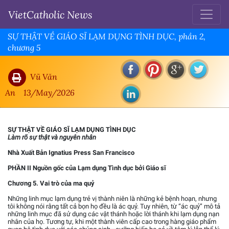
VietCatholic News
SỰ THẬT VỀ GIÁO SĨ LẠM DỤNG TÌNH DỤC, phần 2,
chương 5
Vũ Văn
An
13/May/2026
SỰ THẬT VỀ GIÁO SĨ LẠM DỤNG TÌNH DỤC
Làm rõ sự thật và nguyên nhân
Nhà Xuất Bản Ignatius Press San Francisco
PHẦN II Nguồn gốc của Lạm dụng Tình dục bởi Giáo sĩ
Chương 5. Vai trò của ma quỷ
Những linh mục lạm dụng trẻ vị thành niên là những kẻ bệnh hoạn, nhưng
tôi không nói rằng tất cả bọn họ đều là ác quỷ. Tuy nhiên, từ “ác quỷ” mô tả
những linh mục đã sử dụng các vật thánh hoặc lời thánh khi lạm dụng nạn
nhân của họ. Tương tự, khi một thành viên cấp cao trong hàng giáo phẩm