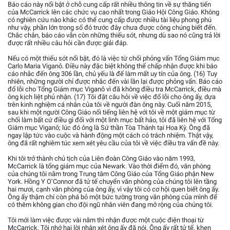
Báo cáo này nổi bật ở chỗ cung cấp rất nhiều thông tin về sự thăng tiến
của McCarrick lên các chức vụ cao nhất trong Giáo Hội Công Giáo. Không
có nghiên cứu nào khác có thể cung cấp được nhiều tài liệu phong phú
như vậy, phần lớn trong số đó trước đây chưa được công chúng biết đến.
Chắc chắn, báo cáo vẫn còn những thiếu sót, nhưng dù sao nó cũng trả lời
được rất nhiều câu hỏi cần được giải đáp.
Nếu có một thiếu sót nổi bật, đó là việc từ chối phỏng vấn Tổng Giám mục
Carlo Maria Viganô. Điều này đặc biệt không thể chấp nhận được khi báo
cáo nhắc đến ông 306 lần, chủ yếu là để làm mất uy tín của ông. (16) Tuy
nhiên, những người chỉ được nhắc đến vài lần lại được phỏng vấn. Báo cáo
đổ lỗi cho Tổng Giám mục Viganô vì đã không điều tra McCarrick, điều mà
ông kịch liệt phủ nhận. (17) Tôi đặt câu hỏi về việc đổ lỗi cho ông ấy, dựa
trên kinh nghiệm cá nhân của tôi về người đàn ông này. Cuối năm 2015,
sau khi một người Công Giáo nổi tiếng liên hệ với tôi về một giám mục từ
chối làm bất cứ điều gì đối với một linh mục bất hảo, tôi đã liên hệ với Tổng
Giám mục Viganô; lúc đó ông là Sứ thần Tòa Thánh tại Hoa Kỳ. Ông đã
ngay lập tức vào cuộc và hành động một cách có trách nhiệm. Thật vậy,
ông đã rất nghiêm túc xem xét yêu cầu của tôi về việc điều tra vấn đề này.
Khi tôi trở thành chủ tịch của Liên đoàn Công Giáo vào năm 1993,
McCarrick là tổng giám mục của Newark. Vào thời điểm đó, văn phòng
của chúng tôi nằm trong Trung tâm Công Giáo của Tổng Giáo phận New
York. Hồng Y O’Connor đã tử tế chuyển văn phòng của chúng tôi lên tầng
hai mươi, cạnh văn phòng của ông ấy, vì vậy tôi có cơ hội quen biết ông ấy.
Ông ấy thậm chí còn phá bỏ một bức tường trong văn phòng của mình để
có thêm không gian cho đội ngũ nhân viên đang mở rộng của chúng tôi.
Tôi mới làm việc được vài năm thì nhận được một cuộc điện thoại từ
McCarrick. Tôi nhớ hai lời nhận xét ông ấy đã nói. Ông ấy rất tử tế, khen