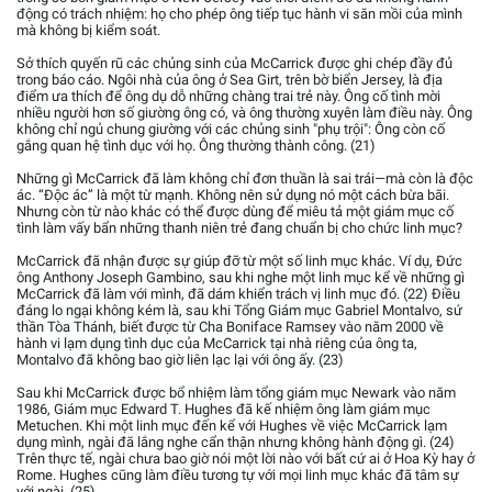
động có trách nhiệm: họ cho phép ông tiếp tục hành vi săn mồi của mình
mà không bị kiểm soát.
Sở thích quyến rũ các chủng sinh của McCarrick được ghi chép đầy đủ
trong báo cáo. Ngôi nhà của ông ở Sea Girt, trên bờ biển Jersey, là địa
điểm ưa thích để ông dụ dỗ những chàng trai trẻ này. Ông cố tình mời
nhiều người hơn số giường ông có, và ông thường xuyên làm điều này. Ông
không chỉ ngủ chung giường với các chủng sinh "phụ trội": Ông còn cố
gắng quan hệ tình dục với họ. Ông thường thành công. (21)
Những gì McCarrick đã làm không chỉ đơn thuần là sai trái—mà còn là độc
ác. “Độc ác” là một từ mạnh. Không nên sử dụng nó một cách bừa bãi.
Nhưng còn từ nào khác có thể được dùng để miêu tả một giám mục cố
tình làm vấy bẩn những thanh niên trẻ đang chuẩn bị cho chức linh mục?
McCarrick đã nhận được sự giúp đỡ từ một số linh mục khác. Ví dụ, Đức
ông Anthony Joseph Gambino, sau khi nghe một linh mục kể về những gì
McCarrick đã làm với mình, đã dám khiển trách vị linh mục đó. (22) Điều
đáng lo ngại không kém là, sau khi Tổng Giám mục Gabriel Montalvo, sứ
thần Tòa Thánh, biết được từ Cha Boniface Ramsey vào năm 2000 về
hành vi lạm dụng tình dục của McCarrick tại nhà riêng của ông ta,
Montalvo đã không bao giờ liên lạc lại với ông ấy. (23)
Sau khi McCarrick được bổ nhiệm làm tổng giám mục Newark vào năm
1986, Giám mục Edward T. Hughes đã kế nhiệm ông làm giám mục
Metuchen. Khi một linh mục đến kể với Hughes về việc McCarrick lạm
dụng mình, ngài đã lắng nghe cẩn thận nhưng không hành động gì. (24)
Trên thực tế, ngài chưa bao giờ nói một lời nào với bất cứ ai ở Hoa Kỳ hay ở
Rome. Hughes cũng làm điều tương tự với mọi linh mục khác đã tâm sự
với ngài. (25)