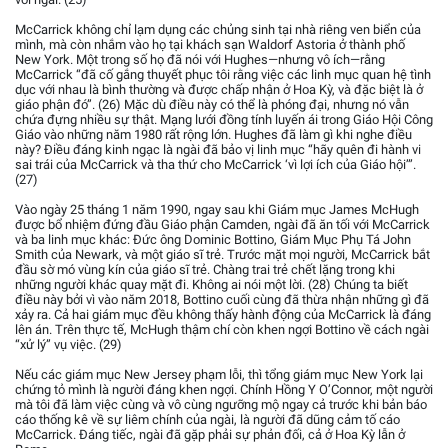
McCarrick không chỉ lạm dụng các chủng sinh tại nhà riêng ven biển của
mình, mà còn nhắm vào họ tại khách sạn Waldorf Astoria ở thành phố
New York. Một trong số họ đã nói với Hughes—nhưng vô ích—rằng
McCarrick “đã cố gắng thuyết phục tôi rằng việc các linh mục quan hệ tình
dục với nhau là bình thường và được chấp nhận ở Hoa Kỳ, và đặc biệt là ở
giáo phận đó”. (26) Mặc dù điều này có thể là phóng đại, nhưng nó vẫn
chứa đựng nhiều sự thật. Mạng lưới đồng tính luyến ái trong Giáo Hội Công
Giáo vào những năm 1980 rất rộng lớn. Hughes đã làm gì khi nghe điều
này? Điều đáng kinh ngạc là ngài đã bảo vị linh mục “hãy quên đi hành vi
sai trái của McCarrick và tha thứ cho McCarrick ‘vì lợi ích của Giáo hội’”.
(27)
Vào ngày 25 tháng 1 năm 1990, ngay sau khi Giám mục James McHugh
được bổ nhiệm đứng đầu Giáo phận Camden, ngài đã ăn tối với McCarrick
và ba linh mục khác: Đức ông Dominic Bottino, Giám Mục Phụ Tá John
Smith của Newark, và một giáo sĩ trẻ. Trước mặt mọi người, McCarrick bắt
đầu sờ mó vùng kín của giáo sĩ trẻ. Chàng trai trẻ chết lặng trong khi
những người khác quay mặt đi. Không ai nói một lời. (28) Chúng ta biết
điều này bởi vì vào năm 2018, Bottino cuối cùng đã thừa nhận những gì đã
xảy ra. Cả hai giám mục đều không thấy hành động của McCarrick là đáng
lên án. Trên thực tế, McHugh thậm chí còn khen ngợi Bottino về cách ngài
“xử lý” vụ việc. (29)
Nếu các giám mục New Jersey phạm lỗi, thì tổng giám mục New York lại
chứng tỏ mình là người đáng khen ngợi. Chính Hồng Y O’Connor, một người
mà tôi đã làm việc cùng và vô cùng ngưỡng mộ ngay cả trước khi bản báo
cáo thống kê về sự liêm chính của ngài, là người đã dũng cảm tố cáo
McCarrick. Đáng tiếc, ngài đã gặp phải sự phản đối, cả ở Hoa Kỳ lẫn ở