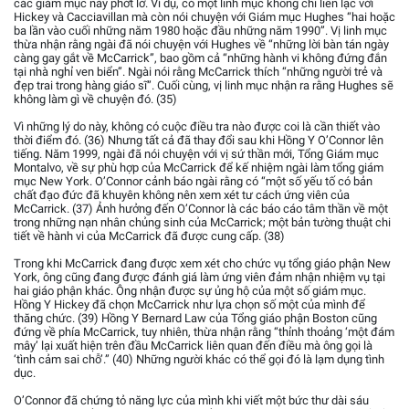
các giám mục này phớt lờ. Ví dụ, có một linh mục không chỉ liên lạc với
Hickey và Cacciavillan mà còn nói chuyện với Giám mục Hughes “hai hoặc
ba lần vào cuối những năm 1980 hoặc đầu những năm 1990”. Vị linh mục
thừa nhận rằng ngài đã nói chuyện với Hughes về “những lời bàn tán ngày
càng gay gắt về McCarrick”, bao gồm cả “những hành vi không đứng đắn
tại nhà nghỉ ven biển”. Ngài nói rằng McCarrick thích “những người trẻ và
đẹp trai trong hàng giáo sĩ”. Cuối cùng, vị linh mục nhận ra rằng Hughes sẽ
không làm gì về chuyện đó. (35)
Vì những lý do này, không có cuộc điều tra nào được coi là cần thiết vào
thời điểm đó. (36) Nhưng tất cả đã thay đổi sau khi Hồng Y O’Connor lên
tiếng. Năm 1999, ngài đã nói chuyện với vị sứ thần mới, Tổng Giám mục
Montalvo, về sự phù hợp của McCarrick để kế nhiệm ngài làm tổng giám
mục New York. O’Connor cảnh báo ngài rằng có “một số yếu tố có bản
chất đạo đức đã khuyên không nên xem xét tư cách ứng viên của
McCarrick. (37) Ảnh hưởng đến O’Connor là các báo cáo tâm thần về một
trong những nạn nhân chủng sinh của McCarrick; một bản tường thuật chi
tiết về hành vi của McCarrick đã được cung cấp. (38)
Trong khi McCarrick đang được xem xét cho chức vụ tổng giáo phận New
York, ông cũng đang được đánh giá làm ứng viên đảm nhận nhiệm vụ tại
hai giáo phận khác. Ông nhận được sự ủng hộ của một số giám mục.
Hồng Y Hickey đã chọn McCarrick như lựa chọn số một của mình để
thăng chức. (39) Hồng Y Bernard Law của Tổng giáo phận Boston cũng
đứng về phía McCarrick, tuy nhiên, thừa nhận rằng “thỉnh thoảng ‘một đám
mây’ lại xuất hiện trên đầu McCarrick liên quan đến điều mà ông gọi là
‘tình cảm sai chỗ’.” (40) Những người khác có thể gọi đó là lạm dụng tình
dục.
O’Connor đã chứng tỏ năng lực của mình khi viết một bức thư dài sáu