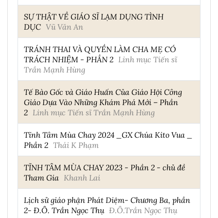
SỰ THẬT VỀ GIÁO SĨ LẠM DỤNG TÌNH
DỤC
Vũ Văn An
TRÁNH THAI VÀ QUYỀN LÀM CHA MẸ CÓ
TRÁCH NHIỆM - PHẦN 2
Linh mục Tiến sĩ
Trần Mạnh Hùng
Tế Bào Gốc và Giáo Huấn Của Giáo Hội Công
Giáo Dựa Vào Những Khám Phá Mới – Phần
2
Linh mục Tiến sĩ Trần Mạnh Hùng
Tĩnh Tâm Mùa Chay 2024 _GX Chúa Kito Vua _
Phần 2
Thái K Phạm
TĨNH TÂM MÙA CHAY 2023 - Phần 2 - chủ đề
Tham Gia
Khanh Lai
Lịch sử giáo phận Phát Diệm- Chương Ba, phần
2- Đ.Ô. Trần Ngọc Thụ
Đ.Ô.Trần Ngọc Thụ