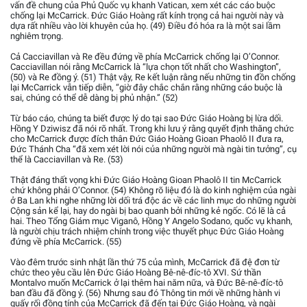
vấn đề chung của Phủ Quốc vụ khanh Vatican, xem xét các cáo buộc
chống lại McCarrick. Đức Giáo Hoàng rất kính trọng cả hai người này và
dựa rất nhiều vào lời khuyên của họ. (49) Điều đó hóa ra là một sai lầm
nghiêm trọng.
Cả Cacciavillan và Re đều đứng về phía McCarrick chống lại O’Connor.
Cacciavillan nói rằng McCarrick là “lựa chọn tốt nhất cho Washington”,
(50) và Re đồng ý. (51) Thật vậy, Re kết luận rằng nếu những tin đồn chống
lại McCarrick vẫn tiếp diễn, “giờ đây chắc chắn rằng những cáo buộc là
sai, chúng có thể dễ dàng bị phủ nhận.” (52)
Từ báo cáo, chúng ta biết được lý do tại sao Đức Giáo Hoàng bị lừa dối.
Hồng Y Dziwisz đã nói rõ nhất. Trong khi lưu ý rằng quyết định thăng chức
cho McCarrick được đích thân Đức Giáo Hoàng Gioan Phaolô II đưa ra,
Đức Thánh Cha “đã xem xét lời nói của những người mà ngài tin tưởng”, cụ
thể là Cacciavillan và Re. (53)
Thật đáng thất vọng khi Đức Giáo Hoàng Gioan Phaolô II tin McCarrick
chứ không phải O’Connor. (54) Không rõ liệu đó là do kinh nghiệm của ngài
ở Ba Lan khi nghe những lời dối trá độc ác về các linh mục do những người
Cộng sản kể lại, hay do ngài bị bao quanh bởi những kẻ ngốc. Có lẽ là cả
hai. Theo Tổng Giám mục Viganô, Hồng Y Angelo Sodano, quốc vụ khanh,
là người chịu trách nhiệm chính trong việc thuyết phục Đức Giáo Hoàng
đứng về phía McCarrick. (55)
Vào đêm trước sinh nhật lần thứ 75 của mình, McCarrick đã đệ đơn từ
chức theo yêu cầu lên Đức Giáo Hoàng Bê-nê-đíc-tô XVI. Sứ thần
Montalvo muốn McCarrick ở lại thêm hai năm nữa, và Đức Bê-nê-đíc-tô
ban đầu đã đồng ý. (56) Nhưng sau đó Thông tin mới về những hành vi
quấy rối đồng tính của McCarrick đã đến tai Đức Giáo Hoàng, và ngài