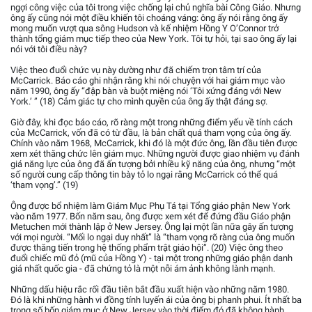
ngợi công việc của tôi trong việc chống lại chủ nghĩa bài Công Giáo. Nhưng
ông ấy cũng nói một điều khiến tôi choáng váng: ông ấy nói rằng ông ấy
mong muốn vượt qua sông Hudson và kế nhiệm Hồng Y O’Connor trở
thành tổng giám mục tiếp theo của New York. Tôi tự hỏi, tại sao ông ấy lại
nói với tôi điều này?
Việc theo đuổi chức vụ này dường như đã chiếm trọn tâm trí của
McCarrick. Báo cáo ghi nhận rằng khi nói chuyện với hai giám mục vào
năm 1990, ông ấy “đập bàn và buột miệng nói ‘Tôi xứng đáng với New
York.’ ” (18) Cảm giác tự cho mình quyền của ông ấy thật đáng sợ.
Giờ đây, khi đọc báo cáo, rõ ràng một trong những điểm yếu về tính cách
của McCarrick, vốn đã có từ đầu, là bản chất quá tham vọng của ông ấy.
Chính vào năm 1968, McCarrick, khi đó là một đức ông, lần đầu tiên được
xem xét thăng chức lên giám mục. Những người được giao nhiệm vụ đánh
giá năng lực của ông đã ấn tượng bởi nhiều kỹ năng của ông, nhưng “một
số người cung cấp thông tin bày tỏ lo ngại rằng McCarrick có thể quá
‘tham vọng’.” (19)
Ông được bổ nhiệm làm Giám Mục Phụ Tá tại Tổng giáo phận New York
vào năm 1977. Bốn năm sau, ông được xem xét để đứng đầu Giáo phận
Metuchen mới thành lập ở New Jersey. Ông lại một lần nữa gây ấn tượng
với mọi người. “Mối lo ngại duy nhất” là “tham vọng rõ ràng của ông muốn
được thăng tiến trong hệ thống phẩm trật giáo hội”. (20) Việc ông theo
đuổi chiếc mũ đỏ (mũ của Hồng Y) - tại một trong những giáo phận danh
giá nhất quốc gia - đã chứng tỏ là một nỗi ám ảnh không lành mạnh.
Những dấu hiệu rắc rối đầu tiên bắt đầu xuất hiện vào những năm 1980.
Đó là khi những hành vi đồng tính luyến ái của ông bị phanh phui. Ít nhất ba
trong số bốn giám mục ở New Jersey vào thời điểm đó đã không hành