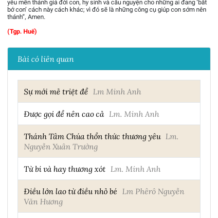
yêu mến thánh giá đời con, hy sinh và cầu nguyện cho những ai đang ‘bắt
bớ con’ cách này cách khác; vì đó sẽ là những công cụ giúp con sớm nên
thánh”, Amen.
(Tgp. Huế)
Bài có liên quan
Sự mới mẻ triệt để
Lm Minh Anh
Được gọi để nên cao cả
Lm. Minh Anh
Thánh Tâm Chúa thổn thức thương yêu
Lm.
Nguyễn Xuân Trường
Từ bi và hay thương xót
Lm. Minh Anh
Điều lớn lao từ điều nhỏ bé
Lm Phêrô Nguyễn
Văn Hương