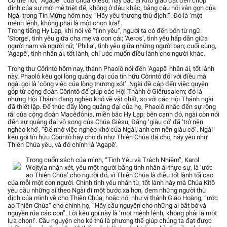
Có thể nói, “Agapê” của Chúa Giêsu, hay bác ái Kitô giáo đạt đến chóp
đỉnh của sự mới mẻ triệt để, không ở đâu khác, bằng câu nói vắn gọn của
Ngài trong Tin Mừng hôm nay, “Hãy yêu thương thù địch!”. Đó là ‘một
mệnh lệnh, không phải là một chọn lựa!’.
Trong tiếng Hy Lạp, khi nói về “tình yêu”, người ta có đến bốn từ ngữ.
‘Storge’, tình yêu giữa cha mẹ và con cái; ‘Aeros’, tình yêu hấp dẫn giữa
người nam và người nữ; ‘Philia’, tình yêu giữa những người bạn; cuối cùng,
‘Agapê’, tình nhân ái, tốt lành, chỉ ước muốn điều lành cho người khác.
Trong thư Côrintô hôm nay, thánh Phaolô nói đến ‘Agapê’ nhân ái, tốt lành
này. Phaolô kêu gọi lòng quảng đại của tín hữu Côrintô đối với điều mà
ngài gọi là ‘công việc của lòng thương xót’. Ngài đề cập đến việc quyên
góp từ cộng đoàn Côrintô để giúp các Hội Thánh ở Giêrusalem; đó là
những Hội Thánh đang nghèo khó về vật chất, so với các Hội Thánh ngài
đã thiết lập. Để thúc đẩy lòng quảng đại của họ, Phaolô nhắc đến sự rộng
rãi của cộng đoàn Macêđônia, miền bắc Hy Lạp; bên cạnh đó, ngài còn nói
đến sự quảng đại vô song của Chúa Giêsu, Đấng ‘giàu có’ đã ‘trở nên
nghèo khó’, “Để nhờ việc nghèo khó của Ngài, anh em nên giàu có”. Ngài
kêu gọi tín hữu Côrintô hãy cho đi như Thiên Chúa đã cho, hãy yêu như
Thiên Chúa yêu, và đó chính là ‘Agapê’.
Trong cuốn sách của mình, “Tình Yêu và Trách Nhiệm”, Karol
Wojtyla nhận xét, yêu một người bằng tình nhân ái thực sự, là ‘ước
ao Thiên Chúa’ cho người đó, vì Thiên Chúa là điều tốt lành tối cao
của mỗi một con người. Chính tình yêu nhân từ, tốt lành này mà Chúa Kitô
yêu cầu những ai theo Ngài đi một bước xa hơn, đem những người thù
địch của mình về cho Thiên Chúa; hoặc nói như vị thánh Giáo Hoàng, “ước
ao Thiên Chúa” cho chính họ, “Hãy cầu nguyện cho những ai bắt bớ và
nguyền rủa các con”. Lời kêu gọi này là ‘một mệnh lệnh, không phải là một
lựa chọn!’. Cầu nguyện cho kẻ thù là phương thế giúp chúng ta đạt được