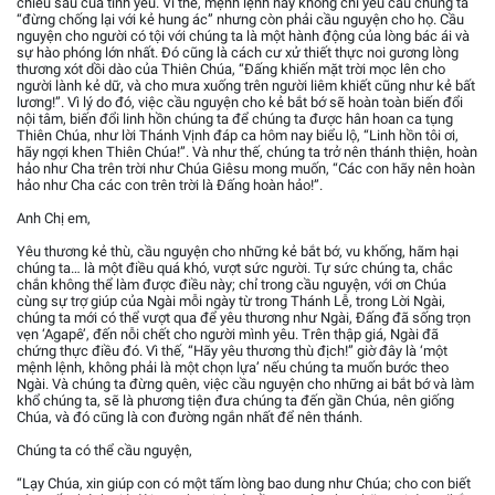
chiều sâu của tình yêu. Vì thế, mệnh lệnh này không chỉ yêu cầu chúng ta
“đừng chống lại với kẻ hung ác” nhưng còn phải cầu nguyện cho họ. Cầu
nguyện cho người có tội với chúng ta là một hành động của lòng bác ái và
sự hào phóng lớn nhất. Đó cũng là cách cư xử thiết thực noi gương lòng
thương xót dồi dào của Thiên Chúa, “Đấng khiến mặt trời mọc lên cho
người lành kẻ dữ, và cho mưa xuống trên người liêm khiết cũng như kẻ bất
lương!”. Vì lý do đó, việc cầu nguyện cho kẻ bắt bớ sẽ hoàn toàn biến đổi
nội tâm, biến đổi linh hồn chúng ta để chúng ta được hân hoan ca tụng
Thiên Chúa, như lời Thánh Vịnh đáp ca hôm nay biểu lộ, “Linh hồn tôi ơi,
hãy ngợi khen Thiên Chúa!”. Và như thế, chúng ta trở nên thánh thiện, hoàn
hảo như Cha trên trời như Chúa Giêsu mong muốn, “Các con hãy nên hoàn
hảo như Cha các con trên trời là Đấng hoàn hảo!”.
Anh Chị em,
Yêu thương kẻ thù, cầu nguyện cho những kẻ bắt bớ, vu khống, hãm hại
chúng ta… là một điều quá khó, vượt sức người. Tự sức chúng ta, chắc
chắn không thể làm được điều này; chỉ trong cầu nguyện, với ơn Chúa
cùng sự trợ giúp của Ngài mỗi ngày từ trong Thánh Lễ, trong Lời Ngài,
chúng ta mới có thể vượt qua để yêu thương như Ngài, Đấng đã sống trọn
vẹn ‘Agapê’, đến nỗi chết cho người mình yêu. Trên thập giá, Ngài đã
chứng thực điều đó. Vì thế, “Hãy yêu thương thù địch!” giờ đây là ‘một
mệnh lệnh, không phải là một chọn lựa’ nếu chúng ta muốn bước theo
Ngài. Và chúng ta đừng quên, việc cầu nguyện cho những ai bắt bớ và làm
khổ chúng ta, sẽ là phương tiện đưa chúng ta đến gần Chúa, nên giống
Chúa, và đó cũng là con đường ngắn nhất để nên thánh.
Chúng ta có thể cầu nguyện,
“Lạy Chúa, xin giúp con có một tấm lòng bao dung như Chúa; cho con biết