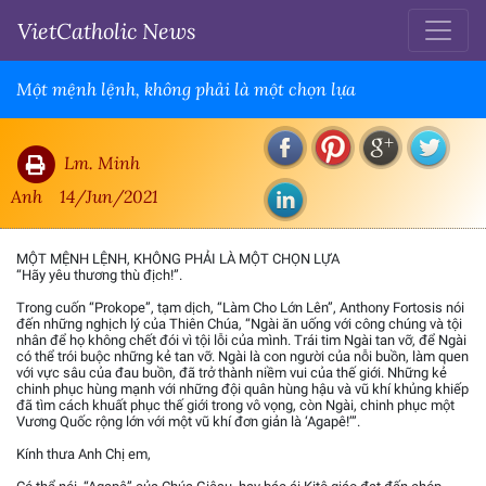
VietCatholic News
Một mệnh lệnh, không phải là một chọn lựa
Lm. Minh
Anh
14/Jun/2021
MỘT MỆNH LỆNH, KHÔNG PHẢI LÀ MỘT CHỌN LỰA
“Hãy yêu thương thù địch!”.
Trong cuốn “Prokope”, tạm dịch, “Làm Cho Lớn Lên”, Anthony Fortosis nói
đến những nghịch lý của Thiên Chúa, “Ngài ăn uống với công chúng và tội
nhân để họ không chết đói vì tội lỗi của mình. Trái tim Ngài tan vỡ, để Ngài
có thể trói buộc những kẻ tan vỡ. Ngài là con người của nỗi buồn, làm quen
với vực sâu của đau buồn, đã trở thành niềm vui của thế giới. Những kẻ
chinh phục hùng mạnh với những đội quân hùng hậu và vũ khí khủng khiếp
đã tìm cách khuất phục thế giới trong vô vọng, còn Ngài, chinh phục một
Vương Quốc rộng lớn với một vũ khí đơn giản là ‘Agapê!’”.
Kính thưa Anh Chị em,