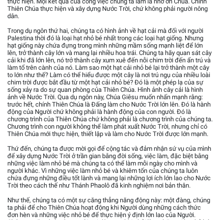
thực hiện. Mọi kết quả của công việc chúng ta làm là nhờ ơn Chúa. Chính
Thiên Chúa thực hiện và xây dựng Nước Trời, chứ không phải người nông
dân.
Trong dụ ngôn thứ hai, chúng ta có hình ảnh về hạt cải mà đối với người
Palestina thời đó là loại hạt nhỏ bé nhất trong các loại hạt giống. Nhưng
hạt giống này chứa đựng trong mình những mầm sống mạnh liệt để lớn
lên, trở thành cây lớn và mang lại nhiều hoa trái. Chúng ta hãy quan sát cây
cải khi đã lớn lên, nó trở thành cây xum xuê đến nỗi chim trời đến ẩn trú và
làm tổ trên cành của nó. Làm sao một hạt cải nhỏ bé lại trở thành một cây
to lớn như thế? Làm có thể hiểu được một cây là nơi trú ngụ của nhiều loài
chim trời được bắt đầu từ một hạt cải nhỏ bé? Đó là một phép lạ của sự
sống xảy ra do sự quan phòng của Thiên Chúa. Hình ảnh cây cải là hình
ảnh về Nước Trời. Qua dụ ngôn này, Chúa Giêsu muốn nhấn mạnh rằng:
trước hết, chính Thiên Chúa là Đấng làm cho Nước Trời lớn lên. Đó là hành
động của Người chứ không phải là hành động của con người. Đó là
chương trình của Thiên Chúa chứ không phải là chương trình của chúng ta.
Chương trình con người không thể làm phát xuất Nước Trời, nhưng chỉ có
Thiên Chúa mới thực hiện, thiết lập và làm cho Nước Trời được lớn mạnh.
Thứ đến, chúng ta được mời gọi để cộng tác và đảm nhận sứ vụ của mình
để xây dựng Nước Trời ở trần gian bằng đời sống, việc làm, đặc biệt bằng
những việc làm nhỏ bé mà chúng ta có thể làm mỗi ngày cho mình và
người khác. Vì những việc làm nhỏ bé và khiêm tốn của chúng ta luôn
chứa đựng những điều tốt lành và mang lại những lợi ích lớn lao cho Nước
Trời theo cách thế như Thánh Phaolô đã kinh nghiệm nơi bản thân.
Như thế, chúng ta có một sự căng thẳng năng động này: một đàng, chúng
ta phải để cho Thiên Chúa hoạt động khi Người dùng những cách thức
đơn hèn và những việc nhỏ bé để thực hiện ý định lớn lao của Người.