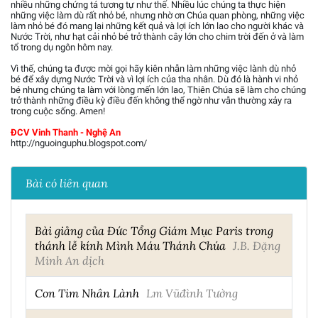
nhiều những chứng tá tương tự như thế. Nhiều lúc chúng ta thực hiện
những việc làm dù rất nhỏ bé, nhưng nhờ ơn Chúa quan phòng, những việc
làm nhỏ bé đó mang lại những kết quả và lợi ích lớn lao cho người khác và
Nước Trời, như hạt cải nhỏ bé trở thành cây lớn cho chim trời đến ở và làm
tổ trong dụ ngôn hôm nay.
Vì thế, chúng ta được mời gọi hãy kiên nhẫn làm những việc lành dù nhỏ
bé để xây dựng Nước Trời và vì lợi ích của tha nhân. Dù đó là hành vi nhỏ
bé nhưng chúng ta làm với lòng mến lớn lao, Thiên Chúa sẽ làm cho chúng
trở thành những điều kỳ điều đến không thể ngờ như vẫn thường xảy ra
trong cuộc sống. Amen!
ĐCV Vinh Thanh - Nghệ An
http://nguoinguphu.blogspot.com/
Bài có liên quan
Bài giảng của Đức Tổng Giám Mục Paris trong
thánh lễ kính Mình Máu Thánh Chúa
J.B. Đặng
Minh An dịch
Con Tim Nhân Lành
Lm Vũđình Tường