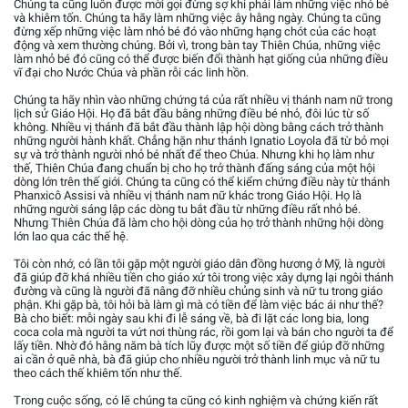
Chúng ta cũng luôn được mời gọi đừng sợ khi phải làm những việc nhỏ bé
và khiêm tốn. Chúng ta hãy làm những việc ây hằng ngày. Chúng ta cũng
đừng xếp những việc làm nhỏ bé đó vào những hạng chót của các hoạt
động và xem thường chúng. Bởi vì, trong bàn tay Thiên Chúa, những việc
làm nhỏ bé đó cũng có thể được biến đổi thành hạt giống của những điều
vĩ đại cho Nước Chúa và phần rỗi các linh hồn.
Chúng ta hãy nhìn vào những chứng tá của rất nhiều vị thánh nam nữ trong
lịch sử Giáo Hội. Họ đã bắt đầu bằng những điều bé nhỏ, đôi lúc từ số
không. Nhiều vị thánh đã bắt đầu thành lập hội dòng bằng cách trở thành
những người hành khất. Chẳng hặn như thánh Ignatio Loyola đã từ bỏ mọi
sự và trở thành người nhỏ bé nhất để theo Chúa. Nhưng khi họ làm như
thế, Thiên Chúa đang chuẩn bị cho họ trở thành đấng sáng của một hội
dòng lớn trên thế giới. Chúng ta cũng có thể kiểm chứng điều này từ thánh
Phanxicô Assisi và nhiều vị thánh nam nữ khác trong Giáo Hội. Họ là
những người sáng lập các dòng tu bắt đầu từ những điều rất nhỏ bé.
Nhưng Thiên Chúa đã làm cho hội dòng của họ trở thành những hội dòng
lớn lao qua các thế hệ.
Tôi còn nhớ, có lần tôi gặp một người giáo dân đồng hương ở Mỹ, là người
đã giúp đỡ khá nhiều tiền cho giáo xứ tôi trong việc xây dựng lại ngôi thánh
đường và cũng là người đã nâng đỡ nhiều chủng sinh và nữ tu trong giáo
phận. Khi gặp bà, tôi hỏi bà làm gì mà có tiền để làm việc bác ái như thế?
Bà cho biết: mỗi ngày sau khi đi lễ sáng về, bà đi lặt các long bia, long
coca cola mà người ta vứt nơi thùng rác, rồi gom lại và bán cho người ta để
lấy tiền. Nhờ đó hằng năm bà tích lũy được một số tiền để giúp đỡ những
ai cần ở quê nhà, bà đã giúp cho nhiều người trở thành linh mục và nữ tu
theo cách thế khiêm tốn như thế.
Trong cuộc sống, có lẽ chúng ta cũng có kinh nghiệm và chứng kiến rất