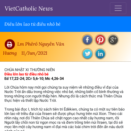
VietCatholic News
Điều lớn lao từ điều nhỏ bé
Lm Phêrô Nguyễn Văn
Hương
11/Jun/2021
CHÚA NHẬT XI THƯỜNG NIÊN
Điều lớn lao từ điều nhỏ bé
Ed 17,22-24; 2Cr 5,6-10; Mc 4,26-34
Lời Chúa hôm nay mời gọi chúng ta suy niệm về những điều vĩ đại của
Nước Trời ẩn dấu trong những việc nhỏ bé, những biến cố bình thường và
trong những con người thấp hèn. Nhưng đó là cách thức mà Thiên Chúa
thực hiện và thiết lập Nước Trời.
Trong bài đọc I, trích từ sách tiên tri Êdêkien, chúng ta có một sự tiên báo
lớn lao về triều đại của Ítraen sẽ được phục hưng trên núi Xion. Theo cái
nhìn này, nơi đó Thiên Chúa sẽ chặt ngọn cao nhất cây hương nam, rồi
Người lấy chồi non từ ngọn mọc ra và đem trồng trên núi Ítraen, tại đó sẽ
mọc lên một cây hương nam vĩ đại mà các loài chim trời đến ẩn náu dưới