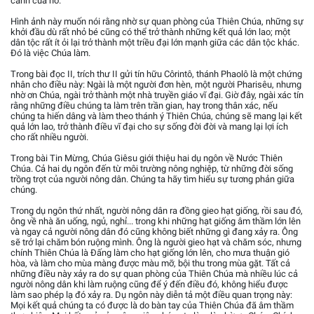
cành của nó.
Hình ảnh này muốn nói rằng nhờ sự quan phòng của Thiên Chúa, những sự
khởi đầu dù rất nhỏ bé cũng có thể trở thành những kết quả lớn lao; một
dân tộc rất ít ỏi lại trở thành một triều đại lớn mạnh giữa các dân tộc khác.
Đó là việc Chúa làm.
Trong bài đọc II, trích thư II gửi tín hữu Côrintô, thánh Phaolô là một chứng
nhân cho điều này: Ngài là một người đơn hèn, một người Pharisêu, nhưng
nhờ ơn Chúa, ngài trở thành một nhà truyền giáo vĩ đại. Giờ đây, ngài xác tín
rằng những điều chúng ta làm trên trần gian, hay trong thân xác, nếu
chúng ta hiến dâng và làm theo thánh ý Thiên Chúa, chúng sẽ mang lại kết
quả lớn lao, trở thành điều vĩ đại cho sự sống đời đời và mang lại lợi ích
cho rất nhiều người.
Trong bài Tin Mừng, Chúa Giêsu giới thiệu hai dụ ngôn về Nước Thiên
Chúa. Cả hai dụ ngôn đến từ môi trường nông nghiệp, từ những đời sống
trồng trọt của người nông dân. Chúng ta hãy tìm hiểu sự tương phản giữa
chúng.
Trong dụ ngôn thứ nhất, người nông dân ra đồng gieo hạt giống, rồi sau đó,
ông về nhà ăn uống, ngủ, nghỉ... trong khi những hạt giống âm thầm lớn lên
và ngay cả người nông dân đó cũng không biết những gì đang xảy ra. Ông
sẽ trở lại chăm bón ruộng mình. Ông là người gieo hạt và chăm sóc, nhưng
chính Thiên Chúa là Đấng làm cho hạt giống lớn lên, cho mưa thuận gió
hòa, và làm cho mùa màng được màu mỡ, bội thu trong mùa gặt. Tất cả
những điều này xảy ra do sự quan phòng của Thiên Chúa mà nhiều lúc cả
người nông dân khi làm ruộng cũng để ý đến điều đó, không hiểu được
làm sao phép lạ đó xảy ra. Dụ ngôn này diễn tả một điều quan trọng này:
Mọi kết quả chúng ta có được là do bàn tay của Thiên Chúa đã âm thầm