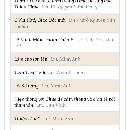
Thánh Thể cho ta hiệp thông trong sự sống của
Thiên Chúa
Lm. JB Nguyễn Minh Hùng
Chúa Kitô, Giao Ước mới
Lm Phêrô Nguyễn Văn
Hương
Lễ Mình Máu Thánh Chúa B
Lm. Jude Siciliano,
OP
Làm cho lớn lên
Lm. Minh Anh
Tình Tuyệt Vời
Lm Vũđình Tường
Lời đỡ nâng
Lm. Minh Anh
Hiệp thông với Chúa để cảm thông và chia sẻ với
tha nhân
Lm. Đan Vinh
Thuộc về ai?
Lm. Minh Anh