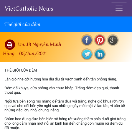
VietCatholic News
Thế giới của đêm
Lm. JB Nguyễn Minh
Hùng
05/Jun/2021
THẾ GIỚI CỦA ĐÊM
Làn gió nhẹ gởi hương hoa dìu dịu từ vườn xanh đến tận phòng riêng.
Đêm đã khuya, cửa phòng vẫn chưa khép. Trăng đêm đẹp quá, thanh
thoát quá.
Ngồi tựa bên song mơ màng để tâm đùa với trăng, nghe gió khua rờn rợn
qua vai cho cõi hồn yên nghỉ sau những ngày mỏi mệt vì lao tác, vì bộn bề
những việc lớn, nhỏ, chung, riêng...
Chùm hoa đung đưa bên hiên xô bóng rớt xuống thềm phía dưới giọt trăng
cho lòng cảm nhận một nỗi an bình lớn đến chẳng còn muốn rời đêm dù
đã muộn.