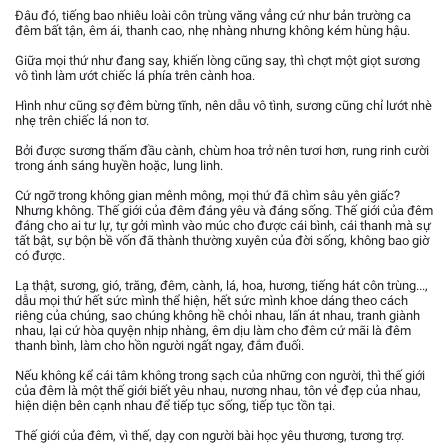
Đâu đó, tiếng bao nhiêu loài côn trùng văng vẳng cứ như bản trường ca
đêm bất tận, êm ái, thanh cao, nhẹ nhàng nhưng không kém hùng hậu.
Giữa mọi thứ như đang say, khiến lòng cũng say, thì chợt một giọt sương
vô tình làm ướt chiếc lá phía trên cành hoa.
Hình như cũng sợ đêm bừng tĩnh, nên dẫu vô tình, sương cũng chỉ lướt nhè
nhẹ trên chiếc lá non tơ.
Bởi được sương thấm đầu cành, chùm hoa trở nên tươi hơn, rung rinh cười
trong ánh sáng huyền hoặc, lung linh.
Cứ ngỡ trong không gian mênh mông, mọi thứ đã chìm sâu yên giấc?
Nhưng không. Thế giới của đêm đáng yêu và đáng sống. Thế giới của đêm
đáng cho ai tư lự, tự gởi mình vào múc cho được cái bình, cái thanh mà sự
tất bật, sự bộn bề vốn đã thành thường xuyên của đời sống, không bao giờ
có được.
Lạ thật, sương, gió, trăng, đêm, cành, lá, hoa, hương, tiếng hát côn trùng...,
dẫu mọi thứ hết sức mình thể hiện, hết sức mình khoe dáng theo cách
riêng của chúng, sao chúng không hề chỏi nhau, lấn át nhau, tranh giành
nhau, lại cứ hòa quyện nhịp nhàng, êm dịu làm cho đêm cứ mãi là đêm
thanh bình, làm cho hồn người ngất ngay, đắm đuối.
Nếu không kể cái tâm không trong sạch của những con người, thì thế giới
của đêm là một thế giới biết yêu nhau, nương nhau, tôn vẻ đẹp của nhau,
hiện diện bên cạnh nhau để tiếp tục sống, tiếp tục tồn tại.
Thế giới của đêm, vì thế, dạy con người bài học yêu thương, tương trợ.