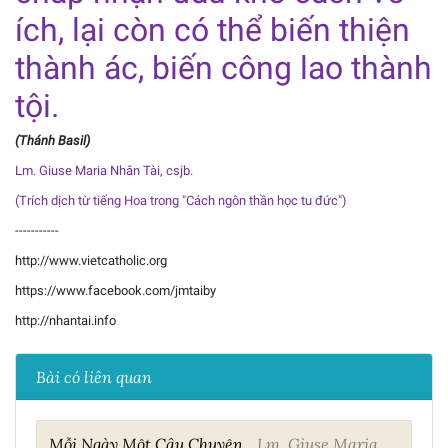
ích, lại còn có thể biến thiện
thành ác, biến công lao thành
tội.
(Thánh Basil)
Lm. Giuse Maria Nhân Tài, csjb.
(Trích dịch từ tiếng Hoa trong "Cách ngôn thần học tu đức")
-----------
http://www.vietcatholic.org
https://www.facebook.com/jmtaiby
http://nhantai.info
Bài có liên quan
Mỗi Ngày Một Câu Chuyện
Lm. Giuse Maria