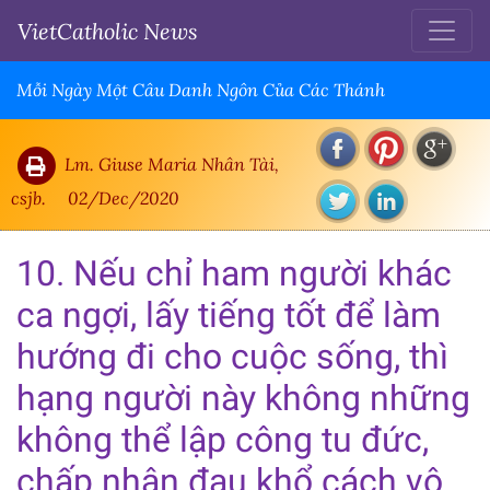
VietCatholic News
Mỗi Ngày Một Câu Danh Ngôn Của Các Thánh
Lm. Giuse Maria Nhân Tài,
csjb.
02/Dec/2020
10. Nếu chỉ ham người khác
ca ngợi, lấy tiếng tốt để làm
hướng đi cho cuộc sống, thì
hạng người này không những
không thể lập công tu đức,
chấp nhận đau khổ cách vô