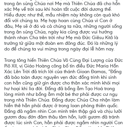
trong ân sủng Chúa nơi Mẹ mà Thiên Chúa đã cho hồn
xác Mẹ về trời sau khi hoàn tất cuộc đời dương thế.
Hiểu được như thế, mầu nhiệm này không còn quá khó
đối với chúng ta. Mẹ hợp hoan cùng Chúa vì Con ở
đâu, Mẹ sẽ ở đó và cả chúng ta nữa, những người sống
trong ân sủng Chúa, ngày kia cũng được vui hưởng
thánh nhan Cha trên trời như Mẹ mà Đức Giêsu Kitô là
trưởng tử giữa một đoàn em đông đúc. Đó là những lý
do để chúng ta vui mừng trong ngày đại lễ hôm nay.
Trong tông hiến Thiên Chúa Vô Cùng Đại Lượng của Đức
Piô XII, vị Giáo Hoàng công bố tín điều Đức Maria Hồn
Xác Lên Trời đã trích lời của thánh Gioan Đamas, “Đấng
đã bảo toàn được nguyên vẹn đức đồng trinh khi sinh
con hẳn cũng giữ gìn được cho thân xác mình khỏi mọi
hư hoại khi lìa đời. Đấng đã bồng ẵm Tạo Hoá trong
lòng mình như bồng ẵm một bé thơ phải được cư ngụ
trong nhà Thiên Chúa. Đấng được Chúa Cha nhận làm
hiền thê hẳn phải được ở trong loan phòng thiên quốc.
Đấng đã ngắm nhìn Con mình trên thập giá và chịu lưỡi
gươm đau đớn đâm thâu tâm hồn, lưỡi gươm đã tránh
được lúc sinh Con, hẳn phải được ngắm nhìn người Con