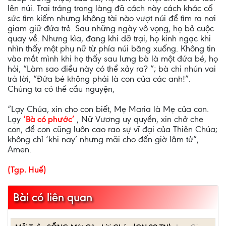
lên núi. Trai tráng trong làng đã cách này cách khác cố
sức tìm kiếm nhưng không tài nào vượt núi để tìm ra nơi
giam giữ đứa trẻ. Sau những ngày vô vọng, họ bỏ cuộc
quay về. Nhưng kìa, đang khi dỡ trại, họ kinh ngạc khi
nhìn thấy một phụ nữ từ phía núi băng xuống. Không tin
vào mắt mình khi họ thấy sau lưng bà là một đứa bé, họ
hỏi, “Làm sao điều này có thể xảy ra? ”; bà chỉ nhún vai
trả lời, “Đứa bé không phải là con của các anh!”.
Chúng ta có thể cầu nguyện,
“Lạy Chúa, xin cho con biết, Mẹ Maria là Mẹ của con.
Lạy
‘Bà có phước’
, Nữ Vương uy quyền, xin chở che
con, để con cũng luôn cao rao sự vĩ đại của Thiên Chúa;
không chỉ ‘khi nay’ nhưng mãi cho đến giờ lâm tử”,
Amen.
(Tgp. Huế)
Bài có liên quan