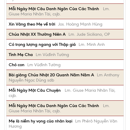
Mỗi Ngày Một Câu Danh Ngôn Của Các Thánh
Lm.
Giuse Maria Nhân Tài, csjb.
Xin Vâng theo Mẹ về trời
Jos. Hoàng Mạnh Hùng
Chúa Nhật XX Thường Niên A
Lm. Jude Siciliano, OP
Có trọng lượng ngang với Thập giá
Lm. Minh Anh
Tình Mẹ Cha
Lm Vũđình Tường
Chó con
Lm Vũđình Tường
Bài giảng Chúa Nhật 20 Quanh Năm Năm A
Lm Anthony
Nguyễn Ngọc Dũng sdb
Mỗi Ngày Một Câu Chuyện
Lm. Giuse Maria Nhân Tài,
csjb.
Mỗi Ngày Một Câu Danh Ngôn Của Các Thánh
Lm.
Giuse Maria Nhân Tài, csjb.
Mẹ là niềm hy vọng của nhân loại
Lm Phêrô Nguyễn Văn
Hương