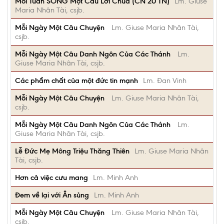
Mỗi Tuần SỐNG Một Câu Lời Chúa (CN 20 TN)
Lm. Giuse
Maria Nhân Tài, csjb.
Mỗi Ngày Một Câu Chuyện
Lm. Giuse Maria Nhân Tài,
csjb.
Mỗi Ngày Một Câu Danh Ngôn Của Các Thánh
Lm.
Giuse Maria Nhân Tài, csjb.
Các phẩm chất của một đức tin mạnh
Lm. Đan Vinh
Mỗi Ngày Một Câu Chuyện
Lm. Giuse Maria Nhân Tài,
csjb.
Mỗi Ngày Một Câu Danh Ngôn Của Các Thánh
Lm.
Giuse Maria Nhân Tài, csjb.
Lễ Đức Mẹ Mông Triệu Thăng Thiên
Lm. Giuse Maria Nhân
Tài, csjb.
Hơn cả việc cưu mang
Lm. Minh Anh
Đem về lại với Ân sủng
Lm. Minh Anh
Mỗi Ngày Một Câu Chuyện
Lm. Giuse Maria Nhân Tài,
csjb.