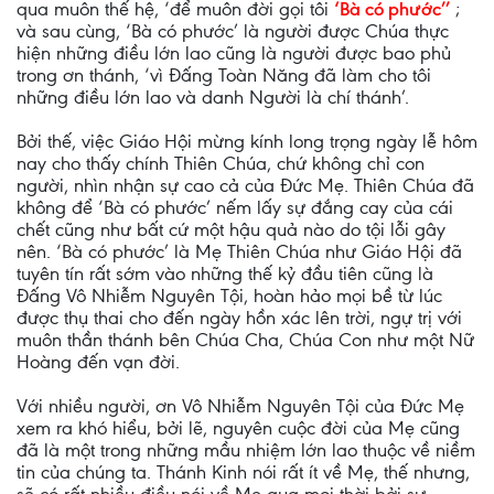
qua muôn thế hệ, ‘để muôn đời gọi tôi
‘Bà có phước’’
;
và sau cùng, ‘Bà có phước’ là người được Chúa thực
hiện những điều lớn lao cũng là người được bao phủ
trong ơn thánh, ‘vì Đấng Toàn Năng đã làm cho tôi
những điều lớn lao và danh Người là chí thánh’.
Bởi thế, việc Giáo Hội mừng kính long trọng ngày lễ hôm
nay cho thấy chính Thiên Chúa, chứ không chỉ con
người, nhìn nhận sự cao cả của Đức Mẹ. Thiên Chúa đã
không để ‘Bà có phước’ nếm lấy sự đắng cay của cái
chết cũng như bất cứ một hậu quả nào do tội lỗi gây
nên. ‘Bà có phước’ là Mẹ Thiên Chúa như Giáo Hội đã
tuyên tín rất sớm vào những thế kỷ đầu tiên cũng là
Đấng Vô Nhiễm Nguyên Tội, hoàn hảo mọi bề từ lúc
được thụ thai cho đến ngày hồn xác lên trời, ngự trị với
muôn thần thánh bên Chúa Cha, Chúa Con như một Nữ
Hoàng đến vạn đời.
Với nhiều người, ơn Vô Nhiễm Nguyên Tội của Đức Mẹ
xem ra khó hiểu, bởi lẽ, nguyên cuộc đời của Mẹ cũng
đã là một trong những mầu nhiệm lớn lao thuộc về niềm
tin của chúng ta. Thánh Kinh nói rất ít về Mẹ, thế nhưng,