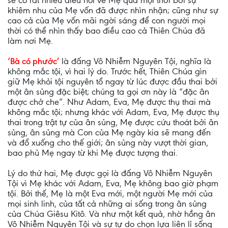
sẽ có rất nhiều điều nói về Mẹ qua mọi thời bởi sự
khiêm nhu của Mẹ vốn đã được nhìn nhận; cũng như sự
cao cả của Mẹ vốn mãi ngời sáng để con người mọi
thời có thể nhìn thấy bao điều cao cả Thiên Chúa đã
làm nơi Mẹ.
‘Bà có phước’
là đấng Vô Nhiễm Nguyên Tội, nghĩa là
không mắc tội, vì hai lý do. Trước hết, Thiên Chúa gìn
giữ Mẹ khỏi tội nguyên tổ ngay từ lúc được đầu thai bởi
một ân sủng đặc biệt; chúng ta gọi ơn này là “đặc ân
được chở che”. Như Adam, Eva, Mẹ được thụ thai mà
không mắc tội; nhưng khác với Adam, Eva, Mẹ được thụ
thai trong trật tự của ân sủng, Mẹ được cứu thoát bởi ân
sủng, ân sủng mà Con của Mẹ ngày kia sẽ mang đến
và đổ xuống cho thế giới; ân sủng này vượt thời gian,
bao phủ Mẹ ngay từ khi Mẹ được tượng thai.
Lý do thứ hai, Mẹ được gọi là đấng Vô Nhiễm Nguyên
Tội vì Mẹ khác với Adam, Eva, Mẹ không bao giờ phạm
tội. Bởi thế, Mẹ là một Eva mới, một người Mẹ mới của
mọi sinh linh, của tất cả những ai sống trong ân sủng
của Chúa Giêsu Kitô. Và như một kết quả, nhờ hồng ân
Vô Nhiễm Nguyên Tội và sự tự do chọn lựa liên lỉ sống