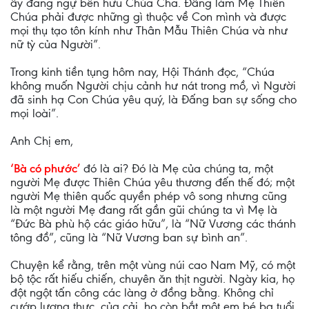
ấy đang ngự bên hữu Chúa Cha. Đấng làm Mẹ Thiên
Chúa phải được những gì thuộc về Con mình và được
mọi thụ tạo tôn kính như Thân Mẫu Thiên Chúa và như
nữ tỳ của Người”.
Trong kinh tiền tụng hôm nay, Hội Thánh đọc, “Chúa
không muốn Người chịu cảnh hư nát trong mồ, vì Người
đã sinh hạ Con Chúa yêu quý, là Ðấng ban sự sống cho
mọi loài”.
Anh Chị em,
‘Bà có phước’
đó là ai? Đó là Mẹ của chúng ta, một
người Mẹ được Thiên Chúa yêu thương đến thế đó; một
người Mẹ thiên quốc quyền phép vô song nhưng cũng
là một người Mẹ đang rất gần gũi chúng ta vì Mẹ là
“Đức Bà phù hộ các giáo hữu”, là “Nữ Vương các thánh
tông đồ”, cũng là “Nữ Vương ban sự bình an”.
Chuyện kể rằng, trên một vùng núi cao Nam Mỹ, có một
bộ tộc rất hiếu chiến, chuyên ăn thịt người. Ngày kia, họ
đột ngột tấn công các làng ở đồng bằng. Không chỉ
cướp lương thực, của cải, họ còn bắt một em bé ba tuổi