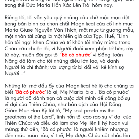
trọng thể Đức Maria Hồn Xác Lên Trời hôm nay.
Riêng tôi, tôi vẫn yêu quý những câu chữ mộc mạc dệt
trong bản bình ca chơn chất Magnificat của cố linh mục
Maria Giuse Nguyễn Văn Thích, một mục tử gương mẫu,
một nhân tài cũng là một hiền giả của Tgp. Huế, “Linh
hồn tôi ngợi khen Chúa và trí khôn tôi nhảy mừng trong
Chúa cứu chuộc tôi, vì Người đoái xem phận tớ hèn; rày
từ này, muôn đời gọi tôi
‘Bà có phước’
vì Đấng Toàn
Năng đã làm cho tôi những điều lớn lao, và danh
Người là chí thánh; và lượng từ bi đối với kẻ kính sợ
Người…”.
Những lời mở đầu ấy của Magnificat hé lộ cho chúng ta
biết
‘Bà có phước’
là ai, Mẹ Maria là ai. ‘Bà có phước’
là người đã dành trọn cả cuộc đời mình để công bố sự
vĩ đại của Thiên Chúa, như bản dịch của Hội Đồng
Giám Mục Hoa Kỳ lột tả, “My soul proclaims the
greatness of the Lord”, linh hồn tôi cao rao sự vĩ đại của
Thiên Chúa; và điều đó làm cho Mẹ liên lỉ hỷ hoan vui
mừng; thứ đến, ‘Bà có phước’ là người khiêm nhượng
đến mức hoàn hảo, vì thế, Mẹ được Chúa cất nhắc lên