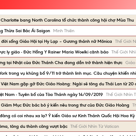
 Charlotte bang North Carolina tổ chức thành công hội chợ Mùa Thu
ng Thừa Sai Bác Ái Saigon
Minh Thiên
 đời sống Giáo Hội tại Hy Lạp – Gương thánh nữ Mônica
Thế Giới N
 vực ly giáo - Đức Hồng Y Rainer Maria Woelki cảnh báo
Thế Giới Nhì
ng tại Nhật của Đức Thánh Cha đang dần trở thành hiện thực
Giáo
ork trong vụ khủng bố 9/11 trở thành linh mục. Câu chuyện khiến nhi
i Việt Nam gặp gỡ Đức Giáo Hoàng: Ngài sẽ tông du Thái Lan từ 20 
iệt Nam - Tuyên bố của Tòa Thánh ngày 14/09/2019
Thế Giới Nhìn 
các Giám Mục Đức bác bỏ ý kiến nêu trong thư của Đức Giáo Hoàng
T
ên đàng có coi nhau xa lạ? Ý kiến Giáo sư Kinh Thánh Quốc Hội Hoa Kỳ
ôma, tông du thành công vượt bậc
Thế Giới Nhìn Từ Vatican