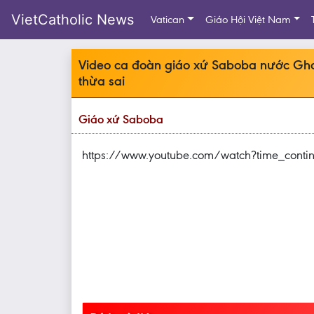
VietCatholic News
Vatican
Giáo Hội Việt Nam
Video ca đoàn giáo xứ Saboba nước Ghan
thừa sai
Giáo xứ Saboba
https://www.youtube.com/watch?time_cont