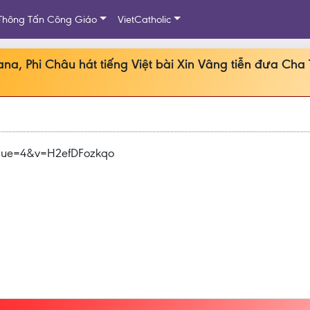
Thông Tấn Công Giáo
VietCatholic
a, Phi Châu hát tiếng Việt bài Xin Vâng tiễn đưa Cha
inue=4&v=H2efDFozkqo