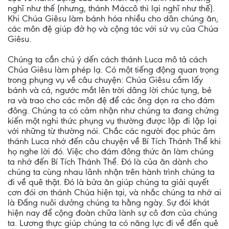
nghĩ như thế (nhưng, thánh Máccô thì lại nghĩ như thế).
Khi Chúa Giêsu làm bánh hóa nhiều cho dân chúng ăn,
các môn đệ giúp đở họ và cộng tác với sứ vụ của Chúa
Giêsu.
Chúng ta cần chú ý dến cách thánh Luca mô tả cách
Chúa Giêsu làm phép lạ. Có một tiếng động quan trọng
trong phụng vụ về câu chuyện: Chúa Giêsu cầm lấy
bánh và cá, ngước mắt lên trời dâng lời chúc tụng, bẻ
ra và trao cho các môn đệ để các ông dọn ra cho đám
đông. Chúng ta có cảm nhận như chúng ta đang chứng
kiến một nghi thức phụng vụ thường được lập đi lập lại
với những từ thường nói. Chắc các người đọc phúc âm
thánh Luca nhớ đến câu chuyện về Bí Tích Thánh Thể khi
họ nghe lời đó. Việc cho đám đông thức ăn làm chúng
ta nhớ đến Bí Tích Thánh Thể. Đó là của ăn dành cho
chúng ta cùng nhau lãnh nhận trên hành trình chúng ta
đi về quê thật. Đó là bửa ăn giúp chúng ta giải quyết
cơn đói ơn thánh Chúa hiện tại, và nhắc chúng ta nhớ ai
là Đấng nuôi dưởng chúng ta hằng ngày. Sự đói khát
hiện nay để cộng đoàn chữa lành sự cô đơn của chúng
ta. Lương thực giúp chúng ta có năng lực đi về đến quê