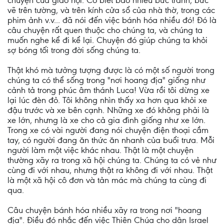
chuyện của giáo hội. Có biết bao nhiêu bức tranh, bức
vẽ trên tường, và trên kính cửa sổ của nhà thờ, trong các
phim ảnh v.v... đã nói đến việc bánh hóa nhiều đó! Đó là
câu chuyện rất quen thuộc cho chúng ta, và chúng ta
muốn nghe kể đi kể lại. Chuyện đó giúp chúng ta khỏi
sợ bóng tối trong đời sống chúng ta.
Thật khó mà tưởng tượng được là có một số người trong
chúng ta có thể sống trong "nơi hoang địa" giống như
cảnh tả trong phúc âm thánh Luca! Vừa rồi tôi dừng xe
lại lúc đèn đỏ. Tôi không nhìn thấy xa hơn qua khỏi xe
đậu trước và xe bên cạnh. Những xe đó không phải là
xe lớn, nhưng là xe cho cả gia đình giống như xe lớn.
Trong xe có vài người đang nói chuyện điện thoại cầm
tay, có người đang ăn thức ăn nhanh của buổi trưa. Mỗi
người làm một việc khác nhau. Thật là một chuyện
thường xãy ra trong xã hội chúng ta. Chúng ta có vẻ như
cùng đi với nhau, nhưng thật ra không đi với nhau. Thật
là một xã hội cô đơn và tản mác mà chúng ta cùng đi
qua.
Câu chuyện bánh hóa nhiều xãy ra trong nơi "hoang
địa". Điều đó nhắc đến việc Thiên Chúa cho dân Israel