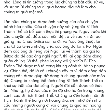
nhà. Lòng trí tin tưởng trong lúc chúng ta bắt đầu sứ vụ,
và sự an ủi chúng ta đi qua hoang địa đã làm cho
chúng ta quá mệt mỏi.
Lần nữa, chúng ta được ảnh hưởng của câu chuyện
bánh hóa nhiều. Câu chuyện này với ý nghĩa Bí Tích
Thánh Thể có bối cảnh thực thi phụng vụ. Ngay trước khi
câu chuyện bắt đầu, các môn đệ trở về sau khi đi rao
giảng mà Chúa Giêsu sai họ đi, và "các ông thuật lại
cho Chúa Giêsu những việc các ông đã làm. Rồi Ngài
đem các ông đi riêng với Ngài lui về thành kia gọi là
Bétxaiđa để các ông nghỉ ngơi", thì lại gặp đám đông
quần chúng. Vì thế, phép lạ này với ý nghĩa Bí Tích
Thánh Thể được mô tả trong khung cảnh thi hành phụng
vụ. Chính thế, đó là câu chuyện xãy ra vì đám đông đân
chúng cần dược giúp đở đang ở chung quanh các môn
đệ. Chúng ta không thể tách riêng Bí Tích Thánh Thể ra
khỏi sự thật của đời sống. Người đói cần được có thức
ăn. Nhưng, họ được các môn đệ cho họ ăn trong khung
cảnh của Bí Tích Thánh Thể. Chúng ta đến lãnh nhận Bí
Tích Thánh Thể trong nơi hoang địa, nên nhớ đến nhu
cầu những người cùng đi với chúng ta qua nơi hoang