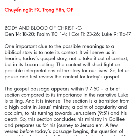
Chuyển ngữ: FX. Trọng Yên, OP
BODY AND BLOOD OF CHRIST -C-
Gen 14: 18-20; Psalm 110: 1-4; I Cor 11: 23-26; Luke 9: 11b-17
One important clue to the possible meanings to a
biblical story is to note its context. It will serve us in
hearing today’s gospel story, not to take it out of context,
but in its Lucan setting. The context will shed light on
possible interpretations of the story for our lives. So, let us
pause and first review the context for today’s gospel.
The gospel passage appears within 9:7-50 – a brief
section compared to its importance in the narrative Luke
is telling. And it is intense. The section is a transition from
a high point in Jesus’ ministry, a point of popularity and
acclaim, to his turning towards Jerusalem (9:51) and his
death. So, this section concludes his ministry in Galilee
and prepares us for his journey to Jerusalem. A few
verses before today’s passage begins, the question of