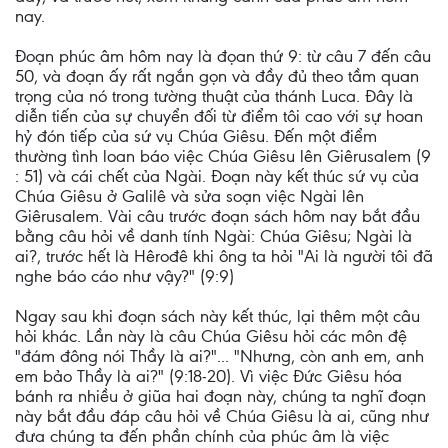
nay.
Đoạn phúc âm hôm nay là đọan thứ 9: từ câu 7 đến câu
50, và đoạn ấy rất ngắn gọn và đầy đủ theo tầm quan
trọng của nó trong tường thuật của thánh Luca. Đây là
diễn tiến của sự chuyển đối từ điểm tôi cao với sự hoan
hỷ đón tiếp của sứ vụ Chúa Giêsu. Đến một điểm
thường tình loan báo việc Chúa Giêsu lên Giêrusalem (9
: 51) và cái chết của Ngài. Đoạn này kết thúc sứ vụ của
Chúa Giêsu ở Galilê và sửa soạn việc Ngài lên
Giêrusalem. Vài câu trước đoạn sách hôm nay bắt đầu
bằng câu hỏi về danh tính Ngài: Chúa Giêsu; Ngài là
ai?, trước hết là Hêrođê khi ông ta hỏi "Ai là người tôi đã
nghe báo cáo như vậy?" (9:9)
Ngay sau khi đoạn sách này kết thúc, lại thêm một câu
hỏi khác. Lần này là câu Chúa Giêsu hỏi các môn đệ
"đám đông nói Thầy là ai?"... "Nhưng, còn anh em, anh
em bảo Thầy là ai?" (9:18-20). Vì việc Đức Giêsu hóa
bánh ra nhiều ở giũa hai đoạn này, chúng ta nghĩ đoạn
này bắt đầu đáp câu hỏi về Chúa Giêsu là ai, cũng như
đưa chúng ta đến phần chính của phúc âm là việc