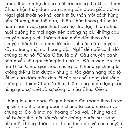
lương thực khi họ đi qua một nơi hoang địa khác. Thiên
Chúa nhận thấy đám dân chúng cần được giúp đở và
Ngài giải thoát họ khỏi cảnh thiếu thốn một cách hùng
hồn. Nhưng, hơn thế nữa, Thiên Chúa không để họ tự
hoàn thành việc giải thoát của họ. Trái lại, Thiên Chúa
nuôi dưởng họ mỗi ngày trên đường họ đi. Những câu
chuyện trong Kinh Thánh được nhắc đến theo câu
chuyện thánh Luca miêu tả bối cảnh của câu chuyện
xãy ra trong một nơi hoang địa. Nghĩ đến bối cảnh đó,
chúng ta tự hỏi "Chúa Giêsu là ai?" Câu chuyện bánh
hóa nhiều kêu gọi chúng ta tự trả lời: Đó là việc lớn lao
mà Thiên Chúa giải thoát chúng ta. Những gì chúng ta
không thể tự làm được - như giải tỏa gánh nặng của tội
lỗi và của đám mây đen tối của sự chết trong đời sống
chúng ta. Thiên Chúa đã thực hiện trong hành động oai
hùng qua sự chết và sự sống lại của Chúa Giêsu.
Chúng ta cùng nhau đi qua hoang địa mang theo tin và
thị kiến mà ít ai xung quanh chúng ta cùng chia sẻ với
chúng ta. Đó là một nơi hoang đĩ xa vời. Chúng ta có
thể buông thả, nếu tất cả thúc chúng ta trên sự tưởng
nhớ một chặng đường dài trong tôn giáo về câu chuyện