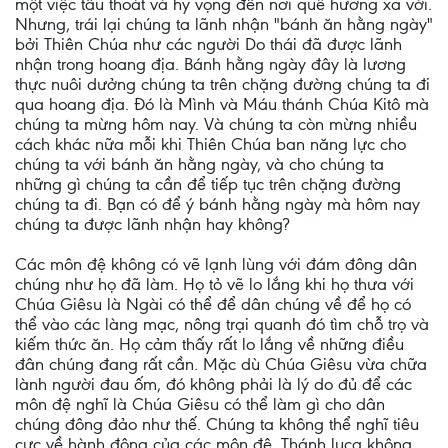
một việc tẩu thoát và hy vọng đến nơi quê hương xa vời.
Nhưng, trái lại chúng ta lãnh nhận "bánh ăn hằng ngày"
bởi Thiên Chúa như các người Do thái đã được lãnh
nhận trong hoang địa. Bánh hằng ngày đây là lương
thực nuôi dưởng chúng ta trên chặng đường chúng ta đi
qua hoang địa. Đó là Mình và Máu thánh Chúa Kitô mà
chúng ta mừng hôm nay. Và chúng ta còn mừng nhiều
cách khác nữa mỗi khi Thiên Chúa ban năng lực cho
chúng ta với bánh ăn hằng ngày, và cho chúng ta
những gì chúng ta cần để tiếp tục trên chặng đường
chúng ta đi. Bạn có để ý bánh hằng ngày mà hôm nay
chúng ta được lãnh nhận hay không?
Các môn đệ không có vẽ lạnh lùng với đám đông dân
chúng như họ đã làm. Họ tỏ vẽ lo lắng khi họ thưa với
Chúa Giêsu là Ngài có thể để dân chúng về để họ có
thể vào các làng mạc, nông trại quanh đó tìm chỗ trọ và
kiếm thức ăn. Họ cảm thấy rất lo lắng về những điều
đân chúng đang rất cần. Mặc dù Chúa Giêsu vừa chữa
lành người đau ốm, đó không phải là lý do đủ để các
môn đệ nghĩ là Chúa Giêsu có thể làm gì cho dân
chúng đông đảo như thế. Chúng ta không thể nghĩ tiêu
cực về hành động của các môn đệ. Thánh luca không