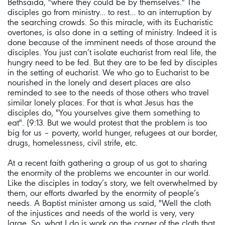
Bethsaida, "where they could be by themselves." The
disciples go from ministry... to rest... to an interruption by
the searching crowds. So this miracle, with its Eucharistic
overtones, is also done in a setting of ministry. Indeed it is
done because of the imminent needs of those around the
disciples. You just can’t isolate eucharist from real life, the
hungry need to be fed. But they are to be fed by disciples
in the setting of eucharist. We who go to Eucharist to be
nourished in the lonely and desert places are also
reminded to see to the needs of those others who travel
similar lonely places. For that is what Jesus has the
disciples do, "You yourselves give them something to
eat". (9:13. But we would protest that the problem is too
big for us – poverty, world hunger, refugees at our border,
drugs, homelessness, civil strife, etc.
At a recent faith gathering a group of us got to sharing
the enormity of the problems we encounter in our world.
Like the disciples in today’s story, we felt overwhelmed by
them, our efforts dwarfed by the enormity of people’s
needs. A Baptist minister among us said, "Well the cloth
of the injustices and needs of the world is very, very
large. So, what I do is work on the corner of the cloth that