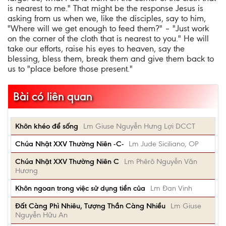
is nearest to me." That might be the response Jesus is
asking from us when we, like the disciples, say to him,
"Where will we get enough to feed them?" – "Just work
on the corner of the cloth that is nearest to you." He will
take our efforts, raise his eyes to heaven, say the
blessing, bless them, break them and give them back to
us to "place before those present."
Bài có liên quan
Khôn khéo để sống
Lm Giuse Nguyễn Hưng Lợi DCCT
Chúa Nhật XXV Thường Niên -C-
Lm Jude Siciliano, OP
Chúa Nhật XXV Thường Niên C
Lm Phêrô Nguyễn Văn
Hương
Khôn ngoan trong việc sử dụng tiền của
Lm Đan Vinh
Đất Càng Phì Nhiêu, Tượng Thần Càng Nhiều
Lm Giuse
Nguyễn Hữu An