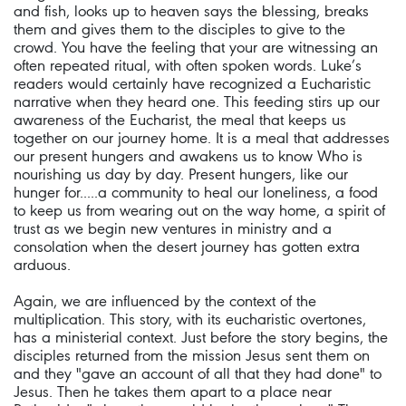
and fish, looks up to heaven says the blessing, breaks
them and gives them to the disciples to give to the
crowd. You have the feeling that your are witnessing an
often repeated ritual, with often spoken words. Luke’s
readers would certainly have recognized a Eucharistic
narrative when they heard one. This feeding stirs up our
awareness of the Eucharist, the meal that keeps us
together on our journey home. It is a meal that addresses
our present hungers and awakens us to know Who is
nourishing us day by day. Present hungers, like our
hunger for.....a community to heal our loneliness, a food
to keep us from wearing out on the way home, a spirit of
trust as we begin new ventures in ministry and a
consolation when the desert journey has gotten extra
arduous.
Again, we are influenced by the context of the
multiplication. This story, with its eucharistic overtones,
has a ministerial context. Just before the story begins, the
disciples returned from the mission Jesus sent them on
and they "gave an account of all that they had done" to
Jesus. Then he takes them apart to a place near