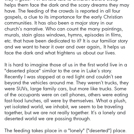
helps them face the dark and the scary dreams they may
have. The feeding of the crowds is reported in all four
gospels, a clue to its importance for the early Christian
communities. It has also been a major story in our
church’s narrative. Who can count the many paintings,
murals, stain glass windows, hymns, episodes in films,
etc. that have been dedicated to it? It is our familiar story
and we want to hear it over and over again,. It helps us
face the dark and what frightens us about our lives.
It is hard to imagine those of us in the first world live in a
"deserted place" similar to the one in Luke’s story.
Recently I was stopped at a red light and couldn’t see
beyond the vehicles around me. They weren’t trucks, they
were SUVs, large family cars, but more like trucks. Some
of the occupants were on cell phones, others were eating
fast-food lunches, all were by themselves. What a plush,
yet isolated world, we inhabit, we seem to be traveling
together, but we are not really together. It’s a lonely and
deserted world we are passing through.
The feeding takes place in a "lonely" ("deserted") place.