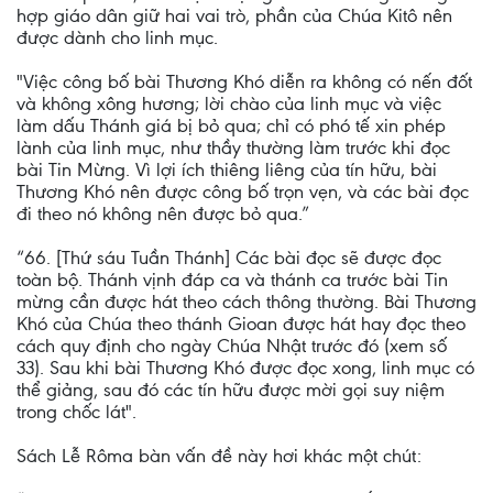
hợp giáo dân giữ hai vai trò, phần của Chúa Kitô nên
được dành cho linh mục.
"Việc công bố bài Thương Khó diễn ra không có nến đốt
và không xông hương; lời chào của linh mục và việc
làm dấu Thánh giá bị bỏ qua; chỉ có phó tế xin phép
lành của linh mục, như thầy thường làm trước khi đọc
bài Tin Mừng. Vì lợi ích thiêng liêng của tín hữu, bài
Thương Khó nên được công bố trọn vẹn, và các bài đọc
đi theo nó không nên được bỏ qua.”
“66. [Thứ sáu Tuần Thánh] Các bài đọc sẽ được đọc
toàn bộ. Thánh vịnh đáp ca và thánh ca trước bài Tin
mừng cần được hát theo cách thông thường. Bài Thương
Khó của Chúa theo thánh Gioan được hát hay đọc theo
cách quy định cho ngày Chúa Nhật trước đó (xem số
33). Sau khi bài Thương Khó được đọc xong, linh mục có
thể giảng, sau đó các tín hữu được mời gọi suy niệm
trong chốc lát".
Sách Lễ Rôma bàn vấn đề này hơi khác một chút: