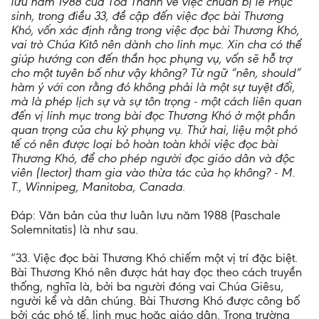
lưu năm 1988 của Tòa Thánh về việc chuẩn bị lễ Phục
sinh, trong điều 33, đề cập đến việc đọc bài Thương
Khó, vốn xác định rằng trong việc đọc bài Thương Khó,
vai trò Chúa Kitô nên dành cho linh mục. Xin cha có thể
giúp hướng con đến thần học phụng vụ, vốn sẽ hỗ trợ
cho một tuyên bố như vậy không? Từ ngữ “nên, should”
hàm ý với con rằng đó không phải là một sự tuyệt đối,
mà là phép lịch sự và sự tôn trọng - một cách liên quan
đến vị linh mục trong bài đọc Thương Khó ở một phần
quan trọng của chu kỳ phụng vụ. Thứ hai, liệu một phó
tế có nên được loại bỏ hoàn toàn khỏi việc đọc bài
Thương Khó, để cho phép người đọc giáo dân và độc
viên (lector) tham gia vào thừa tác của họ không? - M.
T., Winnipeg, Manitoba, Canada.
Đáp: Văn bản của thư luân lưu năm 1988 (Paschale
Solemnitatis) là như sau.
“33. Việc đọc bài Thương Khó chiếm một vị trí đặc biệt.
Bài Thương Khó nên được hát hay đọc theo cách truyền
thống, nghĩa là, bởi ba người đóng vai Chúa Giêsu,
người kể và dân chúng. Bài Thương Khó được công bố
bởi các phó tế, linh mục hoặc giáo dân. Trong trường