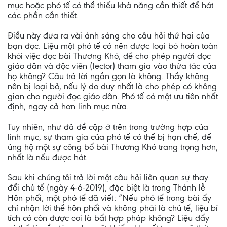
mục hoặc phó tế có thể thiếu khả năng cần thiết để hát
các phần cần thiết.
Điều này đưa ra vài ánh sáng cho câu hỏi thứ hai của
bạn đọc. Liệu một phó tế có nên được loại bỏ hoàn toàn
khỏi việc đọc bài Thương Khó, để cho phép người đọc
giáo dân và độc viên (lector) tham gia vào thừa tác của
họ không? Câu trả lời ngắn gọn là không. Thầy không
nên bị loại bỏ, nếu lý do duy nhất là cho phép có không
gian cho người đọc giáo dân. Phó tế có một ưu tiên nhất
định, ngay cả hơn linh mục nữa.
Tuy nhiên, như đã đề cập ở trên trong trường hợp của
linh mục, sự tham gia của phó tế có thể bị hạn chế, để
ủng hộ một sự công bố bài Thương Khó trang trọng hơn,
nhất là nếu được hát.
Sau khi chúng tôi trả lời một câu hỏi liên quan sự thay
đổi chủ tế (ngày 4-6-2019), đặc biệt là trong Thánh lễ
Hôn phối, một phó tế đã viết: “Nếu phó tế trong bài ấy
chỉ nhận lời thề hôn phối và không phải là chủ tế, liệu bí
tích có còn được coi là bất hợp pháp không? Liệu đấy