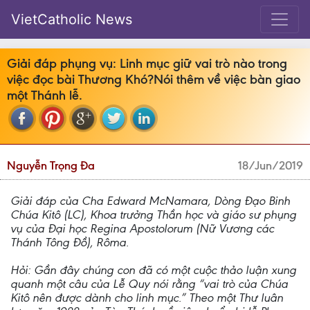
VietCatholic News
Giải đáp phụng vụ: Linh mục giữ vai trò nào trong
việc đọc bài Thương Khó?Nói thêm về việc bàn giao
một Thánh lễ.
Nguyễn Trọng Đa
18/Jun/2019
Giải đáp của Cha Edward McNamara, Dòng Đạo Binh
Chúa Kitô (LC), Khoa trưởng Thần học và giáo sư phụng
vụ của Đại học Regina Apostolorum (Nữ Vương các
Thánh Tông Đồ), Rôma.
Hỏi: Gần đây chúng con đã có một cuộc thảo luận xung
quanh một câu của Lễ Quy nói rằng “vai trò của Chúa
Kitô nên được dành cho linh mục.” Theo một Thư luân