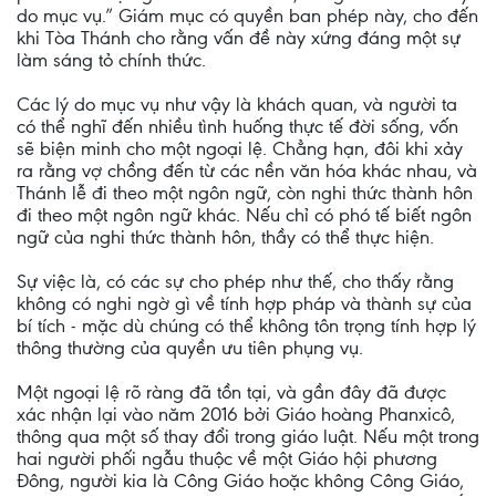
do mục vụ.” Giám mục có quyền ban phép này, cho đến
khi Tòa Thánh cho rằng vấn đề này xứng đáng một sự
làm sáng tỏ chính thức.
Các lý do mục vụ như vậy là khách quan, và người ta
có thể nghĩ đến nhiều tình huống thực tế đời sống, vốn
sẽ biện minh cho một ngoại lệ. Chẳng hạn, đôi khi xảy
ra rằng vợ chồng đến từ các nền văn hóa khác nhau, và
Thánh lễ đi theo một ngôn ngữ, còn nghi thức thành hôn
đi theo một ngôn ngữ khác. Nếu chỉ có phó tế biết ngôn
ngữ của nghi thức thành hôn, thầy có thể thực hiện.
Sự việc là, có các sự cho phép như thế, cho thấy rằng
không có nghi ngờ gì về tính hợp pháp và thành sự của
bí tích - mặc dù chúng có thể không tôn trọng tính hợp lý
thông thường của quyền ưu tiên phụng vụ.
Một ngoại lệ rõ ràng đã tồn tại, và gần đây đã được
xác nhận lại vào năm 2016 bởi Giáo hoàng Phanxicô,
thông qua một số thay đổi trong giáo luật. Nếu một trong
hai người phối ngẫu thuộc về một Giáo hội phương
Đông, người kia là Công Giáo hoặc không Công Giáo,