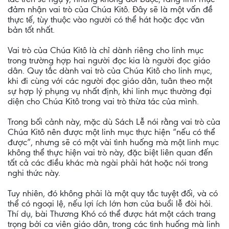
đảm nhận vai trò của Chúa Kitô. Đây sẽ là một vấn đề
thực tế, tùy thuộc vào người có thể hát hoặc đọc văn
bản tốt nhất.
Vai trò của Chúa Kitô là chỉ dành riêng cho linh mục
trong trường hợp hai người đọc kia là người đọc giáo
dân. Quy tắc dành vai trò của Chúa Kitô cho linh mục,
khi đi cùng với các người đọc giáo dân, tuân theo một
sự hợp lý phụng vụ nhất định, khi linh mục thường đại
diện cho Chúa Kitô trong vai trò thừa tác của mình.
Trong bối cảnh này, mặc dù Sách Lễ nói rằng vai trò của
Chúa Kitô nên được một linh mục thực hiện “nếu có thể
được”, nhưng sẽ có một vài tình huống mà một linh mục
không thể thực hiện vai trò này, đặc biệt liên quan đến
tất cả các điều khác mà ngài phải hát hoặc nói trong
nghi thức này.
Tuy nhiên, đó không phải là một quy tắc tuyệt đối, và có
thể có ngoại lệ, nếu lợi ích lớn hơn của buổi lễ đòi hỏi.
Thí dụ, bài Thương Khó có thể được hát một cách trang
trọng bởi ca viên giáo dân, trong các tình huống mà linh