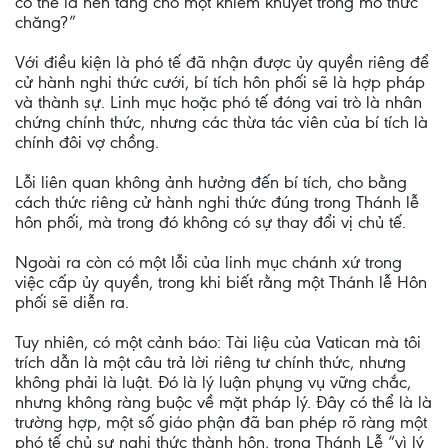
có thể là nền tảng cho một khiếm khuyết trong mô thức
chăng?”
Với điều kiện là phó tế đã nhận được ủy quyền riêng để
cử hành nghi thức cưới, bí tích hôn phối sẽ là hợp pháp
và thành sự. Linh mục hoặc phó tế đóng vai trò là nhân
chứng chính thức, nhưng các thừa tác viên của bí tích là
chính đôi vợ chồng.
Lỗi liên quan không ảnh hưởng đến bí tích, cho bằng
cách thức riêng cử hành nghi thức đúng trong Thánh lễ
hôn phối, mà trong đó không có sự thay đổi vị chủ tế.
Ngoài ra còn có một lỗi của linh mục chánh xứ trong
việc cấp ủy quyền, trong khi biết rằng một Thánh lễ Hôn
phối sẽ diễn ra.
Tuy nhiên, có một cảnh báo: Tài liệu của Vatican mà tôi
trích dẫn là một câu trả lời riêng tư chính thức, nhưng
không phải là luật. Đó là lý luận phụng vụ vững chắc,
nhưng không ràng buộc về mặt pháp lý. Đây có thể là là
trường hợp, một số giáo phận đã ban phép rõ ràng một
phó tế chủ sự nghi thức thành hôn, trong Thánh Lễ “vì lý