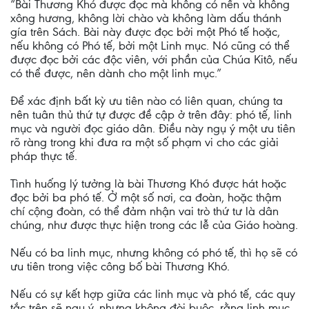
“Bài Thương Khó được đọc mà không có nến và không
xông hương, không lời chào và không làm dấu thánh
gía trên Sách. Bài này được đọc bởi một Phó tế hoặc,
nếu không có Phó tế, bởi một Linh mục. Nó cũng có thể
được đọc bởi các độc viên, với phần của Chúa Kitô, nếu
có thể được, nên dành cho một linh mục.”
Để xác định bất kỳ ưu tiên nào có liên quan, chúng ta
nên tuân thủ thứ tự được đề cập ở trên đây: phó tế, linh
mục và người đọc giáo dân. Điều này ngụ ý một ưu tiên
rõ ràng trong khi đưa ra một số phạm vi cho các giải
pháp thực tế.
Tình huống lý tưởng là bài Thương Khó được hát hoặc
đọc bởi ba phó tế. Ở một số nơi, ca đoàn, hoặc thậm
chí cộng đoàn, có thể đảm nhận vai trò thứ tư là dân
chúng, như được thực hiện trong các lễ của Giáo hoàng.
Nếu có ba linh mục, nhưng không có phó tế, thì họ sẽ có
ưu tiên trong việc công bố bài Thương Khó.
Nếu có sự kết hợp giữa các linh mục và phó tế, các quy
tắc trên sẽ ngụ ý, nhưng không đòi buộc, rằng linh mục