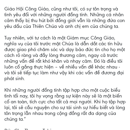
Giáo Hội Công Giáo, cũng như tôi, có sự tôn trọng và
tình yêu đối với những người đồng tính. Những cá nhân
cảm thấy bị thu hút bởi đồng giới vẫn là những đứa con
yêu dấu của Thiên Chúa và anh chị em của chúng ta.
Tuy nhiên, với tư cách là một Giám mục Công Giáo,
nghĩa vụ của tôi trước mặt Chúa là dẫn dắt các tín hữu
được giao phó chăm sóc và dạy bảo đức tin cho họ một
cách rõ ràng và đầy lòng thương cảm, ngay cả trước
những vấn đề rất khó khăn và nhạy cảm. Đó là điều tôi
luôn cố gắng thực hiện – về nhiều vấn đề khác nhau -
và tôi sẽ tiếp tục làm như vậy khi các vấn đề đương đại
phát sinh.
Khi những người đồng tính tập hợp cho một cuộc biểu
tình tối nay, tôi hy vọng rằng sự kiện này sẽ là một biến
cố an toàn, tích cực cho tất cả mọi người. Khi họ tập hợp
lại, tôi sẽ cầu nguyện cho sự tái sinh sự hiểu biết và lòng
tôn trọng lẫn nhau trong cộng đồng rất đa dạng của
chúng ta.”