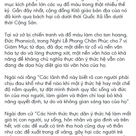
mục kích phần lớn các vụ đổ máu trong thật nhiều thế
kỷ. Gần đây nhất, cộng đồng Kitô giáo bản địa của nó
đã kinh qua bách hại cả dưới thời Quốc Xã lẫn dưới
thời Cộng Sản.
Tại xứ sở bị chiến tranh và đổ máu làm cho tan hoang,
Đức Phanxicô, trong Nghi Lễ Phong Chân Phúc cho 7 vị
Giám Mục tử đạo, đã đọc một diễn từ cổ vũ nền văn
hóa tự do và lòng thương xót, một nền văn hóa có khả
năng đề kháng chủ nghĩa thực dân ý thức hệ vẫn còn
đang đe dọa hủy diệt gia tài văn hóa của họ.
Ngài nói rằng “Các lãnh thổ này biết rõ con người phải
chịu đau khổ như thế nào khi một ý thức hệ hay một chế
độ nắm quyền, tự đặt mình thành quy tắc sống và đức
tin của mọi người, làm giảm và thậm chí loại bỏ khả
năng quyết định, tự do và không gian sáng tạo của họ”.
Ngài đơn cử “Các hình thức thực dân ý thức hệ làm mất
giá trị con người, sự sống, hôn nhân và gia đình và trên
hết, với các đề xuất có tính tha hoá cũng duy vô thần
như các đề xuất trong dĩ vãng, gây hại các người trẻ