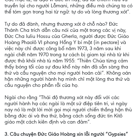
truyền lại cho người Lỗmani, những điều mà chúng ta có
thể tóm gọn trong hai từ ngữ: tự do và lòng thương xót”.
Tự do đã đành, nhưng thương xót ở chỗ nào? Đức
Thánh Cha trích dẫn câu nói của một trong các vị này,
Đức Cha Iuliu Hossu của Gherla, người được Đức Giáo
Hoàng Phaolô VI phong Hồng Y bí mật (in pectore) và
việc này chỉ được công bố năm 1973, 3 năm sau khi
ngài chết năm 1970 trong tư cách bị giam tại nhà từ khi
được thả khỏi nhà tù năm 1955: “Thiên Chúa từng cảm
thấy bóng tối của sự đau khổ này nên đã sẵn sàng tha
thứ và cầu nguyện cho mọi người hoán cải”. Không oán
hận những người hành hạ mình chỉ một lòng tha thứ và
cầu nguyện cho phần rỗi của họ.
Ngài cho rằng “Thái độ thương xót này đối với các
người hành hạ các ngài là một sứ điệp tiên tri, vì ngày
nay nó là một lời mời gọi mọi người chiến thắng hận thù
bằng đức ái và tha thứ, bằng cách sống đức tin Kitô
giáo một cách kiên định và can đảm”.
3. Câu chuyện Đức Giáo Hoàng xin lỗi người “Gypsies”