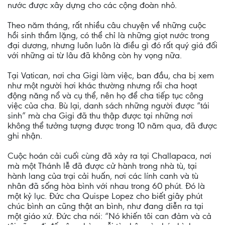
nước được xây dựng cho các cộng đoàn nhỏ.
Theo năm tháng, rất nhiều câu chuyện về những cuộc
hồi sinh thầm lặng, có thể chỉ là những giọt nước trong
đại dương, nhưng luôn luôn là điều gì đó rất quý giá đối
với những ai từ lâu đã không còn hy vọng nữa.
Tại Vatican, nơi cha Gigi làm việc, ban đầu, cha bị xem
như một người hơi khác thường nhưng rồi cha hoạt
động năng nổ và cụ thể, nên họ để cha tiếp tục công
việc của cha. Bù lại, danh sách những người được “tái
sinh” mà cha Gigi đã thu thập được tại những nơi
không thể tưởng tượng được trong 10 năm qua, đã được
ghi nhận.
Cuộc hoán cải cuối cùng đã xảy ra tại Challapaca, nơi
mà một Thánh lễ đã được cử hành trong nhà tù, tại
hành lang của trại cải huấn, nơi các lính canh và tù
nhân đã sống hòa bình với nhau trong 60 phút. Ðó là
một kỷ lục. Ðức cha Quispe Lopez cho biết giây phút
chúc bình an cũng thật an bình, như đang diễn ra tại
một giáo xứ. Ðức cha nói: “Nó khiến tôi can đảm và cả