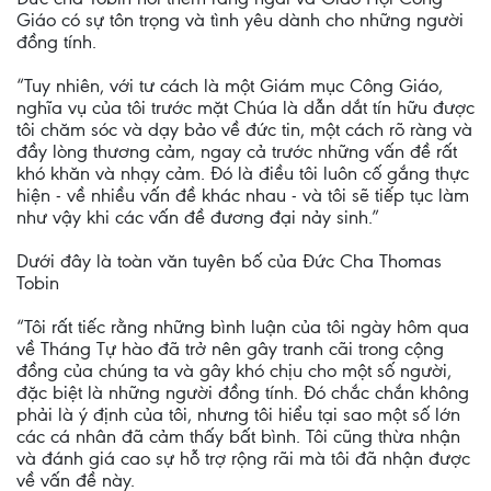
Giáo có sự tôn trọng và tình yêu dành cho những người
đồng tính.
“Tuy nhiên, với tư cách là một Giám mục Công Giáo,
nghĩa vụ của tôi trước mặt Chúa là dẫn dắt tín hữu được
tôi chăm sóc và dạy bảo về đức tin, một cách rõ ràng và
đầy lòng thương cảm, ngay cả trước những vấn đề rất
khó khăn và nhạy cảm. Đó là điều tôi luôn cố gắng thực
hiện - về nhiều vấn đề khác nhau - và tôi sẽ tiếp tục làm
như vậy khi các vấn đề đương đại nảy sinh.”
Dưới đây là toàn văn tuyên bố của Đức Cha Thomas
Tobin
“Tôi rất tiếc rằng những bình luận của tôi ngày hôm qua
về Tháng Tự hào đã trở nên gây tranh cãi trong cộng
đồng của chúng ta và gây khó chịu cho một số người,
đặc biệt là những người đồng tính. Đó chắc chắn không
phải là ý định của tôi, nhưng tôi hiểu tại sao một số lớn
các cá nhân đã cảm thấy bất bình. Tôi cũng thừa nhận
và đánh giá cao sự hỗ trợ rộng rãi mà tôi đã nhận được
về vấn đề này.