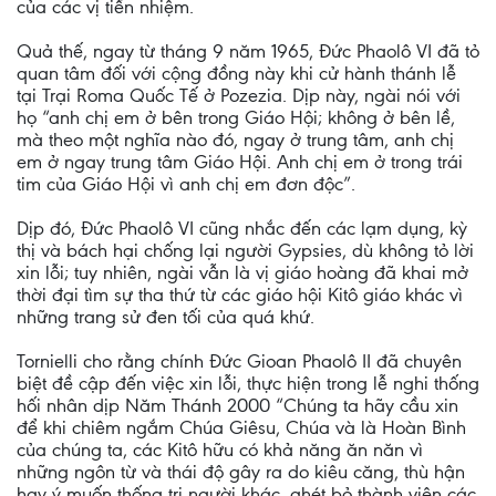
của các vị tiền nhiệm.
Quả thế, ngay từ tháng 9 năm 1965, Đức Phaolô VI đã tỏ
quan tâm đối với cộng đồng này khi cử hành thánh lễ
tại Trại Roma Quốc Tế ở Pozezia. Dịp này, ngài nói với
họ “anh chị em ở bên trong Giáo Hội; không ở bên lề,
mà theo một nghĩa nào đó, ngay ở trung tâm, anh chị
em ở ngay trung tâm Giáo Hội. Anh chị em ở trong trái
tim của Giáo Hội vì anh chị em đơn độc”.
Dịp đó, Đức Phaolô VI cũng nhắc đến các lạm dụng, kỳ
thị và bách hại chống lại người Gypsies, dù không tỏ lời
xin lỗi; tuy nhiên, ngài vẫn là vị giáo hoàng đã khai mở
thời đại tìm sự tha thứ từ các giáo hội Kitô giáo khác vì
những trang sử đen tối của quá khứ.
Tornielli cho rằng chính Đức Gioan Phaolô II đã chuyên
biệt đề cập đến việc xin lỗi, thực hiện trong lễ nghi thống
hối nhân dịp Năm Thánh 2000 “Chúng ta hãy cầu xin
để khi chiêm ngắm Chúa Giêsu, Chúa và là Hoàn Bình
của chúng ta, các Kitô hữu có khả năng ăn năn vì
những ngôn từ và thái độ gây ra do kiêu căng, thù hận
hay ý muốn thống trị người khác, ghét bỏ thành viên các