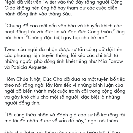
Ngài đã viết trên Twitter vào thứ Bảy rằng người Công
Giáo không nên ủng hộ hay tham dự các cuộc diễn
hành đồng tính vào tháng Sáu.
“Chúng đề cao một nền văn hóa và khuyến khích các
hoạt động trái với đức tin và đạo đức Công Giáo,” ông
nói thêm. “Chúng đặc biệt gây hại cho trẻ em.”
Tweet của ngài đã nhận được sự tấn công dữ dội trên
các phương tiện truyền thông, lôi kéo các chỉ trích từ
những người phò đồng tính khét tiếng như Mia Farrow
và Patricia Arquette.
Hôm Chúa Nhật, Đức Cha đã đưa ra một tuyên bố tiếp
theo nói rằng ngài lấy làm tiếc vì những bình luận của
ngài đã biến thành một cuộc tranh cãi trong cộng đồng
và gây khó chịu cho một số người, đặc biệt là những
người đồng tính.
“Tôi cũng thừa nhận và đánh giá cao sự hỗ trợ rộng rãi
mà tôi đã nhận được về vấn đề này,” ngài nói thêm.
Đức cha Tobin nói thêm rằng ngài và Giáo Hội Công