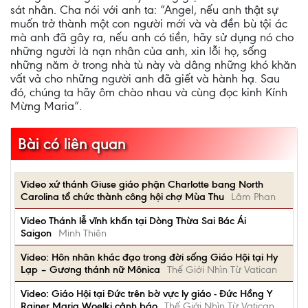
sát nhân. Cha nói với anh ta: “Angel, nếu anh thật sự
muốn trở thành một con người mới và và đền bù tội ác
mà anh đã gây ra, nếu anh có tiền, hãy sử dụng nó cho
những người là nạn nhân của anh, xin lỗi họ, sống
những năm ở trong nhà tù này và dâng những khó khăn
vất vả cho những người anh đã giết và hành hạ. Sau
đó, chúng ta hãy ôm chào nhau và cùng đọc kinh Kính
Mừng Maria”.
Bài có liên quan
Video xứ thánh Giuse giáo phận Charlotte bang North
Carolina tổ chức thành công hội chợ Mùa Thu
Lâm Phan
Video Thánh lễ vĩnh khấn tại Dòng Thừa Sai Bác Ái
Saigon
Minh Thiên
Video: Hôn nhân khác đạo trong đời sống Giáo Hội tại Hy
Lạp – Gương thánh nữ Mônica
Thế Giới Nhìn Từ Vatican
Video: Giáo Hội tại Đức trên bờ vực ly giáo - Đức Hồng Y
Rainer Maria Woelki cảnh báo
Thế Giới Nhìn Từ Vatican