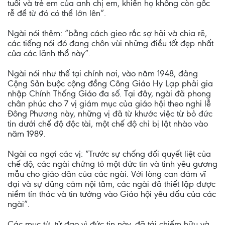
tuổi và trẻ em của anh chị em, khiến họ không còn gốc
rễ để từ đó có thể lớn lên”.
Ngài nói thêm: “bằng cách gieo rắc sợ hãi và chia rẽ,
các tiếng nói đó đang chôn vùi những điều tốt đẹp nhất
của các lãnh thổ này”.
Ngài nói như thế tại chính nơi, vào năm 1948, đảng
Cộng Sản buộc cộng đồng Công Giáo Hy Lạp phải gia
nhập Chính Thống Giáo đa số. Tại đây, ngài đã phong
chân phúc cho 7 vị giám mục của giáo hội theo nghi lễ
Đông Phương này, những vị đã từ khước việc từ bỏ đức
tin dưới chế độ độc tài, một chế độ chỉ bị lật nhào vào
năm 1989.
Ngài ca ngợi các vị: “Trước sự chống đối quyết liệt của
chế độ, các ngài chứng tỏ một đức tin và tình yêu gương
mẫu cho giáo dân của các ngài. Với lòng can đảm vĩ
đại và sự dũng cảm nội tâm, các ngài đã thiết lập được
niềm tín thác và tin tưởng vào Giáo hội yêu dấu của các
ngài”.
Các mục tử, tử đạo vì đức tin này, đã tái chiếm hữu và