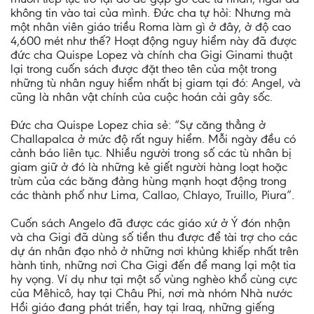
không tin vào tai của mình. Ðức cha tự hỏi: Nhưng mà
một nhân viên giáo triều Roma làm gì ở đây, ở độ cao
4,600 mét như thế? Hoạt động nguy hiểm này đã được
đức cha Quispe Lopez và chính cha Gigi Ginami thuật
lại trong cuốn sách được đặt theo tên của một trong
những tù nhân nguy hiểm nhất bị giam tại đó: Angel, và
cũng là nhân vật chính của cuộc hoán cải gây sốc.
Ðức cha Quispe Lopez chia sẻ: “Sự căng thẳng ở
Challapalca ở mức độ rất nguy hiểm. Mỗi ngày đều có
cảnh báo liên tục. Nhiều người trong số các tù nhân bị
giam giữ ở đó là những kẻ giết người hàng loạt hoặc
trùm của các băng đảng hùng mạnh hoạt động trong
các thành phố như Lima, Callao, Chlayo, Truillo, Piura”.
Cuốn sách Angelo đã được các giáo xứ ở Ý đón nhận
và cha Gigi đã dùng số tiền thu được để tài trợ cho các
dự án nhân đạo nhỏ ở những nơi khủng khiếp nhất trên
hành tinh, những nơi Cha Gigi đến để mang lại một tia
hy vọng. Ví dụ như tại một số vùng nghèo khổ cùng cực
của Mêhicô, hay tại Châu Phi, nơi mà nhóm Nhà nước
Hồi giáo đang phát triển, hay tại Iraq, những giếng