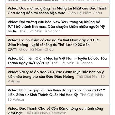
Video: Ước mơ rao giảng Tin Mừng tại Nhật của Đức Thánh
Cha đang dần trở thành hiện thực
Giáo Hội Năm Châu
Video: Đội trưởng cứu hỏa New York trong vụ khủng bố
9/11 trở thành linh mục. Câu chuyện khiến nhiều người Mỹ
rơi lệ.
Thế Giới Nhìn Từ Vatican
Video: Cơ hội hiếm có cho người Việt Nam gặp gỡ Đức
Giáo Hoàng: Ngài sẽ tông du Thái Lan từ 20 đến
23/11
Giáo Hội Năm Châu
Video: Bổ nhiệm Giám Mục tại Việt Nam - Tuyên bố của Tòa
Thánh ngày 14/09/2019
Thế Giới Nhìn Từ Vatican
Video: Với tỷ số áp đảo 21-3, các Giám Mục Đức bác bỏ ý
kiến nêu trong thư của Đức Giáo Hoàng
Thế Giới Nhìn Từ
Vatican
Video: Phu thê gặp lại trên thiên đàng có coi nhau xa lạ? Ý
kiến Giáo sư Kinh Thánh Quốc Hội Hoa Kỳ
Thế Giới Nhìn
Từ Vatican
Video: Đức Thánh Cha về đến Rôma, tông du thành công
vượt bậc
Thế Giới Nhìn Từ Vatican