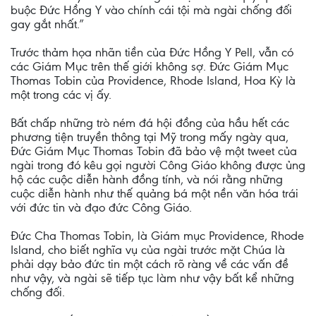
buộc Đức Hồng Y vào chính cái tội mà ngài chống đối
gay gắt nhất.”
Trước thảm họa nhãn tiền của Đức Hồng Y Pell, vẫn có
các Giám Mục trên thế giới không sợ. Đức Giám Mục
Thomas Tobin của Providence, Rhode Island, Hoa Kỳ là
một trong các vị ấy.
Bất chấp những trò ném đá hội đồng của hầu hết các
phương tiện truyền thông tại Mỹ trong mấy ngày qua,
Đức Giám Mục Thomas Tobin đã bảo vệ một tweet của
ngài trong đó kêu gọi người Công Giáo không được ủng
hộ các cuộc diễn hành đồng tính, và nói rằng những
cuộc diễn hành như thế quảng bá một nền văn hóa trái
với đức tin và đạo đức Công Giáo.
Đức Cha Thomas Tobin, là Giám mục Providence, Rhode
Island, cho biết nghĩa vụ của ngài trước mặt Chúa là
phải dạy bảo đức tin một cách rõ ràng về các vấn đề
như vậy, và ngài sẽ tiếp tục làm như vậy bất kể những
chống đối.