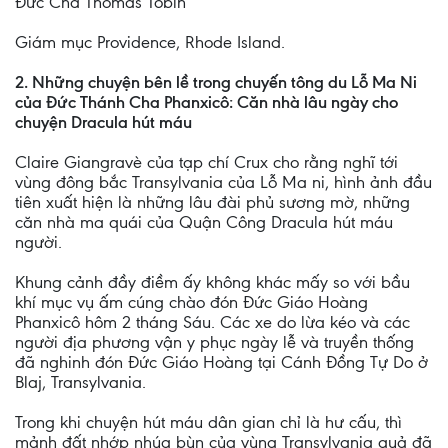
Đức Cha Thomas Tobin
Giám mục Providence, Rhode Island.
2. Những chuyện bên lề trong chuyến tông du Lỗ Ma Ni
của Đức Thánh Cha Phanxicô: Căn nhà lâu ngày cho
chuyện Dracula hút máu
Claire Giangravè của tạp chí Crux cho rằng nghĩ tới
vùng đông bắc Transylvania của Lỗ Ma ni, hình ảnh đầu
tiên xuất hiện là những lâu đài phủ sương mờ, những
căn nhà ma quái của Quận Công Dracula hút máu
người.
Khung cảnh đầy điềm ấy không khác mấy so với bầu
khí mục vụ ấm cúng chào đón Đức Giáo Hoàng
Phanxicô hôm 2 tháng Sáu. Các xe do lừa kéo và các
người địa phương vận y phục ngày lễ và truyền thống
đã nghinh đón Đức Giáo Hoàng tại Cánh Đồng Tự Do ở
Blaj, Transylvania.
Trong khi chuyện hút máu dân gian chỉ là hư cấu, thì
mảnh đất nhớp nhúa bùn của vùng Transylvania quả đã