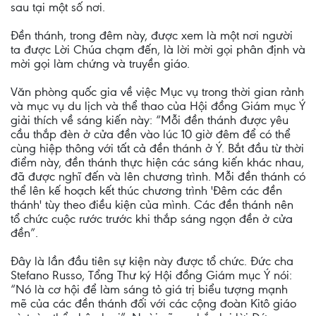
sau tại một số nơi.
Ðền thánh, trong đêm này, được xem là một nơi người
ta được Lời Chúa chạm đến, là lời mời gọi phân định và
mời gọi làm chứng và truyền giáo.
Văn phòng quốc gia về việc Mục vụ trong thời gian rảnh
và mục vụ du lịch và thể thao của Hội đồng Giám mục Ý
giải thích về sáng kiến này: “Mỗi đền thánh được yêu
cầu thắp đèn ở cửa đền vào lúc 10 giờ đêm để có thể
cùng hiệp thông với tất cả đền thánh ở Ý. Bắt đầu từ thời
điểm này, đền thánh thực hiện các sáng kiến khác nhau,
đã được nghĩ đến và lên chương trình. Mỗi đền thánh có
thể lên kế hoạch kết thúc chương trình 'Ðêm các đền
thánh' tùy theo điều kiện của mình. Các đền thánh nên
tổ chức cuộc rước trước khi thắp sáng ngọn đền ở cửa
đền”.
Ðây là lần đầu tiên sự kiện này được tổ chức. Ðức cha
Stefano Russo, Tổng Thư ký Hội đồng Giám mục Ý nói:
“Nó là cơ hội để làm sáng tỏ giá trị biểu tượng mạnh
mẽ của các đền thánh đối với các cộng đoàn Kitô giáo