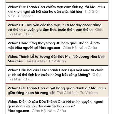
Video: Đức Thánh Cha chiếm trọn cảm tình người Mauritius
khi khen ngợi xã hội của họ dân chủ, hài hòa
Thế Giới
Nhìn Từ Vatican
Video: ĐTC khuyên các linh mục, tu sĩ Madagascar đừng
trở thành chuyên gia tâm linh, buôn thần bán thánh
Giáo
Hội Năm Châu
Video: Chưa từng thấy trong 30 năm qua: Thánh lễ hơn
một triệu người tại Madagascar
Giáo Hội Năm Châu
Video: Thánh Lễ tại tượng đài Đức Mẹ, Nữ vương Hòa bình
Mauritius
Thế Giới Nhìn Từ Vatican
Video: Câu hỏi của Đức Thánh Cha: Liệu một mục tử chân
chính có thể tỉnh bơ trước những bất công không?
Giáo
Hội Năm Châu
Video: Đức Thánh Cha duyệt hàng quân danh dự Mauritius
giữa tiếng hoan hô vang dội
Thế Giới Nhìn Từ Vatican
Video: Diễn từ của Đức Thánh Cha với chính quyền, ngoại
giao đoàn và các đại diện xã hội dân sự
Madagascar
Giáo Hội Năm Châu