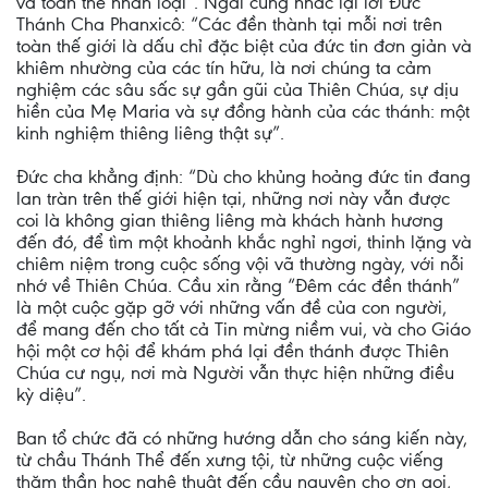
và toàn thể nhân loại”. Ngài cũng nhắc lại lời Ðức
Thánh Cha Phanxicô: “Các đền thành tại mỗi nơi trên
toàn thế giới là dấu chỉ đặc biệt của đức tin đơn giản và
khiêm nhường của các tín hữu, là nơi chúng ta cảm
nghiệm các sâu sấc sự gần gũi của Thiên Chúa, sự dịu
hiền của Mẹ Maria và sự đồng hành của các thánh: một
kinh nghiệm thiêng liêng thật sự”.
Ðức cha khẳng định: “Dù cho khủng hoảng đức tin đang
lan tràn trên thế giới hiện tại, những nơi này vẫn được
coi là không gian thiêng liêng mà khách hành hương
đến đó, để tìm một khoảnh khắc nghỉ ngơi, thinh lặng và
chiêm niệm trong cuộc sống vội vã thường ngày, với nỗi
nhớ về Thiên Chúa. Cầu xin rằng “Ðêm các đền thánh”
là một cuộc gặp gỡ với những vấn đề của con người,
để mang đến cho tất cả Tin mừng niềm vui, và cho Giáo
hội một cơ hội để khám phá lại đền thánh được Thiên
Chúa cư ngụ, nơi mà Người vẫn thực hiện những điều
kỳ diệu”.
Ban tổ chức đã có những hướng dẫn cho sáng kiến này,
từ chầu Thánh Thể đến xưng tội, từ những cuộc viếng
thăm thần học nghệ thuật đến cầu nguyện cho ơn gọi,