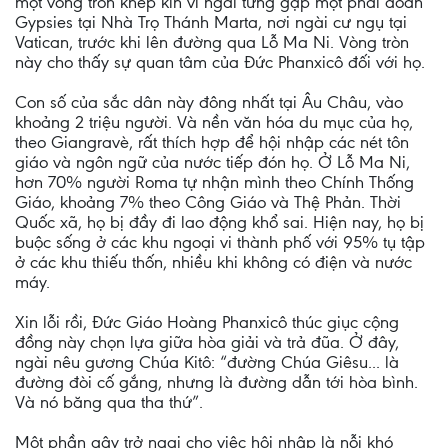
một vòng tròn khép kín vì ngài từng gặp một phái đoàn
Gypsies tại Nhà Trọ Thánh Marta, nơi ngài cư ngụ tại
Vatican, trước khi lên đường qua Lỗ Ma Ni. Vòng tròn
này cho thấy sự quan tâm của Đức Phanxicô đối với họ.
Con số của sắc dân này đông nhất tại Âu Châu, vào
khoảng 2 triệu người. Và nền văn hóa du mục của họ,
theo Giangravè, rất thích hợp để hội nhập các nét tôn
giáo và ngôn ngữ của nước tiếp đón họ. Ở Lỗ Ma Ni,
hơn 70% người Roma tự nhận mình theo Chính Thống
Giáo, khoảng 7% theo Công Giáo và Thệ Phản. Thời
Quốc xã, họ bị đầy đi lao động khổ sai. Hiện nay, họ bị
buộc sống ở các khu ngoại vi thành phố với 95% tụ tập
ở các khu thiếu thốn, nhiều khi không có điện và nước
máy.
Xin lỗi rồi, Đức Giáo Hoàng Phanxicô thúc giục cộng
đồng này chọn lựa giữa hòa giải và trả đũa. Ở đây,
ngài nêu gương Chúa Kitô: “đường Chúa Giêsu... là
đường đòi cố gắng, nhưng là đường dẫn tới hòa bình.
Và nó băng qua tha thứ”.
Một phần gây trở ngại cho việc hội nhập là nỗi khó