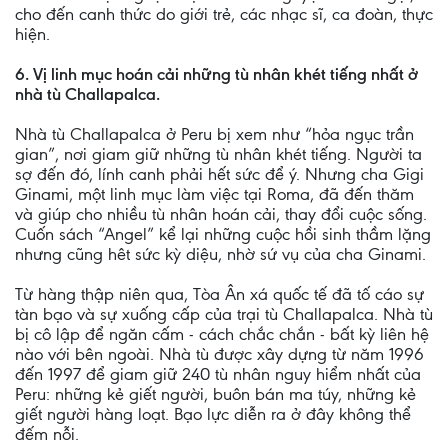
cho đến canh thức do giới trẻ, các nhạc sĩ, ca đoàn, thực
hiện.
6. Vị linh mục hoán cải những tù nhân khét tiếng nhất ở
nhà tù Challapalca.
Nhà tù Challapalca ở Peru bị xem như “hỏa ngục trần
gian”, nơi giam giữ những tù nhân khét tiếng. Người ta
sợ đến đó, lính canh phải hết sức để ý. Nhưng cha Gigi
Ginami, một linh mục làm việc tại Roma, đã đến thăm
và giúp cho nhiều tù nhân hoán cải, thay đổi cuộc sống.
Cuốn sách “Angel” kể lại những cuộc hồi sinh thầm lặng
nhưng cũng hêt sức kỳ diệu, nhờ sứ vụ của cha Ginami.
Từ hàng thập niên qua, Tòa Ân xá quốc tế đã tố cáo sự
tàn bạo và sự xuống cấp của trại tù Challapalca. Nhà tù
bị cô lập để ngăn cấm - cách chắc chắn - bất kỳ liên hệ
nào với bên ngoài. Nhà tù được xây dựng từ năm 1996
đến 1997 để giam giữ 240 tù nhân nguy hiểm nhất của
Peru: những kẻ giết người, buôn bán ma túy, những kẻ
giết người hàng loạt. Bạo lực diễn ra ở đây không thể
đếm nỗi.