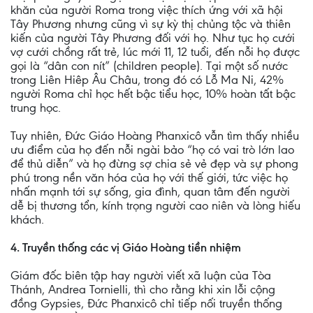
khăn của người Roma trong việc thích ứng với xã hội
Tây Phương nhưng cũng vì sự kỳ thị chủng tộc và thiên
kiến của người Tây Phương đối với họ. Như tục họ cưới
vợ cưới chồng rất trẻ, lúc mới 11, 12 tuổi, đến nỗi họ được
gọi là “dân con nít” (children people). Tại một số nước
trong Liên Hiêp Âu Châu, trong đó có Lỗ Ma Ni, 42%
người Roma chỉ học hết bậc tiểu học, 10% hoàn tất bậc
trung học.
Tuy nhiên, Đức Giáo Hoàng Phanxicô vẫn tìm thấy nhiều
ưu điểm của họ đến nỗi ngài bảo “họ có vai trò lớn lao
để thủ diễn” và họ đừng sợ chia sẻ vẻ đẹp và sự phong
phú trong nền văn hóa của họ với thế giới, tức việc họ
nhấn mạnh tới sự sống, gia đình, quan tâm đến người
dễ bị thương tổn, kính trọng người cao niên và lòng hiếu
khách.
4. Truyền thống các vị Giáo Hoàng tiền nhiệm
Giám đốc biên tập hay người viết xã luận của Tòa
Thánh, Andrea Tornielli, thì cho rằng khi xin lỗi cộng
đồng Gypsies, Đức Phanxicô chỉ tiếp nối truyền thống