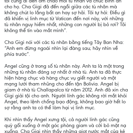
tôi cũng đi đến ôm chào mỗi tù nhân và chúc bình an
cho họ. Cha Gigi đã đến ngồi giữa các tù nhân mà
không chút lo lắng bất an hay sợ hãi. Tôi tự hỏi: Ðiều gì
đã khiến vị linh mục từ Vatican đến nơi này, với những
tù nhân nguy hiểm nhất, những con người bị bỏ rơi? Tôi
không thể tin vào mắt mình”.
Cha Gigi nói với các tù nhân bằng tiếng Tây Ban Nha:
“Anh em đừng ngoái nhìn lại đàng sau; hãy nhìn về
phía trước”.
Angel cũng ở trong số tù nhân này. Anh ta là một trong
những tù nhân đáng sợ nhất ở nhà tù. Anh ta đã thực
hiện hàng chục và hàng chục vụ giết người và một
mạng lưới tham nhũng cho đến tận Bolivia. Angel bị
giam ở nhà tù Challapalca từ năm 2012. Anh đã xin cha
Gigi giải tội cho anh. Người lính gác không rời mắt khỏi
Angel, theo lệnh chống bạo động, không bao giờ hết lo
sợ rằng anh ta có thể làm hại vị linh mục.
Khi nhìn thấy Angel xưng tội, cả người lính gác cũng
quỳ gối xuống ở một góc phòng giam và cởi bỏ mặt nạ
xuống. Cha Gigi nhìn thấy những giọt nước mắt của kẻ