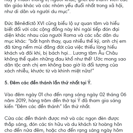
tôn giáo khác và các nhóm yếu đuối nhất trong xã hội,
như di dân và người du mục”.
Đức Bênêđíctô XVI cũng biểu lộ sự quan tâm và hiểu
biết đối với các cộng đồng này khi ngài tiếp đón đại
diện khác nhau của người Roma và các sắc dân du
mục khác: “bất hạnh thay, qua nhiều thế kỷ, anh chị em
đã từng nếm mùi đắng đót của việc thiếu lòng hiếu
khách và đôi khi, bị bách hại... Lương tâm Âu Châu
không thể quên những đau khổ như thế! Ước mong sao
dân tộc anh chị em không bao giờ là đối tượng của
xách nhiễu, khước từ và khinh miệt nữa!”
5. Ðêm các đền thánh lần thứ nhất tại Ý.
Vào đêm ngày 01 cho đến rạng sáng ngày 02 tháng 06
năm 2019, hàng trăm đền thờ tại Ý đã tham gia sáng
kiến “Ðêm các đền thánh” lần thứ nhất.
Cửa các đền thánh được mở và các ngọn đèn được
thắp sáng, đón các tín hữu và du khách từ hoàng hôn
cho đến nửa đêm, hoặc cho đến rạng sáng ngày hôm