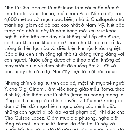
Nhà tù Challapalca là một trung tâm cải huấn nằm ở
tỉnh Tarata, vùng Tacna, miền nam Peru. Nằm ở độ cao
4,800 mét so với mực nước biển, nhà tù Challapalca trở
thành trại giam có độ cao cao nhất ở Nam Mỹ. Nét đặc
trưng của nhà tù này là nằm trong một khu vực khắc
nghiệt, nằm trên các dãy núi không thể tiếp cận được,
cách xa khỏi các khu dân cư, hầu như không có bất kỳ
thông tin liên lạc nào và điều kiện khí hậu khắc nghiệt.
Các điều kiện sinh sống tại nhà tù không xứng đáng với
con người. Nước uống được chia theo phần; không có
máy sưởi dù là về đêm nhiệt độ xuống âm 20 độ và
ban ngày chỉ có 5 độ. Nơi đây thực là một hỏa ngục.
Nhưng chính ở trại tù trên cao đó, một linh mục trẻ người
Ý, cha Gigi Ginami, làm việc trong giáo triều Roma, theo
định kỳ, đến thăm các tù nhân (trong sự hoang mang lo
lắng cách chung của chính quyền, vì hầu như không ai
dám đi lên đó, mạo hiểm mạng sống của mình giữa
những con người bị cô lập và tội phạm đó). Khi đức cha
Ciro Quispe Lopez, Giám mục địa phương, nghe biết
rằng có một linh mục từ Roma đã đến trại tù này và
muốn tiếp tục trở lại đó để gặp gỡ các tù nhân, ngài đã