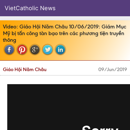
VietCatholic News
Video: Giáo Hội Năm Châu 10/06/2019: Giám Mục
Mỹ bị tấn công tàn bạo trên các phương tiện truyền
thông
Giáo Hội Năm Châu
09/Jun/2019