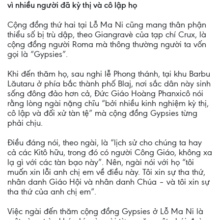
vì nhiều người đã kỳ thị và cô lập họ
Cộng đồng thứ hai tại Lỗ Ma Ni cũng mang thân phận
thiểu số bị trù dập, theo Giangravè của tạp chí Crux, là
cộng đồng người Roma mà thông thường người ta vốn
gọi là “Gypsies”.
Khi đến thăm họ, sau nghi lễ Phong thánh, tại khu Barbu
Lăutaru ở phía bắc thành phố Blaj, nơi sắc dân này sinh
sống đông đảo hơn cả, Đức Giáo Hoàng Phanxicô nói
rằng lòng ngài nặng chĩu “bởi nhiều kinh nghiệm kỳ thị,
cô lập và đối xử tàn tệ” mà cộng đồng Gypsies từng
phải chịu.
Điều đáng nói, theo ngài, là “lịch sử cho chúng ta hay
cả các Kitô hữu, trong đó có người Công Giáo, không xa
lạ gì với các tàn bạo này”. Nên, ngài nói với họ “tôi
muốn xin lỗi anh chị em về điều này. Tôi xin sự tha thứ,
nhân danh Giáo Hội và nhân danh Chúa – và tôi xin sự
tha thứ của anh chị em”.
Việc ngài đến thăm cộng đồng Gypsies ở Lỗ Ma Ni là