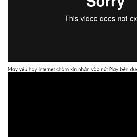
Máy yếu hay Internet chậm xin nhấn vào nút Play bên dư