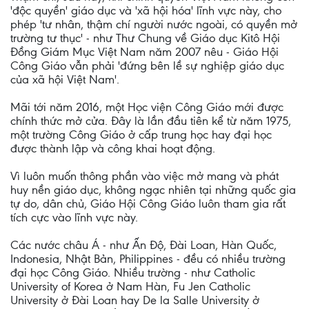
'độc quyền' giáo dục và 'xã hội hóa' lĩnh vực này, cho
phép 'tư nhân, thậm chí người nước ngoài, có quyền mở
trường tư thục' - như Thư Chung về Giáo dục Kitô Hội
Ðồng Giám Mục Việt Nam năm 2007 nêu - Giáo Hội
Công Giáo vẫn phải 'đứng bên lề sự nghiệp giáo dục
của xã hội Việt Nam'.
Mãi tới năm 2016, một Học viện Công Giáo mới được
chính thức mở cửa. Đây là lần đầu tiên kể từ năm 1975,
một trường Công Giáo ở cấp trung học hay đại học
được thành lập và công khai hoạt động.
Vì luôn muốn thông phần vào việc mở mang và phát
huy nền giáo dục, không ngạc nhiên tại những quốc gia
tự do, dân chủ, Giáo Hội Công Giáo luôn tham gia rất
tích cực vào lĩnh vực này.
Các nước châu Á - như Ấn Độ, Đài Loan, Hàn Quốc,
Indonesia, Nhật Bản, Philippines - đều có nhiều trường
đại học Công Giáo. Nhiều trường - như Catholic
University of Korea ở Nam Hàn, Fu Jen Catholic
University ở Đài Loan hay De la Salle University ở