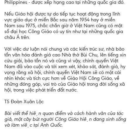
Philippines - được xếp hạng cao tại những quốc gia đó.
Nếu Giáo hội được tự do tiếp tục hoạt động trong lĩnh
vực giáo dục ở miền Bắc sau năm 1954 hay ở miền
Nam sau 1975, chắc chắn giờ ở Việt Nam cũng có một
số đại học Công Giáo có uy tín như tại những quốc gia
châu Á trên.
Với việc dư luận nói chung và các kiến trúc sư, nhà bảo
tồn văn hóa đánh giá cao Nhà thờ Bùi Chu, lên tiếng xin
cứu giải, bảo tồn nó và cũng vì vậy, chính quyền Việt
Nam đã vào cuộc và tới xem xét, khảo sát, đánh giá, hy
vọng rằng xã hội, chính quyền Việt Nam sẽ có một cái
nhìn khác và tích cực hơn về Giáo Hội Công Giáo, về
những đóng góp, vai trò của Giáo hội trong đời sống xã
hội, trong việc phát triển đất nước.
TS Đoàn Xuân Lộc
Bài viết thể hiện quan điểm và cách hành văn của tác
giả, một cây bút người Công Giáo hiện đang sinh sống
và làm việc tại Anh Quốc.