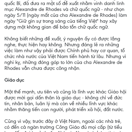
quốc Bỉ, đã đưa ra một số đề xuất nhằm vinh danh linh
mục Alexandre de Rhodes và chữ quốc ngữ - như chọn
ngày 5/11 (ngày mất của cha Alexandre de Rhodes) làm
ngày "Giữ gìn sự trong sáng của tiếng Việt" hay xây
dựng một không gian để bảo tồn chữ quốc ngữ.
Không biết những đề xuất, ý nguyện ấy có được lắng
nghe, thực hiện hay không. Nhưng đáng lẽ ra những
việc làm như vậy phải được Chính phủ hay cơ quan, tổ
chức nhà nước của Việt Nam tiến hành từ lâu. Nhưng vì
nghi kỵ, những đóng góp to lớn của cha Alexandre de
Rhodes vẫn chưa được công nhận.
Giáo dục
Một thế mạnh, ưu tiên và cũng là lĩnh vực khác Giáo hội
được mời gọi dấn thân là giáo dục - không chỉ về đức
tin, nhân bản, luân lý mà còn về nhiều lĩnh vực khác
nhằm thăng tiến con người, phát triển xã hội, đất nước.
Cũng vì vậy, trước đây ở Việt Nam, ngoài các nhà trẻ,
có đến cả ngàn trường Công Giáo đủ mọi cấp (từ tiểu