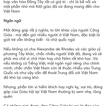
hợp văn hóa Đông Tây rất có giá trị - chỉ là bề nổi và
một phần nhỏ mà Kitô giáo đã và đang mang đến cho
Việt Nam.
Ngôn ngữ
Một đóng góp rất ý nghĩa, to lớn khác của người Công
Giáo - mà đến giờ nhiều người ở Việt Nam, đặc biệt là
giới trẻ vẫn không biết - là chữ quốc ngữ.
Nếu không có cha Alexandre de Rhodes và các giáo sỹ
phương Tây khác, chắc nhiều người Việt đã, đang và sẽ
phải mù chữ vì chữ Hán hay chữ Nôm rất khó học. Và
nếu không có Tiếng Việt, một ngôn ngữ riêng cho chính
mình, chắc chắn Việt Nam còn lệ thuộc nhiều vào Trung
Quốc và như vậy vấn đề thoát Trung đối với Việt Nam
đã khó lại càng khó.
Nhưng, phần lớn vì hiềm khích hay nghi kỵ, vai trò, đóng
góp của Giáo hội tại Việt Nam thường bị xem nhẹ, lãng
quên.
Có những giai đoạn, đạo Công Giáo bị coi là đạo của