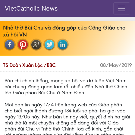
VietCatholic News
Nhà thờ Bùi Chu và đóng góp của Công Giáo cho
xã hội VN
TS Đoàn Xuân Lộc /BBC
08/May/2019
Báo chí chính thống, mạng xã hội và dư luận Việt Nam
nói chung đang quan tâm rất nhiều đến Nhà thờ Chính
tòa Giáo phận Bùi Chu ở Nam Định.
Một bản tin ngày 17/4 trên trang web của Giáo phận
cho biết ngôi thánh đường 134 tuổi sẽ phải hạ giải vào
ngày 13/05 này. Như bản tin này viết, quyết định hạ giải
nhà thờ là một chuyện không dễ dàng đối với Giáo
phận Bùi Chu vì "nhà thờ Chính Toà cổ kính, gắn chặt
với những thăng trầm của đời sống đức tin giáo phận