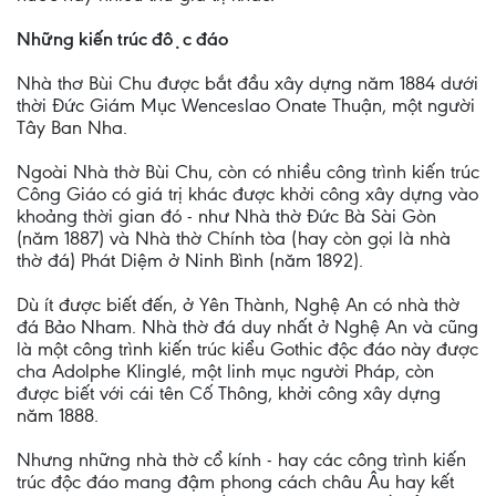
Những kiến trúc độc đáo
Nhà thơ Bùi Chu được bắt đầu xây dựng năm 1884 dưới
thời Đức Giám Mục Wenceslao Onate Thuận, một người
Tây Ban Nha.
Ngoài Nhà thờ Bùi Chu, còn có nhiều công trình kiến trúc
Công Giáo có giá trị khác được khởi công xây dựng vào
khoảng thời gian đó - như Nhà thờ Đức Bà Sài Gòn
(năm 1887) và Nhà thờ Chính tòa (hay còn gọi là nhà
thờ đá) Phát Diệm ở Ninh Bình (năm 1892).
Dù ít được biết đến, ở Yên Thành, Nghệ An có nhà thờ
đá Bảo Nham. Nhà thờ đá duy nhất ở Nghệ An và cũng
là một công trình kiến trúc kiểu Gothic độc đáo này được
cha Adolphe Klinglé, một linh mục người Pháp, còn
được biết với cái tên Cố Thông, khởi công xây dựng
năm 1888.
Nhưng những nhà thờ cổ kính - hay các công trình kiến
trúc độc đáo mang đậm phong cách châu Âu hay kết