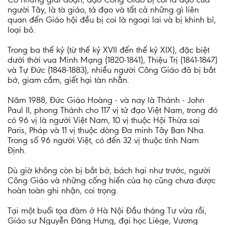
người Tây, là tà giáo, tả đạo và tất cả những gì liên
quan đến Giáo hội đều bị coi là ngoại lai và bị khinh bỉ,
loại bỏ.
Trong ba thế kỷ (từ thế kỷ XVII đến thế kỷ XIX), đặc biệt
dưới thời vua Minh Mạng (1820-1841), Thiệu Trị (1841-1847)
và Tự Ðức (1848-1883), nhiều người Công Giáo đã bị bắt
bớ, giam cầm, giết hại tàn nhẫn.
Năm 1988, Đức Giáo Hoàng - và nay là Thánh - John
Paul II, phong Thánh cho 117 vị tử đạo Việt Nam, trong đó
có 96 vị là người Việt Nam, 10 vị thuộc Hội Thừa sai
Paris, Pháp và 11 vị thuộc dòng Ða minh Tây Ban Nha.
Trong số 96 người Việt, có đến 32 vị thuộc tỉnh Nam
Định.
Dù giờ không còn bị bắt bớ, bách hại như trước, người
Công Giáo và những cống hiến của họ cũng chưa được
hoàn toàn ghi nhận, coi trọng.
Tại một buổi tọa đàm ở Hà Nội Đầu tháng Tư vừa rồi,
Giáo sư Nguyễn Đăng Hưng, đại học Liège, Vương