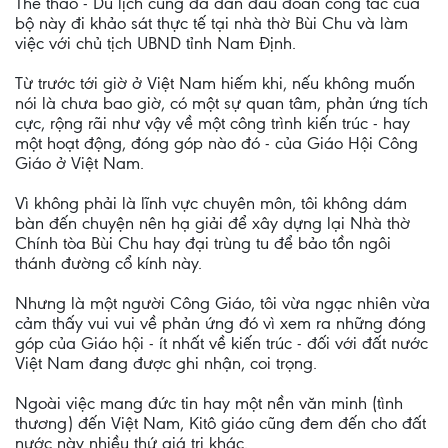
Thể thao - Du lịch cũng đã dẫn đầu đoàn công tác của
bộ này đi khảo sát thực tế tại nhà thờ Bùi Chu và làm
việc với chủ tịch UBND tỉnh Nam Định.
Từ trước tới giờ ở Việt Nam hiếm khi, nếu không muốn
nói là chưa bao giờ, có một sự quan tâm, phản ứng tích
cực, rộng rãi như vậy về một công trình kiến trúc - hay
một hoạt động, đóng góp nào đó - của Giáo Hội Công
Giáo ở Việt Nam.
Vì không phải là lĩnh vực chuyên môn, tôi không dám
bàn đến chuyện nên hạ giải để xây dựng lại Nhà thờ
Chính tòa Bùi Chu hay đại trùng tu để bảo tồn ngôi
thánh đường cổ kính này.
Nhưng là một người Công Giáo, tôi vừa ngạc nhiên vừa
cảm thấy vui vui về phản ứng đó vì xem ra những đóng
góp của Giáo hội - ít nhất về kiến trúc - đối với đất nước
Việt Nam đang được ghi nhận, coi trọng.
Ngoài việc mang đức tin hay một nền văn minh (tình
thương) đến Việt Nam, Kitô giáo cũng đem đến cho đất
nước này nhiều thứ giá trị khác.