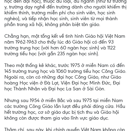
học đến đại học), thuộc đủ loại, đủ ngành (như từ trường
y, trường dạy nghề đến trường dành cho người khiếm thị
khiếm thính, trường miễn phí cho sinh viên, học sinh
nghèo), và tiếp nhận học sinh, sinh viên từ mọi thành
phần trong xã hội, không phân biệt tôn giáo.
Chẳng hạn, một tổng kết về tình hình Giáo hội Việt Nam
năm 1962-1963 cho thấy lúc đó Giáo hội có đến 93
trường trung học (với hơn 60 ngàn học sinh) và 1122
trường tiểu học (với gần 235 ngàn học sinh).
Theo một thống kê khác, trước 1975 ở miền Nam có đến
145 trường trung học và 1060 trường tiểu học Công Giáo.
Ngoài ra, còn có những đại học Công Giáo, như Giáo
hoàng Học viện ở Đà Lạt, Viện Đại học Minh Đức, Đại
học Thành Nhân và Đại học La San ở Sài Gòn.
Nhưng sau 1954 ở miền Bắc và sau 1975 tại miền Nam
các trường Công Giáo lần lượt đều phải đóng cửa. Hầu
hết trường học, cơ sở giáo dục bị tịch thu và Giáo hội
không còn được tham gia vào lĩnh vực giáo dục.
Thậm chí, sau này, khi chính quyền Việt Nam không còn