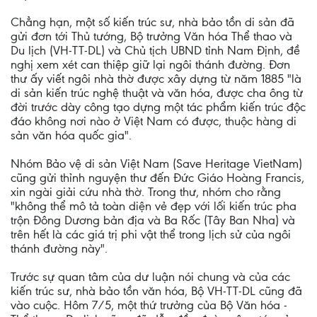
Chẳng hạn, một số kiến trúc sư, nhà bảo tồn di sản đã
gửi đơn tới Thủ tướng, Bộ trưởng Văn hóa Thể thao và
Du lịch (VH-TT-DL) và Chủ tịch UBND tỉnh Nam Định, đề
nghị xem xét can thiệp giữ lại ngôi thánh đường. Đơn
thư ấy viết ngôi nhà thờ được xây dựng từ năm 1885 "là
di sản kiến trúc nghệ thuật và văn hóa, được cha ông từ
đời trước dày công tạo dựng một tác phẩm kiến trúc độc
đáo không nơi nào ở Việt Nam có được, thuộc hàng di
sản văn hóa quốc gia".
Nhóm Bảo vệ di sản Việt Nam (Save Heritage VietNam)
cũng gửi thỉnh nguyện thư đến Đức Giáo Hoàng Francis,
xin ngài giải cứu nhà thờ. Trong thư, nhóm cho rằng
"không thể mô tả toàn diện vẻ đẹp với lối kiến trúc pha
trộn Đông Dương bản địa và Ba Rốc (Tây Ban Nha) và
trên hết là các giá trị phi vật thể trong lịch sử của ngôi
thánh đường này".
Trước sự quan tâm của dư luận nói chung và của các
kiến trúc sư, nhà bảo tồn văn hóa, Bộ VH-TT-DL cũng đã
vào cuộc. Hôm 7/5, một thứ trưởng của Bộ Văn hóa -