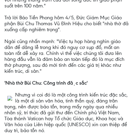
suốt trên 100 năm."
Trả lời Báo Tiền Phong hôm 4/5, Đức Giám Mục Giáo
phận Bùi Chu Thomas Vũ Ðình Hiệu cho biết "nhà thờ đã
xuống cấp nghiêm trọng".
Ngài cũng nhấn mạnh: "Việc tụ họp hàng nghìn giáo
dân để dâng lễ trong khi đó nguy cơ sụp đổ, mất an
toàn rất dễ xảy ra. Chính vì thế việc chúng tôi đưa lên
hàng đầu vẫn là đảm bảo an toàn tiếp đó là mục đích
thờ phượng, sau đó mới tính đến các giá trị khác như
kiến trúc, di sản."
'Nhà thờ Bùi Chu: Công trình đặc sắc'
Nhưng vì coi đó là một công trình kiến trúc đặc sắc,
là một di sản văn hóa, tinh thần quý, đáng trân
trọng, nên được bảo tồn, trong mấy ngày qua nhiều
nhân sỹ, trí thức đã gửi thư đến Chính phủ Việt Nam,
Tòa thánh Vatican hay Tổ chức Giáo dục, Khoa học và
Văn hóa của Liên hiệp quốc (UNESCO) xin can thiệp để
duy trì, bảo tồn nó.