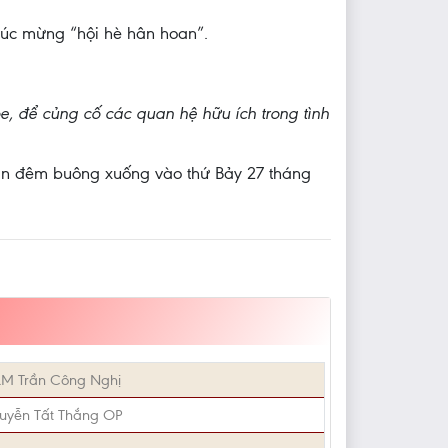
húc mừng “hội hè hân hoan”.
ỏe, để củng cố các quan hệ hữu ích trong tình
màn đêm buông xuống vào thứ Bảy 27 tháng
LM Trần Công Nghị
uyễn Tất Thắng OP