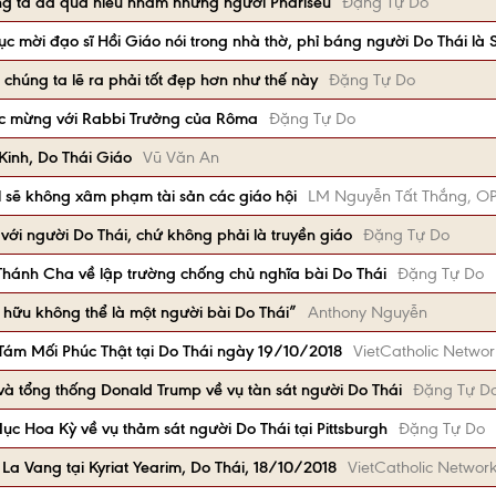
g ta đã quá hiểu nhầm những người Pharisêu
Đặng Tự Do
mục mời đạo sĩ Hồi Giáo nói trong nhà thờ, phỉ báng người Do Thái là 
chúng ta lẽ ra phải tốt đẹp hơn như thế này
Đặng Tự Do
húc mừng với Rabbi Trưởng của Rôma
Đặng Tự Do
Kinh, Do Thái Giáo
Vũ Văn An
el sẽ không xâm phạm tài sản các giáo hội
LM Nguyễn Tất Thắng, O
 với người Do Thái, chứ không phải là truyền giáo
Đặng Tự Do
Thánh Cha về lập trường chống chủ nghĩa bài Do Thái
Đặng Tự Do
 hữu không thể là một người bài Do Thái”
Anthony Nguyễn
 Tám Mối Phúc Thật tại Do Thái ngày 19/10/2018
VietCatholic Networ
 tổng thống Donald Trump về vụ tàn sát người Do Thái
Đặng Tự D
c Hoa Kỳ về vụ thảm sát người Do Thái tại Pittsburgh
Đặng Tự Do
a Vang tại Kyriat Yearim, Do Thái, 18/10/2018
VietCatholic Networ