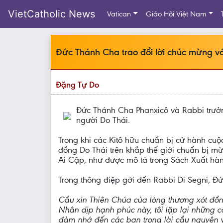
VietCatholic News
Vatican
Giáo Hội Việt Nam
Đức Thánh Cha trao đổi lời chúc mừng v
Đặng Tự Do
Đức Thánh Cha Phanxicô và Rabbi trưởng
người Do Thái.
Trong khi các Kitô hữu chuẩn bị cử hành cuộ
đồng Do Thái trên khắp thế giới chuẩn bị mừn
Ai Cập, như được mô tả trong Sách Xuất hàn
Trong thông điệp gởi đến Rabbi Di Segni, Đ
Cầu xin Thiên Chúa của lòng thương xót đồ
Nhân dịp hạnh phúc này, tôi lặp lại những c
đảm nhớ đến các bạn trong lời cầu nguyện và