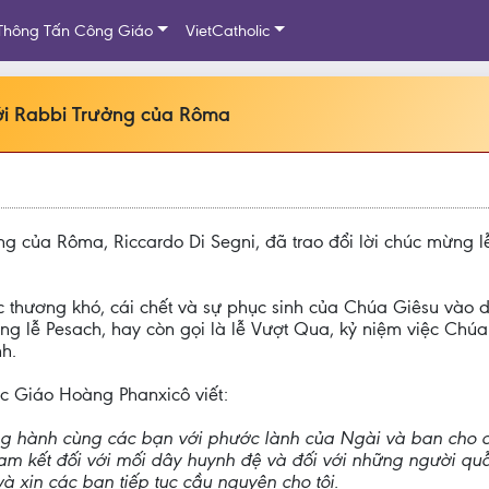
Thông Tấn Công Giáo
VietCatholic
ới Rabbi Trưởng của Rôma
 của Rôma, Riccardo Di Segni, đã trao đổi lời chúc mừng lễ
c thương khó, cái chết và sự phục sinh của Chúa Giêsu vào dị
g lễ Pesach, hay còn gọi là lễ Vượt Qua, kỷ niệm việc Chúa 
h.
ức Giáo Hoàng Phanxicô viết:
ng hành cùng các bạn với phước lành của Ngài và ban cho 
am kết đối với mối dây huynh đệ và đối với những người quẫ
 xin các bạn tiếp tục cầu nguyện cho tôi.