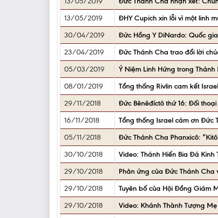
13/05/2019
Đức Thánh Cha nhận xét: Chún
13/05/2019
ĐHY Cupich xin lỗi vì một linh 
30/04/2019
Đức Hồng Y DiNardo: Quốc gia 
23/04/2019
Đức Thánh Cha trao đổi lời c
05/03/2019
Ý Niệm Linh Hứng trong Thánh 
08/01/2019
Tổng thống Rivlin cam kết Isra
29/11/2018
Đức Bênêđíctô thứ 16: Đối thoại
16/11/2018
Tổng thống Israel cám ơn Đức 
05/11/2018
Đức Thánh Cha Phanxicô: “Kitô
30/10/2018
Video: Thánh Hiến Bia Đá Kinh
29/10/2018
Phản ứng của Đức Thánh Cha và
29/10/2018
Tuyên bố của Hội Đồng Giám Mụ
29/10/2018
Video: Khánh Thành Tượng Mẹ L