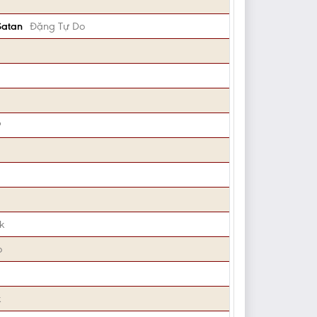
Satan
Đặng Tự Do
P
k
o
k