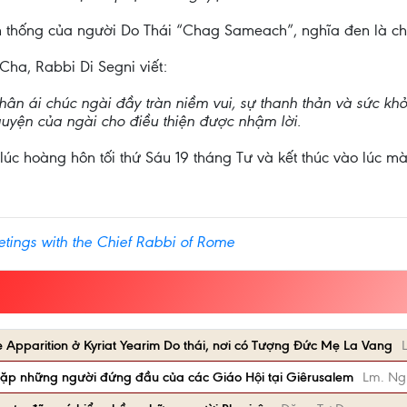
ền thống của người Do Thái “Chag Sameach”, nghĩa đen là c
Cha, Rabbi Di Segni viết:
thân ái chúc ngài đầy tràn niềm vui, sự thanh thản và sức kh
uyện của ngài cho điều thiện được nhậm lời.
lúc hoàng hôn tối thứ Sáu 19 tháng Tư và kết thúc vào lúc 
tings with the Chief Rabbi of Rome
the Apparition ở Kyriat Yearim Do thái, nơi có Tượng Đức Mẹ La Vang
 gặp những người đứng đầu của các Giáo Hội tại Giêrusalem
Lm. Ng