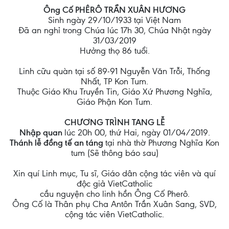
Ông Cố PHÊRÔ TRẦN XUÂN HƯƠNG
Sinh ngày 29/10/1933 tại Việt Nam
Đã an nghỉ trong Chúa lúc 17h 30, Chúa Nhật ngày
31/03/2019
Hưởng thọ 86 tuổi.
Linh cữu quàn tại số 89-91 Nguyễn Văn Trỗi, Thống
Nhất, TP Kon Tum.
Thuộc Giáo Khu Truyền Tin, Giáo Xứ Phương Nghĩa,
Giáo Phận Kon Tum.
CHƯƠNG TRÌNH TANG LỄ
Nhập quan
lúc 20h 00, thứ Hai, ngày 01/04/2019.
Thánh lễ đồng tế an táng
tại nhà thờ Phương Nghĩa Kon
tum (Sẽ thông báo sau)
Xin quí Linh mục, Tu sĩ, Giáo dân cộng tác viên và quí
độc giả VietCatholic
cầu nguyện cho linh hồn Ông Cố Pherô.
Ông Cố là Thân phụ Cha Antôn Trần Xuân Sang, SVD,
cộng tác viên VietCatholic.