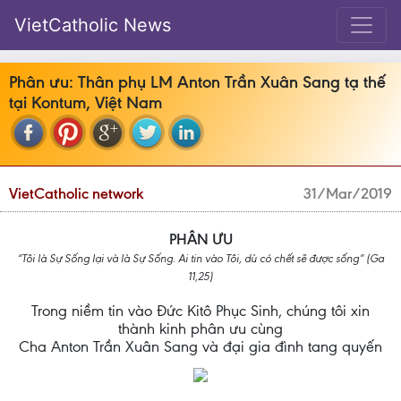
VietCatholic News
Phân ưu: Thân phụ LM Anton Trần Xuân Sang tạ thế
tại Kontum, Việt Nam
VietCatholic network
31/Mar/2019
PHÂN ƯU
“Tôi là Sự Sống lại và là Sự Sống. Ai tin vào Tôi, dù có chết sẽ được sống” (Ga
11,25)
Trong niềm tin vào Đức Kitô Phục Sinh, chúng tôi xin
thành kinh phân ưu cùng
Cha Anton Trần Xuân Sang và đại gia đình tang quyến