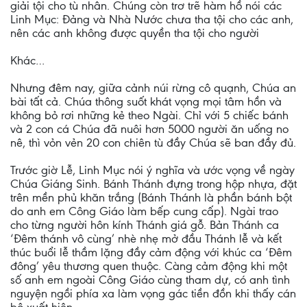
giải tội cho tù nhân. Chúng còn trơ trẽ hàm hồ nói các
Linh Mục: Đảng và Nhà Nước chưa tha tội cho các anh,
nên các anh không được quyền tha tội cho người
Khác…
Nhưng đêm nay, giữa cảnh núi rừng cô quạnh, Chúa an
bài tất cả. Chúa thông suốt khát vọng mọi tâm hồn và
không bỏ rơi những kẻ theo Ngài. Chỉ với 5 chiếc bánh
và 2 con cá Chúa đã nuôi hơn 5000 người ăn uống no
nê, thì vỏn vẻn 20 con chiên tù đầy Chúa sẽ ban đầy đủ.
Trước giờ Lễ, Linh Mục nói ý nghĩa và ước vọng về ngày
Chúa Giáng Sinh. Bánh Thánh đựng trong hộp nhựa, đặt
trên mền phủ khăn trắng (Bánh Thánh là phần bánh bột
do anh em Công Giáo làm bếp cung cấp). Ngài trao
cho từng người hôn kính Thánh giá gỗ. Bản Thánh ca
‘Đêm thánh vô cùng’ nhè nhẹ mở đầu Thánh lễ và kết
thúc buổi lễ thầm lặng đầy cảm động với khúc ca ‘Đêm
đông’ yêu thương quen thuộc. Càng cảm động khi một
số anh em ngoài Công Giáo cùng tham dự, có anh tình
nguyện ngồi phía xa làm vọng gác tiền đồn khi thấy cán