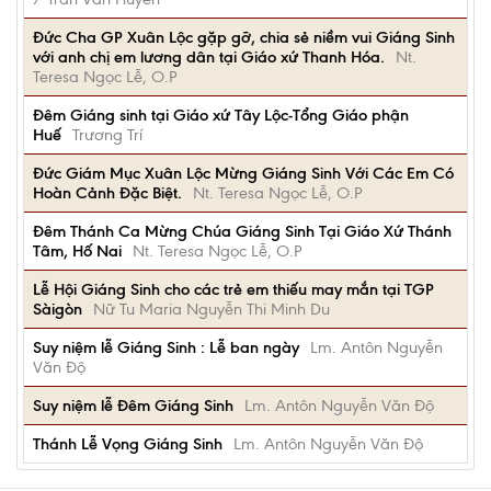
Đức Cha GP Xuân Lộc gặp gỡ, chia sẻ niềm vui Giáng Sinh
với anh chị em lương dân tại Giáo xứ Thanh Hóa.
Nt.
Teresa Ngọc Lễ, O.P
Đêm Giáng sinh tại Giáo xứ Tây Lộc-Tổng Giáo phận
Huế
Trương Trí
Đức Giám Mục Xuân Lộc Mừng Giáng Sinh Với Các Em Có
Hoàn Cảnh Đặc Biệt.
Nt. Teresa Ngọc Lễ, O.P
Đêm Thánh Ca Mừng Chúa Giáng Sinh Tại Giáo Xứ Thánh
Tâm, Hố Nai
Nt. Teresa Ngọc Lễ, O.P
Lễ Hội Giáng Sinh cho các trẻ em thiếu may mắn tại TGP
Sàigòn
Nữ Tu Maria Nguyễn Thi Minh Du
Suy niệm lễ Giáng Sinh : Lễ ban ngày
Lm. Antôn Nguyễn
Văn Độ
Suy niệm lễ Đêm Giáng Sinh
Lm. Antôn Nguyễn Văn Độ
Thánh Lễ Vọng Giáng Sinh
Lm. Antôn Nguyễn Văn Độ