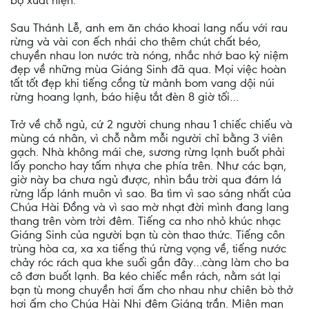
bộ xuất hiện.
Sau Thánh Lễ, anh em ăn cháo khoai lang nấu với rau
rừng và vài con ếch nhái cho thêm chút chất béo,
chuyền nhau lon nước trà nóng, nhắc nhớ bao kỷ niệm
đẹp về những mùa Giáng Sinh đã qua. Mọi việc hoàn
tất tốt đẹp khi tiếng cồng từ mảnh bom vang dội núi
rừng hoang lạnh, báo hiệu tắt đèn 8 giờ tối…
Trở về chỗ ngủ, cứ 2 người chung nhau 1 chiếc chiếu và
mùng cá nhân, vì chỗ nằm mỗi người chỉ bằng 3 viên
gạch. Nhà không mái che, sương rừng lạnh buốt phải
lấy poncho hay tấm nhựa che phía trên. Như các bạn,
giờ này ba chưa ngủ được, nhìn bầu trời qua đám lá
rừng lấp lánh muôn vì sao. Ba tìm vì sao sáng nhất của
Chúa Hài Đồng và vì sao mờ nhạt đời mình đang lang
thang trên vòm trời đêm. Tiếng ca nho nhỏ khúc nhạc
Giáng Sinh của người bạn tù còn thao thức. Tiếng côn
trùng hòa ca, xa xa tiếng thú rừng vọng về, tiếng nước
chảy róc rách qua khe suối gần đây…càng làm cho ba
cô đơn buốt lạnh. Ba kéo chiếc mền rách, nằm sát lại
bạn tù mong chuyền hơi ấm cho nhau như chiên bò thở
hơi ấm cho Chúa Hài Nhi đêm Giáng trần. Miên man