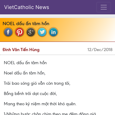
VietCatholic News
NOEL dấu ấn tâm hồn
Đinh Văn Tiến Hùng
12/Dec/2018
NOEL dấu ấn tâm hồn
Noel dấu ấn tâm hồn,
Trải bao sóng gió vẫn còn trong tôi,
Bồng bềnh trôi dạt cuộc đời,
Mang theo kỷ niệm một thời khó quên.
1-Những bước chân chim theo mẹ đêm đông giá