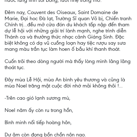
nước lung linh soi bóng, lướt nhẹ trong mơ.
Đêm nay, Couvent des Oiseaux, Saint Domaine de
Marie, Đại hoc Đà lạt, Trường Sĩ quan Võ bị, Chiến tranh
Chính trị…đều mở cửa đón du khách tấp nập đến tham
dự lễ hội với những giải trí lành mạnh, nghe trình diễn
Thánh ca và thưởng thức nhạc cảnh Giáng Sinh. Đặc
biệt không có dạ vũ cuồng loạn hay tiệc rượu say sưa
mang màu trần tục làm hoen ố bầu khí thanh thoát.
Cuốn trôi theo dòng người mà thấy lòng mình lâng lâng
thoát tục.
Đây mùa Lễ Hội, mùa An bình yêu thương và cũng là
mùa Noel trăng mật cuộc đời nhớ mãi không thôi !...
-Trên cao gió lạnh sương mù,
Noel năm ấy còn ru trong hồn,
Bình minh nối tiếp hoàng hôn,
Dư âm còn đọng bồn chồn nôn nao.