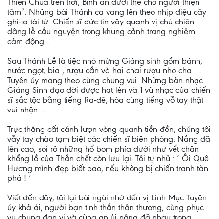
Thiên Chúa trên trời, Bình an dưới thế cho người thiện
tâm”. Những bài Thánh ca vang lên theo nhịp điệu cây
ghi-ta tài tử. Chiến sĩ đức tin vây quanh vị chủ chiên
dâng lễ cầu nguyện trong khung cảnh trang nghiêm
cảm động…
Sau Thánh Lễ là tiệc nhỏ mừng Giáng sinh gồm bánh,
nước ngọt, bia , rượu cần và hai chai rượu nho cha
Tuyên úy mang theo cùng chung vui. Những bản nhạc
Giáng Sinh đạo đời được hát lên và 1 vũ nhạc của chiến
sĩ sắc tộc bằng tiếng Ra-đê, hòa cùng tiếng vỗ tay thật
vui nhộn…
Trực thăng cất cánh lượn vòng quanh tiền đồn, chúng tôi
vẫy tay chào tạm biệt các chiến sĩ biên phòng. Nắng đã
lên cao, soi rõ những hố bom phía dưới như vết chân
khổng lồ của Thần chết còn lưu lại. Tôi tự nhủ : ‘ Ôi Quê
Hương mình đẹp biết bao, nếu không bị chiến tranh tàn
phá ! ‘
Viết đến đây, tôi lại bùi ngùi nhớ đến vị Linh Mục Tuyên
úy khả ái, người bạn tinh thần thân thương, cùng phục
vụ chung đơn vị và cùng an ủi nâng đỡ nhau trong