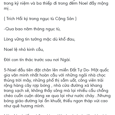
trong kỷ niệm và ba thiếp đi trong đêm Noel đầy mộng
mị…
( Trích Hồi ký trong ngục tù Cộng Sản )
-Qua bao năm tháng ngục tù,
Lòng vững tin tưởng mặc dù khổ đau,
Noel lệ nhỏ kinh cầu,
Đời con tín thác trước sau nơi Ngài.
5-Noel đầu tiên đặt chân lên miền Đất Tự Do- Một quốc
gia văn minh nhất hoàn cầu với những ngôi nhà chọc
thủng trời mây, những phố thị sầm uất, công viên trải
rộng hàng cây rợp bóng , nhà cửa đường xá khang
trang sạch sẽ, không thấy sông mà lại nhiều cầu chồng
chéo cuồn cuộn dòng xe qua lại như nước chảy…Nhưng
bóng giáo đường lại ẩn khuất, thiếu ngọn tháp vút cao
như quê hương mình.