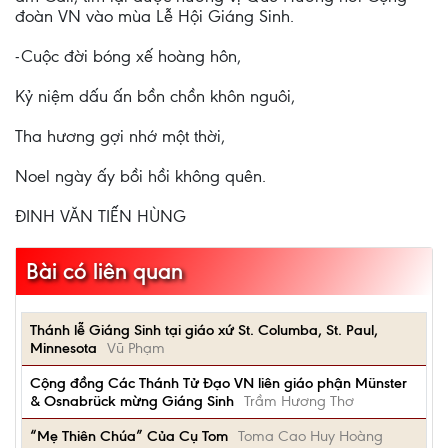
đoàn VN vào mùa Lễ Hội Giáng Sinh.
-Cuộc đời bóng xế hoàng hôn,
Kỷ niệm dấu ấn bồn chồn khôn nguôi,
Tha hương gợi nhớ một thời,
Noel ngày ấy bồi hồi không quên.
ĐINH VĂN TIẾN HÙNG
Bài có liên quan
Thánh lễ Giáng Sinh tại giáo xứ St. Columba, St. Paul,
Minnesota
Vũ Phạm
Cộng đồng Các Thánh Tử Đạo VN liên giáo phận Münster
& Osnabrück mừng Giáng Sinh
Trầm Hương Thơ
“Mẹ Thiên Chúa” Của Cụ Tom
Toma Cao Huy Hoàng