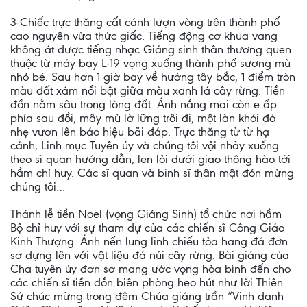
3-Chiếc trực thăng cất cánh lượn vòng trên thành phố
cao nguyên vừa thức giấc. Tiếng động cơ khua vang
không át được tiếng nhạc Giáng sinh thân thương quen
thuộc từ máy bay L-19 vọng xuống thành phố sương mù
nhỏ bé. Sau hơn 1 giờ bay về hướng tây bắc, 1 điểm tròn
màu đất xám nổi bật giữa màu xanh lá cây rừng. Tiền
đồn nằm sâu trong lòng đất. Ánh nắng mai còn e ấp
phía sau đồi, mây mù lờ lững trôi đi, một làn khói đỏ
nhẹ vươn lên báo hiệu bãi đáp. Trực thăng từ từ hạ
cánh, Linh mục Tuyên úy và chúng tôi vội nhảy xuống
theo sĩ quan hướng dẫn, len lỏi dưới giao thông hào tới
hầm chỉ huy. Các sĩ quan và binh sĩ thân mật đón mừng
chúng tôi…
Thánh lễ tiền Noel (vọng Giáng Sinh) tổ chức nơi hầm
Bộ chỉ huy với sự tham dự của các chiến sĩ Công Giáo
Kinh Thượng. Ánh nến lung linh chiếu tỏa hang đá đơn
sơ dựng lên với vật liệu đá núi cây rừng. Bài giảng của
Cha tuyên úy đơn sơ mang ước vọng hòa bình đến cho
các chiến sĩ tiền đồn biên phòng heo hút như lời Thiên
Sứ chúc mừng trong đêm Chúa giáng trần “Vinh danh