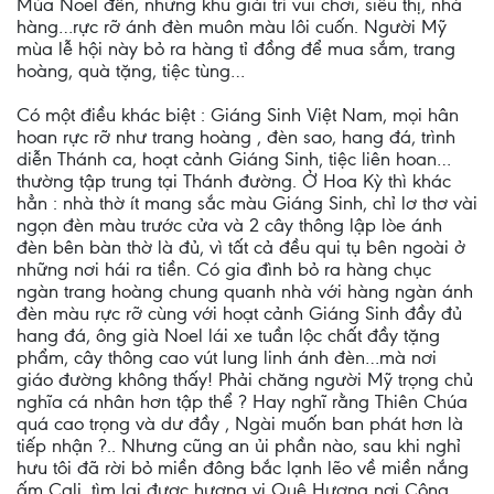
Mùa Noel đến, những khu giải trí vui chơi, siêu thị, nhà
hàng…rực rỡ ánh đèn muôn màu lôi cuốn. Người Mỹ
mùa lễ hội này bỏ ra hàng tỉ đồng để mua sắm, trang
hoàng, quà tặng, tiệc tùng…
Có một điều khác biệt : Giáng Sinh Việt Nam, mọi hân
hoan rực rỡ như trang hoàng , đèn sao, hang đá, trình
diễn Thánh ca, hoạt cảnh Giáng Sinh, tiệc liên hoan…
thường tập trung tại Thánh đường. Ở Hoa Kỳ thì khác
hẳn : nhà thờ ít mang sắc màu Giáng Sinh, chỉ lơ thơ vài
ngọn đèn màu trước cửa và 2 cây thông lập lòe ánh
đèn bên bàn thờ là đủ, vì tất cả đều qui tụ bên ngoài ở
những nơi hái ra tiền. Có gia đình bỏ ra hàng chục
ngàn trang hoàng chung quanh nhà với hàng ngàn ánh
đèn màu rực rỡ cùng với hoạt cảnh Giáng Sinh đầy đủ
hang đá, ông già Noel lái xe tuần lộc chất đầy tặng
phẩm, cây thông cao vút lung linh ánh đèn…mà nơi
giáo đường không thấy! Phải chăng người Mỹ trọng chủ
nghĩa cá nhân hơn tập thể ? Hay nghĩ rằng Thiên Chúa
quá cao trọng và dư đầy , Ngài muốn ban phát hơn là
tiếp nhận ?.. Nhưng cũng an ủi phần nào, sau khi nghỉ
hưu tôi đã rời bỏ miền đông bắc lạnh lẽo về miền nắng
ấm Cali, tìm lại được hương vị Quê Hương nơi Cộng