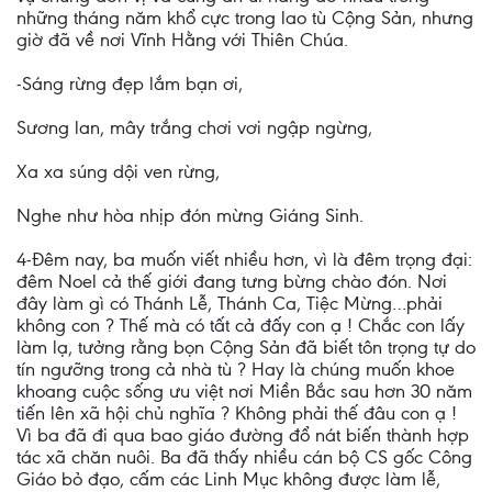
những tháng năm khổ cực trong lao tù Cộng Sản, nhưng
giờ đã về nơi Vĩnh Hằng với Thiên Chúa.
-Sáng rừng đẹp lắm bạn ơi,
Sương lan, mây trắng chơi vơi ngập ngừng,
Xa xa súng dội ven rừng,
Nghe như hòa nhịp đón mừng Giáng Sinh.
4-Đêm nay, ba muốn viết nhiều hơn, vì là đêm trọng đại:
đêm Noel cả thế giới đang tưng bừng chào đón. Nơi
đây làm gì có Thánh Lễ, Thánh Ca, Tiệc Mừng…phải
không con ? Thế mà có tất cả đấy con ạ ! Chắc con lấy
làm lạ, tưởng rằng bọn Cộng Sản đã biết tôn trọng tự do
tín ngưỡng trong cả nhà tù ? Hay là chúng muốn khoe
khoang cuộc sống ưu việt nơi Miền Bắc sau hơn 30 năm
tiến lên xã hội chủ nghĩa ? Không phải thế đâu con ạ !
Vì ba đã đi qua bao giáo đường đổ nát biến thành hợp
tác xã chăn nuôi. Ba đã thấy nhiều cán bộ CS gốc Công
Giáo bỏ đạo, cấm các Linh Mục không được làm lễ,