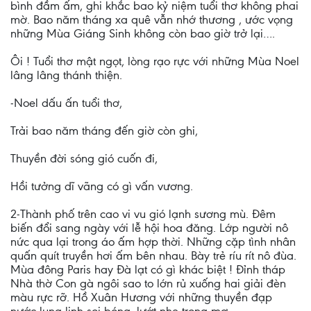
bình đầm ấm, ghi khắc bao kỷ niệm tuổi thơ không phai
mờ. Bao năm tháng xa quê vẫn nhớ thương , ước vọng
những Mùa Giáng Sinh không còn bao giờ trở lại….
Ôi ! Tuổi thơ mật ngọt, lòng rạo rực với những Mùa Noel
lâng lâng thánh thiện.
-Noel dấu ấn tuổi thơ,
Trải bao năm tháng đến giờ còn ghi,
Thuyền đời sóng gió cuốn đi,
Hồi tưởng dĩ vãng có gì vấn vương.
2-Thành phố trên cao vi vu gió lạnh sương mù. Đêm
biến đổi sang ngày với lễ hội hoa đăng. Lớp người nô
nức qua lại trong áo ấm hợp thời. Những cặp tình nhân
quấn quít truyền hơi ấm bên nhau. Bày trẻ ríu rít nô đùa.
Mùa đông Paris hay Đà lạt có gì khác biệt ! Đỉnh tháp
Nhà thờ Con gà ngôi sao to lớn rủ xuống hai giải đèn
màu rực rỡ. Hồ Xuân Hương với những thuyền đạp