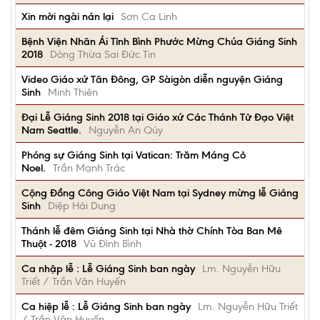
Xin mời ngài nán lại
Sơn Ca Linh
Bệnh Viện Nhân Ái Tỉnh Bình Phước Mừng Chúa Giáng Sinh
2018
Dòng Thừa Sai Đức Tin
Video Giáo xứ Tân Đông, GP Sàigòn diễn nguyện Giáng
Sinh
Minh Thiên
Đại Lễ Giáng Sinh 2018 tại Giáo xứ Các Thánh Tử Đạo Việt
Nam Seattle.
Nguyễn An Qúy
Phóng sự Giáng Sinh tại Vatican: Trăm Máng Cỏ
Noel.
Trần Mạnh Trác
Cộng Đồng Công Giáo Việt Nam tại Sydney mừng lễ Giáng
Sinh
Diệp Hải Dung
Thánh lễ đêm Giáng Sinh tại Nhà thờ Chính Tòa Ban Mê
Thuột - 2018
Vũ Đình Bình
Ca nhập lễ : Lễ Giáng Sinh ban ngày
Lm. Nguyễn Hữu
Triết / Trần Văn Huyến
Ca hiệp lễ : Lễ Giáng Sinh ban ngày
Lm. Nguyễn Hữu Triết
/ Trần Văn Huyến