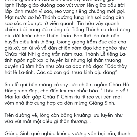
lạnh.Tháp giáo đường cao vút vươn lên giữa bầu trời
lấp lánh muôn vì sao, reo vang tiếng chuông mời gọi.
Mặt nước ao hồ Thánh đường lung linh soi bóng đèn
sao sắc màu rực rỡ viền quanh. Tín hữu vây quanh
chiêm bái hang đá máng cỏ. Tiếng Thánh ca du dương
dìu dặt khúc nhạc Thiên Thần. Bàn thờ tỏa ánh nến
huyền diệu linh thiêng. Giọng giảng trầm đục của cha
già xứ, an ủi vỗ về đàn chiên xóm đạo khó nghèo như
Chúa Hài Nhi giáng trần năm xưa. Thánh Lễ tiếng La-
tinh ngôn ngữ xa lạ huyền bí nhưng lại thân thương
quyến rũ tâm hồn như câu ca dao nhà đạo: “Các thày
hát lễ La-tinh, Các cô con gái thưa kinh dịu dàng”.
Sau lễ quì bên máng cỏ say sưa chiêm ngắm Chúa Hài
Đồng xinh đẹp, cho đến khi mẹ nhắc bảo: ‘ Thôi ta về !
Mai lại đến gặp Chúa !’ Chim ríu rít reo vui trên mái
vòm nhà thờ cùng hợp ca đón mừng Giáng Sinh.
Trên đường về, lòng còn bâng khuâng lưu luyến như
vừa vút mất một điều gì thân thương…
Giáng Sinh quê nghèo không vương vấn bụi trần, thanh