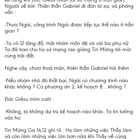
Người về trời. Thiên thần Gabriel đi đón từ xa, và phỏng
vấn :
-Thưa Ngài, công trình Ngài được tiếp tục thế nào ở trần
gian ?
-Ta có 12 tông đồ, một nhóm môn đệ và vài ba phụ nữ.
Ta đã trao cho họ sứ mạng rao giảng Tin Mừng tới mút
cùng trái đất.
Nghe vậy, chưa thoả mãn, thiên thần Gabriel hỏi thêm :
-Nếu nhóm nhỏ đó thất bại, Ngài có chương trình nào
khác không ? Có phương án 2, kế hoạch B… không ?
Đức Giêsu mỉm cười :
-Không, ta không dự trù kế hoạch nào khác. Ta tin tưởng
vào họ.
Tin Mừng Ga 14,12 ghi rõ : Họ làm những việc Thầy làm
và còn làm những việc lớn hơn nữa khi Thầy về cùng