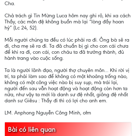
Cha.
Chả trách gì Tin Mừng Luca hôm nay ghi rõ, khi xa cách
Thầy, các môn đệ không buồn mà lại “lòng đầy hoan
hỷ” (Lc 24, 52).
Mỗi người chúng ta đều có lúc phải ra đi. Ông bà sẽ ra
đi, cha mẹ sẽ ra đi. Ta đã chuẩn bị gì cho con cái chưa
để khi ra đi, con cái, con cháu ta đã trưởng thành, đủ
hành trang vào cuộc sống.
Ta là người lãnh đạo, người thợ chuyên môn… Khi rời vị
trí, ta phải làm sao để không có một khoảng trống nào,
không có một công việc nào bị suy sụp, mà trái lại,
người đến sau vẫn hoạt động và hoạt động còn hơn ta
nữa, như vậy ta mới là danh sư đệ nhất, giông đệ nhất
danh sư Giêsu : Thầy đi thì có lợi cho anh em.
LM. Anphong Nguyễn Công Minh, ofm
Bài có liên quan