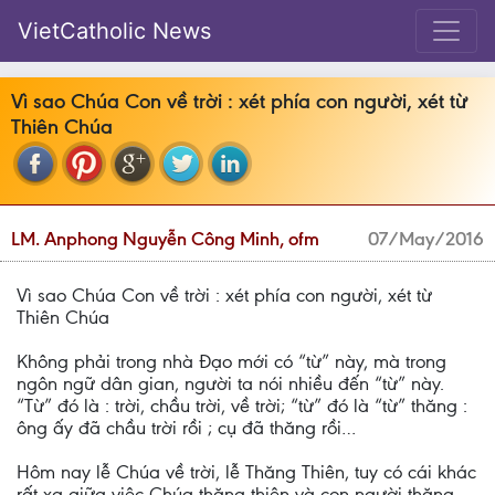
VietCatholic News
Vì sao Chúa Con về trời : xét phía con người, xét từ
Thiên Chúa
LM. Anphong Nguyễn Công Minh, ofm
07/May/2016
Vì sao Chúa Con về trời : xét phía con người, xét từ
Thiên Chúa
Không phải trong nhà Đạo mới có “từ” này, mà trong
ngôn ngữ dân gian, người ta nói nhiều đến “từ” này.
“Từ” đó là : trời, chầu trời, về trời; “từ” đó là “từ” thăng :
ông ấy đã chầu trời rồi ; cụ đã thăng rồi…
Hôm nay lễ Chúa về trời, lễ Thăng Thiên, tuy có cái khác
rất xa giữa việc Chúa thăng thiên và con người thăng