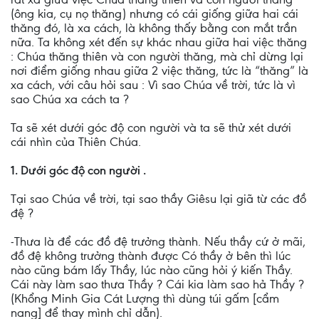
(ông kia, cụ nọ thăng) nhưng có cái giống giữa hai cái
thăng đó, là xa cách, là không thấy bằng con mắt trần
nữa. Ta không xét đến sự khác nhau giữa hai việc thăng
: Chúa thăng thiên và con người thăng, mà chỉ dừng lại
nơi điểm giống nhau giữa 2 việc thăng, tức là “thăng” là
xa cách, với câu hỏi sau : Vì sao Chúa về trời, tức là vì
sao Chúa xa cách ta ?
Ta sẽ xét dưới góc độ con người và ta sẽ thử xét dưới
cái nhìn của Thiên Chúa.
1. Dưới góc độ con người .
Tại sao Chúa về trời, tại sao thầy Giêsu lại giã từ các đồ
đệ ?
-Thưa là để các đồ đệ trưởng thành. Nếu thầy cứ ở mãi,
đồ đệ không trưởng thành được Có thầy ở bên thì lúc
nào cũng bám lấy Thầy, lúc nào cũng hỏi ý kiến Thầy.
Cái này làm sao thưa Thầy ? Cái kia làm sao hả Thầy ?
(Khổng Minh Gia Cát Lượng thì dùng túi gấm [cẩm
nang] để thay mình chỉ dẫn).