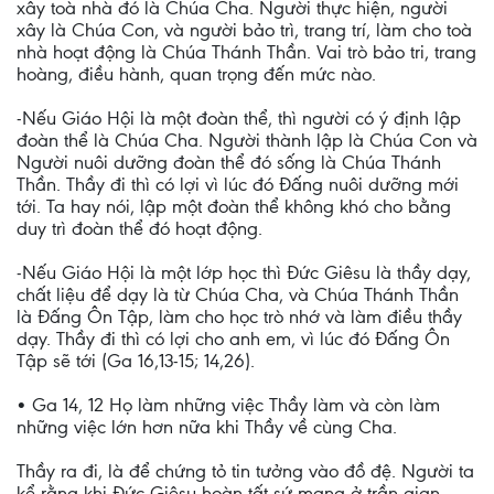
xây toà nhà đó là Chúa Cha. Người thực hiện, người
xây là Chúa Con, và người bảo trì, trang trí, làm cho toà
nhà hoạt động là Chúa Thánh Thần. Vai trò bảo tri, trang
hoàng, điều hành, quan trọng đến mức nào.
-Nếu Giáo Hội là một đoàn thể, thì người có ý định lập
đoàn thể là Chúa Cha. Người thành lập là Chúa Con và
Người nuôi dưỡng đoàn thể đó sống là Chúa Thánh
Thần. Thầy đi thì có lợi vì lúc đó Đấng nuôi dưỡng mới
tới. Ta hay nói, lập một đoàn thể không khó cho bằng
duy trì đoàn thể đó hoạt động.
-Nếu Giáo Hội là một lớp học thì Đức Giêsu là thầy dạy,
chất liệu để dạy là từ Chúa Cha, và Chúa Thánh Thần
là Đấng Ôn Tập, làm cho học trò nhớ và làm điều thầy
dạy. Thầy đi thì có lợi cho anh em, vì lúc đó Đấng Ôn
Tập sẽ tới (Ga 16,13-15; 14,26).
• Ga 14, 12 Họ làm những việc Thầy làm và còn làm
những việc lớn hơn nữa khi Thầy về cùng Cha.
Thầy ra đi, là để chứng tỏ tin tưởng vào đồ đệ. Người ta
kể rằng khi Đức Giêsu hoàn tất sứ mạng ở trần gian,