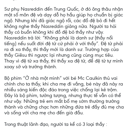
Sư phụ Nasreddin đến Trung Quốc, ở đó ông thâu nhận
một số môn đệ và dạy dỗ họ hầu giúp họ chuẩn bị giác
ngộ. Nhưng khi đã giác ngộ rồi, các đồ đệ bỏ đi hết
không nghe thầy Nasreddin giảng nữa. Người ta hỏi
thầy có buồn không khi đồ đệ bỏ thầy như vậy.
Nasreddin trả lời: “Không phải là danh sư (thầy nổi
tiếng) nếu suốt đời đệ tử cứ phải ở với thầy”. Đệ tử phải
ra đi xa thầy, thì thầy mới là danh sư. Trường hợp của
thầy Giêsu thì ngược lại nhưng cũng cùng mục tiêu.
Thay vì đệ tử xa thầy, thì thầy xa đệ tử, để đệ tử tự mình
xoay sở và trưởng thành.
Bộ phim “Ở nhà một mình” với bé Mc Caulkin thủ vai
chính cho ta thấy, khi cha mẹ đi vắng, bé này đã nảy ra
nhiều sáng kiến độc đáo trong việc chống lại kẻ trộm.
Đây là bộ phim, tưởng tượng, nhưng thực tế vẫn có thể
như vậy. Những trẻ em mất bố mẹ sớm thường trưởng
thành và chững chạc hơn những đứa trẻ đầy đủ mẹ cha
và sống với cha mẹ cho đến già đầu.
Trong thuật lãnh đạo, người ta kể có 3 loại thầy :