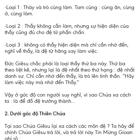
-Loại 1 : Thày và trò cùng làm. Tam cùng : cùng ăn, cùng
ở, cùng làm.
-Loại 2 : Thầy không cần làm, nhưng sự hiện diện của
thầy cũng đủ cho đệ tử phấn chấn.
-Loại 3 : không có thầy hiện diện mà chỉ cần nhớ đến,
nghĩ về thầy, là đệ tử hăng say làm việc.
Đức Giêsu chắc phải là loại thầy thứ ba này. Thứ ba
theo liệt kê, nhưng lại là đệ nhất theo thứ hạng : đệ nhất
danh sư. Chỉ cần nhớ đến thầy, là trò lên tinh thần. “Hãy
làm việc này mà nhớ đến Thầy.”
Vậy ở góc độ con người suy nghĩ, vì sao Chúa xa cách
ta : là để đồ đệ trưởng thành…
2. Dưới góc độ Thiên Chúa
Tại sao Chúa Giêsu lại xa cách các môn đệ ? Ta hãy để
chính Chúa Giêsu trả lời, và trả lời này Tin Mừng Gioan
ghi rõ :