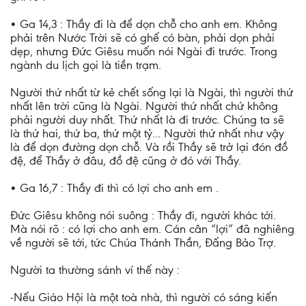
• Ga 14,3 : Thầy đi là để dọn chỗ cho anh em. Không
phải trên Nước Trời sẽ có ghế có bàn, phải dọn phải
dẹp, nhưng Đức Giêsu muốn nói Ngài đi trước. Trong
ngành du lịch gọi là tiền trạm.
Người thứ nhất từ kẻ chết sống lại là Ngài, thì người thứ
nhất lên trời cũng là Ngài. Người thứ nhất chứ không
phải người duy nhất. Thứ nhất là đi trước. Chúng ta sẽ
là thứ hai, thứ ba, thứ một tỷ... Người thứ nhất như vậy
là để dọn đường dọn chỗ. Và rồi Thầy sẽ trở lại đón đồ
đệ, để Thầy ở đâu, đồ đệ cũng ở đó với Thầy.
• Ga 16,7 : Thầy đi thì có lợi cho anh em .
Đức Giêsu không nói suông : Thầy đi, người khác tới.
Mà nói rõ : có lợi cho anh em. Cán cân “lợi” đã nghiêng
về người sẽ tới, tức Chúa Thánh Thần, Đấng Bảo Trợ.
Người ta thường sánh ví thế này :
-Nếu Giáo Hội là một toà nhà, thì người có sáng kiến