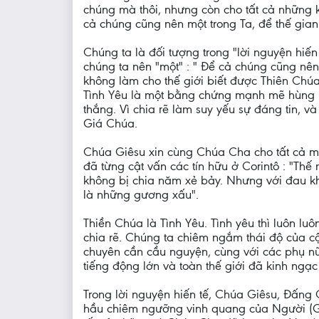
chúng mà thôi, nhưng còn cho tất cả những 
cả chúng cũng nên một trong Ta, để thế gian 
Chúng ta là đối tượng trong "lời nguyện hiế
chúng ta nên "một" : " Để cả chúng cũng nên 
không làm cho thế giới biết được Thiên Chúa 
Tình Yêu là một bằng chứng mạnh mẽ hùng hồ
thắng. Vì chia rẽ làm suy yếu sự đáng tin, 
Giá Chúa.
Chúa Giêsu xin cùng Chúa Cha cho tất cả mọi
đã từng cật vấn các tín hữu ở Corintô : "Thế
không bị chia năm xẻ bảy. Nhưng với đau kh
là những gương xấu".
Thiền Chúa là Tình Yêu. Tình yêu thì luôn lu
chia rẽ. Chúng ta chiêm ngắm thái độ của cộ
chuyên cần cầu nguyện, cùng với các phụ nữ
tiếng động lớn và toàn thế giới đã kinh ngạc 
Trong lời nguyện hiến tế, Chúa Giêsu, Đấng
hầu chiêm ngưỡng vinh quang của Người (G