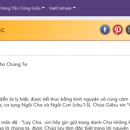
Thông Tấn Công Giáo
VietCatholic
 C
ho Chúng Ta
iễn từ ly biệt, được kết thúc bằng kinh nguyện vô cùng cả
 ca tụng Ngôi Cha và Ngôi Con (câu 1-5). Chúa Giêsu xin "
ác môn đệ : "Lạy Cha…xin hãy gìn giữ trong danh Cha những k
a là chúng ta, được Chúa lưu tâm đặc biệt trong lời nguyện 