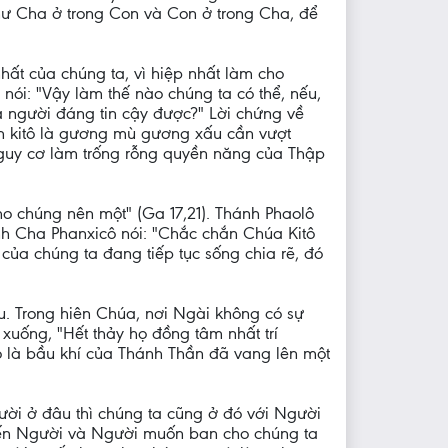
hư Cha ở trong Con và Con ở trong Cha, để
hất của chúng ta, vì hiệp nhất làm cho
nói: "Vậy làm thế nào chúng ta có thể, nếu,
là người đáng tin cậy được?" Lời chứng về
n kitô là gương mù gương xấu cần vượt
 nguy cơ làm trống rỗng quyền năng của Thập
o chúng nên một" (Ga 17,21). Thánh Phaolô
hánh Cha Phanxicô nói: "Chắc chắn Chúa Kitô
ủa chúng ta đang tiếp tục sống chia rẽ, đó
êu. Trong hiên Chúa, nơi Ngài không có sự
xuống, "Hết thảy họ đồng tâm nhất trí
ó là bầu khí của Thánh Thần đã vang lên một
ời ở đâu thì chúng ta cũng ở đó với Người
ến Người và Người muốn ban cho chúng ta