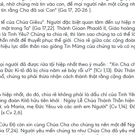
kẻ, nhờ chúng mà tin vào con, để mọi người nên một cũng n
tin rằng Cha đã sai Con" (Ga 17, 20-26 ).
n tế của Chúa Giêsu". Người đặc biệt quan tâm đến sự hiệp n
một trong Ta" (Ga 17,22). Thánh Gioan Phaolô II, Giáo hoàng 
là Tình Yêu? Chúng ta chia rẽ, thì làm sao chúng ta có thể 
n nhất để thuyết phục thế giới. Chia rẽ giữa các cộng đoà
và hiệu lực dấn thân rao giảng Tin Mừng của chúng ta và có
 người đã được rửa tội hiệp nhất theo ý muốn : "Xin Cha ch
 ra Đức Ki-tô đã bị chia năm xẻ bảy rồi ư?" (1Cr 1,13). Đức T
ổ, chúng ta phải thừa nhận cách thành thật rằng cộng đoàn c
ôn hiệp nhất, do đó, chia rẽ không phải là dấu chỉ của Tình Y
ng đoàn Kitô hữu tiên khởi : Ngày Lễ Chúa Thánh Thần hiện 
, và Maria, mẹ Ðức Yêsu và các anh em Người" (Cv 1,14). Đ
(x.Cv 2,6).
 Cứu Độ còn xin cùng Chúa Cha cho chúng ta nên một để Ngư
a 17,24). Người yêu mến chúng ta như Chúa Cha đã yêu m