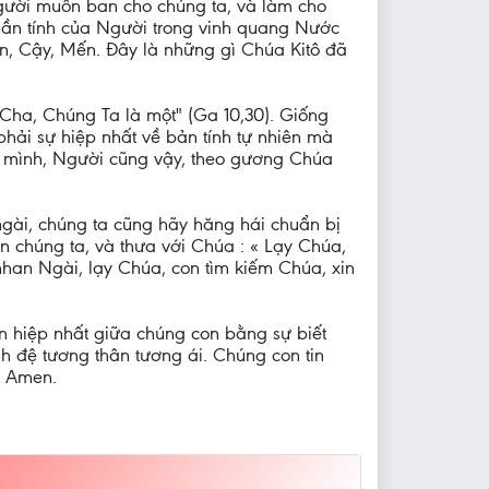
gười muốn ban cho chúng ta, và làm cho
hần tính của Người trong vinh quang Nước
in, Cậy, Mến. Đây là những gì Chúa Kitô đã
 Cha, Chúng Ta là một" (Ga 10,30). Giống
ải sự hiệp nhất về bản tính tự nhiên mà
 mình, Người cũng vậy, theo gương Chúa
ngài, chúng ta cũng hãy hăng hái chuẩn bị
 chúng ta, và thưa với Chúa : « Lạy Chúa,
nhan Ngài, lạy Chúa, con tìm kiếm Chúa, xin
ần hiệp nhất giữa chúng con bằng sự biết
h đệ tương thân tương ái. Chúng con tin
. Amen.