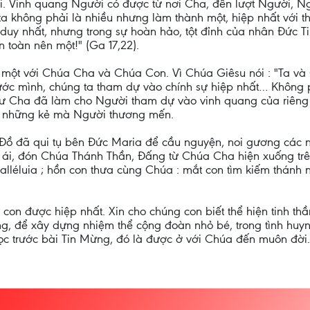
. Vinh quang Người có được từ nơi Cha, đến lượt Người, N
a không phải là nhiều nhưng làm thành một, hiệp nhất với t
 duy nhất, nhưng trong sự hoàn hảo, tột đỉnh của nhân Đức T
 toàn nên một!" (Ga 17,22).
n một với Chúa Cha và Chúa Con. Vì Chúa Giêsu nói : "Ta và
c mình, chúng ta tham dự vào chính sự hiệp nhất… Không ph
hư Cha đã làm cho Người tham dự vào vinh quang của riêng
ới những kẻ mà Người thương mến.
 Đồ đã qui tụ bên Đức Maria để cầu nguyện, noi gương các 
ái, đón Chúa Thánh Thần, Đấng từ Chúa Cha hiện xuống trên
alléluia ; hồn con thưa cùng Chúa : mắt con tìm kiếm thánh 
on được hiệp nhất. Xin cho chúng con biết thể hiện tinh th
g, để xây dựng nhiệm thể cộng đoàn nhỏ bé, trong tình huyn
c trước bài Tin Mừng, đó là được ở với Chúa đến muôn đời