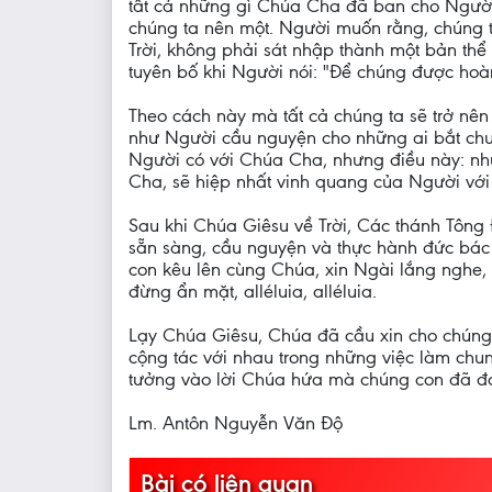
tất cả những gì Chúa Cha đã ban cho Người
chúng ta nên một. Người muốn rằng, chúng t
Trời, không phải sát nhập thành một bản thể
tuyên bố khi Người nói: "Để chúng được hoàn
Theo cách này mà tất cả chúng ta sẽ trở nê
như Người cầu nguyện cho những ai bắt chướ
Người có với Chúa Cha, nhưng điều này: n
Cha, sẽ hiệp nhất vinh quang của Người v
Sau khi Chúa Giêsu về Trời, Các thánh Tông
sẵn sàng, cầu nguyện và thực hành đức bác 
con kêu lên cùng Chúa, xin Ngài lắng nghe, 
đừng ẩn mặt, alléluia, alléluia.
Lạy Chúa Giêsu, Chúa đã cầu xin cho chúng c
cộng tác với nhau trong những việc làm chun
tưởng vào lời Chúa hứa mà chúng con đã đọ
Lm. Antôn Nguyễn Văn Độ
Bài có liên quan