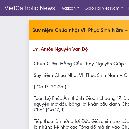
VietCatholic News
Vatican
Giáo Hội Việt Nam
Suy niệm Chúa nhật VII Phục Sinh Năm –
Lm. Antôn Nguyễn Văn Độ
Chúa Giêsu Hằng Cầu Thay Nguyện Giúp C
Suy niệm Chúa Nhật VII Phục Sinh Năm – C
( Ga 17, 20-26 )
Toàn bộ Phúc Âm thánh Gioan chương 17 là d
nguyện mở đầu bằng lời khẩn cầu danh Cha,
Cha" (Ga 17, 1).
Tiếp theo là những lời Đức Giêsu xin cho c
là những kẻ nhờ các Tông đồ mà tin vào Chú