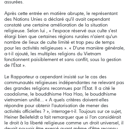
assurées.
Après cette entrée en matière abrupte, le représentant
des Nations Unies a déclaré qu'il avait cependant
constaté une certaine amélioration de la situation
religieuse. Selon lui , « l'espace réservé aux culte s'est
élargi bien que certaines régions rurales n'aient qu'un
nombre de lieux de culte limité et trop peu de temps
pour les activités religieuses ». « D'une manière générale,
a-t-il ajouté, les multiples religions du Vietnam
fonctionnent paisiblement et sans conflit, sous la gestion
de l'État ».
Le Rapporteur a cependant insisté sur le cas des
communautés religieuses indépendantes ne relevant pas
des grandes religions reconnues par l'État. Il a cité le
caodaïsme, le bouddhisme Hoa Hao, le bouddhisme
vietnamien unifié… « A quels critères doivent-elles
répondre pour obtenir l'autorisation de mener des
activités officielles ? », interroge-t-il. Toujours sur ce sujet,
Heiner Beilefeldt a fait remarquer que si l'on considérait
le droit à la liberté religieuse comme un droit universel, il
devait pouvoir être exercé avant même d'être reconnu