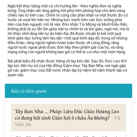
Ngài kết thúc bằng một cử chỉ hướng lên - theo nghĩa đen và nghĩa
bóng. Ông nhận xét rằng giếng trời phía trên phòng họp cho ánh sáng
chiếu vào từ trên cao. Chính trị cũng cần phải nhận ra một thước đo có
trước và vượt lên trên nó. Những bức tranh trên các bức tường phía
trên của bán nguyệt, mô tả việc đón nhận Tin Mừng và Mười Điều Răn,
không phải là sự lẫn lộn giữa trật tự chính trị và tôn giáo, ngài nói, mà là
lời nhắc nhở rằng nền tự do hiện đại đã được chuẩn bị bởi một quá
trình giáo dục lương tâm lâu dài—một quá trình dạy dỗ, trong số những
điều khác, rằng người nghèo hoàn toàn thuộc về cộng đồng, rằng
người nước ngoài phải được đón tiếp theo phẩm giá của họ, và rằng
mạng sống con người không bao giờ có thể bị coi như một món hàng.
Bài phát biểu đã nhận được tràng vỗ tay kéo dài. Sau đó, Đức Leo XIV
lập tức đến trụ sở của Hội đồng Giám mục Tây Ban Nha, nơi ngài gặp
gỡ các giám mục của đất nước nhân dịp kỷ niệm 60 năm thành lập cơ
quan này.
Bài có liên quan
Tây Ban Nha … Pháp: Liệu Đức Giáo Hoàng Leo
có đang hồi sinh Giáo hội ở châu Âu không?
Vũ
Văn An