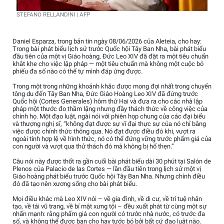
STEFANO RELLANDINI | AFP
Daniel Esparza, trong bản tin ngày 08/06/2026 của Aleteia, cho hay:
Trong bài phát biểu lịch sử trước Quốc hội Tây Ban Nha, bài phát biểu
đầu tiên của một vị Giáo hoàng, Đức Leo XIV đã đặt ra một tiêu chuẩn
khắt khe cho việc lập pháp — một tiêu chuẩn mà không một cuộc bỏ
phiếu đa số nào có thể tự mình đáp ứng được.
Trong một trong những khoảnh khắc được mong đợi nhất trong chuyến
tông du đến Tây Ban Nha, Đức Giáo Hoàng Leo XIV đã đứng trước
Quốc hội (Cortes Generales) hôm thứ Hai và đưa ra cho các nhà lập
pháp một thước đo thầm lặng nhưng đầy thách thức về công việc của
chính họ. Một đạo luật, ngài nói với phiên họp chung của các đại biểu
và thượng nghị sĩ, “không đạt được sự vĩ đại thực sự của nó chỉ bằng
việc được chính thức thông qua. Nó đạt được điều đó khi, vượt ra
ngoài tính hợp lệ về hình thức, nó có thể đứng vững trước phẩm giá của
con người và vượt qua thử thách đó mà không bị hổ thẹn.”
Câu nói này được thốt ra gần cuối bài phát biểu dài 30 phút tại Salón de
Plenos của Palacio de las Cortes — lần đầu tiên trong lịch sử một vị
Giáo hoàng phát biểu trước Quốc hội Tây Ban Nha. Nhưng chính điều
đó đã tạo nên xương sống cho bài phát biểu.
Mọi điều khác mà Leo XIV nói – về gia đình, về di cư, về trí tuệ nhân
tạo, về tái vũ trang, về bí mật xưng tội – đều xuất phát từ cùng một sự
nhấn mạnh: rằng phẩm giá con người có trước nhà nước, có trước đa
số, và không thể được ban cho hay tước bỏ bởi bất cứ đạo luật nào.