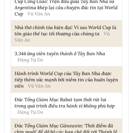
Cúp Công Giáo: Trận đấu giữa Tây Ban Nha và
Argentina khép lại câu chuyện đức tin tại World
Cup
Vũ Văn An
Nhà thờ chính tòa hiện đại: Vì sao World Cup là
tôn giáo thế tục tối thượng của chúng ta
Vũ
Văn An
3.344 ứng viên tuyên thánh ở Tây Ban Nha
Đặng Tự Do
Hành trình World Cup của Tây Ban Nha được
tiếp thêm sức mạnh bởi niềm tin của huấn luyện
viên
Vũ Văn An
Đức Tổng Giám Mục Rabat tạm thời rút lui
trong quá trình điều tra hành vi không phù hợp
Đặng Tự Do
Đức Tổng Giám Mục Gänswein: ‘Thời điểm đã
chín muồi’ để dỡ bỏ các hạn chế đối với Thánh lễ