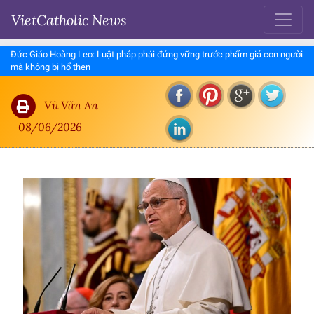
VietCatholic News
Đức Giáo Hoàng Leo: Luật pháp phải đứng vững trước phẩm giá con người
mà không bị hổ thẹn
Vũ Văn An
08/06/2026