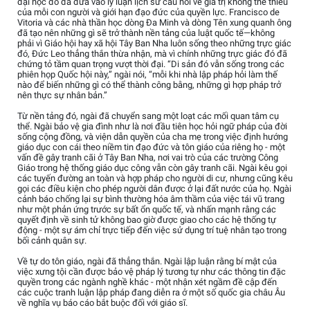
đại học đó đã đưa vào lý luận lịch sử câu hỏi về giá trị không thể thiếu
của mỗi con người và giới hạn đạo đức của quyền lực. Francisco de
Vitoria và các nhà thần học dòng Đa Minh và dòng Tên xung quanh ông
đã tạo nên những gì sẽ trở thành nền tảng của luật quốc tế—không
phải vì Giáo hội hay xã hội Tây Ban Nha luôn sống theo những trực giác
đó, Đức Leo thẳng thắn thừa nhận, mà vì chính những trực giác đó đã
chứng tỏ tầm quan trọng vượt thời đại. “Di sản đó vẫn sống trong các
phiên họp Quốc hội này,” ngài nói, “mỗi khi nhà lập pháp hỏi làm thế
nào để biến những gì có thể thành công bằng, những gì hợp pháp trở
nên thực sự nhân bản.”
Từ nền tảng đó, ngài đã chuyển sang một loạt các mối quan tâm cụ
thể. Ngài bảo vệ gia đình như là nơi đầu tiên học hỏi ngữ pháp của đời
sống cộng đồng, và viện dẫn quyền của cha mẹ trong việc định hướng
giáo dục con cái theo niềm tin đạo đức và tôn giáo của riêng họ - một
vấn đề gây tranh cãi ở Tây Ban Nha, nơi vai trò của các trường Công
Giáo trong hệ thống giáo dục công vẫn còn gây tranh cãi. Ngài kêu gọi
các tuyến đường an toàn và hợp pháp cho người di cư, nhưng cũng kêu
gọi các điều kiện cho phép người dân được ở lại đất nước của họ. Ngài
cảnh báo chống lại sự bình thường hóa âm thầm của việc tái vũ trang
như một phản ứng trước sự bất ổn quốc tế, và nhấn mạnh rằng các
quyết định về sinh tử không bao giờ được giao cho các hệ thống tự
động - một sự ám chỉ trực tiếp đến việc sử dụng trí tuệ nhân tạo trong
bối cảnh quân sự.
Về tự do tôn giáo, ngài đã thẳng thắn. Ngài lập luận rằng bí mật của
việc xưng tội cần được bảo vệ pháp lý tương tự như các thông tin đặc
quyền trong các ngành nghề khác - một nhận xét ngầm đề cập đến
các cuộc tranh luận lập pháp đang diễn ra ở một số quốc gia châu Âu
về nghĩa vụ báo cáo bắt buộc đối với giáo sĩ.