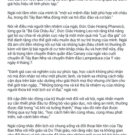
giá hữu hiệu về tính phức tạp.”
Ngài nói tầm nhìn của mình là “một sứ mệnh đặc biệt phù hợp với châu
Âu, trong đó Tây Ban Nha đóng một vai trò độc đáo và cơ bản.”
Nói về điều mà người tiền nhiệm của ngài, Đức Giáo Hoàng Phanxicô,
từng gọi là “Bà Giá Châu Âu”, Đức Giáo Hoàng Leo nói rằng khả năng
gạt bỏ sự chia rẽ và phân cực này là một món quà mà “Lục địa già” có
thể dành tặng cho thế giới nếu muốn duy trì sự trẻ trung của mình. Ngài
đã ám chỉ đến những nỗi sợ hãi và những luận điệu chính trị thường đi
kèm với tâm lý bài người di cư trên khắp châu Âu và hơn thế nữa, đây
sẽ là trọng tâm chuyến thăm quần đảo Canary của ngài vào cuối
chuyến đi Tây Ban Nha và chuyến thăm đảo Lampedusa của Ý vào
ngày 4 tháng 7.
“Đánh giá cao và nghiên cứu sự phức tạp, học cách không phủ nhận
nó mà đón nhận nó như một phước lành, và tránh xa những cách tiếp
cận dựa trên bản sắc dường như giải thích mọi thứ nhưng chỉ làm cho
thế giới tràn ngập…”“Những bóng ma và kẻ thù là nhiệm vụ của những
người thừa kế một lịch sử vĩ đại,” ngài nói.
Đề cập đến tác động của kỹ thuật mới đối với xã hội, ngài nhấn mạnh
sự cần thiết phải đầu tư đồng bộ vào giáo dục, nói rằng an ninh, thường
được đặt trong “vũ khí và tường thành,” thay vào đó nên đạt được
thông qua sự hợp tác, “học cách tiến lên cùng nhau, cùng nhau phát
triển, sát cánh bên nhau.”
Ngài cũng nhắc đến lịch sử chung sống và đối thoại liên tôn của Tây
Ban Nha với Hồi giáo và Do Thái giáo, nói rằng việc tạo ra không gian
cho đối thoại và trò chuyện đã làm cho những mối quan hệ hài hòa này