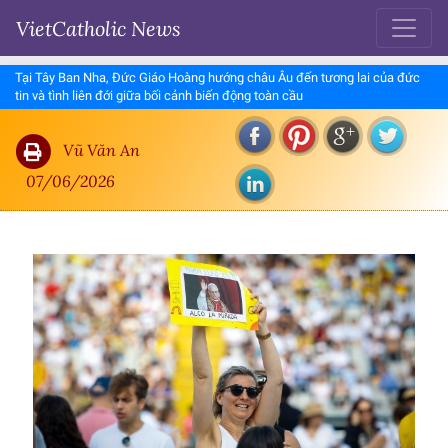
VietCatholic News
Tại Tây Ban Nha, Đức Giáo Hoàng hướng châu Âu đến tương lai của đức
tin và tình liên đới giữa bối cảnh biến động toàn cầu
Vũ Văn An
07/06/2026