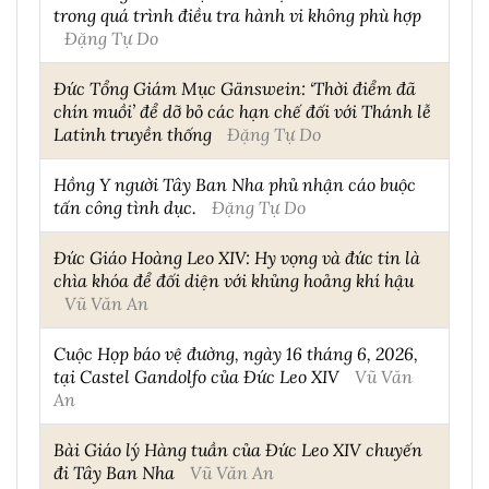
trong quá trình điều tra hành vi không phù hợp
Đặng Tự Do
Đức Tổng Giám Mục Gänswein: ‘Thời điểm đã
chín muồi’ để dỡ bỏ các hạn chế đối với Thánh lễ
Latinh truyền thống
Đặng Tự Do
Hồng Y người Tây Ban Nha phủ nhận cáo buộc
tấn công tình dục.
Đặng Tự Do
Đức Giáo Hoàng Leo XIV: Hy vọng và đức tin là
chìa khóa để đối diện với khủng hoảng khí hậu
Vũ Văn An
Cuộc Họp báo vệ đường, ngày 16 tháng 6, 2026,
tại Castel Gandolfo của Đức Leo XIV
Vũ Văn
An
Bài Giáo lý Hàng tuần của Đức Leo XIV chuyến
đi Tây Ban Nha
Vũ Văn An