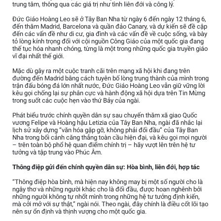
trung tâm, thông qua các giá trị như tình liên đới và công lý.
Đức Giáo Hoàng Leo sẽ ở Tây Ban Nha từ ngày 6 đến ngày 12 tháng 6,
đến thăm Madrid, Barcelona và quần đảo Canary, và dự kiến sẽ đề cập
đến các vấn đề như di cư, gia đình và các vấn đề về cuộc sống, và bày
tỏ lòng kính trọng đối với cội nguồn Công Giáo của một quốc gia đang
thế tục hóa nhanh chóng, từng là một trong những quốc gia truyền giáo
vĩ đại nhất thế giới.
Mặc dù gây ra một cuộc tranh cãi trên mạng xã hội khi đang trên
đường đến Madrid bằng cách tuyên bố lòng trung thành của mình trong
trận đấu bóng đá lớn nhất nước, Đức Giáo Hoàng Leo vẫn giữ vững lời
kêu gọi chống lại sự phân cực và hành động xã hội dựa trên Tin Mừng
trong suốt các cuộc hẹn vào thứ Bảy của ngài.
Phát biểu trước chính quyền dân sự sau chuyến thăm xã giao Quốc
vương Felipe và Hoàng hậu Letizia của Tây Ban Nha, ngài đã nhắc lại
lịch sử xây dựng “văn hóa gặp gỡ, không phải đối đầu” của Tây Ban
Nha trong bối cảnh căng thẳng toàn cầu hiện đại, và kêu gọi mọi người
– trên toàn bộ phổ hệ quan điểm chính trị – hãy vượt lên trên hệ tư
tưởng và tập trung vào Phúc Âm.
Thông điệp gửi đến chính quyền dân sự: Hòa bình, liên đới, hợp tác
“Thông điệp hòa bình, mà hiện nay không may bị một số người cho là
ngây thơ và những người khác cho là đối đầu, được hoan nghênh bởi
những người không tự nhốt mình trong những hệ tư tưởng định kiến,
mà cởi mở với sự thật,” ngài nói. Theo ngài, đây chính là điều cốt lõi tạo
nên sự ổn định và thịnh vượng cho một quốc gia.