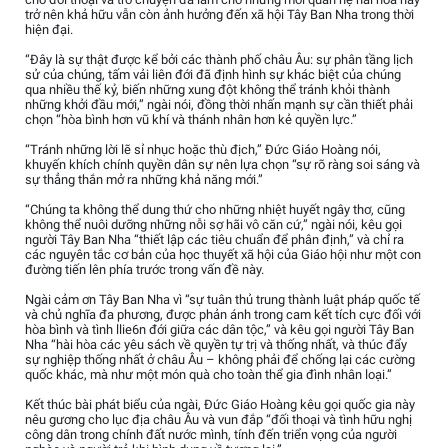
trở nên khả hữu vẫn còn ảnh hưởng đến xã hội Tây Ban Nha trong thời
hiện đại.
“Đây là sự thật được kể bởi các thành phố châu Âu: sự phân tầng lịch
sử của chúng, tấm vải liên đới đã định hình sự khác biệt của chúng
qua nhiều thế kỷ, biến những xung đột không thể tránh khỏi thành
những khởi đầu mới,” ngài nói, đồng thời nhấn mạnh sự cần thiết phải
chọn “hòa bình hơn vũ khí và thánh nhân hơn kẻ quyền lực.”
“Tránh những lời lẽ sỉ nhục hoặc thù địch,” Đức Giáo Hoàng nói,
khuyến khích chính quyền dân sự nên lựa chọn “sự rõ ràng soi sáng và
sự thẳng thắn mở ra những khả năng mới.”
“Chúng ta không thể dung thứ cho những nhiệt huyết ngây thơ, cũng
không thể nuôi dưỡng những nỗi sợ hãi vô căn cứ,” ngài nói, kêu gọi
người Tây Ban Nha “thiết lập các tiêu chuẩn để phân định,” và chỉ ra
các nguyên tắc cơ bản của học thuyết xã hội của Giáo hội như một con
đường tiến lên phía trước trong vấn đề này.
Ngài cảm ơn Tây Ban Nha vì “sự tuân thủ trung thành luật pháp quốc tế
và chủ nghĩa đa phương, được phản ánh trong cam kết tích cực đối với
hòa bình và tình llie6n đới giữa các dân tộc,” và kêu gọi người Tây Ban
Nha “hài hòa các yêu sách về quyền tự trị và thống nhất, và thúc đẩy
sự nghiệp thống nhất ở châu Âu – không phải để chống lại các cường
quốc khác, mà như một món quà cho toàn thể gia đình nhân loại.”
Kết thúc bài phát biểu của ngài, Đức Giáo Hoàng kêu gọi quốc gia này
nêu gương cho lục địa châu Âu và vun đắp “đối thoại và tình hữu nghị
công dân trong chính đất nước mình, tính đến triển vọng của người