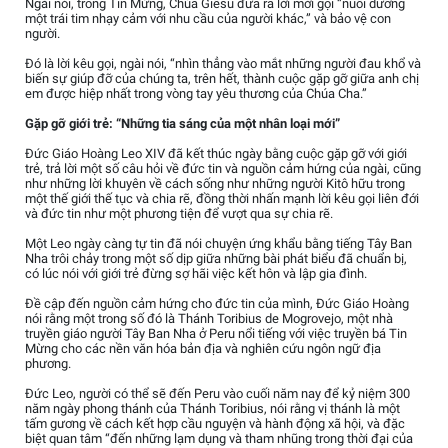
Ngài nói, trong Tin Mừng, Chúa Giêsu đưa ra lời mời gọi “nuôi dưỡng
một trái tim nhạy cảm với nhu cầu của người khác,” và bảo vệ con
người.
Đó là lời kêu gọi, ngài nói, “nhìn thẳng vào mắt những người đau khổ và
biến sự giúp đỡ của chúng ta, trên hết, thành cuộc gặp gỡ giữa anh chị
em được hiệp nhất trong vòng tay yêu thương của Chúa Cha.”
Gặp gỡ giới trẻ: “Những tia sáng của một nhân loại mới”
Đức Giáo Hoàng Leo XIV đã kết thúc ngày bằng cuộc gặp gỡ với giới
trẻ, trả lời một số câu hỏi về đức tin và nguồn cảm hứng của ngài, cũng
như những lời khuyên về cách sống như những người Kitô hữu trong
một thế giới thế tục và chia rẽ, đồng thời nhấn mạnh lời kêu gọi liên đới
và đức tin như một phương tiện để vượt qua sự chia rẽ.
Một Leo ngày càng tự tin đã nói chuyện ứng khẩu bằng tiếng Tây Ban
Nha trôi chảy trong một số dịp giữa những bài phát biểu đã chuẩn bị,
có lúc nói với giới trẻ đừng sợ hãi việc kết hôn và lập gia đình.
Đề cập đến nguồn cảm hứng cho đức tin của mình, Đức Giáo Hoàng
nói rằng một trong số đó là Thánh Toribius de Mogrovejo, một nhà
truyền giáo người Tây Ban Nha ở Peru nổi tiếng với việc truyền bá Tin
Mừng cho các nền văn hóa bản địa và nghiên cứu ngôn ngữ địa
phương.
Đức Leo, người có thể sẽ đến Peru vào cuối năm nay để kỷ niệm 300
năm ngày phong thánh của Thánh Toribius, nói rằng vị thánh là một
tấm gương về cách kết hợp cầu nguyện và hành động xã hội, và đặc
biệt quan tâm “đến những lạm dụng và tham nhũng trong thời đại của