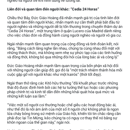
nghèo và người trẻ khi hình dung về tương lai.”
Liên đới và quan tâm đến người khác: “Cedia 24 Horas”
Chiều thứ Bảy, Đức Giáo Hoàng đã nhấn mạnh giá trị của tình liên đới
và quan tâm đến người khác, nhấn mạnh sự cần thiết phải bắt đầu từ
người nghèo và những người dễ bị tổn thương trong chuyến thăm dự án
“Cedia 24 Horas”, một trung tâm ở quận Lucero của Madrid dành riêng
cho việc chào đón và đồng hành cùng người nghèo và người vô gia cư.
Ngài nhấn mạnh tầm quan trọng của cộng đồng và tình đoàn kết, nói
rằng, “Bằng cách lắng nghe lẫn nhau, chúng ta cùng nhau đối mặt với
những thách thức, mà không xem nhẹ sự phức tạp của các tình huống
và đồng thời, không bỏ qua những đòi hỏi của lòng bác ái và công lý.”
Đức Giáo Hoàng nhấn mạnh tầm quan trọng của bổn phận xã hội đối
với những người cần giúp đỡ, gọi đó là “một trách nhiệm thánh hóa mỗi
cuộc gặp gỡ với người khác như một kairós” (thời tốt đẹp).
Ngài than thở rằng các Kitô hữu thường “đã khuất phục trước những
thái độ được định hình bởi các hệ tư tưởng thế tục hoặc các phương
pháp chính trị và kinh tế dẫn đến những khái quát hóa quá mức và
những kết luận sai lầm.”
“Việc một số người coi thường hoặc chế giễu các hoạt động bác ái,
như thể đó là nỗi ám ảnh của một số ít người chứ không phải là ngọn
lửa cháy bỏng trong sứ mệnh của Giáo hội, khiến tôi tin chắc rằng cần
phải đọc lại Tin Mừng, kẻo chúng ta có nguy cơ thay thế nó bằng sự
khôn ngoan của thế gian này,” ngài nói.