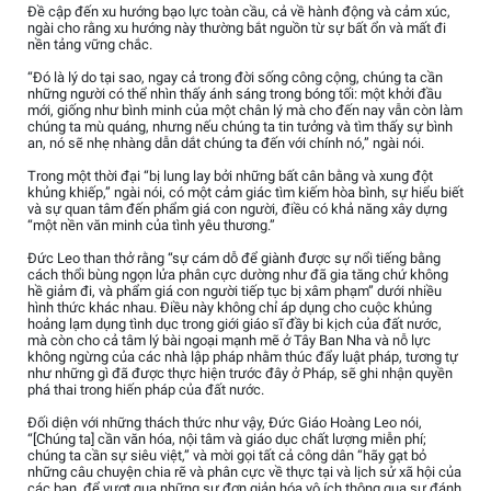
Đề cập đến xu hướng bạo lực toàn cầu, cả về hành động và cảm xúc,
ngài cho rằng xu hướng này thường bắt nguồn từ sự bất ổn và mất đi
nền tảng vững chắc.
“Đó là lý do tại sao, ngay cả trong đời sống công cộng, chúng ta cần
những người có thể nhìn thấy ánh sáng trong bóng tối: một khởi đầu
mới, giống như bình minh của một chân lý mà cho đến nay vẫn còn làm
chúng ta mù quáng, nhưng nếu chúng ta tin tưởng và tìm thấy sự bình
an, nó sẽ nhẹ nhàng dẫn dắt chúng ta đến với chính nó,” ngài nói.
Trong một thời đại “bị lung lay bởi những bất cân bằng và xung đột
khủng khiếp,” ngài nói, có một cảm giác tìm kiếm hòa bình, sự hiểu biết
và sự quan tâm đến phẩm giá con người, điều có khả năng xây dựng
“một nền văn minh của tình yêu thương.”
Đức Leo than thở rằng “sự cám dỗ để giành được sự nổi tiếng bằng
cách thổi bùng ngọn lửa phân cực dường như đã gia tăng chứ không
hề giảm đi, và phẩm giá con người tiếp tục bị xâm phạm” dưới nhiều
hình thức khác nhau. Điều này không chỉ áp dụng cho cuộc khủng
hoảng lạm dụng tình dục trong giới giáo sĩ đầy bi kịch của đất nước,
mà còn cho cả tâm lý bài ngoại mạnh mẽ ở Tây Ban Nha và nỗ lực
không ngừng của các nhà lập pháp nhằm thúc đẩy luật pháp, tương tự
như những gì đã được thực hiện trước đây ở Pháp, sẽ ghi nhận quyền
phá thai trong hiến pháp của đất nước.
Đối diện với những thách thức như vậy, Đức Giáo Hoàng Leo nói,
“[Chúng ta] cần văn hóa, nội tâm và giáo dục chất lượng miễn phí;
chúng ta cần sự siêu việt,” và mời gọi tất cả công dân “hãy gạt bỏ
những câu chuyện chia rẽ và phân cực về thực tại và lịch sử xã hội của
các bạn, để vượt qua những sự đơn giản hóa vô ích thông qua sự đánh