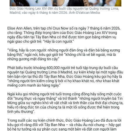
Đức Giáo Hoàng Leo XIV đến dự buổi cầu nguyện tại Quảng trường Lima,
Madrid, vào ngày 6 tháng 6 năm 2026. Ảnh ©Vatican Media
Elise Ann Allen, trên tạp chí Crux Now số ra ngày 7 tháng 6 năm 2026,
cho rằng: Thông điệp trọng tâm của Đức Giáo Hoàng Leo XIV trong
ngày đầu tiên tại Tây Ban Nha có thể được tóm gọn bằng nhiệm vụ
ngài giao cho giới trẻ: “Hãy là con người.”
“Vâng, hãy là con người: những người đàn ông và đàn bà bằng xương
bằng thịt,” ngài nói, kêu gọi giới trẻ “không chỉ là vẻ bề ngoài, mà là
những gương mặt đáng tin cậy.”
Phát biểu trước khoảng 600,000 người trẻ tuổi tập trung dự buổi cầu
nguyện tại Quảng trường Lima ở Madrid, sự kiện khép lại một ngày đầu
tiên bận rộn tại thủ đô Tây Ban Nha, Đức Giáo Hoàng kêu gọi họ hãy là
“những người tìm kiếm công lý bởi vì họ khao khát nó, như khao khát
miếng cơm manh áo hàng ngày.”
Ngài kêu gọi những người trẻ tuổi trong cộng đồng hãy sống một cuộc
đời “trung thực và ngay thẳng” và trở thành “những người truyền bá Tin
Mừng giữa sự nghèo khó về vật chất và tinh thần của thời đại chúng ta,
hiểu rõ rằng đức tin của chúng ta là một lối sống được thể hiện trong
tình yêu thương”.
Trong suốt các sự kiện chính thức, Đức Giáo Hoàng Leo đã đưa ra lời
kêu gọi rõ ràng đối với Tây Ban Nha – và châu Âu nói chung – hãy gạt
bỏ hệ tư tưởng và sự phân cực sang một bên và đặt con người làm