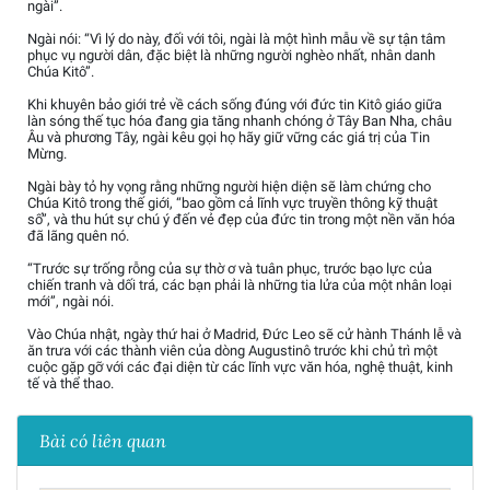
ngài”.
Ngài nói: “Vì lý do này, đối với tôi, ngài là một hình mẫu về sự tận tâm
phục vụ người dân, đặc biệt là những người nghèo nhất, nhân danh
Chúa Kitô”.
Khi khuyên bảo giới trẻ về cách sống đúng với đức tin Kitô giáo giữa
làn sóng thế tục hóa đang gia tăng nhanh chóng ở Tây Ban Nha, châu
Âu và phương Tây, ngài kêu gọi họ hãy giữ vững các giá trị của Tin
Mừng.
Ngài bày tỏ hy vọng rằng những người hiện diện sẽ làm chứng cho
Chúa Kitô trong thế giới, “bao gồm cả lĩnh vực truyền thông kỹ thuật
số”, và thu hút sự chú ý đến vẻ đẹp của đức tin trong một nền văn hóa
đã lãng quên nó.
“Trước sự trống rỗng của sự thờ ơ và tuân phục, trước bạo lực của
chiến tranh và dối trá, các bạn phải là những tia lửa của một nhân loại
mới”, ngài nói.
Vào Chúa nhật, ngày thứ hai ở Madrid, Đức Leo sẽ cử hành Thánh lễ và
ăn trưa với các thành viên của dòng Augustinô trước khi chủ trì một
cuộc gặp gỡ với các đại diện từ các lĩnh vực văn hóa, nghệ thuật, kinh
tế và thể thao.
Bài có liên quan