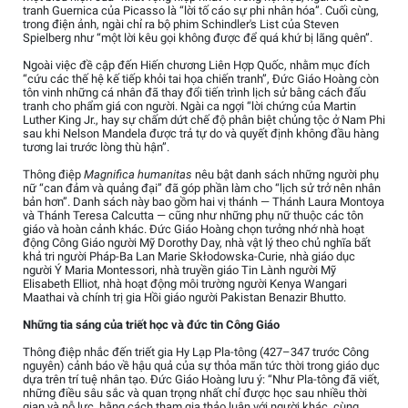
tranh Guernica của Picasso là “lời tố cáo sự phi nhân hóa”. Cuối cùng,
trong điện ảnh, ngài chỉ ra bộ phim Schindler's List của Steven
Spielberg như “một lời kêu gọi không được để quá khứ bị lãng quên”.
Ngoài việc đề cập đến Hiến chương Liên Hợp Quốc, nhằm mục đích
“cứu các thế hệ kế tiếp khỏi tai họa chiến tranh”, Đức Giáo Hoàng còn
tôn vinh những cá nhân đã thay đổi tiến trình lịch sử bằng cách đấu
tranh cho phẩm giá con người. Ngài ca ngợi “lời chứng của Martin
Luther King Jr., hay sự chấm dứt chế độ phân biệt chủng tộc ở Nam Phi
sau khi Nelson Mandela được trả tự do và quyết định không đầu hàng
tương lai trước lòng thù hận”.
Thông điệp
Magnifica humanitas
nêu bật danh sách những người phụ
nữ “can đảm và quảng đại” đã góp phần làm cho “lịch sử trở nên nhân
bản hơn”. Danh sách này bao gồm hai vị thánh — Thánh Laura Montoya
và Thánh Teresa Calcutta — cũng như những phụ nữ thuộc các tôn
giáo và hoàn cảnh khác. Đức Giáo Hoàng chọn tưởng nhớ nhà hoạt
động Công Giáo người Mỹ Dorothy Day, nhà vật lý theo chủ nghĩa bất
khả tri người Pháp-Ba Lan Marie Skłodowska-Curie, nhà giáo dục
người Ý Maria Montessori, nhà truyền giáo Tin Lành người Mỹ
Elisabeth Elliot, nhà hoạt động môi trường người Kenya Wangari
Maathai và chính trị gia Hồi giáo người Pakistan Benazir Bhutto.
Những tia sáng của triết học và đức tin Công Giáo
Thông điệp nhắc đến triết gia Hy Lạp Pla-tông (427–347 trước Công
nguyên) cảnh báo về hậu quả của sự thỏa mãn tức thời trong giáo dục
dựa trên trí tuệ nhân tạo. Đức Giáo Hoàng lưu ý: “Như Pla-tông đã viết,
những điều sâu sắc và quan trọng nhất chỉ được học sau nhiều thời
gian và nỗ lực, bằng cách tham gia thảo luận với người khác, cùng