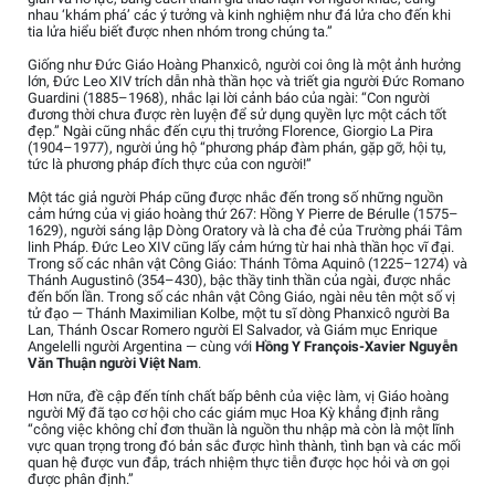
nhau ‘khám phá’ các ý tưởng và kinh nghiệm như đá lửa cho đến khi
tia lửa hiểu biết được nhen nhóm trong chúng ta.”
Giống như Đức Giáo Hoàng Phanxicô, người coi ông là một ảnh hưởng
lớn, Đức Leo XIV trích dẫn nhà thần học và triết gia người Đức Romano
Guardini (1885–1968), nhắc lại lời cảnh báo của ngài: “Con người
đương thời chưa được rèn luyện để sử dụng quyền lực một cách tốt
đẹp.” Ngài cũng nhắc đến cựu thị trưởng Florence, Giorgio La Pira
(1904–1977), người ủng hộ “phương pháp đàm phán, gặp gỡ, hội tụ,
tức là phương pháp đích thực của con người!”
Một tác giả người Pháp cũng được nhắc đến trong số những nguồn
cảm hứng của vị giáo hoàng thứ 267: Hồng Y Pierre de Bérulle (1575–
1629), người sáng lập Dòng Oratory và là cha đẻ của Trường phái Tâm
linh Pháp. Đức Leo XIV cũng lấy cảm hứng từ hai nhà thần học vĩ đại.
Trong số các nhân vật Công Giáo: Thánh Tôma Aquinô (1225–1274) và
Thánh Augustinô (354–430), bậc thầy tinh thần của ngài, được nhắc
đến bốn lần. Trong số các nhân vật Công Giáo, ngài nêu tên một số vị
tử đạo — Thánh Maximilian Kolbe, một tu sĩ dòng Phanxicô người Ba
Lan, Thánh Oscar Romero người El Salvador, và Giám mục Enrique
Angelelli người Argentina — cùng với
Hồng Y François-Xavier Nguyễn
Văn Thuận người Việt Nam
.
Hơn nữa, đề cập đến tính chất bấp bênh của việc làm, vị Giáo hoàng
người Mỹ đã tạo cơ hội cho các giám mục Hoa Kỳ khẳng định rằng
“công việc không chỉ đơn thuần là nguồn thu nhập mà còn là một lĩnh
vực quan trọng trong đó bản sắc được hình thành, tình bạn và các mối
quan hệ được vun đắp, trách nhiệm thực tiễn được học hỏi và ơn gọi
được phân định.”