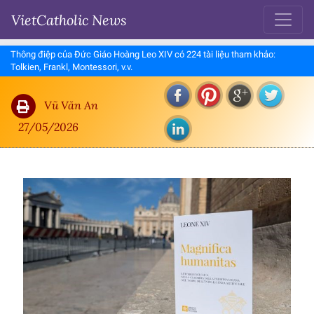
VietCatholic News
Thông điệp của Đức Giáo Hoàng Leo XIV có 224 tài liệu tham khảo:
Tolkien, Frankl, Montessori, v.v.
Vũ Văn An
27/05/2026