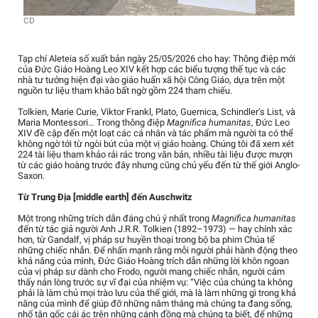
CD
Tạp chí Aleteia số xuất bản ngày 25/05/2026 cho hay: Thông điệp mới
của Đức Giáo Hoàng Leo XIV kết hợp các biểu tượng thế tục và các
nhà tư tưởng hiện đại vào giáo huấn xã hội Công Giáo, dựa trên một
nguồn tư liệu tham khảo bất ngờ gồm 224 tham chiếu.
Tolkien, Marie Curie, Viktor Frankl, Plato, Guernica, Schindler’s List, và
Maria Montessori… Trong thông điệp
Magnifica humanitas
, Đức Leo
XIV đề cập đến một loạt các cá nhân và tác phẩm mà người ta có thể
không ngờ tới từ ngòi bút của một vị giáo hoàng. Chúng tôi đã xem xét
224 tài liệu tham khảo rải rác trong văn bản, nhiều tài liệu được mượn
từ các giáo hoàng trước đây nhưng cũng chủ yếu đến từ thế giới Anglo-
Saxon.
Từ Trung Địa [middle earth] đến Auschwitz
Một trong những trích dẫn đáng chú ý nhất trong
Magnifica humanitas
đến từ tác giả người Anh J.R.R. Tolkien (1892–1973) — hay chính xác
hơn, từ Gandalf, vị pháp sư huyền thoại trong bộ ba phim Chúa tể
những chiếc nhẫn. Để nhấn mạnh rằng mỗi người phải hành động theo
khả năng của mình, Đức Giáo Hoàng trích dẫn những lời khôn ngoan
của vị pháp sư dành cho Frodo, người mang chiếc nhẫn, người cảm
thấy nản lòng trước sự vĩ đại của nhiệm vụ: “Việc của chúng ta không
phải là làm chủ mọi trào lưu của thế giới, mà là làm những gì trong khả
năng của mình để giúp đỡ những năm tháng mà chúng ta đang sống,
nhổ tận gốc cái ác trên những cánh đồng mà chúng ta biết, để những