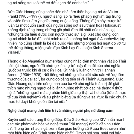
người sống sau có thể có đất sạch để canh tác.”
Đức Giáo Hoàng cũng nhắc đến nhà tâm thần học người Áo Viktor
Frankl (1905–1997), người sáng lập ra “liệu pháp ý nghĩa”, tập trung
vào việc tìm kiếm ý nghĩa trong cuộc sống. Thông điệp này mượn kết
luận từ một cuốn sách của người sống sót sau thảm họa Holocaust,
khẳng định rằng trong những giờ phút đen tối nhất của nhân loại,
“chúng ta đã hiểu được con người thực sự là gì. Xét cho cùng, con
người chính là kẻ đã phát minh ra các phòng hơi ngạt ở Auschwitz; tuy
nhiên, họ cũng chính là kẻ đã bước vào những phòng hơi ngạt đó với tư
thế đứng thẳng, miệng vẫn đọc Kinh Lạy Cha hoặc Kinh Shema
Yisrael.”
Thông điệp
Magnifica humanitas
cũng nhắc đến một nhân vật Do Thái
nổi bật khác, người đã chứng kiến sự trỗi dậy đen tối của chủ nghĩa
Quốc xã trước khi di cư đến Hoa Kỳ: nhà lý luận chính trị Hannah
Arendt (1906–1975). Nổi tiếng với những hiểu biết sâu sắc về “sự tầm
thường của cái ác”, bà cũng có bằng tiến sĩ về Thánh Augustinô. Đức
Giáo Hoàng dựa trên công trình của bà về chủ nghĩa toàn trị để giải
thích rằng những người dễ bị ảnh hưởng nhất bởi các hệ thống ý thức
hệ là “những người mà sự phân biệt giữa sự thật và hư cấu (tức là thực
tế của kinh nghiệm) và sự phân biệt giữa đúng và sai (tức là các chuẩn
mực tư duy) không còn tồn tại nữa.”
Nghệ thuật mang tính tiên tri và những người phụ nữ dũng cảm
Xuyên suốt các trang thông điệp, Đức Giáo Hoàng Leo XIV nhấn mạnh
các tác phẩm văn hóa và nghệ thuật “đã mang ý nghĩa gần như tiên
tri”. Trong âm nhạc, ngài xem Bản giao hưởng số 9 của Beethoven như
một biểu hiện của “khát vọng hiệp nhất”. Trong hội họa, ngài coi bức