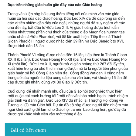
Dựa trên những giáo huấn gần đây của các Giáo hoàng
Trong văn kiện này, bổ sung thêm tiếng nói của mình vào các giáo
huấn xã hội của các Giáo hoàng, Đức Leo XIV đã đề cập rộng rãi đến
các vị tiền nhiệm gần đây của ngài, những người đã suy ngẫm về các
chủ đề này, bắt đầu từ Đức Leo XIII. Vị giáo hoàng được trích dẫn
nhiều nhất trong phần chú thích của thông điệp Magnifica humanitas
chắc chắn là Đức Phanxicô, với 55 lần xuất hiện. Tiếp theo là Thánh
Gioan Phaolô II, người được nhắc đến 39 lần, và Đức Bênêđíctô XVI,
được trích dẫn 18 lần.
Thánh Phaolô VI cũng được nhắc đến 16 lần, tiếp theo là Thánh Gioan
XXIII (ba lần), Đức Giáo Hoàng Piô XII (ba lần) và Đức Giáo Hoàng Piô
XI (một lần). Đức Leo XIII, người mà vị giáo hoàng thứ 267 đã lấy tên,
xuất hiện trong ba chú thích nhưng được mô tả là người tiên phong của
giáo huấn xã hội Công Giáo hiện đại. Công đồng Vatican II cũng nằm
trong số các nguồn tư liệu cung cấp cho văn bản, với khoảng 15 lần đề
cập được ghi nhận, cùng với Bộ Giáo lý Đức tin.
Cuối cùng, để nhấn mạnh nhu cầu của Giáo hội trong việc thực hiện
một cuộc cải cách hướng tới “một nền văn hóa minh bạch, trách nhiệm
giải trình và đánh giá”, Đức Leo XIV đã nhắc lại Thượng Hội đồng về
Tương lai (?) của Giáo hội. Dự án đồ sộ này, được người tiền nhiệm của
ngài khởi xướng để làm cho Giáo hội trở nên bao dung hơn, giờ đây đã
được ghi khắc vĩnh viễn vào một thông điệp.
Bài có liên quan