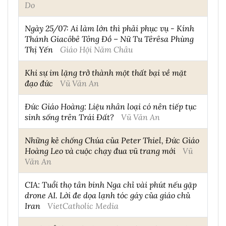
Do
Ngày 25/07: Ai làm lớn thì phải phục vụ - Kính
Thánh Giacôbê Tông Đồ – Nữ Tu Têrêsa Phùng
Thị Yến
Giáo Hội Năm Châu
Khi sự im lặng trở thành một thất bại về mặt
đạo đức
Vũ Văn An
Đức Giáo Hoàng: Liệu nhân loại có nên tiếp tục
sinh sống trên Trái Đất?
Vũ Văn An
Những kẻ chống Chúa của Peter Thiel, Đức Giáo
Hoàng Leo và cuộc chạy đua vũ trang mới
Vũ
Văn An
CIA: Tuổi thọ tân binh Nga chỉ vài phút nếu gặp
drone AI. Lời đe dọa lạnh tóc gáy của giáo chủ
Iran
VietCatholic Media