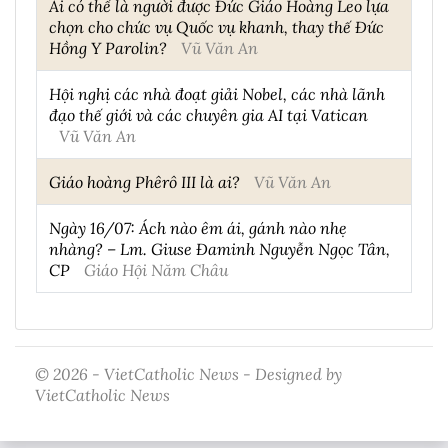
Ai có thể là người được Đức Giáo Hoàng Leo lựa
chọn cho chức vụ Quốc vụ khanh, thay thế Đức
Hồng Y Parolin?
Vũ Văn An
Hội nghị các nhà đoạt giải Nobel, các nhà lãnh
đạo thế giới và các chuyên gia AI tại Vatican
Vũ Văn An
Giáo hoàng Phêrô III là ai?
Vũ Văn An
Ngày 16/07: Ách nào êm ái, gánh nào nhẹ
nhàng? – Lm. Giuse Đaminh Nguyễn Ngọc Tân,
CP
Giáo Hội Năm Châu
© 2026 - VietCatholic News - Designed by
VietCatholic News