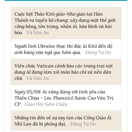
Cuộc hội Thảo Kitô giáo-Nho giáo tại Hán
Thành ra tuyên bố chung: xây dựng một thế giới
công bằng, tôn trọng, nhân ái, hòa bình và hài
hòa
Vũ Văn An
Người lính Ukraine thực thi đức ái Kitô đến độ
anh hùng vừa ngã gục hôm qua.
Đặng Tự Do
Viên chức Vatican cảnh báo các trang trại nội
dung AI đang làm xói mòn báo chí và nền dân
chủ
Vũ Văn An
Ngày 05/08: Ai xứng đáng với tình yêu của
Thiên Chúa – Lm. Phanxicô Xavie Cao Văn Trí,
CP
Giáo Hội Năm Châu
Những tin đồn về sự suy tàn của Công Giáo Ái
Nhĩ Lan đã bị phóng đại.
Đặng Tự Do