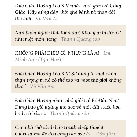
Đức Giáo Hoàng Leo XIV nhắn nhủ giới trẻ Công
Giáo: Hãy đứng dậy khỏi ghế bành và thay đổi
thế giới
Vũ Văn An
Nạn buôn người thời hiện đại: Không ai bị đối xử
như một món hàng
Thanh Quảng sdb
KHÔNG PHẢI ĐIỀU GÌ, NHƯNG LÀ AI
Lm.
Minh Anh (Tgp. Huế)
Đức Giáo Hoàng Leo XIV: Sử dụng AI một cách
thận trọng vì nó có thể tạo ra ‘một thế giới không
thực’
Vũ Văn An
Đức Giáo Hoàng nhắn nhủ giới trẻ Bồ Đào Nha:
Đừng bao giờ ngừng mơ ước về một đất nước hòa
bình và bác ái
Thanh Quảng sdb
Các nhà thờ cảnh báo tranh chấp thuế ở
Giêrusalem đe dọa công tác bác ái.
Đặng Tự