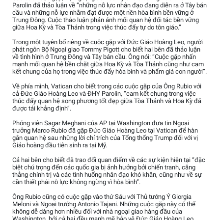
Parolin đã thảo luận về “những nỗ lực nhân đạo đang diễn ra ở Tây bán
cầu và những nỗ lực nhằm đạt được một nền hòa bình bền vững ở
Trung Đông. Cuộc thảo luận phản ánh mối quan hệ đối tác bền vững
giữa Hoa Kỳ và Tòa Thánh trong việc thúc đẩy tự do tôn giáo.”
Trong một tuyên bố riêng về cuộc gặp với Đức Giáo Hoàng Leo, người
phát ngôn Bộ Ngoại giao Tommy Pigott cho biết hai bên đã thảo luận
về tình hình ở Trung Đông và Tây bán cầu. Ông nói: “Cuộc gặp nhấn
mạnh mối quan hệ bền chặt giữa Hoa Kỳ và Tòa Thánh cũng như cam
kết chung của họ trong việc thúc đẩy hòa bình và phẩm giá con người”.
Về phía mình, Vatican cho biết trong các cuộc gặp của Ông Rubio với
cả Đức Giáo Hoàng Leo và ĐHY Parolin, “cam kết chung trong việc
thúc đẩy quan hệ song phương tốt đẹp giữa Tòa Thánh và Hoa Kỳ đã
được tái khẳng định”.
Phóng viên Sagar Meghani của AP tại Washington đưa tin Ngoại
trưởng Marco Rubio đã gặp Đức Giáo Hoàng Leo tại Vatican để hàn
gắn quan hệ sau những lời chỉ trích của Tổng thống Trump đối với vị
Giáo hoàng đầu tiên sinh ra tại Mỹ.
Cả hai bên cho biết đã trao đổi quan điểm về các sự kiện hiện tại “đặc
biệt chú trọng đến các quốc gia bị ảnh hưởng bởi chiến tranh, căng
thẳng chính trị và các tình huống nhân đạo khó khăn, cũng như về sự
cần thiết phải nỗ lực không ngừng vì hòa bình”.
Ông Rubio cũng có cuộc gặp vào thứ Sáu với Thủ tướng Ý Giorgia
Meloni và Ngoại trưởng Antonio Tajani. Những cuộc gặp này có thể
không dễ dàng hơn nhiều đối với nhà ngoại giao hàng đầu của
Washington, bởi cả hai đều mạnh mẽ bảo vệ Đức Giáo Hoàng Leo