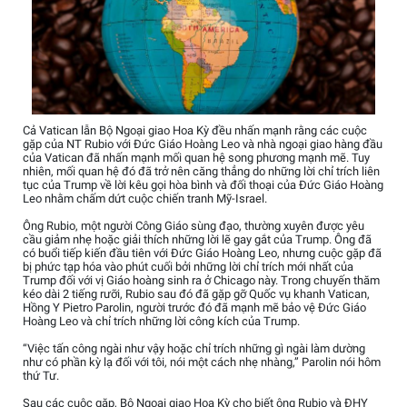
Cả Vatican lẫn Bộ Ngoại giao Hoa Kỳ đều nhấn mạnh rằng các cuộc
gặp của NT Rubio với Đức Giáo Hoàng Leo và nhà ngoại giao hàng đầu
của Vatican đã nhấn mạnh mối quan hệ song phương mạnh mẽ. Tuy
nhiên, mối quan hệ đó đã trở nên căng thẳng do những lời chỉ trích liên
tục của Trump về lời kêu gọi hòa bình và đối thoại của Đức Giáo Hoàng
Leo nhằm chấm dứt cuộc chiến tranh Mỹ-Israel.
Ông Rubio, một người Công Giáo sùng đạo, thường xuyên được yêu
cầu giảm nhẹ hoặc giải thích những lời lẽ gay gắt của Trump. Ông đã
có buổi tiếp kiến đầu tiên với Đức Giáo Hoàng Leo, nhưng cuộc gặp đã
bị phức tạp hóa vào phút cuối bởi những lời chỉ trích mới nhất của
Trump đối với vị Giáo hoàng sinh ra ở Chicago này. Trong chuyến thăm
kéo dài 2 tiếng rưỡi, Rubio sau đó đã gặp gỡ Quốc vụ khanh Vatican,
Hồng Y Pietro Parolin, người trước đó đã mạnh mẽ bảo vệ Đức Giáo
Hoàng Leo và chỉ trích những lời công kích của Trump.
“Việc tấn công ngài như vậy hoặc chỉ trích những gì ngài làm dường
như có phần kỳ lạ đối với tôi, nói một cách nhẹ nhàng,” Parolin nói hôm
thứ Tư.
Sau các cuộc gặp, Bộ Ngoại giao Hoa Kỳ cho biết ông Rubio và ĐHY