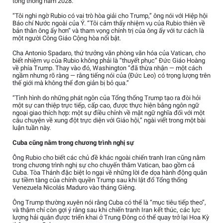
tổng thống năm 2028.
“Tôi nghi ngờ Rubio có vai trò hòa giải cho Trump,” ông nói với Hiệp hội
Báo chí Nước ngoài của Ý. “Tôi cảm thấy nhiệm vụ của Rubio thiên về
bản thân ông ấy hơn” và tham vọng chính trị của ông ấy với tư cách là
một người Công Giáo Cộng hòa nổi bật.
Cha Antonio Spadaro, thứ trưởng văn phòng văn hóa của Vatican, cho
biết nhiệm vụ của Rubio không phải là “thuyết phục” Đức Giáo Hoàng
về phía Trump. Thay vào đó, Washington “đã thừa nhận — một cách
ngầm nhưng rõ ràng — rằng tiếng nói của (Đức Leo) có trọng lượng trên
thế giới mà không thể đơn giản bị bỏ qua.”
“Tình hình do những phát ngôn của Tổng thống Trump tạo ra đòi hỏi
một sự can thiệp trực tiếp, cấp cao, được thực hiện bằng ngôn ngữ
ngoại giao thích hợp: một sự điều chỉnh về mặt ngữ nghĩa đối với một
câu chuyện về xung đột trực diện với Giáo hội,” ngài viết trong một bài
luận tuần này.
Cuba cũng nằm trong chương trình nghị sự
Ông Rubio cho biết các chủ đề khác ngoài chiến tranh Iran cũng nằm
trong chương trình nghị sự cho chuyến thăm Vatican, bao gồm cả
Cuba. Tòa Thánh đặc biệt lo ngại về những lời đe dọa hành động quân
sự tiềm tàng của chính quyền Trump sau khi lật đổ Tổng thống
Venezuela Nicolás Maduro vào tháng Giêng.
Ông Trump thường xuyên nói rằng Cuba có thể là “mục tiêu tiếp theo”,
và thậm chí còn gợi ý rằng sau khi chiến tranh Iran kết thúc, các lực
lượng hải quân được triển khai ở Trung Đông có thể quay trở lại Hoa Kỳ