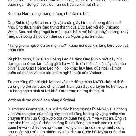
buộc ngài “đồng ý” với việc Iran sở hữu vũ khí hạt nhân.
Đến thứ Năm, căng thẳng dường như đã dịu bớt.
Ông Rubio tặng Đức Leo một vật chặn giấy hình quả bóng đá pha lê
nhỏ. Ông thừa nhận lòng trung thành của Đức Leo với đội Chicago
White Sox, nói rằng “ngài là một người hâm mộ bóng chày,” nhưng lưu ý
rằng quả bóng đá có con dấu của Bộ Ngoại giao trên đó.
“Tặng gì cho người đã có mọi thứ?” Rubio nói đùa khi tặng Đức Leo vật
chặn giấy.
Về phần mình, Đức Giáo Hoàng Leo đã tặng Ông Rubio một cây bút
dường như được làm bằng gỗ ô liu — “ô liu dĩ nhiên là loài cây của hòa
bình,” Đức Giáo Hoàng Leo nói — có khắc huy hiệu của ngài và một
cuốn sách ảnh về các tác phẩm nghệ thuật của Vatican.
Trump cũng đã chỉ trích Meloni và các đồng minh NATO khác vì thiếu
sự ủng hộ đối với cuộc chiến tranh Iran, gần đây đã tuyên bố kế hoạch
rút hàng nghìn binh sĩ Mỹ khỏi Đức trong những tháng tới.
Vatican được cho là sẵn sàng đối thoại
Giampiero Gramaglia, cựu giám đốc hãng thông tấn ANSA và là phóng
viên Washington của hãng này, cho biết ông không kỳ vọng nhiều vào
chuyến thăm của Ông Rubio đối với quan hệ giữa Ý và Vatican. Ông và
các nhà bình luận Ý khác tin rằng Rubio đang tìm cách xoa dịu mối
quan hệ với vị Giáo hoàng vì tham vọng chính trị của riêng mình, cũng
như cuộc bầu cử giữa nhiệm kỳ sắp tới của Quốc hội Mỹ và cuộc đua