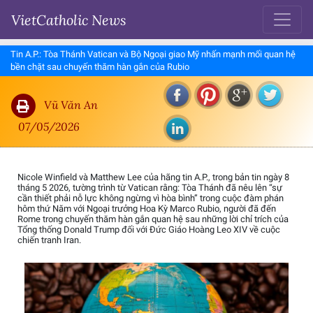
VietCatholic News
Tin A.P.: Tòa Thánh Vatican và Bộ Ngoại giao Mỹ nhấn mạnh mối quan hệ
bền chặt sau chuyến thăm hàn gắn của Rubio
Vũ Văn An
07/05/2026
Nicole Winfield và Matthew Lee của hãng tin A.P., trong bản tin ngày 8
tháng 5 2026, tường trình từ Vatican rằng: Tòa Thánh đã nêu lên “sự
cần thiết phải nỗ lực không ngừng vì hòa bình” trong cuộc đàm phán
hôm thứ Năm với Ngoại trưởng Hoa Kỳ Marco Rubio, người đã đến
Rome trong chuyến thăm hàn gắn quan hệ sau những lời chỉ trích của
Tổng thống Donald Trump đối với Đức Giáo Hoàng Leo XIV về cuộc
chiến tranh Iran.