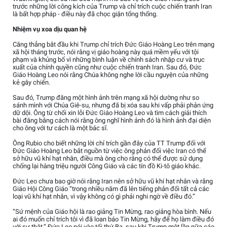
trước những lời công kích của Trump và chỉ trích cuộc chiến tranh Iran
là bất hợp pháp - điều này đã chọc giận tổng thống.
Nhiệm vụ xoa dịu quan hệ
Căng thẳng bắt đầu khi Trump chỉ trích Đức Giáo Hoàng Leo trên mạng
xã hội tháng trước, nói rằng vị giáo hoàng này quá mềm yếu với tội
phạm và khủng bố vì những bình luận về chính sách nhập cư và trục
xuất của chính quyền cũng như cuộc chiến tranh Iran. Sau đó, Đức
Giáo Hoàng Leo nói rằng Chúa không nghe lời cầu nguyện của những
kẻ gây chiến.
Sau đó, Trump đăng một hình ảnh trên mạng xã hội dường như so
sánh mình với Chúa Giê-su, nhưng đã bị xóa sau khi vấp phải phản ứng
dữ dội. Ông từ chối xin lỗi Đức Giáo Hoàng Leo và tìm cách giải thích
bài đăng bằng cách nói rằng ông nghĩ hình ảnh đó là hình ảnh đại diện
cho ông với tư cách là một bác sĩ.
Ông Rubio cho biết những lời chỉ trích gần đây của TT Trump đối với
Đức Giáo Hoàng Leo bắt nguồn từ việc ông phản đối việc Iran có thể
sở hữu vũ khí hạt nhân, điều mà ông cho rằng có thể được sử dụng
chống lại hàng triệu người Công Giáo và các tín đồ Ki-tô giáo khác.
Đức Leo chưa bao giờ nói rằng Iran nên sở hữu vũ khí hạt nhân và rằng
Giáo Hội Công Giáo “trong nhiều năm đã lên tiếng phản đối tất cả các
loại vũ khí hạt nhân, vì vậy không có gì phải nghi ngờ về điều đó.”
“Sứ mệnh của Giáo hội là rao giảng Tin Mừng, rao giảng hòa bình. Nếu
ai đó muốn chỉ trích tôi vì đã loan báo Tin Mừng, hãy để họ làm điều đó
với sự thật,” Đức Leo nói vào tối thứ Ba, sau khi Trump một lần nữa cáo