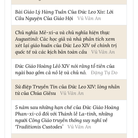
Bài Giáo Lý Hàng Tuần Của Đức Leo Xiv: Lời
Cầu Nguyện Của Giáo Hội
Vũ Văn An
Chủ nghĩa Mê-xi-a và chủ nghĩa hiện thực
Augustinô: Các học giả và nhà phân tích xem
xét lại giáo huấn của Đức Leo XIV về chính trị
quốc tế và các kịch bản toàn cầu
Vũ Văn An
Đức Giáo Hoàng Lêô XIV nói rằng tổ tiên của
ngài bao gồm cả nô lệ và chủ nô.
Đặng Tự Do
Sứ điệp Truyền Tin của Đức Leo XIV: lòng nhân
từ của Chúa Giêsu
Vũ Văn An
5 năm sau những hạn chế của Đức Giáo Hoàng
Phan-xi-cô đối với Thánh lễ La-tinh, những
người Công Giáo truyền thống suy nghĩ về
‘Traditionis Custodes’
Vũ Văn An