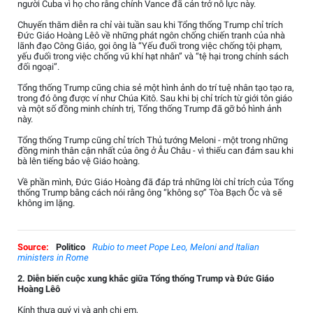
người Cuba vì họ cho rằng chính Vance đã cản trở nỗ lực này.
Chuyến thăm diễn ra chỉ vài tuần sau khi Tổng thống Trump chỉ trích
Đức Giáo Hoàng Lêô về những phát ngôn chống chiến tranh của nhà
lãnh đạo Công Giáo, gọi ông là “Yếu đuối trong việc chống tội phạm,
yếu đuối trong việc chống vũ khí hạt nhân” và “tệ hại trong chính sách
đối ngoại”.
Tổng thống Trump cũng chia sẻ một hình ảnh do trí tuệ nhân tạo tạo ra,
trong đó ông được ví như Chúa Kitô. Sau khi bị chỉ trích từ giới tôn giáo
và một số đồng minh chính trị, Tổng thống Trump đã gỡ bỏ hình ảnh
này.
Tổng thống Trump cũng chỉ trích Thủ tướng Meloni - một trong những
đồng minh thân cận nhất của ông ở Âu Châu - vì thiếu can đảm sau khi
bà lên tiếng bảo vệ Giáo hoàng.
Về phần mình, Đức Giáo Hoàng đã đáp trả những lời chỉ trích của Tổng
thống Trump bằng cách nói rằng ông “không sợ” Tòa Bạch Ốc và sẽ
không im lặng.
Source:
Politico
Rubio to meet Pope Leo, Meloni and Italian
ministers in Rome
2. Diễn biến cuộc xung khắc giữa Tổng thống Trump và Đức Giáo
Hoàng Lêô
Kính thưa quý vị và anh chị em,