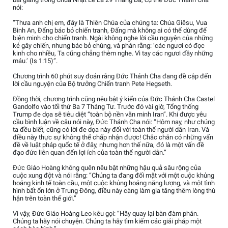
nói:
“Thưa anh chị em, đây là Thiên Chúa của chúng ta: Chúa Giêsu, Vua
Bình An, Đấng bác bỏ chiến tranh, Đấng mà không ai có thể dùng để
biện minh cho chiến tranh. Ngài không nghe lời cầu nguyện của những
kẻ gây chiến, nhưng bác bỏ chúng, và phán rằng: ‘các ngươi có đọc
kinh cho nhiều, Ta cũng chẳng thèm nghe. Vì tay các ngươi đầy những
máu.’ (Is 1:15)”.
Chương trình 60 phút suy đoán rằng Đức Thánh Cha đang đề cập đến
lời cầu nguyện của Bộ trưởng Chiến tranh Pete Hegseth.
Đồng thời, chương trình cũng nêu bật ý kiến của Đức Thánh Cha Castel
Gandolfo vào tối thứ Ba 7 Tháng Tư. Trước đó vài giờ, Tổng thống
Trump đe dọa sẽ tiêu diệt “toàn bộ nền văn minh Iran”. Khi được yêu
cầu bình luận về câu nói này, Đức Thánh Cha nói: “Hôm nay, như chúng
ta đều biết, cũng có lời đe dọa này đối với toàn thể người dân Iran. Và
điều này thực sự không thể chấp nhận được! Chắc chắn có những vấn
đề về luật pháp quốc tế ở đây, nhưng hơn thế nữa, đó là một vấn đề
đạo đức liên quan đến lợi ích của toàn thể người dân.”
Đức Giáo Hoàng không quên nêu bật những hậu quả sâu rộng của
cuộc xung đột và nói rằng: “Chúng ta đang đối mặt với một cuộc khủng
hoảng kinh tế toàn cầu, một cuộc khủng hoảng năng lượng, và một tình
hình bất ổn lớn ở Trung Đông, điều này càng làm gia tăng thêm lòng thù
hận trên toàn thế giới.”
Vì vậy, Đức Giáo Hoàng Leo kêu gọi: “Hãy quay lại bàn đàm phán.
Chúng ta hãy nói chuyện. Chúng ta hãy tìm kiếm các giải pháp một