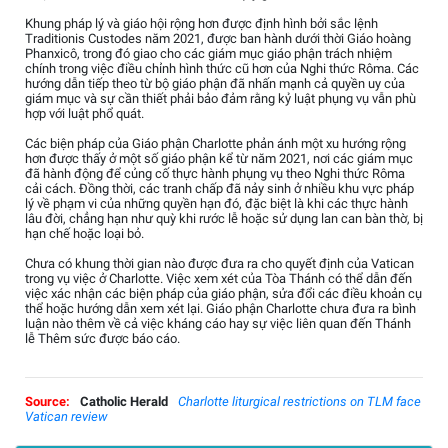
Khung pháp lý và giáo hội rộng hơn được định hình bởi sắc lệnh
Traditionis Custodes năm 2021, được ban hành dưới thời Giáo hoàng
Phanxicô, trong đó giao cho các giám mục giáo phận trách nhiệm
chính trong việc điều chỉnh hình thức cũ hơn của Nghi thức Rôma. Các
hướng dẫn tiếp theo từ bộ giáo phận đã nhấn mạnh cả quyền uy của
giám mục và sự cần thiết phải bảo đảm rằng kỷ luật phụng vụ vẫn phù
hợp với luật phổ quát.
Các biện pháp của Giáo phận Charlotte phản ánh một xu hướng rộng
hơn được thấy ở một số giáo phận kể từ năm 2021, nơi các giám mục
đã hành động để củng cố thực hành phụng vụ theo Nghi thức Rôma
cải cách. Đồng thời, các tranh chấp đã nảy sinh ở nhiều khu vực pháp
lý về phạm vi của những quyền hạn đó, đặc biệt là khi các thực hành
lâu đời, chẳng hạn như quỳ khi rước lễ hoặc sử dụng lan can bàn thờ, bị
hạn chế hoặc loại bỏ.
Chưa có khung thời gian nào được đưa ra cho quyết định của Vatican
trong vụ việc ở Charlotte. Việc xem xét của Tòa Thánh có thể dẫn đến
việc xác nhận các biện pháp của giáo phận, sửa đổi các điều khoản cụ
thể hoặc hướng dẫn xem xét lại. Giáo phận Charlotte chưa đưa ra bình
luận nào thêm về cả việc kháng cáo hay sự việc liên quan đến Thánh
lễ Thêm sức được báo cáo.
Source:
Catholic Herald
Charlotte liturgical restrictions on TLM face
Vatican review