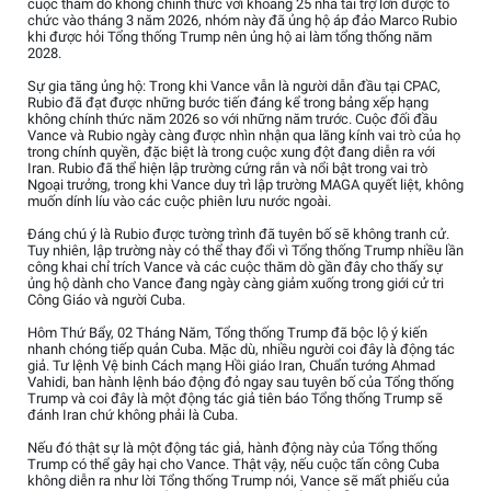
cuộc thăm dò không chính thức với khoảng 25 nhà tài trợ lớn được tổ
chức vào tháng 3 năm 2026, nhóm này đã ủng hộ áp đảo Marco Rubio
khi được hỏi Tổng thống Trump nên ủng hộ ai làm tổng thống năm
2028.
Sự gia tăng ủng hộ: Trong khi Vance vẫn là người dẫn đầu tại CPAC,
Rubio đã đạt được những bước tiến đáng kể trong bảng xếp hạng
không chính thức năm 2026 so với những năm trước. Cuộc đối đầu
Vance và Rubio ngày càng được nhìn nhận qua lăng kính vai trò của họ
trong chính quyền, đặc biệt là trong cuộc xung đột đang diễn ra với
Iran. Rubio đã thể hiện lập trường cứng rắn và nổi bật trong vai trò
Ngoại trưởng, trong khi Vance duy trì lập trường MAGA quyết liệt, không
muốn dính líu vào các cuộc phiên lưu nước ngoài.
Đáng chú ý là Rubio được tường trình đã tuyên bố sẽ không tranh cử.
Tuy nhiên, lập trường này có thể thay đổi vì Tổng thống Trump nhiều lần
công khai chỉ trích Vance và các cuộc thăm dò gần đây cho thấy sự
ủng hộ dành cho Vance đang ngày càng giảm xuống trong giới cử tri
Công Giáo và người Cuba.
Hôm Thứ Bẩy, 02 Tháng Năm, Tổng thống Trump đã bộc lộ ý kiến
nhanh chóng tiếp quản Cuba. Mặc dù, nhiều người coi đây là động tác
giả. Tư lệnh Vệ binh Cách mạng Hồi giáo Iran, Chuẩn tướng Ahmad
Vahidi, ban hành lệnh báo động đỏ ngay sau tuyên bố của Tổng thống
Trump và coi đây là một động tác giả tiên báo Tổng thống Trump sẽ
đánh Iran chứ không phải là Cuba.
Nếu đó thật sự là một động tác giả, hành động này của Tổng thống
Trump có thể gây hại cho Vance. Thật vậy, nếu cuộc tấn công Cuba
không diễn ra như lời Tổng thống Trump nói, Vance sẽ mất phiếu của