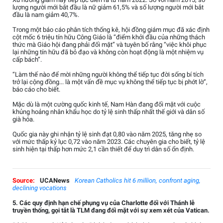
lượng người mới bắt đầu là nữ giảm 61,5% và số lượng người mới bắt
đầu là nam giảm 40,7%.
Trong một báo cáo phân tích thống kê, hội đồng giám mục đã xác định
cột mốc 6 triệu tín hữu Công Giáo là “điểm khởi đầu của những thách
thức mà Giáo hội đang phải đối mặt” và tuyên bố rằng “việc khôi phục
lại những tín hữu đã bỏ đạo và không còn hoạt động là một nhiệm vụ
cấp bách”.
“Làm thế nào để mời những người không thể tiếp tục đời sống bí tích
trở lại cộng đồng... là một vấn đề mục vụ không thể tiếp tục bị phớt lờ”,
báo cáo cho biết.
Mặc dù là một cường quốc kinh tế, Nam Hàn đang đối mặt với cuộc
khủng hoảng nhân khẩu học do tỷ lệ sinh thấp nhất thế giới và dân số
già hóa.
Quốc gia này ghi nhận tỷ lệ sinh đạt 0,80 vào năm 2025, tăng nhẹ so
với mức thấp kỷ lục 0,72 vào năm 2023. Các chuyên gia cho biết, tỷ lệ
sinh hiện tại thấp hơn mức 2,1 cần thiết để duy trì dân số ổn định.
Source:
UCANews
Korean Catholics hit 6 million, confront aging,
declining vocations
5. Các quy định hạn chế phụng vụ của Charlotte đối với Thánh lễ
truyền thống, gọi tắt là TLM đang đối mặt với sự xem xét của Vatican.