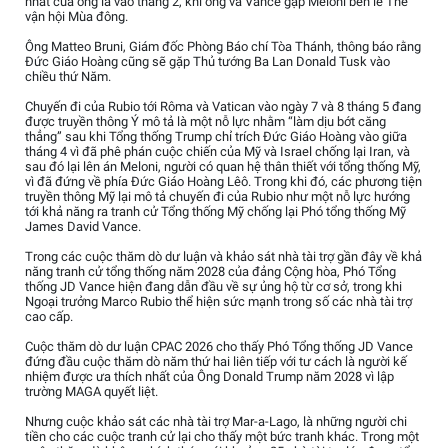
nhất của ông là vào tháng 2, khi ông và Vance gặp Meloni bên lề Thế
vận hội Mùa đông.
Ông Matteo Bruni, Giám đốc Phòng Báo chí Tòa Thánh, thông báo rằng
Đức Giáo Hoàng cũng sẽ gặp Thủ tướng Ba Lan Donald Tusk vào
chiều thứ Năm.
Chuyến đi của Rubio tới Rôma và Vatican vào ngày 7 và 8 tháng 5 đang
được truyền thông Ý mô tả là một nỗ lực nhằm “làm dịu bớt căng
thẳng” sau khi Tổng thống Trump chỉ trích Đức Giáo Hoàng vào giữa
tháng 4 vì đã phê phán cuộc chiến của Mỹ và Israel chống lại Iran, và
sau đó lại lên án Meloni, người có quan hệ thân thiết với tổng thống Mỹ,
vì đã đứng về phía Đức Giáo Hoàng Lêô. Trong khi đó, các phương tiện
truyền thông Mỹ lại mô tả chuyến đi của Rubio như một nỗ lực hướng
tới khả năng ra tranh cử Tổng thống Mỹ chống lại Phó tổng thống Mỹ
James David Vance.
Trong các cuộc thăm dò dư luận và khảo sát nhà tài trợ gần đây về khả
năng tranh cử tổng thống năm 2028 của đảng Cộng hòa, Phó Tổng
thống JD Vance hiện đang dẫn đầu về sự ủng hộ từ cơ sở, trong khi
Ngoại trưởng Marco Rubio thể hiện sức mạnh trong số các nhà tài trợ
cao cấp.
Cuộc thăm dò dư luận CPAC 2026 cho thấy Phó Tổng thống JD Vance
đứng đầu cuộc thăm dò năm thứ hai liên tiếp với tư cách là người kế
nhiệm được ưa thích nhất của Ông Donald Trump năm 2028 vì lập
trường MAGA quyết liệt.
Nhưng cuộc khảo sát các nhà tài trợ Mar-a-Lago, là những người chi
tiền cho các cuộc tranh cử lại cho thấy một bức tranh khác. Trong một