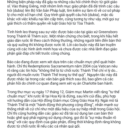
Những biện pháp này đã gây ra những câu hỏi chính thức từ giới giáo
sĩ. Vào tháng Giêng, một nhóm linh mục giáo phận đã đệ trình các câu
hỏi (dubia) lên Bộ Văn bản Pháp luật, tìm kiếm sự làm rõ về cơ sở pháp
lý cho một số hạn chế. Quy trình giải quyết câu hỏi (dubia), mặc dù
khác với việc khiếu nại lên cấp trên, cũng tương tự như vậy, mời gọi sự
giải thích có thẩm quyền về luật Giáo hội từ Tòa Thánh.
Tình hình leo thang sau sự việc được báo cáo tại giáo xứ Greensboro
trong Thánh lễ Thêm sức. Một nhân chứng cho biết, trong khi hầu hết
giáo dân rước lễ theo cách thông thường, những người tiến đến bàn thờ
và quỳ xuống thì không được rước lễ. Lời cáo buộc này đã lan truyền
cùng với các hình ảnh minh họa và chưa được các nhà lãnh đạo giáo
phận giải đáp chi tiết trước công chúng.
Báo cáo đang được xem xét dựa trên các chuẩn mực phổ quát hiện
hành. Chỉ thị Redemptionis Sacramentum năm 2004 của Vatican nêu
rõ rằng các tín hữu “không thể bị từ chối rước Thánh Thể chỉ vì lý do…
người đó muốn rước Thánh Thể trong tư thế quỳ”. Nguyên tắc này đã
được nhắc lại trong các văn bản giải thích sau đó, bao gồm cả các
phản hồi do chính cơ quan đang xem xét vụ án Charlotte ban hành.
Trong thư mục vụ ngày 17 tháng 12, Giám mục Martin viết rằng “tư thế
chuẩn mực” khi rước lễ tại Hoa Kỳ là đứng, sau khi cúi đầu, phù hợp
với hướng dẫn của Hội đồng Giám mục Công Giáo Hoa Kỳ. Ngài mô tả
Thánh Thể là một “hành động thờ phượng cộng đồng”, nhấn mạnh sự
thống nhất về cử chỉ như một dấu hiệu của sự hiệp nhất trong Giáo hội.
Chỉ thị cũng hướng dẫn các giáo xứ đã tái sử dụng lan can bàn thờ
hoặc ghế quỳ phải ngừng sử dụng chúng, gọi đó là “sự mâu thuẫn rõ
ràng” với các quy định của giáo phận, đồng thời khẳng định rằng không
được từ chối rước lễ nếu các cá nhân quỳ gối.