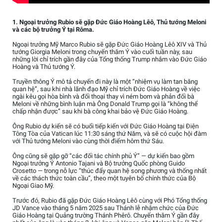
1. Ngoại trưởng Rubio sẽ gặp Đức Giáo Hoàng Lêô, Thủ tướng Meloni
và các bộ trưởng Ý tại Rôma.
Ngoại trưởng Mỹ Marco Rubio sẽ gặp Đức Giáo Hoàng Lêô XIV và Thủ
tướng Giorgia Meloni trong chuyến thăm Ý vào cuối tuần này, sau
những lời chỉ trích gần đây của Tổng thống Trump nhắm vào Đức Giáo
Hoàng và Thủ tướng Ý.
Truyền thông Ý mô tả chuyến đi này là một “nhiệm vụ làm tan băng
quan hệ”, sau khi nhà lãnh đạo Mỹ chỉ trích Đức Giáo Hoàng về việc
ngài kêu gọi hòa bình và đối thoại thay vì ném bom và phản đối bà
Meloni về những bình luận mà Ông Donald Trump gọi là “không thể
chấp nhận được” sau khi bà công khai bảo vệ Đức Giáo Hoàng.
Ông Rubio dự kiến sẽ có buổi tiếp kiến với Đức Giáo Hoàng tại Điện
Tông Tòa của Vatican lúc 11:30 sáng thứ Năm, và sẽ có cuộc hội đàm
với Thủ tướng Meloni vào cùng thời điểm hôm thứ Sáu.
Ông cũng sẽ gặp gỡ “các đối tác chính phủ Ý” — dự kiến bao gồm
Ngoại trưởng Ý Antonio Tajani và Bộ trưởng Quốc phòng Guido
Crosetto — trong nỗ lực “thúc đẩy quan hệ song phương và thống nhất
về các thách thức toàn cầu”, theo một tuyên bố chính thức của Bộ
Ngoại Giao Mỹ.
Trước đó, Rubio đã gặp Đức Giáo Hoàng Lêô cùng với Phó Tổng thống
JD Vance vào tháng 5 năm 2025 sau Thánh lễ nhậm chức của Đức
Giáo Hoàng tại Quảng trường Thánh Phêrô. Chuyến thăm Ý gần đây