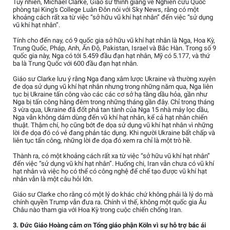
Tuy nhiên, Michael Clarke, Giáo sư thỉnh giảng về Nghiên cứu Quốc
phòng tại King's College Luân Đôn nói với Sky News, rằng có một
khoảng cách rất xa từ việc “sở hữu vũ khí hạt nhân” đến việc “sử dụng
vũ khí hạt nhân”.
Tính cho đến nay, có 9 quốc gia sở hữu vũ khí hạt nhân là Nga, Hoa Kỳ,
Trung Quốc, Pháp, Anh, Ấn Độ, Pakistan, Israel và Bắc Hàn. Trong số 9
quốc gia này, Nga có tới 5.459 đầu đạn hạt nhân, Mỹ có 5.177, và thứ
ba là Trung Quốc với 600 đầu đạn hạt nhân.
Giáo sư Clarke lưu ý rằng Nga đang xâm lược Ukraine và thường xuyên
đe dọa sử dụng vũ khí hạt nhân nhưng trong những năm qua, Nga liên
tục bị Ukraine tấn công vào các các cơ sở hạ tầng dầu hỏa, gần như
Nga bị tấn công hằng đêm trong những tháng gần đây. Chỉ trong tháng
3 vừa qua, Ukraine đã đốt phá tan tành của Nga 15 nhà máy lọc dầu,
Nga vẫn không dám dùng đến vũ khí hạt nhân, kể cả hạt nhân chiến
thuật. Thậm chí, họ cũng bớt đe dọa sử dụng vũ khí hạt nhân vì những
lời đe dọa đó có vẻ đang phản tác dụng. Khi người Ukraine bất chấp và
liên tục tấn công, những lời đe dọa đó xem ra chỉ là một trò hề.
Thành ra, có một khoảng cách rất xa từ việc “sở hữu vũ khí hạt nhân”
đến việc “sử dụng vũ khí hạt nhân”. Huống chi, Iran vẫn chưa có vũ khí
hạt nhân và việc họ có thể có công nghệ để chế tạo được vũ khí hạt
nhân vẫn là một câu hỏi lớn.
Giáo sư Clarke cho rằng có một lý do khác chứ không phải là lý do mà
chính quyền Trump vẫn đưa ra. Chính vì thế, không một quốc gia Âu
Châu nào tham gia với Hoa Kỳ trong cuộc chiến chống Iran.
3. Đức Giáo Hoàng cảm ơn Tổng giáo phận Köln vì sự hỗ trợ bác ái