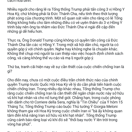
cách hòa bình.”
Nhiều người cho rằng lẽ ra Tổng thống Trump phải tấn công 3 vị Hồng Y
Hoa Kỳ, chứ không phải là Đức Thánh Cha, nếu tính theo thời lượng
phát sóng của chương trình. Một số quan sát viên cho rằng có lẽ Tổng
thống không hiểu cho lắm những điều có vẻ uyên thâm do 3 vị Hồng Y
trình bày nên ông ta nhắm vào Đức Thánh Cha vì ngài đề cập đến
những gì dễ hiểu hơn.
Thực ra, Ông Donald Trump cũng không có quyền tấn công cả Đức
Thánh Cha lẫn các vị Hồng Y. Trong một xã hội dân chủ, người ta có
quyền góp ý với chính quyền. Nghe hay không nghe là chuyện khác.
Không thể chụp mũ người ta can thiệp vào việc hoạch định chính sách
công, và càng không thể vu cáo và mạ lị người góp ý.
Thứ ba, tranh cãi hiện nay về sự cần thiết của cuộc chiến chống Iran là
gì?
Cho đến nay, chưa có một cuộc điều trần chính thức nào của chính
quyền Trump trước Quốc Hội Hoa Kỳ về lý do cần phải tiến hành cuộc
chiến chống Iran. Trong nhiều dịp khác nhau, Tổng thống Trump cho
rằng cuộc chiến chống Iran là cần thiết để ngăn chặn nước này sở hữu
vũ khí hạt nhân và cho nổ tung thế giới. Chẳng hạn, trong cuộc phỏng
vấn dành cho tờ Corriere della Sera, nghĩa là “Tin Chiều” của Ý hôm 15
Tháng Tư, Tổng thống Trump cáo buộc Thủ tướng Ý Giorgia Meloni
không tham gia với Hoa Kỳ trong cuộc chiến Iran vì “bà ấy không quan
tâm đến khả năng Iran sở hữu vũ khí hạt nhân”. Tổng thống Trump
cũng cảnh báo rằng loại vũ khí đó sẽ “thổi bay nước Ý lên trời trong
vòng hai phút”.