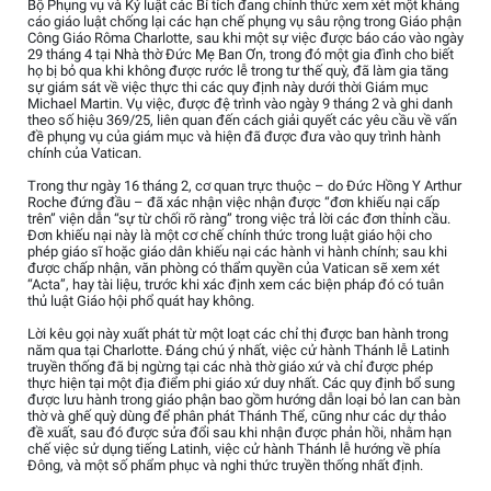
Bộ Phụng vụ và Kỷ luật các Bí tích đang chính thức xem xét một kháng
cáo giáo luật chống lại các hạn chế phụng vụ sâu rộng trong Giáo phận
Công Giáo Rôma Charlotte, sau khi một sự việc được báo cáo vào ngày
29 tháng 4 tại Nhà thờ Đức Mẹ Ban Ơn, trong đó một gia đình cho biết
họ bị bỏ qua khi không được rước lễ trong tư thế quỳ, đã làm gia tăng
sự giám sát về việc thực thi các quy định này dưới thời Giám mục
Michael Martin. Vụ việc, được đệ trình vào ngày 9 tháng 2 và ghi danh
theo số hiệu 369/25, liên quan đến cách giải quyết các yêu cầu về vấn
đề phụng vụ của giám mục và hiện đã được đưa vào quy trình hành
chính của Vatican.
Trong thư ngày 16 tháng 2, cơ quan trực thuộc – do Đức Hồng Y Arthur
Roche đứng đầu – đã xác nhận việc nhận được “đơn khiếu nại cấp
trên” viện dẫn “sự từ chối rõ ràng” trong việc trả lời các đơn thỉnh cầu.
Đơn khiếu nại này là một cơ chế chính thức trong luật giáo hội cho
phép giáo sĩ hoặc giáo dân khiếu nại các hành vi hành chính; sau khi
được chấp nhận, văn phòng có thẩm quyền của Vatican sẽ xem xét
“Acta”, hay tài liệu, trước khi xác định xem các biện pháp đó có tuân
thủ luật Giáo hội phổ quát hay không.
Lời kêu gọi này xuất phát từ một loạt các chỉ thị được ban hành trong
năm qua tại Charlotte. Đáng chú ý nhất, việc cử hành Thánh lễ Latinh
truyền thống đã bị ngừng tại các nhà thờ giáo xứ và chỉ được phép
thực hiện tại một địa điểm phi giáo xứ duy nhất. Các quy định bổ sung
được lưu hành trong giáo phận bao gồm hướng dẫn loại bỏ lan can bàn
thờ và ghế quỳ dùng để phân phát Thánh Thể, cũng như các dự thảo
đề xuất, sau đó được sửa đổi sau khi nhận được phản hồi, nhằm hạn
chế việc sử dụng tiếng Latinh, việc cử hành Thánh lễ hướng về phía
Đông, và một số phẩm phục và nghi thức truyền thống nhất định.