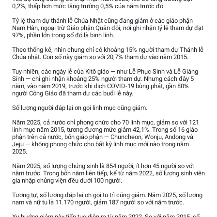
0,2%, thấp hơn mức tăng trưởng 0,5% của năm trước đó.
Tỷ lệ tham dự thánh lễ Chúa Nhật cũng đang giảm ở các giáo phận
Nam Hàn, ngoại trừ Giáo phận Quân đội, nơi ghi nhận tỷ lệ tham dự đạt
97%, phần lớn trong số đó là binh lính.
Theo thống kê, nhìn chung chỉ có khoảng 15% người tham dự Thánh lễ
Chúa nhật. Con số này giảm so với 20,7% tham dự vào năm 2015.
Tuy nhiên, các ngày lễ của Kitô giáo — như Lễ Phục Sinh và Lễ Giáng
Sinh — chỉ ghi nhận khoảng 25% người tham dự. Nhưng cách đây 5
năm, vào năm 2019, trước khi dịch COVID-19 bùng phát, gần 80%
người Công Giáo đã tham dự các buổi lễ này.
Số lượng người đáp lại ơn gọi linh mục cũng giảm.
Năm 2025, cả nước chỉ phong chức cho 70 linh mục, giảm so với 121
linh mục năm 2015, tương đương mức giảm 42,1%. Trong số 16 giáo
phận trên cả nước, bốn giáo phận — Chuncheon, Wonju, Andong và
Jeju — không phong chức cho bất kỳ linh mục mới nào trong năm
2025.
Năm 2025, số lượng chủng sinh là 854 người, ít hơn 45 người so với
năm trước. Trong bốn năm liên tiếp, kể từ năm 2022, số lượng sinh viên
gia nhập chủng viện đều dưới 100 người.
Tương tự, số lượng đáp lại ơn gọi tu trì cũng giảm. Năm 2025, số lượng
nam và nữ tu là 11.170 người, giảm 187 người so với năm trước.
Xu hướng giảm này tiếp tục diễn ra từ năm 2022. So với năm 2015, số