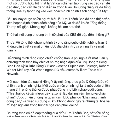
một số trường hợp, tốt nhất là Vatican chỉ nên tập trung vào các vấn đề
đạo đức, các vấn đề đang diễn ra trong Giáo Hội Công Giáo, và để tổng
thống Hoa Kỳ tập trung vào việc hoạch định chính sách công của Mỹ.”
Câu nói này được nhiều người hiểu là Đức Thánh Cha đã can thiệp vào
việc hoạch định chính sách công của Mỹ, và do đó khiến Tổng thống
Trump nổi giận. Không, ngài không hề làm như thế.
Thứ hai, nội dung chương trình 60 phút của CBS đề cập đến những gì?
Thưa: Về tổng thể, chương trình ấy cho rằng cuộc chiến chống Iran là
không cần thiết về mặt chiến lược địa chính trị, và phi nghĩa về mặt
luân lý.
Để chứng minh rằng cuộc chiến chống Iran là phi nghĩa về mặt luân lý,
chương trình trình bày chi tiết những nhận định của 3 vị Hồng Y Công
Giáo Hoa Kỳ là Đức Hồng Y Blase Joseph Cupich của Chicago, Robert
Walter McElroy của Washington DC, và Joseph William Tobin của
Newark.
Một cách tóm tắt, các vị Hồng Y ấy nói rằng, theo giáo lý Công Giáo về
chiến tranh chính nghĩa: Một cuộc chiến chính nghĩa là một cuộc chiến
mang tính phòng thủ và được phát động như biện pháp cuối cùng:
“Thiệt hại do kẻ xâm lược gây ra…phải lâu dài, nghiêm trọng và chắc
chắn.” Cuộc chiến chống lại quân xâm lược phải có “khả năng thành
công cao,” và “việc sử dụng vũ khí không được gây ra những tai họa và
rối loạn nghiêm trọng hơn tai họa cần phải loại bỏ.
Chương trình có đề cập thoáng qua đến Đức Thánh Cha, bắt đầu bằng
bài giảng trong Chúa Nhật Lễ Lá 29 Tháng Ba, cụ thể Đức Thánh Cha