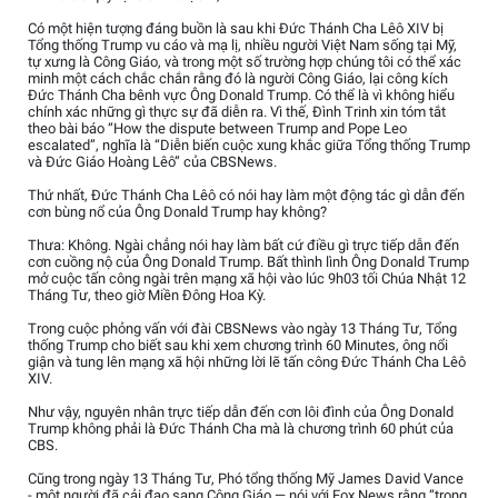
Có một hiện tượng đáng buồn là sau khi Đức Thánh Cha Lêô XIV bị
Tổng thống Trump vu cáo và mạ lị, nhiều người Việt Nam sống tại Mỹ,
tự xưng là Công Giáo, và trong một số trường hợp chúng tôi có thể xác
minh một cách chắc chắn rằng đó là người Công Giáo, lại công kích
Đức Thánh Cha bênh vực Ông Donald Trump. Có thể là vì không hiểu
chính xác những gì thực sự đã diễn ra. Vì thế, Đình Trinh xin tóm tắt
theo bài báo “How the dispute between Trump and Pope Leo
escalated”, nghĩa là “Diễn biến cuộc xung khắc giữa Tổng thống Trump
và Đức Giáo Hoàng Lêô” của CBSNews.
Thứ nhất, Đức Thánh Cha Lêô có nói hay làm một động tác gì dẫn đến
cơn bùng nổ của Ông Donald Trump hay không?
Thưa: Không. Ngài chẳng nói hay làm bất cứ điều gì trực tiếp dẫn đến
cơn cuồng nộ của Ông Donald Trump. Bất thình lình Ông Donald Trump
mở cuộc tấn công ngài trên mạng xã hội vào lúc 9h03 tối Chúa Nhật 12
Tháng Tư, theo giờ Miền Đông Hoa Kỳ.
Trong cuộc phỏng vấn với đài CBSNews vào ngày 13 Tháng Tư, Tổng
thống Trump cho biết sau khi xem chương trình 60 Minutes, ông nổi
giận và tung lên mạng xã hội những lời lẽ tấn công Đức Thánh Cha Lêô
XIV.
Như vậy, nguyên nhân trực tiếp dẫn đến cơn lôi đình của Ông Donald
Trump không phải là Đức Thánh Cha mà là chương trình 60 phút của
CBS.
Cũng trong ngày 13 Tháng Tư, Phó tổng thống Mỹ James David Vance
- một người đã cải đạo sang Công Giáo — nói với Fox News rằng “trong