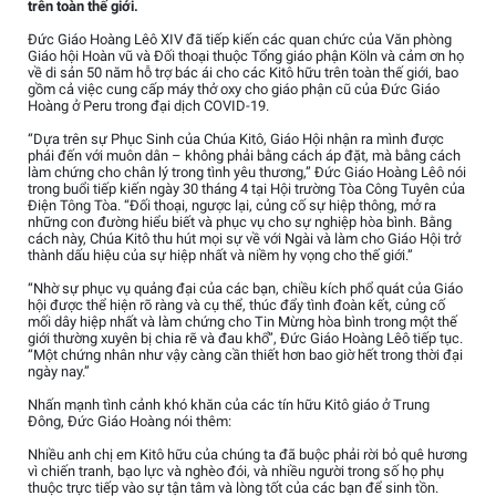
trên toàn thế giới.
Đức Giáo Hoàng Lêô XIV đã tiếp kiến các quan chức của Văn phòng
Giáo hội Hoàn vũ và Đối thoại thuộc Tổng giáo phận Köln và cảm ơn họ
về di sản 50 năm hỗ trợ bác ái cho các Kitô hữu trên toàn thế giới, bao
gồm cả việc cung cấp máy thở oxy cho giáo phận cũ của Đức Giáo
Hoàng ở Peru trong đại dịch COVID-19.
“Dựa trên sự Phục Sinh của Chúa Kitô, Giáo Hội nhận ra mình được
phái đến với muôn dân – không phải bằng cách áp đặt, mà bằng cách
làm chứng cho chân lý trong tình yêu thương,” Đức Giáo Hoàng Lêô nói
trong buổi tiếp kiến ngày 30 tháng 4 tại Hội trường Tòa Công Tuyên của
Điện Tông Tòa. “Đối thoại, ngược lại, củng cố sự hiệp thông, mở ra
những con đường hiểu biết và phục vụ cho sự nghiệp hòa bình. Bằng
cách này, Chúa Kitô thu hút mọi sự về với Ngài và làm cho Giáo Hội trở
thành dấu hiệu của sự hiệp nhất và niềm hy vọng cho thế giới.”
“Nhờ sự phục vụ quảng đại của các bạn, chiều kích phổ quát của Giáo
hội được thể hiện rõ ràng và cụ thể, thúc đẩy tình đoàn kết, củng cố
mối dây hiệp nhất và làm chứng cho Tin Mừng hòa bình trong một thế
giới thường xuyên bị chia rẽ và đau khổ”, Đức Giáo Hoàng Lêô tiếp tục.
“Một chứng nhân như vậy càng cần thiết hơn bao giờ hết trong thời đại
ngày nay.”
Nhấn mạnh tình cảnh khó khăn của các tín hữu Kitô giáo ở Trung
Đông, Đức Giáo Hoàng nói thêm:
Nhiều anh chị em Kitô hữu của chúng ta đã buộc phải rời bỏ quê hương
vì chiến tranh, bạo lực và nghèo đói, và nhiều người trong số họ phụ
thuộc trực tiếp vào sự tận tâm và lòng tốt của các bạn để sinh tồn.