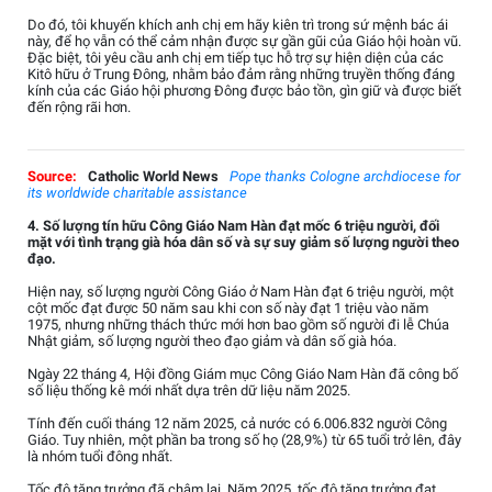
Do đó, tôi khuyến khích anh chị em hãy kiên trì trong sứ mệnh bác ái
này, để họ vẫn có thể cảm nhận được sự gần gũi của Giáo hội hoàn vũ.
Đặc biệt, tôi yêu cầu anh chị em tiếp tục hỗ trợ sự hiện diện của các
Kitô hữu ở Trung Đông, nhằm bảo đảm rằng những truyền thống đáng
kính của các Giáo hội phương Đông được bảo tồn, gìn giữ và được biết
đến rộng rãi hơn.
Source:
Catholic World News
Pope thanks Cologne archdiocese for
its worldwide charitable assistance
4. Số lượng tín hữu Công Giáo Nam Hàn đạt mốc 6 triệu người, đối
mặt với tình trạng già hóa dân số và sự suy giảm số lượng người theo
đạo.
Hiện nay, số lượng người Công Giáo ở Nam Hàn đạt 6 triệu người, một
cột mốc đạt được 50 năm sau khi con số này đạt 1 triệu vào năm
1975, nhưng những thách thức mới hơn bao gồm số người đi lễ Chúa
Nhật giảm, số lượng người theo đạo giảm và dân số già hóa.
Ngày 22 tháng 4, Hội đồng Giám mục Công Giáo Nam Hàn đã công bố
số liệu thống kê mới nhất dựa trên dữ liệu năm 2025.
Tính đến cuối tháng 12 năm 2025, cả nước có 6.006.832 người Công
Giáo. Tuy nhiên, một phần ba trong số họ (28,9%) từ 65 tuổi trở lên, đây
là nhóm tuổi đông nhất.
Tốc độ tăng trưởng đã chậm lại. Năm 2025, tốc độ tăng trưởng đạt