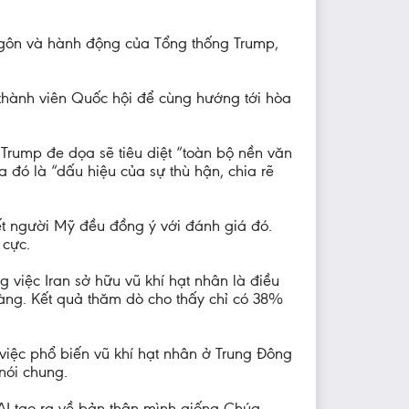
ngôn và hành động của Tổng thống Trump,
 thành viên Quốc hội để cùng hướng tới hòa
Trump đe dọa sẽ tiêu diệt “toàn bộ nền văn
 đó là “dấu hiệu của sự thù hận, chia rẽ
t người Mỹ đều đồng ý với đánh giá đó.
 cực.
việc Iran sở hữu vũ khí hạt nhân là điều
àng. Kết quả thăm dò cho thấy chỉ có 38%
việc phổ biến vũ khí hạt nhân ở Trung Đông
nói chung.
AI tạo ra về bản thân mình giống Chúa