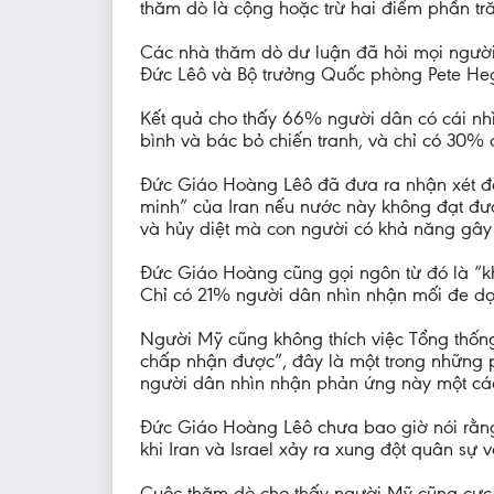
thăm dò là cộng hoặc trừ hai điểm phần tr
Các nhà thăm dò dư luận đã hỏi mọi người
Đức Lêô và Bộ trưởng Quốc phòng Pete Heg
Kết quả cho thấy 66% người dân có cái nhì
bình và bác bỏ chiến tranh, và chỉ có 30% có
Đức Giáo Hoàng Lêô đã đưa ra nhận xét đó 
minh” của Iran nếu nước này không đạt đượ
và hủy diệt mà con người có khả năng gây 
Đức Giáo Hoàng cũng gọi ngôn từ đó là “k
Chỉ có 21% người dân nhìn nhận mối đe dọa
Người Mỹ cũng không thích việc Tổng thống
chấp nhận được”, đây là một trong những 
người dân nhìn nhận phản ứng này một các
Đức Giáo Hoàng Lêô chưa bao giờ nói rằng 
khi Iran và Israel xảy ra xung đột quân sự
Cuộc thăm dò cho thấy người Mỹ cũng cực k