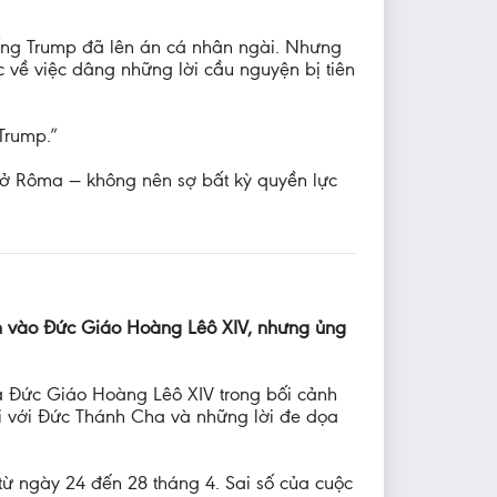
hống Trump đã lên án cá nhân ngài. Nhưng
về việc dâng những lời cầu nguyện bị tiên
Trump.”
 ở Rôma — không nên sợ bất kỳ quyền lực
ằm vào Đức Giáo Hoàng Lêô XIV, nhưng ủng
ủa Đức Giáo Hoàng Lêô XIV trong bối cảnh
đối với Đức Thánh Cha và những lời đe dọa
ừ ngày 24 đến 28 tháng 4. Sai số của cuộc