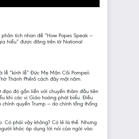
i phân tích nhan đề “How Popes Speak —
ia hiểu” được đăng trên tờ National
 lễ “kính lễ” Đức Mẹ Mân Côi Pompeii.
 Thờ Thánh Phêrô cách đây một năm.
tử đạo đó gắn liền với chuyến thăm đầu tiên
ểu khi các vị Giáo hoàng phát biểu. Điều
ó chính quyền Trump — do chính tổng thống
. Có phải vậy không? Có lẽ là thế. Nhưng
gười khác áp dụng lời nói của ngài vào