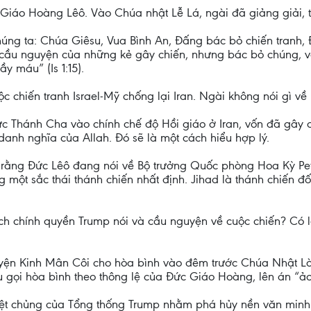
áo Hoàng Lêô. Vào Chúa nhật Lễ Lá, ngài đã giảng giải, trích
úng ta: Chúa Giêsu, Vua Bình An, Đấng bác bỏ chiến tranh,
i cầu nguyện của những kẻ gây chiến, nhưng bác bỏ chúng, 
y máu” (Is 1:15).
hiến tranh Israel-Mỹ chống lại Iran. Ngài không nói gì về I
c Thánh Cha vào chính chế độ Hồi giáo ở Iran, vốn đã gây c
danh nghĩa của Allah. Đó sẽ là một cách hiểu hợp lý.
 rằng Đức Lêô đang nói về Bộ trưởng Quốc phòng Hoa Kỳ Pe
 một sắc thái thánh chiến nhất định. Jihad là thánh chiến đ
 chính quyền Trump nói và cầu nguyện về cuộc chiến? Có lẽ
nguyện Kinh Mân Côi cho hòa bình vào đêm trước Chúa Nhật L
u gọi hòa bình theo thông lệ của Đức Giáo Hoàng, lên án “ảo
ệt chủng của Tổng thống Trump nhằm phá hủy nền văn minh I