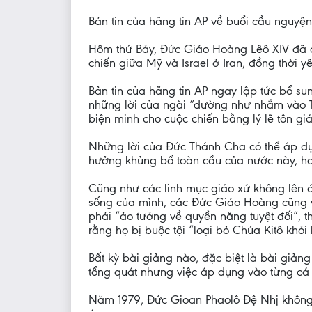
Bản tin của hãng tin AP về buổi cầu nguyệ
Hôm thứ Bảy, Đức Giáo Hoàng Lêô XIV đã d
chiến giữa Mỹ và Israel ở Iran, đồng thời 
Bản tin của hãng tin AP ngay lập tức bổ s
những lời của ngài “dường như nhắm vào 
biện minh cho cuộc chiến bằng lý lẽ tôn giá
Những lời của Đức Thánh Cha có thể áp dụ
hưởng khủng bố toàn cầu của nước này, hoặ
Cũng như các linh mục giáo xứ không lên á
sống của mình, các Đức Giáo Hoàng cũng 
phải “ảo tưởng về quyền năng tuyệt đối”, 
rằng họ bị buộc tội “loại bỏ Chúa Kitô khỏi 
Bất kỳ bài giảng nào, đặc biệt là bài giả
tổng quát nhưng việc áp dụng vào từng cá 
Năm 1979, Đức Gioan Phaolô Đệ Nhị không 