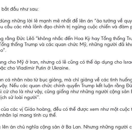
n bắt đầu như sau:
ùng những lời lẽ mạnh mẽ nhất để lên án “ảo tưởng về quy
yêu cầu các nhà lãnh đạo chính trị ngừng cuộc chiến và đàm 
ung rằng Đức Lêô “không nhắc đến Hoa Kỳ hay Tổng thống Tr
Tổng thống Trump và các quan chức Mỹ, những người đã kh
o”.
ng cho Mỹ ở Iran, nhưng có lẽ cũng có thể áp dụng cho Isra
c cho Vladimir Putin ở Ukraine.
n cá nhân nào từ bục giảng, mà chỉ giảng về các tình huốn
vậy. Nếu các quan chức chính quyền Trump kết luận rằng 
thì cứ cho là như vậy, cũng giống như những người cộng sản 
lịch sử loài người”.
ng của các vị Giáo hoàng, đều có thể được xem như một cuộc
nhân lại mang tính cụ thể.
lên án chủ nghĩa cộng sản ở Ba Lan. Nhưng những người cộ