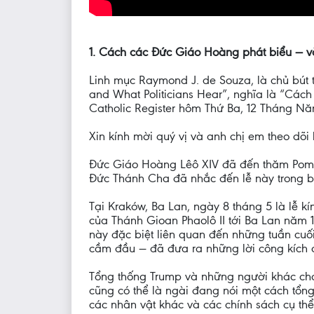
1. Cách các Đức Giáo Hoàng phát biểu — và 
Linh mục Raymond J. de Souza, là chủ bú
and What Politicians Hear”, nghĩa là “Cách
Catholic Register hôm Thứ Ba, 12 Tháng Nă
Xin kính mời quý vị và anh chị em theo dõi
Đức Giáo Hoàng Lêô XIV đã đến thăm Pompe
Đức Thánh Cha đã nhắc đến lễ này trong bà
Tại Kraków, Ba Lan, ngày 8 tháng 5 là lễ k
của Thánh Gioan Phaolô II tới Ba Lan năm 1
này đặc biệt liên quan đến những tuần cuố
cầm đầu — đã đưa ra những lời công kích 
Tổng thống Trump và những người khác cho
cũng có thể là ngài đang nói một cách tổ
các nhân vật khác và các chính sách cụ th