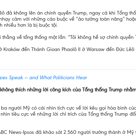
Lêô đã không lên án chính quyền Trump, ngay cả khi Tổng t
 nhạy cảm với những cáo buộc về “ảo tưởng toàn năng” hoặc 
nh nhiều hơn là bị buộc tội.
 thẳng về tổng thống một lần: “Tôi không hề sợ chính quyền 
s ở Kraków đến Thánh Gioan Phaolô II ở Warsaw đến Đức Lêô
es Speak — and What Politicians Hear
ỹ không thích những lời công kích của Tổng thống Trump nh
 ba người Mỹ có cái nhìn tích cực về lời kêu gọi hòa bình c
i nhìn tiêu cực về những lời chỉ trích của Tổng thống Trump 
BC News-Ipsos đã khảo sát 2.560 người trưởng thành ở Mỹ t