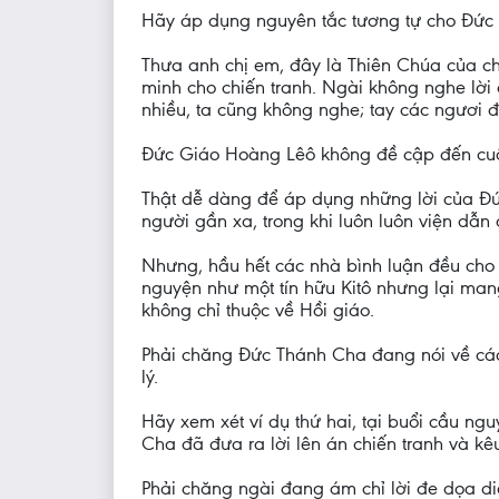
Hãy áp dụng nguyên tắc tương tự cho Đức Gi
Thưa anh chị em, đây là Thiên Chúa của ch
minh cho chiến tranh. Ngài không nghe lờ
nhiều, ta cũng không nghe; tay các ngươi đầ
Đức Giáo Hoàng Lêô không đề cập đến cuộc c
Thật dễ dàng để áp dụng những lời của Đứ
người gần xa, trong khi luôn luôn viện dẫn 
Nhưng, hầu hết các nhà bình luận đều cho
nguyện như một tín hữu Kitô nhưng lại mang
không chỉ thuộc về Hồi giáo.
Phải chăng Đức Thánh Cha đang nói về cách
lý.
Hãy xem xét ví dụ thứ hai, tại buổi cầu 
Cha đã đưa ra lời lên án chiến tranh và kê
Phải chăng ngài đang ám chỉ lời đe dọa di