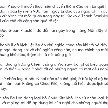
an Phaolô II muốn thực hiện chuyến thăm đầu tiên tới quê 
đánh dấu kỷ niệm 900 năm ngày tử đạo của ngài. Chính quy
cử hành cột mốc quan trọng này tại Kraków. Thánh Stanislau
 của chế độ cộng sản quá rõ rệt.
ức Gioan Phaolô II đã đổi hai ngày trong tháng Năm lấy ch
đó.
lô II đã kịch liệt lên án chủ nghĩa cộng sản khi trở về đầy
g ngài đang nói về chủ nghĩa cộng sản, nhưng chính họ mới
ưng khéo léo, thậm chí là nói bóng gió.
tại Quảng trường Chiến thắng ở Warsaw, bài phát biểu quan
n vô thần — hoặc ít nhất tất cả những người có mặt đều nghĩ
 sử nhân loại ở bất kỳ nơi nào trên thế giới, ở bất kỳ vĩ độ h
i nhân loại. Không có Chúa Kitô, không thể hiểu được lịch sử
này.
sản Ba Lan đang loại bỏ Chúa Kitô khỏi lịch sử nhân loại. 
, và mọi người đã áp dụng lời của ngài cho những người th