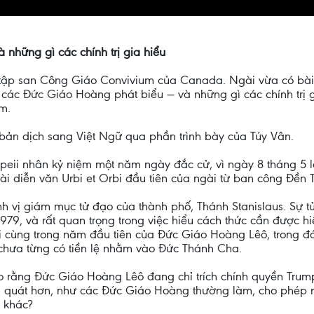
những gì các chính trị gia hiểu
t tập san Công Giáo Convivium của Canada. Ngài vừa có bà
 các Đức Giáo Hoàng phát biểu — và những gì các chính trị g
m.
 bản dịch sang Việt Ngữ qua phần trình bày của Túy Vân.
ii nhân kỷ niệm một năm ngày đắc cử, vì ngày 8 tháng 5 là
i diễn văn Urbi et Orbi đầu tiên của ngài từ ban công Đền
ính vị giám mục tử đạo của thành phố, Thánh Stanislaus. Sự 
979, và rất quan trọng trong việc hiểu cách thức cần được hi
i cùng trong năm đầu tiên của Đức Giáo Hoàng Lêô, trong đ
chưa từng có tiền lệ nhằm vào Đức Thánh Cha.
 rằng Đức Giáo Hoàng Lêô đang chỉ trích chính quyền Trump
ng quát hơn, như các Đức Giáo Hoàng thường làm, cho phép n
ể khác?