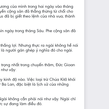
hương của mình trong hai ngày vào tháng
ền cộng sản đã thẳng thừng từ chối cho
s đã bị giết theo lệnh của nhà vua; thành
ín ngày trong tháng Sáu. Phe cộng sản đã
 thắng lợi. Nhưng thực ra ngài không hề nói
 là người gán ghép ý nghĩa đó cho ngài.
 trọng nhất trong chuyến thăm, Đức Gioan
 như vậy:
ay kinh độ nào. Việc loại trừ Chúa Kitô khỏi
 Ba Lan, đặc biệt là lịch sử của những
Ngài không cần phải nói như vậy. Ngài chỉ
ực sự đang làm điều đó.