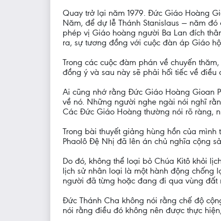
Quay trở lại năm 1979. Đức Giáo Hoàng Gio
Năm, để dự lễ Thánh Stanislaus — năm đó 
phép vị Giáo hoàng người Ba Lan đích thân 
ra, sự tương đồng với cuộc đàn áp Giáo hội
Trong các cuộc đàm phán về chuyến thăm, Đ
đồng ý và sau này sẽ phải hối tiếc về điều 
Ai cũng nhớ rằng Đức Giáo Hoàng Gioan Phao
về nó. Những người nghe ngài nói nghĩ rằn
Các Đức Giáo Hoàng thường nói rõ ràng, nh
Trong bài thuyết giảng hùng hồn của mình 
Phaolô Đệ Nhị đã lên án chủ nghĩa cộng sả
Do đó, không thể loại bỏ Chúa Kitô khỏi lịch
lịch sử nhân loại là một hành động chống lạ
người đã từng hoặc đang đi qua vùng đất 
Đức Thánh Cha không nói rằng chế độ cộng 
nói rằng điều đó không nên được thực hiện