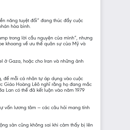
ền năng tuyệt đối” đang thúc đẩy cuộc
phán hòa bình.
ump trong lời cầu nguyện của mình”, nhưng
oe khoang về ưu thế quân sự của Mỹ và
el ở Gaza, hoặc cho Iran và những ảnh
g, để mỗi cá nhân tự áp dụng vào cuộc
Đức Giáo Hoàng Lêô nghĩ rằng họ đang mắc
Ba Lan có thể đã kết luận vào năm 1979
 tự vấn lương tâm — các câu hỏi mang tính
ng sản cũng không sai khi cảm thấy bị lên