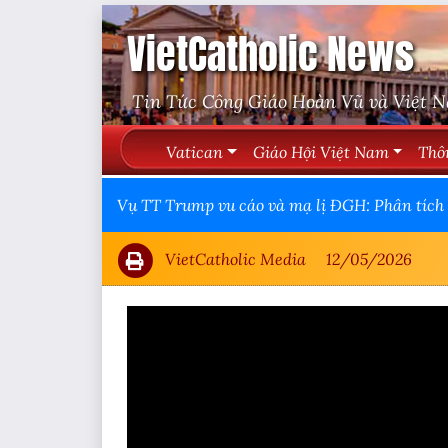
VietCatholic News
Tin Tức Công Giáo Hoàn Vũ và Việt 
Vatican
Giáo Hội Việt Nam
Thô
Vụ TT Trump vu cáo và mạ lị ĐGH: Phân tích 
VietCatholic Media
12/05/2026