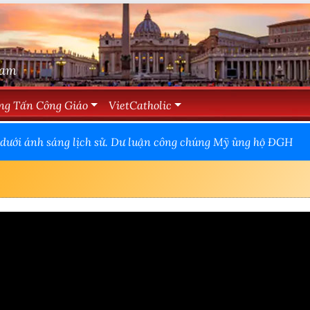
Nam
ng Tấn Công Giáo
VietCatholic
dưới ánh sáng lịch sử. Dư luận công chúng Mỹ ủng hộ ĐGH