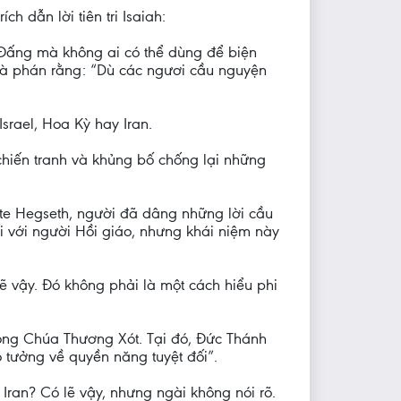
 dẫn lời tiên tri Isaiah:
 Đấng mà không ai có thể dùng để biện
và phán rằng: “Dù các ngươi cầu nguyện
srael, Hoa Kỳ hay Iran.
hiến tranh và khủng bố chống lại những
te Hegseth, người đã dâng những lời cầu
ối với người Hồi giáo, nhưng khái niệm này
 vậy. Đó không phải là một cách hiểu phi
òng Chúa Thương Xót. Tại đó, Đức Thánh
 tưởng về quyền năng tuyệt đối”.
ran? Có lẽ vậy, nhưng ngài không nói rõ.