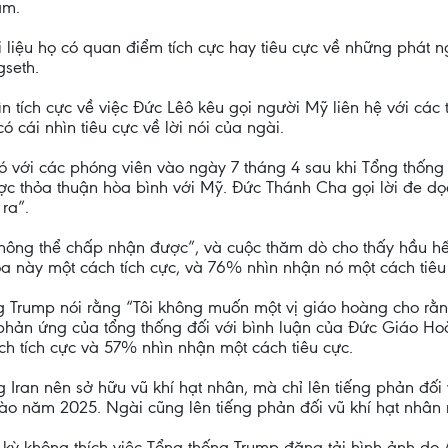
ăm.
 liệu họ có quan điểm tích cực hay tiêu cực về những phát 
seth.
n tích cực về việc Đức Lêô kêu gọi người Mỹ liên hệ với các
 cái nhìn tiêu cực về lời nói của ngài.
với các phóng viên vào ngày 7 tháng 4 sau khi Tổng thống 
c thỏa thuận hòa bình với Mỹ. Đức Thánh Cha gọi lời đe dọa
ra”.
hông thể chấp nhận được”, và cuộc thăm dò cho thấy hầu hế
 này một cách tích cực, và 76% nhìn nhận nó một cách tiêu
 Trump nói rằng “Tôi không muốn một vị giáo hoàng cho rằng 
phản ứng của tổng thống đối với bình luận của Đức Giáo Ho
h tích cực và 57% nhìn nhận một cách tiêu cực.
Iran nên sở hữu vũ khí hạt nhân, mà chỉ lên tiếng phản đối 
 vào năm 2025. Ngài cũng lên tiếng phản đối vũ khí hạt nhân 
ỳ không thích việc Tổng thống Trump đăng tải hình ảnh do 