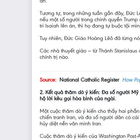
án.
Tương tự, trong những tuần gần đây, Đức 
nếu một số người trong chính quyền Trump
tri Isaiah lên án, thì họ đang tự buộc tội mì
Tuy nhiên, Đức Giáo Hoàng Lêô đã từng nói
Các nhà thuyết giáo — từ Thánh Stanislau
chính trị nào.
Source:
National Catholic Register
How Pop
2. Kết quả thăm dò ý kiến: Đa số người M
hộ lời kêu gọi hòa bình của ngài.
Một cuộc thăm dò ý kiến cho thấy hai phần
chiến tranh Iran, và đa số người dân có cá
hủy diệt nền văn minh Iran.
Cuộc thăm dò ý kiến của Washington Post-A