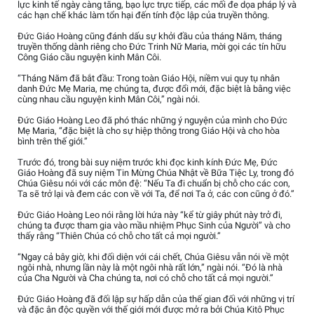
lực kinh tế ngày càng tăng, bạo lực trực tiếp, các mối đe dọa pháp lý và
các hạn chế khác làm tổn hại đến tính độc lập của truyền thông.
Đức Giáo Hoàng cũng đánh dấu sự khởi đầu của tháng Năm, tháng
truyền thống dành riêng cho Đức Trinh Nữ Maria, mời gọi các tín hữu
Công Giáo cầu nguyện kinh Mân Côi.
“Tháng Năm đã bắt đầu: Trong toàn Giáo Hội, niềm vui quy tụ nhân
danh Đức Mẹ Maria, mẹ chúng ta, được đổi mới, đặc biệt là bằng việc
cùng nhau cầu nguyện kinh Mân Côi,” ngài nói.
Đức Giáo Hoàng Leo đã phó thác những ý nguyện của mình cho Đức
Mẹ Maria, “đặc biệt là cho sự hiệp thông trong Giáo Hội và cho hòa
bình trên thế giới.”
Trước đó, trong bài suy niệm trước khi đọc kinh kính Đức Mẹ, Đức
Giáo Hoàng đã suy niệm Tin Mừng Chúa Nhật về Bữa Tiệc Ly, trong đó
Chúa Giêsu nói với các môn đệ: “Nếu Ta đi chuẩn bị chỗ cho các con,
Ta sẽ trở lại và đem các con về với Ta, để nơi Ta ở, các con cũng ở đó.”
Đức Giáo Hoàng Leo nói rằng lời hứa này “kể từ giây phút này trở đi,
chúng ta được tham gia vào mầu nhiệm Phục Sinh của Người” và cho
thấy rằng “Thiên Chúa có chỗ cho tất cả mọi người.”
“Ngay cả bây giờ, khi đối diện với cái chết, Chúa Giêsu vẫn nói về một
ngôi nhà, nhưng lần này là một ngôi nhà rất lớn,” ngài nói. “Đó là nhà
của Cha Người và Cha chúng ta, nơi có chỗ cho tất cả mọi người.”
Đức Giáo Hoàng đã đối lập sự hấp dẫn của thế gian đối với những vị trí
và đặc ân độc quyền với thế giới mới được mở ra bởi Chúa Kitô Phục