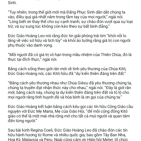
Sinh.
“Tuy nhiên, trong thế giới mới mà Đấng Phục Sinh dẫn dắt chúng ta
vào, điều quý giá nhất nằm trong tầm tay của mọi người,” ngài nói.
“Lòng biết ơn thay thế cho sự cạnh tranh; sự chào đón vượt qua sự loại
trừ; và sự sung túc không còn kéo theo sự bất bình đẳng.”
Đức Giáo Hoàng Leo nói rằng đức tin giải phóng trái tim “khỏi nỗi lo
lắng về việc sở hữu và tích lũy” và khỏi ảo tưởng rằng giá trị con người
phụ thuộc vào danh vọng.
“Mỗi người đã có giá trị vô hạn trong mầu nhiệm của Thiên Chúa, đó là
thực tại đích thực,” ngài nói.
Bằng cách sống theo giới răn mới về tình yêu thương của Chúa Kitô,
Đức Giáo Hoàng nói, các Kitô hữu đã “dự kiến thiên đàng trên đất.”
“Bằng cách yêu thương nhau như Chúa Giêsu đã yêu thương chúng ta,
chúng ta truyền đạt nhận thức này cho nhau,” ngài nói. “Đây là giới răn
mới; bằng cách này, chúng ta dự kiến thiên đàng trên đất và tỏ lộ cho
mọi người rằng tình huynh đệ và hòa bình là ơn gọi của chúng ta.”
Đức Giáo Hoàng kết luận bằng cách kêu gọi các tín hữu Công Giáo cầu
nguyện với Đức Mẹ Maria, Mẹ của Giáo Hội, “để mỗi cộng đồng Kitô
giáo có thể là một mái nhà rộng mở cho tất cả mọi người và quan tâm
đến từng người.”
Sau bài kinh Regina Coeli, Đức Giáo Hoàng Leo đã chào đón các tín
hữu hành hương từ Rome và nhiều quốc gia, bao gồm Tây Ban Nha,
Hoa Kỳ, Malaysia và Peru. Ngài cũng cảm ơn Hiệp hội Meter, tổ chức