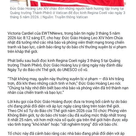
Đức Giáo Hoàng Leo XIV chào đón những người hành hương tập trung tại
Quảng trường Thánh Phêrô ở Vatican để đọc kinh Regina Coeli vào ngày 3
tháng 5 năm 2026. | Nguồn: Truyền thông Vatican
Victoria Cardiel của EWTNNews, trong bản tin ngày 3 tháng 5 năm
2026 lúc 8:12 sáng ET, cho hay: Đức Giáo Hoàng Leo XIV hôm Chúa
nhật đã tưởng nhớ các nhà báo và phóng viên thiệt mạng trong chiến
tranh và bạo lực, cảnh báo rằng tự do báo chí thường xuyên bị vi phạm
trên khắp thế giới.
Phát biểu sau buổi đọc kinh Regina Coeli ngày 3 tháng 5 tại Quảng
trường Thánh Phêrô, Đức Giáo Hoàng lưu ý rằng ngày này đánh dấu
Ngày Tự do Báo chí Thế giới, do UNESCO cổ vũ.
“Thật không may, quyền này thường xuyên bị vi phạm — đôi khi trắng
trợn, đôi khi theo những cách tinh vi hơn,” Đức Giáo Hoàng Leo nói.
“Chúng ta hãy nhớ đến biết bao nhà báo và phóng viên đã trở thành nạn
nhân của chiến tranh và bạo lực.”
Lời kêu gọi của Đức Giáo Hoàng được đưa ra trong bối cảnh tự do báo
chí đang phải đối diện với áp lực ngày càng tăng trên toàn thế giới.
Theo Chỉ số Tự do Báo chí Thế giới năm 2026 của Tổ chức Phóng viên
Không Biên giới, tự do báo chí toàn cầu đã xuống mức thấp nhất trong
ít nhất 25 năm, với hơn một nửa số quốc gia trên thế giới hiện được xếp
vào tình trạng “khó khăn” hoặc “rất nghiêm trọng” đối với báo chí.
Tổ chức này đã cảnh báo rằng các nhà báo đang phải đối diện với áp