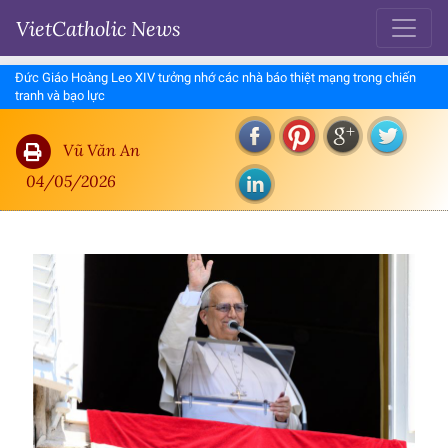
VietCatholic News
Đức Giáo Hoàng Leo XIV tưởng nhớ các nhà báo thiệt mạng trong chiến
tranh và bạo lực
Vũ Văn An
04/05/2026