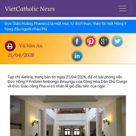
VietCatholic News
Đức Giáo Hoàng Phanxicô là một mục tử đích thực, theo lời một Hồng Y
hàng đầu người châu Phi
Vũ Văn An
21/04/2026
Tạp chí Aleteia, trong bản tin ngày 21/04/2026, đã có bài phỏng vấn
Đức Hồng Y Fridolin Ambongo Besungu của Cộng Hòa Dân Chủ Congo
về Đức Giáo oàng Pha-xi-cô nhân lể giõ đầu tiên của ngài: