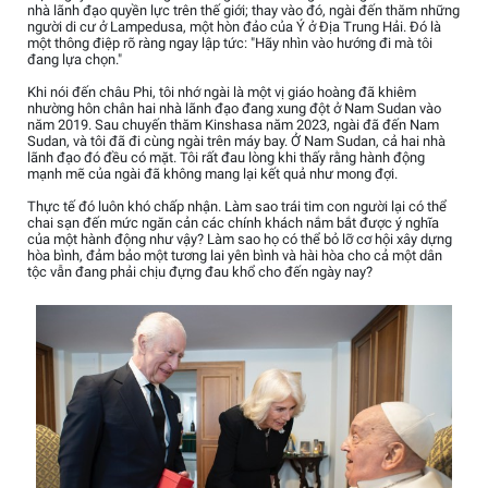
nhà lãnh đạo quyền lực trên thế giới; thay vào đó, ngài đến thăm những
người di cư ở Lampedusa, một hòn đảo của Ý ở Địa Trung Hải. Đó là
một thông điệp rõ ràng ngay lập tức: "Hãy nhìn vào hướng đi mà tôi
đang lựa chọn."
Khi nói đến châu Phi, tôi nhớ ngài là một vị giáo hoàng đã khiêm
nhường hôn chân hai nhà lãnh đạo đang xung đột ở Nam Sudan vào
năm 2019. Sau chuyến thăm Kinshasa năm 2023, ngài đã đến Nam
Sudan, và tôi đã đi cùng ngài trên máy bay. Ở Nam Sudan, cả hai nhà
lãnh đạo đó đều có mặt. Tôi rất đau lòng khi thấy rằng hành động
mạnh mẽ của ngài đã không mang lại kết quả như mong đợi.
Thực tế đó luôn khó chấp nhận. Làm sao trái tim con người lại có thể
chai sạn đến mức ngăn cản các chính khách nắm bắt được ý nghĩa
của một hành động như vậy? Làm sao họ có thể bỏ lỡ cơ hội xây dựng
hòa bình, đảm bảo một tương lai yên bình và hài hòa cho cả một dân
tộc vẫn đang phải chịu đựng đau khổ cho đến ngày nay?