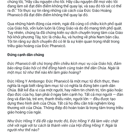
chúng tôi, "Hãy cầu nguyện cho tôi. Hãy cầu nguyện để mọi việc tôi
đang làm sẽ đạt đến điểm không thể quay lại, và sau đó tôi sẽ có thể
ra đi." Tôi thực sự tin rằng những cải cách của Đức Giáo Hoàng
Phanxicô đã đạt đến điểm không thể quay lại đó.
Qua những hành động của mình, ngài đã củng cố chiều kích phổ quát
của Giáo hội, vốn luôn luôn là Công Giáo và do đó mang tính phổ quát.
Tuy nhiên, chúng ta đã chứng kiến sự dịch chuyển trọng tâm của Giáo
hội khỏi phương Tây, tức là châu Âu, và hướng về phía Nam bán cầu.
Tôi tin rằng sự dịch chuyển đó có lẽ là sự kiện quan trọng nhất trong
triều giáo hoàng của Đức Phanxicô.
Đứng cạnh dân chúng
Đức Phanxicô rất chú trọng đến chiều kích mục vụ của Giáo hội, đảm
bảo rằng Giáo hội có thể đồng hành cùng toàn thể dân Chúa. Ngài là
một mục tử như thế nào khi làm giáo hoàng?
Đức Hồng Y Ambongo: Đức Phanxicô là một mục tử đích thực, theo
nghĩa là ngài biết rằng làm mục tử có nghĩa là đứng bên cạnh dân
Chúa. Bất kể địa vị của một người, hay niềm tin chính trị, tôn giáo hoặc
đạo đức của họ, bạn phải ở ngay bên cạnh họ. Tất cả mọi người — đàn
ông và đàn bà, trẻ em, thanh thiếu niên, người lớn — đều được tạo
dựng theo hình ảnh của Chúa. Tất cả họ đều cần trải nghiệm lòng
thương xót của Chúa. Thông điệp đó hoàn toàn là trọng tâm trong triều
giáo hoàng của ngài.
Như Đức Hồng Y đã đề cập trước đó, Đức Hồng Y đã làm việc chặt
chẽ với ngài với tư cách là thành viên của Hội đồng Hồng Y. Ngài là
người như thế nào?