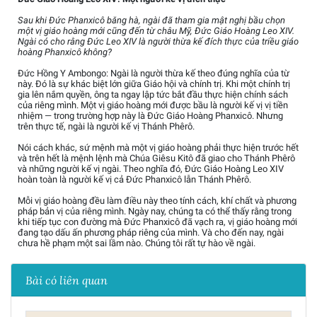
Sau khi Đức Phanxicô băng hà, ngài đã tham gia mật nghị bầu chọn
một vị giáo hoàng mới cũng đến từ châu Mỹ, Đức Giáo Hoàng Leo XIV.
Ngài có cho rằng Đức Leo XIV là người thừa kế đích thực của triều giáo
hoàng Phanxicô không?
Đức Hồng Y Ambongo: Ngài là người thừa kế theo đúng nghĩa của từ
này. Đó là sự khác biệt lớn giữa Giáo hội và chính trị. Khi một chính trị
gia lên nắm quyền, ông ta ngay lập tức bắt đầu thực hiện chính sách
của riêng mình. Một vị giáo hoàng mới được bầu là người kế vị vị tiền
nhiệm — trong trường hợp này là Đức Giáo Hoàng Phanxicô. Nhưng
trên thực tế, ngài là người kế vị Thánh Phêrô.
Nói cách khác, sứ mệnh mà một vị giáo hoàng phải thực hiện trước hết
và trên hết là mệnh lệnh mà Chúa Giêsu Kitô đã giao cho Thánh Phêrô
và những người kế vị ngài. Theo nghĩa đó, Đức Giáo Hoàng Leo XIV
hoàn toàn là người kế vị cả Đức Phanxicô lẫn Thánh Phêrô.
Mỗi vị giáo hoàng đều làm điều này theo tính cách, khí chất và phương
pháp bản vị của riêng mình. Ngày nay, chúng ta có thể thấy rằng trong
khi tiếp tục con đường mà Đức Phanxicô đã vạch ra, vị giáo hoàng mới
đang tạo dấu ấn phương pháp riêng của mình. Và cho đến nay, ngài
chưa hề phạm một sai lầm nào. Chúng tôi rất tự hào về ngài.
Bài có liên quan