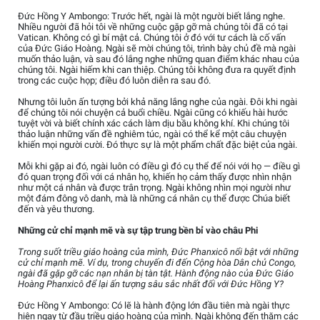
Đức Hồng Y Ambongo: Trước hết, ngài là một người biết lắng nghe.
Nhiều người đã hỏi tôi về những cuộc gặp gỡ mà chúng tôi đã có tại
Vatican. Không có gì bí mật cả. Chúng tôi ở đó với tư cách là cố vấn
của Đức Giáo Hoàng. Ngài sẽ mời chúng tôi, trình bày chủ đề mà ngài
muốn thảo luận, và sau đó lắng nghe những quan điểm khác nhau của
chúng tôi. Ngài hiếm khi can thiệp. Chúng tôi không đưa ra quyết định
trong các cuộc họp; điều đó luôn diễn ra sau đó.
Nhưng tôi luôn ấn tượng bởi khả năng lắng nghe của ngài. Đôi khi ngài
để chúng tôi nói chuyện cả buổi chiều. Ngài cũng có khiếu hài hước
tuyệt vời và biết chính xác cách làm dịu bầu không khí. Khi chúng tôi
thảo luận những vấn đề nghiêm túc, ngài có thể kể một câu chuyện
khiến mọi người cười. Đó thực sự là một phẩm chất đặc biệt của ngài.
Mỗi khi gặp ai đó, ngài luôn có điều gì đó cụ thể để nói với họ — điều gì
đó quan trọng đối với cá nhân họ, khiến họ cảm thấy được nhìn nhận
như một cá nhân và được trân trọng. Ngài không nhìn mọi người như
một đám đông vô danh, mà là những cá nhân cụ thể được Chúa biết
đến và yêu thương.
Những cử chỉ mạnh mẽ và sự tập trung bền bỉ vào châu Phi
Trong suốt triều giáo hoàng của mình, Đức Phanxicô nổi bật với những
cử chỉ mạnh mẽ. Ví dụ, trong chuyến đi đến Cộng hòa Dân chủ Congo,
ngài đã gặp gỡ các nạn nhân bị tàn tật. Hành động nào của Đức Giáo
Hoàng Phanxicô để lại ấn tượng sâu sắc nhất đối với Đức Hồng Y?
Đức Hồng Y Ambongo: Có lẽ là hành động lớn đầu tiên mà ngài thực
hiện ngay từ đầu triều giáo hoàng của mình. Ngài không đến thăm các