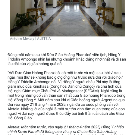
Antoine Mekary | ALETEIA
Đúng một năm sau khi Đức Giáo Hoàng Phanxicô viên tịch, Hồng Y
Fridolin Ambongo nhìn lại những khoảnh khắc đáng nhớ nhất và di sản
lâu dài của vị giáo hoàng quá cố.
"Với Đức Giáo Hoàng Phanxicô, có một trước và một sau, bởi vì sau
ngài, mọi thứ sẽ không bao giờ giống như trước nữa đối với Giáo hội,"
Hồng Y Fridolin Ambongo nói. Vị Hồng Y người châu Phi này là tổng
giám mục của Kinshasa (Cộng hòa Dân chủ Congo) và chủ tịch của
Hội nghị Giám mục Châu Phi và Madagascar (SECAM). Ngài cũng là
một trong những cố vấn thân cận nhất của Giáo hoàng Phanxicô trong
Hội đồng Hồng Y. Một năm sau khi vị Giáo hoàng người Argentina qua
đời vào ngày 21 tháng 4 năm 2025, ngài đã có cuộc phỏng vấn với
Aleteia. Những lời của ngài là một sự tôn vinh tầm quan trọng của con
người vĩ đại này, người được thúc đẩy bởi tinh thần cải cách cho Giáo
Hội Công Giáo.
Aleteia: Một năm trước, vào ngày 21 tháng 4 năm 2025, Hồng Y nhiếp
chính Kevin Farrell đã thông báo về sự ra đi của Đức Giáo Hoàng