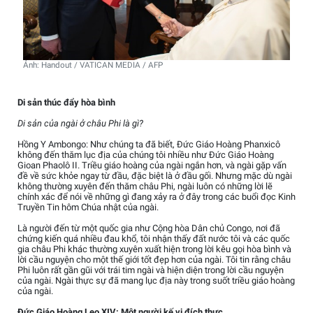
Ảnh: Handout / VATICAN MEDIA / AFP
Di sản thúc đẩy hòa bình
Di sản của ngài ở châu Phi là gì?
Hồng Y Ambongo: Như chúng ta đã biết, Đức Giáo Hoàng Phanxicô
không đến thăm lục địa của chúng tôi nhiều như Đức Giáo Hoàng
Gioan Phaolô II. Triều giáo hoàng của ngài ngắn hơn, và ngài gặp vấn
đề về sức khỏe ngay từ đầu, đặc biệt là ở đầu gối. Nhưng mặc dù ngài
không thường xuyên đến thăm châu Phi, ngài luôn có những lời lẽ
chính xác để nói về những gì đang xảy ra ở đây trong các buổi đọc Kinh
Truyền Tin hôm Chúa nhật của ngài.
Là người đến từ một quốc gia như Cộng hòa Dân chủ Congo, nơi đã
chứng kiến quá nhiều đau khổ, tôi nhận thấy đất nước tôi và các quốc
gia châu Phi khác thường xuyên xuất hiện trong lời kêu gọi hòa bình và
lời cầu nguyện cho một thế giới tốt đẹp hơn của ngài. Tôi tin rằng châu
Phi luôn rất gần gũi với trái tim ngài và hiện diện trong lời cầu nguyện
của ngài. Ngài thực sự đã mang lục địa này trong suốt triều giáo hoàng
của ngài.
Đức Giáo Hoàng Leo XIV: Một người kế vị đích thực