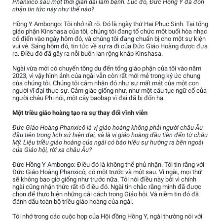
Phanxicô sau một thời gian dài lâm bệnh. Lúc đó, Đức Hồng Y đã đón
nhận tin tức này như thế nào?
Hồng Y Ambongo: Tôi nhớ rất rõ. Đó là ngày thứ Hai Phục Sinh. Tại tổng
giáo phận Kinshasa của tôi, chúng tôi đang tổ chức một buổi hòa nhạc
cổ điển vào ngày hôm đó, và chúng tôi đang chuẩn bị cho một sự kiện
vui vẻ. Sáng hôm đó, tin tức về sự ra đi của Đức Giáo Hoàng được đưa
ra. Điều đó đã gây ra nỗi buồn lan rộng khắp Kinshasa.
Ngài vừa mới có chuyến tông du đến tổng giáo phận của tôi vào năm
2023, vì vậy hình ảnh của ngài vẫn còn rất mới mẻ trong ký ức chung
của chúng tôi. Chúng tôi cảm nhận đó như sự mất mát của một con
người vĩ đại thực sự. Cảm giác giống như, như một câu tục ngữ cổ của
người châu Phi nói, một cây baobap vĩ đại đã bị đốn hạ.
Một triều giáo hoàng tạo ra sự thay đổi vĩnh viễn
Đức Giáo Hoàng Phanxicô là vị giáo hoàng không phải người châu Âu
đầu tiên trong lịch sử hiện đại, và là vị giáo hoàng đầu tiên đến từ châu
Mỹ. Liệu triều giáo hoàng của ngài có báo hiệu sự hướng ra bên ngoài
của Giáo hội, rời xa châu Âu?
Đức Hồng Y Ambongo: Điều đó là không thể phủ nhận. Tôi tin rằng với
Đức Giáo Hoàng Phanxicô, có một trước và một sau. Vì ngài, mọi thứ
sẽ không bao giờ giống như trước nữa. Tôi nói điều này bởi vì chính
ngài cũng nhận thức rất rõ điều đó. Ngài tin chắc rằng mình đã được
chọn để thực hiện những cải cách trong Giáo hội. Và niềm tin đó đã
đánh dấu toàn bộ triều giáo hoàng của ngài.
Tôi nhớ trong các cuộc họp của Hội đồng Hồng Y, ngài thường nói với