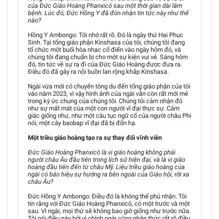
của Đức Giáo Hoàng Phanxicô sau một thời gian dài lâm
bệnh. Lúc đó, Đức Hồng Y đã đón nhận tin tức này như thế
nào?
Hồng Y Ambongo: Tôi nhớ rất rõ. Đó là ngày thứ Hai Phục
Sinh. Tại tổng giáo phận Kinshasa của tôi, chúng tôi đang
tổ chức một buổi hòa nhạc cổ điển vào ngày hôm đó, và
chúng tôi đang chuẩn bị cho một sự kiện vui vẻ. Sáng hôm
đó, tin tức về sự ra đi của Đức Giáo Hoàng được đưa ra.
Điều đó đã gây ra nỗi buồn lan rộng khắp Kinshasa.
Ngài vừa mới có chuyến tông du đến tổng giáo phận của tôi
vào năm 2023, vì vậy hình ảnh của ngài vẫn còn rất mới mẻ
trong ký ức chung của chúng tôi. Chúng tôi cảm nhận đó
như sự mất mát của một con người vĩ đại thực sự. Cảm
giác giống như, như một câu tục ngữ cổ của người châu Phi
nói, một cây baobap vĩ đại đã bị đốn hạ.
Một triều giáo hoàng tạo ra sự thay đổi vĩnh viễn
Đức Giáo Hoàng Phanxicô là vị giáo hoàng không phải
người châu Âu đầu tiên trong lịch sử hiện đại, và là vị giáo
hoàng đầu tiên đến từ châu Mỹ. Liệu triều giáo hoàng của
ngài có báo hiệu sự hướng ra bên ngoài của Giáo hội, rời xa
châu Âu?
Đức Hồng Y Ambongo: Điều đó là không thể phủ nhận. Tôi
tin rằng với Đức Giáo Hoàng Phanxicô, có một trước và một
sau. Vì ngài, mọi thứ sẽ không bao giờ giống như trước nữa.
Tôi nói điều này bởi vì chính ngài cũng nhận thức rất rõ điều