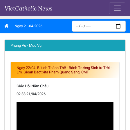
VietCatholic News
Ngày 21-04-2026
Phụng Vụ - Mục Vụ
Ngày 22/04: Bí tích Thánh Thể - Bánh Trường Sinh từ Trời -
Lm. Gioan Baotixita Phạm Quang Sang, CMF
Giáo Hội Năm Châu
02:33 21/04/2026