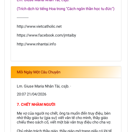
(Trích dịch từ tiếng Hoa trong "Cách ngôn thần học tu đức")
----------
http://www.vietcatholic.net
https://www.facebook.com/jmtaiby
http://www.nhantai.info
Mỗi Ngày Một Câu Chuyện
Lm. Giuse Maria Nhân Tài, csjb. ·
20:07 21/04/2026
7. CHẾT NHẦM NGƯỜI
Mẹ vợ của người nọ chết, ông ta muốn đến truy điệu, bèn
nhờ thầy giáo tư (gia sư) viết văn tế cho mình, thầy giáo
chiếu theo sách cổ, viết một bài văn truy điệu cho cha vợ.
Chủ nhân trách thầy giáo, thầy giáo mở trang giấy có lời tế