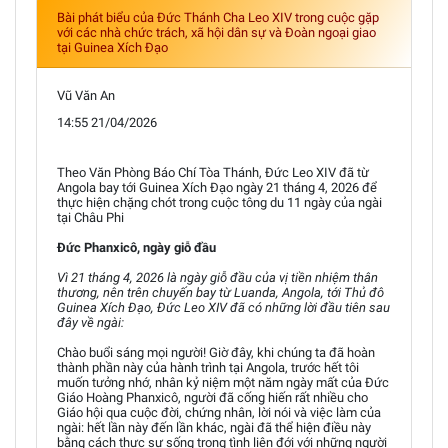
Bài phát biểu của Đức Thánh Cha Leo XIV trong cuộc gặp
với các nhà chức trách, xã hội dân sự và Đoàn ngoại giao
tại Guinea Xích Đạo
Vũ Văn An
14:55 21/04/2026
Theo Văn Phòng Báo Chí Tòa Thánh, Đức Leo XIV đã từ
Angola bay tới Guinea Xích Đạo ngày 21 tháng 4, 2026 để
thực hiện chặng chót trong cuộc tông du 11 ngày của ngài
tại Châu Phi
Đức Phanxicô, ngày giỗ đầu
Vì 21 tháng 4, 2026 là ngày giỗ đầu của vị tiền nhiệm thân
thương, nên trên chuyến bay từ Luanda, Angola, tới Thủ đô
Guinea Xích Đạo, Đức Leo XIV đã có những lời đầu tiên sau
đây về ngài:
Chào buổi sáng mọi người! Giờ đây, khi chúng ta đã hoàn
thành phần này của hành trình tại Angola, trước hết tôi
muốn tưởng nhớ, nhân kỷ niệm một năm ngày mất của Đức
Giáo Hoàng Phanxicô, người đã cống hiến rất nhiều cho
Giáo hội qua cuộc đời, chứng nhân, lời nói và việc làm của
ngài: hết lần này đến lần khác, ngài đã thể hiện điều này
bằng cách thực sự sống trong tình liên đới với những người