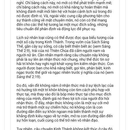
nghỉ. Chỉ bằng cách này, nó mới có thể phát triển mạnh mẽ;
chỉ bằng cách này, nó mới có khả năng tự hoàn thiện mà
không đánh mất mối liên hệ với hoàn cảnh lịch sử trong đó
nó được định vị. Và, ngoài việc cung cấp phương tiện cho
sự thành công về mặt chuyên môn, nó còn có thể mang
đến cho các thế hệ tương lai một mục đích sống, những
tiêu chuẩn để phân định và động lực để phục vụ.
Lịch sử nhân loại cũng có thể được đọc qua biểu tượng của
một số cây trong Kinh Thánh. Trong vườn của Sách Sáng
Thế, gần cây sự sống, có cây biết thiện biết ác (xem Sáng
Thế 2:9), trái của nó Thiên Chúa đã cấm người nam và
người nữ ăn. Cần nhấn mạnh rằng câu chuyện này không
phải là sự lên án nhận thức nói chung, như thể đức tin sợ
hãi trí khôn hay nghi ngờ khát vọng tìm kiếm nhận thức. Con
người được ban cho khả năng biết, gọi tên, phân biệt, kinh
ngạc trước thế giới và ngạc nhiên trước ý nghĩa của nó (xem
Sáng thế
2:19).
Do đó, vấn đề không nằm ở nhận thức mà ở sự lệch lạc của
nó hướng tới một trí khôn không còn tìm cách phù hợp với
thực tại, mà thay vào đó là bóp méo thực tại cho mục đích
riêng của mình, đánh giá nó theo lợi ích của người đòi hỏi
nhận thức. Ở đây, nhận thức không còn là một sự cởi mở
mà trở thành một sự chiếm hữu; nó không còn là con
đường dẫn đến sự khôn ngoan mà biến thành một sự
khẳng định kiêu ngạo về tự mãn, mở ra con đường dẫn đến
sự hỗn loạn, cuối cùng có thể trở nên vô nhân đạo.
Tuy nhiên, câu chuyện Kinh Thánh không kết thúc ở cây đó.