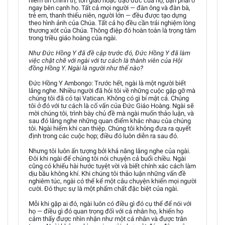
niềm tin chính trị, tôn giáo hoặc đạo đức của họ, bạn phải ở
ngay bên cạnh họ. Tất cả mọi người — đàn ông và đàn bà,
trẻ em, thanh thiếu niên, người lớn — đều được tạo dựng
theo hình ảnh của Chúa. Tất cả họ đều cần trải nghiệm lòng
thương xót của Chúa. Thông điệp đó hoàn toàn là trọng tâm
trong triều giáo hoàng của ngài.
Như Đức Hồng Y đã đề cập trước đó, Đức Hồng Y đã làm
việc chặt chẽ với ngài với tư cách là thành viên của Hội
đồng Hồng Y. Ngài là người như thế nào?
Đức Hồng Y Ambongo: Trước hết, ngài là một người biết
lắng nghe. Nhiều người đã hỏi tôi về những cuộc gặp gỡ mà
chúng tôi đã có tại Vatican. Không có gì bí mật cả. Chúng
tôi ở đó với tư cách là cố vấn của Đức Giáo Hoàng. Ngài sẽ
mời chúng tôi, trình bày chủ đề mà ngài muốn thảo luận, và
sau đó lắng nghe những quan điểm khác nhau của chúng
tôi. Ngài hiếm khi can thiệp. Chúng tôi không đưa ra quyết
định trong các cuộc họp; điều đó luôn diễn ra sau đó.
Nhưng tôi luôn ấn tượng bởi khả năng lắng nghe của ngài.
Đôi khi ngài để chúng tôi nói chuyện cả buổi chiều. Ngài
cũng có khiếu hài hước tuyệt vời và biết chính xác cách làm
dịu bầu không khí. Khi chúng tôi thảo luận những vấn đề
nghiêm túc, ngài có thể kể một câu chuyện khiến mọi người
cười. Đó thực sự là một phẩm chất đặc biệt của ngài.
Mỗi khi gặp ai đó, ngài luôn có điều gì đó cụ thể để nói với
họ — điều gì đó quan trọng đối với cá nhân họ, khiến họ
cảm thấy được nhìn nhận như một cá nhân và được trân