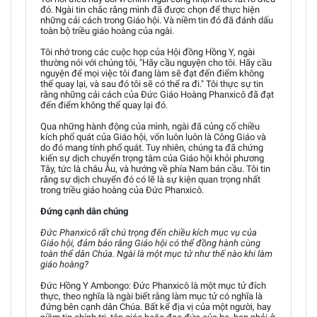
đó. Ngài tin chắc rằng mình đã được chọn để thực hiện
những cải cách trong Giáo hội. Và niềm tin đó đã đánh dấu
toàn bộ triều giáo hoàng của ngài.
Tôi nhớ trong các cuộc họp của Hội đồng Hồng Y, ngài
thường nói với chúng tôi, "Hãy cầu nguyện cho tôi. Hãy cầu
nguyện để mọi việc tôi đang làm sẽ đạt đến điểm không
thể quay lại, và sau đó tôi sẽ có thể ra đi." Tôi thực sự tin
rằng những cải cách của Đức Giáo Hoàng Phanxicô đã đạt
đến điểm không thể quay lại đó.
Qua những hành động của mình, ngài đã củng cố chiều
kích phổ quát của Giáo hội, vốn luôn luôn là Công Giáo và
do đó mang tính phổ quát. Tuy nhiên, chúng ta đã chứng
kiến sự dịch chuyển trọng tâm của Giáo hội khỏi phương
Tây, tức là châu Âu, và hướng về phía Nam bán cầu. Tôi tin
rằng sự dịch chuyển đó có lẽ là sự kiện quan trọng nhất
trong triều giáo hoàng của Đức Phanxicô.
Đứng cạnh dân chúng
Đức Phanxicô rất chú trọng đến chiều kích mục vụ của
Giáo hội, đảm bảo rằng Giáo hội có thể đồng hành cùng
toàn thể dân Chúa. Ngài là một mục tử như thế nào khi làm
giáo hoàng?
Đức Hồng Y Ambongo: Đức Phanxicô là một mục tử đích
thực, theo nghĩa là ngài biết rằng làm mục tử có nghĩa là
đứng bên cạnh dân Chúa. Bất kể địa vị của một người, hay