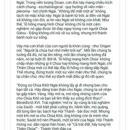
Ngài. Trong viễn tượng Gioan, cơn đói này mang chiều kích
cánh chung - eschatological - quy hướng về viên mãn -
pleroma - nơi chính Ngài. “Không để mất một ai” không
tách rời mặc khải này: Ngài là bánh từ trời; ai đến với Ngài
sẽ không còn đói, ai tin vào Ngài sẽ không còn khát. Như
thế, ‘lỗ hổng mang hình Chúa’ không chỉ là một cảm
nghiệm; nó gặp được lời đáp ngay trong con người Chúa
Giêsu - Đấng không chỉ nói về sự sống, nhưng trở thành
bánh nuôi sự sống.
Vậy mà cơn khát của con người là khôn cùng - như Origen
nói: “Người là chúa hụt nhớ miền trời xa!”. Mỗi lần chúng ta
tưởng đã đủ, nó lại lên tiếng; mỗi lần chúng ta tưởng đã
nắm, nó lại tuột đi. Bởi lẽ, ‘lỗ hổng mang hình Chúa’ không
chấp nhận những gì ít Chúa hay không mang hình Ngài; chỉ
Thiên Chúa mới có thể lấp đầy lỗ hổng có dáng dấp Ngài.
Thế nhưng, đứng trước một sự viên mãn như thế, chúng ta
lại chần chừ; như thể sợ đánh mất điều gì đó rất quen.
“Đừng sợ Chúa Kitô! Ngài không lấy gì đi nhưng ban cho
bạn tất cả. Hãy dâng toàn thân cho Ngài, chúng ta sẽ nhận
lại gấp trăm. Vâng. Hãy mở ra, mở rộng những cánh cửa
cho Chúa Kitô và bạn sẽ tìm thấy sự sống đích thực!” -
Bênêđictô XVI. Trải nghiệm ‘mở ra’ ấy cũng là trải nghiệm
của Saolô - một biệt phái cuồng tín, hãnh tiến, mù quáng,
đã từng lầm lạc bách hại Hội Thánh - bài đọc một. Nhưng
một khi mở ra cho Chúa Kitô, ông không còn là mình như
trước; Saolô trở nên Phaolô, một lợi khí của Ngài. Hội Thánh
mừng vui, dân ngoại hân hoan, và “Cả trái đất, hãy tung hô
Thiên Chúa!” - Thánh Vịnh đáp ca.