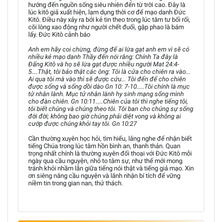
hướng đến nguồn sống siêu nhiên đến từ trời cao. Đây là
lúc kitô giả xuất hiện, lạm dụng thời cơ để mạo danh Đức
Kitô. Điều này xảy ra bởi kẻ tin theo trong lúc tâm tư bối rối,
cõi lòng xao động như người chết đuối, gặp phao là bám
lấy. Đức Kitô cảnh báo
Anh em hãy coi chừng, đừng để ai lừa gạt anh em vì sẽ có
nhiều kẻ mạo danh Thầy đến nói rằng: Chính Ta đây là
Đấng Kitô và họ sẽ lừa gạt được nhiều người Mat 24:4-
5....Thật, tôi bảo thật các ông: Tôi là cửa cho chiên ra vào...
Ai qua tôi mà vào thì sẽ được cứu... Tôi đến để cho chiên
được sống và sống dồi dào Gn 10: 7-10.....Tôi chính là mục
tử nhân lành. Mục tử nhân lành hy sinh mạng sống mình
cho đàn chiên. Gn 10:11.....Chiên của tôi thì nghe tiếng tôi,
tôi biết chúng và chúng theo tôi. Tôi ban cho chúng sự sống
đời đời; không bao giờ chúng phải diệt vong và không ai
cướp được chúng khỏi tay tôi. Gn 10:27
Cần thường xuyên học hỏi, tìm hiểu, lắng nghe để nhận biết
tiếng Chúa trong lúc tâm hồn bình an, thanh thản. Quan
trọng nhất chính là thường xuyên đối thoại với Đức Kitô mỗi
ngày qua cầu nguyện, nhỏ to tâm sự, như thế mới mong
tránh khỏi nhầm lẫn giữa tiếng nói thật và tiếng giả mạo. Xin
ơn siêng năng cầu nguyện và lãnh nhận bí tích để vững
niềm tin trong gian nan, thử thách.