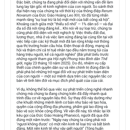
Đặc biệt, chúng ta đang phải đối diện với những vấn đề làm
lung lay tận gốc rễ kinh nghiệm của con người. So sánh thời
đại hiện nay của chúng ta với thời kỳ của thông điệp
Rerum
Novarum
của Đức Giáo Hoàng Leo XIII, tôi đã từng nhấn
mạnh rằng “sự loại trừ là bộ mặt mới của bất công xã hội”.
Khoảng cách giữa một “thiểu số nhỏ” — 1% dân số — và đại
đa số đã nới rộng đáng kể… Khi nói về sự loại trừ, chúng ta
cũng phải đối diện với một nghịch lý. Việc thiếu đất đai,
lương thực, nhà ở và việc làm xứng đáng lại cùng tồn tại với
việc tiếp cận các kỹ thuật mới đã lan rộng khắp nơi thông
qua thị trường hoàn cầu hóa. Điện thoại di động, mạng xã
hội và thậm chí cả trí tuệ nhân tạo đều nằm trong túi của
hàng triệu người, kể cả người nghèo” (
Bài phát biểu trước
những người tham gia Hội nghị Phong trào Bình dân Thế
giới
, ngày 23 tháng 10 năm 2025). Do đó, nhiệm vụ cấp
thiết của chính quyền dân sự và nền chính trị đúng đắn là
phải phá bỏ những trở ngại đối với sự phát triển toàn diện
của con người — một sứ mệnh dựa trên các nguyên tắc cơ
bản về tình liên đới và mục đích phổ quát của của cải.
Ví dụ, không thể bỏ qua việc sự phát triển công nghệ nhanh
chóng mà chúng ta đang chứng kiến đã đẩy nhanh quá
trình đầu cơ về nguyên liệu thô. Sự thay đổi này dường như
che khuất những mệnh lệnh cơ bản như bảo vệ tạo hóa,
quyền của cộng đồng địa phương, phẩm giá lao động và
bảo vệ sức khỏe cộng đồng. Về vấn đề này, tôi nhắc lại lời
kêu gọi của Đức Giáo Hoàng Phanxicô, người đã qua đời
đúng một năm trước: “Ngày nay chúng ta cũng phải nói
‘ngươi không được’ có một nền kinh tế loại trừ và bất bình
đẳng. Một nền kinh tế như vậy giết người” (Tông huấn