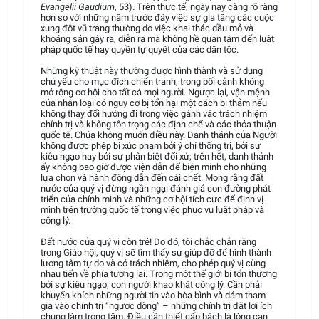
Evangelii Gaudium
, 53). Trên thực tế, ngày nay càng rõ ràng
hơn so với những năm trước đây việc sự gia tăng các cuộc
xung đột vũ trang thường do việc khai thác dầu mỏ và
khoáng sản gây ra, diễn ra mà không hề quan tâm đến luật
pháp quốc tế hay quyền tự quyết của các dân tộc.
Những kỹ thuật này thường được hình thành và sử dụng
chủ yếu cho mục đích chiến tranh, trong bối cảnh không
mở rộng cơ hội cho tất cả mọi người. Ngược lại, vận mệnh
của nhân loại có nguy cơ bị tổn hại một cách bi thảm nếu
không thay đổi hướng đi trong việc gánh vác trách nhiệm
chính trị và không tôn trọng các định chế và các thỏa thuận
quốc tế. Chúa không muốn điều này. Danh thánh của Người
không được phép bị xúc phạm bởi ý chí thống trị, bởi sự
kiêu ngạo hay bởi sự phân biệt đối xử; trên hết, danh thánh
ấy không bao giờ được viện dẫn để biện minh cho những
lựa chọn và hành động dẫn đến cái chết. Mong rằng đất
nước của quý vị đừng ngần ngại đánh giá con đường phát
triển của chính mình và những cơ hội tích cực để định vị
mình trên trường quốc tế trong việc phục vụ luật pháp và
công lý.
Đất nước của quý vị còn trẻ! Do đó, tôi chắc chắn rằng
trong Giáo hội, quý vị sẽ tìm thấy sự giúp đỡ để hình thành
lương tâm tự do và có trách nhiệm, cho phép quý vị cùng
nhau tiến về phía tương lai. Trong một thế giới bị tổn thương
bởi sự kiêu ngạo, con người khao khát công lý. Cần phải
khuyến khích những người tin vào hòa bình và dám tham
gia vào chính trị “ngược dòng” – những chính trị đặt lợi ích
chung làm trọng tâm. Điều cần thiết cấp bách là lòng can