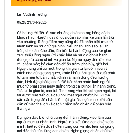
Người Ngay, Kẻ Gian
Lm Vũđình Tường
05:25 21/04/2026
Cả hai người đều đi vào chuồng chiên nhưng bằng cách
khác nhau. Người ngay đi qua cửa vào nhà; kẻ gian lẩn trốn
vào chuồng. Riêng điểm này cũng đủ để phân biệt mục tử
nhân lành và mục tử giả hình. Nếu nhân lành sao lại lẩn
trốn, che dấu. Che dấu, lẩn trốn là hành động của kẻ gian
xảo, thiếu lòng ngay. Có khác biệt về mục đích và hành
động giữa công chính và gian tà. Người ngay đến để bảo
vệ, chăm sóc; kẻ gian đến để ăn trộm, phá hủy, giết hại.
Ngay thẳng chỉ có một, trong khi gian tà lại có nhiều và
cách nào cũng cong queo, khúc khửu. Bởi gian tà xuất phát
tự tâm nên tự bản chất, í định và hành động đều hướng
dẫn, kích động bởi gian tà. Để trở thành nhân lành người
mục tử phải sống ngay thẳng trong cả lời nói lẫn hành động.
Trái lại là gian tà, xảo trá. Tin tưởng vào lời nói ngon ngọt, lọt
tai được biết đến qua câu nói ‘mật ngọt chết ruồi’. Vì thế
cần cẩn trọng để nhận biết thật giả. Dụ ngôn cho biết cần
căn cứ vào thái độ và cách chăm sóc chiên để phân biệt
thật, giả.
Dụ ngôn đặc biệt chú trọng đến hành động, việc làm của
người mục tử nhân lành. Người đó biết từng con chiên của
mình; biết rõ đến độ nhớ tên từng con và nhớ luôn cả giọng
nói đặc thù của từng con chiên. Nghe giọng chiên chủ biết