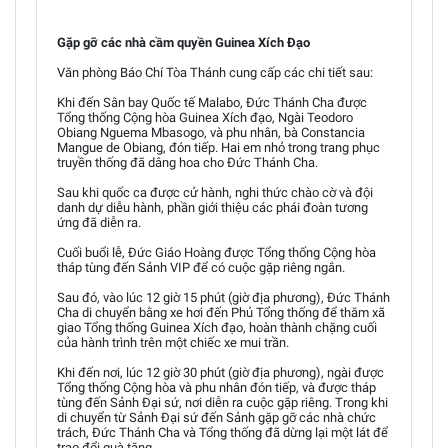
Gặp gỡ các nhà cầm quyền Guinea Xích Đạo
Văn phòng Báo Chí Tòa Thánh cung cấp các chi tiết sau:
Khi đến Sân bay Quốc tế Malabo, Đức Thánh Cha được
Tổng thống Cộng hòa Guinea Xích đạo, Ngài Teodoro
Obiang Nguema Mbasogo, và phu nhân, bà Constancia
Mangue de Obiang, đón tiếp. Hai em nhỏ trong trang phục
truyền thống đã dâng hoa cho Đức Thánh Cha.
Sau khi quốc ca được cử hành, nghi thức chào cờ và đội
danh dự diễu hành, phần giới thiệu các phái đoàn tương
ứng đã diễn ra.
Cuối buổi lễ, Đức Giáo Hoàng được Tổng thống Cộng hòa
tháp tùng đến Sảnh VIP để có cuộc gặp riêng ngắn.
Sau đó, vào lúc 12 giờ 15 phút (giờ địa phương), Đức Thánh
Cha di chuyển bằng xe hơi đến Phủ Tổng thống để thăm xã
giao Tổng thống Guinea Xích đạo, hoàn thành chặng cuối
của hành trình trên một chiếc xe mui trần.
Khi đến nơi, lúc 12 giờ 30 phút (giờ địa phương), ngài được
Tổng thống Cộng hòa và phu nhân đón tiếp, và được tháp
tùng đến Sảnh Đại sứ, nơi diễn ra cuộc gặp riêng. Trong khi
di chuyển từ Sảnh Đại sứ đến Sảnh gặp gỡ các nhà chức
trách, Đức Thánh Cha và Tổng thống đã dừng lại một lát để
trao đổi quà tặng.