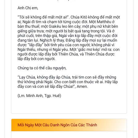
Anh Chị em,
“Tôi sẽ không để mất một ai!”. Chúa Kitô không để mất một
ai; Ngài đi tìm và chạm tới từng cuộc đời. Một Matthêu ở
bàn thu thuế; một Giakêu leo lên cây; một phụ nữ khát bên
giếng giữa trưa; một người bị bắt quả tang trong tội. Và ở
phút cuối, trên thập giá, Ngài vẫn kịp lấp đầy một cuộc đời
đang tàn lụi. Nghịch lý thay, Đấng lấp đầy mọi sự lại muốn
được “lấp đầy” bởi tình yêu của con người; không phải vì
Ngài thiếu, nhưng vì Ngài yêu. Một ‘giấc mơ kép’ mở ra: con
người được lấp đầy bởi Thiên Chúa, và Thiên Chúa được
lấp đầy bởi con người.
Chúng ta có thể cầu nguyện,
“Lạy Chúa, không đầy ắp Chúa, trái tim con sẽ đầy những
thứ không phải Ngài. Cho con biết con thuộc về ai. Hãy lấp
đầy con và con sẽ lấp đầy Chúa!”, Amen.
(Lm. Minh Anh, Tgp. Huế)
Mỗi Ngày Một Câu Danh Ngôn Của Các Thánh