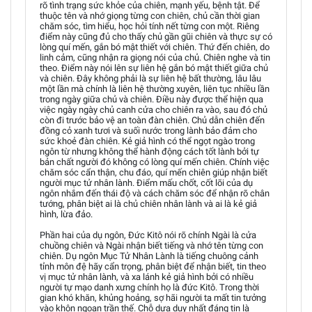
rõ tình trạng sức khỏe của chiên, mạnh yếu, bệnh tật. Để
thuộc tên và nhớ giọng từng con chiên, chủ cần thời gian
chăm sóc, tìm hiểu, học hỏi tính nết từng con một. Riêng
điểm này cũng đủ cho thấy chủ gần gũi chiên và thực sự có
lòng quí mến, gắn bó mật thiết với chiên. Thứ đến chiên, do
linh cảm, cũng nhận ra giọng nói của chủ. Chiên nghe và tin
theo. Điểm này nói lên sự liên hệ gắn bó mật thiết giữa chủ
và chiên. Đây không phải là sự liên hệ bất thường, lâu lâu
một lần mà chính là liên hệ thường xuyên, liên tục nhiều lần
trong ngày giữa chủ và chiên. Điều này được thể hiện qua
việc ngày ngày chủ canh cửa cho chiên ra vào, sau đó chủ
còn đi trước bảo vệ an toàn đàn chiên. Chủ dẫn chiên đến
đồng cỏ xanh tươi và suối nước trong lành bảo đảm cho
sức khoẻ đàn chiên. Kẻ giả hình có thể ngọt ngào trong
ngôn từ nhưng không thể hành động cách tốt lành bởi tự
bản chất người đó không có lòng quí mến chiên. Chính việc
chăm sóc cẩn thận, chu đáo, quí mến chiên giúp nhận biết
người mục tử nhân lành. Điểm mấu chốt, cốt lõi của dụ
ngôn nhắm đến thái độ và cách chăm sóc để nhận rõ chân
tướng, phân biệt ai là chủ chiên nhân lành và ai là kẻ giả
hình, lừa đảo.
Phần hai của dụ ngôn, Đức Kitô nói rõ chính Ngài là cửa
chuồng chiên và Ngài nhận biết tiếng và nhớ tên từng con
chiên. Dụ ngôn Mục Tử Nhân Lành là tiếng chuông cảnh
tỉnh môn đệ hãy cẩn trọng, phân biệt để nhận biết, tin theo
vị mục tử nhân lành, và xa lánh kẻ giả hình bởi có nhiều
người tự mạo danh xưng chính họ là đức Kitô. Trong thời
gian khó khăn, khủng hoảng, sợ hãi người ta mất tin tưởng
vào khôn ngoan trần thế. Chỗ dựa duy nhất đáng tin là