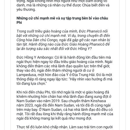
trọng. Ngài không nhìn mọi người như một đám đông vô
danh, mà là những cá nhân cụ thể được Chúa biết đến và
yêu thương.
Những cử chỉ mạnh mẽ và sự tập trung bền bỉ vào châu
Phi
Trong suốt triều giáo hoàng của mình, Đức Phanxicô nổi
bật với những cử chỉ mạnh mẽ. Ví dụ, trong chuyến đi đến
Cộng hòa Dân chủ Congo, ngài đã gặp gỡ các nạn nhân bị
tàn tật. Hành động nào của Đức Giáo Hoàng Phanxicô để
lại ấn tượng sâu sắc nhất đối với Đức Hồng Y?
Đức Hồng Y Ambongo: Có lẽ là hành động lớn đầu tiên mà
ngài thực hiện ngay từ đầu triều giáo hoàng của mình. Ngài
không đến thăm các nhà lãnh đạo quyền lực trên thế giới;
thay vào đó, ngài đến thăm những người di cư ở
Lampedusa, một hòn đảo của Ý ở Địa Trung Hải. Đó là một
thông điệp rõ ràng ngay lập tức: "Hãy nhìn vào hướng đi mà
tôi đang lựa chọn."
Khi nói đến châu Phi, tôi nhớ ngài là một vị giáo hoàng đã
khiêm nhường hôn chân hai nhà lãnh đạo đang xung đột ở
Nam Sudan vào năm 2019. Sau chuyến thăm Kinshasa
năm 2023, ngài đã đến Nam Sudan, và tôi đã đi cùng ngài
trên máy bay. Ở Nam Sudan, cả hai nhà lãnh đạo đó đều có
mặt. Tôi rất đau lòng khi thấy rằng hành động mạnh mẽ của
ngài đã không mang lại kết quả như mong đợi.
Thực tế đó luôn khó chấp nhận. Làm sao trái tim con người