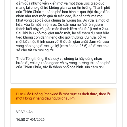
đảm của những viễn kiến mới và một thỏa ước giáo dục
mang lại cho giới trẻ không gian và sự tin tưởng. Thành phố
của Thiên Chúa – thành phố hòa bình – quả thật được đón
nhận như một món quà từ trên cao, là chân trời mà mọi
khát vọng cao cả của chúng ta hướng tới. Đó vừa là một lời
hứa, vừa là một nhiệm vụ. Cư dân của nó “sẽ rèn gươm
thành lưỡi cày, và giáo mác thành liềm cắt tỉa” (
I-sai-a
2:4).
Sau khi lau khô mọi giọt nước mắt, họ sẽ tham dự một bữa
tiệc không còn dành riêng cho giới thượng lưu nữa, bởi vì
một bữa tiệc thịnh soạn với thức ăn giàu chất đạm và rượu
vang hảo hạng được lọc kỹ (xem
I-sai-a
25:6) sẽ được chia
sẻ cho tất cả mọi người.
Thưa Tổng thống, thưa quý vị, chúng ta hãy cùng nhau
bước đi, với sự khôn ngoan và hy vọng, hướng tới thành phố
của Thiên Chúa, tức là thành phố hòa bình. Xin cảm ơn!
Đức Giáo Hoàng Phanxicô là một mục tử đích thực, theo lời
một Hồng Y hàng đầu người châu Phi
Vũ Văn An
16:58 21/04/2026