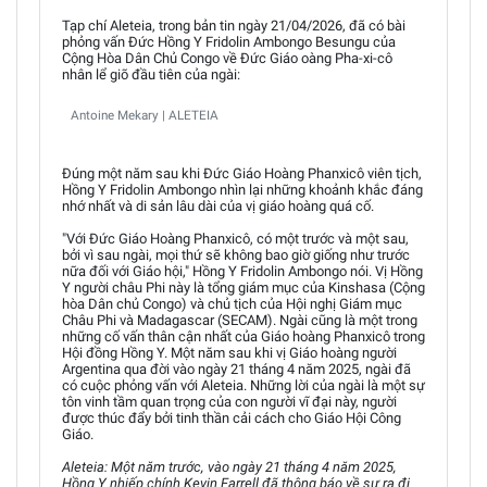
Tạp chí Aleteia, trong bản tin ngày 21/04/2026, đã có bài
phỏng vấn Đức Hồng Y Fridolin Ambongo Besungu của
Cộng Hòa Dân Chủ Congo về Đức Giáo oàng Pha-xi-cô
nhân lể giõ đầu tiên của ngài:
Antoine Mekary | ALETEIA
Đúng một năm sau khi Đức Giáo Hoàng Phanxicô viên tịch,
Hồng Y Fridolin Ambongo nhìn lại những khoảnh khắc đáng
nhớ nhất và di sản lâu dài của vị giáo hoàng quá cố.
"Với Đức Giáo Hoàng Phanxicô, có một trước và một sau,
bởi vì sau ngài, mọi thứ sẽ không bao giờ giống như trước
nữa đối với Giáo hội," Hồng Y Fridolin Ambongo nói. Vị Hồng
Y người châu Phi này là tổng giám mục của Kinshasa (Cộng
hòa Dân chủ Congo) và chủ tịch của Hội nghị Giám mục
Châu Phi và Madagascar (SECAM). Ngài cũng là một trong
những cố vấn thân cận nhất của Giáo hoàng Phanxicô trong
Hội đồng Hồng Y. Một năm sau khi vị Giáo hoàng người
Argentina qua đời vào ngày 21 tháng 4 năm 2025, ngài đã
có cuộc phỏng vấn với Aleteia. Những lời của ngài là một sự
tôn vinh tầm quan trọng của con người vĩ đại này, người
được thúc đẩy bởi tinh thần cải cách cho Giáo Hội Công
Giáo.
Aleteia: Một năm trước, vào ngày 21 tháng 4 năm 2025,
Hồng Y nhiếp chính Kevin Farrell đã thông báo về sự ra đi