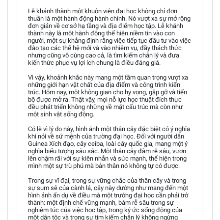
Lễ khánh thành một khuôn viên đại học không chỉ đơn
thuần là một hành động hành chính. Nó vượt xa sự mở rộng
đơn giản về cơ sở hạ tầng và địa điểm học tập. Lễ khánh
thành này là một hành động thể hiện niềm tin vào con
người, một sự khẳng định rằng việc tiếp tục đầu tư vào việc
đào tạo các thế hệ mới và vào nhiệm vụ, đầy thách thức
nhưng cũng vô cùng cao cả, là tìm kiếm chân lý và đưa
kiến thức phục vụ lợi ích chung là điều đáng giá.
Vì vậy, khoảnh khắc này mang một tầm quan trọng vượt xa
những giới hạn vật chất của địa điểm và công trình kiến
trúc. Hôm nay, một không gian cho hy vọng, gặp gỡ và tiến
bộ được mở ra. Thật vậy, mọi nỗ lực học thuật đích thực
đều phát triển không những về mặt cấu trúc mà còn như
một sinh vật sống động.
Có lẽ vì lý do này, hình ảnh một thân cây đặc biệt có ý nghĩa
khi nói về sứ mệnh của trường đại học. Đối với người dân
Guinea Xích đạo, cây ceiba, loài cây quốc gia, mang một ý
nghĩa biểu tượng sâu sắc. Một thân cây đâm rễ sâu, vươn
lên chậm rãi với sự kiên nhẫn và sức mạnh, thể hiện trong
mình một sự trù phú mà bản thân nó không tự có được.
Trong sự vĩ đại, trong sự vững chắc của thân cây và trong
sự sum sê của cành lá, cây này dường như mang đến một
hình ảnh ẩn dụ về điều mà một trường đại học cần phải trở
thành: một định chế vững mạnh, bám rễ sâu trong sự
nghiêm túc của việc học tập, trong ký ức sống động của
một dân tộc và trong sự tìm kiếm chân lý không ngừng