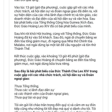
Vào lúc 13 giờ (giờ địa phương), cuộc gặp gỡ với các nhà
chức trách, xã hội dân sự và đoàn ngoại giao đã diễn ra, với
sự hiện diện của các nhà lãnh đạo chính trị và tôn giáo, các
doanh nhân và đại diện của xã hội dân sự và văn hóa. Sau
bài phát biểu của Tổng thống Cộng hòa Guinea Xích đạo,
Đức Giáo Hoàng Leo XIV đã có bài phát biểu của mình.
Sau khi rời khỏi Hội trường, cùng với Tổng thống, Đức Giáo
Hoàng đã ký vào Sổ khách. Sau đó, ngài di chuyển bằng xe
đến tòa tổng giám mục, đi ngang qua Nhà thờ Chính tòa
Malabo, nơi ngài dừng lại một lát để cầu nguyện và tôn thờ
Thánh Thể.
Kết thúc cuộc gặp, vào khoảng 13 giờ 45 phút (giờ địa
phương), Đức Giáo Hoàng di chuyển bằng xe đến tòa tổng
giám mục, nơi ngài dùng bữa trưa riêng.
Sau đây là bài phát biểu của Đức Thánh Cha Leo XIV trong
cuộc gặp với các nhà chức trách, xã hội dân sự và Đoàn
ngoại giao:
Thưa Tổng thống,
Thưa các vị lãnh đạo dân sự
và các thành viên của Đoàn ngoại giao,
Thưa quý bà và quý ông
Tôi xin gửi lời chào trân trọng đến quý vị và cảm ơn sự đón
tiếp cũng như những lời tốt đẹp mà quý vị dành cho tôi. Tôi