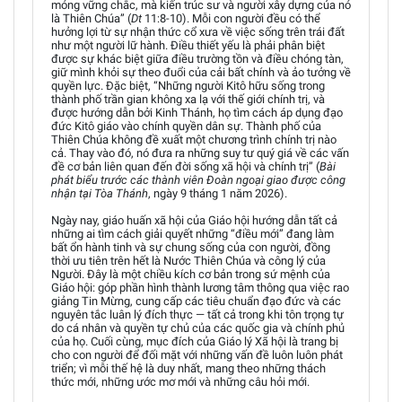
móng vững chắc, mà kiến trúc sư và người xây dựng của nó
là Thiên Chúa” (
Dt
11:8-10). Mỗi con người đều có thể
hưởng lợi từ sự nhận thức cổ xưa về việc sống trên trái đất
như một người lữ hành. Điều thiết yếu là phải phân biệt
được sự khác biệt giữa điều trường tồn và điều chóng tàn,
giữ mình khỏi sự theo đuổi của cải bất chính và ảo tưởng về
quyền lực. Đặc biệt, “Những người Kitô hữu sống trong
thành phố trần gian không xa lạ với thế giới chính trị, và
được hướng dẫn bởi Kinh Thánh, họ tìm cách áp dụng đạo
đức Kitô giáo vào chính quyền dân sự. Thành phố của
Thiên Chúa không đề xuất một chương trình chính trị nào
cả. Thay vào đó, nó đưa ra những suy tư quý giá về các vấn
đề cơ bản liên quan đến đời sống xã hội và chính trị” (
Bài
phát biểu trước các thành viên Đoàn ngoại giao được công
nhận tại Tòa Thánh
, ngày 9 tháng 1 năm 2026).
Ngày nay, giáo huấn xã hội của Giáo hội hướng dẫn tất cả
những ai tìm cách giải quyết những “điều mới” đang làm
bất ổn hành tinh và sự chung sống của con người, đồng
thời ưu tiên trên hết là Nước Thiên Chúa và công lý của
Người. Đây là một chiều kích cơ bản trong sứ mệnh của
Giáo hội: góp phần hình thành lương tâm thông qua việc rao
giảng Tin Mừng, cung cấp các tiêu chuẩn đạo đức và các
nguyên tắc luân lý đích thực — tất cả trong khi tôn trọng tự
do cá nhân và quyền tự chủ của các quốc gia và chính phủ
của họ. Cuối cùng, mục đích của Giáo lý Xã hội là trang bị
cho con người để đối mặt với những vấn đề luôn luôn phát
triển; vì mỗi thế hệ là duy nhất, mang theo những thách
thức mới, những ước mơ mới và những câu hỏi mới.