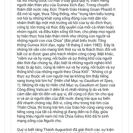
rất vui mừng được có mặt ở đây giữa quý vị, thăm viếng
người dân thân yêu của Guinea Xích đạo. Trong chuyến
thăm đất nước này, Đức Thánh Giáo Hoàng Gioan Phaolô II
đã mô tả ngài, thưa Tổng thống, như “trung tâm biểu tượng
nơi hội tụ những khát vọng sống động của một dân tộc
nhằm thiết lập một môi trường xã hội của tự do đích thực,
công lý, tôn trọng và thúc đẩy quyền của mỗi cá nhân hoặc
nhóm người, và điều kiện sống tốt hơn, cho phép mọi người
tự hiện thực hóa bản thân mình như những con người và
những người con của Chúa” (
Bài phát biểu trước Tổng
thống Guinea Xích đạo
, ngày 18 tháng 2 năm 1982). Đây là
những lời vẫn còn mang tính thời sự và là thách thức đối với
bất cứ ai được giao phó trách nhiệm công cộng. Mặt khác,
“niềm vui và hy vọng, nỗi buồn và sự thống khổ của người
dân thời đại chúng ta, đặc biệt là những người nghèo khổ
hoặc bị áp bức, cũng là niềm vui và hy vọng, nỗi buồn và sự
thống khổ của những người theo Chúa Kitô”. “Không có gì
thực sự thuộc về con người mà lại không tìm thấy tiếng
vang trong trái tim họ” (Hiến chế Mục vụ
Gaudium et Spes
,
1). Những lời này từ Hiến chế Mục vụ
Gaudium et Spes
của
Công đồng Vatican II diễn tả rõ nhất những lý do và tình
cảm dẫn dắt tôi đến với quý vị, để củng cố đức tin cho quý
vị và an ủi người dân của đất nước đang trải qua sự biến
đổi nhanh chóng này. Bởi vì, cũng như trong trái tim của
Thiên Chúa, thì trong trái tim của Giáo hội cũng vang vọng
tiếng vọng của tất cả những gì đang diễn ra ở đây, giữa
hàng triệu người nam nữ mà Chúa Giêsu Kitô đã hi sinh
mạng sống của Người cho.
Quý vị biết rằng Thánh Augustinô đã giải thích các sự kiện