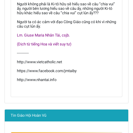
Người không phải là Ki-tô hữu sẽ hiểu sao về câu “chia vui”
ấy, người bên lương hiểu sao về câu ấy, những người Ki-tô
hữu khác hiểu sao về câu “chia vui” cụt lủn ấy???
Người ta có ác cảm với đạo Công Giáo cũng có khi vì những
câu cụt lủn ấy.
Lm. Giuse Maria Nhân Tài, csjb.
(Dịch từ tiếng Hoa và viết suy tư)
----------
http://www.vietcatholic.net
https://www.facebook.com/jmtaiby
http://www.nhantai.info
Tin Giáo Hội Hoàn Vũ