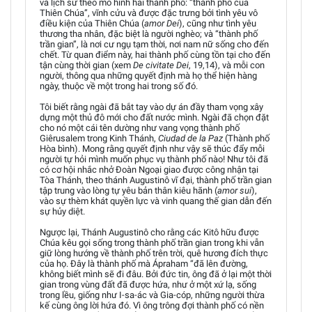
và lịch sử theo mô hình hai thành phố: “thành phố của
Thiên Chúa”, vĩnh cửu và được đặc trưng bởi tình yêu vô
điều kiện của Thiên Chúa (
amor Dei
), cũng như tình yêu
thương tha nhân, đặc biệt là người nghèo; và “thành phố
trần gian”, là nơi cư ngụ tạm thời, nơi nam nữ sống cho đến
chết. Từ quan điểm này, hai thành phố cùng tồn tại cho đến
tận cùng thời gian (xem
De civitate Dei
, 19,14), và mỗi con
người, thông qua những quyết định mà họ thể hiện hàng
ngày, thuộc về một trong hai trong số đó.
Tôi biết rằng ngài đã bắt tay vào dự án đầy tham vọng xây
dựng một thủ đô mới cho đất nước mình. Ngài đã chọn đặt
cho nó một cái tên dường như vang vọng thành phố
Giêrusalem trong Kinh Thánh,
Ciudad de la Paz
(Thành phố
Hòa bình). Mong rằng quyết định như vậy sẽ thúc đẩy mỗi
người tự hỏi mình muốn phục vụ thành phố nào! Như tôi đã
có cơ hội nhắc nhở Đoàn Ngoại giao được công nhận tại
Tòa Thánh, theo thánh Augustinô vĩ đại, thành phố trần gian
tập trung vào lòng tự yêu bản thân kiêu hãnh (
amor sui
),
vào sự thèm khát quyền lực và vinh quang thế gian dẫn đến
sự hủy diệt.
Ngược lại, Thánh Augustinô cho rằng các Kitô hữu được
Chúa kêu gọi sống trong thành phố trần gian trong khi vẫn
giữ lòng hướng về thành phố trên trời, quê hương đích thực
của họ. Đây là thành phố mà Ápraham “đã lên đường,
không biết mình sẽ đi đâu. Bởi đức tin, ông đã ở lại một thời
gian trong vùng đất đã được hứa, như ở một xứ lạ, sống
trong lều, giống như I-sa-ác và Gia-cóp, những người thừa
kế cùng ông lời hứa đó. Vì ông trông đợi thành phố có nền