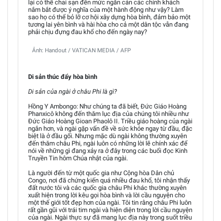
lại có thể chai sạn đến mức ngăn cản các chính khách
nắm bắt được ý nghĩa của một hành động như vậy? Làm
sao họ có thể bỏ lỡ cơ hội xây dựng hòa bình, đảm bảo một
tương lai yên bình và hài hòa cho cả một dân tộc vẫn đang
phải chịu đựng đau khổ cho đến ngày nay?
Ảnh: Handout / VATICAN MEDIA / AFP
Di sản thúc đẩy hòa bình
Di sản của ngài ở châu Phi là gì?
Hồng Y Ambongo: Như chúng ta đã biết, Đức Giáo Hoàng
Phanxicô không đến thăm lục địa của chúng tôi nhiều như
Đức Giáo Hoàng Gioan Phaolô II. Triều giáo hoàng của ngài
ngắn hơn, và ngài gặp vấn đề về sức khỏe ngay từ đầu, đặc
biệt là ở đầu gối. Nhưng mặc dù ngài không thường xuyên
đến thăm châu Phi, ngài luôn có những lời lẽ chính xác để
nói về những gì đang xảy ra ở đây trong các buổi đọc Kinh
Truyền Tin hôm Chúa nhật của ngài.
Là người đến từ một quốc gia như Cộng hòa Dân chủ
Congo, nơi đã chứng kiến quá nhiều đau khổ, tôi nhận thấy
đất nước tôi và các quốc gia châu Phi khác thường xuyên
xuất hiện trong lời kêu gọi hòa bình và lời cầu nguyện cho
một thế giới tốt đẹp hơn của ngài. Tôi tin rằng châu Phi luôn
rất gần gũi với trái tim ngài và hiện diện trong lời cầu nguyện
của ngài. Ngài thực sự đã mang lục địa này trong suốt triều