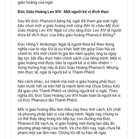
giáo hoàng của ngài.
Đức Giáo Hoàng Leo XIV: Một người kế vị đích thực
Sau khi Đức Phanxicô băng hà, ngài đã tham gia mật nghị
bầu chọn một vị giáo hoàng mới cũng đến từ châu Mỹ, Đức
Giáo Hoàng Leo XIV. Ngài có cho rằng Đức Leo XIV là người
thừa kế đích thực của triều giáo hoàng Phanxicô không?
Đức Hồng Y Ambongo: Ngài là người thừa kế theo đúng
nghĩa của từ này. Đó là sự khác biệt lớn giữa Giáo hội và
chính trị. Khi một chính trị gia lên nắm quyền, ông ta ngay
lập tức bắt đầu thực hiện chính sách của riêng mình. Một vị
giáo hoàng mới được bầu là người kế vị vị tiền nhiệm —
trong trường hợp này là Đức Giáo Hoàng Phanxicô. Nhưng
trên thực tế, ngài là người kế vị Thánh Phêrô.
Nói cách khác, sứ mệnh mà một vị giáo hoàng phải thực
hiện trước hết và trên hết là mệnh lệnh mà Chúa Giêsu Kitô
đã giao cho Thánh Phêrô và những người kế vị ngài. Theo
nghĩa đó, Đức Giáo Hoàng Leo XIV hoàn toàn là người kế vị
cả Đức Phanxicô lẫn Thánh Phêrô.
Mỗi vị giáo hoàng đều làm điều này theo tính cách, khí chất
và phương pháp bản vị của riêng mình. Ngày nay, chúng ta
có thể thấy rằng trong khi tiếp tục con đường mà Đức
Phanxicô đã vạch ra, vị giáo hoàng mới đang tạo dấu ấn
phương pháp riêng của mình. Và cho đến nay, ngài chưa hề
phạm một sai lầm nào. Chúng tôi rất tự hào về ngài.