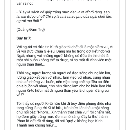
văn ra nói:
- “Đây là sách cổ giấy trắng mực đen in ra rất rõ ràng, sao
lại sai được chứ? Chỉ sợ là nhà nhạc phụ của ngài chết lầm
người mà thôi !”
(Quảng Đàm Trợ)
Suy tư 7:
Với người có đức tin Ki-tô giáo thì chết đi là một niềm vui, vì
về với Đức Chúa Giê-su, Đấng mà họ trông đợi kết hợp với
Ngài; nhưng với những người không có đức tin thì chết là
một nỗi buồn không thể tả được, vì họ mất đi vĩnh viễn một
người thân thiết...
Thời nay, người lương và người có đạo sống chung lẫn lộn,
lương giáo kết bạn với nhau, làm việc với nhau, cùng nhau
chia sẻ những vui buồn, nên việc tang chế họ đều có đến
chia buồn với nhau, cho nên đừng làm cho họ hiểu lầm khi
người Ki-tô hữu mất đi người thân yêu là chuyện đáng vui
vẻ !?
Tôi thấy có người Ki-tô hữu khi đi truy điệu phúng điếu nhà
tang cũng là người Ki-tô hữu, trên bức liễn thêu một hàng
chữ nổi bật: “Nhóm....Xin thành thật chia vui” rồi chấm hết,
họ đem giấy trắng mực đen ra nói rằng, đây là thư thánh
Phao-lô viết rất rõ ràng, rồi nói “quý vị không học Kinh
Thánh nên không hiểu”...