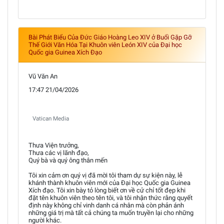
Bài Phát Biểu Của Đức Giáo Hoàng Leo XIV ở Buổi Gặp Gỡ
Thế Giới Văn Hóa Tại Khuôn viên León XIV của Đại học
Quốc gia Guinea Xích Đạo
Vũ Văn An
17:47 21/04/2026
Vatican Media
Thưa Viện trưởng,
Thưa các vị lãnh đạo,
Quý bà và quý ông thân mến
Tôi xin cảm ơn quý vị đã mời tôi tham dự sự kiện này, lễ
khánh thành khuôn viên mới của Đại học Quốc gia Guinea
Xích đạo. Tôi xin bày tỏ lòng biết ơn về cử chỉ tốt đẹp khi
đặt tên khuôn viên theo tên tôi, và tôi nhận thức rằng quyết
định này không chỉ vinh danh cá nhân mà còn phản ánh
những giá trị mà tất cả chúng ta muốn truyền lại cho những
người khác.