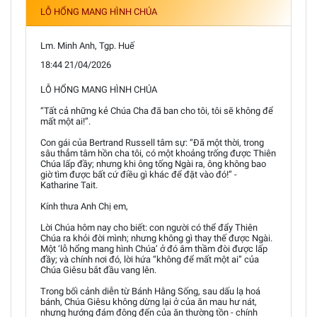
LỖ HỔNG MANG HÌNH CHÚA
Lm. Minh Anh, Tgp. Huế
18:44 21/04/2026
LỖ HỔNG MANG HÌNH CHÚA
“Tất cả những kẻ Chúa Cha đã ban cho tôi, tôi sẽ không để
mất một ai!”.
Con gái của Bertrand Russell tâm sự: “Đã một thời, trong
sâu thẳm tâm hồn cha tôi, có một khoảng trống được Thiên
Chúa lấp đầy; nhưng khi ông tống Ngài ra, ông không bao
giờ tìm được bất cứ điều gì khác để đặt vào đó!” -
Katharine Tait.
Kính thưa Anh Chị em,
Lời Chúa hôm nay cho biết: con người có thể đẩy Thiên
Chúa ra khỏi đời mình; nhưng không gì thay thế được Ngài.
Một ‘lỗ hổng mang hình Chúa’ ở đó âm thầm đòi được lấp
đầy; và chính nơi đó, lời hứa “không để mất một ai” của
Chúa Giêsu bắt đầu vang lên.
Trong bối cảnh diễn từ Bánh Hằng Sống, sau dấu lạ hoá
bánh, Chúa Giêsu không dừng lại ở của ăn mau hư nát,
nhưng hướng đám đông đến của ăn thường tồn - chính