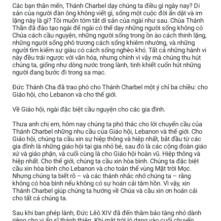
Các bạn thân mến, Thánh Charbel dạy chúng ta điều gì ngày nay? Di
sản của người đàn ông không viết gì, sống một cuộc đời ẩn dật và im
lặng này là gì? Tôi muốn tóm tắt di sản của ngài như sau. Chúa Thánh
Thần đã đào tạo ngài để ngài có thể dạy những người sống không có
Chúa cách cầu nguyện, những người sống trong ồn ào cách thinh lặng,
những người sống phô trương cách sống khiêm nhường, và những
người tìm kiếm sự giàu có cách sống nghèo khó. Tất cả những hành vi
này đều trái ngược với văn hóa, nhưng chính vì vậy mà chúng thu hút
chúng ta, giống như dòng nước trong lành, tinh khiết cuốn hút những
người đang bước đi trong sa mạc.
Đức Thánh Cha đã trao phó cho Thánh Charbel một ý chỉ ba chiều: cho
Giáo hội, cho Lebanon và cho thế giới.
Về Giáo hội, ngài đặc biệt cầu nguyện cho các gia đình.
Thưa anh chị em, hôm nay chúng ta phó thác cho lời chuyển cầu của
Thánh Charbel những nhu cầu của Giáo hội, Lebanon và thế giới. Cho
Giáo hội, chúng ta cầu xin sự hiệp thông và hiệp nhất, bắt đầu từ các
gia đình là những giáo hội tại gia nhỏ bé, sau đó là các cộng đoàn giáo
xứ và giáo phận, và cuối cùng là cho Giáo hội hoàn vũ. Hiệp thông và
hiệp nhất. Cho thế giới, chúng ta cầu xin hòa bình. Chúng ta đặc biệt
cầu xin hòa bình cho Lebanon và cho toàn thể vùng Mặt trời Mọc.
Nhưng chúng ta biết rõ – và các thánh nhắc nhở chúng ta – rằng
không có hòa bình nếu không có sự hoán cải tâm hồn. Vì vậy, xin
Thánh Charbel giúp chúng ta hướng về Chúa và cầu xin ơn hoán cải
cho tất cả chúng ta.
Sau khi ban phép lành, Đức Lêô XIV đã đến thăm bảo tàng nhỏ dành
riêng cho vị ẩn sĩ thánh thiện. Khi mặt trời ló dạng vào cuối chuyến