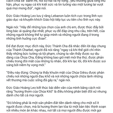
cách chia sẻ ‘bánh mì, nỗi sợ hãi và hy vọng’, yêu thương giữa lòng thù
hận, phục vụ ngay cả khi kiệt sức và tin tưởng vào một tương lai vượt
quá mọi mong đợi”, ngài nói.
Đức Giáo Hoàng Leo lưu ý rằng Lebanon luôn tích cực trong lĩnh vực
giáo dục và khuyến khích Giáo hội tiếp tục ưu tiên cho lĩnh vực này.
Ngài nói: “Hãy để những lựa chọn của anh chị em, được thúc đẩy bởi
lòng bác ái quảng đại nhất, phục vụ để đáp ứng nhu cầu, trên hết, của
những người không thể tự giúp mình và những người đang ở trong
những tình huống cực đoan”.
Để đạt được mục đích này, Đức Thánh Cha đã nhắc đến lời dạy chung
của Thánh Charbel, người đã nói rằng “ngay cả khi thế giới chỉ nhìn
thấy những bức tường và tội phạm, chúng ta vẫn thấy được sự dịu
dàng của Chúa Cha, Đấng không bao giờ mệt mỏi tha thứ, được phản
chiếu trong đôi mắt của những tù nhân, đôi khi lạc lối, đôi khi được soi
sáng bởi niềm hy vọng mới.”
“Điều này đúng: Chúng ta thấy khuôn mặt của Chúa Giêsu được phản
chiếu nơi những người đau khổ và nơi những người chữa lành những
vết thương mà cuộc sống đã gây ra,” ngài nói.
Đức Giáo Hoàng Leo kết thúc bài diễn văn của mình bằng cách nói
rằng “hương thơm của Chúa Kitô” là điều không phân biệt đối xử nhưng
dành cho tất cả mọi người.
“Đó không phải là một sản phẩm đắt tiền dành riêng cho một số ít
người được chọn, mà là hương thơm lan tỏa từ một bàn tiệc thịnh soạn
với nhiều món ăn khác nhau, nơi tất cả mọi người đều được mời gọi