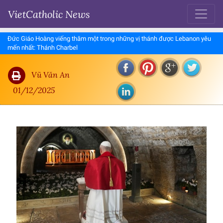
VietCatholic News
Đức Giáo Hoàng viếng thăm một trong những vị thánh được Lebanon yêu
mến nhất: Thánh Charbel
Vũ Văn An
01/12/2025