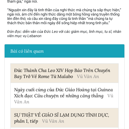
tham gia,” ngài nói.
“Nguyện xin đây là tinh thần của nghi thức mà chúng ta sắp thực hiện,”
ngài nói, ám chỉ đến nghi thức dâng một bông hồng vàng truyền thống
lên đền thờ, và cầu xin rằng đây cũng là tinh thần “mà chúng ta tự
thách thức bản thân mỗi ngày để sống hiệp nhất trong tình yêu.”
Đón đọc: diễn văn của Đức Leo với các giám mục, linh mục, tu sĩ, nhân
viên mục vụ Lebanon
Bài có liên quan
Đức Thánh Cha Leo XIV Họp Báo Trên Chuyến
Bay Trở Về Rome Từ Malabo
Vũ Văn An
Ngày cuối cùng của Đức Giáo Hoàng tại Guinea
Xích đạo: Câu chuyện về những căng thẳng
Vũ
Văn An
SỰ THẬT VỀ GIÁO SĨ LẠM DỤNG TÌNH DỤC,
phần 1, tiếp
Vũ Văn An