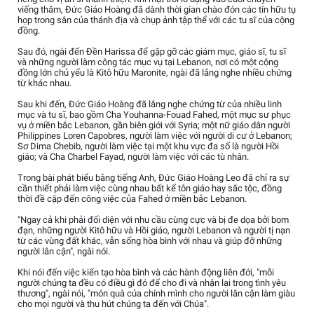
viếng thăm, Đức Giáo Hoàng đã dành thời gian chào đón các tín hữu tụ
họp trong sân của thánh địa và chụp ảnh tập thể với các tu sĩ của cộng
đồng.
Sau đó, ngài đến Đền Harissa để gặp gỡ các giám mục, giáo sĩ, tu sĩ
và những người làm công tác mục vụ tại Lebanon, nơi có một cộng
đồng lớn chủ yếu là Kitô hữu Maronite, ngài đã lắng nghe nhiều chứng
từ khác nhau.
Sau khi đến, Đức Giáo Hoàng đã lắng nghe chứng từ của nhiều linh
mục và tu sĩ, bao gồm Cha Youhanna-Fouad Fahed, một mục sư phục
vụ ở miền bắc Lebanon, gần biên giới với Syria; một nữ giáo dân người
Philippines Loren Capobres, người làm việc với người di cư ở Lebanon;
Sơ Dima Chebib, người làm việc tại một khu vực đa số là người Hồi
giáo; và Cha Charbel Fayad, người làm việc với các tù nhân.
Trong bài phát biểu bằng tiếng Anh, Đức Giáo Hoàng Leo đã chỉ ra sự
cần thiết phải làm việc cùng nhau bất kể tôn giáo hay sắc tộc, đồng
thời đề cập đến công việc của Fahed ở miền bắc Lebanon.
"Ngay cả khi phải đối diện với nhu cầu cùng cực và bị đe dọa bởi bom
đạn, những người Kitô hữu và Hồi giáo, người Lebanon và người tị nạn
từ các vùng đất khác, vẫn sống hòa bình với nhau và giúp đỡ những
người lân cận", ngài nói.
Khi nói đến việc kiến tạo hòa bình và các hành động liên đới, "mỗi
người chúng ta đều có điều gì đó để cho đi và nhận lại trong tình yêu
thương", ngài nói, "món quà của chính mình cho người lân cận làm giàu
cho mọi người và thu hút chúng ta đến với Chúa".