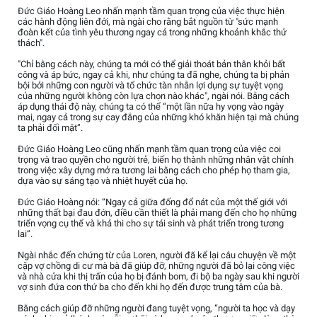
Đức Giáo Hoàng Leo nhấn mạnh tầm quan trọng của việc thực hiện
các hành động liên đới, mà ngài cho rằng bắt nguồn từ "sức mạnh
đoàn kết của tình yêu thương ngay cả trong những khoảnh khắc thử
thách".
"Chỉ bằng cách này, chúng ta mới có thể giải thoát bản thân khỏi bất
công và áp bức, ngay cả khi, như chúng ta đã nghe, chúng ta bị phản
bội bởi những con người và tổ chức tàn nhẫn lợi dụng sự tuyệt vọng
của những người không còn lựa chọn nào khác", ngài nói. Bằng cách
áp dụng thái độ này, chúng ta có thể “một lần nữa hy vọng vào ngày
mai, ngay cả trong sự cay đắng của những khó khăn hiện tại mà chúng
ta phải đối mặt”.
Đức Giáo Hoàng Leo cũng nhấn mạnh tầm quan trọng của việc coi
trọng và trao quyền cho người trẻ, biến họ thành những nhân vật chính
trong việc xây dựng mở ra tương lai bằng cách cho phép họ tham gia,
dựa vào sự sáng tạo và nhiệt huyết của họ.
Đức Giáo Hoàng nói: “Ngay cả giữa đống đổ nát của một thế giới với
những thất bại đau đớn, điều cần thiết là phải mang đến cho họ những
triển vọng cụ thể và khả thi cho sự tái sinh và phát triển trong tương
lai”.
Ngài nhắc đến chứng từ của Loren, người đã kể lại câu chuyện về một
cặp vợ chồng di cư mà bà đã giúp đỡ, những người đã bỏ lại công việc
và nhà cửa khi thị trấn của họ bị đánh bom, đi bộ ba ngày sau khi người
vợ sinh đứa con thứ ba cho đến khi họ đến được trung tâm của bà.
Bằng cách giúp đỡ những người đang tuyệt vọng, “người ta học và dạy