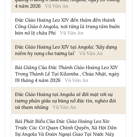
4 năm 2026
Vũ Văn An
Đức Giáo Hoàng Leo XIV đến thăm đền thánh
Công Giáo ở Angola, nơi từng là trung tâm buôn
bán nô lệ châu Phi
Vũ Văn An
Đức Giáo Hoàng Leo XIV tại Angola: ‘Xây dựng
niềm hy vọng cho tương lai’
Vũ Văn An
Bài Giảng Của Đức Thánh Giáo Hoàng Leo XIV
Trong Thánh Lễ Tại Kilamba , Chúa Nhật, ngày
19 tháng 4 năm 2026
Vũ Văn An
Đức Giáo Hoàng tại Angola sẽ đối mặt với sự
tương phản giữa sự bùng nổ đức tin, nghèo đói
và tham nhũng
Vũ Văn An
Bài Phát Biểu Của Đức Giáo Hoàng Leo Xiv
Trước Các Cơ Quan Chính Quyền, Xã Hội Dân
Sự Angola Và Đoàn Ngoại Giao Tại Nước Này