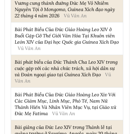
Vương cung thánh đường Đức Mẹ Vô Nhiễm
Nguyên Tội ở Mongomo, Guinea Xích đạo ngày
22 tháng 4 năm 2026
Vũ Văn An
Bài Phát Biểu Của Đức Giáo Hoàng Leo XIV ở
Buổi Gặp Gỡ Thế Giới Văn Hóa Tại Khuôn viên
León XIV của Đại học Quốc gia Guinea Xích Đạo
Vũ Văn An
Bài phát biểu của Đức Thánh Cha Leo XIV trong
cuộc gặp với các nhà chức trách, xã hội dân sự
và Đoàn ngoại giao tại Guinea Xích Đạo
Vũ
Văn An
Bài Phát Biểu Của Đức Giáo Hoàng Leo Xiv Với
Các Giám Mục, Linh Mục, Phó Tế, Nam Nữ
Thánh Hiến Và Nhân Viên Mục Vụ, tại Giáo xứ
Đức Mẹ Fatima
Vũ Văn An
Bài giảng của Đức Leo XIV trong Thánh lễ tại
quảng trường ở Saurimo, Angola, ngày 20 tháng