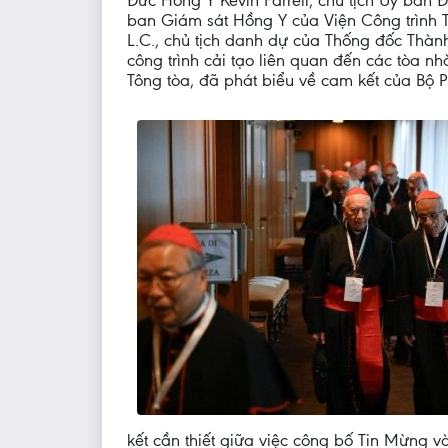
Đức Hồng Y Kevin Farrell, chủ tịch Ủy ban 
ban Giám sát Hồng Y của Viện Công trình T
L.C., chủ tịch danh dự của Thống đốc Thành
công trình cải tạo liên quan đến các tòa 
Tông tòa, đã phát biểu về cam kết của Bộ P
kết cần thiết giữa việc công bố Tin Mừng và