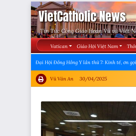
VietCatholic News
Tin Tức Công Giáo Hoàn Vũ và Việt 
Vatican
Giáo Hội Việt Nam
Thô
Đại Hội Đồng Hồng Y lần thứ 7: Kinh tế, ơn gọ
Vũ Văn An
30/04/2025