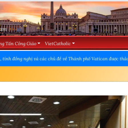
Nam
ng Tấn Công Giáo
VietCatholic
i, tính đồng nghị và các chủ đề về Thành phố Vatican được thả