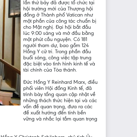
lần thứ bảy đã được tổ chức tại
hội trường mới của Thượng hội
đồng ở Thành phố Vatican như
một phần của công tác chuẩn bị
cho Mật nghị. Đại hội bắt đầu
lúc 9:00 sáng và mở đầu bằng
một phút cầu nguyện. Có 181
người tham dự, bao gồm 124
Hồng Y cử tri. Trong phần đầu
buổi sáng, công việc tập trung
đặc biệt vào tình hình kinh tế và
tài chính của Tòa thánh.
Đức Hồng Y Reinhard Marx, điều
phối viên Hội đồng Kinh tế, đã
trình bày tổng quan cập nhật về
những thách thức hiện tại và các
vấn đề quan trọng, đưa ra các
đề xuất hướng đến tính bền
vững và nhắc lại tầm quan trọng