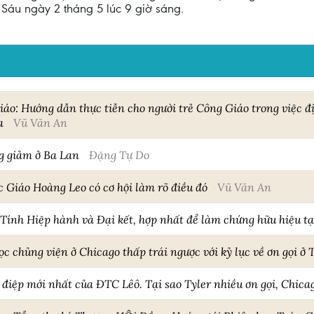
 Sáu ngày 2 tháng 5 lúc 9 giờ sáng.
áo: Hướng dẫn thực tiễn cho người trẻ Công Giáo trong việc 
a
Vũ Văn An
g giảm ở Ba Lan
Đặng Tự Do
c Giáo Hoàng Leo có cơ hội làm rõ điều đó
Vũ Văn An
Tính Hiệp hành và Đại kết, hợp nhất để làm chứng hữu hiệu t
ọc chủng viện ở Chicago thấp trái ngược với kỷ lục về ơn gọi ở 
điệp mới nhất của ĐTC Lêô. Tại sao Tyler nhiều ơn gọi, Chica