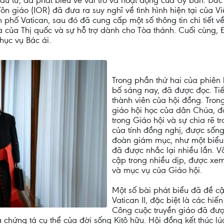
Đầu tư, đã phát biểu về vai trò và hoạt động của Ủy ban. Đức
ôn giáo (IOR) đã đưa ra suy nghĩ về tình hình hiện tại của 
 phố Vatican, sau đó đã cung cấp một số thông tin chi tiết 
nhà của Thị quốc và sự hỗ trợ dành cho Tòa thánh. Cuối cùng
hục vụ Bác ái.
Trong phần thứ hai của phiên
bố sáng nay, đã được đọc. Ti
thành viên của hội đồng. Tron
giáo hội học của dân Chúa, đặ
trong Giáo hội và sự chia rẽ t
của tính đồng nghị, được sống 
đoàn giám mục, như một biểu 
đã được nhắc lại nhiều lần. V
cập trong nhiều dịp, được xem
và mục vụ của Giáo hội.
Một số bài phát biểu đã đề c
Vatican II, đặc biệt là các h
Công cuộc truyền giáo đã đượ
 chứng tá cụ thể của đời sống Kitô hữu. Hội đồng kết thúc lú