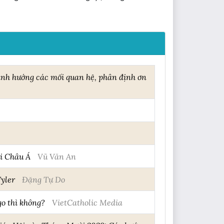
định hướng các mối quan hệ, phân định ơn
ại Châu Á
Vũ Văn An
Tyler
Đặng Tự Do
go thì không?
VietCatholic Media