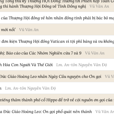
òng Tổng thư ký Thượng HỘi Đồng: Hướng tới Phiên họp Toàn 
g thi hành Thượng Hội Đồng về Tính Đồng nghị
Vũ Văn An
o của Thượng Hội đồng về hôn nhân đồng tính phải bị bác bỏ 
 mới nổi’
Vũ Văn An
 đơn kiện Thượng Hội đồng Vatican vì tội phỉ báng và vu khống
hị: Báo cáo của Các Nhóm Nghiên cứu 7 và 9
Vũ Văn An
h Hóa Con Người Và Thế Giới
Lm. An-tôn Nguyễn Văn Độ
a Đức Giáo Hoàng Leo nhân Ngày Cầu nguyện cho Ơn gọi
Vũ V
n
Lm. An-tôn Nguyễn Văn Độ
viếng thăm thành phố cổ Hippo để trở về cội nguồn ơn gọi của
ủa Đức Giáo Hoàng Leo: Ơn gọi phổ quát nên thánh
Vũ Văn A