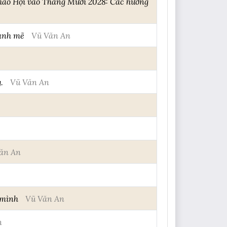
Giáo Hội vào Tháng Mười 2028: Các hướng
mạnh mẽ
Vũ Văn An
.
Vũ Văn An
ăn An
 mình
Vũ Văn An
n