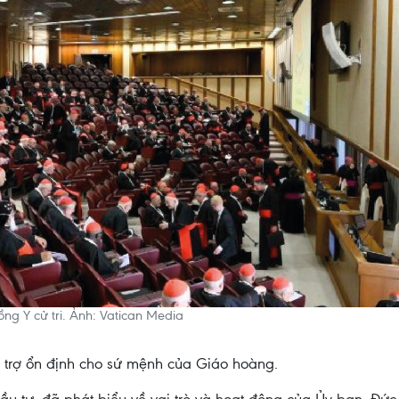
g Y cử tri. Ảnh: Vatican Media
ỗ trợ ổn định cho sứ mệnh của Giáo hoàng.