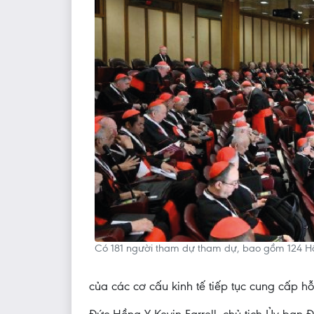
Có 181 người tham dự tham dự, bao gồm 124 Hồn
của các cơ cấu kinh tế tiếp tục cung cấp h