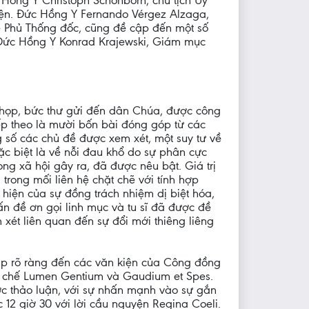
 Hồng Y Christoph Schönborn, chủ tịch Ủy
Viện. Đức Hồng Y Fernando Vérgez Alzaga,
về Phủ Thống đốc, cũng đề cập đến một số
, Đức Hồng Y Konrad Krajewski, Giám mục
 họp, bức thư gửi đến dân Chúa, được công
ếp theo là mười bốn bài đóng góp từ các
g số các chủ đề được xem xét, một suy tư về
c biệt là về nỗi đau khổ do sự phân cực
rong xã hội gây ra, đã được nêu bật. Giá trị
trong mối liên hệ chặt chẽ với tính hợp
hiện của sự đồng trách nhiệm dị biệt hóa,
ấn đề ơn gọi linh mục và tu sĩ đã được đề
 xét liên quan đến sự đổi mới thiêng liêng
ập rõ ràng đến các văn kiện của Công đồng
iến chế Lumen Gentium và Gaudium et Spes.
c thảo luận, với sự nhấn mạnh vào sự gắn
c 12 giờ 30 với lời cầu nguyện Regina Coeli.