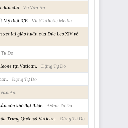
n dân chủ
Vũ Văn An
t Mỹ thời ICE
VietCatholic Media
 xét lại giáo huấn của Đức Leo XIV về
 Tự Do
leone tại Vatican.
Đặng Tự Do
can.
Đặng Tự Do
 Văn An
vẫn còn khó đạt được.
Đặng Tự Do
iữa Trung Quốc và Vatican.
Đặng Tự Do