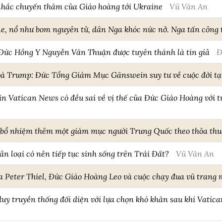
hắc chuyến thăm của Giáo hoàng tới Ukraine
Vũ Văn An
ne, nổ như bom nguyên tử, dân Nga khóc nức nở. Nga tấn công 
 Đức Hồng Y Nguyễn Văn Thuận được tuyên thánh là tin giả
Đ
 và Trump: Đức Tổng Giám Mục Gänswein suy tư về cuộc đời tạ
in Vatican News có đều sai về vị thế của Đức Giáo Hoàng với 
bổ nhiệm thêm một giám mục người Trung Quốc theo thỏa thu
n loại có nên tiếp tục sinh sống trên Trái Đất?
Vũ Văn An
 Peter Thiel, Đức Giáo Hoàng Leo và cuộc chạy đua vũ trang 
y truyền thống đối diện với lựa chọn khó khăn sau khi Vatica