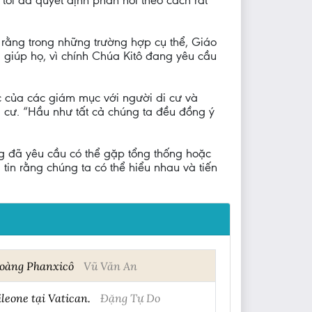
 tôi đã quyết định phản hồi theo cách rất
 rằng trong những trường hợp cụ thể, Giáo
 giúp họ, vì chính Chúa Kitô đang yêu cầu
 của các giám mục với người di cư và
i cư. “Hầu như tất cả chúng ta đều đồng ý
ng đã yêu cầu có thể gặp tổng thống hoặc
 tin rằng chúng ta có thể hiểu nhau và tiến
Hoàng Phanxicô
Vũ Văn An
leone tại Vatican.
Đặng Tự Do