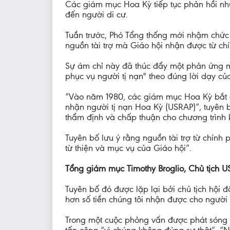
Các giám mục Hoa Kỳ tiếp tục phản hồi nh
đến người di cư.
Tuần trước, Phó Tổng thống mới nhậm chức 
nguồn tài trợ mà Giáo hội nhận được từ ch
Sự ám chỉ này đã thúc đẩy một phản ứng m
phục vụ người tị nạn" theo đúng lời dạy c
“Vào năm 1980, các giám mục Hoa Kỳ bắt đầ
nhận người tị nạn Hoa Kỳ (USRAP)”, tuyên b
thẩm định và chấp thuận cho chương trình 
Tuyên bố lưu ý rằng nguồn tài trợ từ chính 
từ thiện và mục vụ của Giáo hội”.
Tổng giám mục Timothy Broglio, Chủ tịch U
Tuyên bố đó được lặp lại bởi chủ tịch hội
hơn số tiền chúng tôi nhận được cho người
Trong một cuộc phỏng vấn được phát sóng t