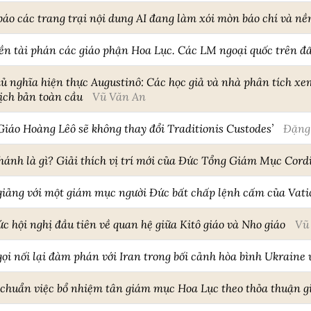
áo các trang trại nội dung AI đang làm xói mòn báo chí và nề
ền tài phán các giáo phận Hoa Lục. Các LM ngoại quốc trên đấ
 nghĩa hiện thực Augustinô: Các học giả và nhà phân tích xem
kịch bản toàn cầu
Vũ Văn An
iáo Hoàng Lêô sẽ không thay đổi Traditionis Custodes’
Đặng
ánh là gì? Giải thích vị trí mới của Đức Tổng Giám Mục Cordi
giảng với một giám mục người Đức bất chấp lệnh cấm của Vati
c hội nghị đầu tiên về quan hệ giữa Kitô giáo và Nho giáo
Vũ
ọi nối lại đàm phán với Iran trong bối cảnh hòa bình Ukraine 
chuẩn việc bổ nhiệm tân giám mục Hoa Lục theo thỏa thuận g