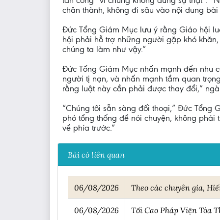
tấn công “vì chúng không đúng sự thật”. “Nh
chân thành, không đi sâu vào nội dung bài p
Đức Tổng Giám Mục lưu ý rằng Giáo hội luô
hội phải hỗ trợ những người gặp khó khăn,
chúng ta làm như vậy.”
Đức Tổng Giám Mục nhấn mạnh đến nhu cầu
người tị nạn, và nhấn mạnh tầm quan trọng 
rằng luật này cần phải được thay đổi,” ngài
“Chúng tôi sẵn sàng đối thoại,” Đức Tổng G
phó tổng thống để nói chuyện, không phải tr
về phía trước.”
Bài có liên quan
06/08/2026
Theo các chuyên gia, Hi
06/08/2026
Tối Cao Pháp Viện Tòa Th