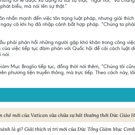
ững lời lẽ được xử dụng là sai sự thật,” ngài nói, “và chúng
hát biểu, mà nói lên sự thật.”
n nhấn mạnh đến việc tôn trọng luật pháp, nhưng giải thích
 ngay cả khi họ đã nhập cảnh bất hợp pháp. “Chúng ta phải
 phải phản hồi những người gặp khó khăn trong công việc
của việc tiếp tục đàm phán với Quốc hội để cải cách luật d
 nói.
iám Mục Broglio tiếp tục, đồng thời nói thêm, “Chúng tôi cũ
ên phương tiện truyền thông, mà trực tiếp. Theo cách này, tôi
ến chế mới của Vatican sửa chữa sự bất thường thời Đức Giáo 
ánh là gì? Giải thích vị trí mới của Đức Tổng Giám Mục Cordi