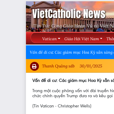
VietCatholic News
Tin Tức Công Giáo Hoàn Vũ và Việt 
Vatican
Giáo Hội Việt Nam
Thô
Vấn đề di cư: Các giám mục Hoa Kỳ sẵn sàng 
Thanh Quảng sdb
30/01/2025
Vấn đề di cư: Các giám mục Hoa Kỳ sẵn sà
Trong một cuộc phỏng vấn với đài truyền 
chức chính quyền Trump đưa ra và kêu gọi 
(Tin Vatican - Christopher Wells)