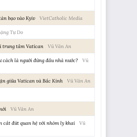
tàn bạo vào Kyiv
VietCatholic Media
ặng Tự Do
i trung tâm Vatican
Vũ Văn An
tư cách là người đứng đầu nhà nước?
Vũ
ận giữa Vatican và Bắc Kinh
Vũ Văn An
mới
Vũ Văn An
n cắt đứt quan hệ với nhóm ly khai
Vũ