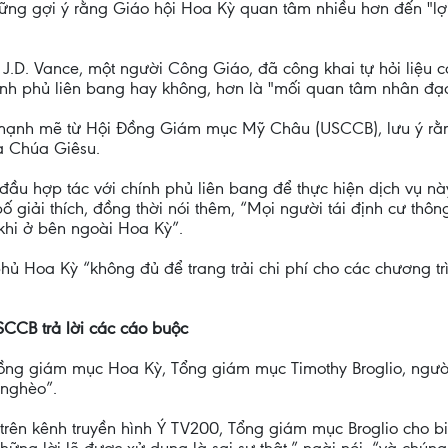
ững gợi ý rằng Giáo hội Hoa Kỳ quan tâm nhiều hơn đến "lợ
J.D. Vance, một người Công Giáo, đã công khai tự hỏi liệu
ính phủ liên bang hay không, hơn là "mối quan tâm nhân đạo
ạnh mẽ từ Hội Đồng Giám mục Mỹ Châu (USCCB), lưu ý rằng "
ủa Chúa Giêsu.
u hợp tác với chính phủ liên bang để thực hiện dịch vụ này
ố giải thích, đồng thời nói thêm, “Mọi người tái định cư t
khi ở bên ngoài Hoa Kỳ”.
phủ Hoa Kỳ “không đủ để trang trải chi phí cho các chương trì
SCCB trả lời các cáo buộc
 đồng giám mục Hoa Kỳ, Tổng giám mục Timothy Broglio, ngườ
 nghèo”.
rên kênh truyền hình Ý TV200, Tổng giám mục Broglio cho b