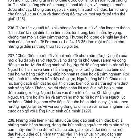
vốn thôi thúc chúng ta ra khỏi điều được coi là nơi an toàn của chúng
ta. Tin Mừng cũng yêu cầu chúng ta phải táo bạo, và chúng ta muốn
được như vậy, không cao ngạo và không tìm cách cải đạo, làm chứng
cho tình yêu của Chúa và dang rộng đôi tay với mọi người trẻ trên thế
giới” [128].
236. Thừa tác vụ tuổi trẻ, khi không còn duy ưu tú và sẵn lòng trở thành
“bình dân” là một diễn trình tiệm tiến, tôn trọng, kiên nhẫn, hy vọng,
không mệt mỏi và đầy cảm thương. Thượng hội đồng đề nghị lấy điển
hình của các môn đệ Emmau (x. Lc 24: 13-35) làm một mô hình cho
những gì diễn ra trong thừa tác vụ giới trẻ.
237. “Chúa Giêsu bước đi với hai môn đệ chưa nắm được ý nghĩa của
mọi điều đã xảy ra với Người và họ đang rời khỏi Giêrusalem và cộng
đồng của họ. Muốn đồng hành với họ, Người đã cùng sánh bước với họ.
Người hỏi han họ và kiên nhẫn lắng nghe lối tường thuật các biến cố
của họ, và bằng cách này, giúp họ nhận ra điều họ đã cảm nghiệm. Rồi,
một cách trìu mến và tràn đầy năng lực, Người công bố Lời Chúa cho
họ, bằng cách dẫn dắt họ giải thích các biến cố họ đã trải nghiệm dưới
ánh sáng Sách Thánh. Người chấp nhận lời mời ở lại với họ khi màn
đêm buông xuống: Người bước vào đêm tối của họ. Khi lắng nghe
Người, trái tim họ ấm lên và tâm trí họ mở ra; rồi họ nhận ra Người lúc
bẻ bánh. Chính họ chọn việc tiếp nối cuộc hành trình ngay lập tức theo
hướng ngược lại, trở về với cộng đồng và chia sẻ với họ cảm nghiệm về
cuộc gặp gỡ với Đấng Phục sinh của mình” [129].
238. Những biểu hiện khác nhau của lòng đạo bình dân, đặc biệt là
những cuộc hành hương, đang thu hút những người trẻ chưa sẵn sàng
cảm thấy như ở nhà đối với các cơ cấu giáo hội và đại diện cho một
dấu hiệu cụ thể của niềm tín thác vào Thiên Chúa. Những cách tìm