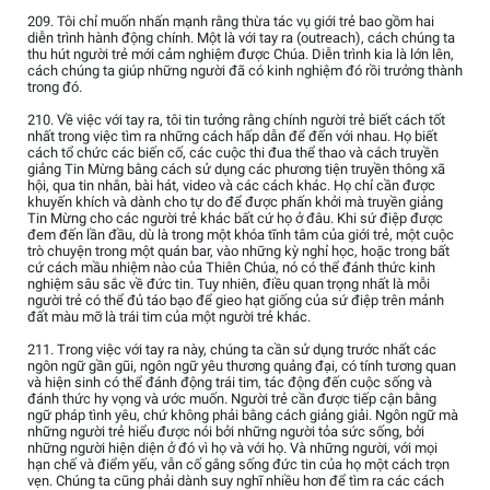
209. Tôi chỉ muốn nhấn mạnh rằng thừa tác vụ giới trẻ bao gồm hai
diễn trình hành động chính. Một là với tay ra (outreach), cách chúng ta
thu hút người trẻ mới cảm nghiệm được Chúa. Diễn trình kia là lớn lên,
cách chúng ta giúp những người đã có kinh nghiệm đó rồi trưởng thành
trong đó.
210. Về việc với tay ra, tôi tin tưởng rằng chính người trẻ biết cách tốt
nhất trong việc tìm ra những cách hấp dẫn để đến với nhau. Họ biết
cách tổ chức các biến cố, các cuộc thi đua thể thao và cách truyền
giảng Tin Mừng bằng cách sử dụng các phương tiện truyền thông xã
hội, qua tin nhắn, bài hát, video và các cách khác. Họ chỉ cần được
khuyến khích và dành cho tự do để được phấn khởi mà truyền giảng
Tin Mừng cho các người trẻ khác bất cứ họ ở đâu. Khi sứ điệp được
đem đến lần đầu, dù là trong một khóa tĩnh tâm của giới trẻ, một cuộc
trò chuyện trong một quán bar, vào những kỳ nghỉ học, hoặc trong bất
cứ cách mầu nhiệm nào của Thiên Chúa, nó có thể đánh thức kinh
nghiệm sâu sắc về đức tin. Tuy nhiên, điều quan trọng nhất là mỗi
người trẻ có thể đủ táo bạo để gieo hạt giống của sứ điệp trên mảnh
đất màu mỡ là trái tim của một người trẻ khác.
211. Trong việc với tay ra này, chúng ta cần sử dụng trước nhất các
ngôn ngữ gần gũi, ngôn ngữ yêu thương quảng đại, có tính tương quan
và hiện sinh có thể đánh động trái tim, tác động đến cuộc sống và
đánh thức hy vọng và ước muốn. Người trẻ cần được tiếp cận bằng
ngữ pháp tình yêu, chứ không phải bằng cách giảng giải. Ngôn ngữ mà
những người trẻ hiểu được nói bởi những người tỏa sức sống, bởi
những người hiện diện ở đó vì họ và với họ. Và những người, với mọi
hạn chế và điểm yếu, vẫn cố gắng sống đức tin của họ một cách trọn
vẹn. Chúng ta cũng phải dành suy nghĩ nhiều hơn để tìm ra các cách