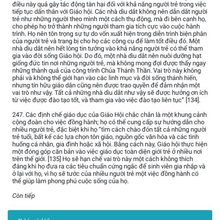
điều này quả gây tác động tàn hại đối với khả năng người trẻ trong việc
tiếp tục dấn thân với Giáo hội. Các nhà dìu dắt không nên dẫn dắt người
trẻ như những người theo mình một cách thụ động, mà đi bên cạnh họ,
cho phép họ trở thành những người tham gia tích cực vào cuộc hành
trình. Họ nên tôn trọng sự tự do vốn xuất hiện trong diễn trình biện phân
của người trẻ và trang bị cho họ các công cụ để làm tốt điều đó. Một
nhà dìu dắt nên hết lòng tin tưởng vào khả năng người trẻ có thể tham
gia vào đời sống Giáo hội. Do đó, một nhà dìu dắt nên nuôi dưỡng hạt
giống đức tin nơi những người trẻ, mà không mong đợi được thấy ngay
những thành quả của công trình Chúa Thánh Thần. Vai trò này không
phải và không thể giới hạn vào các linh mục và đời sống thánh hiến,
nhưng tín hữu giáo dân cũng nên được trao quyền để đảm nhận một
vai trò như vậy. Tất cả những nhà dìu dắt như vậy sẽ được hưởng ơn ích
từ việc được đào tạo tốt, và tham gia vào việc đào tạo liên tục” [134].
247. Các định chế giáo dục của Giáo Hội chắc chắn là một khung cảnh
cộng đoàn cho việc đồng hành; họ có thể cung cấp sự hướng dẫn cho
nhiều người trẻ, đặc biệt khi họ “tìm cách chào đón tất cả những người
trẻ tuổi, bất kể các lựa chọn tôn giáo, nguồn gốc văn hóa và các tình
huống cá nhân, gia đình hoặc xã hội. Bằng cách này, Giáo hội thực hiện
một đóng góp căn bản vào việc giáo dục toàn diện giới trẻ ở nhiều nơi
trên thế giới. [135] Họ sẽ hạn chế vai trò này một cách không thích
đáng khi họ đưa ra các tiêu chuẩn cứng ngắc để sinh viên gia nhập và
ở lại với họ, vì họ sẽ tước của nhiều người trẻ một việc đồng hành có
thể giúp làm phong phú cuộc sống của họ.
Còn tiếp