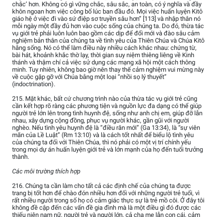
chắc’ hơn. Không có gì vững chắc, sâu sắc, an toàn, có ý nghĩa và đầy
khôn ngoan hơn việc công bố lúc ban đầu đó. Mọi việc huấn luyện Kitô
giáo hệ ở việc đi vào sứ điệp sơ truyền sâu hơn” [113] và nhập thân nó
mỗi ngày một đầy đủ hơn vào cuộc sống của chúng ta. Do đó, thừa tác
vụ giới trẻ phải luôn luôn bao gồm các dịp để đổi mới và đào sâu cảm
nghiệm bản thân của chúng ta về tình yêu của Thiên Chúa và Chúa Kitô
hằng sống. Nó có thể làm điều này nhiều cách khác nhau: chứng từ,
bài hát, khoảnh khắc thờ lạy, thời gian suy niệm thiêng liêng về Kinh
thánh và thậm chí cả việc sử dụng các mạng xã hội một cách thông
minh. Tuy nhiên, không bao giờ nên thay thế cảm nghiệm vui mừng này
về cuộc gặp gỡ với Chúa bằng một loại “nhồi sọ lý thuyết”
(indoctrination).
215. Mặt khác, bất cứ chương trình nào của thừa tác vụ giới trẻ cũng
cần kết hợp rõ ràng các phương tiện và nguồn lực đa dạng có thể giúp
người trẻ lớn lên trong tình huynh đệ, sống như anh chị em, giúp đỡ lẫn
nhau, xây dựng cộng đồng, phục vụ người khác, gần gũi với người
nghèo. Nếu tình yêu huynh đệ là “điều răn mới” (Ga 13:34), là “sự viên
mãn của Lề Luật” (Rm 13:10) và là cách tốt nhất để biểu lộ tình yêu
của chúng ta đối với Thiên Chúa, thì nó phải có một vị trí chính yếu
trong mọi dự án huấn luyện giới trẻ và lớn mạnh của họ đến tuổi trưởng
thành.
Các môi trường thích hợp
216. Chúng ta cần làm cho tất cả các định chế của chúng ta được
trang bị tốt hơn để chào đón nhiều hơn đối với những người trẻ tuổi, vì
rất nhiều người trong số họ có cảm giác thực sự là trẻ mồ côi. Ở đây tôi
không đề cập đến các vấn đề gia đình mà là một điều gì đó được các
thiếu niên nam nữ, người trẻ và người lớn, cả cha mẹ lẫn con cái, cảm