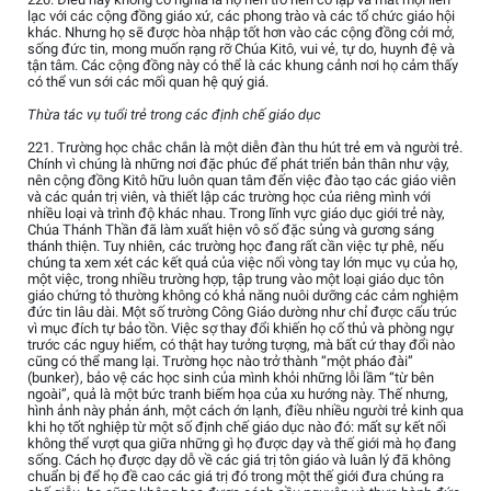
lạc với các cộng đồng giáo xứ, các phong trào và các tổ chức giáo hội
khác. Nhưng họ sẽ được hòa nhập tốt hơn vào các cộng đồng cởi mở,
sống đức tin, mong muốn rạng rỡ Chúa Kitô, vui vẻ, tự do, huynh đệ và
tận tâm. Các cộng đồng này có thể là các khung cảnh nơi họ cảm thấy
có thể vun sới các mối quan hệ quý giá.
Thừa tác vụ tuổi trẻ trong các định chế giáo dục
221. Trường học chắc chắn là một diễn đàn thu hút trẻ em và người trẻ.
Chính vì chúng là những nơi đặc phúc để phát triển bản thân như vậy,
nên cộng đồng Kitô hữu luôn quan tâm đến việc đào tạo các giáo viên
và các quản trị viên, và thiết lập các trường học của riêng mình với
nhiều loại và trình độ khác nhau. Trong lĩnh vực giáo dục giới trẻ này,
Chúa Thánh Thần đã làm xuất hiện vô số đặc sủng và gương sáng
thánh thiện. Tuy nhiên, các trường học đang rất cần việc tự phê, nếu
chúng ta xem xét các kết quả của việc nối vòng tay lớn mục vụ của họ,
một việc, trong nhiều trường hợp, tập trung vào một loại giáo dục tôn
giáo chứng tỏ thường không có khả năng nuôi dưỡng các cảm nghiệm
đức tin lâu dài. Một số trường Công Giáo dường như chỉ được cấu trúc
vì mục đích tự bảo tồn. Việc sợ thay đổi khiến họ cố thủ và phòng ngự
trước các nguy hiểm, có thật hay tưởng tượng, mà bất cứ thay đổi nào
cũng có thể mang lại. Trường học nào trở thành “một pháo đài”
(bunker), bảo vệ các học sinh của mình khỏi những lỗi lầm “từ bên
ngoài”, quả là một bức tranh biếm họa của xu hướng này. Thế nhưng,
hình ảnh này phản ánh, một cách ớn lạnh, điều nhiều người trẻ kinh qua
khi họ tốt nghiệp từ một số định chế giáo dục nào đó: mất sự kết nối
không thể vượt qua giữa những gì họ được dạy và thế giới mà họ đang
sống. Cách họ được dạy dỗ về các giá trị tôn giáo và luân lý đã không
chuẩn bị để họ đề cao các giá trị đó trong một thế giới đưa chúng ra