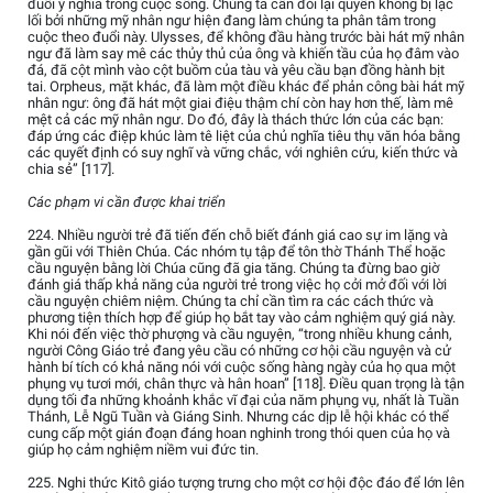
đuổi ý nghĩa trong cuộc sống. Chúng ta cần đòi lại quyền không bị lạc
lối bởi những mỹ nhân ngư hiện đang làm chúng ta phân tâm trong
cuộc theo đuổi này. Ulysses, để không đầu hàng trước bài hát mỹ nhân
ngư đã làm say mê các thủy thủ của ông và khiến tầu của họ đâm vào
đá, đã cột mình vào cột buồm của tàu và yêu cầu bạn đồng hành bịt
tai. Orpheus, mặt khác, đã làm một điều khác để phản công bài hát mỹ
nhân ngư: ông đã hát một giai điệu thậm chí còn hay hơn thế, làm mê
mệt cả các mỹ nhân ngư. Do đó, đây là thách thức lớn của các bạn:
đáp ứng các điệp khúc làm tê liệt của chủ nghĩa tiêu thụ văn hóa bằng
các quyết định có suy nghĩ và vững chắc, với nghiên cứu, kiến thức và
chia sẻ” [117].
Các phạm vi cần được khai triển
224. Nhiều người trẻ đã tiến đến chỗ biết đánh giá cao sự im lặng và
gần gũi với Thiên Chúa. Các nhóm tụ tập để tôn thờ Thánh Thể hoặc
cầu nguyện bằng lời Chúa cũng đã gia tăng. Chúng ta đừng bao giờ
đánh giá thấp khả năng của người trẻ trong việc họ cởi mở đối với lời
cầu nguyện chiêm niệm. Chúng ta chỉ cần tìm ra các cách thức và
phương tiện thích hợp để giúp họ bắt tay vào cảm nghiệm quý giá này.
Khi nói đến việc thờ phượng và cầu nguyện, “trong nhiều khung cảnh,
người Công Giáo trẻ đang yêu cầu có những cơ hội cầu nguyện và cử
hành bí tích có khả năng nói với cuộc sống hàng ngày của họ qua một
phụng vụ tươi mới, chân thực và hân hoan” [118]. Điều quan trọng là tận
dụng tối đa những khoảnh khắc vĩ đại của năm phụng vụ, nhất là Tuần
Thánh, Lễ Ngũ Tuần và Giáng Sinh. Nhưng các dịp lễ hội khác có thể
cung cấp một gián đoạn đáng hoan nghinh trong thói quen của họ và
giúp họ cảm nghiệm niềm vui đức tin.
225. Nghi thức Kitô giáo tượng trưng cho một cơ hội độc đáo để lớn lên