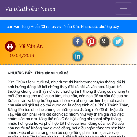
VietCatholic News
Toàn văn Tông Huấn ''Christus vivit'' của Đức Phanxicô, chương bẩy
Vũ Văn An
10/04/2019
CHƯƠNG BẨY: Thừa tác vụ tuổi trẻ
202. Thừa tác vụ tuổi trẻ, như được thi hành trong truyền thống, đã bị
ảnh hưởng đáng kể bởi những thay đổi xã hội và văn hóa. Người trẻ
thường không tìm thấy nơi các chương trình thông thường của chúng ta
một đáp ứng cho mối quan tâm, nhu cầu, các nan đề và vấn đề của họ.
Sự lan tràn và tăng trưởng các nhóm và phong trào liên hệ một cách
chủ yếu với giới trẻ có thể được coi là công trình của Chúa Thánh Thần,
Đấng liên tục chỉ cho chúng ta những nẻo đường mới để đi. Mặc dù
vậy, vẫn cần phải xem xét cách các nhóm như vậy tham gia vào việc
chăm sóc mục vụ tổng thể của Giáo hội, cũng như phải hiệp thông
nhiều hơn giữa họ và phối hợp tốt hơn các hoạt động của họ. Dù tiếp
cận người trẻ không bao giờ dễ dàng, hai điều ngày càng trở nên hiển
nhiên: việc nhận ra rằng toàn bộ cộng đồng phải tham gia vào việc