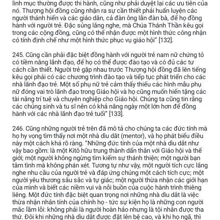
linh mục thường được thi hành, cũng như phải duyệt lại các ưu tiên của
nó. Thượng hội đồng cũng nhận ra sự cần thiết phải huấn luyện các
người thánh hiến và các giáo dân, cả đàn ông lẫn đàn bà, để họ đồng
hành với người trẻ. Đặc sủng lắng nghe, mà Chúa Thánh Thần kêu gọi
trong các cộng đồng, cũng có thể nhận được một hình thức công nhận
có tính định chế như một hình thức phục vụ giáo hội” [132].
245. Cũng cần phải đặc biệt đồng hành với người trẻ nam nữ chứng tỏ
có tiềm năng lãnh đạo, để họ có thể được đào tạo và có đủ các tư
cách cần thiết. Người trẻ gặp nhau trước Thượng hội đồng đã lên tiếng
kêu gọi phải có các chương trình đào tạo và tiếp tục phát triển cho các
nhà lãnh đạo trẻ. Một số phụ nữ trẻ cảm thấy thiếu các hình mẫu phụ
nữ đóng vai trò lãnh đạo trong Giáo hội và họ cũng muốn hiến tặng các
tài năng trí tuệ và chuyên nghiệp cho Giáo hội. Chúng ta cũng tin rằng
các chủng sinh và tu sĩ nên có khả năng ngày một lớn hơn để đồng
hành với các nhà lãnh đạo trẻ tuổi” [133].
246. Cũng những người trẻ trên đã mô tả cho chúng ta các đức tính mà
họ hy vọng tìm thấy nơi một nhà dìu dắt (mentor), và họ phát biểu điều
này một cách khá rõ ràng. “Những đức tính của một nhà dìu dắt như
vậy bao gồm: là một Kitô hữu trung thành dấn thân với Giáo hội và thế
giới; một người không ngừng tìm kiếm sự thánh thiện; một người bạn
tâm tình mà không phán xét. Tương tự như vậy, một người tích cực lắng
nghe nhu cầu của người trẻ và đáp ứng chúng một cách tích cực; một
người yêu thương sâu sắc và tự giác; một người thừa nhận các giới hạn
của mình và biết các niềm vui và nỗi buồn của cuộc hành trình thiêng
liêng. Một đức tính đặc biệt quan trọng nơi những nhà dìu dắt là việc
thừa nhận nhân tính của chính họ - tức sự kiện họ là những con người
mắc lầm lỗi: không phải là người hoàn hảo nhưng là tội nhân được tha
thứ. Đôi khi những nhà dìu dắt được đặt lên bệ cao, và khi họ ngã, thì