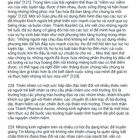
gía nào” [121]. Trọng tâm của trải nghiệm thể thao là “niềm vui: niềm
vui của việc luyện tập, được ở bên nhau, được sống động và hân hoan
trong những hồng phúc mà Tạo hóa đã ban tặng cho chúng ta mỗi
ngày” [122]. Một số Giáo phụ đã sử dụng điển hình đào tạo các lực sĩ
để khuyến khích người trẻ phát triển sức mạnh của họ và vượt qua sự
biếng nhác và buồn chán. Thánh Basilêô Cả, khi viết cho những người
trẻ tuổi, đã sử dụng cố gắng đòi hỏi nơi các lực sĩ để minh họa giá trị
của sự hy sinh bản thân như một phương tiện tăng trưởng trong nhân
đức: “những người này chịu đau khổ không kể xiết, họ sử dụng nhiều
phương tiện để bồi đắp sức mạnh của họ. Họ đổ mồ hôi liên tục lúc họ
luyện tập. .. tóm một lời, họ tự kỷ luật bản thân họ đến mức cả cuộc
sống trước khi thi đấu là một sự chuẩn bị cho nó. .. Như thế, làm thế
nào chúng ta, những người đã được hứa những phần thưởng kỳ diệu về
số lượng và sự huy hoàng đến nỗi không miệng lưỡi nào có thể đếm
được, có thể ngay cả nghĩ đến việc thắng được chúng nếu chúng ta
không làm gì khác hơn là chỉ biết dành cuộc sống của mình để giải trí
và thực hiện những nỗ lực nửa vời?” [123].
228. Thiên nhiên có một sức hấp dẫn đặc biệt đối với nhiều thiếu niên
và người trẻ biết nhận ra nhu cầu phải chăm sóc môi trường. Đó là
trường hợp các phong trào hướng đạo và các nhóm khác nhằm khuyến
khích sự gần gũi với thiên nhiên, các chuyến đi cắm trại, đi bộ đường
dài, thám hiểm và các chiến dịch cải thiện môi trường. Theo tinh thần
của Thánh Phanxicô Assisi, những kinh nghiệm này có thể là một khai
tâm thực sự để bước vào trường huấn luyện tình huynh đệ phổ quát và
cầu nguyện chiêm niệm.
229. Những kinh nghiệm trên và nhiều cơ hội đa dạng khác để truyền
giảng Tin Mừng cho giới trẻ không nên khiến chúng ta quên rằng, bất
chấp thời kỳ đang thay đổi và các nhạy cảm của người trẻ, vẫn có