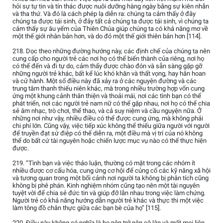
hỏi sự tự tin và tín thác được nuôi dưỡng hàng ngày bằng sự kiên nhẫn
và tha thứ. Và đó là cách phép lạ diễn ra: chúng ta cảm thấy ở đây
chúng ta được tái sinh, ở đây tất cả chúng ta được tái sinh, vì chúng ta
cảm thấy sự âu yếm của Thiên Chúa giúp chúng ta có khả năng mơ về
một thế giới nhân bản hơn, và do đó một thế giới thiên bản hơn [114].
218. Dọc theo những đường hướng này, các định chế của chúng ta nên
cung cấp cho người trẻ các nơi họ có thể biến thành của riêng, nơi họ
có thể đến và đi tự do, cảm thấy được chào đón và sẵn sàng gặp gỡ
những người trẻ khác, bất kể lúc khó khăn và thất vọng, hay hân hoan
và cử hành. Một số điều này đã xảy ra ở các nguyện đường và các
trung tâm thanh thiếu niên khác, mà trong nhiều trường hợp vốn cung
ứng một khung cảnh thân thiện và thoải mái, nơi các tình bạn có thể
phát triển, nơi các người trẻ nam nữ có thể gặp nhau, nơi họ có thể chia
sẻ âm nhạc, trò chơi, thể thao, và cả suy niệm và cầu nguyện nữa. Ở
những nơi như vậy, nhiều điều có thể được cung ứng, mà không phải
chi phí lớn. Cũng vậy, việc tiếp xúc không thể thiếu giữa người với người
để truyền đạt sứ điệp có thể diễn ra, một điều mà vị trí của nó không
thể do bất cứ tài nguyên hoặc chiến lược mục vụ nào có thể thực hiện
được.
219. “Tình bạn và việc thảo luận, thường có mặt trong các nhóm ít
nhiều được cơ cấu hóa, cung ứng cơ hội để củng cố các kỹ năng xã hội
và tương quan trong một bối cảnh nơi người ta không bị phân tích cũng
không bị phê phán. Kinh nghiệm nhóm cũng tạo nên một tài nguyên
tuyệt vời để chia sẻ đức tin và giúp đỡ lẫn nhau trong việc làm chứng.
Người trẻ có khả năng hướng dẫn người trẻ khác và thực thi một việc
làm tông đồ chân thực giữa các bạn bè của họ” [115].
220. Điều này không có nghĩa là họ nên trở nên cô lập và mất mọi liên