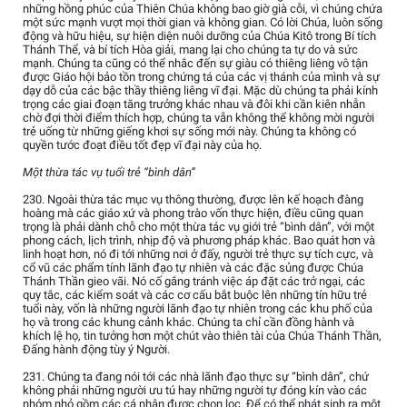
những hồng phúc của Thiên Chúa không bao giờ già cỗi, vì chúng chứa
một sức mạnh vượt mọi thời gian và không gian. Có lời Chúa, luôn sống
động và hữu hiệu, sự hiện diện nuôi dưỡng của Chúa Kitô trong Bí tích
Thánh Thể, và bí tích Hòa giải, mang lại cho chúng ta tự do và sức
mạnh. Chúng ta cũng có thể nhắc đến sự giàu có thiêng liêng vô tận
được Giáo hội bảo tồn trong chứng tá của các vị thánh của mình và sự
dạy dỗ của các bậc thầy thiêng liêng vĩ đại. Mặc dù chúng ta phải kính
trọng các giai đoạn tăng trưởng khác nhau và đôi khi cần kiên nhẫn
chờ đợi thời điểm thích hợp, chúng ta vẫn không thể không mời người
trẻ uống từ những giếng khơi sự sống mới này. Chúng ta không có
quyền tước đoạt điều tốt đẹp vĩ đại này của họ.
Một thừa tác vụ tuổi trẻ “bình dân”
230. Ngoài thừa tác mục vụ thông thường, được lên kế hoạch đàng
hoàng mà các giáo xứ và phong trào vốn thực hiện, điều cũng quan
trọng là phải dành chỗ cho một thừa tác vụ giới trẻ “bình dân”, với một
phong cách, lịch trình, nhịp độ và phương pháp khác. Bao quát hơn và
linh hoạt hơn, nó đi tới những nơi ở đấy, người trẻ thực sự tích cực, và
cổ vũ các phẩm tính lãnh đạo tự nhiên và các đặc sủng được Chúa
Thánh Thần gieo vãi. Nó cố gắng tránh việc áp đặt các trở ngại, các
quy tắc, các kiểm soát và các cơ cấu bắt buộc lên những tín hữu trẻ
tuổi này, vốn là những người lãnh đạo tự nhiên trong các khu phố của
họ và trong các khung cảnh khác. Chúng ta chỉ cần đồng hành và
khích lệ họ, tin tưởng hơn một chút vào thiên tài của Chúa Thánh Thần,
Đấng hành động tùy ý Người.
231. Chúng ta đang nói tới các nhà lãnh đạo thực sự “bình dân”, chứ
không phải những người ưu tú hay những người tự đóng kín vào các
nhóm nhỏ gồm các cá nhân được chọn lọc. Để có thể phát sinh ra một