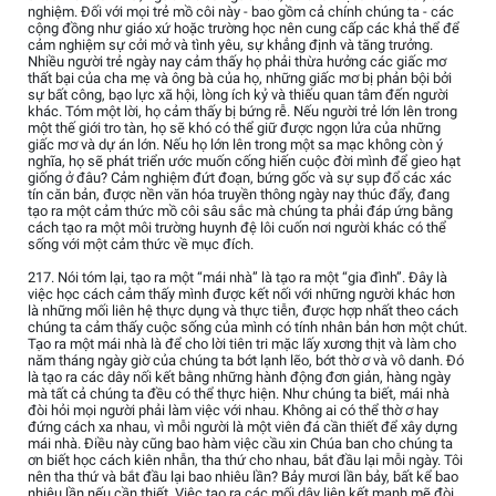
nghiệm. Đối với mọi trẻ mồ côi này - bao gồm cả chính chúng ta - các
cộng đồng như giáo xứ hoặc trường học nên cung cấp các khả thể để
cảm nghiệm sự cởi mở và tình yêu, sự khẳng định và tăng trưởng.
Nhiều người trẻ ngày nay cảm thấy họ phải thừa hưởng các giấc mơ
thất bại của cha mẹ và ông bà của họ, những giấc mơ bị phản bội bởi
sự bất công, bạo lực xã hội, lòng ích kỷ và thiếu quan tâm đến người
khác. Tóm một lời, họ cảm thấy bị bứng rễ. Nếu người trẻ lớn lên trong
một thế giới tro tàn, họ sẽ khó có thể giữ được ngọn lửa của những
giấc mơ và dự án lớn. Nếu họ lớn lên trong một sa mạc không còn ý
nghĩa, họ sẽ phát triển ước muốn cống hiến cuộc đời mình để gieo hạt
giống ở đâu? Cảm nghiệm đứt đoạn, bứng gốc và sự sụp đổ các xác
tín căn bản, được nền văn hóa truyền thông ngày nay thúc đẩy, đang
tạo ra một cảm thức mồ côi sâu sắc mà chúng ta phải đáp ứng bằng
cách tạo ra một môi trường huynh đệ lôi cuốn nơi người khác có thể
sống với một cảm thức về mục đích.
217. Nói tóm lại, tạo ra một “mái nhà” là tạo ra một “gia đình”. Đây là
việc học cách cảm thấy mình được kết nối với những người khác hơn
là những mối liên hệ thực dụng và thực tiễn, được hợp nhất theo cách
chúng ta cảm thấy cuộc sống của mình có tính nhân bản hơn một chút.
Tạo ra một mái nhà là để cho lời tiên tri mặc lấy xương thịt và làm cho
năm tháng ngày giờ của chúng ta bớt lạnh lẽo, bớt thờ ơ và vô danh. Đó
là tạo ra các dây nối kết bằng những hành động đơn giản, hàng ngày
mà tất cả chúng ta đều có thể thực hiện. Như chúng ta biết, mái nhà
đòi hỏi mọi người phải làm việc với nhau. Không ai có thể thờ ơ hay
đứng cách xa nhau, vì mỗi người là một viên đá cần thiết để xây dựng
mái nhà. Điều này cũng bao hàm việc cầu xin Chúa ban cho chúng ta
ơn biết học cách kiên nhẫn, tha thứ cho nhau, bắt đầu lại mỗi ngày. Tôi
nên tha thứ và bắt đầu lại bao nhiêu lần? Bảy mươi lần bảy, bất kể bao
nhiêu lần nếu cần thiết. Việc tạo ra các mối dây liên kết mạnh mẽ đòi