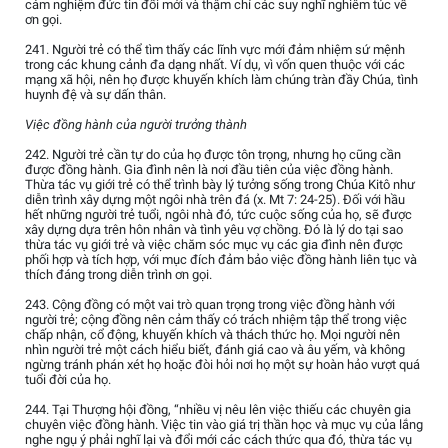
cảm nghiệm đức tin đổi mới và thậm chí các suy nghĩ nghiêm túc về
ơn gọi.
241. Người trẻ có thể tìm thấy các lĩnh vực mới đảm nhiệm sứ mệnh
trong các khung cảnh đa dạng nhất. Ví dụ, vì vốn quen thuộc với các
mạng xã hội, nên họ được khuyến khích làm chúng tràn đầy Chúa, tình
huynh đệ và sự dấn thân.
Việc đồng hành của người trưởng thành
242. Người trẻ cần tự do của họ được tôn trọng, nhưng họ cũng cần
được đồng hành. Gia đình nên là nơi đầu tiên của việc đồng hành.
Thừa tác vụ giới trẻ có thể trình bày lý tưởng sống trong Chúa Kitô như
diễn trình xây dựng một ngôi nhà trên đá (x. Mt 7: 24-25). Đối với hầu
hết những người trẻ tuổi, ngôi nhà đó, tức cuộc sống của họ, sẽ được
xây dựng dựa trên hôn nhân và tình yêu vợ chồng. Đó là lý do tại sao
thừa tác vụ giới trẻ và việc chăm sóc mục vụ các gia đình nên được
phối hợp và tích hợp, với mục đích đảm bảo việc đồng hành liên tục và
thích đáng trong diễn trình ơn gọi.
243. Cộng đồng có một vai trò quan trọng trong việc đồng hành với
người trẻ; cộng đồng nên cảm thấy có trách nhiệm tập thể trong việc
chấp nhận, cổ động, khuyến khích và thách thức họ. Mọi người nên
nhìn người trẻ một cách hiểu biết, đánh giá cao và âu yếm, và không
ngừng tránh phán xét họ hoặc đòi hỏi nơi họ một sự hoàn hảo vượt quá
tuổi đời của họ.
244. Tại Thượng hội đồng, “nhiều vị nêu lên việc thiếu các chuyên gia
chuyên việc đồng hành. Việc tin vào giá trị thần học và mục vụ của lắng
nghe ngụ ý phải nghĩ lại và đổi mới các cách thức qua đó, thừa tác vụ