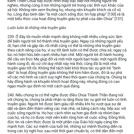
kiếm Thiên Chúa này được nhìn thấy đặc biệt nơi những người trẻ
nghèo, nhưng cũng ở nơi những người trẻ trong các lĩnh vực khác của
xã hội. Không nên xem thường họ, nhưng nên khuyến khích và cổ vũ
họ. Lòng đạo bình dân “là một cách sống đức tin hợp pháp” [130] và là
một biểu thức của hoạt động truyền giáo tự phát của dân Chúa” [131].
Luôn luôn là những nhà truyền giáo
239. Ở đây tôi muốn nhấn mạnh rằng không mất nhiều công sức lắm
để biến người trẻ trở thành nhà truyền giáo. Ngay cả những người yếu
ớt, hạn chế và gặp rắc rối nhất cũng có thể là những nhà truyền giáo
theo cách riêng của họ, vì sự tốt lành luôn có thể được chia sẻ, ngay cả
lúc nó hiện hữu bên cạnh nhiều hạn chế. Một người trẻ đi hành hương
để cầu xin Đức Mẹ giúp đỡ và mời một người bạn hoặc một người đồng
hành cùng đi, do cử chỉ duy nhất này mà thôi, cũng đã là một nhà
truyền giáo tốt rồi. Không thể tách biệt khỏi thừa tác vụ giới trẻ “bình
dân” là hoạt động truyền giáo không thể kìm hãm được, đó là sự phá
vỡ các mô hình và cách suy nghĩ theo thói quen của chúng ta. Chúng ta
hãy đồng hành và khuyến khích hoạt động này, nhưng đừng có cao
ngạo muốn qui định nó một cách quá đáng.
240. Nếu chúng ta có thể nghe được điều Chúa Thánh Thần đang nói
với chúng ta, chúng ta phải nhận ra rằng thừa tác vụ giới trẻ luôn có tính
truyền giáo. Người trẻ được làm giàu rất nhiều khi họ vượt qua sự dè
dặt và dám đến thăm viếng các mái nhà, và bằng cách này, tiếp xúc với
cuộc sống người ta. Họ học cách nhìn xa hơn gia đình và nhóm bạn
của họ, và họ có được một viễn kiến rộng hơn về cuộc sống. Đồng thời,
đức tin và cảm thức được là một phần của Giáo hội ngày càng lớn
mạnh hơn. Các sứ mệnh của tuổi trẻ, những sứ mệnh thường diễn ra
trong các kỳ nghỉ học sau một thời gian chuẩn bị, có thể dẫn đến một