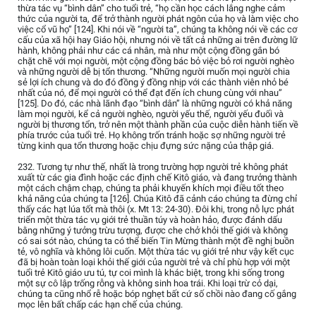
thừa tác vụ “bình dân” cho tuổi trẻ, “họ cần học cách lắng nghe cảm
thức của người ta, để trở thành người phát ngôn của họ và làm việc cho
việc cổ vũ họ” [124]. Khi nói về “người ta”, chúng ta không nói về các cơ
cấu của xã hội hay Giáo hội, nhưng nói về tất cả những ai trên đường lữ
hành, không phải như các cá nhân, mà như một cộng đồng gắn bó
chặt chẽ với mọi người, một cộng đồng bác bỏ việc bỏ rơi người nghèo
và những người dễ bị tổn thương. “Những người muốn mọi người chia
sẻ lợi ích chung và do đó đồng ý đồng nhịp với các thành viên nhỏ bé
nhất của nó, để mọi người có thể đạt đến ích chung cùng với nhau”
[125]. Do đó, các nhà lãnh đạo “bình dân” là những người có khả năng
làm mọi người, kể cả người nghèo, người yếu thế, người yếu đuối và
người bị thương tổn, trở nên một thành phần của cuộc diễn hành tiến về
phía trước của tuổi trẻ. Họ không trốn tránh hoặc sợ những người trẻ
từng kinh qua tổn thương hoặc chịu đựng sức nặng của thập giá.
232. Tương tự như thế, nhất là trong trường hợp người trẻ không phát
xuất từ các gia đình hoặc các định chế Kitô giáo, và đang trưởng thành
một cách chậm chạp, chúng ta phải khuyến khích mọi điều tốt theo
khả năng của chúng ta [126]. Chúa Kitô đã cảnh cáo chúng ta đừng chỉ
thấy các hạt lúa tốt mà thôi (x. Mt 13: 24-30). Đôi khi, trong nỗ lực phát
triển một thừa tác vụ giới trẻ thuần túy và hoàn hảo, được đánh dấu
bằng những ý tưởng trừu tượng, được che chở khỏi thế giới và không
có sai sót nào, chúng ta có thể biến Tin Mừng thành một đề nghị buồn
tẻ, vô nghĩa và không lôi cuốn. Một thừa tác vụ giới trẻ như vậy kết cục
đã bị hoàn toàn loại khỏi thế giới của người trẻ và chỉ phù hợp với một
tuổi trẻ Kitô giáo ưu tú, tự coi mình là khác biệt, trong khi sống trong
một sự cô lập trống rỗng và không sinh hoa trái. Khi loại trừ cỏ dại,
chúng ta cũng nhổ rễ hoặc bóp nghẹt bất cứ số chồi nào đang cố gắng
mọc lên bất chấp các hạn chế của chúng.