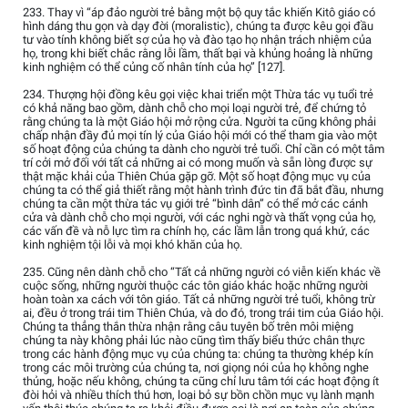
233. Thay vì “áp đảo người trẻ bằng một bộ quy tắc khiến Kitô giáo có
hình dáng thu gọn và dạy đời (moralistic), chúng ta được kêu gọi đầu
tư vào tính không biết sợ của họ và đào tạo họ nhận trách nhiệm của
họ, trong khi biết chắc rằng lỗi lầm, thất bại và khủng hoảng là những
kinh nghiệm có thể củng cố nhân tính của họ” [127].
234. Thượng hội đồng kêu gọi việc khai triển một Thừa tác vụ tuổi trẻ
có khả năng bao gồm, dành chỗ cho mọi loại người trẻ, để chứng tỏ
rằng chúng ta là một Giáo hội mở rộng cửa. Người ta cũng không phải
chấp nhận đầy đủ mọi tín lý của Giáo hội mới có thể tham gia vào một
số hoạt động của chúng ta dành cho người trẻ tuổi. Chỉ cần có một tâm
trí cởi mở đối với tất cả những ai có mong muốn và sẵn lòng được sự
thật mặc khải của Thiên Chúa gặp gỡ. Một số hoạt động mục vụ của
chúng ta có thể giả thiết rằng một hành trình đức tin đã bắt đầu, nhưng
chúng ta cần một thừa tác vụ giới trẻ “bình dân” có thể mở các cánh
cửa và dành chỗ cho mọi người, với các nghi ngờ và thất vọng của họ,
các vấn đề và nỗ lực tìm ra chính họ, các lầm lẫn trong quá khứ, các
kinh nghiệm tội lỗi và mọi khó khăn của họ.
235. Cũng nên dành chỗ cho “Tất cả những người có viễn kiến khác về
cuộc sống, những người thuộc các tôn giáo khác hoặc những người
hoàn toàn xa cách với tôn giáo. Tất cả những người trẻ tuổi, không trừ
ai, đều ở trong trái tim Thiên Chúa, và do đó, trong trái tim của Giáo hội.
Chúng ta thẳng thắn thừa nhận rằng câu tuyên bố trên môi miệng
chúng ta này không phải lúc nào cũng tìm thấy biểu thức chân thực
trong các hành động mục vụ của chúng ta: chúng ta thường khép kín
trong các môi trường của chúng ta, nơi giọng nói của họ không nghe
thủng, hoặc nếu không, chúng ta cũng chỉ lưu tâm tới các hoạt động ít
đòi hỏi và nhiều thích thú hơn, loại bỏ sự bồn chồn mục vụ lành mạnh