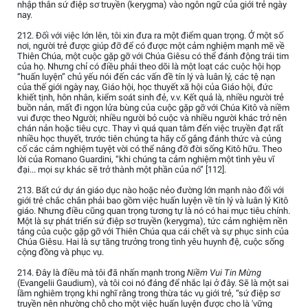
nhập thân sứ điệp sơ truyền (kerygma) vào ngôn ngữ của giới trẻ ngày
nay.
212. Đối với việc lớn lên, tôi xin đưa ra một điểm quan trọng. Ở một số
nơi, người trẻ được giúp đỡ để có được một cảm nghiệm mạnh mẽ về
Thiên Chúa, một cuộc gặp gỡ với Chúa Giêsu có thể đánh động trái tim
của họ. Nhưng chỉ có điều phải theo dõi là một loạt các cuộc hội họp
“huấn luyện” chủ yếu nói đến các vấn đề tín lý và luân lý, các tệ nạn
của thế giới ngày nay, Giáo hội, học thuyết xã hội của Giáo hội, đức
khiết tịnh, hôn nhân, kiểm soát sinh đẻ, v.v. Kết quả là, nhiều người trẻ
buồn nản, mất đi ngọn lửa bùng của cuộc gặp gỡ với Chúa Kitô và niềm
vui được theo Người; nhiều người bỏ cuộc và nhiều người khác trở nên
chán nản hoặc tiêu cực. Thay vì quá quan tâm đến việc truyền đạt rất
nhiều học thuyết, trước tiên chúng ta hãy cố gắng đánh thức và củng
cố các cảm nghiệm tuyệt vời có thể nâng đỡ đời sống Kitô hữu. Theo
lời của Romano Guardini, “khi chúng ta cảm nghiệm một tình yêu vĩ
đại... mọi sự khác sẽ trở thành một phần của nó” [112].
213. Bất cứ dự án giáo dục nào hoặc nẻo đường lớn mạnh nào đối với
giới trẻ chắc chắn phải bao gồm việc huấn luyện về tín lý và luân lý Kitô
giáo. Nhưng điều cũng quan trọng tương tự là nó có hai mục tiêu chính.
Một là sự phát triển sứ điệp sơ truyền (kerygma), tức cảm nghiệm nền
tảng của cuộc gặp gỡ với Thiên Chúa qua cái chết và sự phục sinh của
Chúa Giêsu. Hai là sự tăng trưởng trong tình yêu huynh đệ, cuộc sống
cộng đồng và phục vụ.
214. Đây là điều mà tôi đã nhấn mạnh trong
Niềm Vui Tin Mừng
(Evangelii Gaudium), và tôi coi nó đáng để nhắc lại ở đây. Sẽ là một sai
lầm nghiêm trọng khi nghĩ rằng trong thừa tác vụ giới trẻ, “sứ điệp sơ
truyền nên nhường chỗ cho một việc huấn luyện được cho là 'vững