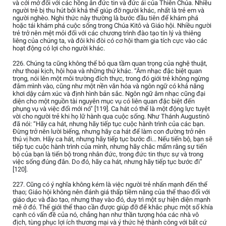
và cởi mở đối với các hồng ân đức tin và đức ái của Thiên Chúa. Nhiều
người trẻ bị thu hút bởi khả thể giúp đỡ người khác, nhất là trẻ em và
người nghèo. Nghi thức này thường là bước đầu tiên để khám phá
hoặc tái khám phá cuộc sống trong Chúa Kitô và Giáo hội. Nhiều người
trẻ trở nên mệt mỏi đối với các chương trình đào tạo tín lý và thiêng
liêng của chúng ta, và đôi khi đòi có cơ hội tham gia tích cực vào các
hoạt động có lợi cho người khác.
226. Chúng ta cũng không thể bỏ qua tầm quan trọng của nghệ thuật,
như thoại kịch, hội họa và những thứ khác. “Âm nhạc đặc biệt quan
trọng, nói lên một môi trường đích thực, trong đó giới trẻ không ngừng
đắm mình vào, cũng như một nền văn hóa và ngôn ngữ có khả năng
khơi dậy cảm xúc và định hình bản sắc. Ngôn ngữ âm nhạc cũng đại
diện cho một nguồn tài nguyên mục vụ có liên quan đặc biệt đến
phụng vụ và việc đổi mới nó” [119]. Ca hát có thể là một động lực tuyệt
vời cho người trẻ khi họ lữ hành qua cuộc sống. Như Thánh Augustinô
đã nói: “Hãy ca hát, nhưng hãy tiếp tục cuộc hành trình của các bạn.
Đừng trở nên lười biếng, nhưng hãy ca hát để làm con đường trở nên
thú vị hơn. Hãy ca hát, nhưng hãy tiếp tục bước đi... Nếu tiến bộ, bạn sẽ
tiếp tục cuộc hành trình của mình, nhưng hãy chắc mẩm rằng sự tiến
bộ của bạn là tiến bộ trong nhân đức, trong đức tin thực sự và trong
việc sống đúng đắn. Do đó, hãy ca hát, nhưng hãy tiếp tục bước đi”
[120].
227. Cũng có ý nghĩa không kém là việc người trẻ nhấn mạnh đến thể
thao; Giáo hội không nên đánh giá thấp tiềm năng của thể thao đối với
giáo dục và đào tạo, nhưng thay vào đó, duy trì một sự hiện diện mạnh
mẽ ở đó. Thế giới thể thao cần được giúp đỡ để khắc phục một số khía
cạnh có vấn đề của nó, chẳng hạn như thần tượng hóa các nhà vô
địch, tùng phục lợi ích thương mại và ý thức hệ thành công với bất cứ