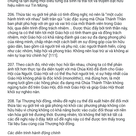
chúng ta tận dụng mọi điều từng đã sinh ra trái tốt và truyền đạt hữu
hiệu niềm vui Tin Mừng.
206. Thừa tác vụ giới trẻ phải có tính đồng nghị; nó nên là “một cuộc
hành trình với nhau” biết trân qúi “các đặc sủng mà Chúa Thánh Thần
ban phát phù hợp với ơn gọi và vai trò của mỗi thành viên trong Giáo
hội, qua diễn trình đồng trách nhiệm. .. Được thúc đẩy bởi tinh thần này,
chúng ta có thể tiến tới một Giáo hội có tính tham gia và đồng trách
nhiệm, một Giáo hội có khả năng đánh giá cao sự đa dạng phong phú
của riêng mình, chấp nhận một cách biết ơn sự đóng góp của tín hữu
giáo dân, bao gồm cả người trẻ và phụ nữ, các người thánh hiến, cũng
như các nhóm, hiệp hội và phong trào. Không nên loại trừ ai và không ai
nên tự loại trừ chính họ” [111].
207. Theo cách đó, nhờ việc học hỏi lẫn nhau, chúng ta có thể phản
ánh tốt hơn thực tại đa diện tuyệt vời mà Chúa Kitô đã định cho Giáo
Hội của Người. Giáo Hội sẽ có thể thu hút người trẻ, vì sự hiệp nhất của
Giáo Hội không phải là độc khối (monolithic), mà đúng hơn, là một
mạng lưới gồm các hồng phúc đa dạng mà Chúa Thánh Thần không
ngừng tuôn đổ trên Giáo Hội, đổi mới Giáo Hội và giúp Giáo Hội thoát
khỏi sự nghèo nàn.
208. Tại Thượng hội đồng, nhiều đề nghị cụ thể đã xuất hiện để đổi mới
thừa tác vụ giới trẻ và giải phóng nó khỏi các phương pháp không còn
hữu hiệu vì chúng không có khả năng bước vào cuộc đối thoại với nền
văn hóa giới trẻ đương thời. Đương nhiên, tôi không thể liệt kê tất cả
các đề nghị này ở đây. Một số đề nghị này có thể được tìm thấy trong
Tài liệu Sau cùng của Thượng hội đồng.
Các diễn trình hành động chính