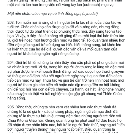
truyền giảng Tin Mừng cho họ, và đòi hỏi cấp bách họ phải đảm nhận
một vai trò lớn hơn trong việc nối vòng tay lớn (outreach) mục vụ.
Một nền chăm sóc mục vụ có tính đồng nghị (synodal)
203. Tôi muốn nói rõ rằng chính người trẻ là tác nhân của thừa tác vụ
tuổi trẻ. Chắc chắn họ cần được giúp đỡ và hướng dẫn, nhưng đồng
thời, được tự do phát triển các phương thức mới, đầy sáng tạo và táo
bạo. Vì vậy, ở đây, tôi sẽ không cố gắng đề ra một loại thủ bản thừa tác
vụ giới trẻ hoặc một hướng dẫn mục vụ thực tế. Tôi quan tâm nhiều hơn
đến việc giúp người trẻ sử dụng sự hiểu biết thông sáng, tài khéo léo
và kiến thức của họ để giải quyết các vấn đề và mối quan tâm của
người trẻ khác bằng ngôn ngữ riêng của họ.
204. Giới trẻ khiến chúng ta nhìn thấy nhu cầu phải có phong cách mới
và chiến lược mới. Ví dụ, trong khi người lớn thường lo lắng về việc mọi
sự phải được lên kế hoạch thích đáng, với các cuộc họp thường xuyên
và thời gian cố định, hầu hết người trẻ ngày nay ít quan tâm đến cách
tiếp cận mục vụ này. Thừa tác vụ giới trẻ cần trở nên linh hoạt hơn: mời
người trẻ tham gia các biến cố hoặc các dịp mang đến cơ hội không
chỉ để học hỏi mà còn để trò chuyện, cử hành, ca hát, lắng nghe những
câu chuyện có thật và trải nghiệm cuộc gặp gỡ chung với Thiên Chúa
hằng sống.
205. Đồng thời, chúng ta nên xem xét nhiều hơn các thực hành đã
chứng tỏ là có giá trị - các phương pháp, ngôn ngữ và mục đích đã
chứng tỏ là thực sự hữu hiệu trong việc đưa những người trẻ đến với
Chúa Kitô và Giáo hội. Không quan trọng họ phát xuất từ đâu hoặc họ
đã nhận được nhãn hiệu nào, bất kể là người “bảo thủ”, hay người “tiến
bộ”, người “truyền thống” hay người “cấp tiến”. Điều quan trọng là