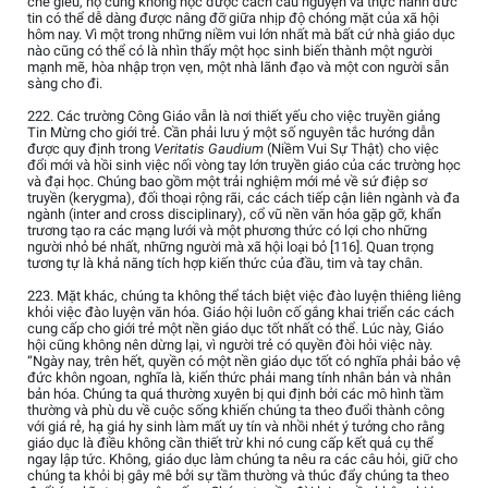
chế giễu, họ cũng không học được cách cầu nguyện và thực hành đức
tin có thể dễ dàng được nâng đỡ giữa nhịp độ chóng mặt của xã hội
hôm nay. Vì một trong những niềm vui lớn nhất mà bất cứ nhà giáo dục
nào cũng có thể có là nhìn thấy một học sinh biến thành một người
mạnh mẽ, hòa nhập trọn vẹn, một nhà lãnh đạo và một con người sẵn
sàng cho đi.
222. Các trường Công Giáo vẫn là nơi thiết yếu cho việc truyền giảng
Tin Mừng cho giới trẻ. Cần phải lưu ý một số nguyên tắc hướng dẫn
được quy định trong
Veritatis Gaudium
(Niềm Vui Sự Thật) cho việc
đổi mới và hồi sinh việc nối vòng tay lớn truyền giáo của các trường học
và đại học. Chúng bao gồm một trải nghiệm mới mẻ về sứ điệp sơ
truyền (kerygma), đối thoại rộng rãi, các cách tiếp cận liên ngành và đa
ngành (inter and cross disciplinary), cổ vũ nền văn hóa gặp gỡ, khẩn
trương tạo ra các mạng lưới và một phương thức có lợi cho những
người nhỏ bé nhất, những người mà xã hội loại bỏ [116]. Quan trọng
tương tự là khả năng tích hợp kiến thức của đầu, tim và tay chân.
223. Mặt khác, chúng ta không thể tách biệt việc đào luyện thiêng liêng
khỏi việc đào luyện văn hóa. Giáo hội luôn cố gắng khai triển các cách
cung cấp cho giới trẻ một nền giáo dục tốt nhất có thể. Lúc này, Giáo
hội cũng không nên dừng lại, vì người trẻ có quyền đòi hỏi việc này.
“Ngày nay, trên hết, quyền có một nền giáo dục tốt có nghĩa phải bảo vệ
đức khôn ngoan, nghĩa là, kiến thức phải mang tính nhân bản và nhân
bản hóa. Chúng ta quá thường xuyên bị qui định bởi các mô hình tầm
thường và phù du về cuộc sống khiến chúng ta theo đuổi thành công
với giá rẻ, hạ giá hy sinh làm mất uy tín và nhồi nhét ý tưởng cho rằng
giáo dục là điều không cần thiết trừ khi nó cung cấp kết quả cụ thể
ngay lập tức. Không, giáo dục làm chúng ta nêu ra các câu hỏi, giữ cho
chúng ta khỏi bị gây mê bởi sự tầm thường và thúc đẩy chúng ta theo