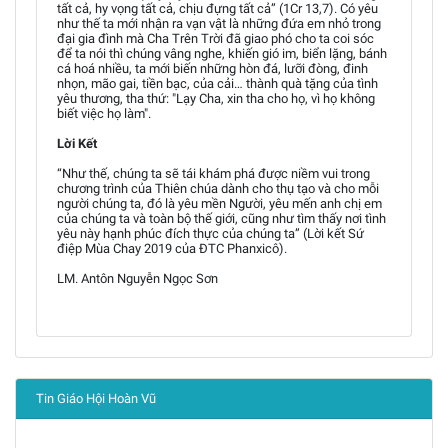
tất cả, hy vọng tất cả, chịu đựng tất cả” (1Cr 13,7). Có yêu
như thế ta mới nhận ra vạn vật là những đứa em nhỏ trong
đại gia đình mà Cha Trên Trời đã giao phó cho ta coi sóc
để ta nói thì chúng vâng nghe, khiến gió im, biển lặng, bánh
cá hoá nhiều, ta mới biến những hòn đá, lưỡi đòng, đinh
nhọn, mão gai, tiền bạc, của cải… thành quà tặng của tình
yêu thương, tha thứ: "Lạy Cha, xin tha cho họ, vì họ không
biết việc họ làm".
Lời Kết
“Như thế, chúng ta sẽ tái khám phá được niềm vui trong
chương trình của Thiên chúa dành cho thụ tạo và cho mỗi
người chúng ta, đó là yêu mền Người, yêu mến anh chị em
của chúng ta và toàn bộ thế giới, cũng như tìm thấy nơi tình
yêu này hạnh phúc đích thực của chúng ta” (Lời kết Sứ
điệp Mùa Chay 2019 của ĐTC Phanxicô).
LM. Antôn Nguyễn Ngọc Sơn
Tin Giáo Hội Hoàn Vũ