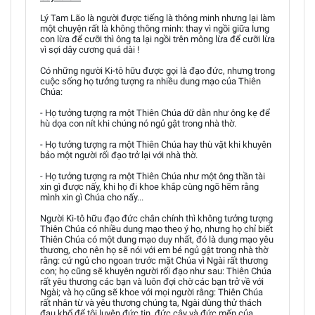
Lý Tam Lão là người được tiếng là thông minh nhưng lại làm
một chuyện rất là không thông minh: thay vì ngồi giữa lưng
con lừa để cưỡi thì ông ta lại ngồi trên mông lừa để cưỡi lừa
vì sợi dây cương quá dài !
Có những người Ki-tô hữu được gọi là đạo đức, nhưng trong
cuộc sống họ tưởng tượng ra nhiều dung mạo của Thiên
Chúa:
- Họ tưởng tượng ra một Thiên Chúa dữ dằn như ông kẹ để
hù dọa con nít khi chúng nó ngủ gật trong nhà thờ.
- Họ tưởng tượng ra một Thiên Chúa hay thù vặt khi khuyên
bảo một người rối đạo trở lại với nhà thờ.
- Họ tưởng tượng ra một Thiên Chúa như một ông thần tài
xin gì được nấy, khi họ đi khoe khắp cùng ngõ hẽm rằng
mình xin gì Chúa cho nấy...
Người Ki-tô hữu đạo đức chân chính thì không tưởng tượng
Thiên Chúa có nhiều dung mạo theo ý họ, nhưng họ chỉ biết
Thiên Chúa có một dung mạo duy nhất, đó là dung mạo yêu
thương, cho nên họ sẽ nói với em bé ngủ gật trong nhà thờ
rằng: cứ ngủ cho ngoan trước mặt Chúa vì Ngài rất thương
con; họ cũng sẽ khuyên người rối đạo như sau: Thiên Chúa
rất yêu thương các bạn và luôn đợi chờ các bạn trở về với
Ngài; và họ cũng sẽ khoe với mọi người rằng: Thiên Chúa
rất nhân từ và yêu thương chúng ta, Ngài dùng thử thách
đau khổ để tôi luyện đức tin, đức cậy và đức mến của