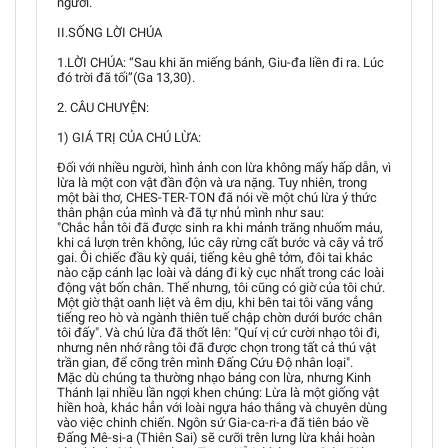
người.
II.SỐNG LỜI CHÚA
1.LỜI CHÚA: “Sau khi ăn miếng bánh, Giu-đa liền đi ra. Lúc
đó trời đã tối”(Ga 13,30).
2. CÂU CHUYỆN:
1) GIÁ TRỊ CỦA CHÚ LỪA:
Đối với nhiều người, hình ảnh con lừa không mấy hấp dẫn, vì
lừa là một con vật đần độn và ưa nặng. Tuy nhiên, trong
một bài thơ, CHES-TER-TON đã nói về một chú lừa ý thức
thân phận của mình và đã tự nhủ mình như sau:
"Chắc hẳn tôi đã được sinh ra khi mảnh trăng nhuốm máu,
khi cá lượn trên không, lúc cây rừng cất bước và cây vả trổ
gai. Ôi chiếc đầu kỳ quái, tiếng kêu ghê tởm, đôi tai khác
nào cặp cánh lạc loài và dáng đi kỳ cục nhất trong các loài
động vật bốn chân. Thế nhưng, tôi cũng có giờ của tôi chứ.
Một giờ thật oanh liệt và êm dịu, khi bên tai tôi văng vẳng
tiếng reo hò và ngành thiên tuế chập chờn dưới bước chân
tôi đấy". Và chú lừa đã thốt lên: "Quí vị cứ cười nhạo tôi đi,
nhưng nên nhớ rằng tôi đã được chọn trong tất cả thú vật
trần gian, để cõng trên mình Đấng Cứu Độ nhân loại".
Mặc dù chúng ta thường nhạo báng con lừa, nhưng Kinh
Thánh lại nhiều lần ngợi khen chúng: Lừa là một giống vật
hiền hoà, khác hẳn với loài ngựa háo thắng và chuyên dùng
vào việc chinh chiến. Ngôn sứ Gia-ca-ri-a đã tiên báo về
Đấng Mê-si-a (Thiên Sai) sẽ cưỡi trên lưng lừa khải hoàn