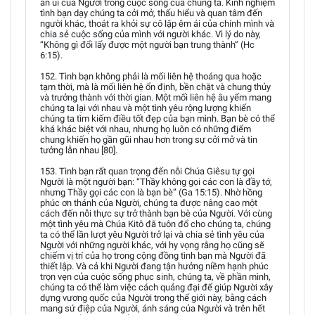
an ủi của Người trong cuộc sống của chúng ta. Kinh nghiệm
tình bạn dạy chúng ta cởi mở, thấu hiểu và quan tâm đến
người khác, thoát ra khỏi sự cô lập êm ái của chính mình và
chia sẻ cuộc sống của mình với người khác. Vì lý do này,
“Không gì đổi lấy được một người bạn trung thành” (Hc
6:15).
152. Tình bạn không phải là mối liên hệ thoáng qua hoặc
tạm thời, mà là mối liên hệ ổn định, bền chặt và chung thủy
và trưởng thành với thời gian. Một mối liên hệ âu yếm mang
chúng ta lại với nhau và một tình yêu rộng lượng khiến
chúng ta tìm kiếm điều tốt đẹp của bạn mình. Bạn bè có thể
khá khác biệt với nhau, nhưng họ luôn có những điểm
chung khiến họ gần gũi nhau hơn trong sự cởi mở và tin
tưởng lẫn nhau [80].
153. Tình bạn rất quan trọng đến nỗi Chúa Giêsu tự gọi
Người là một người bạn: “Thầy không gọi các con là đầy tớ,
nhưng Thầy gọi các con là bạn bè” (Ga 15:15). Nhờ hồng
phúc ơn thánh của Người, chúng ta được nâng cao một
cách đến nỗi thực sự trở thành bạn bè của Người. Với cùng
một tình yêu mà Chúa Kitô đã tuôn đổ cho chúng ta, chúng
ta có thể lần lượt yêu Người trở lại và chia sẻ tình yêu của
Người với những người khác, với hy vọng rằng họ cũng sẽ
chiếm vị trí của họ trong cộng đồng tình bạn mà Người đã
thiết lập. Và cả khi Người đang tận hưởng niềm hạnh phúc
trọn vẹn của cuộc sống phục sinh, chúng ta, về phần mình,
chúng ta có thể làm việc cách quảng đại để giúp Người xây
dựng vương quốc của Người trong thế giới này, bằng cách
mang sứ điệp của Người, ánh sáng của Người và trên hết