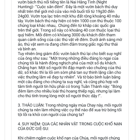
vườn bách thú nổi tiếng tên là Nai Hăng Tinh (Night
Hunting)- “Cuộc săn đêm”. Đây là một vườn bách thú duy
nhất trên thế giới mở cửa vào mỗi buổi tối từ 19g30 đến
24g00. Vườn tọa lạc trên một khu đất rộng khoảng 40 mẫu
tây. Vườn bách thú này hiện có trên 1000 con thú thuộc 100
chủng loại khác nhau,. Chúng đến từ khắp các quốc gia
trên thế giới. Trong số này có khoảng 40 con thuộc lọai thú
quý hiếm. Mỗi đêm có khỏang 3000 du khách đến tham
quan cảnh sống của các thú vật về đêm. Dưới ánh sáng mờ
ảo, thú vật xem ra đang chìm đắm trong giấc ngủ thư thái
và bình an.
Tuy nhiên ông giám đốc vườn bách thú lại cho biết suy nghĩ
của ông như sau: “Một trong những điều đáng lo ngại của
chúng tôi là hành động nghịch phá của một số du khách.
Chẳng hạn: Một số người thì đập mạnh vào chuồng của thú
dữ, số khác thì la lối om sòm phá tan sự thinh lặng cần cho
việc thưởng lãm vẻ đẹp tự nhiên”. Và tờ báo bình luận bằng
một câu đáng cho chúng ta suy nghĩ, và cũng phù hợp với
tâm tình người tín hữu phải có trong Tuần Thánh này: “Bóng
đêm làm cho nhiều loài thú hoang thiếp ngủ, nhưng lại làm
cho thú tính trong lòng một số người thức dậy !”.
3. THẢO LUẬN: Trong những ngày mùa Chay này, mỗi người
chúng ta nên làm những việc cụ thể nào để xua trừ bóng tối
tội lỗi ra khỏi con người của chúng ta?
4. SUY NIỆM: QUA CÁC NHÂN VẬT TRONG CUỘC KHỔ NẠN
CỦA ĐỨC GIÊ-SU:
Khi chiêm ngắm cuộc khổ nạn của Chúa, mỗi người chúng