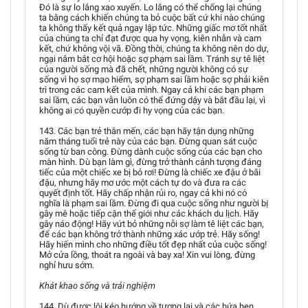
Đó là sự lo lắng xao xuyến. Lo lắng có thể chống lại chúng
ta bằng cách khiến chúng ta bỏ cuộc bất cứ khi nào chúng
ta không thấy kết quả ngay lập tức. Những giấc mơ tốt nhất
của chúng ta chỉ đạt được qua hy vọng, kiên nhẫn và cam
kết, chứ không vội vã. Đồng thời, chúng ta không nên do dự,
ngại nắm bắt cơ hội hoặc sợ phạm sai lầm. Tránh sự tê liệt
của người sống mà đã chết, những người không có sự
sống vì họ sợ mạo hiểm, sợ phạm sai lầm hoặc sợ phải kiên
trì trong các cam kết của mình. Ngay cả khi các bạn phạm
sai lầm, các bạn vẫn luôn có thể đứng dậy và bắt đầu lại, vì
không ai có quyền cướp đi hy vọng của các bạn.
143. Các bạn trẻ thân mến, các bạn hãy tận dụng những
năm tháng tuổi trẻ này của các bạn. Đừng quan sát cuộc
sống từ ban công. Đừng dành cuộc sống của các bạn cho
màn hình. Dù bạn làm gì, đừng trở thành cảnh tượng đáng
tiếc của một chiếc xe bị bỏ rơi! Đừng là chiếc xe đậu ở bãi
đậu, nhưng hãy mơ ước một cách tự do và đưa ra các
quyết định tốt. Hãy chấp nhận rủi ro, ngay cả khi nó có
nghĩa là phạm sai lầm. Đừng đi qua cuộc sống như người bị
gây mê hoặc tiếp cận thế giới như các khách du lịch. Hãy
gây náo động! Hãy vứt bỏ những nỗi sợ làm tê liệt các bạn,
để các bạn không trở thành những xác ướp trẻ. Hãy sống!
Hãy hiến mình cho những điều tốt đẹp nhất của cuộc sống!
Mở cửa lồng, thoát ra ngoài và bay xa! Xin vui lòng, đừng
nghỉ hưu sớm.
Khát khao sống và trải nghiệm
144. Dù được lôi kéo hướng về tương lai và các hứa hẹn