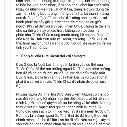
hình ảnh của ta: chúng ta xung đột, giết hại lẫn nhau, chúng
ta bóc lột, khai thác nhau, làm cho nhau chết lần chết mòn.
Ngay cả những viên đá vật chất kia, đáng lẽ được dùng để
xây nên những bức tường, những căn nhà, lát thành những
con đường tốt đẹp, để làm cho đời sống con người an vui,
hạnh phúc thì bây giờ lại trở thành những dụng cụ giết
người. Khi cắt đứt với tình yêu Thiên Chúa, chúng ta đã làm
cho cả thế giới này bị xáo trộn, không còn tốt đẹp, hạnh
phúc như Thiên Chúa mong muốn trong kế hoạch tổng thể
của Ngài là Tình Yêu nữa (x. Docat, chương 1, số1-21). Vì
thế, hôm nay chúng ta đang được mời gọi để quay trở về với
tình yêu Thiên Chúa.
2. Tình yêu của Đức Giêsu đối với chúng ta
Đức Giêsu là Ngôi Lời làm người, là tình yêu cụ thể của
Thiên Chúa. Vì thế mà những người Do Thái tay cầm những
hòn đá và cả người phụ nữ đều được dẫn đến trước mặt
Đức Giêsu. Đó là hình ảnh của nhân loại và vũ trụ vật chất
phải tìm về với tình yêu Thiên Chúa để nhận được ơn cứu
độ.
Những người Do Thái hỏi Đức Giêsu xem Người có thái độ
nào đối với hạng tội nhân như thế. Đức Giêsu vô tội nên chỉ
mình Người mới có quyền xét xử kẻ sống và kẻ chết. Nhưng
thay vì xét xử, Người mời gọi chúng ta nhìn lại mình: “Ai
trong các ông sạch tội, thì cứ việc lấy đá mà ném trước đi”.
Rất may là những người Do Thái thời đó đã trung thực với
chính mình, nên họ đã lần lượt bỏ đi hết. Nếu sự việc xảy ra
vào thời chúng ta chắc chắn đã có rất nhiều hòn đá ném về