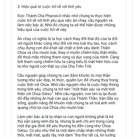
3. Hiệu quả từ cuộc trở về với tình yêu
Đức Thánh Cha Phanxicô nhắc nhở chúng ta thực hiện
cuộc trở về với tình yêu qua việc ăn chay, cầu nguyện và
làm việc bác ái. Nhờ đó chúng ta sẽ thể hiện được những
hiệu quả của cuộc trở về này.
Ăn chay có nghĩa là ta học cách thay đổi thái độ của ta đối
với người khác cũng như đối với mọi loài thụ tạo, học cách
chịu đựng cơn đói khát vật chất vì tình yêu dành Thiên
Chúa và cho muôn loài, thay vì muốn chiếm hữu thật nhiều
để thoả mãn những tham vọng và dục vọng của mình. Càng
bớt tham vọng chiếm hữu ta càng biểu lộ mặt hiện hữu của
ta như người con thật sự của Cha Trên Trời.
Cầu nguyện giúp chúng ta can đảm khước từ mọi thần
tượng như sắc đẹp, tri thức, quyền lực để chung thuỷ trong
cuộc tình với Chúa. Nhờ cầu nguyện như là cuộc hiệp thông
trong tình yêu, chúng ta trở nên “một thân xác và một tinh
thần với Chúa Giêsu”. Nhờ cầu nguyện, con tim ta lại được
đổ đầy những ân huệ can quý của Thánh Thần, tràn đầy sự
sống, quyền năng để khuôn mặt chúng ta sẽ toả ánh vinh
quang chói lọi của Chúa cho muôn loài.
Làm việc bác ái là ta nhận ra con người không phải là kẻ
thù sẵn sàng ném đá ta, nhưng là anh chị em trong cùng
một đại gia đình để yêu thương họ đến cùng như Chúa
Giêsu. Có yêu như thế ta mới dám chấp nhận những thiệt
thòi, mất mát, quấy rầy, mới dám “tha thứ tất cả, tin tưởng