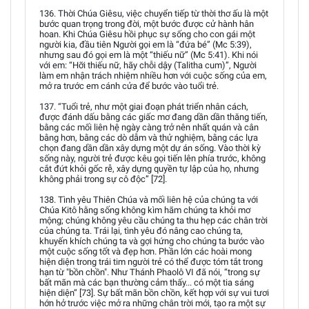
136. Thời Chúa Giêsu, việc chuyển tiếp từ thời thơ ấu là một
bước quan trọng trong đời, một bước được cử hành hân
hoan. Khi Chúa Giêsu hồi phục sự sống cho con gái một
người kia, đầu tiên Người gọi em là “đứa bé” (Mc 5:39),
nhưng sau đó gọi em là một “thiếu nữ” (Mc 5:41). Khi nói
với em: “Hỡi thiếu nữ, hãy chỗi dậy (Talitha cum)”, Người
làm em nhận trách nhiệm nhiều hơn với cuộc sống của em,
mở ra trước em cánh cửa để bước vào tuổi trẻ.
137. “Tuổi trẻ, như một giai đoạn phát triển nhân cách,
được đánh dấu bằng các giấc mơ đang dần dần thăng tiến,
bằng các mối liên hệ ngày càng trở nên nhất quán và cân
bằng hơn, bằng các dò dẫm và thử nghiệm, bằng các lựa
chọn đang dần dần xây dựng một dự án sống. Vào thời kỳ
sống này, người trẻ được kêu gọi tiến lên phía trước, không
cắt đứt khỏi gốc rễ, xây dựng quyền tự lập của họ, nhưng
không phải trong sự cô độc” [72].
138. Tình yêu Thiên Chúa và mối liên hệ của chúng ta với
Chúa Kitô hằng sống không kìm hãm chúng ta khỏi mơ
mộng; chúng không yêu cầu chúng ta thu hẹp các chân trời
của chúng ta. Trái lại, tình yêu đó nâng cao chúng ta,
khuyến khích chúng ta và gợi hứng cho chúng ta bước vào
một cuộc sống tốt và đẹp hơn. Phần lớn các hoài mong
hiện diện trong trái tim người trẻ có thể được tóm tắt trong
hạn từ "bồn chồn". Như Thánh Phaolô VI đã nói, “trong sự
bất mãn mà các bạn thường cảm thấy... có một tia sáng
hiện diện” [73]. Sự bất mãn bồn chồn, kết hợp với sự vui tươi
hớn hở trước việc mở ra những chân trời mới, tạo ra một sự