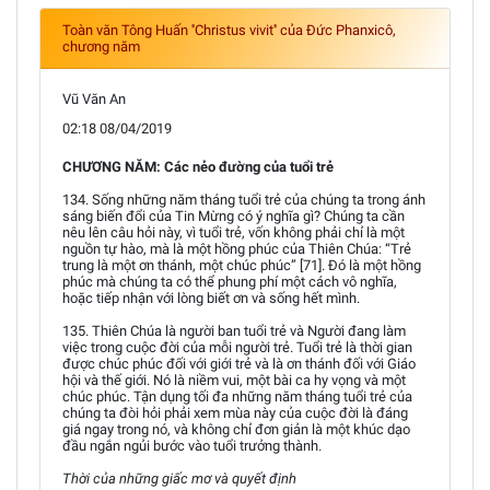
Toàn văn Tông Huấn ''Christus vivit'' của Đức Phanxicô,
chương năm
Vũ Văn An
02:18 08/04/2019
CHƯƠNG NĂM: Các nẻo đường của tuổi trẻ
134. Sống những năm tháng tuổi trẻ của chúng ta trong ánh
sáng biến đổi của Tin Mừng có ý nghĩa gì? Chúng ta cần
nêu lên câu hỏi này, vì tuổi trẻ, vốn không phải chỉ là một
nguồn tự hào, mà là một hồng phúc của Thiên Chúa: “Trẻ
trung là một ơn thánh, một chúc phúc” [71]. Đó là một hồng
phúc mà chúng ta có thể phung phí một cách vô nghĩa,
hoặc tiếp nhận với lòng biết ơn và sống hết mình.
135. Thiên Chúa là người ban tuổi trẻ và Người đang làm
việc trong cuộc đời của mỗi người trẻ. Tuổi trẻ là thời gian
được chúc phúc đối với giới trẻ và là ơn thánh đối với Giáo
hội và thế giới. Nó là niềm vui, một bài ca hy vọng và một
chúc phúc. Tận dụng tối đa những năm tháng tuổi trẻ của
chúng ta đòi hỏi phải xem mùa này của cuộc đời là đáng
giá ngay trong nó, và không chỉ đơn giản là một khúc dạo
đầu ngắn ngủi bước vào tuổi trưởng thành.
Thời của những giấc mơ và quyết định