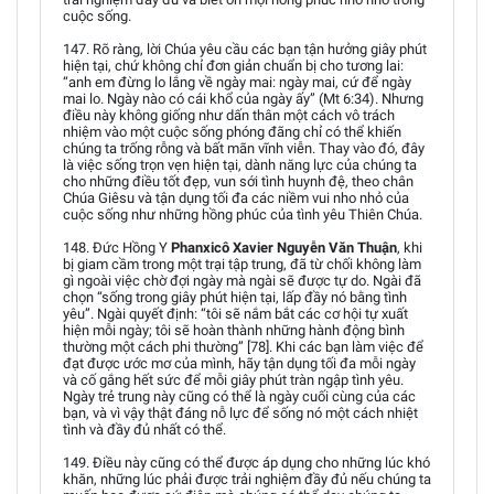
cuộc sống.
147. Rõ ràng, lời Chúa yêu cầu các bạn tận hưởng giây phút
hiện tại, chứ không chỉ đơn giản chuẩn bị cho tương lai:
“anh em đừng lo lắng về ngày mai: ngày mai, cứ để ngày
mai lo. Ngày nào có cái khổ của ngày ấy” (Mt 6:34). Nhưng
điều này không giống như dấn thân một cách vô trách
nhiệm vào một cuộc sống phóng đãng chỉ có thể khiến
chúng ta trống rỗng và bất mãn vĩnh viễn. Thay vào đó, đây
là việc sống trọn vẹn hiện tại, dành năng lực của chúng ta
cho những điều tốt đẹp, vun sới tình huynh đệ, theo chân
Chúa Giêsu và tận dụng tối đa các niềm vui nho nhỏ của
cuộc sống như những hồng phúc của tình yêu Thiên Chúa.
148. Đức Hồng Y
Phanxicô Xavier Nguyễn Văn Thuận
, khi
bị giam cầm trong một trại tập trung, đã từ chối không làm
gì ngoài việc chờ đợi ngày mà ngài sẽ được tự do. Ngài đã
chọn “sống trong giây phút hiện tại, lấp đầy nó bằng tình
yêu”. Ngài quyết định: “tôi sẽ nắm bắt các cơ hội tự xuất
hiện mỗi ngày; tôi sẽ hoàn thành những hành động bình
thường một cách phi thường” [78]. Khi các bạn làm việc để
đạt được ước mơ của mình, hãy tận dụng tối đa mỗi ngày
và cố gắng hết sức để mỗi giây phút tràn ngập tình yêu.
Ngày trẻ trung này cũng có thể là ngày cuối cùng của các
bạn, và vì vậy thật đáng nỗ lực để sống nó một cách nhiệt
tình và đầy đủ nhất có thể.
149. Điều này cũng có thể được áp dụng cho những lúc khó
khăn, những lúc phải được trải nghiệm đầy đủ nếu chúng ta