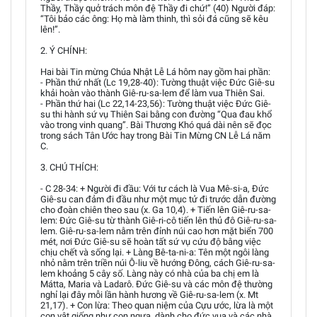
Thầy, Thầy quở trách môn đệ Thầy đi chứ!” (40) Người đáp:
“Tôi bảo các ông: Họ mà làm thinh, thì sỏi đá cũng sẽ kêu
lên!”.
2. Ý CHÍNH:
Hai bài Tin mừng Chúa Nhật Lễ Lá hôm nay gồm hai phần:
- Phần thứ nhất (Lc 19,28-40): Tường thuật việc Đức Giê-su
khải hoàn vào thành Giê-ru-sa-lem để làm vua Thiên Sai.
- Phần thứ hai (Lc 22,14-23,56): Tường thuật việc Đức Giê-
su thi hành sứ vụ Thiên Sai bằng con đường “Qua đau khổ
vào trong vinh quang”. Bài Thương Khó quá dài nên sẽ đọc
trong sách Tân Ước hay trong Bài Tin Mừng CN Lễ Lá năm
C.
3. CHÚ THÍCH:
- C 28-34: + Người đi đầu: Với tư cách là Vua Mê-si-a, Đức
Giê-su can đảm đi đầu như một mục tử đi trước dẫn đường
cho đoàn chiên theo sau (x. Ga 10,4). + Tiến lên Giê-ru-sa-
lem: Đức Giê-su từ thành Giê-ri-cô tiến lên thủ đô Giê-ru-sa-
lem. Giê-ru-sa-lem nằm trên đỉnh núi cao hơn mặt biển 700
mét, nơi Đức Giê-su sẽ hoàn tất sứ vụ cứu độ bằng việc
chịu chết và sống lại. + Làng Bê-ta-ni-a: Tên một ngôi làng
nhỏ nằm trên triền núi Ô-liu về hướng Đông, cách Giê-ru-sa-
lem khoảng 5 cây số. Làng này có nhà của ba chị em là
Mátta, Maria và Ladarô. Đức Giê-su và các môn đệ thường
nghỉ lại đây mỗi lần hành hương về Giê-ru-sa-lem (x. Mt
21,17). + Con lừa: Theo quan niệm của Cựu ước, lừa là một
con vật giống như con ngựa, dành cho đức vua và các nhà