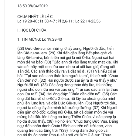
18:50 08/04/2019
CHÚA NHẬT LỄ LÁ C
Lc 19,28-40 ; Is 50,4-7 ; Pl 2,6-11 ; Lc 22,14-23,56
I. HỌC LỜI CHÚA
1. TIN MỪNG: Lc 19,28-40
(28) Đức Giê-su nói những lời ấy xong, Người đi đầu, tiến
lên Giê-ru-sa-lem. (29) Khi đến gần làng Bết-pha-ghê và
làng Bê-ta-ni-a, bên triền núi gọi là núi Ô-liu, Người sai hai
môn đệ và bảo: (30) “Các anh đi vào làng trước mặt kia. Khi
vào sẽ thấy một con lừa con chưa ai cỡi bao giờ, đang cột
sẵn đó. Các anh tháo dây ra và dắt nó đi. (31) Và nếu có ai
hỏi: “Tại sao các anh tháo lừa người ta ra”, thì cứ nói: “Chúa
cần đến nó”. (32) Hai người được sai ấy ra đi và thấy y như
Người đã nói. (33) Các ông đang tháo dây lừa, thì những
người chủ con lừa nói với các ông: “Tại sao các anh lại tháo
con lừa ra?” (34) Hai ông đáp: “Chúa cần đến nó”. (35) Các
ông dắt lừa về cho Đức Giê-su, rồi lấy áo choàng của mình
phủ lên lưng lừa, và đặt Đức Giê-su lên. (36) Người tới đâu,
người ta cũng lấy áo mình trải xuống đường. (37) Khi Người
đến gần chỗ dốc xuống núi Ô-liu, tất cả đoàn môn đệ vui
mừng bắt đầu lớn tiếng ca tụng Thiên Chúa, vì các phép lạ
họ đã được thấy. (38) Họ hô lên: “Chúc tụng Đức Vua, Đấng
ngự đến nhân danh Chúa ! Bình an trên cõi trời cao, vinh
quang trên các tầng trời !”(39) Trong đám đông có vài
người thuộc nhóm Pha-ri-sêu nói với Đức Giê-su: “Thưa