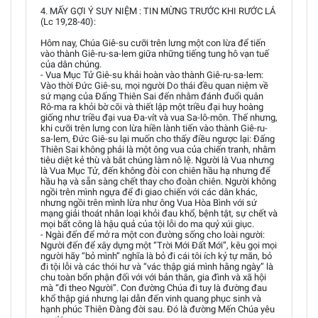
4. MẤY GỢI Ý SUY NIỆM : TIN MỪNG TRƯỚC KHI RƯỚC LÁ
(Lc 19,28-40):
Hôm nay, Chúa Giê-su cưỡi trên lưng một con lừa để tiến
vào thành Giê-ru-sa-lem giữa những tiếng tung hô vạn tuế
của dân chúng.
- Vua Mục Tử Giê-su khải hoàn vào thành Giê-ru-sa-lem:
Vào thời Đức Giê-su, mọi người Do thái đều quan niệm về
sứ mạng của Đấng Thiên Sai đến nhằm đánh đuổi quân
Rô-ma ra khỏi bờ cõi và thiết lập một triều đại huy hoàng
giống như triều đại vua Đa-vít và vua Sa-lô-môn. Thế nhưng,
khi cưỡi trên lưng con lừa hiền lành tiến vào thành Giê-ru-
sa-lem, Đức Giê-su lại muốn cho thấy điều ngược lại: Đấng
Thiên Sai không phải là một ông vua của chiến tranh, nhằm
tiêu diệt kẻ thù và bắt chúng làm nô lệ. Người là Vua nhưng
là Vua Mục Tử, đến không đòi con chiên hầu hạ nhưng để
hầu hạ và sẵn sàng chết thay cho đoàn chiên. Người không
ngồi trên mình ngựa để đi giao chiến với các dân khác,
nhưng ngồi trên mình lừa như ông Vua Hòa Bình với sứ
mạng giải thoát nhân loại khỏi đau khổ, bệnh tật, sự chết và
mọi bất công là hậu quả của tội lỗi do ma quỷ xúi giục.
- Ngài đến để mở ra một con đường sống cho loài người:
Người đến để xây dựng một “Trời Mới Đất Mới”, kêu gọi mọi
người hãy “bỏ mình” nghĩa là bỏ đi cái tôi ích kỷ tự mãn, bỏ
đi tội lỗi và các thói hư và “vác thập giá mình hằng ngày” là
chu toàn bổn phận đối với với bản thân, gia đình và xã hội
mà “đi theo Người”. Con đường Chúa đi tuy là đường đau
khổ thập giá nhưng lại dẫn đến vinh quang phục sinh và
hạnh phúc Thiên Đàng đời sau. Đó là đường Mến Chúa yêu