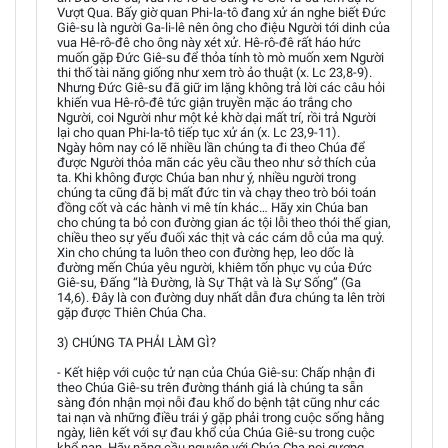
Vượt Qua. Bấy giờ quan Phi-la-tô đang xử án nghe biết Đức
Giê-su là người Ga-li-lê nên ông cho điệu Người tới dinh của
vua Hê-rô-đê cho ông này xét xử. Hê-rô-đê rất háo hức
muốn gặp Đức Giê-su để thỏa tính tò mò muốn xem Người
thi thố tài năng giống như xem trò ảo thuật (x. Lc 23,8-9).
Nhưng Đức Giê-su đã giữ im lặng không trả lời các câu hỏi
khiến vua Hê-rô-đê tức giận truyền mặc áo trắng cho
Người, coi Người như một kẻ khờ dại mất trí, rồi trả Người
lại cho quan Phi-la-tô tiếp tục xử án (x. Lc 23,9-11).
Ngày hôm nay có lẽ nhiều lần chúng ta đi theo Chúa để
được Người thỏa mãn các yêu cầu theo như sở thích của
ta. Khi không được Chúa ban như ý, nhiều người trong
chúng ta cũng đã bị mất đức tin và chạy theo trò bói toán
đồng cốt và các hành vi mê tín khác… Hãy xin Chúa ban
cho chúng ta bỏ con đường gian ác tội lỗi theo thói thế gian,
chiều theo sự yếu đuối xác thịt và các cám dỗ của ma quỷ.
Xin cho chúng ta luôn theo con đường hẹp, leo dốc là
đường mến Chúa yêu người, khiêm tốn phục vụ của Đức
Giê-su, Đấng “là Đường, là Sự Thật và là Sự Sống” (Ga
14,6). Đây là con đường duy nhất dẫn đưa chúng ta lên trời
gặp được Thiên Chúa Cha.
3) CHÚNG TA PHẢI LÀM GÌ?
- Kết hiệp với cuộc tử nạn của Chúa Giê-su: Chấp nhận đi
theo Chúa Giê-su trên đường thánh giá là chúng ta sẵn
sàng đón nhận mọi nỗi đau khổ do bệnh tật cũng như các
tai nạn và những điều trái ý gặp phải trong cuộc sống hằng
ngày, liên kết với sự đau khổ của Chúa Giê-su trong cuộc
khổ nạn. Hãy năng cầu nguyện với Chúa Cha noi gương