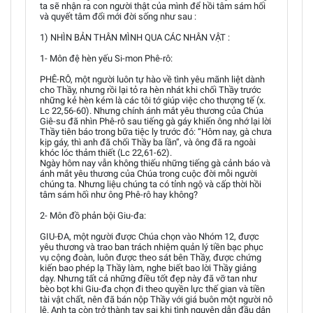
ta sẽ nhận ra con người thật của mình để hồi tâm sám hối
và quyết tâm đổi mới đời sống như sau :
1) NHÌN BẢN THÂN MÌNH QUA CÁC NHÂN VẬT :
1- Môn đệ hèn yếu Si-mon Phê-rô:
PHÊ-RÔ, một người luôn tự hào về tình yêu mãnh liệt dành
cho Thầy, nhưng rồi lại tỏ ra hèn nhát khi chối Thầy trước
những kẻ hèn kém là các tôi tớ giúp việc cho thượng tế (x.
Lc 22,56-60). Nhưng chính ánh mắt yêu thương của Chúa
Giê-su đã nhìn Phê-rô sau tiếng gà gáy khiến ông nhớ lại lời
Thầy tiên báo trong bữa tiệc ly trước đó: “Hôm nay, gà chưa
kịp gáy, thì anh đã chối Thầy ba lần”, và ông đã ra ngoài
khóc lóc thảm thiết (Lc 22,61-62).
Ngày hôm nay vẫn không thiếu những tiếng gà cảnh báo và
ánh mắt yêu thương của Chúa trong cuộc đời mỗi người
chúng ta. Nhưng liệu chúng ta có tỉnh ngộ và cấp thời hồi
tâm sám hối như ông Phê-rô hay không?
2- Môn đồ phản bội Giu-đa:
GIU-ĐA, một người được Chúa chọn vào Nhóm 12, được
yêu thương và trao ban trách nhiệm quản lý tiền bạc phục
vụ cộng đoàn, luôn được theo sát bên Thầy, được chứng
kiến bao phép lạ Thầy làm, nghe biết bao lời Thầy giảng
dạy. Nhưng tất cả những điều tốt đẹp này đã vỡ tan như
bèo bọt khi Giu-đa chọn đi theo quyền lực thế gian và tiền
tài vật chất, nên đã bán nộp Thầy với giá buôn một người nô
lệ. Anh ta còn trở thành tay sai khi tình nguyện dẫn đầu dân