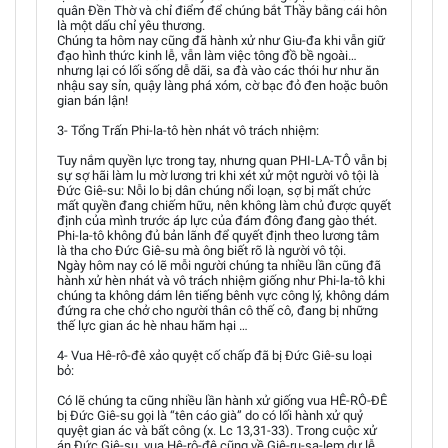
quân Đền Thờ và chỉ điểm để chúng bắt Thầy bằng cái hôn
là một dấu chỉ yêu thương.
Chúng ta hôm nay cũng đã hành xử như Giu-đa khi vẫn giữ
đạo hình thức kinh lễ, vẫn làm việc tông đồ bề ngoài…
nhưng lại có lối sống dễ dãi, sa đà vào các thói hư như ăn
nhậu say sỉn, quậy làng phá xóm, cờ bạc đỏ đen hoặc buôn
gian bán lận!
3- Tổng Trấn Phi-la-tô hèn nhát vô trách nhiệm:
Tuy nắm quyền lực trong tay, nhưng quan PHI-LA-TÔ vẫn bị
sự sợ hãi làm lu mờ lương tri khi xét xử một người vô tội là
Đức Giê-su: Nỗi lo bị dân chúng nổi loạn, sợ bị mất chức
mất quyền đang chiếm hữu, nên không làm chủ được quyết
định của mình trước áp lực của đám đông đang gào thét.
Phi-la-tô không đủ bản lãnh để quyết định theo lương tâm
là tha cho Đức Giê-su mà ông biết rõ là người vô tội.
Ngày hôm nay có lẽ mỗi người chúng ta nhiều lần cũng đã
hành xử hèn nhát và vô trách nhiệm giống như Phi-la-tô khi
chúng ta không dám lên tiếng bênh vực công lý, không dám
đứng ra che chở cho người thân cô thế cô, đang bị những
thế lực gian ác hè nhau hãm hại …
4- Vua Hê-rô-đê xảo quyệt cố chấp đã bị Đức Giê-su loại
bỏ:
Có lẽ chúng ta cũng nhiều lần hành xử giống vua HÊ-RÔ-ĐÊ
bị Đức Giê-su gọi là “tên cáo già” do có lối hành xử quỷ
quyệt gian ác và bất công (x. Lc 13,31-33). Trong cuộc xử
án Đức Giê-su, vua Hê-rô-đê cũng về Giê-ru-sa-lem dự lễ