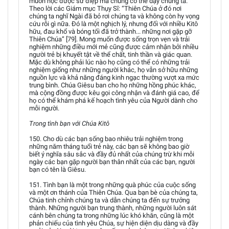
muốn học được sứ điệp mà chúng có thể dạy chúng ta.
Theo lời các Giám mục Thụy Sĩ: “Thiên Chúa ở đó nơi
chúng ta nghĩ Ngài đã bỏ rơi chúng ta và không còn hy vọng
cứu rỗi gì nữa. Đó là một nghịch lý, nhưng đối với nhiều Kitô
hữu, đau khổ và bóng tối đã trở thành... những nơi gặp gỡ
Thiên Chúa” [79]. Mong muốn được sống trọn vẹn và trải
nghiệm những điều mới mẻ cũng được cảm nhận bởi nhiều
người trẻ bị khuyết tật về thể chất, tinh thần và giác quan.
Mặc dù không phải lúc nào họ cũng có thể có những trải
nghiệm giống như những người khác, họ vẫn sở hữu những
nguồn lực và khả năng đáng kinh ngạc thường vượt xa mức
trung bình. Chúa Giêsu ban cho họ những hồng phúc khác,
mà cộng đồng được kêu gọi công nhận và đánh giá cao, để
họ có thể khám phá kế hoạch tình yêu của Người dành cho
mỗi người.
Trong tình bạn với Chúa Kitô
150. Cho dù các bạn sống bao nhiêu trải nghiệm trong
những năm tháng tuổi trẻ này, các bạn sẽ không bao giờ
biết ý nghĩa sâu sắc và đầy đủ nhất của chúng trừ khi mỗi
ngày các bạn gặp người bạn thân nhất của các bạn, người
bạn có tên là Giêsu.
151. Tình bạn là một trong những quà phúc của cuộc sống
và một ơn thánh của Thiên Chúa. Qua bạn bè của chúng ta,
Chúa tinh chỉnh chúng ta và dẫn chúng ta đến sự trưởng
thành. Những người bạn trung thành, những người luôn sát
cánh bên chúng ta trong những lúc khó khăn, cũng là một
phản chiếu của tình yêu Chúa, sự hiện diện dịu dàng và đầy