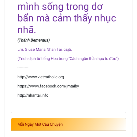
mình sống trong dơ
bẩn mà cảm thấy nhục
nhã.
(Thánh Bernardus)
Lm. Giuse Maria Nhân Tài, csjb.
(Trích dịch từ tiếng Hoa trong "Cách ngôn thần học tu đức")
---------
http://www.vietcatholic.org
https://www.facebook.com/jmtaiby
http://nhantai.info
Mỗi Ngày Một Câu Chuyện