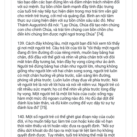
táo bạo dẫn các bạn đứng lên và đảm nhận trách nhiệm đối
với sứ mệnh. Sự bồn chồn lành mạnh đầy tính đặc trưng
của tuổi trẻ này tiếp tục hiện diện trong mọi trái tim vẫn giữ
cho mình trẻ trung, cởi mở và quảng đại. Bình an nội tâm
thực sự cùng hiện diện với sự bồn chồn sâu sắc đó. Như
Thánh Augustinô đã nói: “Lạy Chúa, Chúa đã tạo nên chúng
con cho chính Chúa, và trái tim chúng con bồn chồn cho
đến khi chúng tìm được nghỉ ngơi trong Chúa” [74].
139. Cách đây không lâu, một người bạn đã hỏi xem tôi thấy
gì nơi một người trẻ. Câu trả lời của tôi là “tôi thấy một người
đang đi tìm đường đi của riêng mình, muốn bay bằng hai
chân, đối đầu với thế giới và nhìn về phía chân trời với đôi
mắt tràn đầy tương lai, tràn đầy hy vọng cũng như ảo ảnh.
Người trẻ đứng bằng hai chân như người lớn, nhưng không
giống như người lớn với hai chân song song, người trẻ luôn
có một chân hướng về phía trước, sẵn sàng lên đường,
phóng về phía trước. Luôn luôn chạy đua về phía trước. Nói
về người trẻ là nói về lời hứa và nói về niềm vui. Người trẻ có
rất nhiều sức mạnh; họ có thể nhìn về phía trước lòng đầy
hy vọng. Một người trẻ là một lời hứa của cuộc sống ngụ
hàm một mức độ ngoan cường nào đó. Họ đủ dại dột để
đánh lừa bản thân, và đủ kiên cường để vực dậy từ sự tự
đánh lừa đó” [75].
140. Một số người trẻ có thể ghét giai đoạn này của cuộc
đời, vì họ muốn tiếp tục làm trẻ con hoặc kéo dài vô hạn
thời niên thiếu và trì hoãn việc đưa ra quyết định. “Nỗi sợ
điều dứt khoát do đó tạo ra một loại tê liệt làm họ không
quyết định được. Tuy nhiên, tuổi trẻ không thể mãi là một