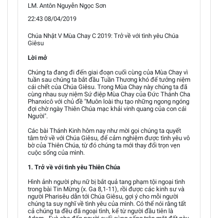
LM. Antôn Nguyễn Ngọc Sơn
22:43 08/04/2019
Chúa Nhật V Mùa Chay C 2019: Trở về với tình yêu Chúa
Giêsu
Lời mở
Chúng ta đang đi đến giai đoạn cuối cùng của Mùa Chay vì
tuần sau chúng ta bắt đầu Tuần Thương khó để tưởng niệm
cái chết của Chúa Giêsu. Trong Mùa Chay này chúng ta đã
cùng nhau suy niệm Sứ điệp Mùa Chay của Đức Thánh Cha
Phanxicô với chủ đề "Muôn loài thụ tạo những ngong ngóng
đợi chờ ngày Thiên Chúa mạc khải vinh quang của con cái
Người".
Các bài Thánh Kinh hôm nay như mời gọi chúng ta quyết
tâm trở về với Chúa Giêsu, để cảm nghiệm được tình yêu vô
bờ của Thiên Chúa, từ đó chúng ta mới thay đổi trọn vẹn
cuộc sống của mình.
1. Trở về với tình yêu Thiên Chúa
Hình ảnh người phụ nữ bị bắt quả tang phạm tội ngoại tình
trong bài Tin Mừng (x. Ga 8,1-11), rồi được các kinh sư và
người Pharisêu dẫn tới Chúa Giêsu, gợi ý cho mỗi người
chúng ta suy nghĩ về tình yêu của mình. Có thể nói rằng tất
cả chúng ta đều đã ngoại tình, kể từ người đầu tiên là