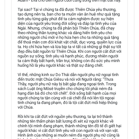
Adam - Evà cho đến người cuối cùng sống trên mặt đất này.
Tại sao? Tại vì chúng ta đã được Thiên Chúa yêu thương,
tạo dựng nên ta, ban cho ta muôn vàn ân huệ như quà tặng
tình yêu từng giây phút để ta cảm nghiệm được sự hiện
diện của người yêu trong đời sống và đáp lại tình yêu của
Ngài. Nhưng, chúng ta đã phản bội Thiên Chúa, đã chạy
theo những thần tượng khác và dâng hiến tình yêu cho
những người chủ mới vì họ hứa hẹn cho ta những quà tặng
để thoả mãn cơn đói khát vật chất, dục vọng, quyền lực của
ta. Họ chỉ hứa hẹn và lừa bịp ta vì tất cả những gì thật sự tốt
đẹp đều bắt nguồn từ Thiên Chúa. Khi con người cắt đứt với
nguồn sự sống, tình yêu và hạnh phúc, đương nhiên người
ta cảm thấy bất hạnh, trần trụi, không còn đủ sức yêu mình
huống hồ là yêu người khác và thật sự đáng chết.
Vì thế, những kinh sư Do Thái dẫn người phụ nữ ngoại tình
đến trước mặt Chúa Giêsu và nói với Người rằng: "Thưa
Thầy, người phụ nữ này bị bắt gặp đang ngoại tình. Trong
sách Luật ông Môsê truyền cho chúng tôi phải ném đá
hạng đàn bà đó cho tới chết". Đời sống bất hạnh của mọi
người chúng ta tận cùng với cái chết đã nói lên tội ngoại
tình chúng ta đang phạm, đó là tội cắt đứt mối hiệp thông
với Chúa.
Rồi khi ta cắt đứt với nguồn yêu thương, ta lại trở thành
những tên thẩm phán bất lương đi xét xử người khác về
chính tội mình đang phạm, thành những tên đồ tể đi giết hại
người khác vì cắt đứt tình yêu với con người và với vạn vật.
Hình ảnh của những ai muốn ném đá người phụ nữ cũng là