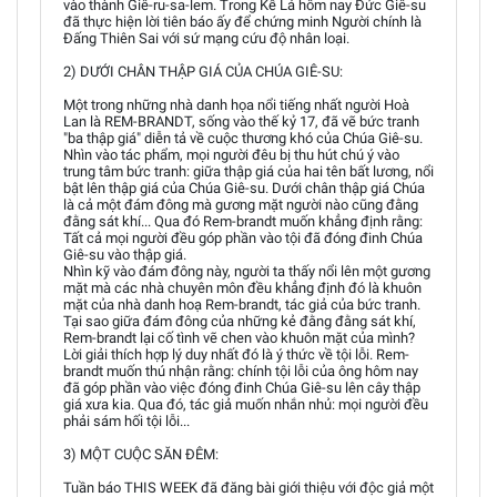
vào thành Giê-ru-sa-lem. Trong Kễ Lá hôm nay Đức Giê-su
đã thực hiện lời tiên báo ấy để chứng minh Người chính là
Đấng Thiên Sai với sứ mạng cứu độ nhân loại.
2) DƯỚI CHÂN THẬP GIÁ CỦA CHÚA GIÊ-SU:
Một trong những nhà danh họa nổi tiếng nhất người Hoà
Lan là REM-BRANDT, sống vào thế kỷ 17, đã vẽ bức tranh
"ba thập giá" diễn tả về cuộc thương khó của Chúa Giê-su.
Nhìn vào tác phẩm, mọi người đêu bị thu hút chú ý vào
trung tâm bức tranh: giữa thập giá của hai tên bất lương, nổi
bật lên thập giá của Chúa Giê-su. Dưới chân thập giá Chúa
là cả một đám đông mà gương mặt người nào cũng đằng
đằng sát khí... Qua đó Rem-brandt muốn khẳng định rằng:
Tất cả mọi người đều góp phần vào tội đã đóng đinh Chúa
Giê-su vào thập giá.
Nhìn kỹ vào đám đông này, người ta thấy nổi lên một gương
mặt mà các nhà chuyên môn đều khẳng định đó là khuôn
mặt của nhà danh hoạ Rem-brandt, tác giả của bức tranh.
Tại sao giữa đám đông của những kẻ đằng đằng sát khí,
Rem-brandt lại cố tình vẽ chen vào khuôn mặt của mình?
Lời giải thích hợp lý duy nhất đó là ý thức về tội lỗi. Rem-
brandt muốn thú nhận rằng: chính tội lỗi của ông hôm nay
đã góp phần vào việc đóng đinh Chúa Giê-su lên cây thập
giá xưa kia. Qua đó, tác giả muốn nhắn nhủ: mọi người đều
phải sám hối tội lỗi...
3) MỘT CUỘC SĂN ĐÊM:
Tuần báo THIS WEEK đã đăng bài giới thiệu với độc giả một