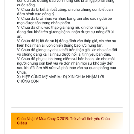
con đủ sức đương đầu với những khó khăn gặp phải trong
cuộc sống.
Vì Chúa đã bị kết án bất công, xin cho chúng con biết can
đảm bênh vực công lý.
Vì Chúa đã bị xỉ nhục và nhạo báng, xin cho các người bé
mọn được tôn trọng nhân phẩm.
Vì Chúa đã chịu vác thập giá nặng nề, xin cho những ai
đang đau khổ trên giường bệnh, nhận được sự nâng đỡ ủi
an.
Vì Chúa đã bị lột áo và bị đóng đinh vào thập giá, xin cho sự
hiền hòa nhân ái luôn chiến thắng bạo lực hung tàn.
Vì Chúa đã giang tay chịu chết trên thập giá, xin cho các đôi
vợ chồng đang xa lìa nhau được nối lại tình yêu ban đầu.
Vì Chúa đã phục sinh trong niềm vui hân hoan, xin cho mỗi
người chúng con biết vui vẻ đón nhận mọi sự khó xảy đến
sau khi đã làm hết sức và phó thác vào sự quan phòng của
Chúa.
X) HIỆP CÙNG MẸ MARIA.- Đ) XIN CHÚA NHẬM LỜI
CHÚNG CON
Chúa Nhật V Mùa Chay C 2019: Trở về với tình yêu Chúa
Giêsu