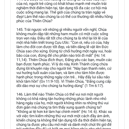
của nó, người trẻ cũng có khát khao mạnh mẽ muốn trải
nghiệm thời điểm hiện tại, tận dụng tối đa các cơ hội mà
cuộc sống mang lại. Thế giới của chúng ta tràn ngập vẻ
đẹp! Làm thế nào chúng ta có thể coi thường rất nhiều hồng
phúc của Thiên Chúa?
145. Trái ngược với những gì nhiều người vốn nghĩ, Chúa
không muốn dập tắt những ham muốn có một cuộc sống
trọn vẹn này. Điều rất tốt cho chúng ta là nhớ lại lời lẽ của
một nhà hiền triết trong Cựu Ước: “Con ơi, nếu có của, hãy
làm cho đời con được tốt đẹp, và tiến dâng lễ vật lên Đức
Chúa sao cho xứng. Đừng từ chối hưởng một ngày vui, hoài
bão của con, đừng để cho phần nào trôi đi mất” (Hc 14:
11,14). Thiên Chúa đích thực, Đấng yêu các bạn, muốn các
bạn được hạnh phúc. Vì lý do này, Kinh Thánh cũng chứa
đựng lời khuyên này cho người trẻ: “Này bạn thanh niên, cứ
vui hưởng tuổi xuân của bạn, và làm cho tâm hồn được
hạnh phúc trong những ngày còn trẻ... Hãy đẩy lui sầu não
khỏi tâm hồn” (Gv 11:9-10). Vì Thiên Chúa, “Đấng cung cấp
dồi dào mọi sự cho chúng ta hưởng dùng” (1 Tm 6:17).
146. Làm thế nào Thiên Chúa có thể vui nơi một người
không có khả năng tận hưởng những phúc lành nho nhỏ
hàng ngày của họ, một người không nhìn ra những thú vui
đơn giản mà chúng ta tìm thấy xung quanh chúng ta?
“Không ai tệ hơn kẻ làm hại chính mình” (Hc 14: 6). Khác xa
với việc tìm kiếm những thú vui mới một cách đầy ám ảnh,
khiến chúng ta không thể tận dụng tối đa thời điểm hiện tại,
chúng ta được yêu cầu mở mắt và dành một chút thì giờ để
trải nghiệm đầy đủ và biết ơn mọi hồng phúc nho nhỏ trong