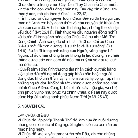
Chúa Giê-su trong vườn Cây Dầu: "Lạy Cha, nếu Cha muốn,
xin tha cho con khỏi uống chén này. Tuy vậy, xin đừng làm
theo ý con, mà xin theo ý Cha” (Lc 22,42).
- Tỉnh thức và cầu nguyện luôn: Chúa Giê-su đã kêu gọi các
môn đệ “Anh em hãy canh thức và cầu nguyện để khỏi lâm
vào cơn cám dỗ. Vì tinh thần thì hăng hái, nhưng thể xác lại
yếu đuối” (Mt 26,41). Tỉnh thức và cầu nguyện đồng nghĩa
với bước đi trong ánh sáng của Chúa Giê-su như Mặt Trời
Công Chính. Ánh sáng đó chính là Lời Chúa. Chỉ có Chúa
Giê-su mới “là con đường, là sự thật và là sự sống” (Ga
14,6). Bước đi trong ánh sáng của Người, vâng nghe Lời
Người, chắc chắn chúng ta sẽ không bị lạc đường, sẽ chiến
thắng được các cơn cám dỗ của ma quỷ và sẽ đạt tới quê
trời đời sau.
- Quyết tâm sống tình thương tha nhân cách cụ thể: bằng
việc giúp đỡ một người đang gặp khó khăn hoặc người
đang đau khổ tinh thần lấy lại niềm vui và hy vọng. Tập nhìn
những người đau khổ bệnh tật không được chăm sóc như
chính Chúa Giê-su đang bị bỏ rơi trên cây thập gía, và nhiệt
tình phục vụ họ như phục vụ chính Chúa, để sau này được
cùng Người hưởng hạnh phúc Nước Trời (x Mt 25,40).
5. NGUYỆN CẦU
LẠY CHÚA GIÊ-SU,
Vì Chúa đã lập phép Thánh Thể để làm của ăn nuôi dưỡng
chúng con, xin cho những người nghèo luôn có cơm ăn áo
mặc hằng ngày.
Vì Chúa đã xao xuyến trong vườn cây Dầu, xin cho chúng