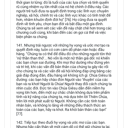
thời gian lơ lửng: đó là tuổi của các lựa chọn và tính quyến
rũ cùng nhiệm vụ lớn nhất của nó hệ chính ở điều này. Các
người trẻ tuổi đưa ra quyết định trong các lĩnh vực chuyên
nghiệp, xã hội, chính trị và các lĩnh vực khác có tính triệt để
hơn, nhằm khuôn định đời họ” [76]. Họ cũng đưa ra quyết
định về tình yêu, chọn bạn đời và bắt đầu một gia đình.
Chúng ta sẽ xem xét các vấn đề này chặt chẽ hơn trong các
chương cuối cùng, khi bàn đến các ơn gọi cá thể và việc
biện phân ra chúng.
141. Nhưng trái ngược với những hy vọng và ước mơ tạo ra
quyết định này, luôn có cơn cám dỗ phàn nàn hoặc đầu
hàng. “Chúng ta có thể để điều đó cho những người tôn thờ
‘nữ thần than thở’... Nó vốn là một nữ thần giả dối: nó khiến
các bạn chọn sai đường. Khi mọi thứ dường như đứng yên
và trì trệ, khi các vấn đề bản thân của chúng ta gây rắc rối
cho chúng ta và các vấn đề xã hội không đáp ứng bằng các
giải đáp đúng đắn, đầu hàng sẽ không ích gì. Chúa Giêsu là
đường: các bạn hãy chào đón Người vào ‘thuyền’ của các
bạn và ra khơi! Người là Chúa! Người thay đổi cách chúng ta
nhìn cuộc đời. Đức tin vào Chúa Giêsu dẫn đến niềm hy
vọng lớn hơn, đến một sự chắc chắn không dựa trên phẩm
tính và kỹ năng của chúng ta, mà dựa trên lời Thiên Chúa,
trên lời mời phát xuất từ Người. Không cần các tính toán
nhân bản, và không lo lắng về những điều thách thức an
toàn của các bạn, hãy ra khơi. Ra khỏi bản thân các bạn”
[77].
142. Tiếp tục theo đuổi hy vọng và ước mơ của các bạn.
Nhưng hãy cẩn thận về một cám dỗ có thể giữ chúng ta lại.