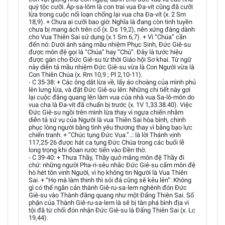
quý tộc cưỡi. Áp-sa-lôm là con trai vua Đa-vít cũng đã cưỡi
lừa trong cuộc nổi loạn chống lại vua cha Đa-vít (x. 2 Sm
18,9). + Chưa ai cưỡi bao giờ: Nghĩa là đang còn tinh tuyền
chưa bị mang ách trên cổ (x. Ds 19,2), nên xứng đáng dành
cho Vua Thiên Sai sử dụng (x.1 Sm 6,7). + Vì “Chúa” cần
đến nó: Dưới ánh sáng mầu nhiệm Phục Sinh, Đức Giê-su
được môn đệ gọi là “Chúa” hay “Chủ”. Đây là tước hiệu
được gán cho Đức Giê-su từ thời Giáo hội Sơ khai. Từ ngữ
này diễn tả mầu nhiệm Đức Giê-su vừa là Con Người vừa là
Con Thiên Chúa (x. Rm 10,9 ; Pl 2,10-11).
- C 35-38: + Các ông dắt lừa về, lấy áo choàng của mình phủ
lên lưng lừa, và đặt Đức Giê-su lên: Những chi tiết này gợi
lại cuộc đăng quang lên làm vua của nhà vua Sa-lô-môn do
vua cha là Đa-vít đã chuẩn bị trước (x. 1V 1,33.38.40). Việc
Đức Giê-su ngồi trên mình lừa thay vì ngựa chiến nhằm
diễn tả sứ vụ của Người là vua Thiên Sai hòa bình, chinh
phục lòng người bằng tình yêu thương thay vì bằng bạo lực
chiến tranh. + “Chúc tụng Đức Vua.”..: là lời Thánh vịnh
117,25-26 được hát ca tụng Đức Chúa trong các buổi lễ
long trọng khi đòan rước tiến vào Đền thờ.
- C 39-40: + Thưa Thầy, Thầy quở mắng môn đệ Thầy đi
chứ: những người Pha-ri-sêu nhắc Đức Giê-su cấm môn đệ
hò hét tôn vinh Người, vì họ không tin Người là Vua Thiên
Sai. + “Họ mà làm thinh thì sỏi đá cũng sẽ kêu lên”: Không
gì có thể ngăn cản thành Giê-ru-sa-lem nghênh đón Đức
Giê-su vào Thành đăng quang như một Đấng Thiên Sai. Số
phận của Thành Giê-ru-sa-lem là sẽ bị tàn phá bình địa vì
tội đã từ chối đón nhận Đức Giê-su là Đấng Thiên Sai (x. Lc
19,44).