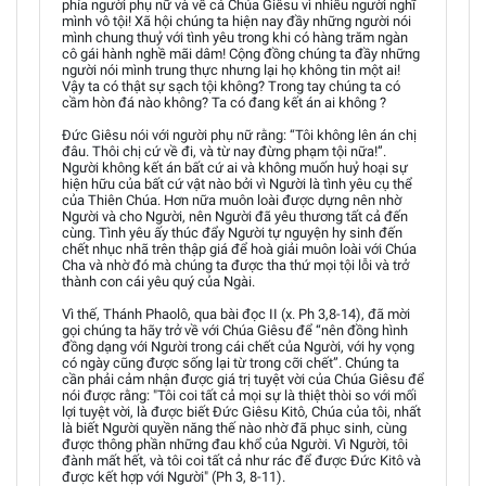
phía người phụ nữ và về cả Chúa Giêsu vì nhiều người nghĩ
mình vô tội! Xã hội chúng ta hiện nay đầy những người nói
mình chung thuỷ với tình yêu trong khi có hàng trăm ngàn
cô gái hành nghề mãi dâm! Cộng đồng chúng ta đầy những
người nói mình trung thực nhưng lại họ không tin một ai!
Vậy ta có thật sự sạch tội không? Trong tay chúng ta có
cầm hòn đá nào không? Ta có đang kết án ai không ?
Đức Giêsu nói với người phụ nữ rằng: “Tôi không lên án chị
đâu. Thôi chị cứ về đi, và từ nay đừng phạm tội nữa!”.
Người không kết án bất cứ ai và không muốn huỷ hoại sự
hiện hữu của bất cứ vật nào bởi vì Người là tình yêu cụ thể
của Thiên Chúa. Hơn nữa muôn loài được dựng nên nhờ
Người và cho Người, nên Người đã yêu thương tất cả đến
cùng. Tình yêu ấy thúc đẩy Người tự nguyện hy sinh đến
chết nhục nhã trên thập giá để hoà giải muôn loài với Chúa
Cha và nhờ đó mà chúng ta được tha thứ mọi tội lỗi và trở
thành con cái yêu quý của Ngài.
Vì thế, Thánh Phaolô, qua bài đọc II (x. Ph 3,8-14), đã mời
gọi chúng ta hãy trở về với Chúa Giêsu để “nên đồng hình
đồng dạng với Người trong cái chết của Người, với hy vọng
có ngày cũng được sống lại từ trong cỡi chết”. Chúng ta
cần phải cảm nhận được giá trị tuyệt vời của Chúa Giêsu để
nói được rằng: "Tôi coi tất cả mọi sự là thiệt thòi so với mối
lợi tuyệt vời, là được biết Đức Giêsu Kitô, Chúa của tôi, nhất
là biết Người quyền năng thế nào nhờ đã phục sinh, cùng
được thông phần những đau khổ của Người. Vì Người, tôi
đành mất hết, và tôi coi tất cả như rác để được Đức Kitô và
được kết hợp với Người" (Ph 3, 8-11).