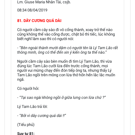
Lm. Giuse Maria Nhân Tài, csjb.
08:34 08/04/2019
81. DÂY CƯƠNG QUÁ DÀI
Có người cầm cây sào đi vô cổng thành, xoay trở thế nào
cũng không thể vào cổng được, chặt bỏ thì tiếc, lúc không
biết nghĩ làm sao thì có người nói:
- “Bên ngoài thành mười dặm có người tên là Lý Tam Lão rất
thông minh, ông có thể đến xin ý kiến ông ta thế nào.”
Người cầm cây sào bèn muốn đi tìm Lý Tam Lão, thì vừa
đúng lúc Tam Lão cưỡi lừa đến trước cổng thành, mọi
người vui mừng chạy đến đón tiếp ông ta, nhưng thấy Lý
Tam Lão ngồi trên mông con lừa thở hổn hển lắc lắc muốn
ngã.
Có người hỏi:
- “Tại sao ngài không ngồi ở giữa lưng con lừa chứ ?”
Lý Tam Lão trả lời:
- “Bởi vì dây cương quá dài !!”
(Tiếu phủ)
Suy tư 81: