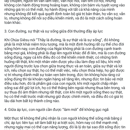
lay chuyển, người tin vẫn làm việc, vẫn học hỏi, vẫn tìm cơ hội, nhưng
không còn hành động trong hoảng loạn, không còn bám víu tuyệt vọng vào
những giá trị có thể mất, họ hành động với tất cả khả năng của mình
nhưng không để kết quả quyết định toàn bộ giá trị bản thân, họ vẫn sợ, vẫn
lo, nhưng không để nỗi sợ điều khiển mình, và đó là một cách sống hoàn
toàn khác.
3. Con đường, sự thật và sự sống giữa đời thường đầy áp lực
Khi Chúa Giêsu nói “Thầy là đường, là sự thật và là sự sống”, đó không
phải là một khái niệm trừu tượng, mà là một định hướng rất cụ thể cho đời
sống hôm nay, con đường của Ngài không phải là con đường cạnh tranh
bằng mọi giá, không phải là đạp lên người khác để đi lên, mà là con đường
sống đúng, ngay cả khi điều đó có thể khiến mình thiệt, có những tình
huống rất thật, khi một nhân viên được yêu cầu làm đẹp số liệu, khi một
người đứng trước lựa chọn giữa trung thực và an toàn, giữa sự thật và lợi
ích, nếu chọn sự thật, họ có thể mất việc, nếu chọn thỏa hiệp, họ giữ được
vị trí nhưng đánh mất sự toàn vẹn bên trong, đức tin không hứa rằng cứ
sống đúng thì tài khoản ngân hàng sẽ tăng lên, nhưng đức tin bảo vệ một
điều sâu hơn, đó là phẩm giá của con người, khi một người chấp nhận
sống sai để giữ lợi ích, họ có thể thắng bên ngoài nhưng thua bên trong, và
sự thua đó âm thầm nhưng rất thật, còn khi một người sống theo sự thật,
họ có thể mất trước mắt nhưng giữ được chính mình, và điều đó có giá trị
lâu dài hơn bất kỳ thành công nào.
4. Giữa áp lực, con người cần được “làm mới” để không gục ngã
Một thực tế không thể phủ nhận là con người không thể sống mãi bằng ý
chí, áp lực liên tục sẽ làm bất kỳ ai kiệt sức, hôm nay có thể mạnh mẽ,
nhưng ngày mai có thể cạn năng lượng, đó là lý do tại sao đời sống đức tin