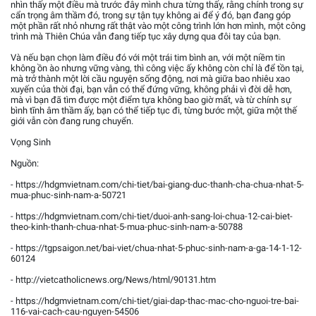
nhìn thấy một điều mà trước đây mình chưa từng thấy, rằng chính trong sự
cẩn trọng âm thầm đó, trong sự tận tụy không ai để ý đó, bạn đang góp
một phần rất nhỏ nhưng rất thật vào một công trình lớn hơn mình, một công
trình mà Thiên Chúa vẫn đang tiếp tục xây dựng qua đôi tay của bạn.
Và nếu bạn chọn làm điều đó với một trái tim bình an, với một niềm tin
không ồn ào nhưng vững vàng, thì công việc ấy không còn chỉ là để tồn tại,
mà trở thành một lời cầu nguyện sống động, nơi mà giữa bao nhiêu xao
xuyến của thời đại, bạn vẫn có thể đứng vững, không phải vì đời dễ hơn,
mà vì bạn đã tìm được một điểm tựa không bao giờ mất, và từ chính sự
bình tĩnh âm thầm ấy, bạn có thể tiếp tục đi, từng bước một, giữa một thế
giới vẫn còn đang rung chuyển.
Vọng Sinh
Nguồn:
- https://hdgmvietnam.com/chi-tiet/bai-giang-duc-thanh-cha-chua-nhat-5-
mua-phuc-sinh-nam-a-50721
- https://hdgmvietnam.com/chi-tiet/duoi-anh-sang-loi-chua-12-cai-biet-
theo-kinh-thanh-chua-nhat-5-mua-phuc-sinh-nam-a-50788
- https://tgpsaigon.net/bai-viet/chua-nhat-5-phuc-sinh-nam-a-ga-14-1-12-
60124
- http://vietcatholicnews.org/News/html/90131.htm
- https://hdgmvietnam.com/chi-tiet/giai-dap-thac-mac-cho-nguoi-tre-bai-
116-vai-cach-cau-nguyen-54506