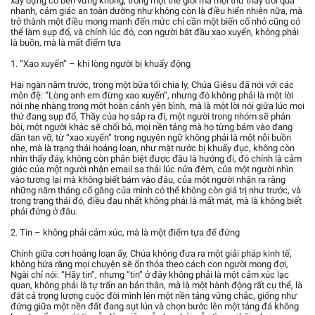
xây dựng có bền vững không, trong một thế giới mà mọi thứ thay đổi quá
nhanh, cảm giác an toàn dường như không còn là điều hiển nhiên nữa, mà
trở thành một điều mong manh đến mức chỉ cần một biến cố nhỏ cũng có
thể làm sụp đổ, và chính lúc đó, con người bắt đầu xao xuyến, không phải
là buồn, mà là mất điểm tựa
1. “Xao xuyến” – khi lòng người bị khuấy động
Hai ngàn năm trước, trong một bữa tối chia ly, Chúa Giêsu đã nói với các
môn đệ: “Lòng anh em đừng xao xuyến”, nhưng đó không phải là một lời
nói nhẹ nhàng trong một hoàn cảnh yên bình, mà là một lời nói giữa lúc mọi
thứ đang sụp đổ, Thầy của họ sắp ra đi, một người trong nhóm sẽ phản
bội, một người khác sẽ chối bỏ, mọi nền tảng mà họ từng bám vào đang
dần tan vỡ, từ “xao xuyến” trong nguyên ngữ không phải là một nỗi buồn
nhẹ, mà là trạng thái hoảng loạn, như mặt nước bị khuấy đục, không còn
nhìn thấy đáy, không còn phân biệt được đâu là hướng đi, đó chính là cảm
giác của một người nhận email sa thải lúc nửa đêm, của một người nhìn
vào tương lai mà không biết bám vào đâu, của một người nhận ra rằng
những năm tháng cố gắng của mình có thể không còn giá trị như trước, và
trong trạng thái đó, điều đau nhất không phải là mất mát, mà là không biết
phải đứng ở đâu.
2. Tin – không phải cảm xúc, mà là một điểm tựa để đứng
Chính giữa cơn hoảng loạn ấy, Chúa không đưa ra một giải pháp kinh tế,
không hứa rằng mọi chuyện sẽ ổn thỏa theo cách con người mong đợi,
Ngài chỉ nói: “Hãy tin”, nhưng “tin” ở đây không phải là một cảm xúc lạc
quan, không phải là tự trấn an bản thân, mà là một hành động rất cụ thể, là
đặt cả trọng lượng cuộc đời mình lên một nền tảng vững chắc, giống như
đứng giữa một nền đất đang sụt lún và chọn bước lên một tảng đá không