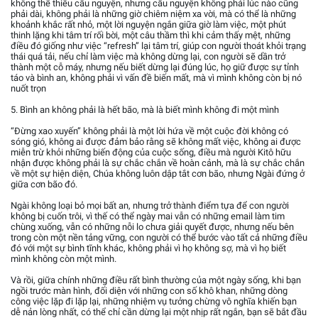
không thể thiếu cầu nguyện, nhưng cầu nguyện không phải lúc nào cũng
phải dài, không phải là những giờ chiêm niệm xa vời, mà có thể là những
khoảnh khắc rất nhỏ, một lời nguyện ngắn giữa giờ làm việc, một phút
thinh lặng khi tâm trí rối bời, một câu thầm thì khi cảm thấy mệt, những
điều đó giống như việc “refresh” lại tâm trí, giúp con người thoát khỏi trạng
thái quá tải, nếu chỉ làm việc mà không dừng lại, con người sẽ dần trở
thành một cỗ máy, nhưng nếu biết dừng lại đúng lúc, họ giữ được sự tỉnh
táo và bình an, không phải vì vấn đề biến mất, mà vì mình không còn bị nó
nuốt trọn
5. Bình an không phải là hết bão, mà là biết mình không đi một mình
“Đừng xao xuyến” không phải là một lời hứa về một cuộc đời không có
sóng gió, không ai được đảm bảo rằng sẽ không mất việc, không ai được
miễn trừ khỏi những biến động của cuộc sống, điều mà người Kitô hữu
nhận được không phải là sự chắc chắn về hoàn cảnh, mà là sự chắc chắn
về một sự hiện diện, Chúa không luôn dập tắt cơn bão, nhưng Ngài đứng ở
giữa cơn bão đó.
Ngài không loại bỏ mọi bất an, nhưng trở thành điểm tựa để con người
không bị cuốn trôi, vì thế có thể ngày mai vẫn có những email làm tim
chùng xuống, vẫn có những nỗi lo chưa giải quyết được, nhưng nếu bên
trong còn một nền tảng vững, con người có thể bước vào tất cả những điều
đó với một sự bình tĩnh khác, không phải vì họ không sợ, mà vì họ biết
mình không còn một mình.
Và rồi, giữa chính những điều rất bình thường của một ngày sống, khi bạn
ngồi trước màn hình, đối diện với những con số khô khan, những dòng
công việc lặp đi lặp lại, những nhiệm vụ tưởng chừng vô nghĩa khiến bạn
dễ nản lòng nhất, có thể chỉ cần dừng lại một nhịp rất ngắn, bạn sẽ bắt đầu