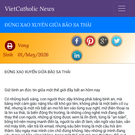
VietCatholic News
ĐỪNG XAO XUYẾN GIỮA BÃO SA THẢI
Vong
Sinh
01/May/2026
ĐỪNG XAO XUYẾN GIỮA BÃO SA THẢI
Giữ bình an đức tin giữa một thế giới đầy bất an hôm nay
Có những buổi sáng, con người thức dậy không phải bằng bình an, mà
bằng một cảm giác nặng trĩu rất khó gọi tên, không phải là một biến cố cụ
thể, nhưng là một nỗi bất an mơ hồ len vào từng suy nghĩ, mở điện thoại ra
là tin sa thải, là biến động thị trường, là những công nghệ mới đang dần
thay thế con người, những gì từng được xem là ổn định, từng là “an toàn”,
bỗng trở nên mong manh đến lạ, người ta vẫn đi làm, vẫn ngồi vào bàn, vẫn
mở máy tính, vẫn trả lời email, nhưng sâu bên trong là một câu hỏi âm
thầm: liệu ngày mai mình còn chỗ đứng không, liệu những gì mình đang