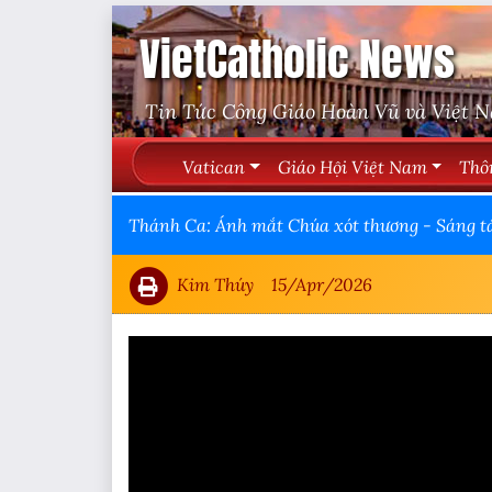
VietCatholic News
Tin Tức Công Giáo Hoàn Vũ và Việt 
Vatican
Giáo Hội Việt Nam
Thô
Thánh Ca: Ánh mắt Chúa xót thương - Sáng t
Kim Thúy
15/Apr/2026