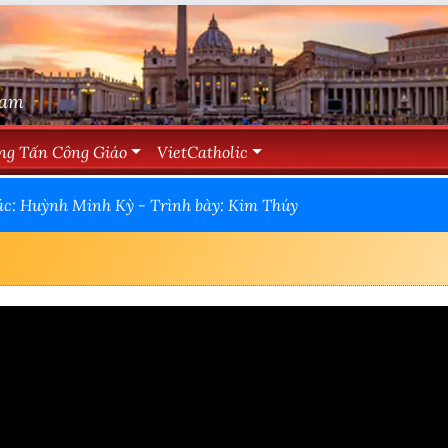
Nam
ng Tấn Công Giáo
VietCatholic
ác: Huỳnh Minh Kỳ - Trình bày: Kim Thúy