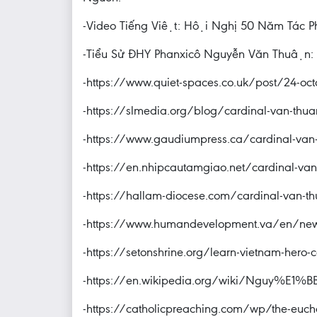
-Video Tiếng Việt: Hội Nghị 50 Năm Tá
-Tiểu Sử ĐHY Phanxicô Nguyễn Văn Thuâ
-https://www.quiet-spaces.co.uk/post/24-oct
-https://slmedia.org/blog/cardinal-van-thua
-https://www.gaudiumpress.ca/cardinal-van-t
-https://en.nhipcautamgiao.net/cardinal-van
-https://hallam-diocese.com/cardinal-van-th
-https://www.humandevelopment.va/en/news
-https://setonshrine.org/learn-vietnam-hero-ca
-https://en.wikipedia.org/wiki/Nguy%
-https://catholicpreaching.com/wp/the-euchar