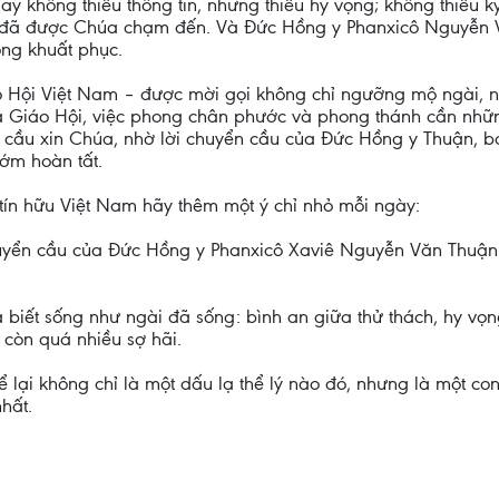
ay không thiếu thông tin, nhưng thiếu hy vọng; không thiếu k
hồn đã được Chúa chạm đến. Và Đức Hồng y Phanxicô Nguyễn
ng khuất phục.
 Hội Việt Nam – được mời gọi không chỉ ngưỡng mộ ngài, như
a Giáo Hội, việc phong chân phước và phong thánh cần nhữn
 cầu xin Chúa, nhờ lời chuyển cầu của Đức Hồng y Thuận, ba
sớm hoàn tất.
tín hữu Việt Nam hãy thêm một ý chỉ nhỏ mỗi ngày:
huyển cầu của Đức Hồng y Phanxicô Xaviê Nguyễn Văn Thuận
iết sống như ngài đã sống: bình an giữa thử thách, hy vọng 
 còn quá nhiều sợ hãi.
ể lại không chỉ là một dấu lạ thể lý nào đó, nhưng là một c
hất.