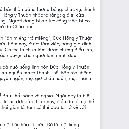
giá bản thân bằng lương bổng, chức vụ, thành
 Hồng y Thuận nhắc ta rằng: giá trị của
g. Người đang bị áp lực công việc, bị coi
 mà do Chúa ban.
thích “ăn miếng trả miếng”, Đức Hồng y Thuận
ữu hôm nay, ở nơi làm việc, trong gia đình,
u. Có thể ta chưa làm được những điều lớn,
, cầu nguyện cho người làm mình đau.
tù đã nuôi sống linh hồn Đức Hồng y Thuận
ếu xa nguồn mạch Thánh Thể. Bận rộn không
nguyện ngắn, một giờ chầu ngắn, một Thánh
đau khổ thành vô nghĩa. Ngài dạy ta biết
. Trong đời sống hôm nay, điều đó rất cụ thể:
hời gian tối tăm có thể đưa ta trở về với
một hội thảo trí thức. Đó là một tiếng