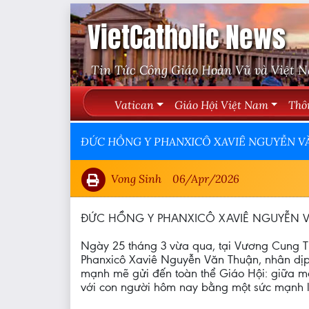
VietCatholic News
Tin Tức Công Giáo Hoàn Vũ và Việt 
Vatican
Giáo Hội Việt Nam
Thô
ĐỨC HỒNG Y PHANXICÔ XAVIÊ NGUYỄN V
Vong Sinh
06/Apr/2026
ĐỨC HỒNG Y PHANXICÔ XAVIÊ NGUYỄN 
Ngày 25 tháng 3 vừa qua, tại Vương Cung T
Phanxicô Xaviê Nguyễn Văn Thuận, nhân dịp
mạnh mẽ gửi đến toàn thể Giáo Hội: giữa mộ
với con người hôm nay bằng một sức mạnh lạ 