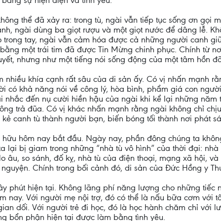
bằng sự hiện diện và tình yêu.
hông thể đã xảy ra: trong tù, ngài vẫn tiếp tục sống ơn gọi 
h, ngài dùng ba giọt rượu và một giọt nước để dâng lễ. Khôn
o trong tay, ngài vẫn cảm hóa được cả những người canh gi
bằng một trái tim đã được Tin Mừng chinh phục. Chính từ n
huyết, nhưng như một tiếng nói sống động của một tâm hồn đ
m nhiều khía cạnh rất sâu của di sản ấy. Có vị nhấn mạnh rằ
i có khả năng nói về công lý, hòa bình, phẩm giá con người 
 lại nhắc đến nụ cười hiền hậu của ngài khi kể lại những năm
ông trả đũa. Có vị khác nhấn mạnh rằng ngài không chỉ chị
n kẻ canh tù thành người bạn, biến bóng tối thành nơi phát s
tô hữu hôm nay bắt đầu. Ngày nay, phần đông chúng ta không
lại bị giam trong những “nhà tù vô hình” của thời đại: nhà t
o âu, so sánh, đố kỵ, nhà tù của điện thoại, mạng xã hội, và 
 nguyện. Chính trong bối cảnh đó, di sản của Đức Hồng y Thu
ây phút hiện tại. Không lãng phí năng lượng cho những tiếc
m nay. Với người mẹ nội trợ, đó có thể là nấu bữa cơm với t
gian dối. Với người trẻ đi học, đó là học hành chăm chỉ với 
ng bổn phận hiện tại được làm bằng tình yêu.