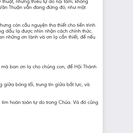
ỹ thuật, nhưng thiếu tự do nội tâm; không
 Văn Thuận vẫn đang đứng đó, như một
ng còn cầu nguyện tha thiết cho tiến trình
g dấu lạ được nhìn nhận cách chính thức.
n những ơn lành và ơn lạ cần thiết, để nếu
 mà ban ơn lạ cho chúng con, để Hội Thánh
giữa bóng tối, trung tín giữa bất lực, và
on tim hoàn toàn tự do trong Chúa. Và đó cũng