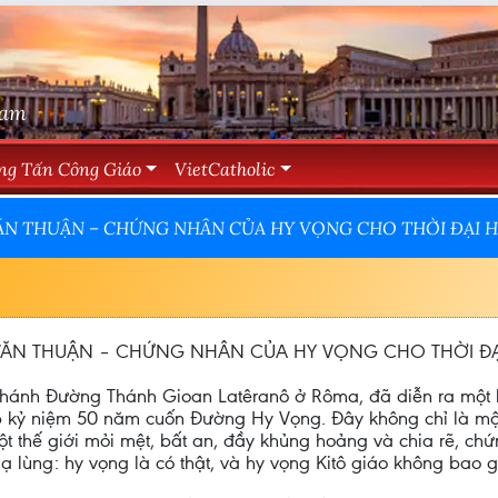
Nam
ng Tấn Công Giáo
VietCatholic
ĂN THUẬN – CHỨNG NHÂN CỦA HY VỌNG CHO THỜI ĐẠI 
VĂN THUẬN – CHỨNG NHÂN CỦA HY VỌNG CHO THỜI Đ
hánh Đường Thánh Gioan Latêranô ở Rôma, đã diễn ra một hộ
 kỷ niệm 50 năm cuốn Đường Hy Vọng. Đây không chỉ là một 
t thế giới mỏi mệt, bất an, đầy khủng hoảng và chia rẽ, c
lùng: hy vọng là có thật, và hy vọng Kitô giáo không bao gi