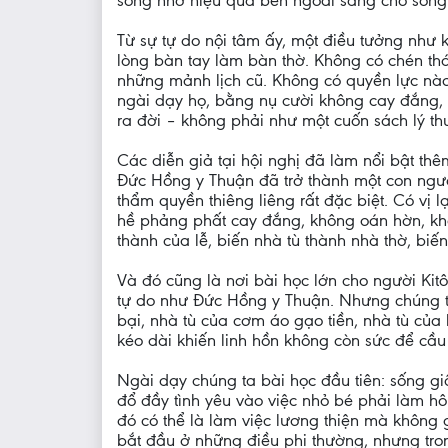
sống nhờ hiệu quả bên ngoài sang chỗ sống 
Từ sự tự do nội tâm ấy, một điều tưởng như k
lòng bàn tay làm bàn thờ. Không có chén thán
những mảnh lịch cũ. Không có quyền lực nà
ngài dạy họ, bằng nụ cười không cay đắng, 
ra đời – không phải như một cuốn sách lý t
Các diễn giả tại hội nghị đã làm nổi bật thê
Đức Hồng y Thuận đã trở thành một con ngườ
thẩm quyền thiêng liêng rất đặc biệt. Có vị
hề phảng phất cay đắng, không oán hờn, kh
thành của lễ, biến nhà tù thành nhà thờ, biế
Và đó cũng là nơi bài học lớn cho người Ki
tự do như Đức Hồng y Thuận. Nhưng chúng ta 
bại, nhà tù của cơm áo gạo tiền, nhà tù của l
kéo dài khiến linh hồn không còn sức để cầu
Ngài dạy chúng ta bài học đầu tiên: sống gi
đổ đầy tình yêu vào việc nhỏ bé phải làm hô
đó có thể là làm việc lương thiện mà không 
bắt đầu ở những điều phi thường, nhưng tro