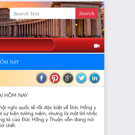
Search
HÔM NAY
ẠI HÔM NAY
i nghị quốc tế rất đặc biệt về Đức Hồng y
sự kiện tưởng niệm, nhưng là một lời nhắc
hứng tá của Đức Hồng y Thuận vẫn đang nói
ờ chết.