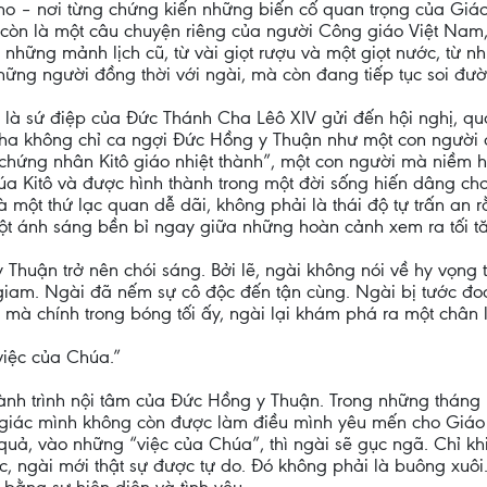
ano – nơi từng chứng kiến những biến cố quan trọng của Giá
òn là một câu chuyện riêng của người Công giáo Việt Nam, 
ừ những mảnh lịch cũ, từ vài giọt rượu và một giọt nước, từ 
ững người đồng thời với ngài, mà còn đang tiếp tục soi đư
nh là sứ điệp của Đức Thánh Cha Lêô XIV gửi đến hội nghị, 
h Cha không chỉ ca ngợi Đức Hồng y Thuận như một con ngườ
“chứng nhân Kitô giáo nhiệt thành”, một con người mà niềm 
úa Kitô và được hình thành trong một đời sống hiến dâng ch
 một thứ lạc quan dễ dãi, không phải là thái độ tự trấn an r
ột ánh sáng bền bỉ ngay giữa những hoàn cảnh xem ra tối t
Thuận trở nên chói sáng. Bởi lẽ, ngài không nói về hy vọng t
giam. Ngài đã nếm sự cô độc đến tận cùng. Ngài bị tước đoạt
 mà chính trong bóng tối ấy, ngài lại khám phá ra một chân
iệc của Chúa.”
 hành trình nội tâm của Đức Hồng y Thuận. Trong những thán
 giác mình không còn được làm điều mình yêu mến cho Giáo 
 quả, vào những “việc của Chúa”, thì ngài sẽ gục ngã. Chỉ kh
 ngài mới thật sự được tự do. Đó không phải là buông xuôi.