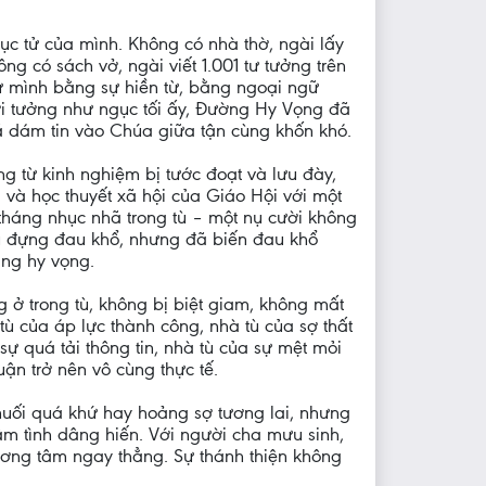
mục tử của mình. Không có nhà thờ, ngài lấy
g có sách vở, ngài viết 1.001 tư tưởng trên
ữ mình bằng sự hiền từ, bằng ngoại ngữ
ơi tưởng như ngục tối ấy, Đường Hy Vọng đã
ã dám tin vào Chúa giữa tận cùng khốn khó.
ng từ kinh nghiệm bị tước đoạt và lưu đày,
và học thuyết xã hội của Giáo Hội với một
 tháng nhục nhã trong tù – một nụ cười không
u đựng đau khổ, nhưng đã biến đau khổ
áng hy vọng.
 ở trong tù, không bị biệt giam, không mất
ù của áp lực thành công, nhà tù của sợ thất
sự quá tải thông tin, nhà tù của sự mệt mỏi
ận trở nên vô cùng thực tế.
 nuối quá khứ hay hoảng sợ tương lai, nhưng
âm tình dâng hiến. Với người cha mưu sinh,
lương tâm ngay thẳng. Sự thánh thiện không