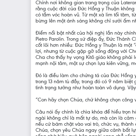
Chính nơi không gian trang trọng của Later
rằng cuộc đời của Đức Hồng y Thuận không c
có tầm vóc hoàn vũ. Từ một xà lim tối tăm, t
bừng lên một ánh sáng không chỉ sưởi ấm nh
Điểm nổi bật nhất của hội nghị lần này chí
Pietro Parolin. Trong sứ điệp ấy, Đức Thán
cốt lõi hơn nhiều: Đức Hồng y Thuận là một 
lợi, nhưng từ cuộc gặp gỡ sống động với Ch
Cha cho thấy hy vọng Kitô giáo không phải là
mạnh nội tâm, một sự chọn lựa kiên vững, m
Đó là điều làm cho chứng tá của Đức Hồng y 
trong 13 năm tù đầy, trong đó có 9 năm biệt 
tình trạng tưởng như hoàn toàn vô dụng. Vậy
“Con hãy chọn Chúa, chứ không chọn công v
Câu nói ấy chính là chìa khóa để hiểu trọn
ngài không chỉ là mất tự do, mà còn là cảm
nếu cứ bám chặt vào vai trò, chức vụ, thành
Chúa, chọn yêu Chúa ngay giữa cảnh bất lực,