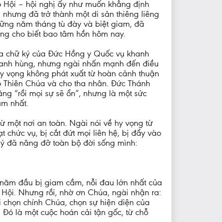
o Hội – hội nghị ấy như muốn khẳng định
nhưng đã trở thành một di sản thiêng liêng
những năm tháng tù đày và biệt giam, đã
ờng cho biết bao tâm hồn hôm nay.
qua chữ ký của Đức Hồng y Quốc vụ khanh
i anh hùng, nhưng ngài nhấn mạnh đến điều
hy vọng không phát xuất từ hoàn cảnh thuận
o Thiên Chúa và cho tha nhân. Đức Thánh
ằng “rồi mọi sự sẽ ổn”, nhưng là một sức
ăm nhất.
ừ một nơi an toàn. Ngài nói về hy vọng từ
 chức vụ, bị cắt đứt mọi liên hệ, bị đẩy vào
 lý đã nâng đỡ toàn bộ đời sống mình:
g năm đầu bị giam cầm, nỗi đau lớn nhất của
Hội. Nhưng rồi, nhờ ơn Chúa, ngài nhận ra:
i chọn chính Chúa, chọn sự hiện diện của
 Đó là một cuộc hoán cải tận gốc, từ chỗ