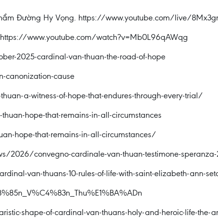
c Phẩm Đường Hy Vọng. https://www.youtube.com/live/8Mx3
̣n: https://www.youtube.com/watch?v=Mb0L96qAWqg
ober-2025-cardinal-van-thuan-the-road-of-hope
n-canonization-cause
huan-a-witness-of-hope-that-endures-through-every-trial/
-thuan-hope-that-remains-in-all-circumstances
uan-hope-that-remains-in-all-circumstances/
/2026/convegno-cardinale-van-thuan-testimone-speranza-
rdinal-van-thuans-10-rules-of-life-with-saint-elizabeth-ann-se
E1%BB%85n_V%C4%83n_Thu%E1%BA%ADn
istic-shape-of-cardinal-van-thuans-holy-and-heroic-life-the