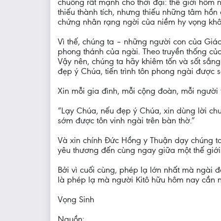
chuông rất mạnh cho thời đại: thế giới hôm n
thiếu thành tích, nhưng thiếu những tâm 
chứng nhân rạng ngời của niềm hy vọng khô
Vì thế, chúng ta – những người con của Giáo
phong thánh của ngài. Theo truyền thống củ
Vậy nên, chúng ta hãy khiêm tốn và sốt sắng
đẹp ý Chúa, tiến trình tôn phong ngài được 
Xin mỗi gia đình, mỗi cộng đoàn, mỗi người 
“Lạy Chúa, nếu đẹp ý Chúa, xin dùng lời c
sớm được tôn vinh ngài trên bàn thờ.”
Và xin chính Đức Hồng y Thuận dạy chúng ta b
yêu thương đến cùng ngay giữa một thế giới
Bởi vì cuối cùng, phép lạ lớn nhất mà ngài đ
là phép lạ mà người Kitô hữu hôm nay cần n
Vọng Sinh
Nguồn: