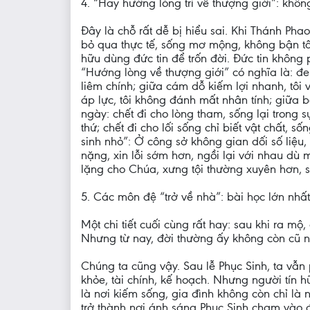
4. “Hãy hướng lòng trí về thượng giới”: khô
Đây là chỗ rất dễ bị hiểu sai. Khi Thánh Pha
bỏ qua thực tế, sống mơ mộng, không bận t
hữu dùng đức tin để trốn đời. Đức tin không 
“Hướng lòng về thượng giới” có nghĩa là: đe
liêm chính; giữa cám dỗ kiếm lợi nhanh, tôi v
áp lực, tôi không đánh mất nhân tính; giữa 
ngày: chết đi cho lòng tham, sống lại trong sự
thứ; chết đi cho lối sống chỉ biết vật chất, 
sinh nhỏ”: Ở công sở không gian dối số liệu
nặng, xin lỗi sớm hơn, ngồi lại với nhau dù 
lặng cho Chúa, xưng tội thường xuyên hơn, s
5. Các môn đệ “trở về nhà”: bài học lớn nh
Một chi tiết cuối cùng rất hay: sau khi ra m
Nhưng từ nay, đời thường ấy không còn cũ nữ
Chúng ta cũng vậy. Sau lễ Phục Sinh, ta vẫn p
khỏe, tài chính, kế hoạch. Nhưng người tín h
là nơi kiếm sống, gia đình không còn chỉ là 
trở thành nơi ánh sáng Phục Sinh chạm vào đ