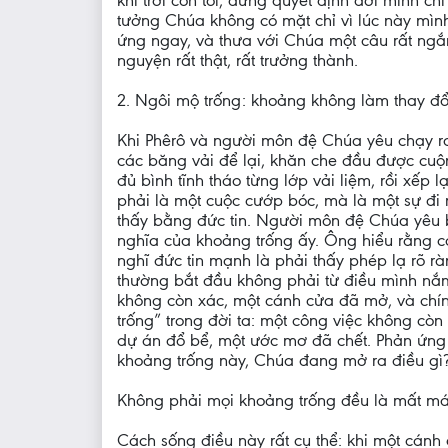
khi trời còn tối, đừng quyết định đời mình 
tưởng Chúa không có mặt chỉ vì lúc này mình
ứng ngay, và thưa với Chúa một câu rất ngắn
nguyện rất thật, rất trưởng thành.
2. Ngôi mộ trống: khoảng không làm thay đổi
Khi Phêrô và người môn đệ Chúa yêu chạy ra
các băng vải để lại, khăn che đầu được cuộ
đủ bình tĩnh tháo từng lớp vải liệm, rồi xế
phải là một cuộc cướp bóc, mà là một sự đi r
thấy bằng đức tin. Người môn đệ Chúa yêu 
nghĩa của khoảng trống ấy. Ông hiểu rằng cá
nghĩ đức tin mạnh là phải thấy phép lạ rõ r
thường bắt đầu không phải từ điều mình nắ
không còn xác, một cánh cửa đã mở, và chính
trống” trong đời ta: một công việc không cò
dự án đổ bể, một ước mơ đã chết. Phản ứng b
khoảng trống này, Chúa đang mở ra điều gì
Không phải mọi khoảng trống đều là mất mát
Cách sống điều này rất cụ thể: khi một cánh