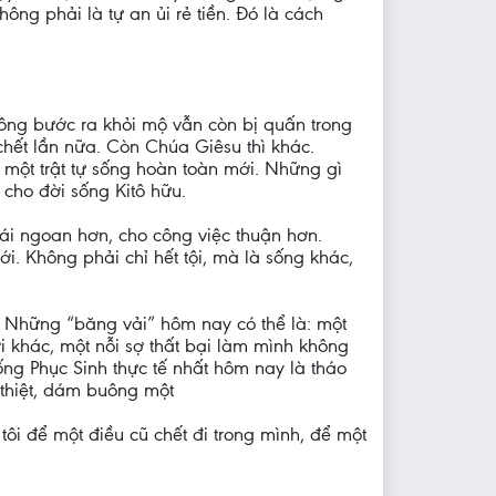
ng phải là tự an ủi rẻ tiền. Đó là cách
 ông bước ra khỏi mộ vẫn còn bị quấn trong
 chết lần nữa. Còn Chúa Giêsu thì khác.
một trật tự sống hoàn toàn mới. Những gì
 cho đời sống Kitô hữu.
cái ngoan hơn, cho công việc thuận hơn.
i. Không phải chỉ hết tội, mà là sống khác,
? Những “băng vải” hôm nay có thể là: một
 khác, một nỗi sợ thất bại làm mình không
ống Phục Sinh thực tế nhất hôm nay là tháo
 thiệt, dám buông một
tôi để một điều cũ chết đi trong mình, để một