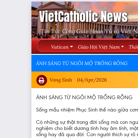
VietCatholic News
Tin Tức Công Giáo Hoàn Vũ và Việt 
Vatican
Giáo Hội Việt Nam
Thô
ÁNH SÁNG TỪ NGÔI MỘ TRỐNG RỖNG
Vong Sinh
04/Apr/2026
ÁNH SÁNG TỪ NGÔI MỘ TRỐNG RỖNG
Sống mầu nhiệm Phục Sinh thế nào giữa cơ
Có những sự thật trong đời sống mà con ngườ
nghiệm cho biết dương tính hay âm tính, một
sống hay đã qua đời. Con người thích sự rõ 