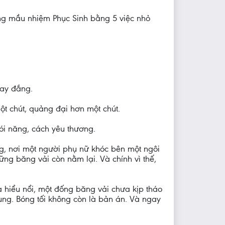
ống mầu nhiệm Phục Sinh bằng 5 việc nhỏ
cay đắng.
ột chút, quảng đại hơn một chút.
ói năng, cách yêu thương.
g, nơi một người phụ nữ khóc bên một ngôi
ng băng vải còn nằm lại. Và chính vì thế,
ưa hiểu nổi, một đống băng vải chưa kịp tháo
cùng. Bóng tối không còn là bản án. Và ngay