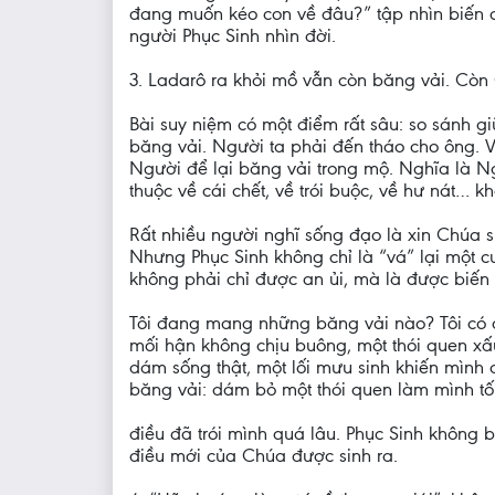
đang muốn kéo con về đâu?” tập nhìn biến cố
người Phục Sinh nhìn đời.
3. Ladarô ra khỏi mồ vẫn còn băng vải. Còn 
Bài suy niệm có một điểm rất sâu: so sánh 
băng vải. Người ta phải đến tháo cho ông. Vì
Người để lại băng vải trong mộ. Nghĩa là N
thuộc về cái chết, về trói buộc, về hư nát… 
Rất nhiều người nghĩ sống đạo là xin Chúa s
Nhưng Phục Sinh không chỉ là “vá” lại một c
không phải chỉ được an ủi, mà là được biến
Tôi đang mang những băng vải nào? Tôi có đ
mối hận không chịu buông, một thói quen xấ
dám sống thật, một lối mưu sinh khiến mình 
băng vải: dám bỏ một thói quen làm mình tối
điều đã trói mình quá lâu. Phục Sinh không b
điều mới của Chúa được sinh ra.