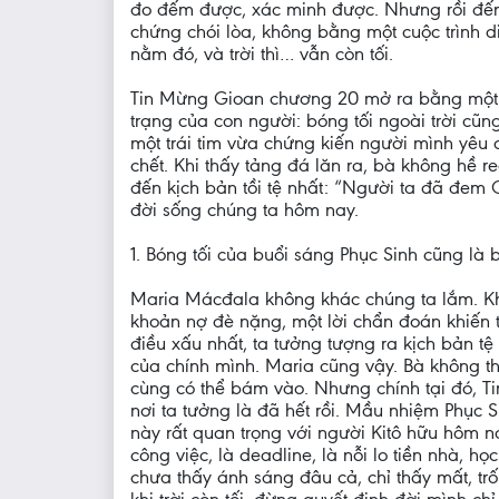
đo đếm được, xác minh được. Nhưng rồi đến 
chứng chói lòa, không bằng một cuộc trình d
nằm đó, và trời thì… vẫn còn tối.
Tin Mừng Gioan chương 20 mở ra bằng một khu
trạng của con người: bóng tối ngoài trời cũn
một trái tim vừa chứng kiến người mình yêu 
chết. Khi thấy tảng đá lăn ra, bà không hề r
đến kịch bản tồi tệ nhất: “Người ta đã đem
đời sống chúng ta hôm nay.
1. Bóng tối của buổi sáng Phục Sinh cũng là b
Maria Mácđala không khác chúng ta lắm. Khi 
khoản nợ đè nặng, một lời chẩn đoán khiến t
điều xấu nhất, ta tưởng tượng ra kịch bản tệ 
của chính mình. Maria cũng vậy. Bà không th
cùng có thể bám vào. Nhưng chính tại đó, T
nơi ta tưởng là đã hết rồi. Mầu nhiệm Phục 
này rất quan trọng với người Kitô hữu hôm na
công việc, là deadline, là nỗi lo tiền nhà, 
chưa thấy ánh sáng đâu cả, chỉ thấy mất, trốn