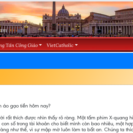
Nam
ng Tấn Công Giáo
VietCatholic
m áo gạo tiền hôm nay?
i rất thích được nhìn thấy rõ ràng. Một tấm phim X-quang hiệ
 con số trong tài khoản cho biết mình còn bao nhiêu, một h
ràng như thế, vì sự mập mờ luôn làm ta bất an. Chúng ta th