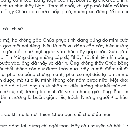
chỉ bằng cảm xúc hoảng loạn của một buổi sáng chưa có ánh 
 chưa nhìn thấy Ngài. Thực tế nhất, khi gặp một biến cố làm
: “Lạy Chúa, con chưa thấy gì cả, nhưng xin đừng để con bỏ 
 cả lịch sử
 mộ, họ không gặp Chúa phục sinh đang đứng đó mỉm cười. 
n gọn một nơi riêng. Nếu là một vụ đánh cắp xác, hiện trườ
p lại ngăn nắp như một người vừa thức dậy gấp chăn. Sự ngă
a. Tin Mừng dùng những cấp độ “thấy” rất tinh tế: nhìn bằng m
bước vào, ông đã thấy và đã tin. Ông không thấy Chúa bằng
i chết không còn giữ được Thầy nữa. Đây là một điểm rất đẹ
àng, phải có bằng chứng mạnh, phải có một dấu lạ lớn thì mới
m được, mà từ điều mình không còn nắm được nữa. Một khoả
 ở đó, ai có lòng tin sẽ nhận ra: điều tưởng như kết thúc c
n như cũ, một tương lai mình đã vẽ ra nhưng giờ trống rỗng,
ình thường là buồn, giận, tiếc, trách. Nhưng người Kitô hữ
?
. Có khi nó là nơi Thiên Chúa dọn chỗ cho điều mới.
 cửa đóng lại, đừng chỉ ngồi than. Hãy cầu nguyện và hỏi: 