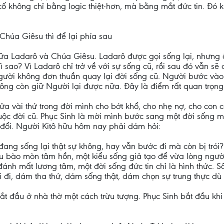
 không chỉ bằng logic thiệt-hơn, mà bằng mắt đức tin. Đó khô
Chúa Giêsu thì để lại phía sau
giữa Ladarô và Chúa Giêsu. Ladarô được gọi sống lại, nhưng
 sao? Vì Ladarô chỉ trở về với sự sống cũ, rồi sau đó vẫn sẽ
gười không đơn thuần quay lại đời sống cũ. Người bước vào 
không còn giữ Người lại được nữa. Đây là điểm rất quan trọng
ửa vài thứ trong đời mình cho bớt khổ, cho nhẹ nợ, cho con 
uộc đời cũ. Phục Sinh là mời mình bước sang một đời sống mớ
 đổi. Người Kitô hữu hôm nay phải dám hỏi:
ang sống lại thật sự không, hay vẫn bước đi mà còn bị trói
u bào mòn tâm hồn, một kiểu sống giả tạo để vừa lòng người
đánh mất lương tâm, một đời sống đức tin chỉ là hình thức. S
 đi, dám tha thứ, dám sống thật, dám chọn sự trung thực dù
ắt đầu ở nhà thờ một cách trừu tượng. Phục Sinh bắt đầu khi 