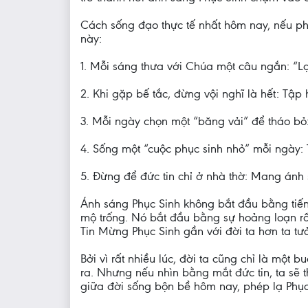
Cách sống đạo thực tế nhất hôm nay, nếu ph
này:
1. Mỗi sáng thưa với Chúa một câu ngắn: “Lạ
2. Khi gặp bế tắc, đừng vội nghĩ là hết: Tập
3. Mỗi ngày chọn một “băng vải” để tháo bỏ:
4. Sống một “cuộc phục sinh nhỏ” mỗi ngày: 
5. Đừng để đức tin chỉ ở nhà thờ: Mang ánh 
Ánh sáng Phục Sinh không bắt đầu bằng tiến
mộ trống. Nó bắt đầu bằng sự hoảng loạn rất
Tin Mừng Phục Sinh gần với đời ta hơn ta tư
Bởi vì rất nhiều lúc, đời ta cũng chỉ là một
ra. Nhưng nếu nhìn bằng mắt đức tin, ta sẽ t
giữa đời sống bộn bề hôm nay, phép lạ Phụ