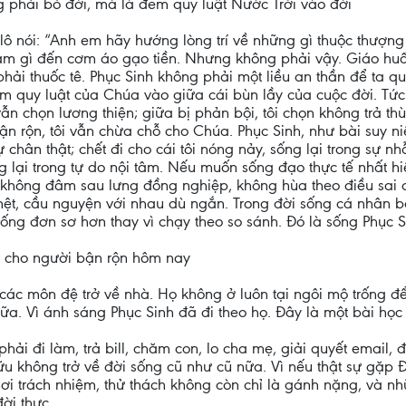
ng phải bỏ đời, mà là đem quy luật Nước Trời vào đời
olô nói: “Anh em hãy hướng lòng trí về những gì thuộc thượng 
âm gì đến cơm áo gạo tiền. Nhưng không phải vậy. Giáo hu
phải thuốc tê. Phục Sinh không phải một liều an thần để ta qu
m quy luật của Chúa vào giữa cái bùn lầy của cuộc đời. Tức 
ẫn chọn lương thiện; giữa bị phản bội, tôi chọn không trả thù
bận rộn, tôi vẫn chừa chỗ cho Chúa. Phục Sinh, như bài suy n
 chân thật; chết đi cho cái tôi nóng nảy, sống lại trong sự nhẫ
sống lại trong tự do nội tâm. Nếu muốn sống đạo thực tế nhất
, không đâm sau lưng đồng nghiệp, không hùa theo điều sai c
mệt, cầu nguyện với nhau dù ngắn. Trong đời sống cá nhân bớ
ống đơn sơ hơn thay vì chạy theo so sánh. Đó là sống Phục Si
ất cho người bận rộn hôm nay
ộ, các môn đệ trở về nhà. Họ không ở luôn tại ngôi mộ trống 
a. Vì ánh sáng Phục Sinh đã đi theo họ. Đây là một bài học 
hải đi làm, trả bill, chăm con, lo cha mẹ, giải quyết email, 
ữu không trở về đời sống cũ như cũ nữa. Vì nếu thật sự gặp Đ
nơi trách nhiệm, thử thách không còn chỉ là gánh nặng, và nh
ời thực.