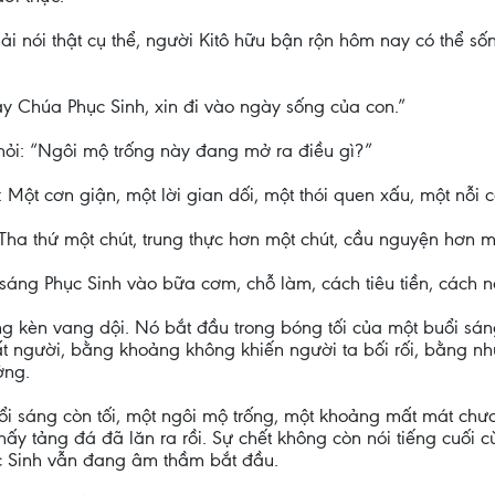
ải nói thật cụ thể, người Kitô hữu bận rộn hôm nay có thể s
y Chúa Phục Sinh, xin đi vào ngày sống của con.”
 hỏi: “Ngôi mộ trống này đang mở ra điều gì?”
 Một cơn giận, một lời gian dối, một thói quen xấu, một nỗi 
Tha thứ một chút, trung thực hơn một chút, cầu nguyện hơn m
sáng Phục Sinh vào bữa cơm, chỗ làm, cách tiêu tiền, cách n
g kèn vang dội. Nó bắt đầu trong bóng tối của một buổi sán
 người, bằng khoảng không khiến người ta bối rối, bằng nhữ
ởng.
 buổi sáng còn tối, một ngôi mộ trống, một khoảng mất mát ch
hấy tảng đá đã lăn ra rồi. Sự chết không còn nói tiếng cuối 
c Sinh vẫn đang âm thầm bắt đầu.