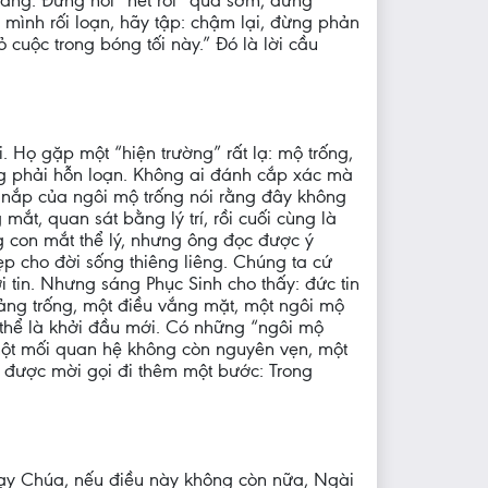
sáng. Đừng nói “hết rồi” quá sớm, đừng
 mình rối loạn, hãy tập: chậm lại, đừng phản
cuộc trong bóng tối này.” Đó là lời cầu
Họ gặp một “hiện trường” rất lạ: mộ trống,
ng phải hỗn loạn. Không ai đánh cắp xác mà
n nắp của ngôi mộ trống nói rằng đây không
ắt, quan sát bằng lý trí, rồi cuối cùng là
 con mắt thể lý, nhưng ông đọc được ý
p cho đời sống thiêng liêng. Chúng ta cứ
 tin. Nhưng sáng Phục Sinh cho thấy: đức tin
ng trống, một điều vắng mặt, một ngôi mộ
ó thể là khởi đầu mới. Có những “ngôi mộ
 một mối quan hệ không còn nguyên vẹn, một
u được mời gọi đi thêm một bước: Trong
“Lạy Chúa, nếu điều này không còn nữa, Ngài