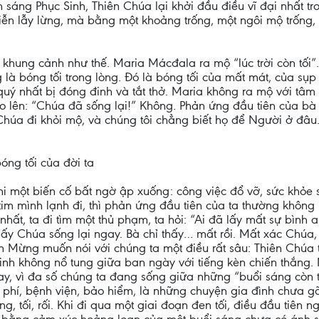
sáng Phục Sinh, Thiên Chúa lại khởi đầu điều vĩ đại nhất tr
iễn lẫy lừng, mà bằng một khoảng trống, một ngôi mộ trống,
ng cảnh như thế. Maria Mácđala ra mộ “lúc trời còn tối”. C
g là bóng tối trong lòng. Đó là bóng tối của mất mát, của sụ
quý nhất bị đóng đinh và tắt thở. Maria không ra mộ với tâm
eo lên: “Chúa đã sống lại!” Không. Phản ứng đầu tiên của bà 
 Chúa đi khỏi mộ, và chúng tôi chẳng biết họ để Người ở đ
óng tối của đời ta
một biến cố bất ngờ ập xuống: công việc đổ vỡ, sức khỏe su
im mình lạnh đi, thì phản ứng đầu tiên của ta thường không 
nhất, ta đi tìm một thủ phạm, ta hỏi: “Ai đã lấy mất sự bình
ấy Chúa sống lại ngay. Bà chỉ thấy… mất rồi. Mất xác Chúa,
in Mừng muốn nói với chúng ta một điều rất sâu: Thiên Chúa
Sinh không nổ tung giữa ban ngày với tiếng kèn chiến thắng
y, vì đa số chúng ta đang sống giữa những “buổi sáng còn tối
học phí, bệnh viện, bảo hiểm, là những chuyện gia đình chưa 
g, tối, rối. Khi đi qua một giai đoạn đen tối, điều đầu tiên n