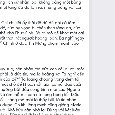
ong lịch sử nhân loại không bằng một bằng
 một tảng đá đã lăn ra, những băng vải còn
hỉ chi tiết ấy thôi đã đủ để gói cả tâm
p đổ, của hy vọng bị chôn theo tảng đá, của
 thế chờ Phục Sinh. Bà ra mộ để khóc một cái
rất thật, rất người: hoảng loạn. Bà nghĩ ngay
âu.” Chính ở đây, Tin Mừng chạm mạnh vào
y sụp, hôn nhân rạn nứt, con cái đi xa, một
phải là đức tin, mà là hoảng sợ. Ta nghĩ đến
 an của tôi?” Ta loạng choạng trong đêm tối
 mất chỗ để khóc, mất luôn cả nỗi đau cuối
 thường bắt đầu công trình mới của Ngài ở
. Nó âm thầm chớm nở trong bóng tối. Điều
”: sáng mở mắt là thấy bill, là tin nhắn
gỡ được. Có khi lòng mình cũng giống Maria:
gười Kitô hữu cần nhớ là: Đừng vội kết luận