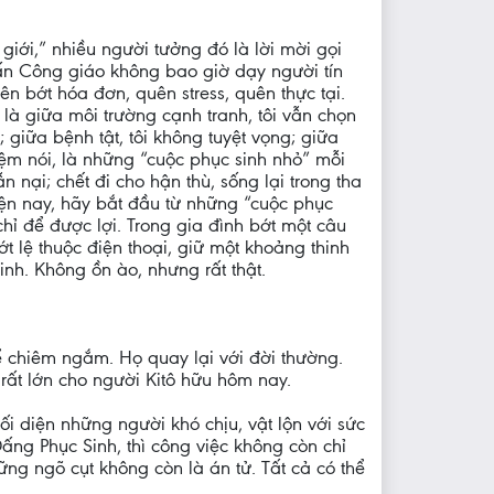
giới,” nhiều người tưởng đó là lời mời gọi
ấn Công giáo không bao giờ dạy người tín
ên bớt hóa đơn, quên stress, quên thực tại.
là giữa môi trường cạnh tranh, tôi vẫn chọn
; giữa bệnh tật, tôi không tuyệt vọng; giữa
iệm nói, là những “cuộc phục sinh nhỏ” mỗi
n nại; chết đi cho hận thù, sống lại trong tha
 hiện nay, hãy bắt đầu từ những “cuộc phục
hỉ để được lợi. Trong gia đình bớt một câu
t lệ thuộc điện thoại, giữ một khoảng thinh
nh. Không ồn ào, nhưng rất thật.
để chiêm ngắm. Họ quay lại với đời thường.
rất lớn cho người Kitô hữu hôm nay.
đối diện những người khó chịu, vật lộn với sức
ấng Phục Sinh, thì công việc không còn chỉ
ững ngõ cụt không còn là án tử. Tất cả có thể