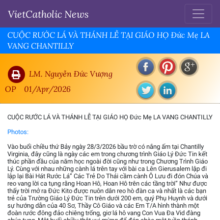
VietCatholic News
CUỘC RƯỚC LÁ VÀ THÁNH LỄ TẠI GIÁO HỌ Đức Mẹ LA
VANG CHANTILLY
LM. Nguyễn Đức Vượng
OP
01/Apr/2026
CUỘC RƯỚC LÁ VÀ THÁNH LỄ TẠI GIÁO HỌ Đức Mẹ LA VANG CHANTILLY
Photos:
Vào buổi chiều thứ Bảy ngày 28/3/2026 bầu trờ có nắng ấm tại Chantilly
Virginia, đây cũng là ngày các em trong chương trình Giáo Lý Đức Tin kết
thúc phần đầu của năm học ngoài đời cũng như trong Chương Trình Giáo
Lý. Cùng với nhau những cành lá trên tay với bài ca Lên Gierusalem lập đi
lập lại Bài Hát Rước Lá” Các Trẻ Do Thái cầm cành Ô Lưu đi đón Chúa và
reo vang lời ca tụng rằng Hoan Hô, Hoan Hô trên các tầng trời” Như được
thấy trời mở ra Đức Kito được nuôn dân reo hò đàn ca và nhất là các bạn
trẻ của Trường Giáo Lý Đức Tin trên dưới 200 em, quý Phụ Huynh và dưới
sự hướng dẫn của 40 Sơ, Thầy Cô Giáo và các Em T/A hình thành một
đoàn rước đông đảo chiêng trống, giơ lá hô vang Con Vua Đa Vid đàng