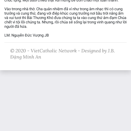
chúc tụng. Một buổi chiều thật vui mừng để đón chào một tuần thánh.
Vào trrong nhà thờ. Cha quản nhiệm đã ví như trong âm nhạc thì có cung
trưởng và cung thứ, đang với điệp khúc cung trưởng nơi bầu trời nắng ấm
và vui tươi thì Bài Thương Khó đưa chúng ta ta vào cung thứ ảm đạm Chúa
chết vì tội lỗi chúng ta. Nhưng, rồi chúa sẽ sống lại trong vinh quang như lời
người đã hứa.
LM. Nguyễn Đức Vượng JB
© 2020 - VietCatholic Network - Designed by J.B.
Đặng Minh An