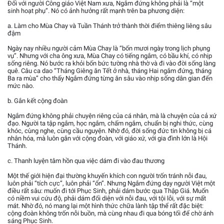
Đối với người Công giáo Việt Nam xưa, Ngắm đứng không phải là “một
sinh hoạt phụ”. Nó có ảnh hưởng rất mạnh trên ba phương diện:
a. Làm cho Mùa Chay và Tuần Thánh trở thành thời điểm thiêng liêng sâu
đậm
Ngày nay nhiều người cảm Mùa Chay là “bốn mươi ngày trong lịch phụng
vụ”. Nhưng với cha ông xưa, Mùa Chay có tiếng ngắm, có bầu khí, có nhịp
sống riêng. Nó bước ra khỏi bốn bức tường nhà thờ và đi vào đời sống làng
quê. Câu ca dao “Tháng Giêng ăn Tết ở nhà, tháng Hai ngắm đứng, tháng
Ba ra mùa” cho thấy Ngắm đứng từng ăn sâu vào nhịp sống dân gian đến
mức nào.
b. Gắn kết cộng đoàn
Ngắm đứng không phải chuyện riêng của cá nhân, mà là chuyện của cả xứ
đạo. Người ta tập ngắm, học ngắm, chấm ngắm, chuẩn bị nghi thức, cùng
khóc, cùng nghe, cùng cầu nguyện. Nhờ đó, đời sống đức tin không bị cá
nhân hóa, mà luôn gắn với cộng đoàn, với giáo xứ, với gia đình lớn là Hội
Thánh.
c. Thanh luyện tâm hồn qua việc dám đi vào đau thương
Một thế giới hiện đại thường khuyến khích con người trốn tránh nỗi đau,
luôn phải “tích cực”, luôn phải “ổn”. Nhưng Ngắm đứng dạy người Việt một
điều rất sâu: muốn đi tới Phục Sinh, phải dám bước qua Thập Giá. Muốn
có niềm vui cứu độ, phải dám đối diện với nỗi đau, với tội lỗi, với sự mất
mát. Nhờ đó, nó mang lại một hình thức chữa lành tập thể rất đặc biệt:
cộng đoàn không trốn nỗi buồn, mà cùng nhau đi qua bóng tối để chờ ánh
sáng Phục Sinh.