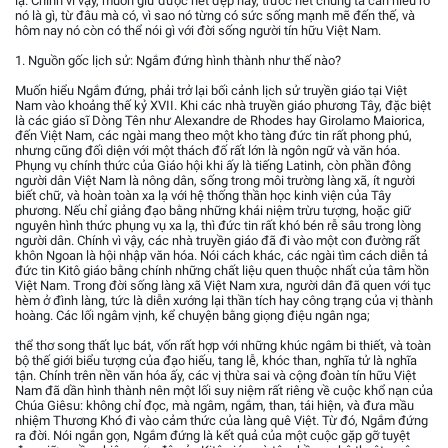
lạ. Chính vì vậy, muốn giữ được nét đẹp này, trước hết chúng ta cần hiểu rõ
nó là gì, từ đâu mà có, vì sao nó từng có sức sống mạnh mẽ đến thế, và
hôm nay nó còn có thể nói gì với đời sống người tín hữu Việt Nam.
1. Nguồn gốc lịch sử: Ngắm đứng hình thành như thế nào?
Muốn hiểu Ngắm đứng, phải trở lại bối cảnh lịch sử truyền giáo tại Việt
Nam vào khoảng thế kỷ XVII. Khi các nhà truyền giáo phương Tây, đặc biệt
là các giáo sĩ Dòng Tên như Alexandre de Rhodes hay Girolamo Maiorica,
đến Việt Nam, các ngài mang theo một kho tàng đức tin rất phong phú,
nhưng cũng đối diện với một thách đố rất lớn là ngôn ngữ và văn hóa.
Phụng vụ chính thức của Giáo hội khi ấy là tiếng Latinh, còn phần đông
người dân Việt Nam là nông dân, sống trong môi trường làng xã, ít người
biết chữ, và hoàn toàn xa lạ với hệ thống thần học kinh viện của Tây
phương. Nếu chỉ giảng đạo bằng những khái niệm trừu tượng, hoặc giữ
nguyên hình thức phụng vụ xa lạ, thì đức tin rất khó bén rễ sâu trong lòng
người dân. Chính vì vậy, các nhà truyền giáo đã đi vào một con đường rất
khôn Ngoan là hội nhập văn hóa. Nói cách khác, các ngài tìm cách diễn tả
đức tin Kitô giáo bằng chính những chất liệu quen thuộc nhất của tâm hồn
Việt Nam. Trong đời sống làng xã Việt Nam xưa, người dân đã quen với tục
hèm ở đình làng, tức là diễn xướng lại thần tích hay công trạng của vị thành
hoàng. Các lối ngâm vịnh, kể chuyện bằng giọng điệu ngân nga;
thể thơ song thất lục bát, vốn rất hợp với những khúc ngâm bi thiết, và toàn
bộ thế giới biểu tượng của đạo hiếu, tang lễ, khóc than, nghĩa tử là nghĩa
tận. Chính trên nền văn hóa ấy, các vị thừa sai và cộng đoàn tín hữu Việt
Nam đã dần hình thành nên một lối suy niệm rất riêng về cuộc khổ nạn của
Chúa Giêsu: không chỉ đọc, mà ngâm, ngắm, than, tái hiện, và đưa mầu
nhiệm Thương Khó đi vào cảm thức của làng quê Việt. Từ đó, Ngắm đứng
ra đời. Nói ngắn gọn, Ngắm đứng là kết quả của một cuộc gặp gỡ tuyệt