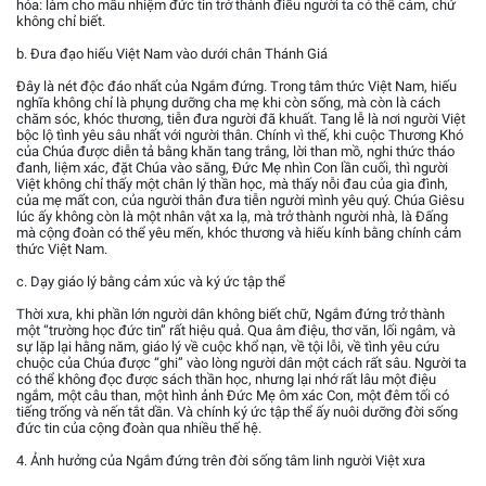
hóa: làm cho mầu nhiệm đức tin trở thành điều người ta có thể cảm, chứ
không chỉ biết.
b. Đưa đạo hiếu Việt Nam vào dưới chân Thánh Giá
Đây là nét độc đáo nhất của Ngắm đứng. Trong tâm thức Việt Nam, hiếu
nghĩa không chỉ là phụng dưỡng cha mẹ khi còn sống, mà còn là cách
chăm sóc, khóc thương, tiễn đưa người đã khuất. Tang lễ là nơi người Việt
bộc lộ tình yêu sâu nhất với người thân. Chính vì thế, khi cuộc Thương Khó
của Chúa được diễn tả bằng khăn tang trắng, lời than mồ, nghi thức tháo
đanh, liệm xác, đặt Chúa vào săng, Đức Mẹ nhìn Con lần cuối, thì người
Việt không chỉ thấy một chân lý thần học, mà thấy nỗi đau của gia đình,
của mẹ mất con, của người thân đưa tiễn người mình yêu quý. Chúa Giêsu
lúc ấy không còn là một nhân vật xa lạ, mà trở thành người nhà, là Đấng
mà cộng đoàn có thể yêu mến, khóc thương và hiếu kính bằng chính cảm
thức Việt Nam.
c. Dạy giáo lý bằng cảm xúc và ký ức tập thể
Thời xưa, khi phần lớn người dân không biết chữ, Ngắm đứng trở thành
một “trường học đức tin” rất hiệu quả. Qua âm điệu, thơ văn, lối ngâm, và
sự lặp lại hằng năm, giáo lý về cuộc khổ nạn, về tội lỗi, về tình yêu cứu
chuộc của Chúa được “ghi” vào lòng người dân một cách rất sâu. Người ta
có thể không đọc được sách thần học, nhưng lại nhớ rất lâu một điệu
ngắm, một câu than, một hình ảnh Đức Mẹ ôm xác Con, một đêm tối có
tiếng trống và nến tắt dần. Và chính ký ức tập thể ấy nuôi dưỡng đời sống
đức tin của cộng đoàn qua nhiều thế hệ.
4. Ảnh hưởng của Ngắm đứng trên đời sống tâm linh người Việt xưa