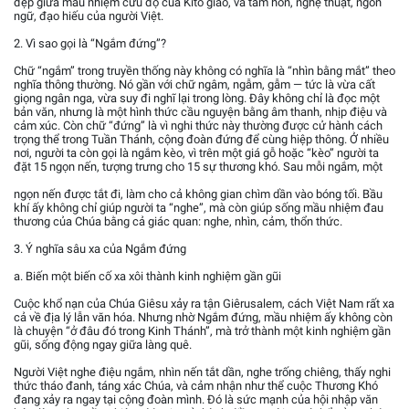
đẹp giữa mầu nhiệm cứu độ của Kitô giáo, và tâm hồn, nghệ thuật, ngôn
ngữ, đạo hiếu của người Việt.
2. Vì sao gọi là “Ngắm đứng”?
Chữ “ngắm” trong truyền thống này không có nghĩa là “nhìn bằng mắt” theo
nghĩa thông thường. Nó gần với chữ ngâm, ngẫm, gẫm — tức là vừa cất
giọng ngân nga, vừa suy đi nghĩ lại trong lòng. Đây không chỉ là đọc một
bản văn, nhưng là một hình thức cầu nguyện bằng âm thanh, nhịp điệu và
cảm xúc. Còn chữ “đứng” là vì nghi thức này thường được cử hành cách
trọng thể trong Tuần Thánh, cộng đoàn đứng để cùng hiệp thông. Ở nhiều
nơi, người ta còn gọi là ngắm kèo, vì trên một giá gỗ hoặc “kèo” người ta
đặt 15 ngọn nến, tượng trưng cho 15 sự thương khó. Sau mỗi ngắm, một
ngọn nến được tắt đi, làm cho cả không gian chìm dần vào bóng tối. Bầu
khí ấy không chỉ giúp người ta “nghe”, mà còn giúp sống mầu nhiệm đau
thương của Chúa bằng cả giác quan: nghe, nhìn, cảm, thổn thức.
3. Ý nghĩa sâu xa của Ngắm đứng
a. Biến một biến cố xa xôi thành kinh nghiệm gần gũi
Cuộc khổ nạn của Chúa Giêsu xảy ra tận Giêrusalem, cách Việt Nam rất xa
cả về địa lý lẫn văn hóa. Nhưng nhờ Ngắm đứng, mầu nhiệm ấy không còn
là chuyện “ở đâu đó trong Kinh Thánh”, mà trở thành một kinh nghiệm gần
gũi, sống động ngay giữa làng quê.
Người Việt nghe điệu ngắm, nhìn nến tắt dần, nghe trống chiêng, thấy nghi
thức tháo đanh, táng xác Chúa, và cảm nhận như thể cuộc Thương Khó
đang xảy ra ngay tại cộng đoàn mình. Đó là sức mạnh của hội nhập văn