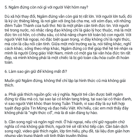
5. Ngắm đứng còn nói gì với người Việt hôm nay?
Dù xã hội thay đổi, Ngắm đứng vẫn còn giá trị rất lớn. Với người lớn tuổi, đó
là ký ức thiêng liêng, là nơi gắn với ông bà cha mẹ, với xóm đạo, với những
đêm Tuần Thánh của tuổi thơ. Nó là một phần căn tính đức tin. Với người
trẻ trong nước, nó nhắc rằng đạo không chỉ là giáo lý học thuộc, mà là một
đức tin có hồn, có chiều sâu, có khả năng chạm tới toàn bộ con người. Với
người Việt hải ngoại, nó đặc biệt quan trọng, vì đây không chỉ là nghi thức,
mà còn là cầu nối căn tính. Giữa một môi trường xa lạ, nói tiếng khác, nghĩ
cách khác, sống theo nhịp khác, Ngắm đứng có thể giúp thế hệ trẻ nhận ra
mình là người Công giáo Việt Nam, mình có một gia tài văn hóa đức tin rất
đẹp, và mình không phải là một chiếc lá bị gió toàn cầu hóa cuốn đi hoàn
toàn.
6. Làm sao gìn giữ để không mất đi?
Muốn giữ Ngắm đứng, không thể chỉ lặp lại hình thức cũ mà không giải
thích.
a. Phải giải thích nguồn gốc và ý nghĩa. Người trẻ cần được biết ngắm
đứng từ đâu mà có, tại sao lại có khăn tang trắng, tại sao lại có tháo đanh,
vì sao người Việt khóc than trong Tuần Thánh, vì sao đây là sự kết hợp
tuyệt đẹp giữa Tin Mừng và đạo hiếu Việt. Khi hiểu, các em mới thấy đây
không phải là “nghi thức cổ”, mà là di sản đáng tự hào.
b. Cần song ngữ và ngôn ngữ mới. Ở hải ngoại, nếu chỉ giữ nguyên chữ
nghĩa cổ mà không giải thích, người trẻ sẽ rất khó tiếp cận. Cần bản dịch
song ngữ, video giải thích ngắn, lớp tìm hiểu, phụ đề, tài liệu đơn giản hơn
nhưng vẫn trung thành với tinh thần truyền thống.