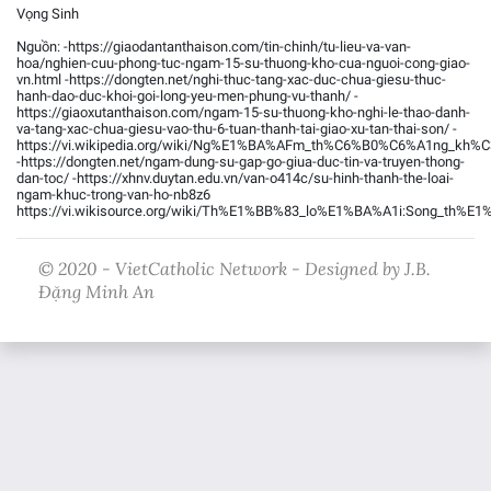
Vọng Sinh
Nguồn: -https://giaodantanthaison.com/tin-chinh/tu-lieu-va-van-
hoa/nghien-cuu-phong-tuc-ngam-15-su-thuong-kho-cua-nguoi-cong-giao-
vn.html -https://dongten.net/nghi-thuc-tang-xac-duc-chua-giesu-thuc-
hanh-dao-duc-khoi-goi-long-yeu-men-phung-vu-thanh/ -
https://giaoxutanthaison.com/ngam-15-su-thuong-kho-nghi-le-thao-danh-
va-tang-xac-chua-giesu-vao-thu-6-tuan-thanh-tai-giao-xu-tan-thai-son/ -
https://vi.wikipedia.org/wiki/Ng%E1%BA%AFm_th%C6%B0%C6%A1ng_kh%
-https://dongten.net/ngam-dung-su-gap-go-giua-duc-tin-va-truyen-thong-
dan-toc/ -https://xhnv.duytan.edu.vn/van-o414c/su-hinh-thanh-the-loai-
ngam-khuc-trong-van-ho-nb8z6
https://vi.wikisource.org/wiki/Th%E1%BB%83_lo%E1%BA%A1i:Song_th
© 2020 - VietCatholic Network - Designed by J.B.
Đặng Minh An