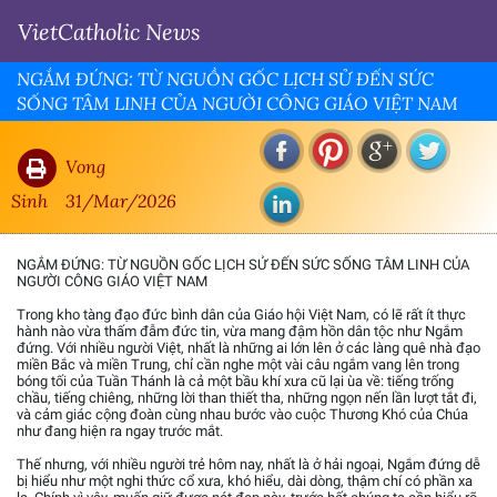
VietCatholic News
NGẮM ĐỨNG: TỪ NGUỒN GỐC LỊCH SỬ ĐẾN SỨC
SỐNG TÂM LINH CỦA NGƯỜI CÔNG GIÁO VIỆT NAM
Vong
Sinh
31/Mar/2026
NGẮM ĐỨNG: TỪ NGUỒN GỐC LỊCH SỬ ĐẾN SỨC SỐNG TÂM LINH CỦA
NGƯỜI CÔNG GIÁO VIỆT NAM
Trong kho tàng đạo đức bình dân của Giáo hội Việt Nam, có lẽ rất ít thực
hành nào vừa thấm đẫm đức tin, vừa mang đậm hồn dân tộc như Ngắm
đứng. Với nhiều người Việt, nhất là những ai lớn lên ở các làng quê nhà đạo
miền Bắc và miền Trung, chỉ cần nghe một vài câu ngắm vang lên trong
bóng tối của Tuần Thánh là cả một bầu khí xưa cũ lại ùa về: tiếng trống
chầu, tiếng chiêng, những lời than thiết tha, những ngọn nến lần lượt tắt đi,
và cảm giác cộng đoàn cùng nhau bước vào cuộc Thương Khó của Chúa
như đang hiện ra ngay trước mắt.
Thế nhưng, với nhiều người trẻ hôm nay, nhất là ở hải ngoại, Ngắm đứng dễ
bị hiểu như một nghi thức cổ xưa, khó hiểu, dài dòng, thậm chí có phần xa