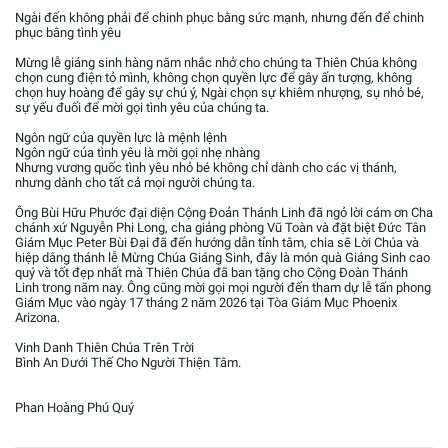
Ngài đến không phải để chinh phục bằng sức mạnh, nhưng đến để chinh
phục bằng tình yêu
Mừng lễ giáng sinh hàng năm nhắc nhở cho chúng ta Thiên Chúa không
chọn cung điện tỏ mình, không chọn quyền lực để gây ấn tượng, không
chọn huy hoàng để gây sự chú ý, Ngài chọn sự khiêm nhượng, sụ nhỏ bé,
sự yếu đuối để mời gọi tình yêu của chúng ta.
Ngôn ngữ của quyền lực là mệnh lệnh
Ngôn ngữ của tình yêu là mời gọi nhẹ nhàng
Nhưng vương quốc tình yêu nhỏ bé không chỉ dành cho các vị thánh,
nhưng dành cho tất cả mọi người chúng ta.
Ông Bùi Hữu Phước đại diện Cộng Đoản Thánh Linh đã ngỏ lời cám ơn Cha
chánh xứ Nguyễn Phi Long, cha giảng phòng Vũ Toàn và đặt biệt Đức Tân
Giám Mục Peter Bùi Đại đã đến hướng dẫn tỉnh tâm, chia sẽ Lời Chúa và
hiệp dâng thánh lễ Mừng Chúa Giáng Sinh, đây là món quà Giáng Sinh cao
quý và tốt đẹp nhất mà Thiên Chúa đã ban tặng cho Cộng Đoàn Thánh
Linh trong năm nay. Ông cũng mời gọi mọi người đến tham dự lễ tấn phong
Giám Mục vào ngày 17 tháng 2 năm 2026 tại Tòa Giám Mục Phoenix
Arizona.
Vinh Danh Thiên Chúa Trên Trời
Bình An Dưới Thế Cho Người Thiện Tâm.
Phan Hoàng Phú Quý