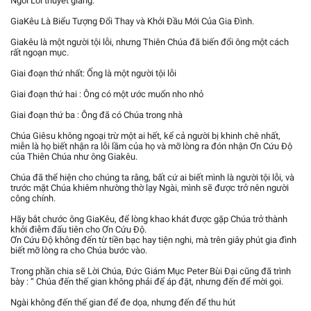
Ngôi Lời thuyêt giảng.
GiaKêu Là Biểu Tượng Đổi Thay và Khởi Đầu Mới Của Gia Đình.
Giakêu là một người tội lỗi, nhưng Thiên Chúa đã biến đổi ông một cách
rất ngoạn mục.
Giai đoạn thứ nhất: Ống là một người tội lỗi
Giai đoạn thứ hai : Ông có một ước muốn nho nhỏ
Giai đoạn thứ ba : Ông đã có Chúa trong nhà
Chúa Giêsu không ngoại trừ một ai hết, kể cả người bị khinh chê nhất,
miễn là họ biết nhận ra lỗi lầm của họ và mỡ lòng ra đón nhận Ơn Cứu Độ
của Thiên Chúa như ông Giakêu.
Chúa đã thể hiện cho chúng ta rằng, bất cứ ai biết mình là người tội lỗi, và
trước mặt Chúa khiêm nhường thờ lạy Ngài, mình sẽ được trở nên người
công chính.
Hãy bắt chước ông GiaKêu, để lòng khao khát được gặp Chúa trở thành
khởi điễm đấu tiên cho Ơn Cứu Độ.
Ơn Cứu Độ không đến từ tiền bạc hay tiện nghi, mà trên giây phút gia đình
biết mỡ lòng ra cho Chúa bước vào.
Trong phần chia sẽ Lời Chúa, Đức Giám Mục Peter Bùi Đại cũng đã trình
bày : “ Chúa đến thế gian không phải để áp đặt, nhưng đến để mời gọi.
Ngài không đến thế gian để đe dọa, nhưng đến để thu hút