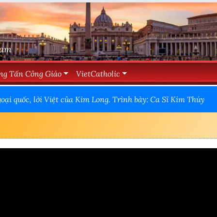
Nam
ng Tấn Công Giáo
VietCatholic
ại quốc, lời Việt của Kim Long. Trình bày: Ca Sĩ Kim Thúy