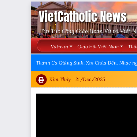
VietCatholic News
Tin Tức Công Giáo Hoàn Vũ và Việt 
Vatican
Giáo Hội Việt Nam
Thô
Thánh Ca Giáng Sinh: Xin Chúa Đến. Nhạc ngo
Kim Thúy
21/Dec/2025