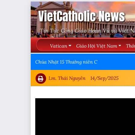
VietCatholic News
Tin Tức Công Giáo Hoàn Vũ và Việt 
Vatican
Giáo Hội Việt Nam
Thô
Chúa Nhật 15 Thường niên C
Lm. Thái Nguyên
14/Sep/2025