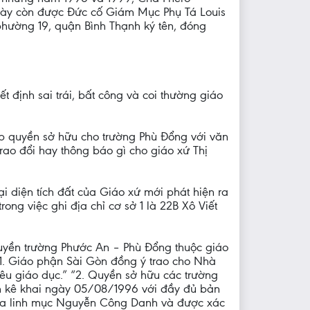
 này còn được Đức cố Giám Mục Phụ Tá Louis
hường 19, quận Bình Thạnh ký tên, đóng
định sai trái, bất công và coi thường giáo
p quyền sở hữu cho trường Phù Đổng với văn
rao đổi hay thông báo gì cho giáo xứ Thị
diện tích đất của Giáo xứ mới phát hiện ra
ong việc ghi địa chỉ cơ sở 1 là 22B Xô Viết
uyền trường Phước An – Phù Đổng thuộc giáo
. Giáo phận Sài Gòn đồng ý trao cho Nhà
êu giáo dục.” “2. Quyền sở hữu các trường
nh kê khai ngày 05/08/1996 với đầy đủ bản
của linh mục Nguyễn Công Danh và được xác