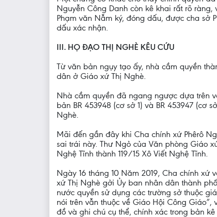
Nguyễn Công Danh còn kê khai rất rõ ràng, 
Phạm văn Nẫm ký, đóng dấu, được cha sở Ph
dấu xác nhận.
III. HỌ ĐẠO THỊ NGHÈ KÊU CỨU
Từ văn bản ngụy tạo ấy, nhà cầm quyền thàn
dân ở Giáo xứ Thị Nghè.
Nhà cầm quyền đã ngang ngược dựa trên văn
bản BR 453948 (cơ sở 1) và BR 453947 (cơ sở
Nghè.
Mãi đến gần đây khi Cha chính xứ Phêrô Ngu
sai trái này. Thư Ngỏ của Văn phòng Giáo xứ 
Nghệ Tĩnh thành 119/15 Xô Viết Nghệ Tĩnh.
Ngày 16 tháng 10 Năm 2019, Cha chính xứ v
xứ Thị Nghè gởi Ủy ban nhân dân thành phố
nước quyền sử dụng các trường sở thuộc giá
nói trên vẫn thuộc về Giáo Hội Công Giáo”
đồ và ghi chú cụ thể, chính xác trong bản