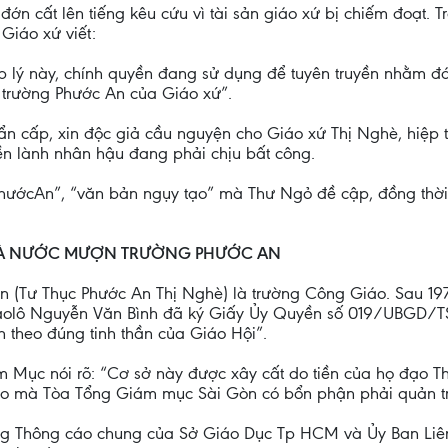
 đớn cất lên tiếng kêu cứu vì tài sản giáo xứ bị chiếm đoạ
Giáo xứ viết:
áp lý này, chính quyền đang sử dụng để tuyên truyền nhằm đán
t trường Phước An của Giáo xứ”.
ẩn cấp, xin độc giả cầu nguyện cho Giáo xứ Thị Nghè, hiệp 
ền lành nhân hậu đang phải chịu bất công.
 PhướcAn”, “văn bản ngụy tạo” mà Thư Ngỏ đề cập, đồng thời
NHÀ NƯỚC MƯỢN TRƯỜNG PHƯỚC AN
n (Tư Thục Phước An Thị Nghè) là trường Công Giáo. Sau 197
aolô Nguyễn Văn Bình đã ký Giấy Ủy Quyền số 019/UBGD/
 theo đúng tinh thần của Giáo Hội”.
 Mục nói rõ: “Cơ sở này được xây cất do tiền của họ đạo Thị
áo mà Tòa Tổng Giám mục Sài Gòn có bổn phận phải quản tr
ong Thông cáo chung của Sở Giáo Dục Tp HCM và Ủy Ban Liê