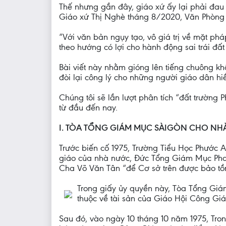
Thế nhưng gần đây, giáo xứ ấy lại phải đau
Giáo xứ Thị Nghè tháng 8/2020, Văn Phòng 
“Với văn bản ngụy tạo, vô giá trị về mặt ph
theo hướng có lợi cho hành động sai trái đấ
Bài viết này nhằm gióng lên tiếng chuông kh
đòi lại công lý cho những người giáo dân hi
Chúng tôi sẽ lần lượt phân tích “đất trường
từ đầu đến nay.
I. TÒA TỔNG GIÁM MỤC SÀIGÒN CHO 
Trước biến cố 1975, Trường Tiểu Học Phước A
giáo của nhà nước, Đức Tổng Giám Mục Ph
Cha Võ Văn Tân “để Cơ sở trên được bảo tồn
Trong giấy ủy quyền này, Tòa Tổng Giám
thuộc về tài sản của Giáo Hội Công Gi
Sau đó, vào ngày 10 tháng 10 năm 1975, Tr