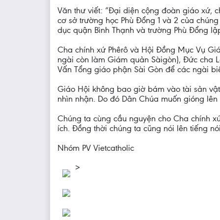
Văn thư viết: “Đại diện cộng đoàn giáo xứ, c
cơ sở trường học Phù Đổng 1 và 2 của chúng
dục quận Bình Thạnh và trường Phù Đổng lập
Cha chính xứ Phêrô và Hội Đồng Mục Vụ Giá
ngài còn làm Giám quản Sàigòn), Đức cha 
Vấn Tổng giáo phận Sài Gòn để các ngài biết
Giáo Hội không bao giờ bám vào tài sản vậ
nhìn nhận. Do đó Dân Chúa muốn gióng lên 
Chúng ta cùng cầu nguyện cho Cha chính xứ 
ích. Đồng thời chúng ta cũng nói lên tiếng nó
Nhóm PV Vietcatholic
>