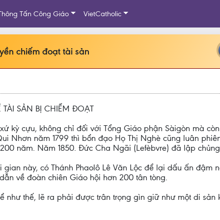
Thông Tấn Công Giáo
VietCatholic
yền chiếm đoạt tài sản
 TÀI SẢN BỊ CHIẾM ĐOẠT
xứ kỳ cựu, không chỉ đối với Tổng Giáo phận Sàigòn mà còn 
i Qui Nhơn năm 1799 thì bổn đạo Họ Thị Nghè cũng luân phi
 200 năm. Năm 1850. Đức Cha Ngãi (Lefèbvre) đã lập chủng 
thời gian này, có Thánh Phaolô Lê Văn Lộc để lại dấu ấn đậm 
dẫn về đoàn chiên Giáo hội hơn 200 tân tòng.
ể như thế, lẽ ra phải được trân trọng gìn giữ như một di sản