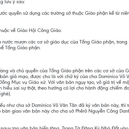
g lưu ý sau:
ước quyền sử dụng các trường sở thuộc Giáo phận kể từ niê
thuộc về Giáo Hội Công Giáo.
 nước mượn các cơ sở giáo dục của Tổng Giáo phận, trong đ
 về Tổng Giáo phận.
àng và chủ quyền của Tổng Giáo phận trên các cơ sở của Gi
bản giả mạo, được cho là với chữ ký của cha Dominico Võ 
Đồng Mục vụ Giáo xứ. Với văn bản ngụy tạo, vô giá trị về m
 hiểu sai sự thật, theo hướng có lợi cho hành động chiếm đo
ghè).
ếu như cha sở Dominico Võ Văn Tân đã ký văn bản này, thì t
ó bàn giao văn bản này cho cha sở Phêrô Nguyễn Công Dan
 ngụy tạo văn bản hiến tặng. Trong Tờ Đăng Ký Nhà Đất và