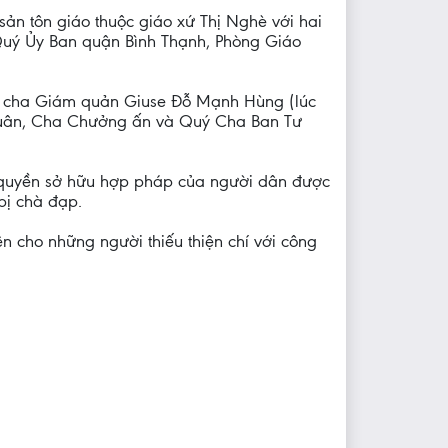
 sản tôn giáo thuộc giáo xứ Thị Nghè với hai
 Quý Ủy Ban quận Bình Thạnh, Phòng Giáo
ức cha Giám quản Giuse Đỗ Mạnh Hùng (lúc
 Xuân, Cha Chưởng ấn và Quý Cha Ban Tư
à quyền sở hữu hợp pháp của người dân được
bị chà đạp.
 cho những người thiếu thiện chí với công