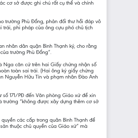
c cơ sở được ghi chú rất cụ thể và chính
cho trường Phù Đổng, phản đối thư hồi đáp vô
 trái, phi pháp của ông cựu phó chủ tịch
an nhân dân quận Bình Thạnh ký, cho rằng
 của trường Phù Đổng”.
à Nga căn cứ trên hai Giấy chứng nhận số
n toàn sai trái. (Hai ông ký giấy chứng
 nhân Nguyễn Hữu Tín và phạm nhân Đào Anh
ư số 171/PĐ đến Văn phòng Giáo xứ để xin
hà trường “không được xây dựng thêm cơ sở
 quyền các cấp trong quân Bình Thạnh để
i sản thuộc chủ quyền của Giáo xứ” mà