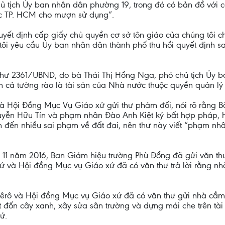
 tịch Ủy ban nhân dân phường 19, trong đó có bản đồ với cá
c TP. HCM cho mượn sử dụng”.
Quyết định cấp giấy chủ quyền cơ sở tôn giáo của chúng tôi 
i yêu cầu Ủy ban nhân dân thành phố thu hồi quyết định sai
ư 2361/UBND, do bà Thái Thị Hồng Nga, phó chủ tịch Ủy b
m cả tường rào là tài sản của Nhà nước thuộc quyền quản lý
à Hội Đồng Mục Vụ Giáo xứ gửi thư phảm đối, nói rõ rằng B
n Hữu Tín và phạm nhân Đào Anh Kiệt ký bất hợp pháp, hoà
uan đến nhiều sai phạm về đất đai, nên thư này viết “phạm
 11 năm 2016, Ban Giám hiệu trường Phù Đổng đã gửi văn th
ứ và Hội đồng Mục vụ Giáo xứ đã có văn thư trả lời rằng n
êrô và Hội đồng Mục vụ Giáo xứ đã có văn thư gửi nhà cầm
 đốn cây xanh, xây sửa sân trường và dựng mái che trên tà
ứ.