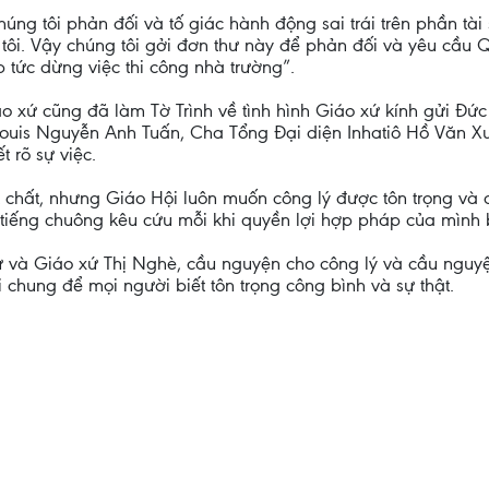
húng tôi phản đối và tố giác hành động sai trái trên phần tài
 tôi. Vậy chúng tôi gởi đơn thư này để phản đối và yêu cầu
 tức dừng việc thi công nhà trường”.
o xứ cũng đã làm Tờ Trình về tình hình Giáo xứ kính gửi Đ
Louis Nguyễn Anh Tuấn, Cha Tổng Đại diện Inhatiô Hồ Văn
 rõ sự việc.
t chất, nhưng Giáo Hội luôn muốn công lý được tôn trọng v
tiếng chuông kêu cứu mỗi khi quyền lợi hợp pháp của mình 
và Giáo xứ Thị Nghè, cầu nguyện cho công lý và cầu nguyện
i chung để mọi người biết tôn trọng công bình và sự thật.