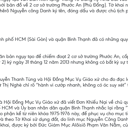
với bản đồ về 2 cơ sở trường Phước An (Phù Đổng). Tờ khai
êrô Nguyễn công Danh ký tên, đóng dấu và được chủ tịch p
h phố HCM (Sài Gòn) và quận Bình Thạnh đã có những quyết 
 bản ngụy tạo để chiếm đoạt 2 cơ sở trường Phước An, cấ
 2) ký ngày 31 tháng 12 năm 2013 nhưng không có bất kỳ sự t
yễn Thanh Tùng và Hội Đồng Mục Vụ Giáo xứ cho đo đạc lại 
Thị Nghè chỉ rõ “hành vi cướp nhanh, không có óc suy xét” tr
à Hội Đồng Mục Vụ Giáo xứ đã viết Đơn Khiếu Nại về chủ q
 HCM và Ủy ban nhân dân quận Bình Thạnh nhắc lại rằng “1
o phận kể từ niên khóa 1975-1976 này, để phục vụ cho mục ti
, và theo Tờ Khai sử dụng đất, do linh mục Nguyễn Công Da
 kê khai, được ký bởi Đức Giám Mục Alôisiô Phạm Văn Nẫm, 