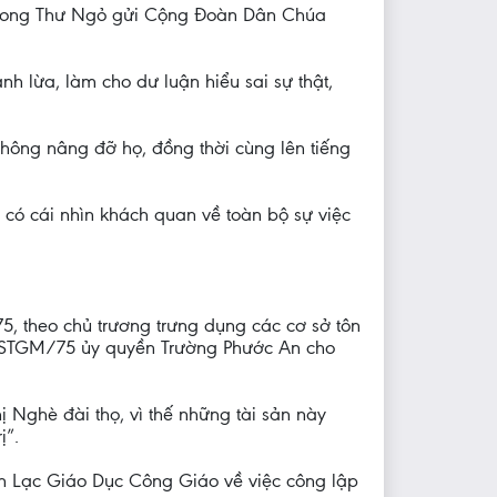
t. Trong Thư Ngỏ gửi Cộng Đoàn Dân Chúa
h lừa, làm cho dư luận hiểu sai sự thật,
thông nâng đỡ họ, đồng thời cùng lên tiếng
 có cái nhìn khách quan về toàn bộ sự việc
5, theo chủ trương trưng dụng các cơ sở tôn
TSTGM/75 ủy quyền Trường Phước An cho
 Nghè đài thọ, vì thế những tài sản này
ị”.
n Lạc Giáo Dục Công Giáo về việc công lập