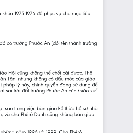
n khóa 1975-1976 để phục vụ cho mục tiêu
ó có trường Phước An (đổi tên thành trường
áo Hội cũng không thể chối cãi được. Thế
Văn Tân, nhưng không có dấu mộc của giáo
ặt pháp lý này, chính quyền đang sử dụng để
ạt sai trái đất trường Phước An của Giáo xứ”
ại sao trong việc bàn giao kế thừa hồ sơ nhà
h, và cha Phêrô Danh cũng không bàn giao
o những năm 1996 và 1999, Cha Phêrô