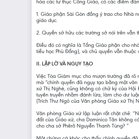
hóa các tư thục Công Giáo, có các điểm đán
1. Giáo phận Sài Gòn đồng ý trao cho Nhà n
giáo dục.
2. Quyền sở hữu các trường sở nói trên vẫn 
Điều đó có nghĩa là Tổng Giáo phận cho nhà
tiểu học Phù Đổng), và chủ quyền vẫn thuộc
II. LẬP LỜ VÀ NGỤY TẠO
Việc Tòa Giám mục cho mượn trường đã rõ r
mà “chính quyền đã ngụy tạo bằng một văn 
xứ Thị Nghè, cũng không có chữ ký của Hội 
tuyên truyền nhằm đánh lừa, làm cho dư luận
(Trích Thư Ngỏ của Văn phòng Giáo xứ Thị N
Văn phòng Giáo xứ lập luận rất chặt chẽ: “N
đất của Giáo xứ, cha Dominico Tân không c
cho cha sở Phêrô Nguyễn Thanh Tùng? ”
Một chứng cớ khác cho thấy chính quyền đã