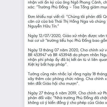
nhận với ấn ký của ông Ngô Phong Cảnh, chủ
xác: “Trường Phù Đổng – Tòa Tổng giám mụ
Đơn khiếu nại viết rõ: “Chúng tôi phản đối 
căn cứ của bà Thái Thị Hồng Nga và chúng tô
Nguyễn Hữu Tín.”
Ngày 12/07/2020, Giáo xứ nhận được văn th
hai cơ sở “trường tiểu học Phù Đổng bao gồ
Ngày 13 tháng 07 năm 2020, Cha chính xứ v
BR 453947 và BR 453948 do phạm nhân Nguyễ
nhận phi pháp ấy đã bị kết án tù vì liên q
Kiệt ký bất hợp pháp”.
Tưởng cũng nên nhắc lại rằng ngày 18 tháng
xây thêm các phòng chức năng. Cha chính x
trên đất Giáo hội cho mượn”.
Ngày 27 tháng 6 năm 2019, Cha chính xứ Ph
phản đối việc “Nhà trường Phù Đổng đã chặt
không có ý kiến đồng ý cho phép của Giáo x