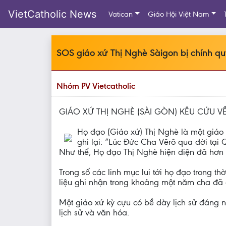
VietCatholic News
Vatican
Giáo Hội Việt Nam
SOS giáo xứ Thị Nghè Sàigon bị chính qu
Nhóm PV Vietcatholic
GIÁO XỨ THỊ NGHÈ (SÀI GÒN) KÊU CỨU VỀ
Họ đạo (Giáo xứ) Thị Nghè là một giáo 
ghi lại: “Lúc Đức Cha Vêrô qua đời tạ
Như thế, Họ đạo Thị Nghè hiện diện đã hơn
Trong số các linh mục lui tới họ đạo trong 
liệu ghi nhận trong khoảng một năm cha đã 
Một giáo xứ kỳ cựu có bề dày lịch sử đáng n
lịch sử và văn hóa.