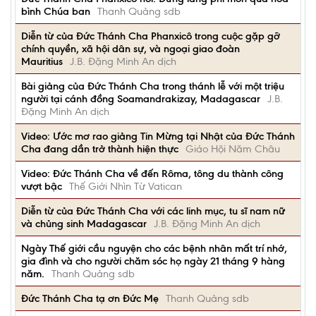
bình Chúa ban
Thanh Quảng sdb
Diễn từ của Đức Thánh Cha Phanxicô trong cuộc gặp gỡ
chính quyền, xã hội dân sự, và ngoại giao đoàn
Mauritius
J.B. Đặng Minh An dịch
Bài giảng của Đức Thánh Cha trong thánh lễ với một triệu
người tại cánh đồng Soamandrakizay, Madagascar
J.B.
Đặng Minh An dịch
Video: Ước mơ rao giảng Tin Mừng tại Nhật của Đức Thánh
Cha đang dần trở thành hiện thực
Giáo Hội Năm Châu
Video: Đức Thánh Cha về đến Rôma, tông du thành công
vượt bậc
Thế Giới Nhìn Từ Vatican
Diễn từ của Đức Thánh Cha với các linh mục, tu sĩ nam nữ
và chủng sinh Madagascar
J.B. Đặng Minh An dịch
Ngày Thế giới cầu nguyện cho các bệnh nhân mất trí nhớ,
gia đình và cho người chăm sóc họ ngày 21 tháng 9 hàng
năm.
Thanh Quảng sdb
Đức Thánh Cha tạ ơn Đức Mẹ
Thanh Quảng sdb