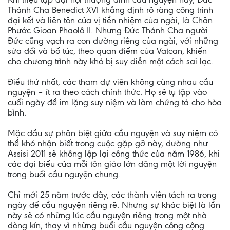
Thánh Cha Benedict XVI khẳng định rõ ràng công trình
đại kết và liên tôn của vị tiền nhiệm của ngài, là Chân
Phước Gioan Phaolô II. Nhưng Đức Thánh Cha người
Đức cũng vạch ra con đường riêng của ngài, với những
sửa đổi và bổ túc, theo quan điểm của Vatcan, khiến
cho chương trình này khó bị suy diễn một cách sai lạc.
Điều thứ nhất, các tham dự viên không cùng nhau cầu
nguyện – ít ra theo cách chính thức. Họ sẽ tụ tập vào
cuối ngày để im lặng suy niệm và làm chứng tá cho hòa
bình.
Mặc dầu sự phân biệt giữa cầu nguyện và suy niệm có
thể khó nhận biết trong cuộc gặp gỡ này, dường như
Assisi 2011 sẽ không lập lại công thức của năm 1986, khi
các đại biểu của mỗi tôn giáo lớn dâng một lời nguyện
trong buổi cầu nguyện chung.
Chỉ mới 25 năm trước đây, các thành viên tách ra trong
ngày để cầu nguyện riêng rẽ. Nhưng sự khác biệt là lần
này sẽ có những lúc cầu nguyện riêng trong một nhà
dòng kín, thay vì những buổi cầu nguyện công cộng