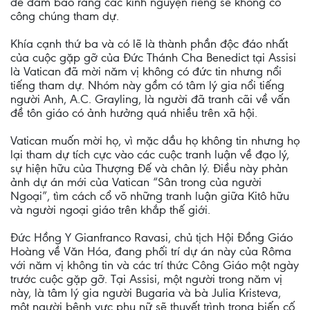
để đảm bảo rằng các kinh nguyện riêng sẽ không có
công chúng tham dự.
Khía cạnh thứ ba và có lẽ là thành phần độc đáo nhất
của cuộc gặp gỡ của Đức Thánh Cha Benedict tại Assisi
là Vatican đã mời năm vị không có đức tin nhưng nổi
tiếng tham dự. Nhóm này gồm có tâm lý gia nổi tiếng
người Anh, A.C. Grayling, là người đã tranh cãi về vấn
đề tôn giáo có ảnh hưởng quá nhiều trên xã hội.
Vatican muốn mời họ, vì mặc dầu họ không tin nhưng họ
lại tham dự tích cực vào các cuộc tranh luận về đạo lý,
sự hiện hữu của Thượng Đế và chân lý. Điều này phản
ảnh dự án mới của Vatican “Sân trong của người
Ngoại”, tìm cách cổ võ những tranh luận giữa Kitô hữu
và người ngoại giáo trên khắp thế giới.
Đức Hồng Y Gianfranco Ravasi, chủ tịch Hội Đồng Giáo
Hoàng về Văn Hóa, đang phối trí dự án này của Rôma
với năm vị không tin và các trí thức Công Giáo một ngày
trước cuộc gặp gỡ. Tại Assisi, một người trong năm vị
này, là tâm lý gia người Bugaria và bà Julia Kristeva,
một người bênh vực phụ nữ sẽ thuyết trình trong biến cố