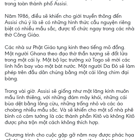
trong toàn thành phố Assisi.
Năm 1986, điều sẽ khiến cho giới truyền thông đến
Assisi chú ý là sẽ có những hình thức cầu nguyện riêng
biệt có nhiều mầu sắc, được tổ chức ngay trong các nhà
thờ Công Giáo.
Các nhà sư Phật Giáo tụng kinh theo tiếng mõ đồng.
Một người Ghana theo đạo thờ thần tượng sẽ đốt lửa
trong một cái ly. Một bộ lạc trưởng xứ Togo sẽ mời các
linh hồn bay vào một bát nước. Một người Da Đỏ sẽ làm
phép trên đầu dân chúng bằng một cái lông chim đại
bàng.
Trong vài giờ. Assisi sẽ giống như một lăng kính muôn
mầu linh thiêng, với những đám mây khói, những cái
bùa dệt bằng lông cừu, những trống nhỏ và các áo
choàng nhiều mầu sắc. Và sẽ khiến cho một số nhà phê
bình có cảm tưởng là các thành phần Kitô và không Kitô
được pha trộn một cách không thích hợp.
Chương trình cho cuộc gặp gỡ năm nay được phác họa