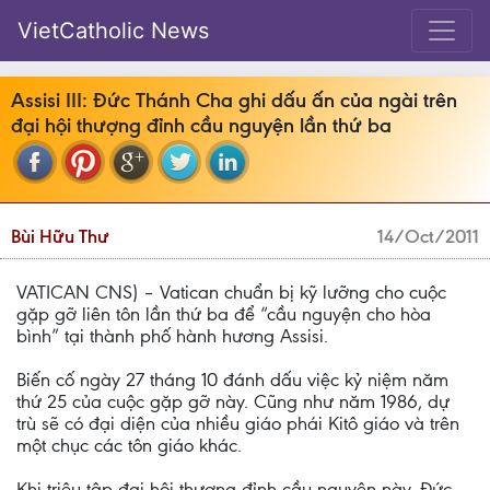
VietCatholic News
Assisi III: Đức Thánh Cha ghi dấu ấn của ngài trên
đại hội thượng đỉnh cầu nguyện lần thứ ba
Bùi Hữu Thư
14/Oct/2011
VATICAN CNS) – Vatican chuẩn bị kỹ lưỡng cho cuộc
gặp gỡ liên tôn lần thứ ba để “cầu nguyện cho hòa
bình” tại thành phố hành hương Assisi.
Biến cố ngày 27 tháng 10 đánh dấu việc kỷ niệm năm
thứ 25 của cuộc gặp gỡ này. Cũng như năm 1986, dự
trù sẽ có đại diện của nhiều giáo phái Kitô giáo và trên
một chục các tôn giáo khác.
Khi triệu tập đại hội thượng đỉnh cầu nguyện này, Đức