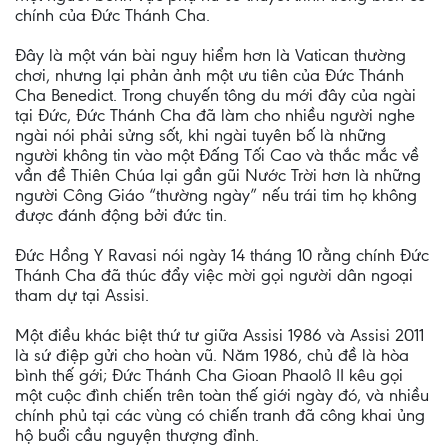
chính của Đức Thánh Cha.
Đây là một ván bài nguy hiểm hơn là Vatican thường
chơi, nhưng lại phản ảnh một ưu tiên của Đức Thánh
Cha Benedict. Trong chuyến tông du mới đây của ngài
tại Đức, Đức Thánh Cha đã làm cho nhiều người nghe
ngài nói phải sửng sốt, khi ngài tuyên bố là những
người không tin vào một Đấng Tối Cao và thắc mắc về
vần đề Thiên Chúa lại gần gũi Nước Trời hơn là những
người Công Giáo “thường ngày” nếu trái tim họ không
được đánh động bởi đức tin.
Đức Hồng Y Ravasi nói ngày 14 tháng 10 rằng chính Đức
Thánh Cha đã thúc đẩy việc mời gọi người dân ngoại
tham dự tại Assisi.
Một điều khác biệt thứ tư giữa Assisi 1986 và Assisi 2011
là sứ điệp gửi cho hoàn vũ. Năm 1986, chủ đề là hòa
bình thế gới; Đức Thánh Cha Gioan Phaolô II kêu gọi
một cuộc đình chiến trên toàn thế giới ngày đó, và nhiều
chính phủ tại các vùng có chiến tranh đã công khai ủng
hộ buổi cầu nguyện thượng đỉnh.