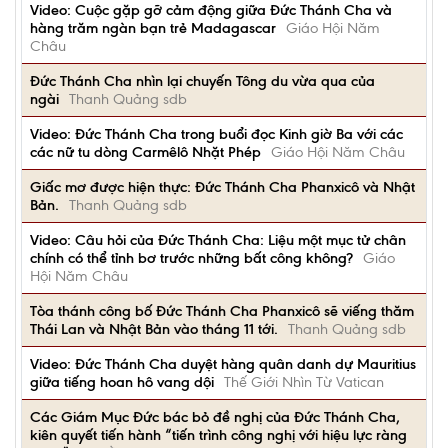
Video: Cuộc gặp gỡ cảm động giữa Đức Thánh Cha và
hàng trăm ngàn bạn trẻ Madagascar
Giáo Hội Năm
Châu
Đức Thánh Cha nhìn lại chuyến Tông du vừa qua của
ngài
Thanh Quảng sdb
Video: Đức Thánh Cha trong buổi đọc Kinh giờ Ba với các
các nữ tu dòng Carmêlô Nhặt Phép
Giáo Hội Năm Châu
Giấc mơ được hiện thực: Đức Thánh Cha Phanxicô và Nhật
Bản.
Thanh Quảng sdb
Video: Câu hỏi của Đức Thánh Cha: Liệu một mục tử chân
chính có thể tỉnh bơ trước những bất công không?
Giáo
Hội Năm Châu
Tòa thánh công bố Đức Thánh Cha Phanxicô sẽ viếng thăm
Thái Lan và Nhật Bản vào tháng 11 tới.
Thanh Quảng sdb
Video: Đức Thánh Cha duyệt hàng quân danh dự Mauritius
giữa tiếng hoan hô vang dội
Thế Giới Nhìn Từ Vatican
Các Giám Mục Đức bác bỏ đề nghị của Đức Thánh Cha,
kiên quyết tiến hành “tiến trình công nghị với hiệu lực ràng