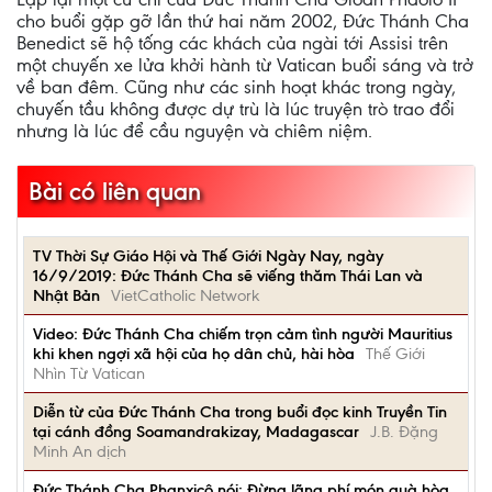
cho buổi gặp gỡ lần thứ hai năm 2002, Đức Thánh Cha
Benedict sẽ hộ tống các khách của ngài tới Assisi trên
một chuyến xe lửa khởi hành từ Vatican buổi sáng và trở
về ban đêm. Cũng như các sinh hoạt khác trong ngày,
chuyến tầu không được dự trù là lúc truyện trò trao đổi
nhưng là lúc để cầu nguyện và chiêm niệm.
Bài có liên quan
TV Thời Sự Giáo Hội và Thế Giới Ngày Nay, ngày
16/9/2019: Đức Thánh Cha sẽ viếng thăm Thái Lan và
Nhật Bản
VietCatholic Network
Video: Đức Thánh Cha chiếm trọn cảm tình người Mauritius
khi khen ngợi xã hội của họ dân chủ, hài hòa
Thế Giới
Nhìn Từ Vatican
Diễn từ của Đức Thánh Cha trong buổi đọc kinh Truyền Tin
tại cánh đồng Soamandrakizay, Madagascar
J.B. Đặng
Minh An dịch
Đức Thánh Cha Phanxicô nói: Đừng lãng phí món quà hòa