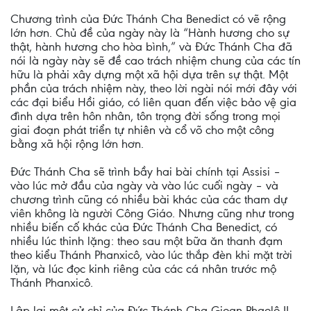
Chương trình của Đức Thánh Cha Benedict có vẽ rộng
lớn hơn. Chủ đề của ngày này là “Hành hương cho sự
thật, hành hương cho hòa bình,” và Đức Thánh Cha đã
nói là ngày này sẽ đề cao trách nhiệm chung của các tín
hữu là phải xây dựng một xã hội dựa trên sự thật. Một
phần của trách nhiệm này, theo lời ngài nói mới đây với
các đại biểu Hồi giáo, có liên quan đến việc bảo vệ gia
đình dựa trên hôn nhân, tôn trọng đời sống trong mọi
giai đoạn phát triển tự nhiên và cổ võ cho một công
bằng xã hội rộng lớn hơn.
Đức Thánh Cha sẽ trình bầy hai bài chính tại Assisi –
vào lúc mở đầu của ngày và vào lúc cuối ngày – và
chương trình cũng có nhiều bài khác của các tham dự
viên không là người Công Giáo. Nhưng cũng như trong
nhiều biến cố khác của Đức Thánh Cha Benedict, có
nhiều lúc thinh lặng: theo sau một bữa ăn thanh đạm
theo kiểu Thánh Phanxicô, vào lúc thắp đèn khi mặt trời
lặn, và lúc đọc kinh riêng của các cá nhân trước mộ
Thánh Phanxicô.
Lập lại một cử chỉ của Đức Thánh Cha Gioan Phaolô II