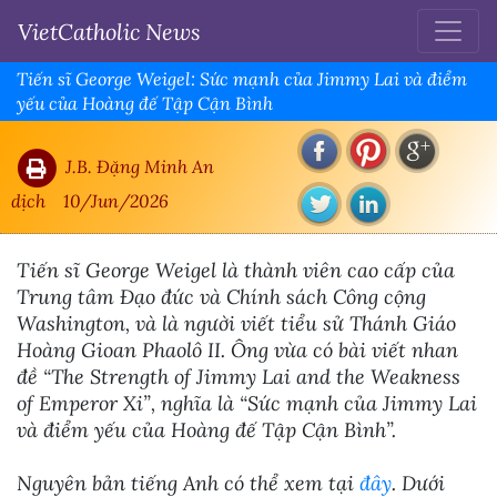
VietCatholic News
Tiến sĩ George Weigel: Sức mạnh của Jimmy Lai và điểm
yếu của Hoàng đế Tập Cận Bình
J.B. Đặng Minh An
dịch
10/Jun/2026
Tiến sĩ George Weigel là thành viên cao cấp của
Trung tâm Đạo đức và Chính sách Công cộng
Washington, và là người viết tiểu sử Thánh Giáo
Hoàng Gioan Phaolô II. Ông vừa có bài viết nhan
đề “The Strength of Jimmy Lai and the Weakness
of Emperor Xi”, nghĩa là “Sức mạnh của Jimmy Lai
và điểm yếu của Hoàng đế Tập Cận Bình”.
Nguyên bản tiếng Anh có thể xem tại
đây
. Dưới