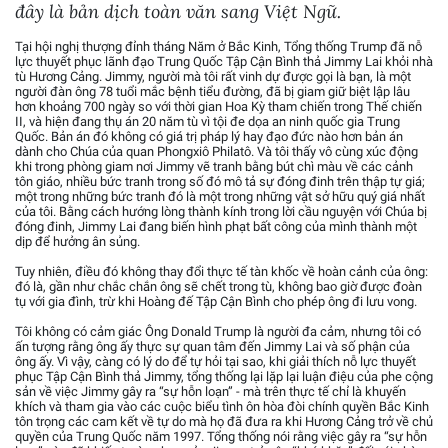
đây là bản dịch toàn văn sang Việt Ngữ.
Tại hội nghị thượng đỉnh tháng Năm ở Bắc Kinh, Tổng thống Trump đã nỗ
lực thuyết phục lãnh đạo Trung Quốc Tập Cận Bình thả Jimmy Lai khỏi nhà
tù Hương Cảng. Jimmy, người mà tôi rất vinh dự được gọi là bạn, là một
người đàn ông 78 tuổi mắc bệnh tiểu đường, đã bị giam giữ biệt lập lâu
hơn khoảng 700 ngày so với thời gian Hoa Kỳ tham chiến trong Thế chiến
II, và hiện đang thụ án 20 năm tù vì tội đe dọa an ninh quốc gia Trung
Quốc. Bản án đó không có giá trị pháp lý hay đạo đức nào hơn bản án
dành cho Chúa của quan Phongxiô Philatô. Và tôi thấy vô cùng xúc động
khi trong phòng giam nơi Jimmy vẽ tranh bằng bút chì màu về các cảnh
tôn giáo, nhiều bức tranh trong số đó mô tả sự đóng đinh trên thập tự giá;
một trong những bức tranh đó là một trong những vật sở hữu quý giá nhất
của tôi. Bằng cách hướng lòng thành kính trong lời cầu nguyện với Chúa bị
đóng đinh, Jimmy Lai đang biến hình phạt bất công của mình thành một
dịp để hưởng ân sủng.
Tuy nhiên, điều đó không thay đổi thực tế tàn khốc về hoàn cảnh của ông:
đó là, gần như chắc chắn ông sẽ chết trong tù, không bao giờ được đoàn
tụ với gia đình, trừ khi Hoàng đế Tập Cận Bình cho phép ông đi lưu vong.
Tôi không có cảm giác Ông Donald Trump là người đa cảm, nhưng tôi có
ấn tượng rằng ông ấy thực sự quan tâm đến Jimmy Lai và số phận của
ông ấy. Vì vậy, càng có lý do để tự hỏi tại sao, khi giải thích nỗ lực thuyết
phục Tập Cận Bình thả Jimmy, tổng thống lại lặp lại luận điệu của phe cộng
sản về việc Jimmy gây ra “sự hỗn loạn” - mà trên thực tế chỉ là khuyến
khích và tham gia vào các cuộc biểu tình ôn hòa đòi chính quyền Bắc Kinh
tôn trọng các cam kết về tự do mà họ đã đưa ra khi Hương Cảng trở về chủ
quyền của Trung Quốc năm 1997. Tổng thống nói rằng việc gây ra “sự hỗn