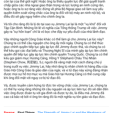
còn lại của thế giới nghĩ: Hoặc ông ta thiếu quyền lực để giải quyết tranh
chấp giữa các nhà ngoại giao thận trọng và lực lượng an ninh cứng rắn,
hoặc ông ta lo sợ rằng việc đứng về phía Bộ Ngoại giao sẽ làm suy yếu
quyền kiểm soát vững chắc của ông ta đối với bộ máy an ninh nội bộ, và
điều đó sẽ gây nguy hiểm cho chính ông ta.
Và tôi cho rằng đó là lý do tại sao vụ Jimmy Lai lại là một “vụ khó” đối với
Tập Cận Bình: Những lời lẽ vô nghĩa của Tổng thống Trump về việc Jimmy
gây ra “sự hỗn loạn” chỉ là vỏ bọc che đậy sự yếu đuối của nhà lãnh đạo.
Vậy những người Công Giáo khác có thể làm gì cho Jimmy Lai lúc này?
Chúng ta có thể cầu nguyện cho ông ấy mỗi ngày. Chúng ta có thể thúc
giục chính quyền tiếp tục gây áp lực để Jimmy được thả, và chúng ta có
thể kêu gọi các đại biểu và Thượng Nghị Sĩ của mình gây áp lực lên chính
quyền để tiếp tục gây áp lực lên chính quyền Trung Quốc. Chúng ta có thể
kêu gọi giám mục Hương Cảng, Hồng Y Stêphanô Châu Thủ Nhân
(Stephen Chow, 周星馳), SJ, người đã vắng mặt một cách đáng chú ý
trong suốt vụ việc Jimmy Lai, hãy nhớ rằng tù nhân chính trị hàng đầu của
Giáo Hội Công Giáo là giáo dân của ngài, và vị tử đạo này xứng đáng nhận
được mọi sự hỗ trợ mục vụ mà Giáo hội tại Hương Cảng có thể cung cấp
khi ông đối mặt với nguy cơ bị tử đạo đỏ.
Và, được truyền cảm hứng từ đức tin vững chắc của Jimmy Lai, chúng ta
có thể hy vọng rằng những lời cầu nguyện và áp lực liên tục đó sẽ dẫn đến
việc ông được đoàn tụ với gia đình và được tự do, là điều mà Jimmy đã
cao cả bảo vệ bởi vì ông tin rằng đó là một nghĩa vụ tôn giáo và đạo đức.
Source:
First Things
The Strength of Jimmy Lai and the Weakness of