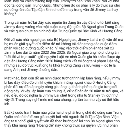
loạn” này đã khiến trường hợp của Jimmy trở nên “khó khăn” đối với nhà
độc tài cộng sản Trung Quốc. Nhưng liệu đó có phải là lý do thực sự cho
sự cứng rắn của Tập Cận Bình cho đến nay trong vấn đề Jimmy Lai hay
không?
Trong vài năm trở lại đây, các nguồn tin đáng tin cậy đã cho tôi biết rằng
Jimmy đang vướng vào một cuộc xung đột giữa Bộ Ngoại giao Trung Quốc
và các quan chức an ninh nội địa Trung Quốc tại Bắc Kinh và Hương Cảng.
Đối với các nhà ngoại giao của Bộ Ngoại giao, Jimmy Lai là một vấn đề mà
họ muốn giải quyết dứt điểm để nó không tái diễn trong các cuộc đàm
phán với các cường quốc khác. Vì vậy, vào thời điểm phiên tòa xét xử
Jimmy kéo dài từ năm 2023 đến 2025, Bộ Ngoại giao ủng hộ phương án
“kết tội và trục xuất”: giữ nguyên Luật An ninh Quốc gia hà khắc được áp
đặt lên Hương Cảng năm 2020 bằng cách kết tội ông ta vi phạm luật này,
nhưng sau đó trục xuất ông ta khỏi Hương Cảng và lưu vong – có lẽ là
sang Anh, nơi Jimmy là công dân.
Mặt khác, bọn côn đồ an ninh được tường trình lập luận rằng, nếu Jimmy
bị lưu đày, điều đó chỉ khuyến khích những người khác ở Hương Cảng
phản đối sự đàn áp ngày càng gia tăng tại thành phố-quốc gia từng sôi
động này. Vì vậy, lập luận của chúng là, cứ để bản án 20 năm tù trôi qua, và
nếu điều đó có nghĩa là Jimmy Lai chết trong nhà tù Stanley, thì cứ như
vậy đi. Trong suy nghĩ méo mó của chúng, sự tàn ác như vậy có thể hữu
ích.
Bất kỳ cuộc tranh luận nào giữa hai phe phái trong chế độ cộng sản Trung
Quốc chỉ có thể được giải quyết bởi một người: đó là Tập Cận Bình. Việc
ông ta từ chối giải quyết vấn đề theo hướng có lợi cho Bộ Ngoại giao cho
thấy khả năng rằng “Hoàng đế” này không thực sự quyền lực như phần