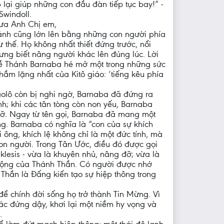
 lại giúp những con đầu đàn tiếp tục bay!” -
Swindoll.
hưa Anh Chị em,
ánh cũng lớn lên bằng những con người phía
 thế. Họ không nhất thiết đứng trước, nổi
ưng biết nâng người khác lên đúng lúc. Lời
ễ Thánh Barnaba hé mở một trong những sức
hầm lặng nhất của Kitô giáo: ‘tiếng kêu phía
aolô còn bị nghi ngờ, Barnaba đã đứng ra
nh; khi các tân tòng còn non yếu, Barnaba
ỡ. Ngay từ tên gọi, Barnaba đã mang một
g. Barnaba có nghĩa là “con của sự khích
i ông, khích lệ không chỉ là một đức tính, mà
con người. Trong Tân Ước, điều đó được gọi
klesis - vừa là khuyên nhủ, nâng đỡ; vừa là
ộng của Thánh Thần. Có người được nhớ
Thần là Đấng kiến tạo sự hiệp thông trong
ể chính đời sống họ trở thành Tin Mừng. Vì
ác đứng dậy, khơi lại một niềm hy vọng và
.