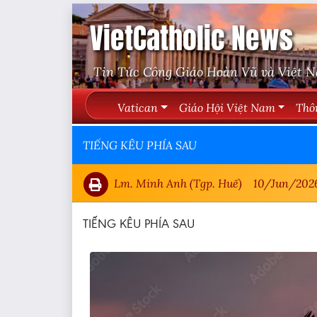
VietCatholic News
Tin Tức Công Giáo Hoàn Vũ và Việt 
Vatican
Giáo Hội Việt Nam
Thô
TIẾNG KÊU PHÍA SAU
Lm. Minh Anh (Tgp. Huế)
10/Jun/202
TIẾNG KÊU PHÍA SAU