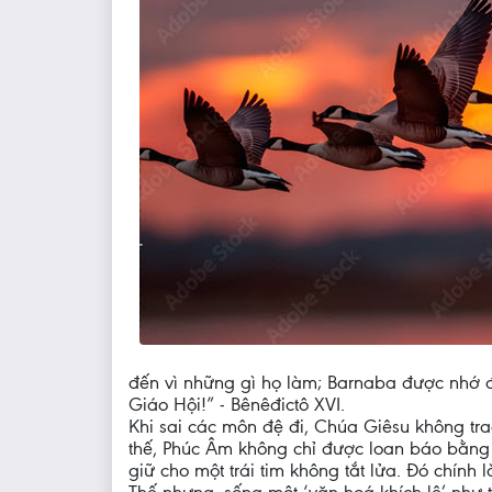
đến vì những gì họ làm; Barnaba được nhớ đ
Giáo Hội!” - Bênêđictô XVI.
Khi sai các môn đệ đi, Chúa Giêsu không tr
thế, Phúc Âm không chỉ được loan báo bằng 
giữ cho một trái tim không tắt lửa. Đó chính