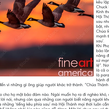
kêu lặp
Chuck 
Kính t
Hội Th
sau như
bật, nh
Chúa l
mạnh t
sau’.
Khi Ph
bảo lã
nâng đ
sứ mạn
lệ”. Nơ
là cả 
là para
hành đ
ến vì những gì ông giúp người khác trở thành. “Chúa Thánh 
ao cho họ một bảo đảm nào. Ngài muốn họ ra đi nghèo khó, đ
lời nói, nhưng còn qua những con người biết nâng người kh
 là những ‘tiếng kêu phía sau’ mà Hội Thánh mọi thời luôn cần