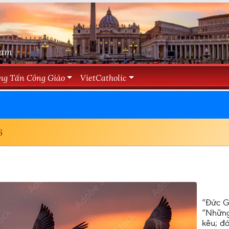
Nam
ng Tấn Công Giáo
VietCatholic
6
“Đức Gi
“Những
kêu; đó