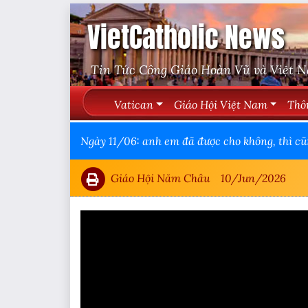
VietCatholic News
Tin Tức Công Giáo Hoàn Vũ và Việt 
Vatican
Giáo Hội Việt Nam
Thô
Ngày 11/06: anh em đã được cho không, thì 
Giáo Hội Năm Châu
10/Jun/2026