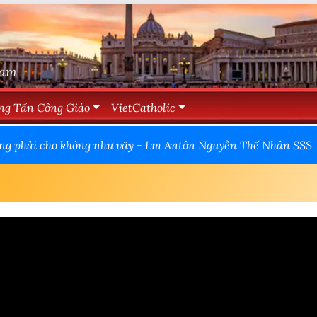
Nam
ng Tấn Công Giáo
VietCatholic
cũng phải cho không như vậy - Lm Antôn Nguyễn Thế Nhân SSS