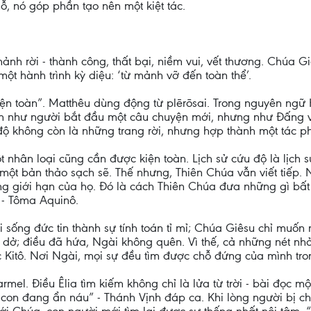
ỗ, nó góp phần tạo nên một kiệt tác.
nh rời - thành công, thất bại, niềm vui, vết thương. Chúa 
ột hành trình kỳ diệu: ‘từ mảnh vỡ đến toàn thể’.
kiện toàn”. Matthêu dùng động từ plērōsai. Trong nguyên ngữ
 như người bắt đầu một câu chuyện mới, nhưng như Đấng vi
 độ không còn là những trang rời, nhưng hợp thành một tác 
t nhân loại cũng cần được kiện toàn. Lịch sử cứu độ là lịc
 một bản thảo sạch sẽ. Thế nhưng, Thiên Chúa vẫn viết tiếp
 giới hạn của họ. Đó là cách Thiên Chúa đưa những gì bất
” - Tôma Aquinô.
sống đức tin thành sự tính toán tỉ mỉ; Chúa Giêsu chỉ muốn
bỏ dở; điều đã hứa, Ngài không quên. Vì thế, cả những nét n
ức Kitô. Nơi Ngài, mọi sự đều tìm được chỗ đứng của mình tro
mel. Điều Êlia tìm kiếm không chỉ là lửa từ trời - bài đọc mộ
i, con đang ẩn náu” - Thánh Vịnh đáp ca. Khi lòng người bị 