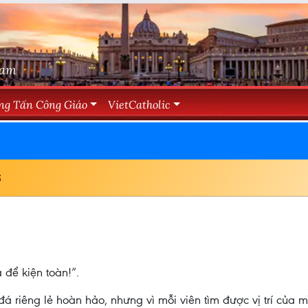
Nam
ng Tấn Công Giáo
VietCatholic
6
 để kiện toàn!”.
 riêng lẻ hoàn hảo, nhưng vì mỗi viên tìm được vị trí của m