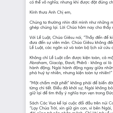
có thể vô nghĩa; nhưng khi được đặt đúng ch
Kính thưa Anh Chị em,
Chúng ta thường nhìn đời mình như những mả
ghép chúng lại. Lời Chúa hôm nay cho thấy m
Với Lề Luật, Chúa Giêsu nói, “Thầy đến để 
đưa đến sự viên mãn. Chúa Giêsu không đến
Lề Luật, các ngôn sứ và toàn bộ lịch sử cứu
Không chỉ Lề Luật cần được kiện toàn, cả mộ
Abraham, Giacóp, Đavít, Phêrô - không ai là
hành động; Ngài hành động ngay giữa những
phá huỷ tự nhiên, nhưng kiện toàn tự nhiên!
“Một chấm một phết” không phải để biến đời 
từng chi tiết. Điều đã khởi sự, Ngài không 
giữ lại để tìm thấy ý nghĩa trọn vẹn trong Đ
Sách Các Vua kể lại cuộc đối đầu trên núi Car
“Lạy Chúa Trời, xin giữ gìn con, vì bên Ngà