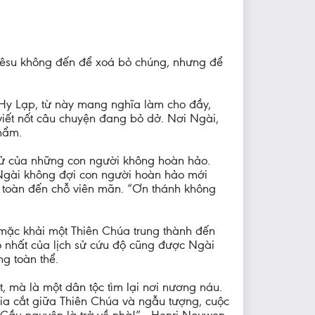
Giêsu không đến để xoá bỏ chúng, nhưng để
 Hy Lạp, từ này mang nghĩa làm cho đầy,
ết nốt câu chuyện đang bỏ dở. Nơi Ngài,
phẩm.
h sử của những con người không hoàn hảo.
. Ngài không đợi con người hoàn hảo mới
 toàn đến chỗ viên mãn. “Ơn thánh không
 mặc khải một Thiên Chúa trung thành đến
hỏ nhất của lịch sử cứu độ cũng được Ngài
ng toàn thể.
t, mà là một dân tộc tìm lại nơi nương náu.
chia cắt giữa Thiên Chúa và ngẫu tượng, cuộc