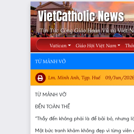
VietCatholic News
Tin Tức Công Giáo Hoàn Vũ và Việt 
Vatican
Giáo Hội Việt Nam
Thô
TỪ MẢNH VỠ
Lm. Minh Anh, Tgp. Huế
09/Jun/202
TỪ MẢNH VỠ
ĐẾN TOÀN THỂ
“Thầy đến không phải là để bãi bỏ, nhưng là
Một bức tranh khảm không đẹp vì từng viên đá