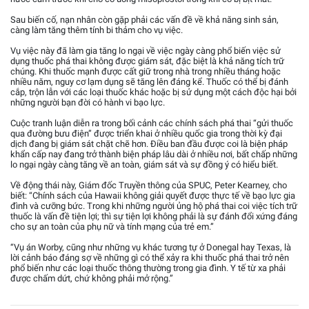
Sau biến cố, nạn nhân còn gặp phải các vấn đề về khả năng sinh sản,
càng làm tăng thêm tính bi thảm cho vụ việc.
Vụ việc này đã làm gia tăng lo ngại về việc ngày càng phổ biến việc sử
dụng thuốc phá thai không được giám sát, đặc biệt là khả năng tích trữ
chúng. Khi thuốc mạnh được cất giữ trong nhà trong nhiều tháng hoặc
nhiều năm, nguy cơ lạm dụng sẽ tăng lên đáng kể. Thuốc có thể bị đánh
cắp, trộn lẫn với các loại thuốc khác hoặc bị sử dụng một cách độc hại bởi
những người bạn đời có hành vi bạo lực.
Cuộc tranh luận diễn ra trong bối cảnh các chính sách phá thai “gửi thuốc
qua đường bưu điện” được triển khai ở nhiều quốc gia trong thời kỳ đại
dịch đang bị giám sát chặt chẽ hơn. Điều ban đầu được coi là biện pháp
khẩn cấp nay đang trở thành biện pháp lâu dài ở nhiều nơi, bất chấp những
lo ngại ngày càng tăng về an toàn, giám sát và sự đồng ý có hiểu biết.
Về động thái này, Giám đốc Truyền thông của SPUC, Peter Kearney, cho
biết: “Chính sách của Hawaii không giải quyết được thực tế về bạo lực gia
đình và cưỡng bức. Trong khi những người ủng hộ phá thai coi việc tích trữ
thuốc là vấn đề tiện lợi; thì sự tiện lợi không phải là sự đánh đổi xứng đáng
cho sự an toàn của phụ nữ và tính mạng của trẻ em.”
“Vụ án Worby, cũng như những vụ khác tương tự ở Donegal hay Texas, là
lời cảnh báo đáng sợ về những gì có thể xảy ra khi thuốc phá thai trở nên
phổ biến như các loại thuốc thông thường trong gia đình. Y tế từ xa phải
được chấm dứt, chứ không phải mở rộng.”