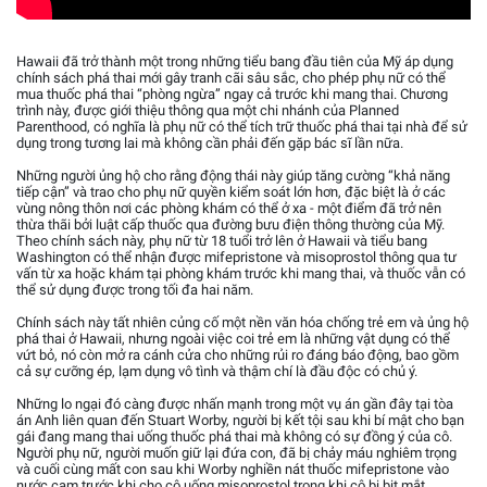
Hawaii đã trở thành một trong những tiểu bang đầu tiên của Mỹ áp dụng
chính sách phá thai mới gây tranh cãi sâu sắc, cho phép phụ nữ có thể
mua thuốc phá thai “phòng ngừa” ngay cả trước khi mang thai. Chương
trình này, được giới thiệu thông qua một chi nhánh của Planned
Parenthood, có nghĩa là phụ nữ có thể tích trữ thuốc phá thai tại nhà để sử
dụng trong tương lai mà không cần phải đến gặp bác sĩ lần nữa.
Những người ủng hộ cho rằng động thái này giúp tăng cường “khả năng
tiếp cận” và trao cho phụ nữ quyền kiểm soát lớn hơn, đặc biệt là ở các
vùng nông thôn nơi các phòng khám có thể ở xa - một điểm đã trở nên
thừa thãi bởi luật cấp thuốc qua đường bưu điện thông thường của Mỹ.
Theo chính sách này, phụ nữ từ 18 tuổi trở lên ở Hawaii và tiểu bang
Washington có thể nhận được mifepristone và misoprostol thông qua tư
vấn từ xa hoặc khám tại phòng khám trước khi mang thai, và thuốc vẫn có
thể sử dụng được trong tối đa hai năm.
Chính sách này tất nhiên củng cố một nền văn hóa chống trẻ em và ủng hộ
phá thai ở Hawaii, nhưng ngoài việc coi trẻ em là những vật dụng có thể
vứt bỏ, nó còn mở ra cánh cửa cho những rủi ro đáng báo động, bao gồm
cả sự cưỡng ép, lạm dụng vô tình và thậm chí là đầu độc có chủ ý.
Những lo ngại đó càng được nhấn mạnh trong một vụ án gần đây tại tòa
án Anh liên quan đến Stuart Worby, người bị kết tội sau khi bí mật cho bạn
gái đang mang thai uống thuốc phá thai mà không có sự đồng ý của cô.
Người phụ nữ, người muốn giữ lại đứa con, đã bị chảy máu nghiêm trọng
và cuối cùng mất con sau khi Worby nghiền nát thuốc mifepristone vào
nước cam trước khi cho cô uống misoprostol trong khi cô bị bịt mắt.