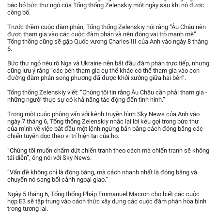
bác bỏ bức thư ngỏ của Tổng thống Zelenskiy một ngày sau khi nó được
công bố.
Trước thềm cuộc đàm phán, Tổng thống Zelenskiy nói rằng “Âu Châu nên
được tham gia vào các cuộc đàm phán và nên đóng vai trò mạnh mẽ”.
Tổng thống cũng sẽ gặp Quốc vương Charles III của Anh vào ngày 8 tháng
6.
Bức thư ngỏ nêu rõ Nga và Ukraine nên bắt đầu đàm phán trực tiếp, nhưng
cũng lưu ý rằng “các bên tham gia cụ thể khác có thể tham gia vào con
đường đàm phán song phương đã được khởi xướng giữa hai bên”.
Tổng thống Zelenskiy viết: “Chúng tôi tin rằng Âu Châu cần phải tham gia -
những người thực sự có khả năng tác động đến tình hình.”
Trong một cuộc phỏng vấn với kênh truyền hình Sky News của Anh vào
ngày 7 tháng 6, Tổng thống Zelenskiy nhắc lại lời kêu gọi trong bức thư
của mình về việc bắt đầu một lệnh ngừng bắn bằng cách đóng băng các
chiến tuyến dọc theo vị trí hiện tại của họ.
“Chúng tôi muốn chấm dứt chiến tranh theo cách mà chiến tranh sẽ không
tái diễn”, ông nói với Sky News.
“Vấn đề không chỉ là đóng băng, mà cách nhanh nhất là đóng băng và
chuyển nó sang bối cảnh ngoại giao.”
Ngày 5 tháng 6, Tổng thống Pháp Emmanuel Macron cho biết các cuộc
họp E3 sẽ tập trung vào cách thức xây dựng các cuộc đàm phán hòa bình
trong tương lai.