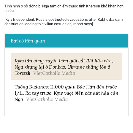
Tình hình ở bờ đông bị Nga tạm chiếm thuộc tỉnh Kherson khó khăn hơn
nhiều.
[Kyiv Independent: Russia obstructed evacuations after Kakhovka dam
destruction leading to civilian casualties, report says]
Bài có liên quan
Kyiv tấn công xuyên biên giới cắt đứt hậu cần,
Nga khựng lại ở Donbas. Ukraine thắng lớn ở
Toretsk
VietCatholic Media
Tướng Budanov: 11.000 quân Bắc Hàn đến trước
1/11. Ra tay trước: Kyiv vượt biên cắt đứt hậu cần
Nga
VietCatholic Media