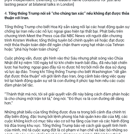
lasting peace' at bilateral talks in London]
4.
Tổng thống Trump nói sẽ “cho chúng tan xác” nếu không đạt được thỏa
thuận với Iran.
Tổng thống Trump cho biết Hoa Kỳ sẵn sàng nối lại các hoạt động quân sự
chống lại Iran nếu các nỗ lực ngoại giao hiện tại thất bại. Phát biểu trên
chương trình Meet the Press của đài NBC News với người dẫn chương
trình Kristen Welker, tổng thống tuyên bố chính quyền sẽ hoặc đạt được
một thỏa thuận toàn diện để ngăn chặn tham vọng hạt nhân của Tehran
hoặc “phá hủy hoàn toàn chúng”.
Cuộc phỏng vấn, được ghi hình vào thứ Sáu nhưng phát sóng vào Chúa
Nhật để kỷ niệm 100 ngày kể từ khi chiến tranh bắt đầu, đã nêu bật chiến
lược hai hướng: ngoại giao đầy rủi ro được hỗ trợ bởi mối đe dọa sử dụng
vũ lực áp đảo. Trong khi Tổng thống Trump cho biết Washington “rất gần
đạt được thỏa thuận” với giới lãnh đạo Iran, ông cảnh báo rằng việc quay
trở lại hành động quân sự sẽ là con đường ít phức tạp hơn nếu các cuộc
đàm phán bế tắc.
“Thành thật mà nói, tôi sẽ giải quyết vấn đề này bằng cách đàm phán hoặc
là cho chúng một trận tơi tả,” ông nói. “Đó thực ra là con đường dễ dàng
hơn.”
Những phát biểu của tổng thống được đưa ra trong bối cảnh địa chính trị
đầy biến động, đặc trưng bởi lệnh phong tỏa hải quân kéo dài của Mỹ, các
cuộc không kích có mục tiêu vào cơ sở hạ tầng của Iran và các hành động
trả đũa trong khu vực. Tổng thống Trump bảo vệ cách giải quyết tình hình
của mình, mô tả cuộc xung đột là có phạm vi hạn chế và bác bỏ những so