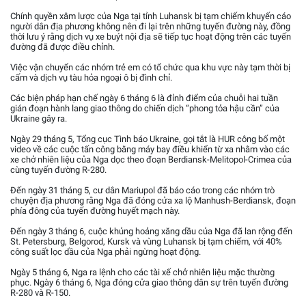
Chính quyền xâm lược của Nga tại tỉnh Luhansk bị tạm chiếm khuyến cáo
người dân địa phương không nên đi lại trên những tuyến đường này, đồng
thời lưu ý rằng dịch vụ xe buýt nội địa sẽ tiếp tục hoạt động trên các tuyến
đường đã được điều chỉnh.
Việc vận chuyển các nhóm trẻ em có tổ chức qua khu vực này tạm thời bị
cấm và dịch vụ tàu hỏa ngoại ô bị đình chỉ.
Các biện pháp hạn chế ngày 6 tháng 6 là đỉnh điểm của chuỗi hai tuần
gián đoạn hành lang giao thông do chiến dịch “phong tỏa hậu cần” của
Ukraine gây ra.
Ngày 29 tháng 5, Tổng cục Tình báo Ukraine, gọi tắt là HUR công bố một
video về các cuộc tấn công bằng máy bay điều khiển từ xa nhằm vào các
xe chở nhiên liệu của Nga dọc theo đoạn Berdiansk-Melitopol-Crimea của
cùng tuyến đường R-280.
Đến ngày 31 tháng 5, cư dân Mariupol đã báo cáo trong các nhóm trò
chuyện địa phương rằng Nga đã đóng cửa xa lộ Manhush-Berdiansk, đoạn
phía đông của tuyến đường huyết mạch này.
Đến ngày 3 tháng 6, cuộc khủng hoảng xăng dầu của Nga đã lan rộng đến
St. Petersburg, Belgorod, Kursk và vùng Luhansk bị tạm chiếm, với 40%
công suất lọc dầu của Nga phải ngừng hoạt động.
Ngày 5 tháng 6, Nga ra lệnh cho các tài xế chở nhiên liệu mặc thường
phục. Ngày 6 tháng 6, Nga đóng cửa giao thông dân sự trên tuyến đường
R-280 và R-150.