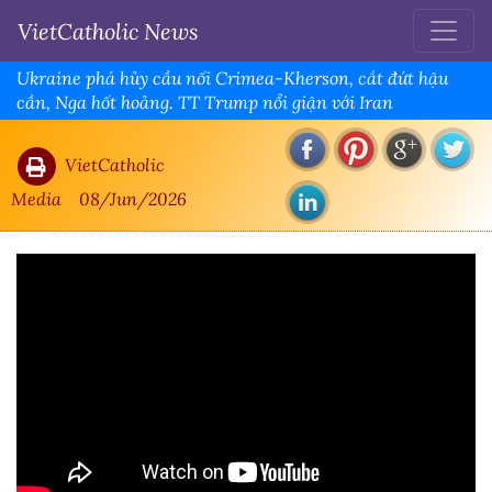
VietCatholic News
Ukraine phá hủy cầu nối Crimea-Kherson, cắt đứt hậu
cần, Nga hốt hoảng. TT Trump nổi giận với Iran
VietCatholic
Media
08/Jun/2026