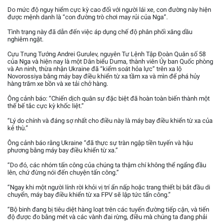
Do mức độ nguy hiểm cực kỳ cao đối với người lái xe, con đường này hiện
được mệnh danh là “con đường trò chơi may rủi của Nga”.
Tình trạng này đã dẫn đến việc áp dụng chế độ phân phối xăng dầu
nghiêm ngặt.
Cựu Trung Tướng Andrei Gurulev, nguyên Tư Lệnh Tập Đoàn Quân số 58
của Nga và hiện nay là một Dân biểu Duma, thành viên Ủy ban Quốc phòng
và An ninh, thừa nhận Ukraine đã “kiểm soát hỏa lực” trên xa lộ
Novorossiya bằng máy bay điều khiển từ xa tầm xa và mìn để phá hủy
hàng trăm xe bồn và xe tải chở hàng.
Ông cảnh báo: “Chiến dịch quân sự đặc biệt đã hoàn toàn biến thành một
thế bế tắc cực kỳ khốc liệt.”
“Lý do chính và đáng sợ nhất cho điều này là máy bay điều khiển từ xa của
kẻ thù.”
Ông cảnh báo rằng Ukraine “đã thực sự tràn ngập tiền tuyến và hậu
phương bằng máy bay điều khiển từ xa.”
“Do đó, các nhóm tấn công của chúng ta thậm chí không thể ngẩng đầu
lên, chứ đừng nói đến chuyện tấn công.”
“Ngay khi một người lính rời khỏi vị trí ẩn nấp hoặc trang thiết bị bắt đầu di
chuyển, máy bay điều khiển từ xa FPV sẽ lập tức tấn công.”
“Bộ binh đang bị tiêu diệt hàng loạt trên các tuyến đường tiếp cận, và tiến
độ được đo bằng mét và các vành đai rừng, điều mà chúng ta đang phải