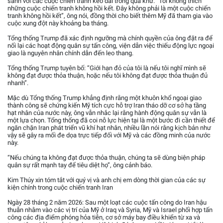
sánh với các cuộc chiến tranh kéo dài trong quá khứ. “Tôi không thích
những cuộc chiến tranh không hồi kết. Đây không phải là một cuộc chiến
tranh không hồi kết”, ông nói, đồng thời cho biết thêm Mỹ đã tham gia vào
cuộc xung đột này khoảng ba tháng.
Tổng thống Trump đã xác định ngưỡng mà chính quyền của ông đặt ra để
nối lại các hoạt động quân sự tấn công, viện dẫn việc thiếu động lực ngoại
giao là nguyên nhân chính dẫn đến leo thang.
Tổng thống Trump tuyên bố: “Giới hạn đỏ của tôi là nếu tôi nghĩ mình sẽ
không đạt được thỏa thuận, hoặc nếu tôi không đạt được thỏa thuận đủ
nhanh”.
Mặc dù Tổng thống Trump khẳng định rằng một khuôn khổ ngoại giao
thành công sẽ chứng kiến Mỹ tích cực hỗ trợ Iran tháo dỡ cơ sở hạ tầng
hạt nhân của nước này, ông vẫn nhắc lại rằng hành động quân sự vẫn là
một lựa chọn. Tổng thống đã coi nỗ lực hiện tại là một bước đi cần thiết để
ngăn chặn Iran phát triển vũ khí hạt nhân, nhiều lần nói rằng kịch bản như
vậy sẽ gây ra mối đe dọa trực tiếp đối với Mỹ và các đồng minh của nước
này.
“Nếu chúng ta không đạt được thỏa thuận, chúng ta sẽ dùng biện pháp
quân sự rất mạnh tay để tiêu diệt họ”, ông cảnh báo.
Kim Thúy xin tóm tắt với quý vị và anh chị em dòng thời gian của các sự
kiện chính trong cuộc chiến tranh Iran
Ngày 28 tháng 2 năm 2026: Sau một loạt các cuộc tấn công do Iran hậu
thuẫn nhằm vào các vị trí của Mỹ ở Iraq và Syria, Mỹ và Israel phối hợp tấn
công các địa điểm phóng hỏa tiễn, cơ sở máy bay điều khiển từ xa và