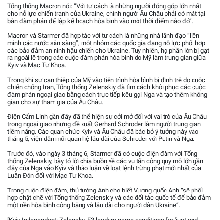
Tổng thống Macron nói: “Với tư cách là những người đóng góp lớn nhất
cho nỗ lực chiến tranh của Ukraine, chính người Âu Châu phải có mặt tại
bàn đàm phán để lập kế hoạch hòa bình vào một thời điểm nào đó”.
Macron và Starmer đã hợp tác với tư cách là những nhà lãnh đạo “liên
minh các nước sẵn sàng”, một nhóm các quốc gia đang nỗ lực phối hợp
các bảo đảm an ninh hậu chiến cho Ukraine. Tuy nhiên, họ phần lớn bị gạt
ra ngoài lề trong các cuộc đàm phán hòa bình do Mỹ làm trung gian giữa
Kyiv và Mạc Tư Khoa.
Trong khi sự can thiệp của Mỹ vào tiến trình hòa bình bị đình trệ do cuộc
chiến chống Iran, Tổng thống Zelenskiy đã tìm cách khôi phục các cuộc
đàm phán ngoại giao bằng cách trực tiếp kêu gọi Nga và tạo thêm không
gian cho sự tham gia của Âu Châu.
Điện Cẩm Linh gần đây đã thể hiện sự cởi mở đối với vai trò của Âu Châu
trong ngoại giao nhưng đề xuất Gerhard Schroder làm người trung gian
tiềm năng. Các quan chức Kyiv và Âu Châu đã bác bỏ ý tưởng này vào
tháng 5, viện dẫn mối quan hệ lâu dài của Schroder với Putin và Nga.
Trước đó, vào ngày 3 tháng 6, Starmer đã có cuộc điện đàm với Tổng
thống Zelenskiy, bày tỏ lời chia buồn về các vụ tấn công quy mô lớn gần
đây của Nga vào Kyiv và thảo luận về loạt lệnh trừng phạt mới nhất của
Luân Đôn đối với Mạc Tư Khoa.
Trong cuộc điện đàm, thủ tướng Anh cho biết Vương quốc Anh “sẽ phối
hợp chặt chẽ với Tổng thống Zelenskiy và các đối tác quốc tế để bảo đảm
một nền hòa bình công bằng và lâu dài cho người dân Ukraine”.
[Kyiv Independent: Zelensky, E3 leaders name conditions for 'just and