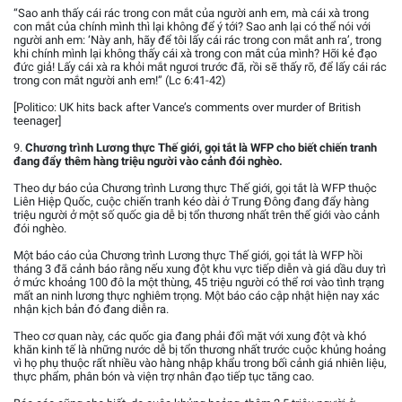
“Sao anh thấy cái rác trong con mắt của người anh em, mà cái xà trong
con mắt của chính mình thì lại không để ý tới? Sao anh lại có thể nói với
người anh em: ‘Này anh, hãy để tôi lấy cái rác trong con mắt anh ra’, trong
khi chính mình lại không thấy cái xà trong con mắt của mình? Hỡi kẻ đạo
đức giả! Lấy cái xà ra khỏi mắt ngươi trước đã, rồi sẽ thấy rõ, để lấy cái rác
trong con mắt người anh em!” (Lc 6:41-42)
[Politico: UK hits back after Vance’s comments over murder of British
teenager]
9.
Chương trình Lương thực Thế giới, gọi tắt là WFP cho biết chiến tranh
đang đẩy thêm hàng triệu người vào cảnh đói nghèo.
Theo dự báo của Chương trình Lương thực Thế giới, gọi tắt là WFP thuộc
Liên Hiệp Quốc, cuộc chiến tranh kéo dài ở Trung Đông đang đẩy hàng
triệu người ở một số quốc gia dễ bị tổn thương nhất trên thế giới vào cảnh
đói nghèo.
Một báo cáo của Chương trình Lương thực Thế giới, gọi tắt là WFP hồi
tháng 3 đã cảnh báo rằng nếu xung đột khu vực tiếp diễn và giá dầu duy trì
ở mức khoảng 100 đô la một thùng, 45 triệu người có thể rơi vào tình trạng
mất an ninh lương thực nghiêm trọng. Một báo cáo cập nhật hiện nay xác
nhận kịch bản đó đang diễn ra.
Theo cơ quan này, các quốc gia đang phải đối mặt với xung đột và khó
khăn kinh tế là những nước dễ bị tổn thương nhất trước cuộc khủng hoảng
vì họ phụ thuộc rất nhiều vào hàng nhập khẩu trong bối cảnh giá nhiên liệu,
thực phẩm, phân bón và viện trợ nhân đạo tiếp tục tăng cao.