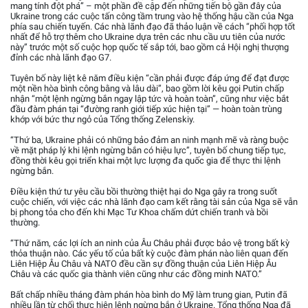
mang tính đột phá” – một phần đề cập đến những tiến bộ gần đây của
Ukraine trong các cuộc tấn công tầm trung vào hệ thống hậu cần của Nga
phía sau chiến tuyến. Các nhà lãnh đạo đã thảo luận về cách “phối hợp tốt
nhất để hỗ trợ thêm cho Ukraine dựa trên các nhu cầu ưu tiên của nước
này” trước một số cuộc họp quốc tế sắp tới, bao gồm cả Hội nghị thượng
đỉnh các nhà lãnh đạo G7.
Tuyên bố này liệt kê năm điều kiện “cần phải được đáp ứng để đạt được
một nền hòa bình công bằng và lâu dài”, bao gồm lời kêu gọi Putin chấp
nhận “một lệnh ngừng bắn ngay lập tức và hoàn toàn”, cũng như việc bắt
đầu đàm phán tại “đường ranh giới tiếp xúc hiện tại” — hoàn toàn trùng
khớp với bức thư ngỏ của Tổng thống Zelenskiy.
“Thứ ba, Ukraine phải có những bảo đảm an ninh mạnh mẽ và ràng buộc
về mặt pháp lý khi lệnh ngừng bắn có hiệu lực”, tuyên bố chung tiếp tục,
đồng thời kêu gọi triển khai một lực lượng đa quốc gia để thực thi lệnh
ngừng bắn.
Điều kiện thứ tư yêu cầu bồi thường thiệt hại do Nga gây ra trong suốt
cuộc chiến, với việc các nhà lãnh đạo cam kết rằng tài sản của Nga sẽ vẫn
bị phong tỏa cho đến khi Mạc Tư Khoa chấm dứt chiến tranh và bồi
thường.
“Thứ năm, các lợi ích an ninh của Âu Châu phải được bảo vệ trong bất kỳ
thỏa thuận nào. Các yếu tố của bất kỳ cuộc đàm phán nào liên quan đến
Liên Hiệp Âu Châu và NATO đều cần sự đồng thuận của Liên Hiệp Âu
Châu và các quốc gia thành viên cũng như các đồng minh NATO.”
Bất chấp nhiều tháng đàm phán hòa bình do Mỹ làm trung gian, Putin đã
nhiều lần từ chối thực hiện lệnh ngừng bắn ở Ukraine. Tổng thống Nga đã