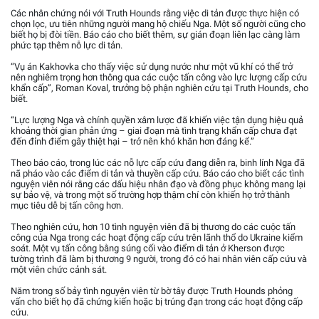
Các nhân chứng nói với Truth Hounds rằng việc di tản được thực hiện có
chọn lọc, ưu tiên những người mang hộ chiếu Nga. Một số người cũng cho
biết họ bị đòi tiền. Báo cáo cho biết thêm, sự gián đoạn liên lạc càng làm
phức tạp thêm nỗ lực di tản.
“Vụ án Kakhovka cho thấy việc sử dụng nước như một vũ khí có thể trở
nên nghiêm trọng hơn thông qua các cuộc tấn công vào lực lượng cấp cứu
khẩn cấp”, Roman Koval, trưởng bộ phận nghiên cứu tại Truth Hounds, cho
biết.
“Lực lượng Nga và chính quyền xâm lược đã khiến việc tận dụng hiệu quả
khoảng thời gian phản ứng – giai đoạn mà tình trạng khẩn cấp chưa đạt
đến đỉnh điểm gây thiệt hại – trở nên khó khăn hơn đáng kể.”
Theo báo cáo, trong lúc các nỗ lực cấp cứu đang diễn ra, binh lính Nga đã
nã pháo vào các điểm di tản và thuyền cấp cứu. Báo cáo cho biết các tình
nguyện viên nói rằng các dấu hiệu nhân đạo và đồng phục không mang lại
sự bảo vệ, và trong một số trường hợp thậm chí còn khiến họ trở thành
mục tiêu dễ bị tấn công hơn.
Theo nghiên cứu, hơn 10 tình nguyện viên đã bị thương do các cuộc tấn
công của Nga trong các hoạt động cấp cứu trên lãnh thổ do Ukraine kiểm
soát. Một vụ tấn công bằng súng cối vào điểm di tản ở Kherson được
tường trình đã làm bị thương 9 người, trong đó có hai nhân viên cấp cứu và
một viên chức cảnh sát.
Năm trong số bảy tình nguyện viên từ bờ tây được Truth Hounds phỏng
vấn cho biết họ đã chứng kiến hoặc bị trúng đạn trong các hoạt động cấp
cứu.