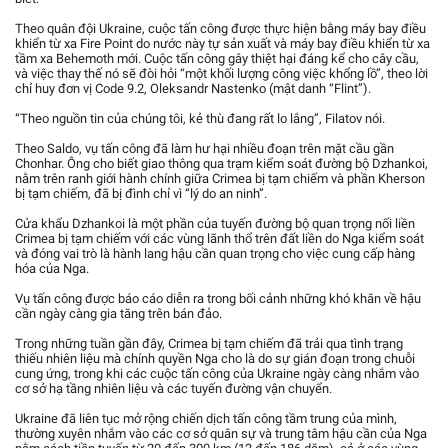
Theo quân đội Ukraine, cuộc tấn công được thực hiện bằng máy bay điều
khiển từ xa Fire Point do nước này tự sản xuất và máy bay điều khiển từ xa
tầm xa Behemoth mới. Cuộc tấn công gây thiệt hại đáng kể cho cây cầu,
và việc thay thế nó sẽ đòi hỏi “một khối lượng công việc khổng lồ”, theo lời
chỉ huy đơn vị Code 9.2, Oleksandr Nastenko (mật danh “Flint”).
“Theo nguồn tin của chúng tôi, kẻ thù đang rất lo lắng”, Filatov nói.
Theo Saldo, vụ tấn công đã làm hư hại nhiều đoạn trên mặt cầu gần
Chonhar. Ông cho biết giao thông qua trạm kiểm soát đường bộ Dzhankoi,
nằm trên ranh giới hành chính giữa Crimea bị tạm chiếm và phần Kherson
bị tạm chiếm, đã bị đình chỉ vì “lý do an ninh”.
Cửa khẩu Dzhankoi là một phần của tuyến đường bộ quan trọng nối liền
Crimea bị tạm chiếm với các vùng lãnh thổ trên đất liền do Nga kiểm soát
và đóng vai trò là hành lang hậu cần quan trọng cho việc cung cấp hàng
hóa của Nga.
Vụ tấn công được báo cáo diễn ra trong bối cảnh những khó khăn về hậu
cần ngày càng gia tăng trên bán đảo.
Trong những tuần gần đây, Crimea bị tạm chiếm đã trải qua tình trạng
thiếu nhiên liệu mà chính quyền Nga cho là do sự gián đoạn trong chuỗi
cung ứng, trong khi các cuộc tấn công của Ukraine ngày càng nhắm vào
cơ sở hạ tầng nhiên liệu và các tuyến đường vận chuyển.
Ukraine đã liên tục mở rộng chiến dịch tấn công tầm trung của mình,
thường xuyên nhắm vào các cơ sở quân sự và trung tâm hậu cần của Nga