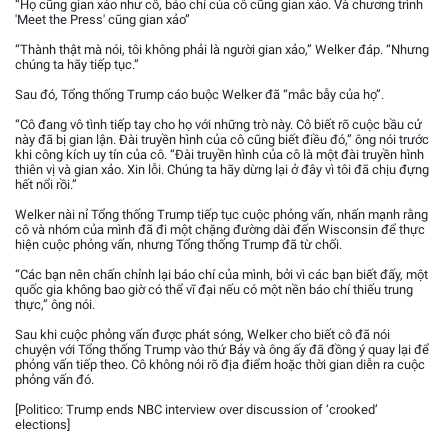
“Họ cũng gian xảo như cô, báo chí của cô cũng gian xảo. Và chương trình
'Meet the Press' cũng gian xảo”
“Thành thật mà nói, tôi không phải là người gian xảo,” Welker đáp. “Nhưng
chúng ta hãy tiếp tục.”
Sau đó, Tổng thống Trump cáo buộc Welker đã “mắc bẫy của họ”.
“Cô đang vô tình tiếp tay cho họ với những trò này. Cô biết rõ cuộc bầu cử
này đã bị gian lận. Đài truyền hình của cô cũng biết điều đó,” ông nói trước
khi công kích uy tín của cô. “Đài truyền hình của cô là một đài truyền hình
thiên vị và gian xảo. Xin lỗi. Chúng ta hãy dừng lại ở đây vì tôi đã chịu đựng
hết nổi rồi.”
Welker nài nỉ Tổng thống Trump tiếp tục cuộc phỏng vấn, nhấn mạnh rằng
cô và nhóm của mình đã đi một chặng đường dài đến Wisconsin để thực
hiện cuộc phỏng vấn, nhưng Tổng thống Trump đã từ chối.
“Các bạn nên chấn chỉnh lại báo chí của mình, bởi vì các bạn biết đấy, một
quốc gia không bao giờ có thể vĩ đại nếu có một nền báo chí thiếu trung
thực,” ông nói.
Sau khi cuộc phỏng vấn được phát sóng, Welker cho biết cô đã nói
chuyện với Tổng thống Trump vào thứ Bảy và ông ấy đã đồng ý quay lại để
phỏng vấn tiếp theo. Cô không nói rõ địa điểm hoặc thời gian diễn ra cuộc
phỏng vấn đó.
[Politico: Trump ends NBC interview over discussion of ‘crooked’
elections]