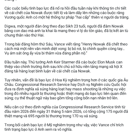
Các cuộc biểu tình bạo lực đã nổ ra hồi đầu tuần này khi thông tin chi tiết
về cái chết của Nowak được tiết lộ và làm dấy lên những cáo buộc rằng
Vương quốc Anh có một hệ thống tư pháp “hai cấp” thiên vị người da trắng.
Digwa, một người đàn ông theo đạo Sikh 23 tuổi, người đã đâm Nowak
bằng con dao mà anh ta khai là mang theo vì lý do tôn giáo, đã bị kết án tù
chung thân vào thứ Hai.
Trong bài đăng hôm thứ Sáu, Vance viết rằng “Henry Nowak đã chết theo
cách mà một nền văn minh diệt vong: bị bỏ rơi, bị chính quyền còng tay…
Vụ ám sát ông ấy vừa bi thảm vừa đáng phẫn nộ.”
Đầu tuần này, Thủ tướng Anh Keir Starmer đã cáo buộc Elon Musk can
thiệp vào chính trường Anh sau khi chủ sở hữu nền tảng mạng xã hội X
đăng tải hàng loạt bình luận về cái chết của Nowak.
Tuy nhiên, vấn đề là bạo lực ở Hoa Kỳ nghiêm trọng hơn ở các quốc gia Âu
Châu. Congressional Research Service hay Dịch vụ Nghiên cứu Quốc hội
đưa ra định nghĩa xả súng hàng loạt hay mass shooting là những vụ việc
trong đó nhiều người bị thương hoặc thiệt mạng do bạo lực liên quan đến
súng; cụ thể thuật ngữ này bao gồm tổng cộng bốn nạn nhân trở lên.
Nếu căn cứ theo định nghĩa của Congressional Research Service tính từ
đầu năm 2026 đến ngày 31 tháng 5 năm 2026, có tổng cộng 175 người đã
thiệt mạng và 695 người bị thương trong 170 vụ xả súng.
Trong bối cảnh bạo lực ở Mỹ nghiêm trọng như vậy, việc Vance chỉ trích
tình trạng bạo lực ở Anh xem ra vô nghĩa.