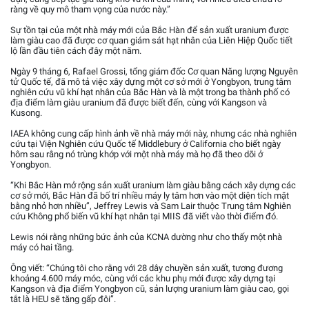
ràng về quy mô tham vọng của nước này.”
Sự tồn tại của một nhà máy mới của Bắc Hàn để sản xuất uranium được
làm giàu cao đã được cơ quan giám sát hạt nhân của Liên Hiệp Quốc tiết
lộ lần đầu tiên cách đây một năm.
Ngày 9 tháng 6, Rafael Grossi, tổng giám đốc Cơ quan Năng lượng Nguyên
tử Quốc tế, đã mô tả việc xây dựng một cơ sở mới ở Yongbyon, trung tâm
nghiên cứu vũ khí hạt nhân của Bắc Hàn và là một trong ba thành phố có
địa điểm làm giàu uranium đã được biết đến, cùng với Kangson và
Kusong.
IAEA không cung cấp hình ảnh về nhà máy mới này, nhưng các nhà nghiên
cứu tại Viện Nghiên cứu Quốc tế Middlebury ở California cho biết ngày
hôm sau rằng nó trùng khớp với một nhà máy mà họ đã theo dõi ở
Yongbyon.
“Khi Bắc Hàn mở rộng sản xuất uranium làm giàu bằng cách xây dựng các
cơ sở mới, Bắc Hàn đã bố trí nhiều máy ly tâm hơn vào một diện tích mặt
bằng nhỏ hơn nhiều”, Jeffrey Lewis và Sam Lair thuộc Trung tâm Nghiên
cứu Không phổ biến vũ khí hạt nhân tại MIIS đã viết vào thời điểm đó.
Lewis nói rằng những bức ảnh của KCNA dường như cho thấy một nhà
máy có hai tầng.
Ông viết: “Chúng tôi cho rằng với 28 dây chuyền sản xuất, tương đương
khoảng 4.600 máy móc, cùng với các khu phụ mới được xây dựng tại
Kangson và địa điểm Yongbyon cũ, sản lượng uranium làm giàu cao, gọi
tắt là HEU sẽ tăng gấp đôi”.