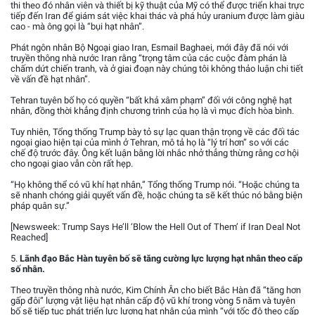
thi theo đó nhân viên và thiết bị kỹ thuật của Mỹ có thể được triển khai trực
tiếp đến Iran để giám sát việc khai thác và phá hủy uranium được làm giàu
cao - mà ông gọi là “bụi hạt nhân”.
Phát ngôn nhân Bộ Ngoại giao Iran, Esmail Baghaei, mới đây đã nói với
truyền thông nhà nước Iran rằng “trọng tâm của các cuộc đàm phán là
chấm dứt chiến tranh, và ở giai đoạn này chúng tôi không thảo luận chi tiết
về vấn đề hạt nhân”.
Tehran tuyên bố họ có quyền “bất khả xâm phạm” đối với công nghệ hạt
nhân, đồng thời khẳng định chương trình của họ là vì mục đích hòa bình.
Tuy nhiên, Tổng thống Trump bày tỏ sự lạc quan thận trọng về các đối tác
ngoại giao hiện tại của mình ở Tehran, mô tả họ là “lý trí hơn” so với các
chế độ trước đây. Ông kết luận bằng lời nhắc nhở thẳng thừng rằng cơ hội
cho ngoại giao vẫn còn rất hẹp.
“Họ không thể có vũ khí hạt nhân,” Tổng thống Trump nói. “Hoặc chúng ta
sẽ nhanh chóng giải quyết vấn đề, hoặc chúng ta sẽ kết thúc nó bằng biện
pháp quân sự.”
[Newsweek: Trump Says He’ll ‘Blow the Hell Out of Them’ if Iran Deal Not
Reached]
5.
Lãnh đạo Bắc Hàn tuyên bố sẽ tăng cường lực lượng hạt nhân theo cấp
số nhân.
Theo truyền thông nhà nước, Kim Chính Ân cho biết Bắc Hàn đã “tăng hơn
gấp đôi” lượng vật liệu hạt nhân cấp độ vũ khí trong vòng 5 năm và tuyên
bố sẽ tiếp tục phát triển lực lượng hạt nhân của mình “với tốc độ theo cấp