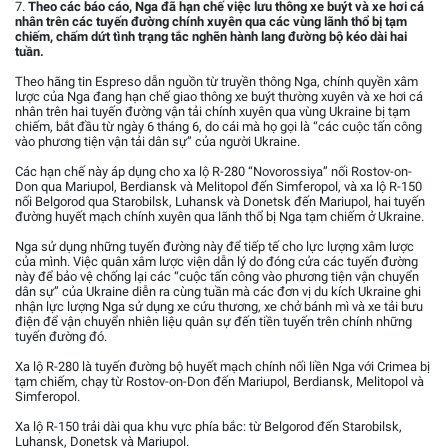
7.
Theo các báo cáo, Nga đã hạn chế việc lưu thông xe buýt và xe hơi cá
nhân trên các tuyến đường chính xuyên qua các vùng lãnh thổ bị tạm
chiếm, chấm dứt tình trạng tắc nghẽn hành lang đường bộ kéo dài hai
tuần.
Theo hãng tin Espreso dẫn nguồn từ truyền thông Nga, chính quyền xâm
lược của Nga đang hạn chế giao thông xe buýt thường xuyên và xe hơi cá
nhân trên hai tuyến đường vận tải chính xuyên qua vùng Ukraine bị tạm
chiếm, bắt đầu từ ngày 6 tháng 6, do cái mà họ gọi là “các cuộc tấn công
vào phương tiện vận tải dân sự” của người Ukraine.
Các hạn chế này áp dụng cho xa lộ R-280 “Novorossiya” nối Rostov-on-
Don qua Mariupol, Berdiansk và Melitopol đến Simferopol, và xa lộ R-150
nối Belgorod qua Starobilsk, Luhansk và Donetsk đến Mariupol, hai tuyến
đường huyết mạch chính xuyên qua lãnh thổ bị Nga tạm chiếm ở Ukraine.
Nga sử dụng những tuyến đường này để tiếp tế cho lực lượng xâm lược
của mình. Việc quân xâm lược viện dẫn lý do đóng cửa các tuyến đường
này để bảo vệ chống lại các “cuộc tấn công vào phương tiện vận chuyển
dân sự” của Ukraine diễn ra cùng tuần mà các đơn vị du kích Ukraine ghi
nhận lực lượng Nga sử dụng xe cứu thương, xe chở bánh mì và xe tải bưu
điện để vận chuyển nhiên liệu quân sự đến tiền tuyến trên chính những
tuyến đường đó.
Xa lộ R-280 là tuyến đường bộ huyết mạch chính nối liền Nga với Crimea bị
tạm chiếm, chạy từ Rostov-on-Don đến Mariupol, Berdiansk, Melitopol và
Simferopol.
Xa lộ R-150 trải dài qua khu vực phía bắc: từ Belgorod đến Starobilsk,
Luhansk, Donetsk và Mariupol.