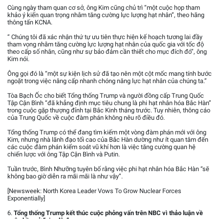
Cùng ngày tham quan cơ sở, ông Kim cũng chủ trì “một cuộc họp tham
khảo ý kiến quan trọng nhằm tăng cường lực lượng hạt nhân”, theo hãng
thông tấn KCNA.
“ Chúng tôi đã xác nhận thứ tự ưu tiên thực hiện kế hoạch tương lai đầy
tham vọng nhằm tăng cường lực lượng hạt nhân của quốc gia với tốc độ
theo cấp số nhân, cũng như sự bảo đảm cần thiết cho mục đích đó”, ông
Kim nói.
Ông gọi đó là “một sự kiện lịch sử đã tạo nên một cột mốc mang tính bước
ngoặt trong việc nâng cấp nhanh chóng năng lực hạt nhân của chúng ta.”
Tòa Bạch Ốc cho biết Tổng thống Trump và người đồng cấp Trung Quốc
Tập Cận Bình “đã khẳng định mục tiêu chung là phi hạt nhân hóa Bắc Hàn”
trong cuộc gặp thượng đỉnh tại Bắc Kinh tháng trước. Tuy nhiên, thông cáo
của Trung Quốc về cuộc đàm phán không nêu rõ điều đó.
Tổng thống Trump có thể đang tìm kiếm một vòng đàm phán mới với ông
Kim, nhưng nhà lãnh đạo tối cao của Bắc Hàn dường như ít quan tâm đến
các cuộc đàm phán kiểm soát vũ khí hơn là việc tăng cường quan hệ
chiến lược với ông Tập Cận Bình và Putin.
Tuần trước, Bình Nhưỡng tuyên bố rằng việc phi hạt nhân hóa Bắc Hàn “sẽ
không bao giờ diễn ra mãi mãi là như vậy”.
[Newsweek: North Korea Leader Vows To Grow Nuclear Forces
Exponentially]
6.
Tổng thống Trump kết thúc cuộc phỏng vấn trên NBC vì thảo luận về