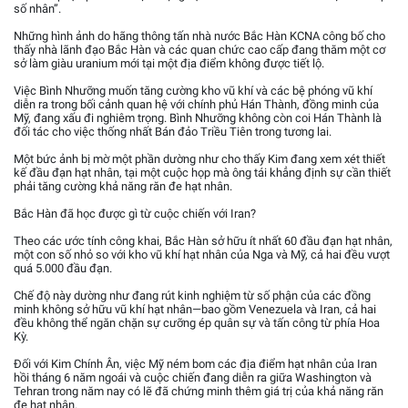
số nhân”.
Những hình ảnh do hãng thông tấn nhà nước Bắc Hàn KCNA công bố cho
thấy nhà lãnh đạo Bắc Hàn và các quan chức cao cấp đang thăm một cơ
sở làm giàu uranium mới tại một địa điểm không được tiết lộ.
Việc Bình Nhưỡng muốn tăng cường kho vũ khí và các bệ phóng vũ khí
diễn ra trong bối cảnh quan hệ với chính phủ Hán Thành, đồng minh của
Mỹ, đang xấu đi nghiêm trọng. Bình Nhưỡng không còn coi Hán Thành là
đối tác cho việc thống nhất Bán đảo Triều Tiên trong tương lai.
Một bức ảnh bị mờ một phần dường như cho thấy Kim đang xem xét thiết
kế đầu đạn hạt nhân, tại một cuộc họp mà ông tái khẳng định sự cần thiết
phải tăng cường khả năng răn đe hạt nhân.
Bắc Hàn đã học được gì từ cuộc chiến với Iran?
Theo các ước tính công khai, Bắc Hàn sở hữu ít nhất 60 đầu đạn hạt nhân,
một con số nhỏ so với kho vũ khí hạt nhân của Nga và Mỹ, cả hai đều vượt
quá 5.000 đầu đạn.
Chế độ này dường như đang rút kinh nghiệm từ số phận của các đồng
minh không sở hữu vũ khí hạt nhân—bao gồm Venezuela và Iran, cả hai
đều không thể ngăn chặn sự cưỡng ép quân sự và tấn công từ phía Hoa
Kỳ.
Đối với Kim Chính Ân, việc Mỹ ném bom các địa điểm hạt nhân của Iran
hồi tháng 6 năm ngoái và cuộc chiến đang diễn ra giữa Washington và
Tehran trong năm nay có lẽ đã chứng minh thêm giá trị của khả năng răn
đe hạt nhân.