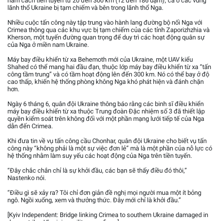
nằm cách tiền tuyến từ 20 đến 300 km (12 đến 186 dặm), cả ở các vùng
lãnh thổ Ukraine bị tạm chiếm và bên trong lãnh thổ Nga.
Nhiều cuộc tấn công này tập trung vào hành lang đường bộ nối Nga với
Crimea thông qua các khu vực bị tạm chiếm của các tỉnh Zaporizhzhia và
Kherson, một tuyến đường quan trọng để duy trì các hoạt động quân sự
của Nga ở miền nam Ukraine.
Máy bay điều khiển từ xa Behemoth mới của Ukraine, một UAV kiểu
Shahed có thể mang hai đầu đạn, thuộc lớp máy bay điều khiển từ xa “tấn
công tầm trung” và có tầm hoạt động lên đến 300 km. Nó có thể bay ở độ
cao thấp, khiến hệ thống phòng không Nga khó phát hiện và đánh chặn
hơn.
Ngày 6 tháng 6, quân đội Ukraine thông báo rằng các binh sĩ điều khiển
máy bay điều khiển từ xa thuộc Trung đoàn Đặc nhiệm số 3 đã thiết lập
quyền kiểm soát trên không đối với một phần mạng lưới tiếp tế của Nga
dẫn đến Crimea.
Khi đưa tin về vụ tấn công cầu Chonhar, quân đội Ukraine cho biết vụ tấn
công này “không phải là một sự việc đơn lẻ” mà là một phần của nỗ lực có
hệ thống nhằm làm suy yếu các hoạt động của Nga trên tiền tuyến.
“Đây chắc chắn chỉ là sự khởi đầu, các bạn sẽ thấy điều đó thôi,”
Nastenko nói.
“Điều gì sẽ xảy ra? Tôi chỉ đơn giản đề nghị mọi người mua một ít bỏng
ngô. Ngồi xuống, xem và thưởng thức. Đây mới chỉ là khởi đầu.”
[Kyiv Independent: Bridge linking Crimea to southern Ukraine damaged in