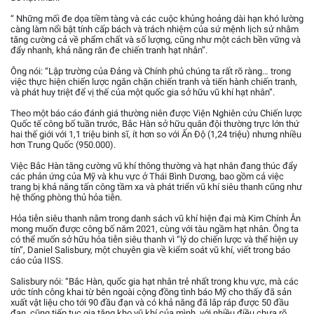
“ Những mối đe dọa tiềm tàng và các cuộc khủng hoảng dài hạn khó lường
càng làm nổi bật tính cấp bách và trách nhiệm của sứ mệnh lịch sử nhằm
tăng cường cả về phẩm chất và số lượng, cũng như một cách bền vững và
đẩy nhanh, khả năng răn đe chiến tranh hạt nhân”.
Ông nói: “Lập trường của Đảng và Chính phủ chúng ta rất rõ ràng… trong
việc thực hiện chiến lược ngăn chặn chiến tranh và tiến hành chiến tranh,
và phát huy triệt để vị thế của một quốc gia sở hữu vũ khí hạt nhân”.
Theo một báo cáo đánh giá thường niên được Viện Nghiên cứu Chiến lược
Quốc tế công bố tuần trước, Bắc Hàn sở hữu quân đội thường trực lớn thứ
hai thế giới với 1,1 triệu binh sĩ, ít hơn so với Ấn Độ (1,24 triệu) nhưng nhiều
hơn Trung Quốc (950.000).
Việc Bắc Hàn tăng cường vũ khí thông thường và hạt nhân đang thúc đẩy
các phản ứng của Mỹ và khu vực ở Thái Bình Dương, bao gồm cả việc
trang bị khả năng tấn công tầm xa và phát triển vũ khí siêu thanh cũng như
hệ thống phòng thủ hỏa tiễn.
Hỏa tiễn siêu thanh nằm trong danh sách vũ khí hiện đại mà Kim Chính Ân
mong muốn được công bố năm 2021, cùng với tàu ngầm hạt nhân. Ông ta
có thể muốn sở hữu hỏa tiễn siêu thanh vì “lý do chiến lược và thể hiện uy
tín”, Daniel Salisbury, một chuyên gia về kiểm soát vũ khí, viết trong báo
cáo của IISS.
Salisbury nói: “Bắc Hàn, quốc gia hạt nhân trẻ nhất trong khu vực, mà các
ước tính công khai từ bên ngoài cộng đồng tình báo Mỹ cho thấy đã sản
xuất vật liệu cho tới 90 đầu đạn và có khả năng đã lắp ráp được 50 đầu
đạn, cũng tiếp tục gia tăng kho vũ khí của mình, với nhiều điều chưa rõ