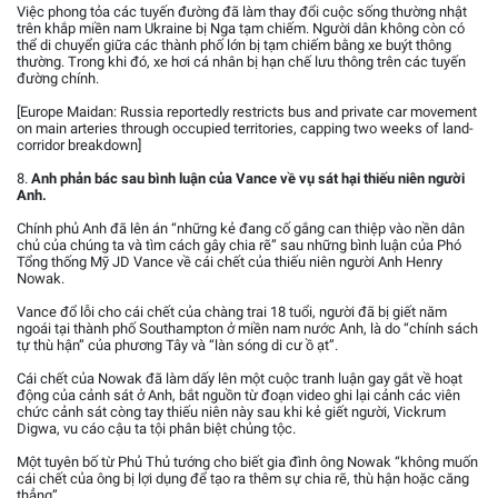
Việc phong tỏa các tuyến đường đã làm thay đổi cuộc sống thường nhật
trên khắp miền nam Ukraine bị Nga tạm chiếm. Người dân không còn có
thể di chuyển giữa các thành phố lớn bị tạm chiếm bằng xe buýt thông
thường. Trong khi đó, xe hơi cá nhân bị hạn chế lưu thông trên các tuyến
đường chính.
[Europe Maidan: Russia reportedly restricts bus and private car movement
on main arteries through occupied territories, capping two weeks of land-
corridor breakdown]
8.
Anh phản bác sau bình luận của Vance về vụ sát hại thiếu niên người
Anh.
Chính phủ Anh đã lên án “những kẻ đang cố gắng can thiệp vào nền dân
chủ của chúng ta và tìm cách gây chia rẽ” sau những bình luận của Phó
Tổng thống Mỹ JD Vance về cái chết của thiếu niên người Anh Henry
Nowak.
Vance đổ lỗi cho cái chết của chàng trai 18 tuổi, người đã bị giết năm
ngoái tại thành phố Southampton ở miền nam nước Anh, là do “chính sách
tự thù hận” của phương Tây và “làn sóng di cư ồ ạt”.
Cái chết của Nowak đã làm dấy lên một cuộc tranh luận gay gắt về hoạt
động của cảnh sát ở Anh, bắt nguồn từ đoạn video ghi lại cảnh các viên
chức cảnh sát còng tay thiếu niên này sau khi kẻ giết người, Vickrum
Digwa, vu cáo cậu ta tội phân biệt chủng tộc.
Một tuyên bố từ Phủ Thủ tướng cho biết gia đình ông Nowak “không muốn
cái chết của ông bị lợi dụng để tạo ra thêm sự chia rẽ, thù hận hoặc căng
thẳng”.