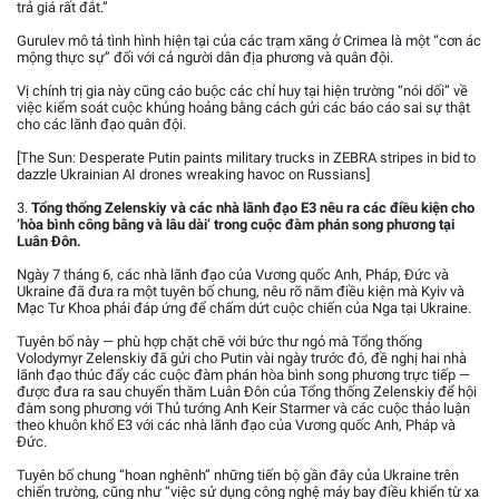
trả giá rất đắt.”
Gurulev mô tả tình hình hiện tại của các trạm xăng ở Crimea là một “cơn ác
mộng thực sự” đối với cả người dân địa phương và quân đội.
Vị chính trị gia này cũng cáo buộc các chỉ huy tại hiện trường “nói dối” về
việc kiểm soát cuộc khủng hoảng bằng cách gửi các báo cáo sai sự thật
cho các lãnh đạo quân đội.
[The Sun: Desperate Putin paints military trucks in ZEBRA stripes in bid to
dazzle Ukrainian AI drones wreaking havoc on Russians]
3.
Tổng thống Zelenskiy và các nhà lãnh đạo E3 nêu ra các điều kiện cho
‘hòa bình công bằng và lâu dài’ trong cuộc đàm phán song phương tại
Luân Đôn.
Ngày 7 tháng 6, các nhà lãnh đạo của Vương quốc Anh, Pháp, Đức và
Ukraine đã đưa ra một tuyên bố chung, nêu rõ năm điều kiện mà Kyiv và
Mạc Tư Khoa phải đáp ứng để chấm dứt cuộc chiến của Nga tại Ukraine.
Tuyên bố này — phù hợp chặt chẽ với bức thư ngỏ mà Tổng thống
Volodymyr Zelenskiy đã gửi cho Putin vài ngày trước đó, đề nghị hai nhà
lãnh đạo thúc đẩy các cuộc đàm phán hòa bình song phương trực tiếp —
được đưa ra sau chuyến thăm Luân Đôn của Tổng thống Zelenskiy để hội
đàm song phương với Thủ tướng Anh Keir Starmer và các cuộc thảo luận
theo khuôn khổ E3 với các nhà lãnh đạo của Vương quốc Anh, Pháp và
Đức.
Tuyên bố chung “hoan nghênh” những tiến bộ gần đây của Ukraine trên
chiến trường, cũng như “việc sử dụng công nghệ máy bay điều khiển từ xa