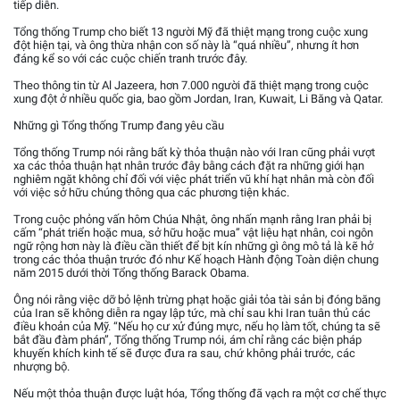
tiếp diễn.
Tổng thống Trump cho biết 13 người Mỹ đã thiệt mạng trong cuộc xung
đột hiện tại, và ông thừa nhận con số này là “quá nhiều”, nhưng ít hơn
đáng kể so với các cuộc chiến tranh trước đây.
Theo thông tin từ Al Jazeera, hơn 7.000 người đã thiệt mạng trong cuộc
xung đột ở nhiều quốc gia, bao gồm Jordan, Iran, Kuwait, Li Băng và Qatar.
Những gì Tổng thống Trump đang yêu cầu
Tổng thống Trump nói rằng bất kỳ thỏa thuận nào với Iran cũng phải vượt
xa các thỏa thuận hạt nhân trước đây bằng cách đặt ra những giới hạn
nghiêm ngặt không chỉ đối với việc phát triển vũ khí hạt nhân mà còn đối
với việc sở hữu chúng thông qua các phương tiện khác.
Trong cuộc phỏng vấn hôm Chúa Nhật, ông nhấn mạnh rằng Iran phải bị
cấm “phát triển hoặc mua, sở hữu hoặc mua” vật liệu hạt nhân, coi ngôn
ngữ rộng hơn này là điều cần thiết để bịt kín những gì ông mô tả là kẽ hở
trong các thỏa thuận trước đó như Kế hoạch Hành động Toàn diện chung
năm 2015 dưới thời Tổng thống Barack Obama.
Ông nói rằng việc dỡ bỏ lệnh trừng phạt hoặc giải tỏa tài sản bị đóng băng
của Iran sẽ không diễn ra ngay lập tức, mà chỉ sau khi Iran tuân thủ các
điều khoản của Mỹ. “Nếu họ cư xử đúng mực, nếu họ làm tốt, chúng ta sẽ
bắt đầu đàm phán”, Tổng thống Trump nói, ám chỉ rằng các biện pháp
khuyến khích kinh tế sẽ được đưa ra sau, chứ không phải trước, các
nhượng bộ.
Nếu một thỏa thuận được luật hóa, Tổng thống đã vạch ra một cơ chế thực