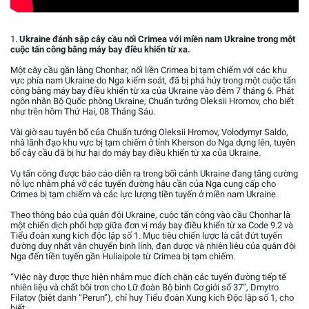
1.
Ukraine đánh sập cây cầu nối Crimea với miền nam Ukraine trong một
cuộc tấn công bằng máy bay điều khiển từ xa.
Một cây cầu gần làng Chonhar, nối liền Crimea bị tạm chiếm với các khu
vực phía nam Ukraine do Nga kiểm soát, đã bị phá hủy trong một cuộc tấn
công bằng máy bay điều khiển từ xa của Ukraine vào đêm 7 tháng 6. Phát
ngôn nhân Bộ Quốc phòng Ukraine, Chuẩn tướng Oleksii Hromov, cho biết
như trên hôm Thứ Hai, 08 Tháng Sáu.
Vài giờ sau tuyên bố của Chuẩn tướng Oleksii Hromov, Volodymyr Saldo,
nhà lãnh đạo khu vực bị tạm chiếm ở tỉnh Kherson do Nga dựng lên, tuyên
bố cây cầu đã bị hư hại do máy bay điều khiển từ xa của Ukraine.
Vụ tấn công được báo cáo diễn ra trong bối cảnh Ukraine đang tăng cường
nỗ lực nhằm phá vỡ các tuyến đường hậu cần của Nga cung cấp cho
Crimea bị tạm chiếm và các lực lượng tiền tuyến ở miền nam Ukraine.
Theo thông báo của quân đội Ukraine, cuộc tấn công vào cầu Chonhar là
một chiến dịch phối hợp giữa đơn vị máy bay điều khiển từ xa Code 9.2 và
Tiểu đoàn xung kích độc lập số 1. Mục tiêu chiến lược là cắt đứt tuyến
đường duy nhất vận chuyển binh lính, đạn dược và nhiên liệu của quân đội
Nga đến tiền tuyến gần Huliaipole từ Crimea bị tạm chiếm.
“Việc này được thực hiện nhằm mục đích chặn các tuyến đường tiếp tế
nhiên liệu và chất bôi trơn cho Lữ đoàn Bộ binh Cơ giới số 37”, Dmytro
Filatov (biệt danh “Perun”), chỉ huy Tiểu đoàn Xung kích Độc lập số 1, cho
biết.