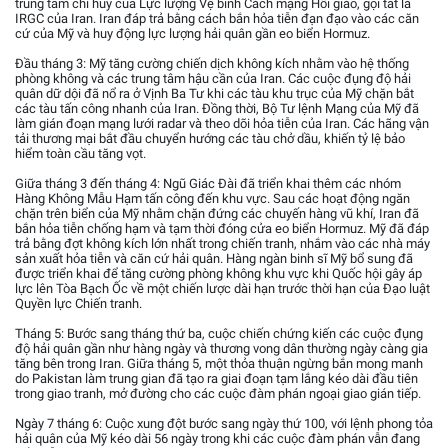
trung tâm chỉ huy của Lực lượng Vệ binh Cách mạng Hồi giáo, gọi tắt là
IRGC của Iran. Iran đáp trả bằng cách bắn hỏa tiễn đạn đạo vào các căn
cứ của Mỹ và huy động lực lượng hải quân gần eo biển Hormuz.
Đầu tháng 3: Mỹ tăng cường chiến dịch không kích nhằm vào hệ thống
phòng không và các trung tâm hậu cần của Iran. Các cuộc đụng độ hải
quân dữ dội đã nổ ra ở Vịnh Ba Tư khi các tàu khu trục của Mỹ chặn bắt
các tàu tấn công nhanh của Iran. Đồng thời, Bộ Tư lệnh Mạng của Mỹ đã
làm gián đoạn mạng lưới radar và theo dõi hỏa tiễn của Iran. Các hãng vận
tải thương mại bắt đầu chuyển hướng các tàu chở dầu, khiến tỷ lệ bảo
hiểm toàn cầu tăng vọt.
Giữa tháng 3 đến tháng 4: Ngũ Giác Đài đã triển khai thêm các nhóm
Hàng Không Mẫu Hạm tấn công đến khu vực. Sau các hoạt động ngăn
chặn trên biển của Mỹ nhằm chặn đứng các chuyến hàng vũ khí, Iran đã
bắn hỏa tiễn chống hạm và tạm thời đóng cửa eo biển Hormuz. Mỹ đã đáp
trả bằng đợt không kích lớn nhất trong chiến tranh, nhắm vào các nhà máy
sản xuất hỏa tiễn và căn cứ hải quân. Hàng ngàn binh sĩ Mỹ bổ sung đã
được triển khai để tăng cường phòng không khu vực khi Quốc hội gây áp
lực lên Tòa Bạch Ốc về một chiến lược dài hạn trước thời hạn của Đạo luật
Quyền lực Chiến tranh.
Tháng 5: Bước sang tháng thứ ba, cuộc chiến chứng kiến các cuộc đụng
độ hải quân gần như hàng ngày và thương vong dân thường ngày càng gia
tăng bên trong Iran. Giữa tháng 5, một thỏa thuận ngừng bắn mong manh
do Pakistan làm trung gian đã tạo ra giai đoạn tạm lắng kéo dài đầu tiên
trong giao tranh, mở đường cho các cuộc đàm phán ngoại giao gián tiếp.
Ngày 7 tháng 6: Cuộc xung đột bước sang ngày thứ 100, với lệnh phong tỏa
hải quân của Mỹ kéo dài 56 ngày trong khi các cuộc đàm phán vẫn đang