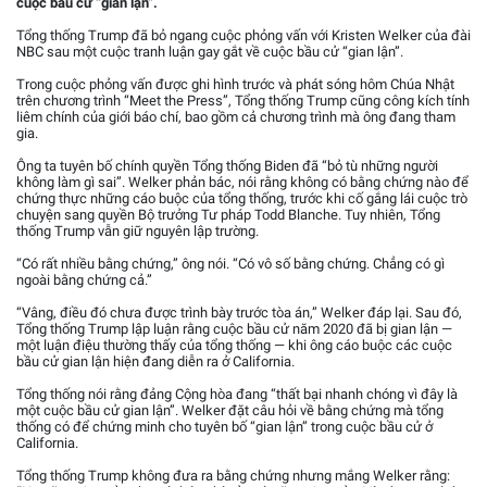
cuộc bầu cử “gian lận”.
Tổng thống Trump đã bỏ ngang cuộc phỏng vấn với Kristen Welker của đài
NBC sau một cuộc tranh luận gay gắt về cuộc bầu cử “gian lận”.
Trong cuộc phỏng vấn được ghi hình trước và phát sóng hôm Chúa Nhật
trên chương trình “Meet the Press”, Tổng thống Trump cũng công kích tính
liêm chính của giới báo chí, bao gồm cả chương trình mà ông đang tham
gia.
Ông ta tuyên bố chính quyền Tổng thống Biden đã “bỏ tù những người
không làm gì sai”. Welker phản bác, nói rằng không có bằng chứng nào để
chứng thực những cáo buộc của tổng thống, trước khi cố gắng lái cuộc trò
chuyện sang quyền Bộ trưởng Tư pháp Todd Blanche. Tuy nhiên, Tổng
thống Trump vẫn giữ nguyên lập trường.
“Có rất nhiều bằng chứng,” ông nói. “Có vô số bằng chứng. Chẳng có gì
ngoài bằng chứng cả.”
“Vâng, điều đó chưa được trình bày trước tòa án,” Welker đáp lại. Sau đó,
Tổng thống Trump lập luận rằng cuộc bầu cử năm 2020 đã bị gian lận —
một luận điệu thường thấy của tổng thống — khi ông cáo buộc các cuộc
bầu cử gian lận hiện đang diễn ra ở California.
Tổng thống nói rằng đảng Cộng hòa đang “thất bại nhanh chóng vì đây là
một cuộc bầu cử gian lận”. Welker đặt câu hỏi về bằng chứng mà tổng
thống có để chứng minh cho tuyên bố “gian lận” trong cuộc bầu cử ở
California.
Tổng thống Trump không đưa ra bằng chứng nhưng mắng Welker rằng: