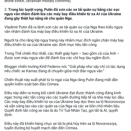
drone strike, Ukrainian military confirms]
2.
Trong lúc tuyệt vọng, Putin đã sơn các xe tải quân sự bằng các sọc
ngựa vằn nhằm đánh lừa các máy bay điều khiển từ xa AI của Ukraine
đang gây thiệt hại nặng nề cho quân Nga.
Vladimir Putin đã ra lệnh sơn các xe tải quân sự của Nga theo kiểu ngựa
vằn nhằm đánh lừa máy bay điều khiển từ xa AI của Ukraine.
Người ta cho rằng lớp ngụy trang này nhằm mục đích ngăn chặn máy bay
điều khiển từ xa của Ukraine xác định mục tiêu tấn công.
Trong Thế chiến thứ nhất, các thiết giáp hạm – bao gồm cả của Anh –
được sơn màu ngựa vằn để đánh lừa các chỉ huy tàu ngầm địch.
Blogger chiến trường Kirill Federov nói: “Giải pháp như vậy chỉ có tác dụng
nếu chiếc xe Kamaz đang di chuyển giữa một đàn ngựa vằn.”
Chiến thuật này xuất phát từ lo ngại của Nga rằng Putin đang mất dần
quyền kiểm soát bán đảo Crimea.
Điều này diễn ra trong bối cảnh Ukraine đạt được thành công đáng kinh
ngạc trong việc tấn công vào các tuyến đường tiếp tế và nhà máy lọc dầu.
Các máy bay điều khiển từ xa của Ukraine bay dọc theo xa lộ Novorossiya
và sẵn sàng lao vào các quân xa của Nga và các xe bồn chở nhiên liệu.
Quyết định tấn công xe nào là do Trí Tuệ Nhân Tạo, gọi tắt là AI, quyết
định.
Điều này đã khiến hàng chục xe tải bị phá hủy trên xa lộ Novorossiya,
tuyến đường bộ huyết mạch dẫn đến Crimea.