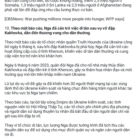
Báo cáo cũng cho biết, do cuộc khủng hoảng, thêm 2,5 triệu người ở
Somalia, 1,3 triệu người ở Sri Lanka và 2,3 triệu người ở Afghanistan đang
phải vật lộn để đáp ứng nhu cầu lương thực cơ bản.
[CBSNews: War pushing millions more people into hunger, WFP says]
10.
Theo một báo cáo, Nga đã cản trở việc di tản sau vụ vỡ đập
Kakhovka, dẫn đến thương vong cho dân thường.
Theo một báo cáo do tổ chức nhân quyền Truth Hounds của Ukraine công
bố ngày 6 tháng 6, sau khi đập Kakhovka bị phá hủy, Nga đã cản trở các
hoạt động cấp cứu ở tỉnh Kherson, khiến việc di tản dân thường và cung
cấp viện trợ trở nên khó khăn hơn.
Ngày 6 tháng 6 năm 2023, quân đội Nga đã cho nổ nhà máy thủy điện
Kakhovka và đập liền kề ở tỉnh Kherson, gây ra thảm họa nhân đạo và môi
trường quy mô lớn trên khắp miền nam Ukraine.
Lũ lụt do vụ vỡ đê gây ra đã khiến hơn 30 người thiệt mạng tại các vùng
lãnh thổ do Ukraine kiểm soát và hàng chục đến hàng trăm người khác tại
các khu vực bị Nga tạm chiếm.
Theo báo cáo, tại bờ tây sông Dnipro do Ukraine kiểm soát, các tình
nguyện viên từ Hội Hồng Thập Tự, các tổ chức phi chính phủ địa phương
và người dân sử dụng thuyền tư nhân đã bắt đầu di tản người dân chỉ vài
giờ sau khi đập bị vỡ.
Thay vì tổ chức di tản, lực lượng Nga được tường trình đã tịch thu các
thuyền dân sự để sử dụng cho mục đích quân sự và ngăn cản người dân
rời đi.