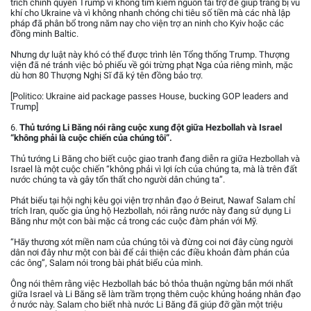
trích chính quyền Trump vì không tìm kiếm nguồn tài trợ để giúp trang bị vũ
khí cho Ukraine và vì không nhanh chóng chi tiêu số tiền mà các nhà lập
pháp đã phân bổ trong năm nay cho viện trợ an ninh cho Kyiv hoặc các
đồng minh Baltic.
Nhưng dự luật này khó có thể được trình lên Tổng thống Trump. Thượng
viện đã né tránh việc bỏ phiếu về gói trừng phạt Nga của riêng mình, mặc
dù hơn 80 Thượng Nghị Sĩ đã ký tên đồng bảo trợ.
[Politico: Ukraine aid package passes House, bucking GOP leaders and
Trump]
6.
Thủ tướng Li Băng nói rằng cuộc xung đột giữa Hezbollah và Israel
“không phải là cuộc chiến của chúng tôi”.
Thủ tướng Li Băng cho biết cuộc giao tranh đang diễn ra giữa Hezbollah và
Israel là một cuộc chiến “không phải vì lợi ích của chúng ta, mà là trên đất
nước chúng ta và gây tổn thất cho người dân chúng ta”.
Phát biểu tại hội nghị kêu gọi viện trợ nhân đạo ở Beirut, Nawaf Salam chỉ
trích Iran, quốc gia ủng hộ Hezbollah, nói rằng nước này đang sử dụng Li
Băng như một con bài mặc cả trong các cuộc đàm phán với Mỹ.
“Hãy thương xót miền nam của chúng tôi và đừng coi nơi đây cùng người
dân nơi đây như một con bài để cải thiện các điều khoản đàm phán của
các ông”, Salam nói trong bài phát biểu của mình.
Ông nói thêm rằng việc Hezbollah bác bỏ thỏa thuận ngừng bắn mới nhất
giữa Israel và Li Băng sẽ làm trầm trọng thêm cuộc khủng hoảng nhân đạo
ở nước này. Salam cho biết nhà nước Li Băng đã giúp đỡ gần một triệu