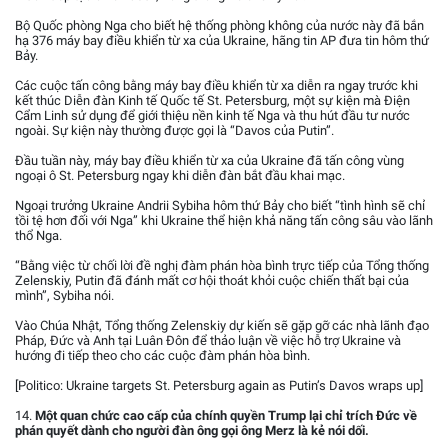
Bộ Quốc phòng Nga cho biết hệ thống phòng không của nước này đã bắn
hạ 376 máy bay điều khiển từ xa của Ukraine, hãng tin AP đưa tin hôm thứ
Bảy.
Các cuộc tấn công bằng máy bay điều khiển từ xa diễn ra ngay trước khi
kết thúc Diễn đàn Kinh tế Quốc tế St. Petersburg, một sự kiện mà Điện
Cẩm Linh sử dụng để giới thiệu nền kinh tế Nga và thu hút đầu tư nước
ngoài. Sự kiện này thường được gọi là “Davos của Putin”.
Đầu tuần này, máy bay điều khiển từ xa của Ukraine đã tấn công vùng
ngoại ô St. Petersburg ngay khi diễn đàn bắt đầu khai mạc.
Ngoại trưởng Ukraine Andrii Sybiha hôm thứ Bảy cho biết “tình hình sẽ chỉ
tồi tệ hơn đối với Nga” khi Ukraine thể hiện khả năng tấn công sâu vào lãnh
thổ Nga.
“Bằng việc từ chối lời đề nghị đàm phán hòa bình trực tiếp của Tổng thống
Zelenskiy, Putin đã đánh mất cơ hội thoát khỏi cuộc chiến thất bại của
mình”, Sybiha nói.
Vào Chúa Nhật, Tổng thống Zelenskiy dự kiến sẽ gặp gỡ các nhà lãnh đạo
Pháp, Đức và Anh tại Luân Đôn để thảo luận về việc hỗ trợ Ukraine và
hướng đi tiếp theo cho các cuộc đàm phán hòa bình.
[Politico: Ukraine targets St. Petersburg again as Putin’s Davos wraps up]
14.
Một quan chức cao cấp của chính quyền Trump lại chỉ trích Đức về
phán quyết dành cho người đàn ông gọi ông Merz là kẻ nói dối.