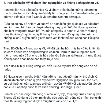
8.
Iran cáo buộc Mỹ vi phạm lệnh ngừng bắn và khẳng định quyền tự vệ.
Iran một lần nữa cáo buộc Hoa Kỳ vi phạm thỏa thuận ngừng bắn mong
manh giữa hai nước khi quân đội Mỹ tấn công các địa điểm đặt radar giám
sát ven biển của Iran ở Goruk và trên đảo Qeshm đêm qua.
“Các cơ sở này có nhiệm vụ bảo vệ an ninh biên giới quốc gia và bảo đảm
an ninh hàng hải trên các tuyến đường thủy quốc tế”, Bộ Ngoại giao Iran
cho biết trong một tuyên bố. “Vụ tấn công này là hành vi vi phạm rõ ràng
thỏa thuận ngừng bắn ngày 8 tháng 4 và là hành động gây hấn quân sự
chống lại chủ quyền quốc gia và toàn vẹn lãnh thổ của Cộng hòa Hồi giáo
Iran”.
Theo Bộ Chỉ huy Trung ương Mỹ, Mỹ đã bắn hạ bốn máy bay điều khiển từ
xa cảm tử của Iran đang hướng về eo biển Hormuz. Iran cũng cho biết
thêm, nước này đã phóng bảy hỏa tiễn vào Bahrain và Kuwait, nhưng tất cả
đều bị đánh chặn hoặc bắn trượt mục tiêu.
Theo Bộ Chỉ huy Trung ương, chỉ đến lúc đó Mỹ mới tấn công các cơ sở
radar.
Bộ Ngoại giao Iran cho biết: “Hành động này, tiếp nối hành vi thù địch và
khiêu khích của chính quyền Mỹ đối với Cộng hòa Hồi giáo Iran, thể hiện
sự coi thường hoàn toàn của giới cầm quyền Mỹ đối với các nguyên tắc cơ
bản của luật pháp quốc tế và Hiến chương Liên Hiệp Quốc”.
Iran chỉ coi các cuộc tấn công của họ là “tự vệ”, thuật ngữ mà chính quyền
Trump đã sử dụng để biện minh cho các cuộc tấn công của mình trong khi
thỏa thuận ngừng bắn được tường trình vẫn còn hiệu lực.