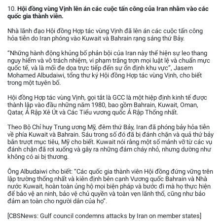
10.
Hội đồng vùng Vịnh lên án các cuộc tấn công của Iran nhằm vào các
quốc gia thành viên.
Nhà lãnh đạo Hội đồng Hợp tác vùng Vịnh đã lên án các cuộc tấn công
hỏa tiễn do Iran phóng vào Kuwait và Bahrain rạng sáng thứ Bảy.
“Những hành động khủng bố phản bội của Iran này thể hiện sự leo thang
nguy hiểm và vô trách nhiệm, vi phạm trắng trợn mọi luật lệ và chuẩn mực
quốc tế, và là mối đe dọa trực tiếp đến sự ổn định khu vực”, Jasem
Mohamed Albudaiwi, tổng thư ký Hội đồng Hợp tác vùng Vịnh, cho biết
trong một tuyên bố.
Hội đồng Hợp tác vùng Vịnh, gọi tắt là GCC là một hiệp định kinh tế được
thành lập vào đầu những năm 1980, bao gồm Bahrain, Kuwait, Oman,
Qatar, Ả Rập Xê Út và Các Tiểu vương quốc Ả Rập Thống nhất.
Theo Bộ Chỉ huy Trung ương Mỹ, đêm thứ Bảy, Iran đã phóng bảy hỏa tiễn
về phía Kuwait và Bahrain. Sáu trong số đó đã bị đánh chặn và quả thứ bảy
bắn trượt mục tiêu, Mỹ cho biết. Kuwait nói rằng một số mảnh vỡ từ các vụ
đánh chặn đã rơi xuống và gây ra những đám cháy nhỏ, nhưng dường như
không có ai bị thương.
Ông Albudaiwi cho biết: “Các quốc gia thành viên Hội đồng đứng vững trên
lập trường thống nhất và kiên định bên cạnh Vương quốc Bahrain và Nhà
nước Kuwait, hoàn toàn ủng hộ mọi biện pháp và bước đi mà họ thực hiện
để bảo vệ an ninh, bảo vệ chủ quyền và toàn vẹn lãnh thổ, cũng như bảo
đảm an toàn cho người dân của họ”.
[CBSNews: Gulf council condemns attacks by Iran on member states]