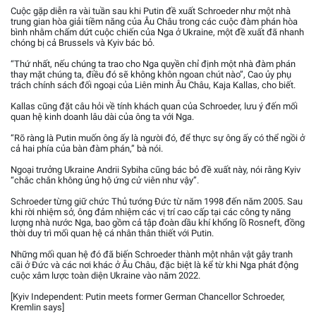
Cuộc gặp diễn ra vài tuần sau khi Putin đề xuất Schroeder như một nhà
trung gian hòa giải tiềm năng của Âu Châu trong các cuộc đàm phán hòa
bình nhằm chấm dứt cuộc chiến của Nga ở Ukraine, một đề xuất đã nhanh
chóng bị cả Brussels và Kyiv bác bỏ.
“Thứ nhất, nếu chúng ta trao cho Nga quyền chỉ định một nhà đàm phán
thay mặt chúng ta, điều đó sẽ không khôn ngoan chút nào”, Cao ủy phụ
trách chính sách đối ngoại của Liên minh Âu Châu, Kaja Kallas, cho biết.
Kallas cũng đặt câu hỏi về tính khách quan của Schroeder, lưu ý đến mối
quan hệ kinh doanh lâu dài của ông ta với Nga.
“Rõ ràng là Putin muốn ông ấy là người đó, để thực sự ông ấy có thể ngồi ở
cả hai phía của bàn đàm phán,” bà nói.
Ngoại trưởng Ukraine Andrii Sybiha cũng bác bỏ đề xuất này, nói rằng Kyiv
“chắc chắn không ủng hộ ứng cử viên như vậy”.
Schroeder từng giữ chức Thủ tướng Đức từ năm 1998 đến năm 2005. Sau
khi rời nhiệm sở, ông đảm nhiệm các vị trí cao cấp tại các công ty năng
lượng nhà nước Nga, bao gồm cả tập đoàn dầu khí khổng lồ Rosneft, đồng
thời duy trì mối quan hệ cá nhân thân thiết với Putin.
Những mối quan hệ đó đã biến Schroeder thành một nhân vật gây tranh
cãi ở Đức và các nơi khác ở Âu Châu, đặc biệt là kể từ khi Nga phát động
cuộc xâm lược toàn diện Ukraine vào năm 2022.
[Kyiv Independent: Putin meets former German Chancellor Schroeder,
Kremlin says]