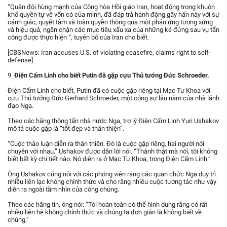
“Quân đội hùng mạnh của Cộng hòa Hồi giáo Iran, hoạt động trong khuôn
khổ quyền tự vệ vốn có của mình, đã đáp trả hành động gây hấn này với sự
cảnh giác, quyết tâm và toàn quyền thông qua một phản ứng tương xứng
và hiệu quả, ngăn chặn các mục tiêu xấu xa của những kẻ đứng sau vụ tấn
công được thực hiện “, tuyên bố của Iran cho biết.
[CBSNews: Iran accuses U.S. of violating ceasefire, claims right to self-
defense]
9.
Điện Cẩm Linh cho biết Putin đã gặp cựu Thủ tướng Đức Schroeder.
Điện Cẩm Linh cho biết, Putin đã có cuộc gặp riêng tại Mạc Tư Khoa với
cựu Thủ tướng Đức Gerhard Schroeder, một cộng sự lâu năm của nhà lãnh
đạo Nga.
Theo các hãng thông tấn nhà nước Nga, trợ lý Điện Cẩm Linh Yuri Ushakov
mô tả cuộc gặp là “tốt đẹp và thân thiện”.
“Cuộc thảo luận diễn ra thân thiện. Đó là cuộc gặp riêng, hai người nói
chuyện với nhau,” Ushakov được dẫn lời nói. “Thành thật mà nói, tôi không
biết bất kỳ chi tiết nào. Nó diễn ra ở Mạc Tư Khoa, trong Điện Cẩm Linh.”
Ông Ushakov cũng nói với các phóng viên rằng các quan chức Nga duy trì
nhiều liên lạc không chính thức và cho rằng nhiều cuộc tương tác như vậy
diễn ra ngoài tầm nhìn của công chúng.
Theo các hãng tin, ông nói: “Tôi hoàn toàn có thể hình dung rằng có rất
nhiều liên hệ không chính thức và chúng ta đơn giản là không biết về
chúng.”