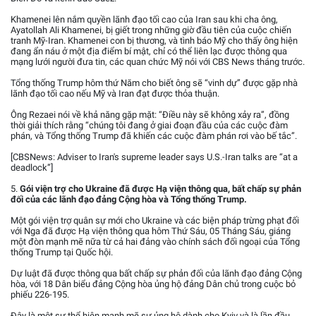
Khamenei lên nắm quyền lãnh đạo tối cao của Iran sau khi cha ông,
Ayatollah Ali Khamenei, bị giết trong những giờ đầu tiên của cuộc chiến
tranh Mỹ-Iran. Khamenei con bị thương, và tình báo Mỹ cho thấy ông hiện
đang ẩn náu ở một địa điểm bí mật, chỉ có thể liên lạc được thông qua
mạng lưới người đưa tin, các quan chức Mỹ nói với CBS News tháng trước.
Tổng thống Trump hôm thứ Năm cho biết ông sẽ “vinh dự” được gặp nhà
lãnh đạo tối cao nếu Mỹ và Iran đạt được thỏa thuận.
Ông Rezaei nói về khả năng gặp mặt: “Điều này sẽ không xảy ra”, đồng
thời giải thích rằng “chúng tôi đang ở giai đoạn đầu của các cuộc đàm
phán, và Tổng thống Trump đã khiến các cuộc đàm phán rơi vào bế tắc”.
[CBSNews: Adviser to Iran's supreme leader says U.S.-Iran talks are “at a
deadlock”]
5.
Gói viện trợ cho Ukraine đã được Hạ viện thông qua, bất chấp sự phản
đối của các lãnh đạo đảng Cộng hòa và Tổng thống Trump.
Một gói viện trợ quân sự mới cho Ukraine và các biện pháp trừng phạt đối
với Nga đã được Hạ viện thông qua hôm Thứ Sáu, 05 Tháng Sáu, giáng
một đòn mạnh mẽ nữa từ cả hai đảng vào chính sách đối ngoại của Tổng
thống Trump tại Quốc hội.
Dự luật đã được thông qua bất chấp sự phản đối của lãnh đạo đảng Cộng
hòa, với 18 Dân biểu đảng Cộng hòa ủng hộ đảng Dân chủ trong cuộc bỏ
phiếu 226-195.
Đây là một sự thể hiện mạnh mẽ sự ủng hộ dành cho Kyiv và là lần đầu