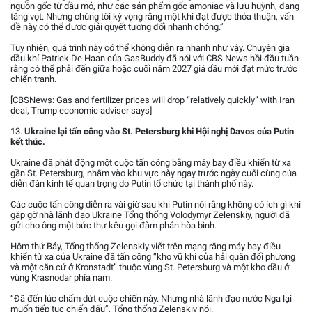
nguồn gốc từ dầu mỏ, như các sản phẩm gốc amoniac và lưu huỳnh, đang
tăng vọt. Nhưng chúng tôi kỳ vọng rằng một khi đạt được thỏa thuận, vấn
đề này có thể được giải quyết tương đối nhanh chóng.”
Tuy nhiên, quá trình này có thể không diễn ra nhanh như vậy. Chuyên gia
dầu khí Patrick De Haan của GasBuddy đã nói với CBS News hồi đầu tuần
rằng có thể phải đến giữa hoặc cuối năm 2027 giá dầu mới đạt mức trước
chiến tranh.
[CBSNews: Gas and fertilizer prices will drop “relatively quickly” with Iran
deal, Trump economic adviser says]
13.
Ukraine lại tấn công vào St. Petersburg khi Hội nghị Davos của Putin
kết thúc.
Ukraine đã phát động một cuộc tấn công bằng máy bay điều khiển từ xa
gần St. Petersburg, nhắm vào khu vực này ngay trước ngày cuối cùng của
diễn đàn kinh tế quan trọng do Putin tổ chức tại thành phố này.
Các cuộc tấn công diễn ra vài giờ sau khi Putin nói rằng không có ích gì khi
gặp gỡ nhà lãnh đạo Ukraine Tổng thống Volodymyr Zelenskiy, người đã
gửi cho ông một bức thư kêu gọi đàm phán hòa bình.
Hôm thứ Bảy, Tổng thống Zelenskiy viết trên mạng rằng máy bay điều
khiển từ xa của Ukraine đã tấn công “kho vũ khí của hải quân đối phương
và một căn cứ ở Kronstadt” thuộc vùng St. Petersburg và một kho dầu ở
vùng Krasnodar phía nam.
“Đã đến lúc chấm dứt cuộc chiến này. Nhưng nhà lãnh đạo nước Nga lại
muốn tiếp tục chiến đấu”, Tổng thống Zelenskiy nói.