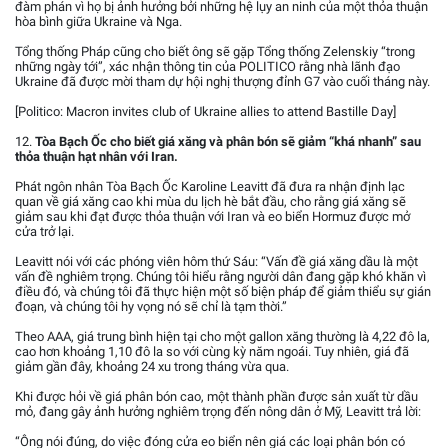
đàm phán vì họ bị ảnh hưởng bởi những hệ lụy an ninh của một thỏa thuận
hòa bình giữa Ukraine và Nga.
Tổng thống Pháp cũng cho biết ông sẽ gặp Tổng thống Zelenskiy “trong
những ngày tới”, xác nhận thông tin của POLITICO rằng nhà lãnh đạo
Ukraine đã được mời tham dự hội nghị thượng đỉnh G7 vào cuối tháng này.
[Politico: Macron invites club of Ukraine allies to attend Bastille Day]
12.
Tòa Bạch Ốc cho biết giá xăng và phân bón sẽ giảm “khá nhanh” sau
thỏa thuận hạt nhân với Iran.
Phát ngôn nhân Tòa Bạch Ốc Karoline Leavitt đã đưa ra nhận định lạc
quan về giá xăng cao khi mùa du lịch hè bắt đầu, cho rằng giá xăng sẽ
giảm sau khi đạt được thỏa thuận với Iran và eo biển Hormuz được mở
cửa trở lại.
Leavitt nói với các phóng viên hôm thứ Sáu: “Vấn đề giá xăng dầu là một
vấn đề nghiêm trọng. Chúng tôi hiểu rằng người dân đang gặp khó khăn vì
điều đó, và chúng tôi đã thực hiện một số biện pháp để giảm thiểu sự gián
đoạn, và chúng tôi hy vọng nó sẽ chỉ là tạm thời.”
Theo AAA, giá trung bình hiện tại cho một gallon xăng thường là 4,22 đô la,
cao hơn khoảng 1,10 đô la so với cùng kỳ năm ngoái. Tuy nhiên, giá đã
giảm gần đây, khoảng 24 xu trong tháng vừa qua.
Khi được hỏi về giá phân bón cao, một thành phần được sản xuất từ dầu
mỏ, đang gây ảnh hưởng nghiêm trọng đến nông dân ở Mỹ, Leavitt trả lời:
“Ông nói đúng, do việc đóng cửa eo biển nên giá các loại phân bón có