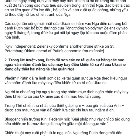
Ukraine ngày càng dựa vào máy bay điều khiển từ xa do trong nước sản
xuất để tấn công các mục tiêu sâu bên trong lãnh thổ Nga, đặc biệt là các
cơ sở liên quan đến lọc dầu, hậu cần và sản xuất quốc phòng, những yếu
tố thúc đẩy nỗ lực chiến tranh của Nga.
Các cuộc tấn công mới nhất của Ukraine nhằm vào Nga diễn ra trong bối
cảnh Putin bác bỏ bức thư ngỏ của Tổng thống Volodymyr Zelenskiy vào
ngày 5 tháng 6, trong đó kêu gọi nối lại ngay lập tức các cuộc đàm phán
hòa bình.
[Kyiv Independent: Zelensky confirms another drone strike on St.
Petersburg Oblast ahead of Putin's economic forum finale]
2.
Trong lúc tuyệt vọng, Putin đã sơn các xe tải quân sự bằng các sọc
ngựa vằn nhằm đánh lừa các máy bay điều khiển từ xa AI của Ukraine
đang gây thiệt hại nặng nề cho quân Nga.
Vladimir Putin đã ra lệnh sơn các xe tải quân sự của Nga theo kiểu ngựa
vằn nhằm đánh lừa máy bay điều khiển từ xa AI của Ukraine.
Người ta cho rằng lớp ngụy trang này nhằm mục đích ngăn chặn máy bay
điều khiển từ xa của Ukraine xác định mục tiêu tấn công.
Trong Thế chiến thứ nhất, các thiết giáp hạm – bao gồm cả của Anh –
được sơn màu ngựa vằn để đánh lừa các chỉ huy tàu ngầm địch.
Blogger chiến trường Kirill Federov nói: “Giải pháp như vậy chỉ có tác dụng
nếu chiếc xe Kamaz đang di chuyển giữa một đàn ngựa vằn.”
Chiến thuật này xuất phát từ lo ngại của Nga rằng Putin đang mất dần