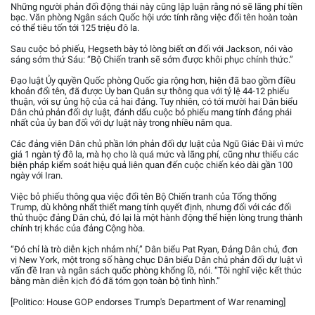
Những người phản đối động thái này cũng lập luận rằng nó sẽ lãng phí tiền
bạc. Văn phòng Ngân sách Quốc hội ước tính rằng việc đổi tên hoàn toàn
có thể tiêu tốn tới 125 triệu đô la.
Sau cuộc bỏ phiếu, Hegseth bày tỏ lòng biết ơn đối với Jackson, nói vào
sáng sớm thứ Sáu: “Bộ Chiến tranh sẽ sớm được khôi phục chính thức.”
Đạo luật Ủy quyền Quốc phòng Quốc gia rộng hơn, hiện đã bao gồm điều
khoản đổi tên, đã được Ủy ban Quân sự thông qua với tỷ lệ 44-12 phiếu
thuận, với sự ủng hộ của cả hai đảng. Tuy nhiên, có tới mười hai Dân biểu
Dân chủ phản đối dự luật, đánh dấu cuộc bỏ phiếu mang tính đảng phái
nhất của ủy ban đối với dự luật này trong nhiều năm qua.
Các đảng viên Dân chủ phần lớn phản đối dự luật của Ngũ Giác Đài vì mức
giá 1 ngàn tỷ đô la, mà họ cho là quá mức và lãng phí, cũng như thiếu các
biện pháp kiểm soát hiệu quả liên quan đến cuộc chiến kéo dài gần 100
ngày với Iran.
Việc bỏ phiếu thông qua việc đổi tên Bộ Chiến tranh của Tổng thống
Trump, dù không nhất thiết mang tính quyết định, nhưng đối với các đối
thủ thuộc đảng Dân chủ, đó lại là một hành động thể hiện lòng trung thành
chính trị khác của đảng Cộng hòa.
“Đó chỉ là trò diễn kịch nhảm nhí,” Dân biểu Pat Ryan, Đảng Dân chủ, đơn
vị New York, một trong số hàng chục Dân biểu Dân chủ phản đối dự luật vì
vấn đề Iran và ngân sách quốc phòng khổng lồ, nói. “Tôi nghĩ việc kết thúc
bằng màn diễn kịch đó đã tóm gọn toàn bộ tình hình.”
[Politico: House GOP endorses Trump's Department of War renaming]