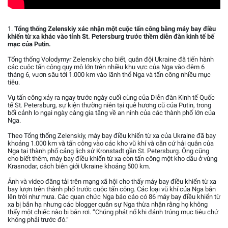
1.
Tổng thống Zelenskiy xác nhận một cuộc tấn công bằng máy bay điều
khiển từ xa khác vào tỉnh St. Petersburg trước thềm diễn đàn kinh tế bế
mạc của Putin.
Tổng thống Volodymyr Zelenskiy cho biết, quân đội Ukraine đã tiến hành
các cuộc tấn công quy mô lớn trên nhiều khu vực của Nga vào đêm 6
tháng 6, vươn sâu tới 1.000 km vào lãnh thổ Nga và tấn công nhiều mục
tiêu.
Vụ tấn công xảy ra ngay trước ngày cuối cùng của Diễn đàn Kinh tế Quốc
tế St. Petersburg, sự kiện thường niên tại quê hương cũ của Putin, trong
bối cảnh lo ngại ngày càng gia tăng về an ninh của các thành phố lớn của
Nga.
Theo Tổng thống Zelenskiy, máy bay điều khiển từ xa của Ukraine đã bay
khoảng 1.000 km và tấn công vào các kho vũ khí và căn cứ hải quân của
Nga tại thành phố cảng lịch sử Kronstadt gần St. Petersburg. Ông cũng
cho biết thêm, máy bay điều khiển từ xa còn tấn công một kho dầu ở vùng
Krasnodar, cách biên giới Ukraine khoảng 500 km.
Ảnh và video đăng tải trên mạng xã hội cho thấy máy bay điều khiển từ xa
bay lượn trên thành phố trước cuộc tấn công. Các loại vũ khí của Nga bắn
lên trời như mưa. Các quan chức Nga báo cáo có 86 máy bay điều khiển từ
xa bị bắn hạ nhưng các blogger quân sự Nga thừa nhận rằng họ không
thấy một chiếc nào bị bắn rơi. “Chúng phát nổ khi đánh trúng mục tiêu chứ
không phải trước đó.”