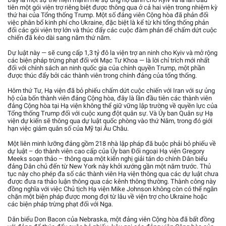
tiên một gói viện trợ riêng biệt được thông qua ở cả hai viện trong nhiệm kỳ
thứ hai của Tổng thống Trump. Một số đảng viên Cộng hòa đã phản đối
việc phân bổ kinh phí cho Ukraine, đặc biệt là kể từ khi tổng thống phản
đối các gói viện trợ lớn và thúc đẩy các cuộc đàm phán để chấm dứt cuộc
chiến đã kéo dài sang năm thứ năm.
Dự luật này — sẽ cung cấp 1,3 tỷ đô la viện trợ an ninh cho Kyiv và mở rộng
các biện pháp trừng phạt đối với Mạc Tư Khoa — là lời chỉ trích mới nhất
đối với chính sách an ninh quốc gia của chính quyền Trump, một phần
được thúc đẩy bởi các thành viên trong chính đảng của tổng thống.
Hôm thứ Tư, Hạ viện đã bỏ phiếu chấm dứt cuộc chiến với Iran với sự ủng
hộ của bốn thành viên đảng Cộng hòa, đây là lần đầu tiên các thành viên
đảng Cộng hòa tại Hạ viện không thể giữ vững lập trường về quyền lực của
Tổng thống Trump đối với cuộc xung đột quân sự. Và Ủy ban Quân sự Hạ
viện dự kiến sẽ thông qua dự luật quốc phòng vào thứ Năm, trong đó giới
hạn việc giảm quân số của Mỹ tại Âu Châu.
Một liên minh lưỡng đảng gồm 218 nhà lập pháp đã buộc phải bỏ phiếu về
dự luật – do thành viên cao cấp của Ủy ban Đối ngoại Hạ viện Gregory
Meeks soạn thảo – thông qua một kiến nghị giải tán do chính Dân biểu
đảng Dân chủ đến từ New York này khởi xướng gần một năm trước. Thủ
tục này cho phép đa số các thành viên Hạ viện thông qua các dự luật chưa
được đưa ra thảo luận thông qua các kênh thông thường. Thành công này
đồng nghĩa với việc Chủ tịch Hạ viện Mike Johnson không còn có thể ngăn
chặn một biện pháp được mong đợi từ lâu về viện trợ cho Ukraine hoặc
các biện pháp trừng phạt đối với Nga.
Dân biểu Don Bacon của Nebraska, một đảng viên Cộng hòa đã bất đồng