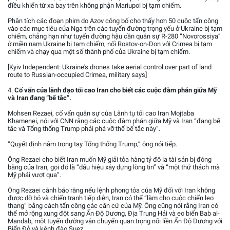
điều khiển từ xa bay trên không phận Mariupol bị tạm chiếm.
Phân tích các đoạn phim do Azov công bố cho thấy hơn 50 cuộc tấn công
vào các mục tiêu của Nga trên các tuyến đường trọng yếu ở Ukraine bị tạm
chiếm, chẳng hạn như tuyến đường hậu cần quân sự R-280 “Novorossiya”
ở miền nam Ukraine bị tạm chiếm, nối Rostov-on-Don với Crimea bị tạm
chiếm và chạy qua một số thành phố của Ukraine bị tạm chiếm.
[Kyiv Independent: Ukraine's drones take aerial control over part of land
route to Russian-occupied Crimea, military says]
4.
Cố vấn của lãnh đạo tối cao Iran cho biết các cuộc đàm phán giữa Mỹ
và Iran đang “bế tắc”.
Mohsen Rezaei, cố vấn quân sự của Lãnh tụ tối cao Iran Mojtaba
Khamenei, nói với CNN rằng các cuộc đàm phán giữa Mỹ và Iran “đang bế
tắc và Tổng thống Trump phải phá vỡ thế bế tắc này”.
“Quyết định nằm trong tay Tổng thống Trump,” ông nói tiếp.
Ông Rezaei cho biết Iran muốn Mỹ giải tỏa hàng tỷ đô la tài sản bị đóng
băng của Iran, gọi đó là “dấu hiệu xây dựng lòng tin” và “một thử thách mà
Mỹ phải vượt qua”.
Ông Rezaei cảnh báo rằng nếu lệnh phong tỏa của Mỹ đối với Iran không
được dỡ bỏ và chiến tranh tiếp diễn, Iran có thể “làm cho cuộc chiến leo
thang” bằng cách tấn công các căn cứ của Mỹ. Ông cũng nói rằng Iran có
thể mở rộng xung đột sang Ấn Độ Dương, Địa Trung Hải và eo biển Bab al-
Mandab, một tuyến đường vận chuyển quan trọng nối liền Ấn Độ Dương với
Biển Đỏ và kênh đào Suez.