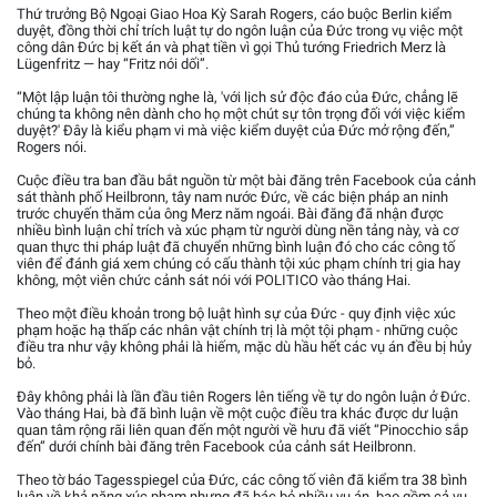
Thứ trưởng Bộ Ngoại Giao Hoa Kỳ Sarah Rogers, cáo buộc Berlin kiểm
duyệt, đồng thời chỉ trích luật tự do ngôn luận của Đức trong vụ việc một
công dân Đức bị kết án và phạt tiền vì gọi Thủ tướng Friedrich Merz là
Lügenfritz — hay “Fritz nói dối”.
“Một lập luận tôi thường nghe là, 'với lịch sử độc đáo của Đức, chẳng lẽ
chúng ta không nên dành cho họ một chút sự tôn trọng đối với việc kiểm
duyệt?' Đây là kiểu phạm vi mà việc kiểm duyệt của Đức mở rộng đến,”
Rogers nói.
Cuộc điều tra ban đầu bắt nguồn từ một bài đăng trên Facebook của cảnh
sát thành phố Heilbronn, tây nam nước Đức, về các biện pháp an ninh
trước chuyến thăm của ông Merz năm ngoái. Bài đăng đã nhận được
nhiều bình luận chỉ trích và xúc phạm từ người dùng nền tảng này, và cơ
quan thực thi pháp luật đã chuyển những bình luận đó cho các công tố
viên để đánh giá xem chúng có cấu thành tội xúc phạm chính trị gia hay
không, một viên chức cảnh sát nói với POLITICO vào tháng Hai.
Theo một điều khoản trong bộ luật hình sự của Đức - quy định việc xúc
phạm hoặc hạ thấp các nhân vật chính trị là một tội phạm - những cuộc
điều tra như vậy không phải là hiếm, mặc dù hầu hết các vụ án đều bị hủy
bỏ.
Đây không phải là lần đầu tiên Rogers lên tiếng về tự do ngôn luận ở Đức.
Vào tháng Hai, bà đã bình luận về một cuộc điều tra khác được dư luận
quan tâm rộng rãi liên quan đến một người về hưu đã viết “Pinocchio sắp
đến” dưới chính bài đăng trên Facebook của cảnh sát Heilbronn.
Theo tờ báo Tagesspiegel của Đức, các công tố viên đã kiểm tra 38 bình
luận về khả năng xúc phạm nhưng đã bác bỏ nhiều vụ án, bao gồm cả vụ