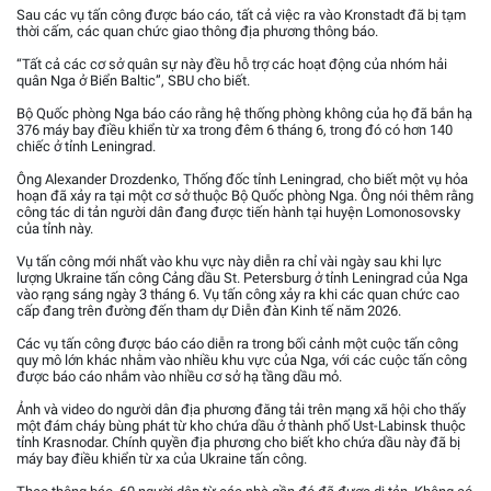
Sau các vụ tấn công được báo cáo, tất cả việc ra vào Kronstadt đã bị tạm
thời cấm, các quan chức giao thông địa phương thông báo.
“Tất cả các cơ sở quân sự này đều hỗ trợ các hoạt động của nhóm hải
quân Nga ở Biển Baltic”, SBU cho biết.
Bộ Quốc phòng Nga báo cáo rằng hệ thống phòng không của họ đã bắn hạ
376 máy bay điều khiển từ xa trong đêm 6 tháng 6, trong đó có hơn 140
chiếc ở tỉnh Leningrad.
Ông Alexander Drozdenko, Thống đốc tỉnh Leningrad, cho biết một vụ hỏa
hoạn đã xảy ra tại một cơ sở thuộc Bộ Quốc phòng Nga. Ông nói thêm rằng
công tác di tản người dân đang được tiến hành tại huyện Lomonosovsky
của tỉnh này.
Vụ tấn công mới nhất vào khu vực này diễn ra chỉ vài ngày sau khi lực
lượng Ukraine tấn công Cảng dầu St. Petersburg ở tỉnh Leningrad của Nga
vào rạng sáng ngày 3 tháng 6. Vụ tấn công xảy ra khi các quan chức cao
cấp đang trên đường đến tham dự Diễn đàn Kinh tế năm 2026.
Các vụ tấn công được báo cáo diễn ra trong bối cảnh một cuộc tấn công
quy mô lớn khác nhằm vào nhiều khu vực của Nga, với các cuộc tấn công
được báo cáo nhắm vào nhiều cơ sở hạ tầng dầu mỏ.
Ảnh và video do người dân địa phương đăng tải trên mạng xã hội cho thấy
một đám cháy bùng phát từ kho chứa dầu ở thành phố Ust-Labinsk thuộc
tỉnh Krasnodar. Chính quyền địa phương cho biết kho chứa dầu này đã bị
máy bay điều khiển từ xa của Ukraine tấn công.