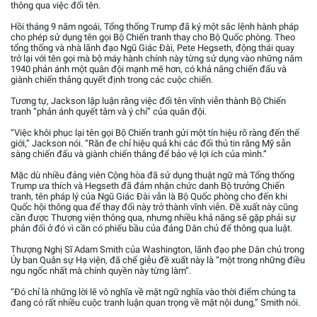
thông qua việc đổi tên.
Hồi tháng 9 năm ngoái, Tổng thống Trump đã ký một sắc lệnh hành pháp
cho phép sử dụng tên gọi Bộ Chiến tranh thay cho Bộ Quốc phòng. Theo
tổng thống và nhà lãnh đạo Ngũ Giác Đài, Pete Hegseth, động thái quay
trở lại với tên gọi mà bộ máy hành chính này từng sử dụng vào những năm
1940 phản ánh một quân đội mạnh mẽ hơn, có khả năng chiến đấu và
giành chiến thắng quyết định trong các cuộc chiến.
Tương tự, Jackson lập luận rằng việc đổi tên vĩnh viễn thành Bộ Chiến
tranh “phản ánh quyết tâm và ý chí” của quân đội.
“Việc khôi phục lại tên gọi Bộ Chiến tranh gửi một tín hiệu rõ ràng đến thế
giới,” Jackson nói. “Răn đe chỉ hiệu quả khi các đối thủ tin rằng Mỹ sẵn
sàng chiến đấu và giành chiến thắng để bảo vệ lợi ích của mình.”
Mặc dù nhiều đảng viên Cộng hòa đã sử dụng thuật ngữ mà Tổng thống
Trump ưa thích và Hegseth đã đảm nhận chức danh Bộ trưởng Chiến
tranh, tên pháp lý của Ngũ Giác Đài vẫn là Bộ Quốc phòng cho đến khi
Quốc hội thông qua để thay đổi này trở thành vĩnh viễn. Đề xuất này cũng
cần được Thượng viện thông qua, nhưng nhiều khả năng sẽ gặp phải sự
phản đối ở đó vì cần có phiếu bầu của đảng Dân chủ để thông qua luật.
Thượng Nghị Sĩ Adam Smith của Washington, lãnh đạo phe Dân chủ trong
Ủy ban Quân sự Hạ viện, đã chế giễu đề xuất này là “một trong những điều
ngu ngốc nhất mà chính quyền này từng làm”.
“Đó chỉ là những lời lẽ vô nghĩa về mặt ngữ nghĩa vào thời điểm chúng ta
đang có rất nhiều cuộc tranh luận quan trọng về mặt nội dung,” Smith nói.