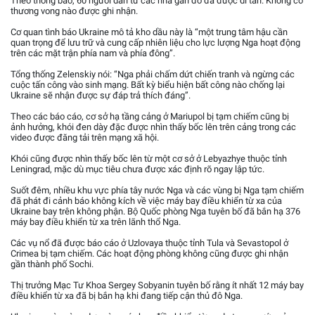
Theo thông báo, 60 người dân từ các nhà gần đó đã được di tản. Không có
thương vong nào được ghi nhận.
Cơ quan tình báo Ukraine mô tả kho dầu này là “một trung tâm hậu cần
quan trọng để lưu trữ và cung cấp nhiên liệu cho lực lượng Nga hoạt động
trên các mặt trận phía nam và phía đông”.
Tổng thống Zelenskiy nói: “Nga phải chấm dứt chiến tranh và ngừng các
cuộc tấn công vào sinh mạng. Bất kỳ biểu hiện bất công nào chống lại
Ukraine sẽ nhận được sự đáp trả thích đáng”.
Theo các báo cáo, cơ sở hạ tầng cảng ở Mariupol bị tạm chiếm cũng bị
ảnh hưởng, khói đen dày đặc được nhìn thấy bốc lên trên cảng trong các
video được đăng tải trên mạng xã hội.
Khói cũng được nhìn thấy bốc lên từ một cơ sở ở Lebyazhye thuộc tỉnh
Leningrad, mặc dù mục tiêu chưa được xác định rõ ngay lập tức.
Suốt đêm, nhiều khu vực phía tây nước Nga và các vùng bị Nga tạm chiếm
đã phát đi cảnh báo không kích về việc máy bay điều khiển từ xa của
Ukraine bay trên không phận. Bộ Quốc phòng Nga tuyên bố đã bắn hạ 376
máy bay điều khiển từ xa trên lãnh thổ Nga.
Các vụ nổ đã được báo cáo ở Uzlovaya thuộc tỉnh Tula và Sevastopol ở
Crimea bị tạm chiếm. Các hoạt động phòng không cũng được ghi nhận
gần thành phố Sochi.
Thị trưởng Mạc Tư Khoa Sergey Sobyanin tuyên bố rằng ít nhất 12 máy bay
điều khiển từ xa đã bị bắn hạ khi đang tiếp cận thủ đô Nga.