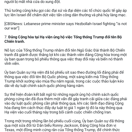
người bị mất nhà cửa do xung đột.
Thủ tướng cũng kêu gọi các đại sứ và đại diện các tổ chức quốc tế gây áp
lực lên Israel để chấm dứt việc tấn công dân thường và phá hủy làng mạc.
[CBSNews: Lebanese prime minister says Hezbollah-Israel fighting “is not
our war”]
7.
Đảng Cộng hòa tại Hạ viện ủng hộ việc Tổng thống Trump đổi tên Bộ
Chiến tranh.
Nỗ lực của Tổng thống Trump nhằm đổi tên Ngũ Giác Đài thành Bộ Chiến
tranh đã giành được thắng lợi khi các thành viên đảng Cộng hòa trong một
ủy ban quan trọng bỏ phiếu thông qua việc thay đổi này và biến nó thành
vĩnh viễn.
Ủy ban Quân sự Hạ viện đã bỏ phiếu sít sao theo đường lối đảng phái để
thông qua việc đổi tên Bộ Quốc phòng, một sáng kiến mà Tổng thống
Trump khởi xướng vào mùa thu năm ngoái, trong các cuộc thảo luận kéo
dài về dự luật chính sách quốc phòng hàng năm.
Sự thể hiện đoàn kết bất ngờ từ những người ủng hộ chính sách quốc
phòng cứng rắn đã đưa thêm một vấn đề gây tranh cãi giữa các đảng phái
vào dự luật quốc phòng cần phải thông qua, khi các lãnh đạo đảng Cộng
hòa đang tìm cách thúc đẩy dự luật trị giá 1 ngàn tỷ đô la này thông qua
Hạ viện vào cuối tháng này trong bối cảnh cuộc chiến chống Iran.
Trong một trong những lần bỏ phiếu cuối cùng, Ủy ban Quân sự đã thông
qua một sửa đổi từ Dân biểu Ronny Jackson, Đảng Cộng hòa đơn vị
Texas, một đồng minh cứng rắn của Tổng thống Trump, để chính thức