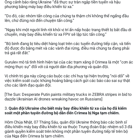
Ông cảnh báo rằng Ukraine “đã thực sự tràn ngập tiền tuyến và hậu
phương bằng máy bay điều khiển từ xa.”
“Do đó, các nhóm tấn công của chúng ta thậm chí không thể ngẩng đầu
lên, chứ đừng nói đến chuyện tấn công.”
“Ngay khi một người lính rời khỏi vị trí ẩn nấp hoặc trang thiết bị bắt đầu di
chuyển, máy bay điều khiển từ xa FPV sẽ lập tức tấn công.”
“Bộ binh đang bị tiêu diệt hàng loạt trên các tuyến đường tiếp cận, và tiến
độ được đo bằng mét và các vành đai rừng, điều mà chúng ta đang phải
trả giá rất đắt.”
Gurulev mô tả tình hình hiện tại của các trạm xăng ở Crimea là một “cơn ác
mộng thực sự” đối với cả người dân địa phương và quân đội.
Vị chính trị gia này cũng cáo buộc các chỉ huy tại hiện trường “nói dối” về
việc kiểm soát cuộc khủng hoảng bằng cách gửi các báo cáo sai sự thật
cho các lãnh đạo quân đội.
[The Sun: Desperate Putin paints military trucks in ZEBRA stripes in bid to
dazzle Ukrainian AI drones wreaking havoc on Russians]
3.
Quân đội Ukraine cho biết máy bay điều khiển từ xa của họ đã kiểm
soát một phần tuyến đường bộ dẫn đến Crimea bị Nga tạm chiếm.
Hôm Chúa Nhật, 07 Tháng Sáu, quân đội Ukraine thông báo các binh sĩ
điều khiển máy bay điều khiển từ xa thuộc Trung đoàn Đặc nhiệm số 3 đã
giành quyền kiểm soát trên không một phần tuyến đường tiếp tế trên bộ
của Nga đến Crimea bị tạm chiếm.