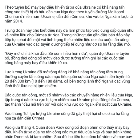
Theo tuyên bố, máy bay điều khiển từ xa của Ukraine có khả năng tấn
công vào thiết bị và hậu cần của Nga dọc theo tuyến đường Melitopol -
Chonhar ở miền nam Ukraine, dẫn đến Crimea, khu vực bị Nga xâm lược từ
năm 2014.
Trung đoàn này cho biết điều này đã làm phức tạp việc cung cấp quân nhu
và nhiên liệu cho Crimea từ Nga. Trong những tuần gần đây, bán đảo này
tiếp tục phải đối mặt với tình trạng thiếu nhiên liệu do các cuộc tấn công
của Ukraine vào các tuyến đường tiếp tế cũng như cơ sở hạ tầng dầu mỏ.
“Đây mới chỉ là khởi đầu. Sẽ còn nhiều hơn nữa”, quân đội Ukraine tuyên
bố, đồng thời công bố một video được tường trình ghi lại các cuộc tấn
công bằng máy bay điều khiển từ xa.
Lực lượng Ukraine đã mở rộng đáng kể khả năng tấn công tầm trung,
thường xuyên tấn công các mục tiêu quân sự của Nga cách tiền tuyến từ
20 đến 300 km (10 đến 180 dặm), cả bên trong lãnh thổ Nga và các vùng
lãnh thổ Ukraine bị tạm chiếm.
Các cuộc tấn công, một số nhắm vào các chuyến hàng nhiên liệu của Nga,
tập trung ở các khu vực bị tạm chiếm của Ukraine phía đông bắc Crimea,
tạo thành “cầu nối trên bộ” với các khu vực do Nga kiểm soát của Ukraine.
Vào tháng Tư, lực lượng Ukraine cũng đã gây thiệt hại cho cơ sở hạ tầng
hỏa xa dẫn đến Crimea.
Vào giữa tháng 4, Quân đoàn Azov công bố đoạn phim cho thấy máy bay
điều khiển từ xa của họ tấn công các mục tiêu của Nga và bay trên không
phận Donetsk bị tạm chiếm. Sau đó, họ tiếp tục công bố video về máy bay