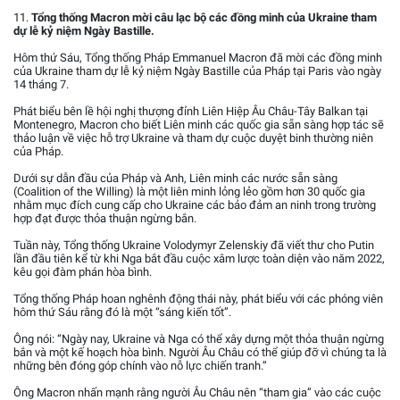
11.
Tổng thống Macron mời câu lạc bộ các đồng minh của Ukraine tham
dự lễ kỷ niệm Ngày Bastille.
Hôm thứ Sáu, Tổng thống Pháp Emmanuel Macron đã mời các đồng minh
của Ukraine tham dự lễ kỷ niệm Ngày Bastille của Pháp tại Paris vào ngày
14 tháng 7.
Phát biểu bên lề hội nghị thượng đỉnh Liên Hiệp Âu Châu-Tây Balkan tại
Montenegro, Macron cho biết Liên minh các quốc gia sẵn sàng hợp tác sẽ
thảo luận về việc hỗ trợ Ukraine và tham dự cuộc duyệt binh thường niên
của Pháp.
Dưới sự dẫn đầu của Pháp và Anh, Liên minh các nước sẵn sàng
(Coalition of the Willing) là một liên minh lỏng lẻo gồm hơn 30 quốc gia
nhằm mục đích cung cấp cho Ukraine các bảo đảm an ninh trong trường
hợp đạt được thỏa thuận ngừng bắn.
Tuần này, Tổng thống Ukraine Volodymyr Zelenskiy đã viết thư cho Putin
lần đầu tiên kể từ khi Nga bắt đầu cuộc xâm lược toàn diện vào năm 2022,
kêu gọi đàm phán hòa bình.
Tổng thống Pháp hoan nghênh động thái này, phát biểu với các phóng viên
hôm thứ Sáu rằng đó là một “sáng kiến tốt”.
Ông nói: “Ngày nay, Ukraine và Nga có thể xây dựng một thỏa thuận ngừng
bắn và một kế hoạch hòa bình. Người Âu Châu có thể giúp đỡ vì chúng ta là
những bên đóng góp chính vào nỗ lực chiến tranh.”
Ông Macron nhấn mạnh rằng người Âu Châu nên “tham gia” vào các cuộc