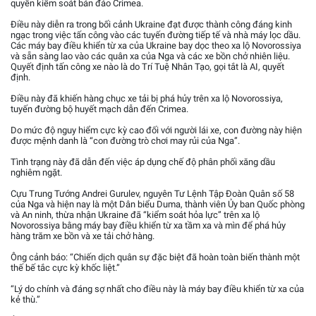
quyền kiểm soát bán đảo Crimea.
Điều này diễn ra trong bối cảnh Ukraine đạt được thành công đáng kinh
ngạc trong việc tấn công vào các tuyến đường tiếp tế và nhà máy lọc dầu.
Các máy bay điều khiển từ xa của Ukraine bay dọc theo xa lộ Novorossiya
và sẵn sàng lao vào các quân xa của Nga và các xe bồn chở nhiên liệu.
Quyết định tấn công xe nào là do Trí Tuệ Nhân Tạo, gọi tắt là AI, quyết
định.
Điều này đã khiến hàng chục xe tải bị phá hủy trên xa lộ Novorossiya,
tuyến đường bộ huyết mạch dẫn đến Crimea.
Do mức độ nguy hiểm cực kỳ cao đối với người lái xe, con đường này hiện
được mệnh danh là “con đường trò chơi may rủi của Nga”.
Tình trạng này đã dẫn đến việc áp dụng chế độ phân phối xăng dầu
nghiêm ngặt.
Cựu Trung Tướng Andrei Gurulev, nguyên Tư Lệnh Tập Đoàn Quân số 58
của Nga và hiện nay là một Dân biểu Duma, thành viên Ủy ban Quốc phòng
và An ninh, thừa nhận Ukraine đã “kiểm soát hỏa lực” trên xa lộ
Novorossiya bằng máy bay điều khiển từ xa tầm xa và mìn để phá hủy
hàng trăm xe bồn và xe tải chở hàng.
Ông cảnh báo: “Chiến dịch quân sự đặc biệt đã hoàn toàn biến thành một
thế bế tắc cực kỳ khốc liệt.”
“Lý do chính và đáng sợ nhất cho điều này là máy bay điều khiển từ xa của
kẻ thù.”