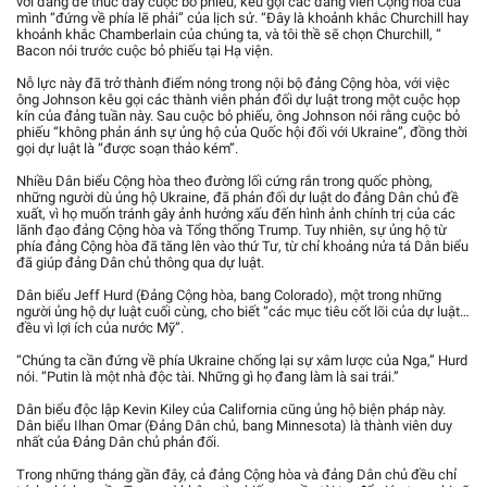
với đảng để thúc đẩy cuộc bỏ phiếu, kêu gọi các đảng viên Cộng hòa của
mình “đứng về phía lẽ phải” của lịch sử. “Đây là khoảnh khắc Churchill hay
khoảnh khắc Chamberlain của chúng ta, và tôi thề sẽ chọn Churchill, “
Bacon nói trước cuộc bỏ phiếu tại Hạ viện.
Nỗ lực này đã trở thành điểm nóng trong nội bộ đảng Cộng hòa, với việc
ông Johnson kêu gọi các thành viên phản đối dự luật trong một cuộc họp
kín của đảng tuần này. Sau cuộc bỏ phiếu, ông Johnson nói rằng cuộc bỏ
phiếu “không phản ánh sự ủng hộ của Quốc hội đối với Ukraine”, đồng thời
gọi dự luật là “được soạn thảo kém”.
Nhiều Dân biểu Cộng hòa theo đường lối cứng rắn trong quốc phòng,
những người dù ủng hộ Ukraine, đã phản đối dự luật do đảng Dân chủ đề
xuất, vì họ muốn tránh gây ảnh hưởng xấu đến hình ảnh chính trị của các
lãnh đạo đảng Cộng hòa và Tổng thống Trump. Tuy nhiên, sự ủng hộ từ
phía đảng Cộng hòa đã tăng lên vào thứ Tư, từ chỉ khoảng nửa tá Dân biểu
đã giúp đảng Dân chủ thông qua dự luật.
Dân biểu Jeff Hurd (Đảng Cộng hòa, bang Colorado), một trong những
người ủng hộ dự luật cuối cùng, cho biết “các mục tiêu cốt lõi của dự luật…
đều vì lợi ích của nước Mỹ”.
“Chúng ta cần đứng về phía Ukraine chống lại sự xâm lược của Nga,” Hurd
nói. “Putin là một nhà độc tài. Những gì họ đang làm là sai trái.”
Dân biểu độc lập Kevin Kiley của California cũng ủng hộ biện pháp này.
Dân biểu Ilhan Omar (Đảng Dân chủ, bang Minnesota) là thành viên duy
nhất của Đảng Dân chủ phản đối.
Trong những tháng gần đây, cả đảng Cộng hòa và đảng Dân chủ đều chỉ